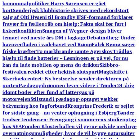
kommunalpolitiker Harry Sørensen er gået
bort
Sønderjysk klubhistorie skrives med rekordstort
salg af Olti Hyseni til Brøndby IF
SF-formand forklarer
fravær fra fælles råb om hjælp: Fakta skal før fart i
fiskerikonflikten
Smagen af Wegner-design bliver
temaet ved næste års DM i lagkage
Debatindlæg: Under
havoverfladen i vadehavet ved Rømø
Falck Rømø søger
friske kræfter
To markbrande ramte Agerskov
Trådløs
hjælp til flade batterier – Løsningen er på vej, for nu
kan du lade mobilen op mens du drikker
Skibbro-
festivalen reddet efter hektisk slutspurt
Magtskifte i
Skærbækcentret: Ny bestyrelse sender direktøren på
porten
Pædagogdrømmen lever videre i Tønder
24-årig
idømt bøder efter fund af lattergas på
motorvejen
Stilstand i pædagog-optaget vækker
bekymring hos fagforbund
Kronprins Frederik er sejlet
for sidste gang – nu venter ophugning i Esbjerg
Tønder
trodser tendensen: Fremgang i sommerens studieoptag
hos SEA
Fonden Klosterhallen vil gerne udvide med nye
overnatningsmuligheder, hvor de vil bygge natursuiter