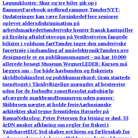
Løgumkloster: Skur og tre biler gik op i
flammer
Facebook-nedbrud rammer TønderNYT:
Opdateringer kan være forsinkede
Flere seniorer
oplever aldersdiskrimination på
arbejdsmarkedet
Sønderjyske henter fransk kantspiller
på fireårig aftale
Fotovogn på Vestkystvejen fangede
bilister i voldsom fart
Tønder tager den sønderjyske
førertrøje i indsamling af småelektronik
Tønders nye
designperle er en publikumsmagnet – nu har 10.000
allerede besøgt Museum Wegner
LEDER: Kursen må
lægges om – for både havbunden og fiskeriets
skyld
Solskinsfest og publikumsrekord: Grøn startede
turnétoget i Tårnby
Rigelige mængder af hesterejer
uden for de forbudte zoner
Resolut nabohjælp
afværgede markbrand
Sommeren uden pauser:
Skibbroen nægter at holde ferie
Aarhusianske
arkitekter skal tegne fremtidens Havneby på
Rømø
Nekrolog: Peter Petersen fra Jejsing er død, 55
år
DN ønsker afklaring om regler for fiskeri i
Vadehavet
EUC Syd skaber nyt hjem og fællesskab for