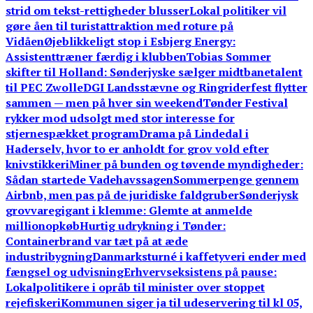
strid om tekst-rettigheder blusser
Lokal politiker vil
gøre åen til turistattraktion med roture på
Vidåen
Øjeblikkeligt stop i Esbjerg Energy:
Assistenttræner færdig i klubben
Tobias Sommer
skifter til Holland: Sønderjyske sælger midtbanetalent
til PEC Zwolle
DGI Landsstævne og Ringriderfest flytter
sammen — men på hver sin weekend
Tønder Festival
rykker mod udsolgt med stor interesse for
stjernespækket program
Drama på Lindedal i
Haderselv, hvor to er anholdt for grov vold efter
knivstikkeri
Miner på bunden og tøvende myndigheder:
Sådan startede Vadehavssagen
Sommerpenge gennem
Airbnb, men pas på de juridiske faldgruber
Sønderjysk
grovvaregigant i klemme: Glemte at anmelde
millionopkøb
Hurtig udrykning i Tønder:
Containerbrand var tæt på at æde
industribygning
Danmarksturné i kaffetyveri ender med
fængsel og udvisning
Erhvervseksistens på pause:
Lokalpolitikere i opråb til minister over stoppet
rejefiskeri
Kommunen siger ja til udeservering til kl 05,