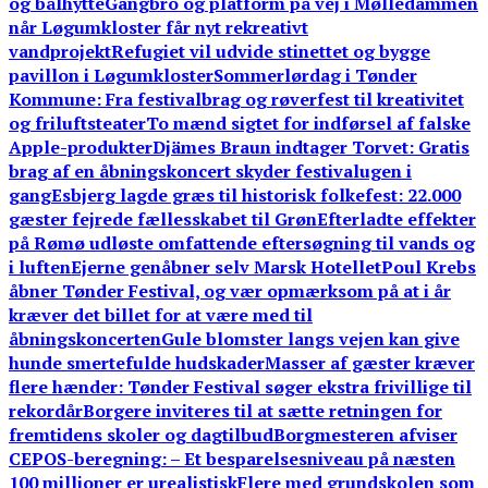
og bålhytte
Gangbro og platform på vej i Mølledammen
når Løgumkloster får nyt rekreativt
vandprojekt
Refugiet vil udvide stinettet og bygge
pavillon i Løgumkloster
Sommerlørdag i Tønder
Kommune: Fra festivalbrag og røverfest til kreativitet
og friluftsteater
To mænd sigtet for indførsel af falske
Apple-produkter
Djämes Braun indtager Torvet: Gratis
brag af en åbningskoncert skyder festivalugen i
gang
Esbjerg lagde græs til historisk folkefest: 22.000
gæster fejrede fællesskabet til Grøn
Efterladte effekter
på Rømø udløste omfattende eftersøgning til vands og
i luften
Ejerne genåbner selv Marsk Hotellet
Poul Krebs
åbner Tønder Festival, og vær opmærksom på at i år
kræver det billet for at være med til
åbningskoncerten
Gule blomster langs vejen kan give
hunde smertefulde hudskader
Masser af gæster kræver
flere hænder: Tønder Festival søger ekstra frivillige til
rekordår
Borgere inviteres til at sætte retningen for
fremtidens skoler og dagtilbud
Borgmesteren afviser
CEPOS-beregning: – Et besparelsesniveau på næsten
100 millioner er urealistisk
Flere med grundskolen som