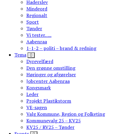
Haderslev
Mindeord
Regionalt
Sport
Tønder
Vi tester…..
Aabenraa
1-1-2 – politi – brand & redning
Tema
Dyrevelfærd
Den grønne omstilling
Høringer og afgørelser
Jobcenter Aabenraa
Kongsmark
Leder
Projekt Plastikstorm
VE-sagen
Valg Kommune, Region og Folketing
Kommunevalg 25 – KV25
KV25 / RV25 – Tønder
Events