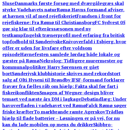
Sluse
Danmarks første forsøg med dværgålegræs skal
styrke Vadehavets natur
Rømø Havns formand afviser,
at havnen vil af med rejefiskeriet
Frandsen i front for
rejefiskerne: Fra Rømø til Christiansborg
FC Sydvest 05
gør sig klar til efterårssæsonen med ny
testkamp
Engelsk trænerprofil med erfaring fra britisk
topfodbold til Sønderjyske
Knivoverfald i Esbjerg, hvor
offer er uden for livsfare efter voldsom
episode
Havnefesten samlede lørdag både lokale og
gæster på Rømø
Nekrolog: Tidligere murermester og
kommunalpolitiker Harry Sørensen er gået
bort
Sønderjysk klubhistorie skrives med rekordstort
salg af Olti Hyseni til Brøndby IF
SF-formand forklarer
fravær fra fælles råb om hjælp: Fakta skal før fart i
fiskerikonflikten
Smagen af Wegner-design bliver
temaet ved næste års DM i lagkage
Debatindlæg: Under
havoverfladen i vadehavet ved Rømø
Falck Rømø søger
friske kræfter
To markbrande ramte Agerskov
Trådløs
hjælp til flade batterier – Løsningen er på vej, for nu
kan du lade mobilen op mens du drikker
Skibbro-