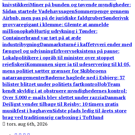
knivstikkeri
Miner på bunden og tøvende myndigheder:
Sådan startede Vadehavssagen
Sommerpenge gennem
Airbnb, men pas på de juridiske faldgruber
Sønderjysk
grovvaregigant i klemme: Glemte at anmelde
millionopkøb
Hurtig udrykning i Tønder:
Containerbrand var tæt på at æde
industribygning
Danmarksturné i kaffetyveri ender med
fængsel og udvisning
Erhvervseksistens på pause:
Lokalpolitikere i opråb til minister over stoppet
rejefiskeri
Kommunen siger ja til udeservering til kl 05,
mens politiet sætter grænser for Skibbroens
natarrangementer
Bøderne haglede ned i Esbjerg: 37
bilister blitzet under politiets fartkontrol
JobTeam
kendt skyldig i at obstruere myndighedernes kontrol:
Over 5.000 e-mails blev slettet under razzia
Danmark
Dejligst vender tilbage til Rejsby: 10 timers gratis
musikfest i baghaven
Sidste plads ledig til årets store
brag ved traditionsrig carboxing i Toftlund
tors. aug 6th, 2026