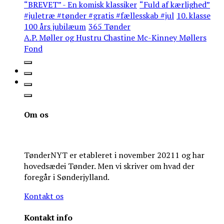
“BREVET” - En komisk klassiker
“Fuld af kærlighed”
#juletræ #tønder #gratis #fællesskab #jul
10. klasse
100 års jubilæum
365 Tønder
A.P. Møller og Hustru Chastine Mc-Kinney Møllers
Fond
Om os
TønderNYT er etableret i november 20211 og har
hovedsædei Tønder. Men vi skriver om hvad der
foregår i Sønderjylland.
Kontakt os
Kontakt info