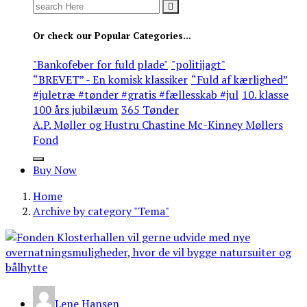
Search
for:
Or check our Popular Categories...
"Bankofeber for fuld plade"
"politijagt"
“BREVET” - En komisk klassiker
“Fuld af kærlighed”
#juletræ #tønder #gratis #fællesskab #jul
10. klasse
100 års jubilæum
365 Tønder
A.P. Møller og Hustru Chastine Mc-Kinney Møllers
Fond
Buy Now
Home
Archive by category "Tema"
Lene Hansen