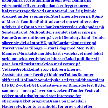
økonomisk rygstød
Milliardregn over Danmarks
yderområder
Hver tredje dansker frygter turen i
bølgerne
Tragedie ved Fanø Strand: 80-årig kvinde
druknet under svømmetur
Stort slægtsbesøg på Rømø
af Mærsk-familien
Politi-advarsel om svindlere, der
udgiver sig for at være banken
Mercedes-eskapader på
Sønderstrand: Millionbiler i sandet skaber røre på
Rømø
Grønne millioner på vej til Sønderjylland: Tønder
sikrer sig del af stor VE-pulje
Lørdagskoncerter på
Torvet vender tilbage — start i dag med Men With
Manners
Musikalsk mudderkast i vadehavet med lokal
strid om tekst-rettigheder blusser
Lokal politiker vil
gøre åen til turistattraktion med roture på
Vidåen
Øjeblikkeligt stop i Esbjerg Energy:
Assistenttræner færdig i klubben
Tobias Sommer
skifter til Holland: Sønderjyske sælger midtbanetalent
til PEC Zwolle
DGI Landsstævne og Ringriderfest flytter
sammen — men på hver sin weekend
Tønder Festival
rykker mod udsolgt med stor interesse for
stjernespækket program
Drama på Lindedal i
Haderselv, hvor to er anholdt for grov vold efter