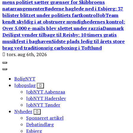
mens politiet sætter grænser for Skibbroens
natarrangementer
Bøderne haglede ned i Esbjerg: 37
bilister blitzet under politiets fartkontrol
JobTeam
kendt skyldig i at obstruere myndighedernes kontrol:
Over 5.000 e-mails blev slettet under razzia
Danmark
Dejligst vender tilbage til Rejsby: 10 timers gratis
musikfest i baghaven
Sidste plads ledig til årets store
brag ved traditionsrig carboxing i Toftlund
tors. aug 6th, 2026
BoligNYT
Jobopslag
JobNYT Aabenraa
JobNYT Haderslev
JobNYT Tønder
Nyheder
Sponseret artikel
Debatindlæg
Esbjerg