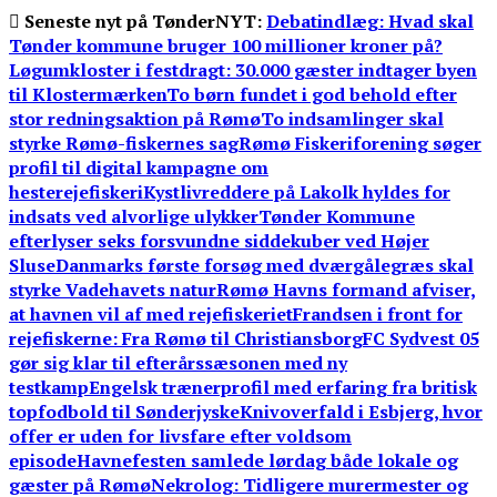
Skip
Seneste nyt på TønderNYT:
Debatindlæg: Hvad skal
to
Tønder kommune bruger 100 millioner kroner på?
content
Løgumkloster i festdragt: 30.000 gæster indtager byen
til Klostermærken
To børn fundet i god behold efter
stor redningsaktion på Rømø
To indsamlinger skal
styrke Rømø-fiskernes sag
Rømø Fiskeriforening søger
profil til digital kampagne om
hesterejefiskeri
Kystlivreddere på Lakolk hyldes for
indsats ved alvorlige ulykker
Tønder Kommune
efterlyser seks forsvundne siddekuber ved Højer
Sluse
Danmarks første forsøg med dværgålegræs skal
styrke Vadehavets natur
Rømø Havns formand afviser,
at havnen vil af med rejefiskeriet
Frandsen i front for
rejefiskerne: Fra Rømø til Christiansborg
FC Sydvest 05
gør sig klar til efterårssæsonen med ny
testkamp
Engelsk trænerprofil med erfaring fra britisk
topfodbold til Sønderjyske
Knivoverfald i Esbjerg, hvor
offer er uden for livsfare efter voldsom
episode
Havnefesten samlede lørdag både lokale og
gæster på Rømø
Nekrolog: Tidligere murermester og