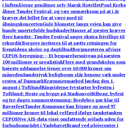
i luften
Ejerne genåbner selv Marsk Hotellet
Poul Krebs
åbner Tønder Festival, og vær opmærksom på at i år
kræver det billet for at være med til
åbningskoncerten
Gule blomster langs vejen kan give
hunde smertefulde hudskader
Masser af gæster kræver
flere hænder: Tønder Festival søger ekstra frivillige til
rekordår
Borgere inviteres til at sætte retningen for
fremtidens skoler og dagtilbud
Borgmesteren afviser
CEPOS-beregning: – Et besparelsesniveau på næsten
100 millioner er urealistisk
Flere med grundskolen som
højeste uddannelse tjener over 60.000 kroner om
måneden
Sønderjysk boligboom slår benene væk under
resten af Danmark
Kræmmermarked lørdag den 1.
august i Toftlund
Ringriderne tyvstarter byfesten i
Toftlund: Heste og hygge på Stadionvej
Bilbrag, byfest
og tre dages sommerstemning: Bredebro gør klar til
Røverfest
Tønder Kommune kan frigøre op mod 97
millioner kroner til lokal velfærd ifølge tænketanken
CEPOS
Nye AIS-data viser omfattende sejlads uden for
forbudsområdet i Vadehavet
Brand ved plejecenter i