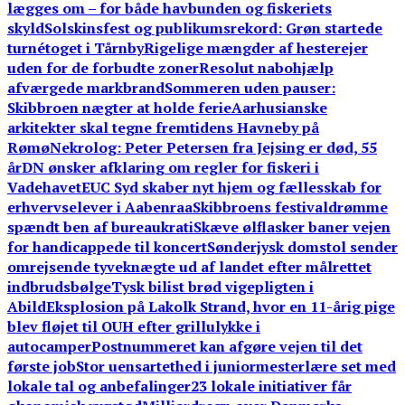
lægges om – for både havbunden og fiskeriets
skyld
Solskinsfest og publikumsrekord: Grøn startede
turnétoget i Tårnby
Rigelige mængder af hesterejer
uden for de forbudte zoner
Resolut nabohjælp
afværgede markbrand
Sommeren uden pauser:
Skibbroen nægter at holde ferie
Aarhusianske
arkitekter skal tegne fremtidens Havneby på
Rømø
Nekrolog: Peter Petersen fra Jejsing er død, 55
år
DN ønsker afklaring om regler for fiskeri i
Vadehavet
EUC Syd skaber nyt hjem og fællesskab for
erhvervselever i Aabenraa
Skibbroens festivaldrømme
spændt ben af bureaukrati
Skæve ølflasker baner vejen
for handicappede til koncert
Sønderjysk domstol sender
omrejsende tyveknægte ud af landet efter målrettet
indbrudsbølge
Tysk bilist brød vigepligten i
Abild
Eksplosion på Lakolk Strand, hvor en 11-årig pige
blev fløjet til OUH efter grillulykke i
autocamper
Postnummeret kan afgøre vejen til det
første job
Stor uensartethed i juniormesterlære set med
lokale tal og anbefalinger
23 lokale initiativer får