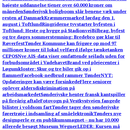
højeste uddannelse tjener over 60.000 kroner om
måneden
Sønderjysk boligboom slår benene væk under
resten af Danmark
Kræmmermarked lørdag den 1.
august i Toftlund
Ringriderne tyvstarter byfesten i
Toftlund: Heste og hygge på Stadionvej
Bilbrag, byfest
og tre dages sommerstemning: Bredebro gør klar til
Røverfest
Tønder Kommune kan frigøre op mod 97
millioner kroner til lokal velfærd ifølge tænketanken
CEPOS
Nye AIS-data viser omfattende sejlads uden for
forbudsområdet i Vadehavet
Brand ved plejecenter i
Løgumkloster: Skur og tre biler gik op i
flammer
Facebook-nedbrud rammer TønderNYT:
Opdateringer kan være forsinkede
Flere seniorer
oplever aldersdiskrimination på
arbejdsmarkedet
Sønderjyske henter fransk kantspiller
på fireårig aftale
Fotovogn på Vestkystvejen fangede
bilister i voldsom fart
Tønder tager den sønderjyske
førertrøje i indsamling af småelektronik
Tønders nye
designperle er en publikumsmagnet – nu har 10.000
allerede besøgt Museum Wegner
LEDER: Kursen må