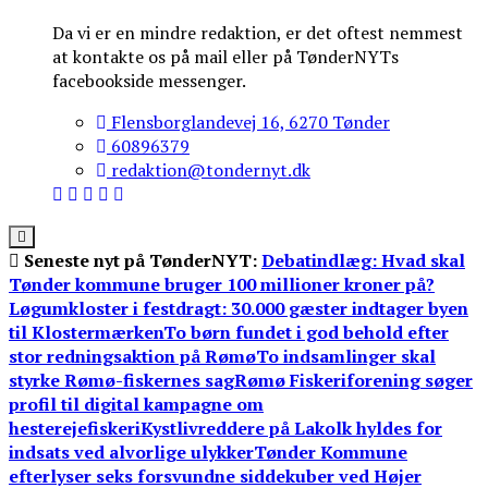
Da vi er en mindre redaktion, er det oftest nemmest
at kontakte os på mail eller på TønderNYTs
facebookside messenger.
Flensborglandevej 16, 6270 Tønder
60896379
redaktion@tondernyt.dk
Seneste nyt på TønderNYT:
Debatindlæg: Hvad skal
Tønder kommune bruger 100 millioner kroner på?
Løgumkloster i festdragt: 30.000 gæster indtager byen
til Klostermærken
To børn fundet i god behold efter
stor redningsaktion på Rømø
To indsamlinger skal
styrke Rømø-fiskernes sag
Rømø Fiskeriforening søger
profil til digital kampagne om
hesterejefiskeri
Kystlivreddere på Lakolk hyldes for
indsats ved alvorlige ulykker
Tønder Kommune
efterlyser seks forsvundne siddekuber ved Højer