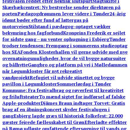
festivalen reddet efter hektisk slutspurt
Magtskifte i
Skærbækcentret: Ny bestyrelse sender direktøren på
porten
Pædagogdrømmen lever videre i Tønder
24-årig
idømt bøder efter fund af lattergas på
motorvejen
Stilstand i pædagog-optaget vækker
bekymring hos fagforbund
Kronprins Frederik er sejlet
for sidste gang – nu venter ophugning i Esbjerg
Tønder
trodser tendensen: Fremgang i sommerens studieoptag
hos SEA
Fonden Klosterhallen vil gerne udvide med nye
overnatningsmuligheder, hvor de vil bygge natursuiter
og bålhytte
Gangbro og platform på vej i Mølledammen
når Løgumkloster får nyt rekreativt
vandprojekt
Refugiet vil udvide stinettet og bygge
pavillon i Løgumkloster
Sommerlørdag i Tønder
Kommune: Fra festivalbrag og røverfest til kreativitet
og friluftsteater
To mænd sigtet for indførsel af falske
Apple-produkter
Djämes Braun indtager Torvet: Gratis
brag af en åbningskoncert skyder festivalugen i
gang
Esbjerg lagde græs til historisk folkefest: 22.000
gæster fejrede fællesskabet til Grøn
Efterladte effekter
på Rømø udløste omfattende eftersøgning til vands og