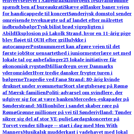
erhvervselever i Aabenraa
Skibbroens festivaldrømme
spændt ben af bureaukrati
Skæve ølflasker baner vejen
for handicappede til koncert
Sønderjysk domstol sender
omrejsende tyveknægte ud af landet efter målrettet
indbrudsbølge
Tysk bilist brød vigepligten i
Abild
Eksplosion på Lakolk Strand, hvor en 11-årig pige
blev fløjet til OUH efter grillulykke i
autocamper
Postnummeret kan afgøre vejen til det
første job
Stor uensartethed i juniormesterlære set med
lokale tal og anbefalinger
23 lokale initiativer får
økonomisk rygstød
Milliardregn over Danmarks
yderområder
Hver tredje dansker frygter turen i
bølgerne
Tragedie ved Fanø Strand: 80-årig kvinde
druknet under svømmetur
Stort slægtsbesøg på Rømø
af Mærsk-familien
Politi-advarsel om svindlere, der
udgiver sig for at være banken
Mercedes-eskapader på
Sønderstrand: Millionbiler i sandet skaber røre på
Rømø
Grønne millioner på vej til Sønderjylland: Tønder
sikrer sig del af stor VE-pulje
Lørdagskoncerter på
Torvet vender tilbage — start i dag med Men With
Manners
Musikalsk mudderkast i vadehavet med lokal