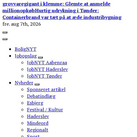
grovvaregigant i klemme: Glemte at anmelde
millionopkøb
Hurtig udrykning i Tønder:
Containerbrand var tæt på at æde industribygning
fre. aug 7th, 2026
BoligNYT
Jobopslag
JobNYT Aabenraa
JobNYT Haderslev
JobNYT Tønder
Nyheder
Sponseret artikel
Debatindlæg
Esbjerg
Festival / Kultur
Haderslev
Mindeord
Regionalt
Sport