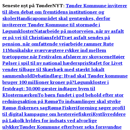
Skip
Seneste nyt på TønderNYT:
Tønder Kommune inviterer
to
til åben debat om fremtidens institutioner og
content
skoler
Handicapområdet skal gentænkes, derfor
invitererer Tønder Kommune til stormøde i
Løgumkloster
Natarbejde på motorvejen, når ny asfalt
er på vej til Christiansfeld
Træt asfalt sendes på
pension, når omfattende vejarbejde rammer Rute
11
Musikalske sværvægtere rykker ind mellem
trætoppene når Festivalen afslører ny skovscene
Højer
Pølser i spil til ny national hæderspris
Stafet for Livet
vender tilbage til Skærbæk med stærkt lokalt
sammenhold
Debatindlæg: Hvad skal Tønder kommune
bruger 100 millioner kroner på?
Løgumkloster i
festdragt: 30.000 gæster indtager byen til
Klostermærken
To børn fundet i god behold efter stor
redningsaktion på Rømø
To indsamlinger skal styrke
Rømø-fiskernes sag
Rømø Fiskeriforening søger profil
til digital kampagne om hesterejefiskeri
Kystlivreddere
på Lakolk hyldes for indsats ved alvorlige
ulykker
Tønder Kommune efterlyser seks forsvundne