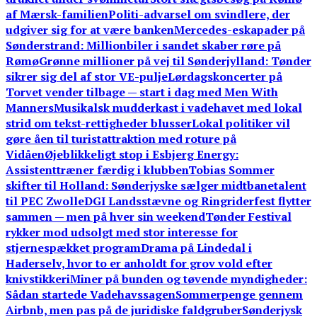
af Mærsk-familien
Politi-advarsel om svindlere, der
udgiver sig for at være banken
Mercedes-eskapader på
Sønderstrand: Millionbiler i sandet skaber røre på
Rømø
Grønne millioner på vej til Sønderjylland: Tønder
sikrer sig del af stor VE-pulje
Lørdagskoncerter på
Torvet vender tilbage — start i dag med Men With
Manners
Musikalsk mudderkast i vadehavet med lokal
strid om tekst-rettigheder blusser
Lokal politiker vil
gøre åen til turistattraktion med roture på
Vidåen
Øjeblikkeligt stop i Esbjerg Energy:
Assistenttræner færdig i klubben
Tobias Sommer
skifter til Holland: Sønderjyske sælger midtbanetalent
til PEC Zwolle
DGI Landsstævne og Ringriderfest flytter
sammen — men på hver sin weekend
Tønder Festival
rykker mod udsolgt med stor interesse for
stjernespækket program
Drama på Lindedal i
Haderselv, hvor to er anholdt for grov vold efter
knivstikkeri
Miner på bunden og tøvende myndigheder:
Sådan startede Vadehavssagen
Sommerpenge gennem
Airbnb, men pas på de juridiske faldgruber
Sønderjysk