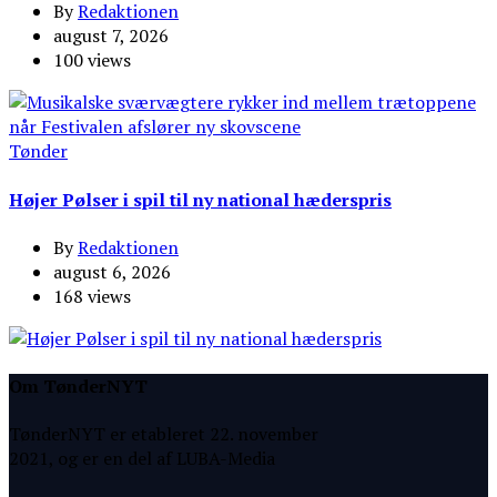
By
Redaktionen
august 7, 2026
100 views
Tønder
Højer Pølser i spil til ny national hæderspris
By
Redaktionen
august 6, 2026
168 views
Om TønderNYT
TønderNYT er etableret 22. november
2021, og er en del af LUBA-Media