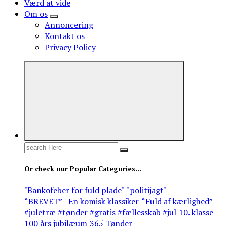
Værd at vide
Om os
Annoncering
Kontakt os
Privacy Policy
Search
for:
Or check our Popular Categories...
"Bankofeber for fuld plade"
"politijagt"
“BREVET” - En komisk klassiker
“Fuld af kærlighed”
#juletræ #tønder #gratis #fællesskab #jul
10. klasse
100 års jubilæum
365 Tønder