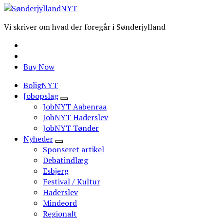
Vi skriver om hvad der foregår i Sønderjylland
Buy Now
BoligNYT
Jobopslag
JobNYT Aabenraa
JobNYT Haderslev
JobNYT Tønder
Nyheder
Sponseret artikel
Debatindlæg
Esbjerg
Festival / Kultur
Haderslev
Mindeord
Regionalt