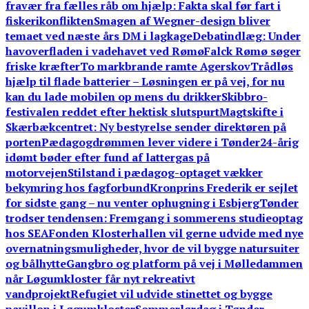
fravær fra fælles råb om hjælp: Fakta skal før fart i
fiskerikonflikten
Smagen af Wegner-design bliver
temaet ved næste års DM i lagkage
Debatindlæg: Under
havoverfladen i vadehavet ved Rømø
Falck Rømø søger
friske kræfter
To markbrande ramte Agerskov
Trådløs
hjælp til flade batterier – Løsningen er på vej, for nu
kan du lade mobilen op mens du drikker
Skibbro-
festivalen reddet efter hektisk slutspurt
Magtskifte i
Skærbækcentret: Ny bestyrelse sender direktøren på
porten
Pædagogdrømmen lever videre i Tønder
24-årig
idømt bøder efter fund af lattergas på
motorvejen
Stilstand i pædagog-optaget vækker
bekymring hos fagforbund
Kronprins Frederik er sejlet
for sidste gang – nu venter ophugning i Esbjerg
Tønder
trodser tendensen: Fremgang i sommerens studieoptag
hos SEA
Fonden Klosterhallen vil gerne udvide med nye
overnatningsmuligheder, hvor de vil bygge natursuiter
og bålhytte
Gangbro og platform på vej i Mølledammen
når Løgumkloster får nyt rekreativt
vandprojekt
Refugiet vil udvide stinettet og bygge