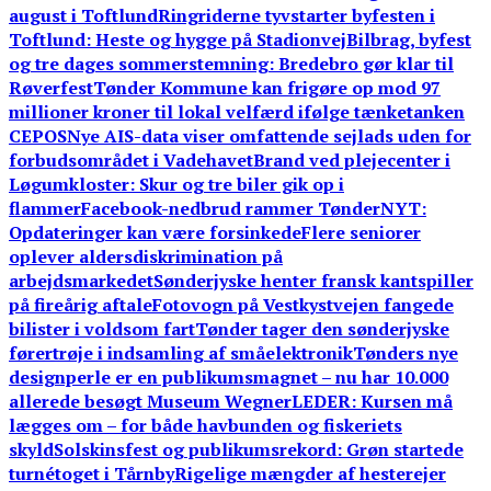
august i Toftlund
Ringriderne tyvstarter byfesten i
Toftlund: Heste og hygge på Stadionvej
Bilbrag, byfest
og tre dages sommerstemning: Bredebro gør klar til
Røverfest
Tønder Kommune kan frigøre op mod 97
millioner kroner til lokal velfærd ifølge tænketanken
CEPOS
Nye AIS-data viser omfattende sejlads uden for
forbudsområdet i Vadehavet
Brand ved plejecenter i
Løgumkloster: Skur og tre biler gik op i
flammer
Facebook-nedbrud rammer TønderNYT:
Opdateringer kan være forsinkede
Flere seniorer
oplever aldersdiskrimination på
arbejdsmarkedet
Sønderjyske henter fransk kantspiller
på fireårig aftale
Fotovogn på Vestkystvejen fangede
bilister i voldsom fart
Tønder tager den sønderjyske
førertrøje i indsamling af småelektronik
Tønders nye
designperle er en publikumsmagnet – nu har 10.000
allerede besøgt Museum Wegner
LEDER: Kursen må
lægges om – for både havbunden og fiskeriets
skyld
Solskinsfest og publikumsrekord: Grøn startede
turnétoget i Tårnby
Rigelige mængder af hesterejer