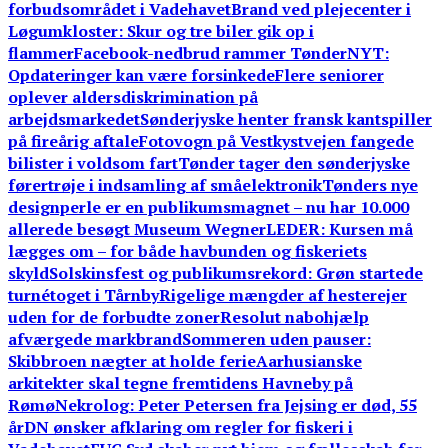
forbudsområdet i Vadehavet
Brand ved plejecenter i
Løgumkloster: Skur og tre biler gik op i
flammer
Facebook-nedbrud rammer TønderNYT:
Opdateringer kan være forsinkede
Flere seniorer
oplever aldersdiskrimination på
arbejdsmarkedet
Sønderjyske henter fransk kantspiller
på fireårig aftale
Fotovogn på Vestkystvejen fangede
bilister i voldsom fart
Tønder tager den sønderjyske
førertrøje i indsamling af småelektronik
Tønders nye
designperle er en publikumsmagnet – nu har 10.000
allerede besøgt Museum Wegner
LEDER: Kursen må
lægges om – for både havbunden og fiskeriets
skyld
Solskinsfest og publikumsrekord: Grøn startede
turnétoget i Tårnby
Rigelige mængder af hesterejer
uden for de forbudte zoner
Resolut nabohjælp
afværgede markbrand
Sommeren uden pauser:
Skibbroen nægter at holde ferie
Aarhusianske
arkitekter skal tegne fremtidens Havneby på
Rømø
Nekrolog: Peter Petersen fra Jejsing er død, 55
år
DN ønsker afklaring om regler for fiskeri i