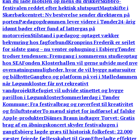
kan du lade mobilen op mens du drikker
Skibbro-
festivalen reddet efter hektisk slutspurt
Magtskifte i
Skærbækcentret: Ny bestyrelse sender direktøren på
porten
Pædagogdrømmen lever videre i Tønder
24-årig
idømt bøder efter fund af lattergas på
motorvejen
Stilstand i pædagog-optaget vækker
bekymring hos fagforbund
Kronprins Frederik er sejlet
for sidste gang – nu venter ophugning i Esbjerg
Tønder
trodser tendensen: Fremgang i sommerens studieoptag
hos SEA
Fonden Klosterhallen vil gerne udvide med nye
overnatningsmuligheder, hvor de vil bygge natursuiter
og bålhytte
Gangbro og platform på vej i Mølledammen
når Løgumkloster får nyt rekreativt
vandprojekt
Refugiet vil udvide stinettet og bygge
pavillon i Løgumkloster
Sommerlørdag i Tønder
Kommune: Fra festivalbrag og røverfest til kreativitet
og friluftsteater
To mænd sigtet for indførsel af falske
Apple-produkter
Djämes Braun indtager Torvet: Gratis
brag af en åbningskoncert skyder festivalugen i
gang
Esbjerg lagde græs til historisk folkefest: 22.000
gæster fejrede fællesskabet til Grøn
Efterladte effekter