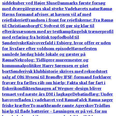
siddekuber ved Højer Sluse
Danmarks første forsøg
med dværgålegræs skal styrke Vadehavets natur
Rømø
Havns formand afviser, at havnen vil af med
rejefiskeriet
Frandsen i front for rejefiskerne: Fra Rømø
til Christiansborg
FC Sydvest 05 gør sig klar til
efterårssæsonen med ny testkamp
Engelsk trænerprofil
med erfaring fra britisk topfodbold til
Sønderjyske
Knivoverfald i Esbjerg, hvor offer er uden
for livsfare efter voldsom episode
Havnefesten
samlede lørdag både lokale og gæster på
Rømø
Nekrolog: Tidligere murermester og
kommunalpolitiker Harry Sørensen er gået
bort
Sønderjysk klubhistorie skrives med rekordstort
salg af Olti Hyseni til Brøndby IF
SF-formand forklarer
fravær fra fælles råb om hjælp: Fakta skal før fart i
fiskerikonflikten
Smagen af Wegner-design bliver
temaet ved næste års DM i lagkage
Debatindlæg: Under
havoverfladen i vadehavet ved Rømø
Falck Rømø søger
friske kræfter
To markbrande ramte Agerskov
Trådløs
hjælp til flade batterier – Løsningen er på vej, for nu