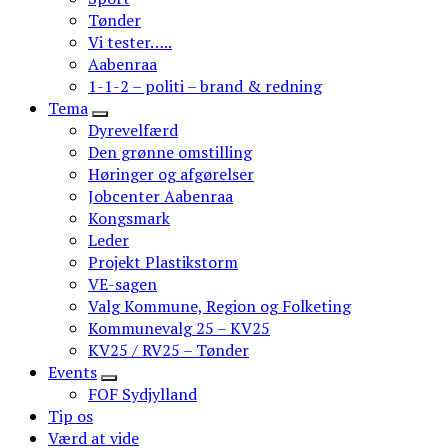
Tønder
Vi tester…..
Aabenraa
1-1-2 – politi – brand & redning
Tema
Dyrevelfærd
Den grønne omstilling
Høringer og afgørelser
Jobcenter Aabenraa
Kongsmark
Leder
Projekt Plastikstorm
VE-sagen
Valg Kommune, Region og Folketing
Kommunevalg 25 – KV25
KV25 / RV25 – Tønder
Events
FOF Sydjylland
Tip os
Værd at vide