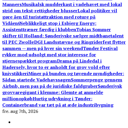
Manners
Musikalsk mudderkast i vadehavet med lokal
strid om tekst-rettigheder blusser
Lokal politiker vil
gøre åen til turistattraktion med roture på
Vidåen
Øjeblikkeligt stop i Esbjerg Energy:
Assistenttræner færdig i klubben
Tobias Sommer
skifter til Holland: Sønderjyske sælger midtbanetalent
til PEC Zwolle
DGI Landsstævne og Ringriderfest flytter
sammen — men på hver sin weekend
Tønder Festival
rykker mod udsolgt med stor interesse for
stjernespækket program
Drama på Lindedal i
Haderselv, hvor to er anholdt for grov vold efter
knivstikkeri
Miner på bunden og tøvende myndigheder:
Sådan startede Vadehavssagen
Sommerpenge gennem
Airbnb, men pas på de juridiske faldgruber
Sønderjysk
grovvaregigant i klemme: Glemte at anmelde
millionopkøb
Hurtig udrykning i Tønder:
Containerbrand var tæt på at æde industribygning
fre. aug 7th, 2026