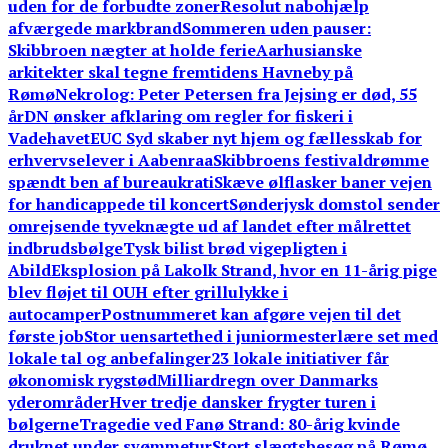
uden for de forbudte zoner
Resolut nabohjælp
afværgede markbrand
Sommeren uden pauser:
Skibbroen nægter at holde ferie
Aarhusianske
arkitekter skal tegne fremtidens Havneby på
Rømø
Nekrolog: Peter Petersen fra Jejsing er død, 55
år
DN ønsker afklaring om regler for fiskeri i
Vadehavet
EUC Syd skaber nyt hjem og fællesskab for
erhvervselever i Aabenraa
Skibbroens festivaldrømme
spændt ben af bureaukrati
Skæve ølflasker baner vejen
for handicappede til koncert
Sønderjysk domstol sender
omrejsende tyveknægte ud af landet efter målrettet
indbrudsbølge
Tysk bilist brød vigepligten i
Abild
Eksplosion på Lakolk Strand, hvor en 11-årig pige
blev fløjet til OUH efter grillulykke i
autocamper
Postnummeret kan afgøre vejen til det
første job
Stor uensartethed i juniormesterlære set med
lokale tal og anbefalinger
23 lokale initiativer får
økonomisk rygstød
Milliardregn over Danmarks
yderområder
Hver tredje dansker frygter turen i
bølgerne
Tragedie ved Fanø Strand: 80-årig kvinde
druknet under svømmetur
Stort slægtsbesøg på Rømø