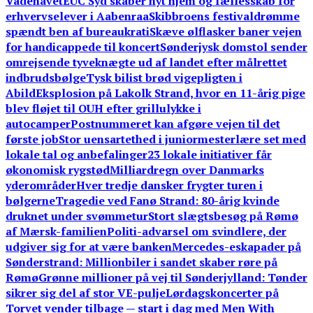
Vadehavet
EUC Syd skaber nyt hjem og fællesskab for
erhvervselever i Aabenraa
Skibbroens festivaldrømme
spændt ben af bureaukrati
Skæve ølflasker baner vejen
for handicappede til koncert
Sønderjysk domstol sender
omrejsende tyveknægte ud af landet efter målrettet
indbrudsbølge
Tysk bilist brød vigepligten i
Abild
Eksplosion på Lakolk Strand, hvor en 11-årig pige
blev fløjet til OUH efter grillulykke i
autocamper
Postnummeret kan afgøre vejen til det
første job
Stor uensartethed i juniormesterlære set med
lokale tal og anbefalinger
23 lokale initiativer får
økonomisk rygstød
Milliardregn over Danmarks
yderområder
Hver tredje dansker frygter turen i
bølgerne
Tragedie ved Fanø Strand: 80-årig kvinde
druknet under svømmetur
Stort slægtsbesøg på Rømø
af Mærsk-familien
Politi-advarsel om svindlere, der
udgiver sig for at være banken
Mercedes-eskapader på
Sønderstrand: Millionbiler i sandet skaber røre på
Rømø
Grønne millioner på vej til Sønderjylland: Tønder
sikrer sig del af stor VE-pulje
Lørdagskoncerter på
Torvet vender tilbage — start i dag med Men With