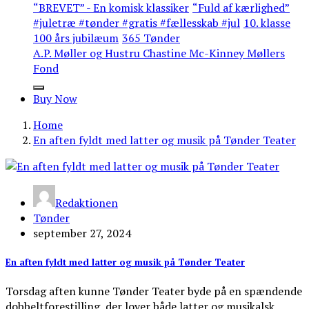
“BREVET” - En komisk klassiker
“Fuld af kærlighed”
#juletræ #tønder #gratis #fællesskab #jul
10. klasse
100 års jubilæum
365 Tønder
A.P. Møller og Hustru Chastine Mc-Kinney Møllers
Fond
Buy Now
Home
En aften fyldt med latter og musik på Tønder Teater
Redaktionen
Tønder
september 27, 2024
En aften fyldt med latter og musik på Tønder Teater
Torsdag aften kunne Tønder Teater byde på en spændende
dobbeltforestilling, der lover både latter og musikalsk