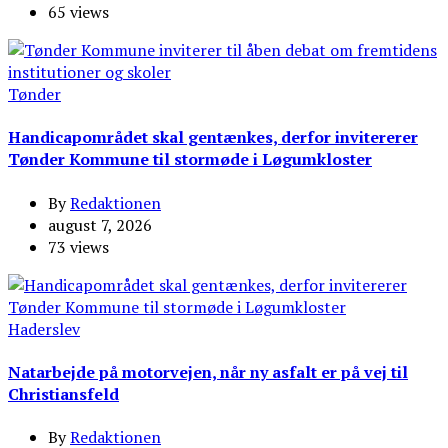
65 views
Tønder
Handicapområdet skal gentænkes, derfor invitererer
Tønder Kommune til stormøde i Løgumkloster
By
Redaktionen
august 7, 2026
73 views
Haderslev
Natarbejde på motorvejen, når ny asfalt er på vej til
Christiansfeld
By
Redaktionen