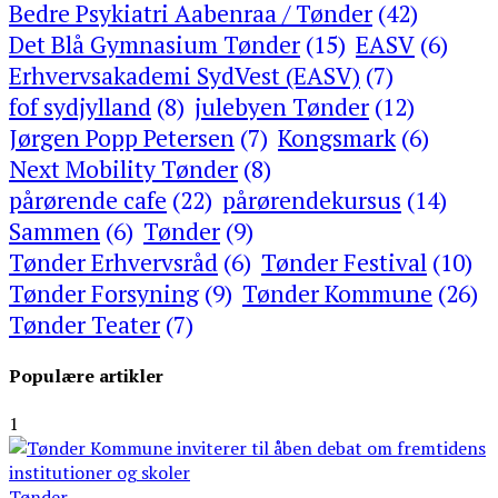
Bedre Psykiatri Aabenraa / Tønder
(42)
Det Blå Gymnasium Tønder
(15)
EASV
(6)
Erhvervsakademi SydVest (EASV)
(7)
fof sydjylland
(8)
julebyen Tønder
(12)
Jørgen Popp Petersen
(7)
Kongsmark
(6)
Next Mobility Tønder
(8)
pårørende cafe
(22)
pårørendekursus
(14)
Sammen
(6)
Tønder
(9)
Tønder Erhvervsråd
(6)
Tønder Festival
(10)
Tønder Forsyning
(9)
Tønder Kommune
(26)
Tønder Teater
(7)
Populære artikler
1
Tønder