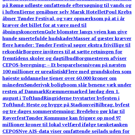
på Rømø udløste omfattende eftersøgning til vands og
i luften
Ejerne genåbner selv Marsk Hotellet
Poul Krebs
åbner Tønder Festival, og vær opmærksom på at i år
kræver det billet for at være med til
åbningskoncerten
Gule blomster langs vejen kan give
hunde smertefulde hudskader
Masser af gæster kræver
flere hænder: Tønder Festival søger ekstra frivillige til
rekordår
Borgere inviteres til at sætte retningen for
fremtidens skoler og dagtilbud
Borgmesteren afviser
CEPOS-beregning: – Et besparelsesniveau på næsten
100 millioner er urealistisk
Flere med grundskolen som
højeste uddannelse tjener over 60.000 kroner om
måneden
Sønderjysk boligboom slår benene væk under
resten af Danmark
Kræmmermarked lørdag den 1.
august i Toftlund
Ringriderne tyvstarter byfesten i
Toftlund: Heste og hygge på Stadionvej
Bilbrag, byfest
og tre dages sommerstemning: Bredebro gør klar til
Røverfest
Tønder Kommune kan frigøre op mod 97
millioner kroner til lokal velfærd ifølge tænketanken
CEPOS
Nye AIS-data viser omfattende sejlads uden for