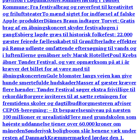
pavillon i Løgumkloster
Sommerlørdag i Tønder
Kommune: Fra festivalbrag og røverfest til kreativitet
og friluftsteater
To mænd sigtet for indførsel af falske
Apple-produkter
Djämes Braun indtager Torvet: Gratis
brag af en åbningskoncert skyder festivalugen i
gang
Esbjerg lagde græs til historisk folkefest: 22.000
gæster fejrede fællesskabet til Grøn
Efterladte effekter
på Rømø udløste omfattende eftersøgning til vands og
i luften
Ejerne genåbner selv Marsk Hotellet
Poul Krebs
åbner Tønder Festival, og vær opmærksom på at i år
kræver det billet for at være med til
åbningskoncerten
Gule blomster langs vejen kan give
hunde smertefulde hudskader
Masser af gæster kræver
flere hænder: Tønder Festival søger ekstra frivillige til
rekordår
Borgere inviteres til at sætte retningen for
fremtidens skoler og dagtilbud
Borgmesteren afviser
CEPOS-beregning: – Et besparelsesniveau på næsten
100 millioner er urealistisk
Flere med grundskolen som
højeste uddannelse tjener over 60.000 kroner om
måneden
Sønderjysk boligboom slår benene væk under
resten af Danmark
Kræmmermarked lørdag den 1.