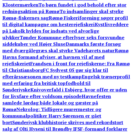
Klostermærken
To børn fundet i god behold efter stor
redningsaktion på Rømø
To indsamlinger skal styrke
Rømø-fiskernes sag
Rømø Fiskeriforening søger profil
til digital kampagne om hesterejefiskeri
Kystlivreddere
på Lakolk hyldes for indsats ved alvorlige
ulykker
Tønder Kommune efterlyser seks forsvundne
siddekuber ved Højer Sluse
Danmarks første forsøg
med dværgålegræs skal styrke Vadehavets natur
Rømø
Havns formand afviser, at havnen vil af med
rejefiskeriet
Frandsen i front for rejefiskerne: Fra Rømø
til Christiansborg
FC Sydvest 05 gør sig klar til
efterårssæsonen med ny testkamp
Engelsk trænerprofil
med erfaring fra britisk topfodbold til
Sønderjyske
Knivoverfald i Esbjerg, hvor offer er uden
for livsfare efter voldsom episode
Havnefesten
samlede lørdag både lokale og gæster på
Rømø
Nekrolog: Tidligere murermester og
kommunalpolitiker Harry Sørensen er gået
bort
Sønderjysk klubhistorie skrives med rekordstort
salg af Olti Hyseni til Brøndby IF
SF-formand forklarer