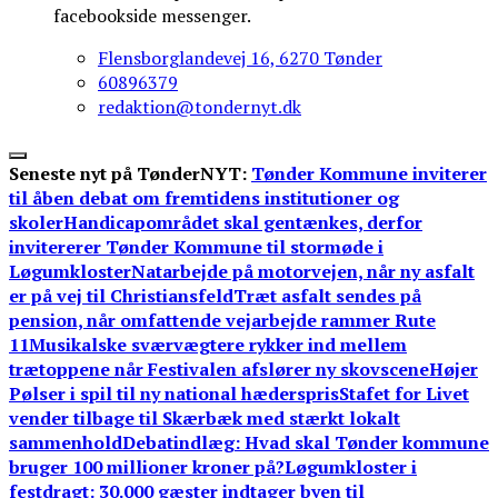
facebookside messenger.
Flensborglandevej 16, 6270 Tønder
60896379
redaktion@tondernyt.dk
Seneste nyt på TønderNYT:
Tønder Kommune inviterer
til åben debat om fremtidens institutioner og
skoler
Handicapområdet skal gentænkes, derfor
invitererer Tønder Kommune til stormøde i
Løgumkloster
Natarbejde på motorvejen, når ny asfalt
er på vej til Christiansfeld
Træt asfalt sendes på
pension, når omfattende vejarbejde rammer Rute
11
Musikalske sværvægtere rykker ind mellem
trætoppene når Festivalen afslører ny skovscene
Højer
Pølser i spil til ny national hæderspris
Stafet for Livet
vender tilbage til Skærbæk med stærkt lokalt
sammenhold
Debatindlæg: Hvad skal Tønder kommune
bruger 100 millioner kroner på?
Løgumkloster i
festdragt: 30.000 gæster indtager byen til