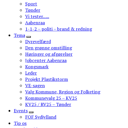
Sport
Tønder
Vi tester…..
Aabenraa
1-1-2 – politi – brand & redning
Tema
Dyrevelfærd
Den grønne omstilling
Høringer og afgørelser
Jobcenter Aabenraa
Kongsmark
Leder
Projekt Plastikstorm
VE-sagen
Valg Kommune, Region og Folketing
Kommunevalg 25 – KV25
KV25 / RV25 – Tønder
Events
FOF Sydjylland
Tip os