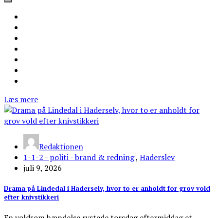
Læs mere
Redaktionen
1-1-2 - politi - brand & redning
,
Haderslev
juli 9, 2026
Drama på Lindedal i Haderselv, hvor to er anholdt for grov vold
efter knivstikkeri
En voldsom hændelse rystede torsdag eftermiddag et