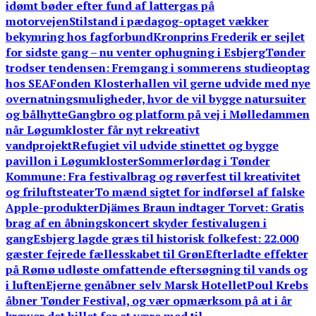
idømt bøder efter fund af lattergas på
motorvejen
Stilstand i pædagog-optaget vækker
bekymring hos fagforbund
Kronprins Frederik er sejlet
for sidste gang – nu venter ophugning i Esbjerg
Tønder
trodser tendensen: Fremgang i sommerens studieoptag
hos SEA
Fonden Klosterhallen vil gerne udvide med nye
overnatningsmuligheder, hvor de vil bygge natursuiter
og bålhytte
Gangbro og platform på vej i Mølledammen
når Løgumkloster får nyt rekreativt
vandprojekt
Refugiet vil udvide stinettet og bygge
pavillon i Løgumkloster
Sommerlørdag i Tønder
Kommune: Fra festivalbrag og røverfest til kreativitet
og friluftsteater
To mænd sigtet for indførsel af falske
Apple-produkter
Djämes Braun indtager Torvet: Gratis
brag af en åbningskoncert skyder festivalugen i
gang
Esbjerg lagde græs til historisk folkefest: 22.000
gæster fejrede fællesskabet til Grøn
Efterladte effekter
på Rømø udløste omfattende eftersøgning til vands og
i luften
Ejerne genåbner selv Marsk Hotellet
Poul Krebs
åbner Tønder Festival, og vær opmærksom på at i år