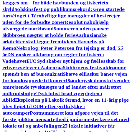
lægges om – for både havbunden og fiskeriets
skyld
Solskinsfest og publikumsrekord: Grøn startede
turnétoget i Tårnby
Rigelige mængder af hesterejer
uden for de forbudte zoner
Resolut nabohjælp
afværgede markbrand
Sommeren uden pauser:
Skibbroen nægter at holde ferie
Aarhusianske
arkitekter skal tegne fremtidens Havneby på
Rømø
Nekrolog: Peter Petersen fra Jejsing er død, 55
år
DN ønsker afklaring om regler for fiskeri i
Vadehavet
EUC Syd skaber nyt hjem og fællesskab for
erhvervselever i Aabenraa
Skibbroens festivaldrømme
spændt ben af bureaukrati
Skæve ølflasker baner vejen
for handicappede til koncert
Sønderjysk domstol sender
omrejsende tyveknægte ud af landet efter målrettet
indbrudsbølge
Tysk bilist brød vigepligten i
Abild
Eksplosion på Lakolk Strand, hvor en 11-årig pige
blev fløjet til OUH efter grillulykke i
autocamper
Postnummeret kan afgøre vejen til det
første job
Stor uensartethed i juniormesterlære set med
lokale tal og anbefalinger
23 lokale initiativer får