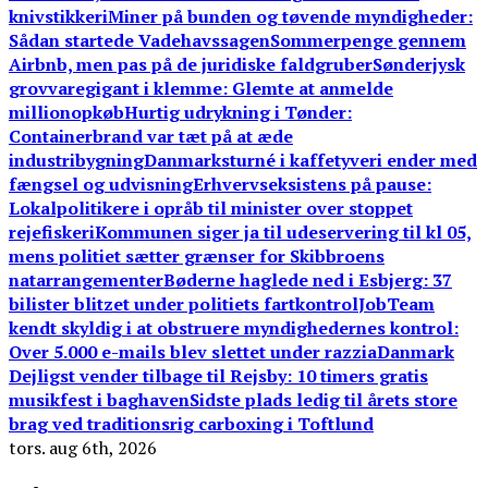
knivstikkeri
Miner på bunden og tøvende myndigheder:
Sådan startede Vadehavssagen
Sommerpenge gennem
Airbnb, men pas på de juridiske faldgruber
Sønderjysk
grovvaregigant i klemme: Glemte at anmelde
millionopkøb
Hurtig udrykning i Tønder:
Containerbrand var tæt på at æde
industribygning
Danmarksturné i kaffetyveri ender med
fængsel og udvisning
Erhvervseksistens på pause:
Lokalpolitikere i opråb til minister over stoppet
rejefiskeri
Kommunen siger ja til udeservering til kl 05,
mens politiet sætter grænser for Skibbroens
natarrangementer
Bøderne haglede ned i Esbjerg: 37
bilister blitzet under politiets fartkontrol
JobTeam
kendt skyldig i at obstruere myndighedernes kontrol:
Over 5.000 e-mails blev slettet under razzia
Danmark
Dejligst vender tilbage til Rejsby: 10 timers gratis
musikfest i baghaven
Sidste plads ledig til årets store
brag ved traditionsrig carboxing i Toftlund
tors. aug 6th, 2026