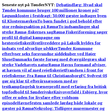
Skip
Seneste nyt på TønderNYT:
Debatindlæg: Hvad skal
to
Tønder kommune bruger 100 millioner kroner på?
content
Løgumkloster i festdragt: 30.000 gæster indtager byen
til Klostermærken
To børn fundet i god behold efter
stor redningsaktion på Rømø
To indsamlinger skal
styrke Rømø-fiskernes sag
Rømø Fiskeriforening søger
profil til digital kampagne om
hesterejefiskeri
Kystlivreddere på Lakolk hyldes for
indsats ved alvorlige ulykker
Tønder Kommune
efterlyser seks forsvundne siddekuber ved Højer
Sluse
Danmarks første forsøg med dværgålegræs skal
styrke Vadehavets natur
Rømø Havns formand afviser,
at havnen vil af med rejefiskeriet
Frandsen i front for
rejefiskerne: Fra Rømø til Christiansborg
FC Sydvest 05
gør sig klar til efterårssæsonen med ny
testkamp
Engelsk trænerprofil med erfaring fra britisk
topfodbold til Sønderjyske
Knivoverfald i Esbjerg, hvor
offer er uden for livsfare efter voldsom
episode
Havnefesten samlede lørdag både lokale og
gæster på Rømø
Nekrolog: Tidligere murermester og