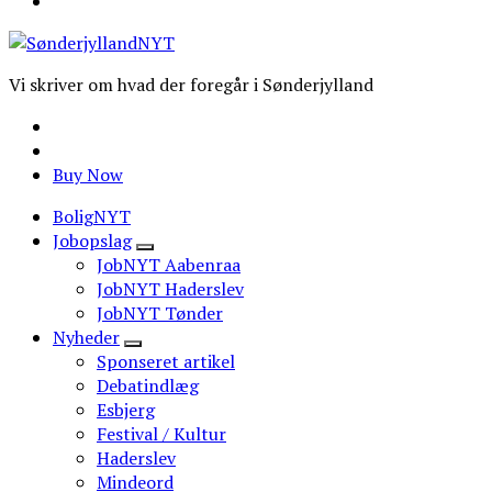
Vi skriver om hvad der foregår i Sønderjylland
Buy Now
BoligNYT
Jobopslag
JobNYT Aabenraa
JobNYT Haderslev
JobNYT Tønder
Nyheder
Sponseret artikel
Debatindlæg
Esbjerg
Festival / Kultur
Haderslev
Mindeord