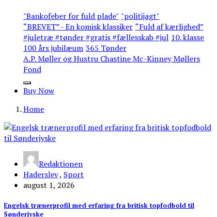
"Bankofeber for fuld plade"
"politijagt"
“BREVET” - En komisk klassiker
“Fuld af kærlighed”
#juletræ #tønder #gratis #fællesskab #jul
10. klasse
100 års jubilæum
365 Tønder
A.P. Møller og Hustru Chastine Mc-Kinney Møllers
Fond
Buy Now
Home
Redaktionen
Haderslev
,
Sport
august 1, 2026
Engelsk trænerprofil med erfaring fra britisk topfodbold til
Sønderjyske