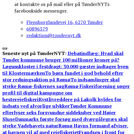
at kontakte os på mail eller på TønderNYTs
facebookside messenger.
Flensborglandevej 16, 6270 Tønder
60896379
redaktion@tondernyt.dk
Seneste nyt på TønderNYT:
Debatindlæg: Hvad skal
Tønder kommune bruger 100 millioner kroner på?
Løgumkloster i festdragt: 30.000 gæster indtager byen
til Klostermærken
To børn fundet i god behold efter
stor redningsaktion på Rømø
To indsamlinger skal
styrke Rømø-fiskernes sag
Rømø Fiskeriforening søger
profil til digital kampagne om
hesterejefiskeri
Kystlivreddere på Lakolk hyldes for
indsats ved alvorlige ulykker
Tønder Kommune
efterlyser seks forsvundne siddekuber ved Højer
Sluse
Danmarks første forsøg med dværgålegræs skal
styrke Vadehavets natur
Rømø Havns formand afviser,
at havnen vil af med rejefiskeriet
Frandsen i front for