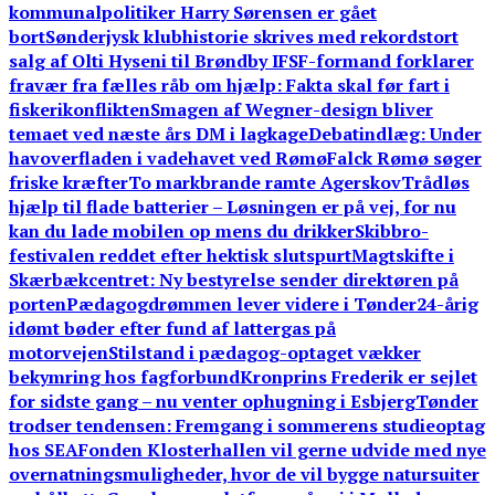
kommunalpolitiker Harry Sørensen er gået
bort
Sønderjysk klubhistorie skrives med rekordstort
salg af Olti Hyseni til Brøndby IF
SF-formand forklarer
fravær fra fælles råb om hjælp: Fakta skal før fart i
fiskerikonflikten
Smagen af Wegner-design bliver
temaet ved næste års DM i lagkage
Debatindlæg: Under
havoverfladen i vadehavet ved Rømø
Falck Rømø søger
friske kræfter
To markbrande ramte Agerskov
Trådløs
hjælp til flade batterier – Løsningen er på vej, for nu
kan du lade mobilen op mens du drikker
Skibbro-
festivalen reddet efter hektisk slutspurt
Magtskifte i
Skærbækcentret: Ny bestyrelse sender direktøren på
porten
Pædagogdrømmen lever videre i Tønder
24-årig
idømt bøder efter fund af lattergas på
motorvejen
Stilstand i pædagog-optaget vækker
bekymring hos fagforbund
Kronprins Frederik er sejlet
for sidste gang – nu venter ophugning i Esbjerg
Tønder
trodser tendensen: Fremgang i sommerens studieoptag
hos SEA
Fonden Klosterhallen vil gerne udvide med nye
overnatningsmuligheder, hvor de vil bygge natursuiter