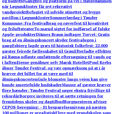
og bålhytte
Gangbro og platform på vej i Mølledammen
når Løgumkloster får nyt rekreativt
vandprojekt
Refugiet vil udvide stinettet og bygge
pavillon i Løgumkloster
Sommerlørdag i Tønder
Kommune: Fra festivalbrag og røverfest til kreativitet
og friluftsteater
To mænd sigtet for indførsel af falske
Apple-produkter
Djämes Braun indtager Torvet: Gratis
brag af en åbningskoncert skyder festivalugen i
gang
Esbjerg lagde græs til historisk folkefest: 22.000
gæster fejrede fællesskabet til Grøn
Efterladte effekter
på Rømø udløste omfattende eftersøgning til vands og
i luften
Ejerne genåbner selv Marsk Hotellet
Poul Krebs
åbner Tønder Festival, og vær opmærksom på at i år
kræver det billet for at være med til
åbningskoncerten
Gule blomster langs vejen kan give
hunde smertefulde hudskader
Masser af gæster kræver
flere hænder: Tønder Festival søger ekstra frivillige til
rekordår
Borgere inviteres til at sætte retningen for
fremtidens skoler og dagtilbud
Borgmesteren afviser
CEPOS-beregning: – Et besparelsesniveau på næsten
100 millioner er urealistisk
Flere med grundskolen som