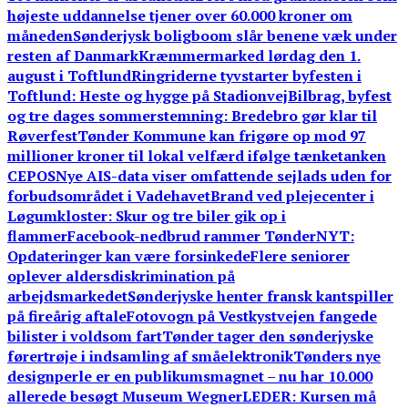
højeste uddannelse tjener over 60.000 kroner om
måneden
Sønderjysk boligboom slår benene væk under
resten af Danmark
Kræmmermarked lørdag den 1.
august i Toftlund
Ringriderne tyvstarter byfesten i
Toftlund: Heste og hygge på Stadionvej
Bilbrag, byfest
og tre dages sommerstemning: Bredebro gør klar til
Røverfest
Tønder Kommune kan frigøre op mod 97
millioner kroner til lokal velfærd ifølge tænketanken
CEPOS
Nye AIS-data viser omfattende sejlads uden for
forbudsområdet i Vadehavet
Brand ved plejecenter i
Løgumkloster: Skur og tre biler gik op i
flammer
Facebook-nedbrud rammer TønderNYT:
Opdateringer kan være forsinkede
Flere seniorer
oplever aldersdiskrimination på
arbejdsmarkedet
Sønderjyske henter fransk kantspiller
på fireårig aftale
Fotovogn på Vestkystvejen fangede
bilister i voldsom fart
Tønder tager den sønderjyske
førertrøje i indsamling af småelektronik
Tønders nye
designperle er en publikumsmagnet – nu har 10.000
allerede besøgt Museum Wegner
LEDER: Kursen må