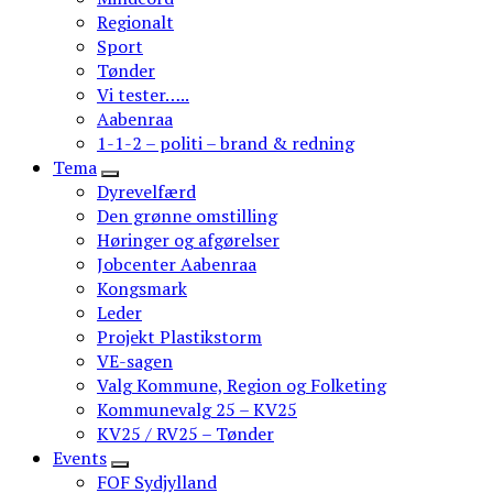
Regionalt
Sport
Tønder
Vi tester…..
Aabenraa
1-1-2 – politi – brand & redning
Tema
Dyrevelfærd
Den grønne omstilling
Høringer og afgørelser
Jobcenter Aabenraa
Kongsmark
Leder
Projekt Plastikstorm
VE-sagen
Valg Kommune, Region og Folketing
Kommunevalg 25 – KV25
KV25 / RV25 – Tønder
Events
FOF Sydjylland