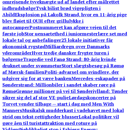
omrejsende tyveknægte ud af landet efter målrettet
indbrudsbølge
Tysk bilist brød vigepligten i
Abild
Eksplosion på Lakolk Strand, hvor en 11-årig pige
blev fløjet til OUH efter grillulykke i
autocamper
Postnummeret kan afgøre vejen til det
første job
Stor uensartethed i juniormesterlære set med
lokale tal og anbefalinger
23 lokale initiativer får
økonomisk rygstød
Milliardregn over Danmarks
yderområder
Hver tredje dansker frygter turen i
bølgerne
Tragedie ved Fanø Strand: 80-årig kvinde
druknet under svømmetur
Stort slægtsbesøg på Rømø
af Mærsk-familien
Politi-advarsel om svindlere, der
udgiver sig for at være banken
Mercedes-eskapader på
Sønderstrand: Millionbiler i sandet skaber røre på
Rømø
Grønne millioner på vej til Sønderjylland: Tønder
sikrer sig del af stor VE-pulje
Lørdagskoncerter på
Torvet vender tilbage — start i dag med Men With
Manners
Musikalsk mudderkast i vadehavet med lokal
strid om tekst-rettigheder blusser
Lokal politiker vil
gøre åen til turistattraktion med roture på
Vidåen
Øjeblikkeligt stop i Esbjerg Energy: