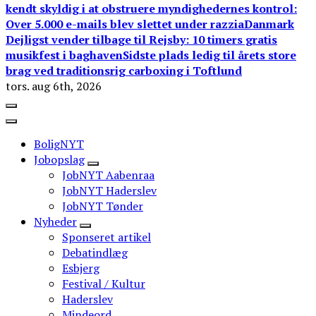
kendt skyldig i at obstruere myndighedernes kontrol:
Over 5.000 e-mails blev slettet under razzia
Danmark
Dejligst vender tilbage til Rejsby: 10 timers gratis
musikfest i baghaven
Sidste plads ledig til årets store
brag ved traditionsrig carboxing i Toftlund
tors. aug 6th, 2026
BoligNYT
Jobopslag
JobNYT Aabenraa
JobNYT Haderslev
JobNYT Tønder
Nyheder
Sponseret artikel
Debatindlæg
Esbjerg
Festival / Kultur
Haderslev
Mindeord