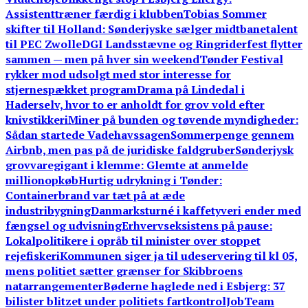
Assistenttræner færdig i klubben
Tobias Sommer
skifter til Holland: Sønderjyske sælger midtbanetalent
til PEC Zwolle
DGI Landsstævne og Ringriderfest flytter
sammen — men på hver sin weekend
Tønder Festival
rykker mod udsolgt med stor interesse for
stjernespækket program
Drama på Lindedal i
Haderselv, hvor to er anholdt for grov vold efter
knivstikkeri
Miner på bunden og tøvende myndigheder:
Sådan startede Vadehavssagen
Sommerpenge gennem
Airbnb, men pas på de juridiske faldgruber
Sønderjysk
grovvaregigant i klemme: Glemte at anmelde
millionopkøb
Hurtig udrykning i Tønder:
Containerbrand var tæt på at æde
industribygning
Danmarksturné i kaffetyveri ender med
fængsel og udvisning
Erhvervseksistens på pause:
Lokalpolitikere i opråb til minister over stoppet
rejefiskeri
Kommunen siger ja til udeservering til kl 05,
mens politiet sætter grænser for Skibbroens
natarrangementer
Bøderne haglede ned i Esbjerg: 37
bilister blitzet under politiets fartkontrol
JobTeam