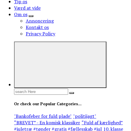
Tip os
Værd at vide
Om os
Annoncering
Kontakt os
Privacy Policy
Search
for:
Or check our Popular Categories...
"Bankofeber for fuld plade"
"politijagt"
“BREVET” - En komisk klassiker
“Fuld af kærlighed”
#juletræ #tønder #gratis #fællesskab #jul
10. klasse