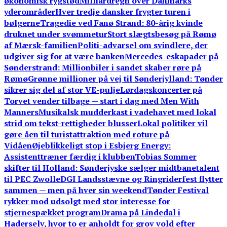
økonomisk rygstød
Milliardregn over Danmarks
yderområder
Hver tredje dansker frygter turen i
bølgerne
Tragedie ved Fanø Strand: 80-årig kvinde
druknet under svømmetur
Stort slægtsbesøg på Rømø
af Mærsk-familien
Politi-advarsel om svindlere, der
udgiver sig for at være banken
Mercedes-eskapader på
Sønderstrand: Millionbiler i sandet skaber røre på
Rømø
Grønne millioner på vej til Sønderjylland: Tønder
sikrer sig del af stor VE-pulje
Lørdagskoncerter på
Torvet vender tilbage — start i dag med Men With
Manners
Musikalsk mudderkast i vadehavet med lokal
strid om tekst-rettigheder blusser
Lokal politiker vil
gøre åen til turistattraktion med roture på
Vidåen
Øjeblikkeligt stop i Esbjerg Energy:
Assistenttræner færdig i klubben
Tobias Sommer
skifter til Holland: Sønderjyske sælger midtbanetalent
til PEC Zwolle
DGI Landsstævne og Ringriderfest flytter
sammen — men på hver sin weekend
Tønder Festival
rykker mod udsolgt med stor interesse for
stjernespækket program
Drama på Lindedal i
Haderselv, hvor to er anholdt for grov vold efter