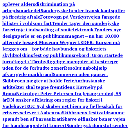
oplever aldersdiskrimination på
arbejdsmarkedet
Sønderjyske henter fransk kantspiller
på fireårig aftale
Fotovogn på Vestkystvejen fangede
bilister i voldsom fart
Tønder tager den sønderjyske
førertrøje i indsamling af småelektronik
Tønders nye
designperle er en publikumsmagnet – nu har 10.000
allerede besøgt Museum Wegner
LEDER: Kursen må
lægges om – for både havbunden og fiskeriets
skyld
Solskinsfest og publikumsrekord: Grøn startede
turnétoget i Tårnby
Rigelige mængder af hesterejer
uden for de forbudte zoner
Resolut nabohjælp
afværgede markbrand
Sommeren uden pauser:
Skibbroen nægter at holde ferie
Aarhusianske
arkitekter skal tegne fremtidens Havneby på
Rømø
Nekrolog: Peter Petersen fra Jejsing er død, 55
år
DN ønsker afklaring om regler for fiskeri i
Vadehavet
EUC Syd skaber nyt hjem og fællesskab for
erhvervselever i Aabenraa
Skibbroens festivaldrømme
spændt ben af bureaukrati
Skæve ølflasker baner vejen
for handicappede til koncert
Sønderjysk domstol sender