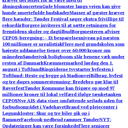
kræver det billet for at være med til
åbningskoncerten
Gule blomster langs vejen kan give
hunde smertefulde hudskader
Masser af gæster kræver
flere hænder: Tønder Festival søger ekstra frivillige til
rekordår
Borgere inviteres til at sætte retningen for
fremtidens skoler og dagtilbud
Borgmesteren afviser
CEPOS-beregning: – Et besparelsesniveau på næsten
100 millioner er urealistisk
Flere med grundskolen som
højeste uddannelse tjener over 60.000 kroner om
måneden
Sønderjysk boligboom slår benene væk under
resten af Danmark
Kræmmermarked lørdag den 1.
august i Toftlund
Ringriderne tyvstarter byfesten i
Toftlund: Heste og hygge på Stadionvej
Bilbrag, byfest
og tre dages sommerstemning: Bredebro gør klar til
Røverfest
Tønder Kommune kan frigøre op mod 97
millioner kroner til lokal velfærd ifølge tænketanken
CEPOS
Nye AIS-data viser omfattende sejlads uden for
forbudsområdet i Vadehavet
Brand ved plejecenter i
Løgumkloster: Skur og tre biler gik op i
flammer
Facebook-nedbrud rammer TønderNYT:
Opdateringer kan være forsinkede
Flere seniorer