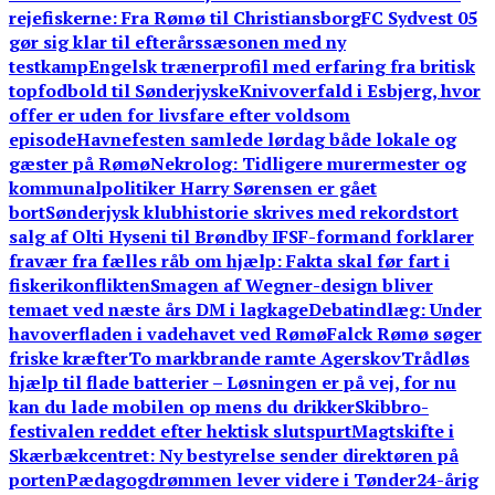
rejefiskerne: Fra Rømø til Christiansborg
FC Sydvest 05
gør sig klar til efterårssæsonen med ny
testkamp
Engelsk trænerprofil med erfaring fra britisk
topfodbold til Sønderjyske
Knivoverfald i Esbjerg, hvor
offer er uden for livsfare efter voldsom
episode
Havnefesten samlede lørdag både lokale og
gæster på Rømø
Nekrolog: Tidligere murermester og
kommunalpolitiker Harry Sørensen er gået
bort
Sønderjysk klubhistorie skrives med rekordstort
salg af Olti Hyseni til Brøndby IF
SF-formand forklarer
fravær fra fælles råb om hjælp: Fakta skal før fart i
fiskerikonflikten
Smagen af Wegner-design bliver
temaet ved næste års DM i lagkage
Debatindlæg: Under
havoverfladen i vadehavet ved Rømø
Falck Rømø søger
friske kræfter
To markbrande ramte Agerskov
Trådløs
hjælp til flade batterier – Løsningen er på vej, for nu
kan du lade mobilen op mens du drikker
Skibbro-
festivalen reddet efter hektisk slutspurt
Magtskifte i
Skærbækcentret: Ny bestyrelse sender direktøren på
porten
Pædagogdrømmen lever videre i Tønder
24-årig