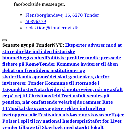
facebookside messenger.
Flensborglandevej 16, 6270 Tønder
60896379
redaktion@tondernyt.dk
Seneste nyt på TønderNYT:
Eksperter advarer mod at
stirre direkte ind i den historiske
himmelbegivenhed
Politiske profiler mødte pressede
fiskere på Rømø
Tønder Kommune inviterer til åben
debat om fremtidens institutioner og
skoler
Handicapområdet skal gentænkes, derfor
invitererer Tønder Kommune til stormøde i
Løgumkloster
Natarbejde på motorvejen, når ny asfalt
er på vej til Christiansfeld
Træt asfalt sendes på
pension, når omfattende vejarbejde rammer Rute
11
Musikalske sværvægtere rykker ind mellem
trætoppene når Festivalen afslører ny skovscene
Højer
Pølser i spil til ny national hæderspris
Stafet for Livet
vender tilbage til Skærbæk med stærkt lokalt