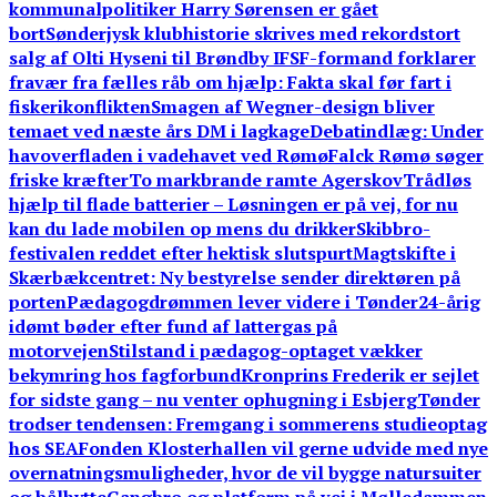
kommunalpolitiker Harry Sørensen er gået
bort
Sønderjysk klubhistorie skrives med rekordstort
salg af Olti Hyseni til Brøndby IF
SF-formand forklarer
fravær fra fælles råb om hjælp: Fakta skal før fart i
fiskerikonflikten
Smagen af Wegner-design bliver
temaet ved næste års DM i lagkage
Debatindlæg: Under
havoverfladen i vadehavet ved Rømø
Falck Rømø søger
friske kræfter
To markbrande ramte Agerskov
Trådløs
hjælp til flade batterier – Løsningen er på vej, for nu
kan du lade mobilen op mens du drikker
Skibbro-
festivalen reddet efter hektisk slutspurt
Magtskifte i
Skærbækcentret: Ny bestyrelse sender direktøren på
porten
Pædagogdrømmen lever videre i Tønder
24-årig
idømt bøder efter fund af lattergas på
motorvejen
Stilstand i pædagog-optaget vækker
bekymring hos fagforbund
Kronprins Frederik er sejlet
for sidste gang – nu venter ophugning i Esbjerg
Tønder
trodser tendensen: Fremgang i sommerens studieoptag
hos SEA
Fonden Klosterhallen vil gerne udvide med nye
overnatningsmuligheder, hvor de vil bygge natursuiter