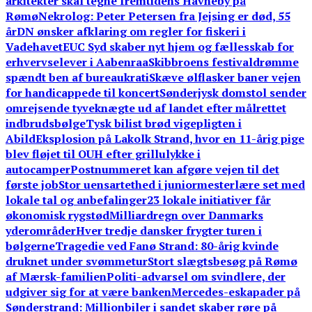
arkitekter skal tegne fremtidens Havneby på
Rømø
Nekrolog: Peter Petersen fra Jejsing er død, 55
år
DN ønsker afklaring om regler for fiskeri i
Vadehavet
EUC Syd skaber nyt hjem og fællesskab for
erhvervselever i Aabenraa
Skibbroens festivaldrømme
spændt ben af bureaukrati
Skæve ølflasker baner vejen
for handicappede til koncert
Sønderjysk domstol sender
omrejsende tyveknægte ud af landet efter målrettet
indbrudsbølge
Tysk bilist brød vigepligten i
Abild
Eksplosion på Lakolk Strand, hvor en 11-årig pige
blev fløjet til OUH efter grillulykke i
autocamper
Postnummeret kan afgøre vejen til det
første job
Stor uensartethed i juniormesterlære set med
lokale tal og anbefalinger
23 lokale initiativer får
økonomisk rygstød
Milliardregn over Danmarks
yderområder
Hver tredje dansker frygter turen i
bølgerne
Tragedie ved Fanø Strand: 80-årig kvinde
druknet under svømmetur
Stort slægtsbesøg på Rømø
af Mærsk-familien
Politi-advarsel om svindlere, der
udgiver sig for at være banken
Mercedes-eskapader på
Sønderstrand: Millionbiler i sandet skaber røre på