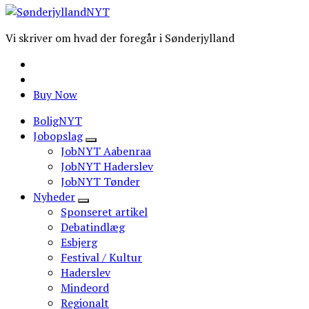
Vi skriver om hvad der foregår i Sønderjylland
Buy Now
BoligNYT
Jobopslag
JobNYT Aabenraa
JobNYT Haderslev
JobNYT Tønder
Nyheder
Sponseret artikel
Debatindlæg
Esbjerg
Festival / Kultur
Haderslev
Mindeord
Regionalt