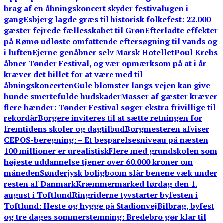
brag af en åbningskoncert skyder festivalugen i
gang
Esbjerg lagde græs til historisk folkefest: 22.000
gæster fejrede fællesskabet til Grøn
Efterladte effekter
på Rømø udløste omfattende eftersøgning til vands og
i luften
Ejerne genåbner selv Marsk Hotellet
Poul Krebs
åbner Tønder Festival, og vær opmærksom på at i år
kræver det billet for at være med til
åbningskoncerten
Gule blomster langs vejen kan give
hunde smertefulde hudskader
Masser af gæster kræver
flere hænder: Tønder Festival søger ekstra frivillige til
rekordår
Borgere inviteres til at sætte retningen for
fremtidens skoler og dagtilbud
Borgmesteren afviser
CEPOS-beregning: – Et besparelsesniveau på næsten
100 millioner er urealistisk
Flere med grundskolen som
højeste uddannelse tjener over 60.000 kroner om
måneden
Sønderjysk boligboom slår benene væk under
resten af Danmark
Kræmmermarked lørdag den 1.
august i Toftlund
Ringriderne tyvstarter byfesten i
Toftlund: Heste og hygge på Stadionvej
Bilbrag, byfest
og tre dages sommerstemning: Bredebro gør klar til