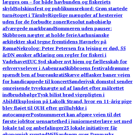
lægges om – for både havbunden og fiskeriets
skyld
Solskinsfest og publikumsrekord: Grøn startede
turnétoget i Tårnby
Rigelige mængder af hesterejer
uden for de forbudte zoner
Resolut nabohjælp
afværgede markbrand
Sommeren uden pauser:
Skibbroen nægter at holde ferie
Aarhusianske
arkitekter skal tegne fremtidens Havneby på
Rømø
Nekrolog: Peter Petersen fra Jejsing er død, 55
år
DN ønsker afklaring om regler for fiskeri i
Vadehavet
EUC Syd skaber nyt hjem og fællesskab for
erhvervselever i Aabenraa
Skibbroens festivaldrømme
spændt ben af bureaukrati
Skæve ølflasker baner vejen
for handicappede til koncert
Sønderjysk domstol sender
omrejsende tyveknægte ud af landet efter målrettet
indbrudsbølge
Tysk bilist brød vigepligten i
Abild
Eksplosion på Lakolk Strand, hvor en 11-årig pige
blev fløjet til OUH efter grillulykke i
autocamper
Postnummeret kan afgøre vejen til det
første job
Stor uensartethed i juniormesterlære set med
lokale tal og anbefalinger
23 lokale initiativer får
økonomisk rygstød
Milliardregn over Danmarks