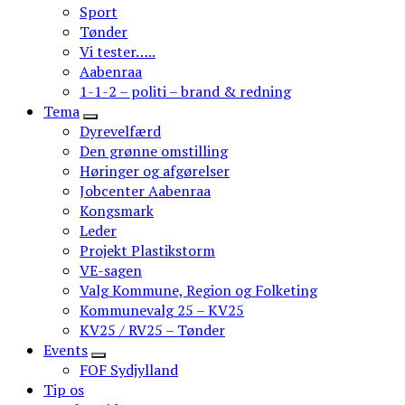
Sport
Tønder
Vi tester…..
Aabenraa
1-1-2 – politi – brand & redning
Tema
Dyrevelfærd
Den grønne omstilling
Høringer og afgørelser
Jobcenter Aabenraa
Kongsmark
Leder
Projekt Plastikstorm
VE-sagen
Valg Kommune, Region og Folketing
Kommunevalg 25 – KV25
KV25 / RV25 – Tønder
Events
FOF Sydjylland
Tip os