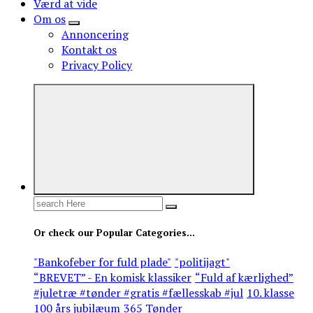
Værd at vide
Om os
Annoncering
Kontakt os
Privacy Policy
Search
for:
Or check our Popular Categories...
"Bankofeber for fuld plade"
"politijagt"
“BREVET” - En komisk klassiker
“Fuld af kærlighed”
#juletræ #tønder #gratis #fællesskab #jul
10. klasse
100 års jubilæum
365 Tønder