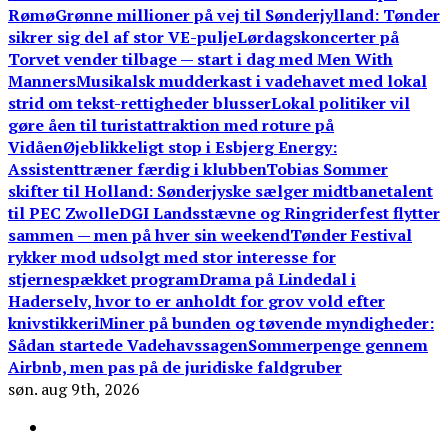
Rømø
Grønne millioner på vej til Sønderjylland: Tønder
sikrer sig del af stor VE-pulje
Lørdagskoncerter på
Torvet vender tilbage — start i dag med Men With
Manners
Musikalsk mudderkast i vadehavet med lokal
strid om tekst-rettigheder blusser
Lokal politiker vil
gøre åen til turistattraktion med roture på
Vidåen
Øjeblikkeligt stop i Esbjerg Energy:
Assistenttræner færdig i klubben
Tobias Sommer
skifter til Holland: Sønderjyske sælger midtbanetalent
til PEC Zwolle
DGI Landsstævne og Ringriderfest flytter
sammen — men på hver sin weekend
Tønder Festival
rykker mod udsolgt med stor interesse for
stjernespækket program
Drama på Lindedal i
Haderselv, hvor to er anholdt for grov vold efter
knivstikkeri
Miner på bunden og tøvende myndigheder:
Sådan startede Vadehavssagen
Sommerpenge gennem
Airbnb, men pas på de juridiske faldgruber
søn. aug 9th, 2026