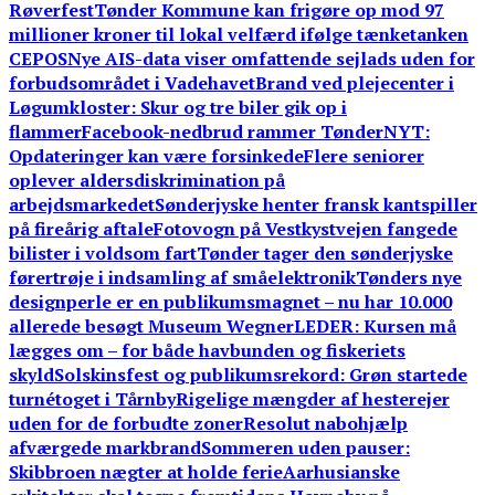
Røverfest
Tønder Kommune kan frigøre op mod 97
millioner kroner til lokal velfærd ifølge tænketanken
CEPOS
Nye AIS-data viser omfattende sejlads uden for
forbudsområdet i Vadehavet
Brand ved plejecenter i
Løgumkloster: Skur og tre biler gik op i
flammer
Facebook-nedbrud rammer TønderNYT:
Opdateringer kan være forsinkede
Flere seniorer
oplever aldersdiskrimination på
arbejdsmarkedet
Sønderjyske henter fransk kantspiller
på fireårig aftale
Fotovogn på Vestkystvejen fangede
bilister i voldsom fart
Tønder tager den sønderjyske
førertrøje i indsamling af småelektronik
Tønders nye
designperle er en publikumsmagnet – nu har 10.000
allerede besøgt Museum Wegner
LEDER: Kursen må
lægges om – for både havbunden og fiskeriets
skyld
Solskinsfest og publikumsrekord: Grøn startede
turnétoget i Tårnby
Rigelige mængder af hesterejer
uden for de forbudte zoner
Resolut nabohjælp
afværgede markbrand
Sommeren uden pauser:
Skibbroen nægter at holde ferie
Aarhusianske