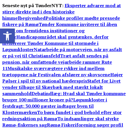
Skip
Seneste nyt på TønderNYT:
Eksperter advarer mod at
to
stirre direkte ind i den historiske
content
himmelbegivenhed
Politiske profiler mødte pressede
fiskere på Rømø
Tønder Kommune inviterer til åben
Open toolbar
debat om fremtidens institutioner og
skoler
Handicapområdet skal gentænkes, derfor
invitererer Tønder Kommune til stormøde i
Løgumkloster
Natarbejde på motorvejen, når ny asfalt
er på vej til Christiansfeld
Træt asfalt sendes på
pension, når omfattende vejarbejde rammer Rute
11
Musikalske sværvægtere rykker ind mellem
trætoppene når Festivalen afslører ny skovscene
Højer
Pølser i spil til ny national hæderspris
Stafet for Livet
vender tilbage til Skærbæk med stærkt lokalt
sammenhold
Debatindlæg: Hvad skal Tønder kommune
bruger 100 millioner kroner på?
Løgumkloster i
festdragt: 30.000 gæster indtager byen til
Klostermærken
To børn fundet i god behold efter stor
redningsaktion på Rømø
To indsamlinger skal styrke
Rømø-fiskernes sag
Rømø Fiskeriforening søger profil