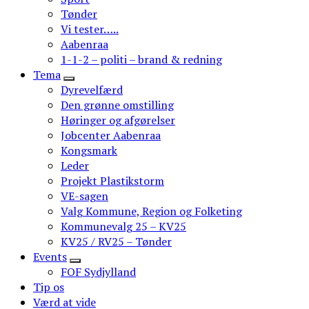
Tønder
Vi tester…..
Aabenraa
1-1-2 – politi – brand & redning
Tema
Dyrevelfærd
Den grønne omstilling
Høringer og afgørelser
Jobcenter Aabenraa
Kongsmark
Leder
Projekt Plastikstorm
VE-sagen
Valg Kommune, Region og Folketing
Kommunevalg 25 – KV25
KV25 / RV25 – Tønder
Events
FOF Sydjylland
Tip os
Værd at vide