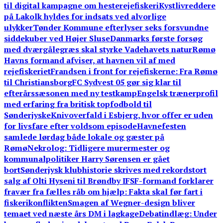
til digital kampagne om hesterejefiskeri
Kystlivreddere
på Lakolk hyldes for indsats ved alvorlige
ulykker
Tønder Kommune efterlyser seks forsvundne
siddekuber ved Højer Sluse
Danmarks første forsøg
med dværgålegræs skal styrke Vadehavets natur
Rømø
Havns formand afviser, at havnen vil af med
rejefiskeriet
Frandsen i front for rejefiskerne: Fra Rømø
til Christiansborg
FC Sydvest 05 gør sig klar til
efterårssæsonen med ny testkamp
Engelsk trænerprofil
med erfaring fra britisk topfodbold til
Sønderjyske
Knivoverfald i Esbjerg, hvor offer er uden
for livsfare efter voldsom episode
Havnefesten
samlede lørdag både lokale og gæster på
Rømø
Nekrolog: Tidligere murermester og
kommunalpolitiker Harry Sørensen er gået
bort
Sønderjysk klubhistorie skrives med rekordstort
salg af Olti Hyseni til Brøndby IF
SF-formand forklarer
fravær fra fælles råb om hjælp: Fakta skal før fart i
fiskerikonflikten
Smagen af Wegner-design bliver
temaet ved næste års DM i lagkage
Debatindlæg: Under