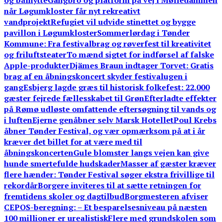
og bålhytte
Gangbro og platform på vej i Mølledammen
når Løgumkloster får nyt rekreativt
vandprojekt
Refugiet vil udvide stinettet og bygge
pavillon i Løgumkloster
Sommerlørdag i Tønder
Kommune: Fra festivalbrag og røverfest til kreativitet
og friluftsteater
To mænd sigtet for indførsel af falske
Apple-produkter
Djämes Braun indtager Torvet: Gratis
brag af en åbningskoncert skyder festivalugen i
gang
Esbjerg lagde græs til historisk folkefest: 22.000
gæster fejrede fællesskabet til Grøn
Efterladte effekter
på Rømø udløste omfattende eftersøgning til vands og
i luften
Ejerne genåbner selv Marsk Hotellet
Poul Krebs
åbner Tønder Festival, og vær opmærksom på at i år
kræver det billet for at være med til
åbningskoncerten
Gule blomster langs vejen kan give
hunde smertefulde hudskader
Masser af gæster kræver
flere hænder: Tønder Festival søger ekstra frivillige til
rekordår
Borgere inviteres til at sætte retningen for
fremtidens skoler og dagtilbud
Borgmesteren afviser
CEPOS-beregning: – Et besparelsesniveau på næsten
100 millioner er urealistisk
Flere med grundskolen som