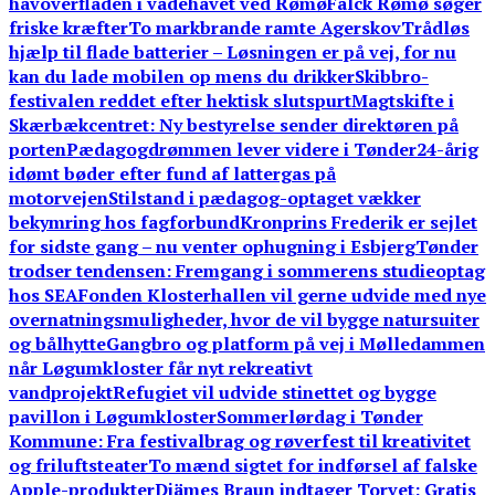
havoverfladen i vadehavet ved Rømø
Falck Rømø søger
friske kræfter
To markbrande ramte Agerskov
Trådløs
hjælp til flade batterier – Løsningen er på vej, for nu
kan du lade mobilen op mens du drikker
Skibbro-
festivalen reddet efter hektisk slutspurt
Magtskifte i
Skærbækcentret: Ny bestyrelse sender direktøren på
porten
Pædagogdrømmen lever videre i Tønder
24-årig
idømt bøder efter fund af lattergas på
motorvejen
Stilstand i pædagog-optaget vækker
bekymring hos fagforbund
Kronprins Frederik er sejlet
for sidste gang – nu venter ophugning i Esbjerg
Tønder
trodser tendensen: Fremgang i sommerens studieoptag
hos SEA
Fonden Klosterhallen vil gerne udvide med nye
overnatningsmuligheder, hvor de vil bygge natursuiter
og bålhytte
Gangbro og platform på vej i Mølledammen
når Løgumkloster får nyt rekreativt
vandprojekt
Refugiet vil udvide stinettet og bygge
pavillon i Løgumkloster
Sommerlørdag i Tønder
Kommune: Fra festivalbrag og røverfest til kreativitet
og friluftsteater
To mænd sigtet for indførsel af falske
Apple-produkter
Djämes Braun indtager Torvet: Gratis