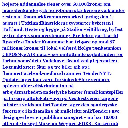
højeste uddannelse tjener over 60.000 kroner om
måneden
Sønderjysk boligboom slår benene væk under
resten af Danmark
Kræmmermarked lørdag den 1.
august i Toftlund
Ringriderne tyvstarter byfesten i
Toftlund: Heste og hygge på Stadionvej
Bilbrag, byfest
og tre dages sommerstemning: Bredebro gør klar til
Røverfest
Tønder Kommune kan frigøre op mod 97
millioner kroner til lokal velfærd ifølge tænketanken
CEPOS
Nye AIS-data viser omfattende sejlads uden for
forbudsområdet i Vadehavet
Brand ved plejecenter i
Løgumkloster: Skur og tre biler gik op i
flammer
Facebook-nedbrud rammer TønderNYT:
Opdateringer kan være forsinkede
Flere seniorer
oplever aldersdiskrimination på
arbejdsmarkedet
Sønderjyske henter fransk kantspiller
på fireårig aftale
Fotovogn på Vestkystvejen fangede
bilister i voldsom fart
Tønder tager den sønderjyske
førertrøje i indsamling af småelektronik
Tønders nye
designperle er en publikumsmagnet – nu har 10.000
allerede besøgt Museum Wegner
LEDER: Kursen må