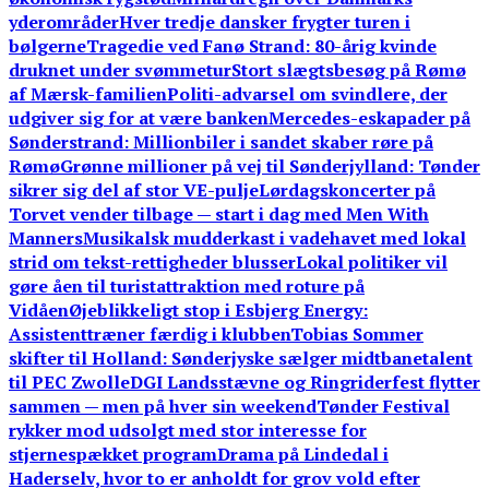
yderområder
Hver tredje dansker frygter turen i
bølgerne
Tragedie ved Fanø Strand: 80-årig kvinde
druknet under svømmetur
Stort slægtsbesøg på Rømø
af Mærsk-familien
Politi-advarsel om svindlere, der
udgiver sig for at være banken
Mercedes-eskapader på
Sønderstrand: Millionbiler i sandet skaber røre på
Rømø
Grønne millioner på vej til Sønderjylland: Tønder
sikrer sig del af stor VE-pulje
Lørdagskoncerter på
Torvet vender tilbage — start i dag med Men With
Manners
Musikalsk mudderkast i vadehavet med lokal
strid om tekst-rettigheder blusser
Lokal politiker vil
gøre åen til turistattraktion med roture på
Vidåen
Øjeblikkeligt stop i Esbjerg Energy:
Assistenttræner færdig i klubben
Tobias Sommer
skifter til Holland: Sønderjyske sælger midtbanetalent
til PEC Zwolle
DGI Landsstævne og Ringriderfest flytter
sammen — men på hver sin weekend
Tønder Festival
rykker mod udsolgt med stor interesse for
stjernespækket program
Drama på Lindedal i
Haderselv, hvor to er anholdt for grov vold efter