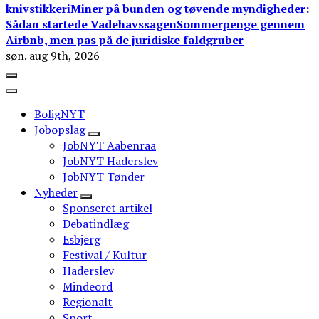
knivstikkeri
Miner på bunden og tøvende myndigheder:
Sådan startede Vadehavssagen
Sommerpenge gennem
Airbnb, men pas på de juridiske faldgruber
søn. aug 9th, 2026
BoligNYT
Jobopslag
JobNYT Aabenraa
JobNYT Haderslev
JobNYT Tønder
Nyheder
Sponseret artikel
Debatindlæg
Esbjerg
Festival / Kultur
Haderslev
Mindeord
Regionalt
Sport