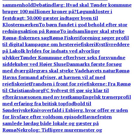
sammenhold
Debatindlæg: Hvad skal Tønder kommune
bruger 100 millioner kroner på?
Løgumkloster i
festdragt: 30.000 gæster indtager byen til
Klostermærken
To børn fundet i god behold efter stor
redningsaktion på Rømø
To indsamlinger skal styrke
Rømø-fiskernes sag
Rømø Fiskeriforening søger profil
til digital kampagne om hesterejefiskeri
Kystlivreddere
på Lakolk hyldes for indsats ved alvorlige
ulykker
Tønder Kommune efterlyser seks forsvundne
siddekuber ved Højer Sluse
Danmarks første forsøg
med dværgålegræs skal styrke Vadehavets natur
Rømø
Havns formand afviser, at havnen vil af med
rejefiskeriet
Frandsen i front for rejefiskerne: Fra Rømø
til Christiansborg
FC Sydvest 05 gør sig klar til
efterårssæsonen med ny testkamp
Engelsk trænerprofil
med erfaring fra britisk topfodbold til
Sønderjyske
Knivoverfald i Esbjerg, hvor offer er uden
for livsfare efter voldsom episode
Havnefesten
samlede lørdag både lokale og gæster på
Rømø
Nekrolog: Tidligere murermester og