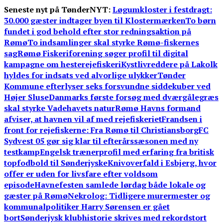
Skip
Seneste nyt på TønderNYT:
Løgumkloster i festdragt:
to
30.000 gæster indtager byen til Klostermærken
To børn
content
fundet i god behold efter stor redningsaktion på
Rømø
To indsamlinger skal styrke Rømø-fiskernes
sag
Rømø Fiskeriforening søger profil til digital
kampagne om hesterejefiskeri
Kystlivreddere på Lakolk
hyldes for indsats ved alvorlige ulykker
Tønder
Kommune efterlyser seks forsvundne siddekuber ved
Højer Sluse
Danmarks første forsøg med dværgålegræs
skal styrke Vadehavets natur
Rømø Havns formand
afviser, at havnen vil af med rejefiskeriet
Frandsen i
front for rejefiskerne: Fra Rømø til Christiansborg
FC
Sydvest 05 gør sig klar til efterårssæsonen med ny
testkamp
Engelsk trænerprofil med erfaring fra britisk
topfodbold til Sønderjyske
Knivoverfald i Esbjerg, hvor
offer er uden for livsfare efter voldsom
episode
Havnefesten samlede lørdag både lokale og
gæster på Rømø
Nekrolog: Tidligere murermester og
kommunalpolitiker Harry Sørensen er gået
bort
Sønderjysk klubhistorie skrives med rekordstort