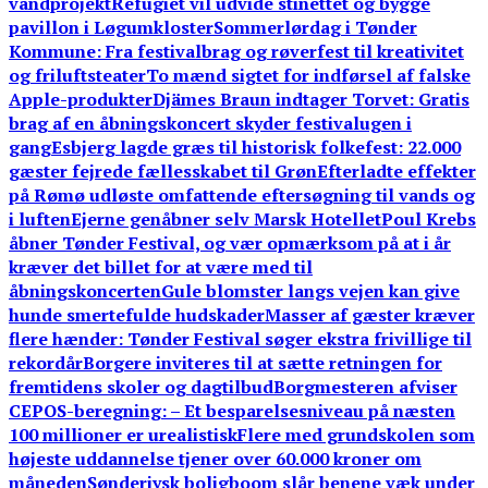
vandprojekt
Refugiet vil udvide stinettet og bygge
pavillon i Løgumkloster
Sommerlørdag i Tønder
Kommune: Fra festivalbrag og røverfest til kreativitet
og friluftsteater
To mænd sigtet for indførsel af falske
Apple-produkter
Djämes Braun indtager Torvet: Gratis
brag af en åbningskoncert skyder festivalugen i
gang
Esbjerg lagde græs til historisk folkefest: 22.000
gæster fejrede fællesskabet til Grøn
Efterladte effekter
på Rømø udløste omfattende eftersøgning til vands og
i luften
Ejerne genåbner selv Marsk Hotellet
Poul Krebs
åbner Tønder Festival, og vær opmærksom på at i år
kræver det billet for at være med til
åbningskoncerten
Gule blomster langs vejen kan give
hunde smertefulde hudskader
Masser af gæster kræver
flere hænder: Tønder Festival søger ekstra frivillige til
rekordår
Borgere inviteres til at sætte retningen for
fremtidens skoler og dagtilbud
Borgmesteren afviser
CEPOS-beregning: – Et besparelsesniveau på næsten
100 millioner er urealistisk
Flere med grundskolen som
højeste uddannelse tjener over 60.000 kroner om
måneden
Sønderjysk boligboom slår benene væk under