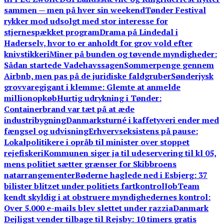
sammen — men på hver sin weekend
Tønder Festival
rykker mod udsolgt med stor interesse for
stjernespækket program
Drama på Lindedal i
Haderselv, hvor to er anholdt for grov vold efter
knivstikkeri
Miner på bunden og tøvende myndigheder:
Sådan startede Vadehavssagen
Sommerpenge gennem
Airbnb, men pas på de juridiske faldgruber
Sønderjysk
grovvaregigant i klemme: Glemte at anmelde
millionopkøb
Hurtig udrykning i Tønder:
Containerbrand var tæt på at æde
industribygning
Danmarksturné i kaffetyveri ender med
fængsel og udvisning
Erhvervseksistens på pause:
Lokalpolitikere i opråb til minister over stoppet
rejefiskeri
Kommunen siger ja til udeservering til kl 05,
mens politiet sætter grænser for Skibbroens
natarrangementer
Bøderne haglede ned i Esbjerg: 37
bilister blitzet under politiets fartkontrol
JobTeam
kendt skyldig i at obstruere myndighedernes kontrol:
Over 5.000 e-mails blev slettet under razzia
Danmark
Dejligst vender tilbage til Rejsby: 10 timers gratis