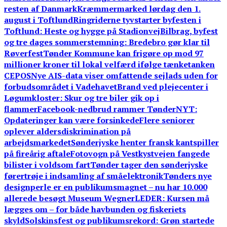
resten af Danmark
Kræmmermarked lørdag den 1.
august i Toftlund
Ringriderne tyvstarter byfesten i
Toftlund: Heste og hygge på Stadionvej
Bilbrag, byfest
og tre dages sommerstemning: Bredebro gør klar til
Røverfest
Tønder Kommune kan frigøre op mod 97
millioner kroner til lokal velfærd ifølge tænketanken
CEPOS
Nye AIS-data viser omfattende sejlads uden for
forbudsområdet i Vadehavet
Brand ved plejecenter i
Løgumkloster: Skur og tre biler gik op i
flammer
Facebook-nedbrud rammer TønderNYT:
Opdateringer kan være forsinkede
Flere seniorer
oplever aldersdiskrimination på
arbejdsmarkedet
Sønderjyske henter fransk kantspiller
på fireårig aftale
Fotovogn på Vestkystvejen fangede
bilister i voldsom fart
Tønder tager den sønderjyske
førertrøje i indsamling af småelektronik
Tønders nye
designperle er en publikumsmagnet – nu har 10.000
allerede besøgt Museum Wegner
LEDER: Kursen må
lægges om – for både havbunden og fiskeriets
skyld
Solskinsfest og publikumsrekord: Grøn startede