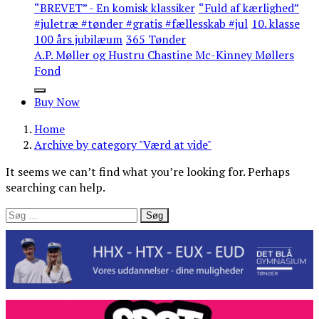
“BREVET” - En komisk klassiker
“Fuld af kærlighed”
#juletræ #tønder #gratis #fællesskab #jul
10. klasse
100 års jubilæum
365 Tønder
A.P. Møller og Hustru Chastine Mc-Kinney Møllers
Fond
Buy Now
Home
Archive by category "Værd at vide"
It seems we can’t find what you’re looking for. Perhaps
searching can help.
Søg
efter: