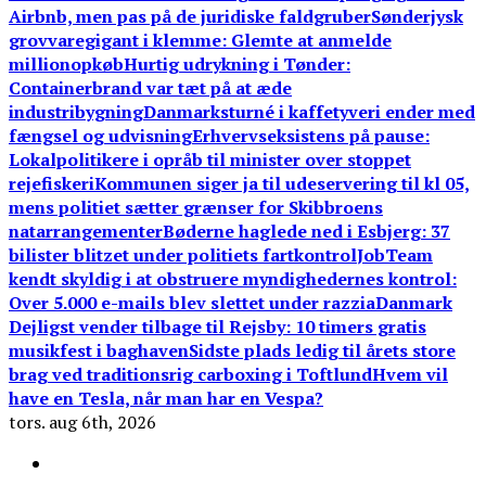
Airbnb, men pas på de juridiske faldgruber
Sønderjysk
grovvaregigant i klemme: Glemte at anmelde
millionopkøb
Hurtig udrykning i Tønder:
Containerbrand var tæt på at æde
industribygning
Danmarksturné i kaffetyveri ender med
fængsel og udvisning
Erhvervseksistens på pause:
Lokalpolitikere i opråb til minister over stoppet
rejefiskeri
Kommunen siger ja til udeservering til kl 05,
mens politiet sætter grænser for Skibbroens
natarrangementer
Bøderne haglede ned i Esbjerg: 37
bilister blitzet under politiets fartkontrol
JobTeam
kendt skyldig i at obstruere myndighedernes kontrol:
Over 5.000 e-mails blev slettet under razzia
Danmark
Dejligst vender tilbage til Rejsby: 10 timers gratis
musikfest i baghaven
Sidste plads ledig til årets store
brag ved traditionsrig carboxing i Toftlund
Hvem vil
have en Tesla, når man har en Vespa?
tors. aug 6th, 2026