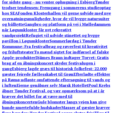
for sidste gang – nu venter ophugning i Esbjerg
Tønder
trodser tendensen: Fremgang i sommerens studieoptag
hos SEA
Fonden Klosterhallen vil gerne udvide med nye
overnatningsmuligheder, hvor de vil bygge natursuiter
og bålhytte
Gangbro og platform på vej i Mølledammen
når Løgumkloster får nyt rekreativt
vandprojekt
Refugiet vil udvide stinettet og bygge
pavillon i Løgumkloster
Sommerlørdag i Tønder
Kommune: Fra festivalbrag og røverfest til kreativitet
og friluftsteater
To mænd sigtet for indførsel af falske
Apple-produkter
Djämes Braun indtager Torvet: Gratis
brag af en åbningskoncert skyder festivalugen i
gang
Esbjerg lagde græs til historisk folkefest: 22.000
gæster fejrede fællesskabet til Grøn
Efterladte effekter
på Rømø udløste omfattende eftersøgning til vands og
i luften
Ejerne genåbner selv Marsk Hotellet
Poul Krebs
åbner Tønder Festival, og vær opmærksom på at i år
kræver det billet for at være med til
åbningskoncerten
Gule blomster langs vejen kan give
hunde smertefulde hudskader
Masser af gæster kræver