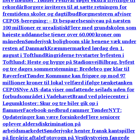
flere hænder: Tønder Festival søger ekstra frivillige til
rekordår
Borgere inviteres til at sætte retningen for
fremtidens skoler og dagtilbud
Borgmesteren afviser
CEPOS-beregning: – Et besparelsesniveau på næsten
100 millioner er urealistisk
Flere med grundskolen som
højeste uddannelse tjener over 60.000 kroner om
måneden
Sønderjysk boligboom slår benene væk under
resten af Danmark
Kræmmermarked lørdag den 1.
august i Toftlund
Ringriderne tyvstarter byfesten i
Toftlund: Heste og hygge på Stadionvej
Bilbrag, byfest
og tre dages sommerstemning: Bredebro gør klar til
Røverfest
Tønder Kommune kan frigøre op mod 97
millioner kroner til lokal velfærd ifølge tænketanken
CEPOS
Nye AIS-data viser omfattende sejlads uden for
forbudsområdet i Vadehavet
Brand ved plejecenter i
Løgumkloster: Skur og tre biler gik op i
flammer
Facebook-nedbrud rammer TønderNYT:
Opdateringer kan være forsinkede
Flere seniorer
oplever aldersdiskrimination på
arbejdsmarkedet
Sønderjyske henter fransk kantspiller
på fireårig aftale
Fotovogn på Vestkystvejen fangede