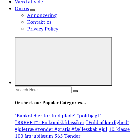
Værd at vide
Om os
Annoncering
Kontakt os
Privacy Policy
Search
for:
Or check our Popular Categories...
"Bankofeber for fuld plade"
"politijagt"
“BREVET” - En komisk klassiker
“Fuld af kærlighed”
#juletræ #tønder #gratis #fællesskab #jul
10. klasse
100 års jubilæum
365 Tønder