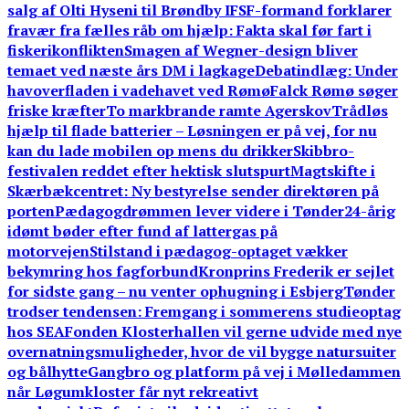
salg af Olti Hyseni til Brøndby IF
SF-formand forklarer
fravær fra fælles råb om hjælp: Fakta skal før fart i
fiskerikonflikten
Smagen af Wegner-design bliver
temaet ved næste års DM i lagkage
Debatindlæg: Under
havoverfladen i vadehavet ved Rømø
Falck Rømø søger
friske kræfter
To markbrande ramte Agerskov
Trådløs
hjælp til flade batterier – Løsningen er på vej, for nu
kan du lade mobilen op mens du drikker
Skibbro-
festivalen reddet efter hektisk slutspurt
Magtskifte i
Skærbækcentret: Ny bestyrelse sender direktøren på
porten
Pædagogdrømmen lever videre i Tønder
24-årig
idømt bøder efter fund af lattergas på
motorvejen
Stilstand i pædagog-optaget vækker
bekymring hos fagforbund
Kronprins Frederik er sejlet
for sidste gang – nu venter ophugning i Esbjerg
Tønder
trodser tendensen: Fremgang i sommerens studieoptag
hos SEA
Fonden Klosterhallen vil gerne udvide med nye
overnatningsmuligheder, hvor de vil bygge natursuiter
og bålhytte
Gangbro og platform på vej i Mølledammen
når Løgumkloster får nyt rekreativt