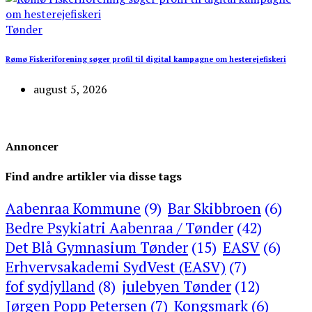
Tønder
Rømø Fiskeriforening søger profil til digital kampagne om hesterejefiskeri
august 5, 2026
Annoncer
Find andre artikler via disse tags
Aabenraa Kommune
(9)
Bar Skibbroen
(6)
Bedre Psykiatri Aabenraa / Tønder
(42)
Det Blå Gymnasium Tønder
(15)
EASV
(6)
Erhvervsakademi SydVest (EASV)
(7)
fof sydjylland
(8)
julebyen Tønder
(12)
Jørgen Popp Petersen
(7)
Kongsmark
(6)