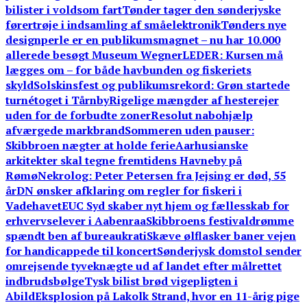
bilister i voldsom fart
Tønder tager den sønderjyske
førertrøje i indsamling af småelektronik
Tønders nye
designperle er en publikumsmagnet – nu har 10.000
allerede besøgt Museum Wegner
LEDER: Kursen må
lægges om – for både havbunden og fiskeriets
skyld
Solskinsfest og publikumsrekord: Grøn startede
turnétoget i Tårnby
Rigelige mængder af hesterejer
uden for de forbudte zoner
Resolut nabohjælp
afværgede markbrand
Sommeren uden pauser:
Skibbroen nægter at holde ferie
Aarhusianske
arkitekter skal tegne fremtidens Havneby på
Rømø
Nekrolog: Peter Petersen fra Jejsing er død, 55
år
DN ønsker afklaring om regler for fiskeri i
Vadehavet
EUC Syd skaber nyt hjem og fællesskab for
erhvervselever i Aabenraa
Skibbroens festivaldrømme
spændt ben af bureaukrati
Skæve ølflasker baner vejen
for handicappede til koncert
Sønderjysk domstol sender
omrejsende tyveknægte ud af landet efter målrettet
indbrudsbølge
Tysk bilist brød vigepligten i
Abild
Eksplosion på Lakolk Strand, hvor en 11-årig pige