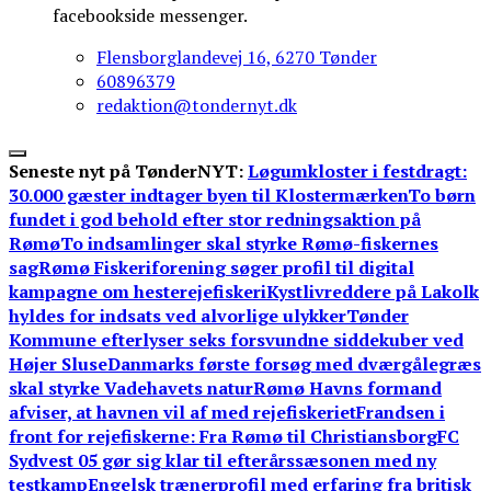
facebookside messenger.
Flensborglandevej 16, 6270 Tønder
60896379
redaktion@tondernyt.dk
Seneste nyt på TønderNYT:
Løgumkloster i festdragt:
30.000 gæster indtager byen til Klostermærken
To børn
fundet i god behold efter stor redningsaktion på
Rømø
To indsamlinger skal styrke Rømø-fiskernes
sag
Rømø Fiskeriforening søger profil til digital
kampagne om hesterejefiskeri
Kystlivreddere på Lakolk
hyldes for indsats ved alvorlige ulykker
Tønder
Kommune efterlyser seks forsvundne siddekuber ved
Højer Sluse
Danmarks første forsøg med dværgålegræs
skal styrke Vadehavets natur
Rømø Havns formand
afviser, at havnen vil af med rejefiskeriet
Frandsen i
front for rejefiskerne: Fra Rømø til Christiansborg
FC
Sydvest 05 gør sig klar til efterårssæsonen med ny
testkamp
Engelsk trænerprofil med erfaring fra britisk