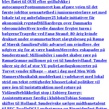
blev fløjet til OUH efter grillulykke i
autocamper
Postnummeret kan afgøre vejen til det
første job
Stor uensartethed i juniormesterlære set med
lokale tal og anbefalinger
23 lokale initiativer får
økonomisk rygstød
Milliardregn over Danmarks
yderområder
Hver tredje dansker frygter turen i
bølgerne
Tragedie ved Fanø Strand: 80-årig kvinde
druknet under svømmetur
Stort slægtsbesøg på Rømø
af Mærsk-familien
Politi-advarsel om svindlere, der
udgiver sig for at være banken
Mercedes-eskapader på
Sønderstrand: Millionbiler i sandet skaber røre på
Rømø
Grønne millioner på vej til Sønderjylland: Tønder
sikrer sig del af stor VE-pulje
Lørdagskoncerter på
Torvet vender tilbage — start i dag med Men With
Manners
Musikalsk mudderkast i vadehavet med lokal
strid om tekst-rettigheder blusser
Lokal politiker vil
gøre åen til turistattraktion med roture på
Vidåen
Øjeblikkeligt stop i Esbjerg Energy:
Assistenttræner færdig i klubben
Tobias Sommer
skifter til Holland: Sønderjyske sælger midtbanetalent
til PEC Zwolle
DGI Landsstævne og Ringriderfest flytter