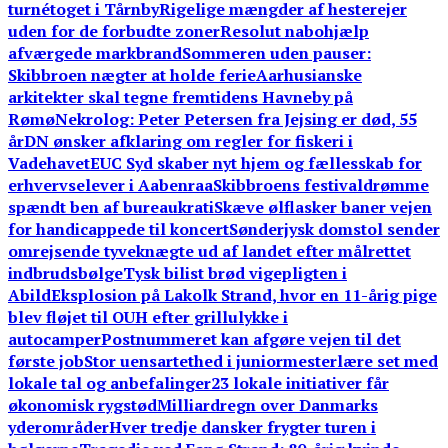
turnétoget i Tårnby
Rigelige mængder af hesterejer
uden for de forbudte zoner
Resolut nabohjælp
afværgede markbrand
Sommeren uden pauser:
Skibbroen nægter at holde ferie
Aarhusianske
arkitekter skal tegne fremtidens Havneby på
Rømø
Nekrolog: Peter Petersen fra Jejsing er død, 55
år
DN ønsker afklaring om regler for fiskeri i
Vadehavet
EUC Syd skaber nyt hjem og fællesskab for
erhvervselever i Aabenraa
Skibbroens festivaldrømme
spændt ben af bureaukrati
Skæve ølflasker baner vejen
for handicappede til koncert
Sønderjysk domstol sender
omrejsende tyveknægte ud af landet efter målrettet
indbrudsbølge
Tysk bilist brød vigepligten i
Abild
Eksplosion på Lakolk Strand, hvor en 11-årig pige
blev fløjet til OUH efter grillulykke i
autocamper
Postnummeret kan afgøre vejen til det
første job
Stor uensartethed i juniormesterlære set med
lokale tal og anbefalinger
23 lokale initiativer får
økonomisk rygstød
Milliardregn over Danmarks
yderområder
Hver tredje dansker frygter turen i