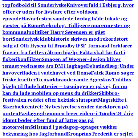
topfodbold til Sønderjyske
Knivoverfald i Esbjerg, hvor
offer er uden for livsfare efter voldsom
episode
Havnefesten samlede lørdag både lokale og
gæster på Rømø
Nekrolog: Tidligere murermester og
kommunalpolitiker Harry Sørensen er gået
bort
Sønderjysk klubhistorie skrives med rekordstort
salg af Olti Hyseni til Brøndby IF
SF-formand forklarer
fravær fra fælles råb om hjælp: Fakta skal før fart i
fiskerikonflikten
Smagen af Wegner-design bliver
temaet ved næste års DM i lagkage
Debatindlæg: Under
havoverfladen i vadehavet ved Rømø
Falck Rømø søger
friske kræfter
To markbrande ramte Agerskov
Trådløs
hjælp til flade batterier – Løsningen er på vej, for nu
kan du lade mobilen op mens du drikker
Skibbro-
festivalen reddet efter hektisk slutspurt
Magtskifte i
Skærbækcentret: Ny bestyrelse sender direktøren på
porten
Pædagogdrømmen lever videre i Tønder
24-årig
idømt bøder efter fund af lattergas på
motorvejen
Stilstand i pædagog-optaget vækker
bekymring hos fagforbund
Kronprins Frederik er sejlet