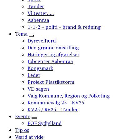
Tønder
Vi tester…..
Aabenraa
1-1-2 – politi – brand & redning
Tema
Dyrevelfærd
Den grønne omstilling
Høringer og afgørelser
Jobcenter Aabenraa
Kongsmark
Leder
Projekt Plastikstorm
VE-sagen
Valg Kommune, Region og Folketing
Kommunevalg 25 – KV25
KV25 / RV25 – Tønder
Events
FOF Sydjylland
Tip os
Værd at vide