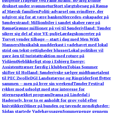
bølgerne
Tragedie ved Fanø Strand: 80-årig kvinde
druknet under svømmetur
Stort slægtsbesøg på Rømø
af Mærsk-familien
Politi-advarsel om svindlere, der
udgiver sig for at være banken
Mercedes-eskapader på
Sønderstrand: Millionbiler i sandet skaber røre på
Rømø
Grønne millioner på vej til Sønderjylland: Tønder
sikrer sig del af stor VE-pulje
Lørdagskoncerter på
Torvet vender tilbage — start i dag med Men With
Manners
Musikalsk mudderkast i vadehavet med lokal
strid om tekst-rettigheder blusser
Lokal politiker vil
gøre åen til turistattraktion med roture på
Vidåen
Øjeblikkeligt stop i Esbjerg Energy:
Assistenttræner færdig i klubben
Tobias Sommer
skifter til Holland: Sønderjyske sælger midtbanetalent
til PEC Zwolle
DGI Landsstævne og Ringriderfest flytter
sammen — men på hver sin weekend
Tønder Festival
rykker mod udsolgt med stor interesse for
stjernespækket program
Drama på Lindedal i
Haderselv, hvor to er anholdt for grov vold efter
knivstikkeri
Miner på bunden og tøvende myndigheder:
Sådan startede Vadehavssagen
Sommerpenge gennem