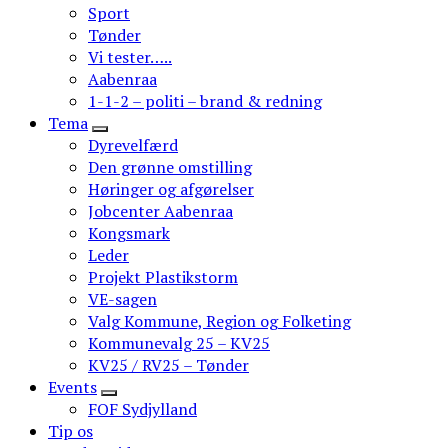
Sport
Tønder
Vi tester…..
Aabenraa
1-1-2 – politi – brand & redning
Tema
Dyrevelfærd
Den grønne omstilling
Høringer og afgørelser
Jobcenter Aabenraa
Kongsmark
Leder
Projekt Plastikstorm
VE-sagen
Valg Kommune, Region og Folketing
Kommunevalg 25 – KV25
KV25 / RV25 – Tønder
Events
FOF Sydjylland
Tip os