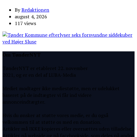
By
Redaktionen
august 4, 2026
117 views
Om TønderNYT
TønderNYT er etableret 22. november
2021, og er en del af LUBA-Media
Mediet modtager ikke mediestøtte, men er udelukket
baseret på de indtægter vi får ind videre
annonceindtægter.
Hvis du ønsker at støtte vores medie, er du også
velkommen til at støtte os med en donation.
Artikler må IKKE kopieres eller oversættes uden tilladelse.
Artikler på webside og på facebookside, som deles på andre