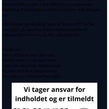
journalistiske medier uden tilladelse, betragtes som
kopiering af journalistisk indhold, som der skal afregnes
for.
Alle billeder og videoklip taget af TønderNYT, er der
copyright på, men kan købes ved henvendelse til
redaktion@tondernyt.dk eller på 60896379
Redaktion:
Søren Malchow, ansv. havende
Franck Madsen, Fotojournalist
Domenika Malchow, Ungdomsrep
Victoria Malchow, ungdomsrep.
Lene Hansen, freelancejournalist