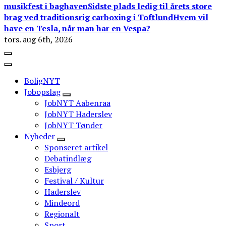
musikfest i baghaven
Sidste plads ledig til årets store
brag ved traditionsrig carboxing i Toftlund
Hvem vil
have en Tesla, når man har en Vespa?
tors. aug 6th, 2026
BoligNYT
Jobopslag
JobNYT Aabenraa
JobNYT Haderslev
JobNYT Tønder
Nyheder
Sponseret artikel
Debatindlæg
Esbjerg
Festival / Kultur
Haderslev
Mindeord
Regionalt
Sport