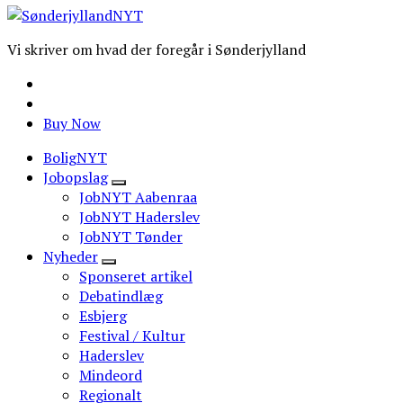
Vi skriver om hvad der foregår i Sønderjylland
Buy Now
BoligNYT
Jobopslag
JobNYT Aabenraa
JobNYT Haderslev
JobNYT Tønder
Nyheder
Sponseret artikel
Debatindlæg
Esbjerg
Festival / Kultur
Haderslev
Mindeord
Regionalt