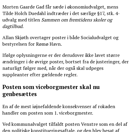
Morten Gaarde Gad får sæde i økonomiudvalget, mens
Tilde Holch Duedahl indtræder i det særlige §17, stk. 4-
udvalg med titlen
Sammen om fremtidens skoler og
dagtilbud
.
Allan Skjøth overtager poster i både Socialudvalget og
bestyrelsen for Rømø Havn.
Ifølge oplysningerne er der derudover ikke lavet større
ændringer i de øvrige poster, bortset fra de justeringer, der
naturligt følger med, når der også skal udpeges
suppleanter efter gældende regler.
Posten som viceborgmester skal nu
genbesættes
En af de mest iøjnefaldende konsekvenser af rokaden
handler om posten som 1. viceborgmester.
Ved kommunalvalget tilfaldt posten Venstre som en del af
den politiske konstitueringsaftale, og den blev besat af