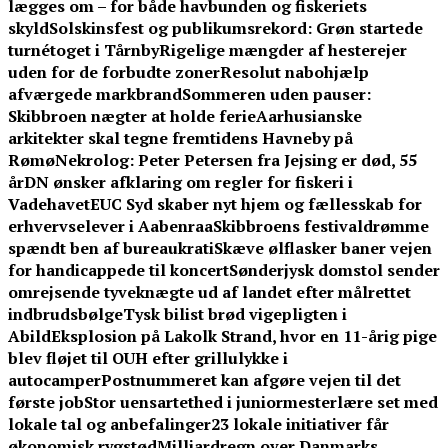
lægges om – for både havbunden og fiskeriets
skyld
Solskinsfest og publikumsrekord: Grøn startede
turnétoget i Tårnby
Rigelige mængder af hesterejer
uden for de forbudte zoner
Resolut nabohjælp
afværgede markbrand
Sommeren uden pauser:
Skibbroen nægter at holde ferie
Aarhusianske
arkitekter skal tegne fremtidens Havneby på
Rømø
Nekrolog: Peter Petersen fra Jejsing er død, 55
år
DN ønsker afklaring om regler for fiskeri i
Vadehavet
EUC Syd skaber nyt hjem og fællesskab for
erhvervselever i Aabenraa
Skibbroens festivaldrømme
spændt ben af bureaukrati
Skæve ølflasker baner vejen
for handicappede til koncert
Sønderjysk domstol sender
omrejsende tyveknægte ud af landet efter målrettet
indbrudsbølge
Tysk bilist brød vigepligten i
Abild
Eksplosion på Lakolk Strand, hvor en 11-årig pige
blev fløjet til OUH efter grillulykke i
autocamper
Postnummeret kan afgøre vejen til det
første job
Stor uensartethed i juniormesterlære set med
lokale tal og anbefalinger
23 lokale initiativer får
økonomisk rygstød
Milliardregn over Danmarks