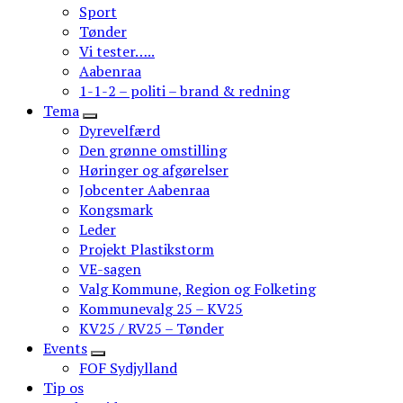
Sport
Tønder
Vi tester…..
Aabenraa
1-1-2 – politi – brand & redning
Tema
Dyrevelfærd
Den grønne omstilling
Høringer og afgørelser
Jobcenter Aabenraa
Kongsmark
Leder
Projekt Plastikstorm
VE-sagen
Valg Kommune, Region og Folketing
Kommunevalg 25 – KV25
KV25 / RV25 – Tønder
Events
FOF Sydjylland
Tip os