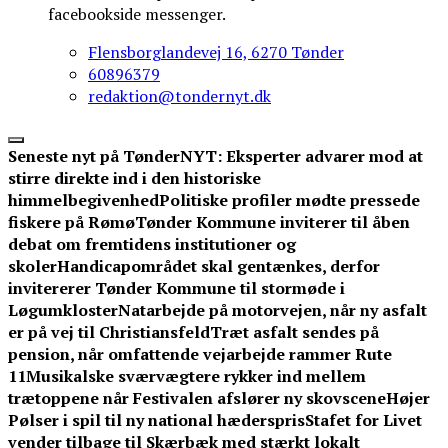
facebookside messenger.
Flensborglandevej 16, 6270 Tønder
60896379
redaktion@tondernyt.dk
Seneste nyt på TønderNYT:
Eksperter advarer mod at
stirre direkte ind i den historiske
himmelbegivenhed
Politiske profiler mødte pressede
fiskere på Rømø
Tønder Kommune inviterer til åben
debat om fremtidens institutioner og
skoler
Handicapområdet skal gentænkes, derfor
invitererer Tønder Kommune til stormøde i
Løgumkloster
Natarbejde på motorvejen, når ny asfalt
er på vej til Christiansfeld
Træt asfalt sendes på
pension, når omfattende vejarbejde rammer Rute
11
Musikalske sværvægtere rykker ind mellem
trætoppene når Festivalen afslører ny skovscene
Højer
Pølser i spil til ny national hæderspris
Stafet for Livet
vender tilbage til Skærbæk med stærkt lokalt