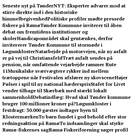
Skip
Seneste nyt på TønderNYT:
Eksperter advarer mod at
to
stirre direkte ind i den historiske
content
himmelbegivenhed
Politiske profiler mødte pressede
fiskere på Rømø
Tønder Kommune inviterer til åben
debat om fremtidens institutioner og
skoler
Handicapområdet skal gentænkes, derfor
invitererer Tønder Kommune til stormøde i
Løgumkloster
Natarbejde på motorvejen, når ny asfalt
er på vej til Christiansfeld
Træt asfalt sendes på
pension, når omfattende vejarbejde rammer Rute
11
Musikalske sværvægtere rykker ind mellem
trætoppene når Festivalen afslører ny skovscene
Højer
Pølser i spil til ny national hæderspris
Stafet for Livet
vender tilbage til Skærbæk med stærkt lokalt
sammenhold
Debatindlæg: Hvad skal Tønder kommune
bruger 100 millioner kroner på?
Løgumkloster i
festdragt: 30.000 gæster indtager byen til
Klostermærken
To børn fundet i god behold efter stor
redningsaktion på Rømø
To indsamlinger skal styrke
Rømø-fiskernes sag
Rømø Fiskeriforening søger profil