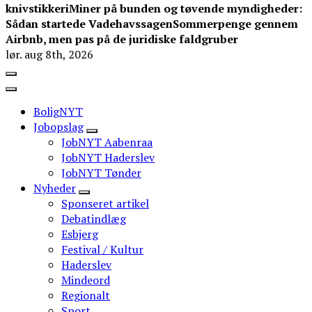
knivstikkeri
Miner på bunden og tøvende myndigheder:
Sådan startede Vadehavssagen
Sommerpenge gennem
Airbnb, men pas på de juridiske faldgruber
lør. aug 8th, 2026
BoligNYT
Jobopslag
JobNYT Aabenraa
JobNYT Haderslev
JobNYT Tønder
Nyheder
Sponseret artikel
Debatindlæg
Esbjerg
Festival / Kultur
Haderslev
Mindeord
Regionalt
Sport