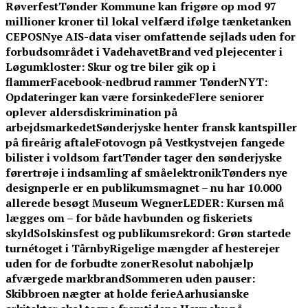
Røverfest
Tønder Kommune kan frigøre op mod 97
millioner kroner til lokal velfærd ifølge tænketanken
CEPOS
Nye AIS-data viser omfattende sejlads uden for
forbudsområdet i Vadehavet
Brand ved plejecenter i
Løgumkloster: Skur og tre biler gik op i
flammer
Facebook-nedbrud rammer TønderNYT:
Opdateringer kan være forsinkede
Flere seniorer
oplever aldersdiskrimination på
arbejdsmarkedet
Sønderjyske henter fransk kantspiller
på fireårig aftale
Fotovogn på Vestkystvejen fangede
bilister i voldsom fart
Tønder tager den sønderjyske
førertrøje i indsamling af småelektronik
Tønders nye
designperle er en publikumsmagnet – nu har 10.000
allerede besøgt Museum Wegner
LEDER: Kursen må
lægges om – for både havbunden og fiskeriets
skyld
Solskinsfest og publikumsrekord: Grøn startede
turnétoget i Tårnby
Rigelige mængder af hesterejer
uden for de forbudte zoner
Resolut nabohjælp
afværgede markbrand
Sommeren uden pauser:
Skibbroen nægter at holde ferie
Aarhusianske