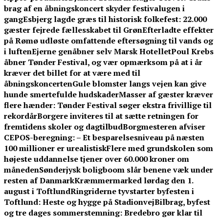
brag af en åbningskoncert skyder festivalugen i
gang
Esbjerg lagde græs til historisk folkefest: 22.000
gæster fejrede fællesskabet til Grøn
Efterladte effekter
på Rømø udløste omfattende eftersøgning til vands og
i luften
Ejerne genåbner selv Marsk Hotellet
Poul Krebs
åbner Tønder Festival, og vær opmærksom på at i år
kræver det billet for at være med til
åbningskoncerten
Gule blomster langs vejen kan give
hunde smertefulde hudskader
Masser af gæster kræver
flere hænder: Tønder Festival søger ekstra frivillige til
rekordår
Borgere inviteres til at sætte retningen for
fremtidens skoler og dagtilbud
Borgmesteren afviser
CEPOS-beregning: – Et besparelsesniveau på næsten
100 millioner er urealistisk
Flere med grundskolen som
højeste uddannelse tjener over 60.000 kroner om
måneden
Sønderjysk boligboom slår benene væk under
resten af Danmark
Kræmmermarked lørdag den 1.
august i Toftlund
Ringriderne tyvstarter byfesten i
Toftlund: Heste og hygge på Stadionvej
Bilbrag, byfest
og tre dages sommerstemning: Bredebro gør klar til