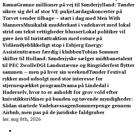
Rømø
Grønne millioner på vej til Sønderjylland: Tønder
sikrer sig del af stor VE-pulje
Lørdagskoncerter på
Torvet vender tilbage — start i dag med Men With
Manners
Musikalsk mudderkast i vadehavet med lokal
strid om tekst-rettigheder blusser
Lokal politiker vil
gøre åen til turistattraktion med roture på
Vidåen
Øjeblikkeligt stop i Esbjerg Energy:
Assistenttræner færdig i klubben
Tobias Sommer
skifter til Holland: Sønderjyske sælger midtbanetalent
til PEC Zwolle
DGI Landsstævne og Ringriderfest flytter
sammen — men på hver sin weekend
Tønder Festival
rykker mod udsolgt med stor interesse for
stjernespækket program
Drama på Lindedal i
Haderselv, hvor to er anholdt for grov vold efter
knivstikkeri
Miner på bunden og tøvende myndigheder:
Sådan startede Vadehavssagen
Sommerpenge gennem
Airbnb, men pas på de juridiske faldgruber
lør. aug 8th, 2026