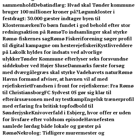
sammenhold
Debatindlæg: Hvad skal Tønder kommune
bruger 100 millioner kroner på?
Løgumkloster i
festdragt: 30.000 gæster indtager byen til
Klostermærken
To børn fundet i god behold efter stor
redningsaktion på Rømø
To indsamlinger skal styrke
Rømø-fiskernes sag
Rømø Fiskeriforening søger profil
til digital kampagne om hesterejefiskeri
Kystlivreddere
på Lakolk hyldes for indsats ved alvorlige
ulykker
Tønder Kommune efterlyser seks forsvundne
siddekuber ved Højer Sluse
Danmarks første forsøg
med dværgålegræs skal styrke Vadehavets natur
Rømø
Havns formand afviser, at havnen vil af med
rejefiskeriet
Frandsen i front for rejefiskerne: Fra Rømø
til Christiansborg
FC Sydvest 05 gør sig klar til
efterårssæsonen med ny testkamp
Engelsk trænerprofil
med erfaring fra britisk topfodbold til
Sønderjyske
Knivoverfald i Esbjerg, hvor offer er uden
for livsfare efter voldsom episode
Havnefesten
samlede lørdag både lokale og gæster på
Rømø
Nekrolog: Tidligere murermester og