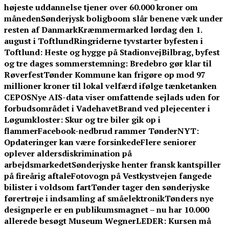
højeste uddannelse tjener over 60.000 kroner om
måneden
Sønderjysk boligboom slår benene væk under
resten af Danmark
Kræmmermarked lørdag den 1.
august i Toftlund
Ringriderne tyvstarter byfesten i
Toftlund: Heste og hygge på Stadionvej
Bilbrag, byfest
og tre dages sommerstemning: Bredebro gør klar til
Røverfest
Tønder Kommune kan frigøre op mod 97
millioner kroner til lokal velfærd ifølge tænketanken
CEPOS
Nye AIS-data viser omfattende sejlads uden for
forbudsområdet i Vadehavet
Brand ved plejecenter i
Løgumkloster: Skur og tre biler gik op i
flammer
Facebook-nedbrud rammer TønderNYT:
Opdateringer kan være forsinkede
Flere seniorer
oplever aldersdiskrimination på
arbejdsmarkedet
Sønderjyske henter fransk kantspiller
på fireårig aftale
Fotovogn på Vestkystvejen fangede
bilister i voldsom fart
Tønder tager den sønderjyske
førertrøje i indsamling af småelektronik
Tønders nye
designperle er en publikumsmagnet – nu har 10.000
allerede besøgt Museum Wegner
LEDER: Kursen må