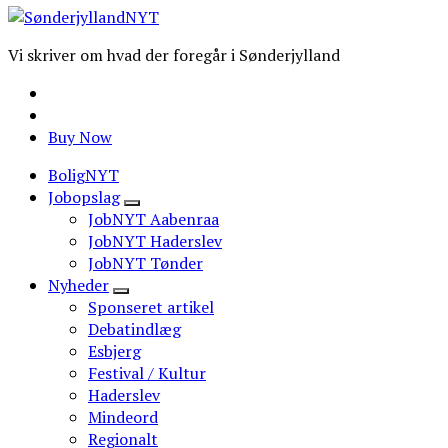
Vi skriver om hvad der foregår i Sønderjylland
Buy Now
BoligNYT
Jobopslag
JobNYT Aabenraa
JobNYT Haderslev
JobNYT Tønder
Nyheder
Sponseret artikel
Debatindlæg
Esbjerg
Festival / Kultur
Haderslev
Mindeord
Regionalt