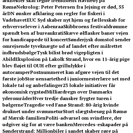
arkitekter skal tegne fremtidens Havneby på
Rømø
Nekrolog: Peter Petersen fra Jejsing er død, 55
år
DN ønsker afklaring om regler for fiskeri i
Vadehavet
EUC Syd skaber nyt hjem og fællesskab for
erhvervselever i Aabenraa
Skibbroens festivaldrømme
spændt ben af bureaukrati
Skæve ølflasker baner vejen
for handicappede til koncert
Sønderjysk domstol sender
omrejsende tyveknægte ud af landet efter målrettet
indbrudsbølge
Tysk bilist brød vigepligten i
Abild
Eksplosion på Lakolk Strand, hvor en 11-årig pige
blev fløjet til OUH efter grillulykke i
autocamper
Postnummeret kan afgøre vejen til det
første job
Stor uensartethed i juniormesterlære set med
lokale tal og anbefalinger
23 lokale initiativer får
økonomisk rygstød
Milliardregn over Danmarks
yderområder
Hver tredje dansker frygter turen i
bølgerne
Tragedie ved Fanø Strand: 80-årig kvinde
druknet under svømmetur
Stort slægtsbesøg på Rømø
af Mærsk-familien
Politi-advarsel om svindlere, der
udgiver sig for at være banken
Mercedes-eskapader på
Sønderstrand: Millionbiler i sandet skaber røre på