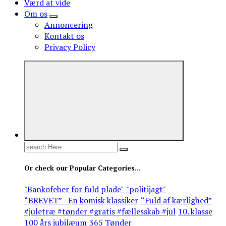
Værd at vide
Om os
Annoncering
Kontakt os
Privacy Policy
Search
for:
Or check our Popular Categories...
"Bankofeber for fuld plade"
"politijagt"
“BREVET” - En komisk klassiker
“Fuld af kærlighed”
#juletræ #tønder #gratis #fællesskab #jul
10. klasse
100 års jubilæum
365 Tønder