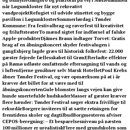
og bålhytte
Gangbro og platform på vej i Mølledammen
når Løgumkloster får nyt rekreativt
vandprojekt
Refugiet vil udvide stinettet og bygge
pavillon i Løgumkloster
Sommerlørdag i Tønder
Kommune: Fra festivalbrag og røverfest til kreativitet
og friluftsteater
To mænd sigtet for indførsel af falske
Apple-produkter
Djämes Braun indtager Torvet: Gratis
brag af en åbningskoncert skyder festivalugen i
gang
Esbjerg lagde græs til historisk folkefest: 22.000
gæster fejrede fællesskabet til Grøn
Efterladte effekter
på Rømø udløste omfattende eftersøgning til vands og
i luften
Ejerne genåbner selv Marsk Hotellet
Poul Krebs
åbner Tønder Festival, og vær opmærksom på at i år
kræver det billet for at være med til
åbningskoncerten
Gule blomster langs vejen kan give
hunde smertefulde hudskader
Masser af gæster kræver
flere hænder: Tønder Festival søger ekstra frivillige til
rekordår
Borgere inviteres til at sætte retningen for
fremtidens skoler og dagtilbud
Borgmesteren afviser
CEPOS-beregning: – Et besparelsesniveau på næsten
100 millioner er urealistisk
Flere med grundskolen som