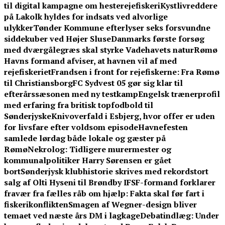
til digital kampagne om hesterejefiskeri
Kystlivreddere
på Lakolk hyldes for indsats ved alvorlige
ulykker
Tønder Kommune efterlyser seks forsvundne
siddekuber ved Højer Sluse
Danmarks første forsøg
med dværgålegræs skal styrke Vadehavets natur
Rømø
Havns formand afviser, at havnen vil af med
rejefiskeriet
Frandsen i front for rejefiskerne: Fra Rømø
til Christiansborg
FC Sydvest 05 gør sig klar til
efterårssæsonen med ny testkamp
Engelsk trænerprofil
med erfaring fra britisk topfodbold til
Sønderjyske
Knivoverfald i Esbjerg, hvor offer er uden
for livsfare efter voldsom episode
Havnefesten
samlede lørdag både lokale og gæster på
Rømø
Nekrolog: Tidligere murermester og
kommunalpolitiker Harry Sørensen er gået
bort
Sønderjysk klubhistorie skrives med rekordstort
salg af Olti Hyseni til Brøndby IF
SF-formand forklarer
fravær fra fælles råb om hjælp: Fakta skal før fart i
fiskerikonflikten
Smagen af Wegner-design bliver
temaet ved næste års DM i lagkage
Debatindlæg: Under