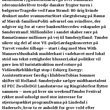
yderområder
Hver tredje dansker frygter turen i
bølgerne
Tragedie ved Fanø Strand: 80-årig kvinde
druknet under svømmetur
Stort slægtsbesøg på Rømø
af Mærsk-familien
Politi-advarsel om svindlere, der
udgiver sig for at være banken
Mercedes-eskapader på
Sønderstrand: Millionbiler i sandet skaber røre på
Rømø
Grønne millioner på vej til Sønderjylland: Tønder
sikrer sig del af stor VE-pulje
Lørdagskoncerter på
Torvet vender tilbage — start i dag med Men With
Manners
Musikalsk mudderkast i vadehavet med lokal
strid om tekst-rettigheder blusser
Lokal politiker vil
gøre åen til turistattraktion med roture på
Vidåen
Øjeblikkeligt stop i Esbjerg Energy:
Assistenttræner færdig i klubben
Tobias Sommer
skifter til Holland: Sønderjyske sælger midtbanetalent
til PEC Zwolle
DGI Landsstævne og Ringriderfest flytter
sammen — men på hver sin weekend
Tønder Festival
rykker mod udsolgt med stor interesse for
stjernespækket program
Drama på Lindedal i
Haderselv, hvor to er anholdt for grov vold efter