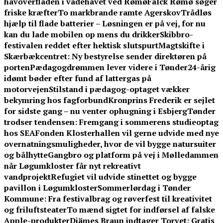
havoverfladen i vadehavet ved Rømø
Falck Rømø søger
friske kræfter
To markbrande ramte Agerskov
Trådløs
hjælp til flade batterier – Løsningen er på vej, for nu
kan du lade mobilen op mens du drikker
Skibbro-
festivalen reddet efter hektisk slutspurt
Magtskifte i
Skærbækcentret: Ny bestyrelse sender direktøren på
porten
Pædagogdrømmen lever videre i Tønder
24-årig
idømt bøder efter fund af lattergas på
motorvejen
Stilstand i pædagog-optaget vækker
bekymring hos fagforbund
Kronprins Frederik er sejlet
for sidste gang – nu venter ophugning i Esbjerg
Tønder
trodser tendensen: Fremgang i sommerens studieoptag
hos SEA
Fonden Klosterhallen vil gerne udvide med nye
overnatningsmuligheder, hvor de vil bygge natursuiter
og bålhytte
Gangbro og platform på vej i Mølledammen
når Løgumkloster får nyt rekreativt
vandprojekt
Refugiet vil udvide stinettet og bygge
pavillon i Løgumkloster
Sommerlørdag i Tønder
Kommune: Fra festivalbrag og røverfest til kreativitet
og friluftsteater
To mænd sigtet for indførsel af falske
Apple-produkter
Djämes Braun indtager Torvet: Gratis