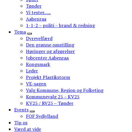
Tønder
Vi tester…..
Aabenraa
1-1-2 – politi – brand & redning
Tema
Dyrevelfærd
Den grønne omstilling
Høringer og afgørelser
Jobcenter Aabenraa
Kongsmark
Leder
Projekt Plastikstorm
VE-sagen
Valg Kommune, Region og Folketing
Kommunevalg 25 – KV25
KV25 / RV25 – Tønder
Events
FOF Sydjylland
Tip os
Værd at vide