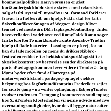
kommunalpolitiker Harry Sørensen er gået
bort
Sønderjysk klubhistorie skrives med rekordstort
salg af Olti Hyseni til Brøndby IF
SF-formand forklarer
fravær fra fælles råb om hjælp: Fakta skal før fart i
fiskerikonflikten
Smagen af Wegner-design bliver
temaet ved næste års DM i lagkage
Debatindlæg: Under
havoverfladen i vadehavet ved Rømø
Falck Rømø søger
friske kræfter
To markbrande ramte Agerskov
Trådløs
hjælp til flade batterier – Løsningen er på vej, for nu
kan du lade mobilen op mens du drikker
Skibbro-
festivalen reddet efter hektisk slutspurt
Magtskifte i
Skærbækcentret: Ny bestyrelse sender direktøren på
porten
Pædagogdrømmen lever videre i Tønder
24-årig
idømt bøder efter fund af lattergas på
motorvejen
Stilstand i pædagog-optaget vækker
bekymring hos fagforbund
Kronprins Frederik er sejlet
for sidste gang – nu venter ophugning i Esbjerg
Tønder
trodser tendensen: Fremgang i sommerens studieoptag
hos SEA
Fonden Klosterhallen vil gerne udvide med nye
overnatningsmuligheder, hvor de vil bygge natursuiter