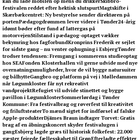
kan du lade mobilen op mens du drikker
Skibbro-
festivalen reddet efter hektisk slutspurt
Magtskifte i
Skærbækcentret: Ny bestyrelse sender direktøren på
porten
Pædagogdrømmen lever videre i Tønder
24-årig
idømt bøder efter fund af lattergas på
motorvejen
Stilstand i pædagog-optaget vækker
bekymring hos fagforbund
Kronprins Frederik er sejlet
for sidste gang – nu venter ophugning i Esbjerg
Tønder
trodser tendensen: Fremgang i sommerens studieoptag
hos SEA
Fonden Klosterhallen vil gerne udvide med nye
overnatningsmuligheder, hvor de vil bygge natursuiter
og bålhytte
Gangbro og platform på vej i Mølledammen
når Løgumkloster får nyt rekreativt
vandprojekt
Refugiet vil udvide stinettet og bygge
pavillon i Løgumkloster
Sommerlørdag i Tønder
Kommune: Fra festivalbrag og røverfest til kreativitet
og friluftsteater
To mænd sigtet for indførsel af falske
Apple-produkter
Djämes Braun indtager Torvet: Gratis
brag af en åbningskoncert skyder festivalugen i
gang
Esbjerg lagde græs til historisk folkefest: 22.000
gæster fejrede fællesskabet til Grøn
Efterladte effekter