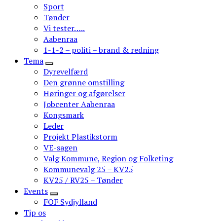
Sport
Tønder
Vi tester…..
Aabenraa
1-1-2 – politi – brand & redning
Tema
Dyrevelfærd
Den grønne omstilling
Høringer og afgørelser
Jobcenter Aabenraa
Kongsmark
Leder
Projekt Plastikstorm
VE-sagen
Valg Kommune, Region og Folketing
Kommunevalg 25 – KV25
KV25 / RV25 – Tønder
Events
FOF Sydjylland
Tip os