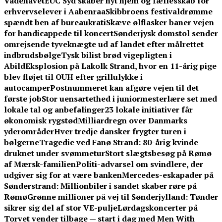
Vadehavet
EUC Syd skaber nyt hjem og fællesskab for
erhvervselever i Aabenraa
Skibbroens festivaldrømme
spændt ben af bureaukrati
Skæve ølflasker baner vejen
for handicappede til koncert
Sønderjysk domstol sender
omrejsende tyveknægte ud af landet efter målrettet
indbrudsbølge
Tysk bilist brød vigepligten i
Abild
Eksplosion på Lakolk Strand, hvor en 11-årig pige
blev fløjet til OUH efter grillulykke i
autocamper
Postnummeret kan afgøre vejen til det
første job
Stor uensartethed i juniormesterlære set med
lokale tal og anbefalinger
23 lokale initiativer får
økonomisk rygstød
Milliardregn over Danmarks
yderområder
Hver tredje dansker frygter turen i
bølgerne
Tragedie ved Fanø Strand: 80-årig kvinde
druknet under svømmetur
Stort slægtsbesøg på Rømø
af Mærsk-familien
Politi-advarsel om svindlere, der
udgiver sig for at være banken
Mercedes-eskapader på
Sønderstrand: Millionbiler i sandet skaber røre på
Rømø
Grønne millioner på vej til Sønderjylland: Tønder
sikrer sig del af stor VE-pulje
Lørdagskoncerter på
Torvet vender tilbage — start i dag med Men With