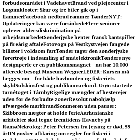
forbudsområdet i Vadehavet
Brand ved plejecenter i
Løgumkloster: Skur og tre biler gik op i
flammer
Facebook-nedbrud rammer TønderNYT:
Opdateringer kan være forsinkede
Flere seniorer
oplever aldersdiskrimination på
arbejdsmarkedet
Sønderjyske henter fransk kantspiller
på fireårig aftale
Fotovogn på Vestkystvejen fangede
bilister i voldsom fart
Tønder tager den sønderjyske
førertrøje i indsamling af småelektronik
Tønders nye
designperle er en publikumsmagnet – nu har 10.000
allerede besøgt Museum Wegner
LEDER: Kursen må
lægges om – for både havbunden og fiskeriets
skyld
Solskinsfest og publikumsrekord: Grøn startede
turnétoget i Tårnby
Rigelige mængder af hesterejer
uden for de forbudte zoner
Resolut nabohjælp
afværgede markbrand
Sommeren uden pauser:
Skibbroen nægter at holde ferie
Aarhusianske
arkitekter skal tegne fremtidens Havneby på
Rømø
Nekrolog: Peter Petersen fra Jejsing er død, 55
år
DN ønsker afklaring om regler for fiskeri i