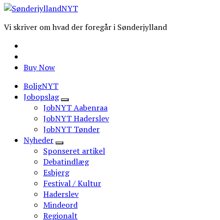
Vi skriver om hvad der foregår i Sønderjylland
Buy Now
BoligNYT
Jobopslag
JobNYT Aabenraa
JobNYT Haderslev
JobNYT Tønder
Nyheder
Sponseret artikel
Debatindlæg
Esbjerg
Festival / Kultur
Haderslev
Mindeord
Regionalt