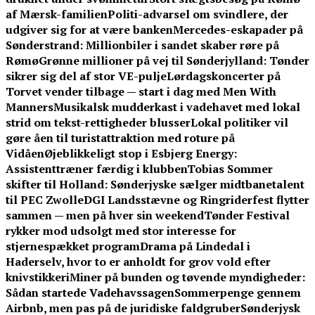
af Mærsk-familien
Politi-advarsel om svindlere, der
udgiver sig for at være banken
Mercedes-eskapader på
Sønderstrand: Millionbiler i sandet skaber røre på
Rømø
Grønne millioner på vej til Sønderjylland: Tønder
sikrer sig del af stor VE-pulje
Lørdagskoncerter på
Torvet vender tilbage — start i dag med Men With
Manners
Musikalsk mudderkast i vadehavet med lokal
strid om tekst-rettigheder blusser
Lokal politiker vil
gøre åen til turistattraktion med roture på
Vidåen
Øjeblikkeligt stop i Esbjerg Energy:
Assistenttræner færdig i klubben
Tobias Sommer
skifter til Holland: Sønderjyske sælger midtbanetalent
til PEC Zwolle
DGI Landsstævne og Ringriderfest flytter
sammen — men på hver sin weekend
Tønder Festival
rykker mod udsolgt med stor interesse for
stjernespækket program
Drama på Lindedal i
Haderselv, hvor to er anholdt for grov vold efter
knivstikkeri
Miner på bunden og tøvende myndigheder:
Sådan startede Vadehavssagen
Sommerpenge gennem
Airbnb, men pas på de juridiske faldgruber
Sønderjysk