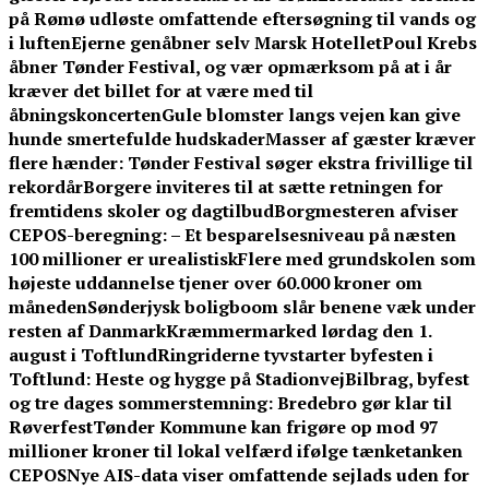
på Rømø udløste omfattende eftersøgning til vands og
i luften
Ejerne genåbner selv Marsk Hotellet
Poul Krebs
åbner Tønder Festival, og vær opmærksom på at i år
kræver det billet for at være med til
åbningskoncerten
Gule blomster langs vejen kan give
hunde smertefulde hudskader
Masser af gæster kræver
flere hænder: Tønder Festival søger ekstra frivillige til
rekordår
Borgere inviteres til at sætte retningen for
fremtidens skoler og dagtilbud
Borgmesteren afviser
CEPOS-beregning: – Et besparelsesniveau på næsten
100 millioner er urealistisk
Flere med grundskolen som
højeste uddannelse tjener over 60.000 kroner om
måneden
Sønderjysk boligboom slår benene væk under
resten af Danmark
Kræmmermarked lørdag den 1.
august i Toftlund
Ringriderne tyvstarter byfesten i
Toftlund: Heste og hygge på Stadionvej
Bilbrag, byfest
og tre dages sommerstemning: Bredebro gør klar til
Røverfest
Tønder Kommune kan frigøre op mod 97
millioner kroner til lokal velfærd ifølge tænketanken
CEPOS
Nye AIS-data viser omfattende sejlads uden for