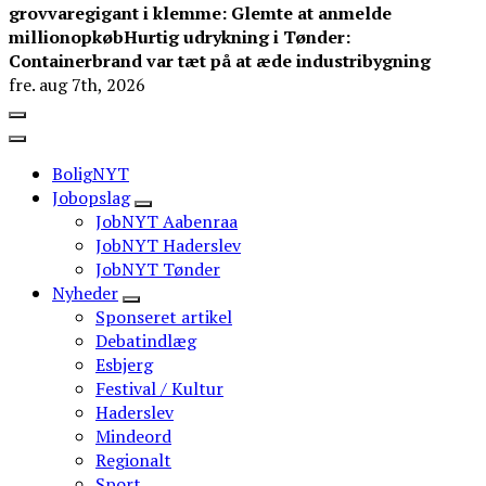
grovvaregigant i klemme: Glemte at anmelde
millionopkøb
Hurtig udrykning i Tønder:
Containerbrand var tæt på at æde industribygning
fre. aug 7th, 2026
BoligNYT
Jobopslag
JobNYT Aabenraa
JobNYT Haderslev
JobNYT Tønder
Nyheder
Sponseret artikel
Debatindlæg
Esbjerg
Festival / Kultur
Haderslev
Mindeord
Regionalt
Sport