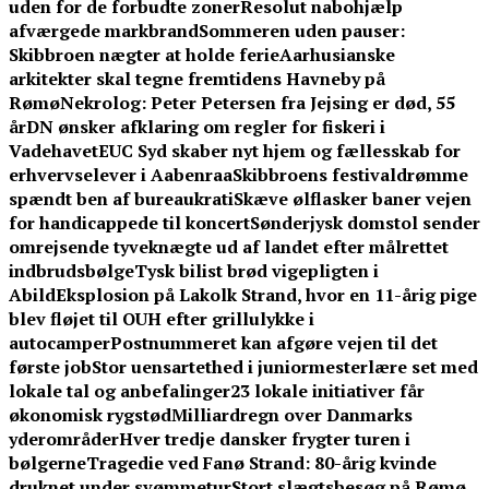
uden for de forbudte zoner
Resolut nabohjælp
afværgede markbrand
Sommeren uden pauser:
Skibbroen nægter at holde ferie
Aarhusianske
arkitekter skal tegne fremtidens Havneby på
Rømø
Nekrolog: Peter Petersen fra Jejsing er død, 55
år
DN ønsker afklaring om regler for fiskeri i
Vadehavet
EUC Syd skaber nyt hjem og fællesskab for
erhvervselever i Aabenraa
Skibbroens festivaldrømme
spændt ben af bureaukrati
Skæve ølflasker baner vejen
for handicappede til koncert
Sønderjysk domstol sender
omrejsende tyveknægte ud af landet efter målrettet
indbrudsbølge
Tysk bilist brød vigepligten i
Abild
Eksplosion på Lakolk Strand, hvor en 11-årig pige
blev fløjet til OUH efter grillulykke i
autocamper
Postnummeret kan afgøre vejen til det
første job
Stor uensartethed i juniormesterlære set med
lokale tal og anbefalinger
23 lokale initiativer får
økonomisk rygstød
Milliardregn over Danmarks
yderområder
Hver tredje dansker frygter turen i
bølgerne
Tragedie ved Fanø Strand: 80-årig kvinde
druknet under svømmetur
Stort slægtsbesøg på Rømø