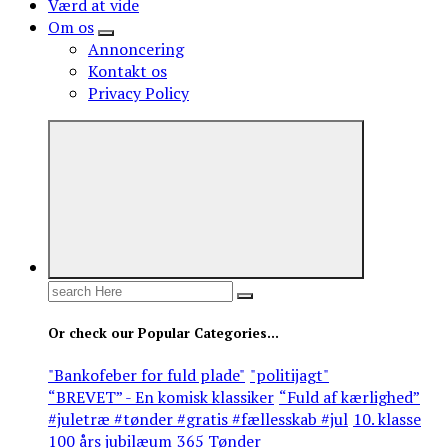
Værd at vide
Om os
Annoncering
Kontakt os
Privacy Policy
Search
for:
Or check our Popular Categories...
"Bankofeber for fuld plade"
"politijagt"
“BREVET” - En komisk klassiker
“Fuld af kærlighed”
#juletræ #tønder #gratis #fællesskab #jul
10. klasse
100 års jubilæum
365 Tønder