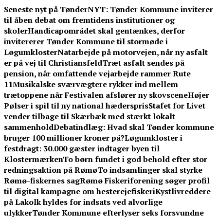
Skip
Seneste nyt på TønderNYT:
Tønder Kommune inviterer
to
til åben debat om fremtidens institutioner og
content
skoler
Handicapområdet skal gentænkes, derfor
invitererer Tønder Kommune til stormøde i
Løgumkloster
Natarbejde på motorvejen, når ny asfalt
er på vej til Christiansfeld
Træt asfalt sendes på
pension, når omfattende vejarbejde rammer Rute
11
Musikalske sværvægtere rykker ind mellem
trætoppene når Festivalen afslører ny skovscene
Højer
Pølser i spil til ny national hæderspris
Stafet for Livet
vender tilbage til Skærbæk med stærkt lokalt
sammenhold
Debatindlæg: Hvad skal Tønder kommune
bruger 100 millioner kroner på?
Løgumkloster i
festdragt: 30.000 gæster indtager byen til
Klostermærken
To børn fundet i god behold efter stor
redningsaktion på Rømø
To indsamlinger skal styrke
Rømø-fiskernes sag
Rømø Fiskeriforening søger profil
til digital kampagne om hesterejefiskeri
Kystlivreddere
på Lakolk hyldes for indsats ved alvorlige
ulykker
Tønder Kommune efterlyser seks forsvundne