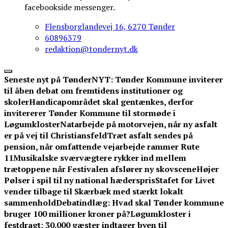
facebookside messenger.
Flensborglandevej 16, 6270 Tønder
60896379
redaktion@tondernyt.dk
Seneste nyt på TønderNYT:
Tønder Kommune inviterer
til åben debat om fremtidens institutioner og
skoler
Handicapområdet skal gentænkes, derfor
invitererer Tønder Kommune til stormøde i
Løgumkloster
Natarbejde på motorvejen, når ny asfalt
er på vej til Christiansfeld
Træt asfalt sendes på
pension, når omfattende vejarbejde rammer Rute
11
Musikalske sværvægtere rykker ind mellem
trætoppene når Festivalen afslører ny skovscene
Højer
Pølser i spil til ny national hæderspris
Stafet for Livet
vender tilbage til Skærbæk med stærkt lokalt
sammenhold
Debatindlæg: Hvad skal Tønder kommune
bruger 100 millioner kroner på?
Løgumkloster i
festdragt: 30.000 gæster indtager byen til