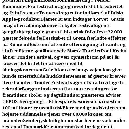
pavillon i Løgumkloster
Sommerlørdag i Tønder
Kommune: Fra festivalbrag og røverfest til kreativitet
og friluftsteater
To mænd sigtet for indførsel af falske
Apple-produkter
Djämes Braun indtager Torvet: Gratis
brag af en åbningskoncert skyder festivalugen i
gang
Esbjerg lagde græs til historisk folkefest: 22.000
gæster fejrede fællesskabet til Grøn
Efterladte effekter
på Rømø udløste omfattende eftersøgning til vands og
i luften
Ejerne genåbner selv Marsk Hotellet
Poul Krebs
åbner Tønder Festival, og vær opmærksom på at i år
kræver det billet for at være med til
åbningskoncerten
Gule blomster langs vejen kan give
hunde smertefulde hudskader
Masser af gæster kræver
flere hænder: Tønder Festival søger ekstra frivillige til
rekordår
Borgere inviteres til at sætte retningen for
fremtidens skoler og dagtilbud
Borgmesteren afviser
CEPOS-beregning: – Et besparelsesniveau på næsten
100 millioner er urealistisk
Flere med grundskolen som
højeste uddannelse tjener over 60.000 kroner om
måneden
Sønderjysk boligboom slår benene væk under
resten af Danmark
Kræmmermarked lørdag den 1.