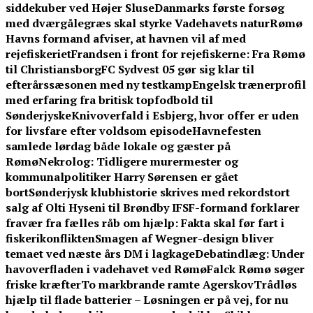
siddekuber ved Højer Sluse
Danmarks første forsøg
med dværgålegræs skal styrke Vadehavets natur
Rømø
Havns formand afviser, at havnen vil af med
rejefiskeriet
Frandsen i front for rejefiskerne: Fra Rømø
til Christiansborg
FC Sydvest 05 gør sig klar til
efterårssæsonen med ny testkamp
Engelsk trænerprofil
med erfaring fra britisk topfodbold til
Sønderjyske
Knivoverfald i Esbjerg, hvor offer er uden
for livsfare efter voldsom episode
Havnefesten
samlede lørdag både lokale og gæster på
Rømø
Nekrolog: Tidligere murermester og
kommunalpolitiker Harry Sørensen er gået
bort
Sønderjysk klubhistorie skrives med rekordstort
salg af Olti Hyseni til Brøndby IF
SF-formand forklarer
fravær fra fælles råb om hjælp: Fakta skal før fart i
fiskerikonflikten
Smagen af Wegner-design bliver
temaet ved næste års DM i lagkage
Debatindlæg: Under
havoverfladen i vadehavet ved Rømø
Falck Rømø søger
friske kræfter
To markbrande ramte Agerskov
Trådløs
hjælp til flade batterier – Løsningen er på vej, for nu