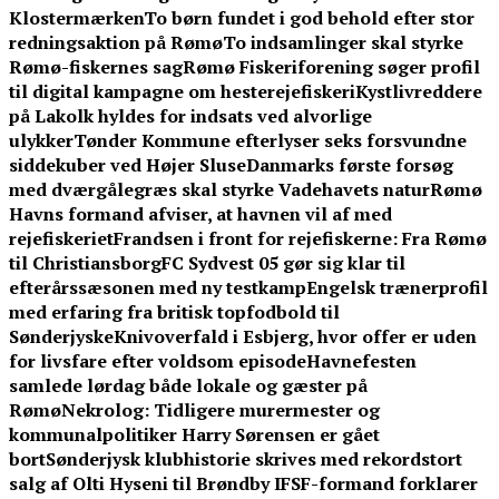
Klostermærken
To børn fundet i god behold efter stor
redningsaktion på Rømø
To indsamlinger skal styrke
Rømø-fiskernes sag
Rømø Fiskeriforening søger profil
til digital kampagne om hesterejefiskeri
Kystlivreddere
på Lakolk hyldes for indsats ved alvorlige
ulykker
Tønder Kommune efterlyser seks forsvundne
siddekuber ved Højer Sluse
Danmarks første forsøg
med dværgålegræs skal styrke Vadehavets natur
Rømø
Havns formand afviser, at havnen vil af med
rejefiskeriet
Frandsen i front for rejefiskerne: Fra Rømø
til Christiansborg
FC Sydvest 05 gør sig klar til
efterårssæsonen med ny testkamp
Engelsk trænerprofil
med erfaring fra britisk topfodbold til
Sønderjyske
Knivoverfald i Esbjerg, hvor offer er uden
for livsfare efter voldsom episode
Havnefesten
samlede lørdag både lokale og gæster på
Rømø
Nekrolog: Tidligere murermester og
kommunalpolitiker Harry Sørensen er gået
bort
Sønderjysk klubhistorie skrives med rekordstort
salg af Olti Hyseni til Brøndby IF
SF-formand forklarer