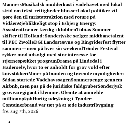
Manners
Musikalsk mudderkast i vadehavet med lokal
strid om tekst-rettigheder blusser
Lokal politiker vil
gøre åen til turistattraktion med roture på
Vidåen
Øjeblikkeligt stop i Esbjerg Energy:
Assistenttræner færdig i klubben
Tobias Sommer
skifter til Holland: Sønderjyske sælger midtbanetalent
til PEC Zwolle
DGI Landsstævne og Ringriderfest flytter
sammen — men på hver sin weekend
Tønder Festival
rykker mod udsolgt med stor interesse for
stjernespækket program
Drama på Lindedal i
Haderselv, hvor to er anholdt for grov vold efter
knivstikkeri
Miner på bunden og tøvende myndigheder:
Sådan startede Vadehavssagen
Sommerpenge gennem
Airbnb, men pas på de juridiske faldgruber
Sønderjysk
grovvaregigant i klemme: Glemte at anmelde
millionopkøb
Hurtig udrykning i Tønder:
Containerbrand var tæt på at æde industribygning
fre. aug 7th, 2026