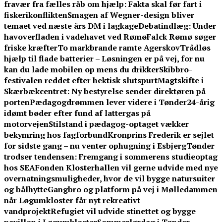
fravær fra fælles råb om hjælp: Fakta skal før fart i
fiskerikonflikten
Smagen af Wegner-design bliver
temaet ved næste års DM i lagkage
Debatindlæg: Under
havoverfladen i vadehavet ved Rømø
Falck Rømø søger
friske kræfter
To markbrande ramte Agerskov
Trådløs
hjælp til flade batterier – Løsningen er på vej, for nu
kan du lade mobilen op mens du drikker
Skibbro-
festivalen reddet efter hektisk slutspurt
Magtskifte i
Skærbækcentret: Ny bestyrelse sender direktøren på
porten
Pædagogdrømmen lever videre i Tønder
24-årig
idømt bøder efter fund af lattergas på
motorvejen
Stilstand i pædagog-optaget vækker
bekymring hos fagforbund
Kronprins Frederik er sejlet
for sidste gang – nu venter ophugning i Esbjerg
Tønder
trodser tendensen: Fremgang i sommerens studieoptag
hos SEA
Fonden Klosterhallen vil gerne udvide med nye
overnatningsmuligheder, hvor de vil bygge natursuiter
og bålhytte
Gangbro og platform på vej i Mølledammen
når Løgumkloster får nyt rekreativt
vandprojekt
Refugiet vil udvide stinettet og bygge