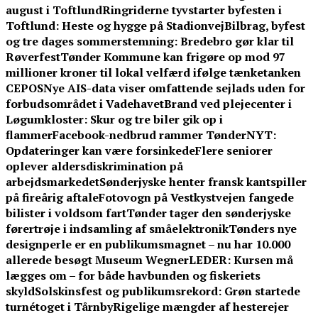
august i Toftlund
Ringriderne tyvstarter byfesten i
Toftlund: Heste og hygge på Stadionvej
Bilbrag, byfest
og tre dages sommerstemning: Bredebro gør klar til
Røverfest
Tønder Kommune kan frigøre op mod 97
millioner kroner til lokal velfærd ifølge tænketanken
CEPOS
Nye AIS-data viser omfattende sejlads uden for
forbudsområdet i Vadehavet
Brand ved plejecenter i
Løgumkloster: Skur og tre biler gik op i
flammer
Facebook-nedbrud rammer TønderNYT:
Opdateringer kan være forsinkede
Flere seniorer
oplever aldersdiskrimination på
arbejdsmarkedet
Sønderjyske henter fransk kantspiller
på fireårig aftale
Fotovogn på Vestkystvejen fangede
bilister i voldsom fart
Tønder tager den sønderjyske
førertrøje i indsamling af småelektronik
Tønders nye
designperle er en publikumsmagnet – nu har 10.000
allerede besøgt Museum Wegner
LEDER: Kursen må
lægges om – for både havbunden og fiskeriets
skyld
Solskinsfest og publikumsrekord: Grøn startede
turnétoget i Tårnby
Rigelige mængder af hesterejer