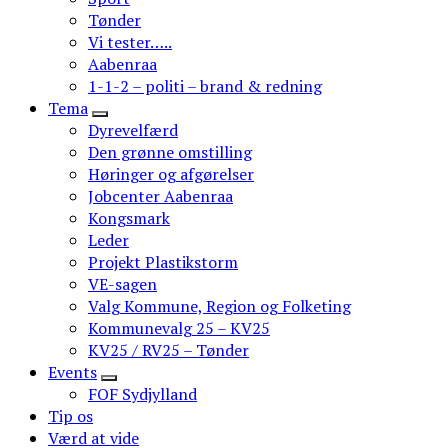
Tønder
Vi tester…..
Aabenraa
1-1-2 – politi – brand & redning
Tema
Dyrevelfærd
Den grønne omstilling
Høringer og afgørelser
Jobcenter Aabenraa
Kongsmark
Leder
Projekt Plastikstorm
VE-sagen
Valg Kommune, Region og Folketing
Kommunevalg 25 – KV25
KV25 / RV25 – Tønder
Events
FOF Sydjylland
Tip os
Værd at vide