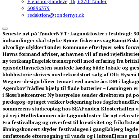
Flensborglandevej 16, 6270 Tønder
60896379
redaktion@tondernyt.dk
Seneste nyt på TønderNYT:
Løgumkloster i festdragt: 3
indsamlinger skal styrke Rømø-fiskernes sag
Rømø Fisker
alvorlige ulykker
Tønder Kommune efterlyser seks forsv
Havns formand afviser, at havnen vil af med rejefiskerie
ny testkamp
Engelsk trænerprofil med erfaring fra britis
episode
Havnefesten samlede lørdag både lokale og gæ
klubhistorie skrives med rekordstort salg af Olti Hyseni 
Wegner-design bliver temaet ved næste års DM i lagkag
Agerskov
Trådløs hjælp til flade batterier – Løsningen e
i Skærbækcentret: Ny bestyrelse sender direktøren på po
pædagog-optaget vækker bekymring hos fagforbund
Kro
sommerens studieoptag hos SEA
Fonden Klosterhallen vi
på vej i Mølledammen når Løgumkloster får nyt rekreati
Fra festivalbrag og røverfest til kreativitet og friluftstea
åbningskoncert skyder festivalugen i gang
Esbjerg lagde 
omfattende eftersøgning til vands og i luften
Ejerne gen