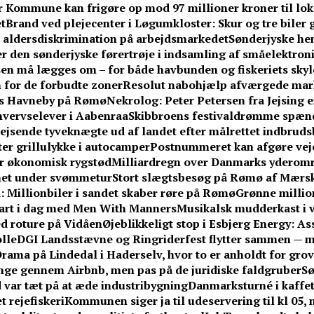
 Kommune kan frigøre op mod 97 millioner kroner til lo
t
Brand ved plejecenter i Løgumkloster: Skur og tre biler 
r aldersdiskrimination på arbejdsmarkedet
Sønderjyske hent
r den sønderjyske førertrøje i indsamling af småelektron
en må lægges om – for både havbunden og fiskeriets skyl
 for de forbudte zoner
Resolut nabohjælp afværgede ma
ens Havneby på Rømø
Nekrolog: Peter Petersen fra Jejsing e
hvervselever i Aabenraa
Skibbroens festivaldrømme spænd
jsende tyveknægte ud af landet efter målrettet indbrud
fter grillulykke i autocamper
Postnummeret kan afgøre vejen
får økonomisk rygstød
Milliardregn over Danmarks yderom
knet under svømmetur
Stort slægtsbesøg på Rømø af Mærsk
 Millionbiler i sandet skaber røre på Rømø
Grønne million
tart i dag med Men With Manners
Musikalsk mudderkast i v
med roture på Vidåen
Øjeblikkeligt stop i Esbjerg Energy: A
lle
DGI Landsstævne og Ringriderfest flytter sammen — 
rama på Lindedal i Haderselv, hvor to er anholdt for grov 
e gennem Airbnb, men pas på de juridiske faldgruber
Sø
 var tæt på at æde industribygning
Danmarksturné i kaffe
t rejefiskeri
Kommunen siger ja til udeservering til kl 05,