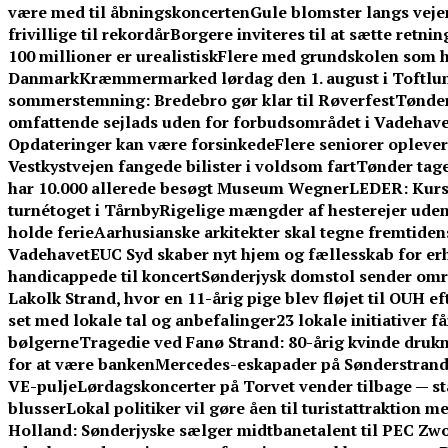
være med til åbningskoncerten
Gule blomster langs vej
frivillige til rekordår
Borgere inviteres til at sætte retni
100 millioner er urealistisk
Flere med grundskolen som h
Danmark
Kræmmermarked lørdag den 1. august i Toftlu
sommerstemning: Bredebro gør klar til Røverfest
Tønder
omfattende sejlads uden for forbudsområdet i Vadehave
Opdateringer kan være forsinkede
Flere seniorer opleve
Vestkystvejen fangede bilister i voldsom fart
Tønder tage
har 10.000 allerede besøgt Museum Wegner
LEDER: Kurs
turnétoget i Tårnby
Rigelige mængder af hesterejer uden
holde ferie
Aarhusianske arkitekter skal tegne fremtid
Vadehavet
EUC Syd skaber nyt hjem og fællesskab for er
handicappede til koncert
Sønderjysk domstol sender omre
Lakolk Strand, hvor en 11-årig pige blev fløjet til OUH e
set med lokale tal og anbefalinger
23 lokale initiativer 
bølgerne
Tragedie ved Fanø Strand: 80-årig kvinde dru
for at være banken
Mercedes-eskapader på Sønderstrand:
VE-pulje
Lørdagskoncerter på Torvet vender tilbage — s
blusser
Lokal politiker vil gøre åen til turistattraktion 
Holland: Sønderjyske sælger midtbanetalent til PEC Zwo