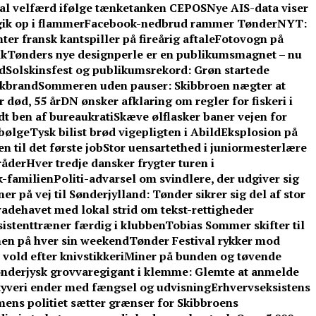
kal velfærd ifølge tænketanken CEPOS
Nye AIS-data viser
gik op i flammer
Facebook-nedbrud rammer TønderNYT:
er fransk kantspiller på fireårig aftale
Fotovogn på
ik
Tønders nye designperle er en publikumsmagnet – nu
d
Solskinsfest og publikumsrekord: Grøn startede
rkbrand
Sommeren uden pauser: Skibbroen nægter at
r død, 55 år
DN ønsker afklaring om regler for fiskeri i
t ben af bureaukrati
Skæve ølflasker baner vejen for
sbølge
Tysk bilist brød vigepligten i Abild
Eksplosion på
 til det første job
Stor uensartethed i juniormesterlære
råder
Hver tredje dansker frygter turen i
-familien
Politi-advarsel om svindlere, der udgiver sig
er på vej til Sønderjylland: Tønder sikrer sig del af stor
adehavet med lokal strid om tekst-rettigheder
ssistenttræner færdig i klubben
Tobias Sommer skifter til
men på hver sin weekend
Tønder Festival rykker mod
vold efter knivstikkeri
Miner på bunden og tøvende
nderjysk grovvaregigant i klemme: Glemte at anmelde
tyveri ender med fængsel og udvisning
Erhvervseksistens
 mens politiet sætter grænser for Skibbroens