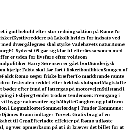
et i god behold efter stor redningsaktion på Rømø
To
iskeri
Kystlivreddere på Lakolk hyldes for indsats ved
 med dværgålegræs skal styrke Vadehavets natur
Rømø
borg
FC Sydvest 05 gør sig klar til efterårssæsonen med
ffer er uden for livsfare efter voldsom
lpolitiker Harry Sørensen er gået bort
Sønderjysk
 hjælp: Fakta skal før fart i fiskerikonflikten
Smagen af
ø
Falck Rømø søger friske kræfter
To markbrande ramte
bbro-festivalen reddet efter hektisk slutspurt
Magtskifte
t bøder efter fund af lattergas på motorvejen
Stilstand i
gning i Esbjerg
Tønder trodser tendensen: Fremgang i
vil bygge natursuiter og bålhytte
Gangbro og platform
llon i Løgumkloster
Sommerlørdag i Tønder Kommune:
r
Djämes Braun indtager Torvet: Gratis brag af en
kabet til Grøn
Efterladte effekter på Rømø udløste
l, og vær opmærksom på at i år kræver det billet for at