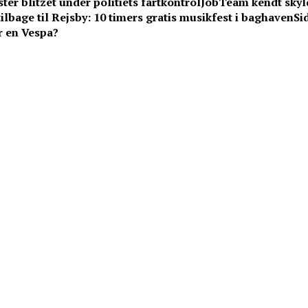
ter blitzet under politiets fartkontrol
JobTeam kendt skyld
lbage til Rejsby: 10 timers gratis musikfest i baghaven
Si
r en Vespa?