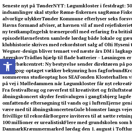
Skip
Seneste nyt på TønderNYT:
Løgumkloster i festdragt: 3
to
indsamlinger skal styrke Rømø-fiskernes sag
Rømø Fisker
content
alvorlige ulykker
Tønder Kommune efterlyser seks forsv
Havns formand afviser, at havnen vil af med rejefiskerie
ny testkamp
Engelsk trænerprofil med erfaring fra britis
episode
Havnefesten samlede lørdag både lokale og gæ
klubhistorie skrives med rekordstort salg af Olti Hyseni 
Wegner-design bliver temaet ved næste års DM i lagkag
Agerskov
Trådløs hjælp til flade batterier – Løsningen e
Open toolbar
i Skærbækcentret: Ny bestyrelse sender direktøren på po
pædagog-optaget vækker bekymring hos fagforbund
Kro
sommerens studieoptag hos SEA
Fonden Klosterhallen vi
på vej i Mølledammen når Løgumkloster får nyt rekreati
Fra festivalbrag og røverfest til kreativitet og friluftstea
åbningskoncert skyder festivalugen i gang
Esbjerg lagde 
omfattende eftersøgning til vands og i luften
Ejerne gen
være med til åbningskoncerten
Gule blomster langs vej
frivillige til rekordår
Borgere inviteres til at sætte retni
100 millioner er urealistisk
Flere med grundskolen som h
Danmark
Kræmmermarked lørdag den 1. august i Toftlu