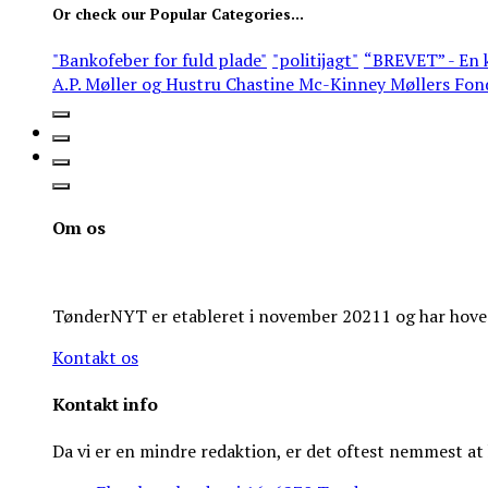
Or check our Popular Categories...
"Bankofeber for fuld plade"
"politijagt"
“BREVET” - En k
A.P. Møller og Hustru Chastine Mc-Kinney Møllers Fon
Om os
TønderNYT er etableret i november 20211 og har hoveds
Kontakt os
Kontakt info
Da vi er en mindre redaktion, er det oftest nemmest a