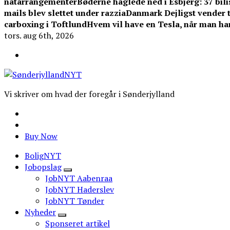
natarrangementer
Bøderne haglede ned i Esbjerg: 37 bilis
mails blev slettet under razzia
Danmark Dejligst vender ti
carboxing i Toftlund
Hvem vil have en Tesla, når man ha
tors. aug 6th, 2026
Vi skriver om hvad der foregår i Sønderjylland
Buy Now
BoligNYT
Jobopslag
JobNYT Aabenraa
JobNYT Haderslev
JobNYT Tønder
Nyheder
Sponseret artikel