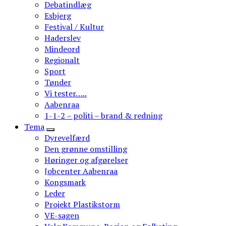
Debatindlæg
Esbjerg
Festival / Kultur
Haderslev
Mindeord
Regionalt
Sport
Tønder
Vi tester…..
Aabenraa
1-1-2 – politi – brand & redning
Tema
Dyrevelfærd
Den grønne omstilling
Høringer og afgørelser
Jobcenter Aabenraa
Kongsmark
Leder
Projekt Plastikstorm
VE-sagen