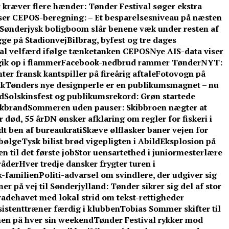
 kræver flere hænder: Tønder Festival søger ekstra
ser CEPOS-beregning: – Et besparelsesniveau på næsten
Sønderjysk boligboom slår benene væk under resten af
gge på Stadionvej
Bilbrag, byfest og tre dages
kal velfærd ifølge tænketanken CEPOS
Nye AIS-data viser
gik op i flammer
Facebook-nedbrud rammer TønderNYT:
er fransk kantspiller på fireårig aftale
Fotovogn på
ik
Tønders nye designperle er en publikumsmagnet – nu
d
Solskinsfest og publikumsrekord: Grøn startede
rkbrand
Sommeren uden pauser: Skibbroen nægter at
r død, 55 år
DN ønsker afklaring om regler for fiskeri i
t ben af bureaukrati
Skæve ølflasker baner vejen for
sbølge
Tysk bilist brød vigepligten i Abild
Eksplosion på
 til det første job
Stor uensartethed i juniormesterlære
råder
Hver tredje dansker frygter turen i
-familien
Politi-advarsel om svindlere, der udgiver sig
er på vej til Sønderjylland: Tønder sikrer sig del af stor
adehavet med lokal strid om tekst-rettigheder
ssistenttræner færdig i klubben
Tobias Sommer skifter til
men på hver sin weekend
Tønder Festival rykker mod