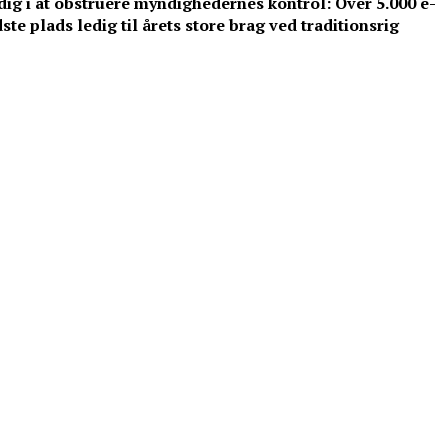
ig i at obstruere myndighedernes kontrol: Over 5.000 e-
dste plads ledig til årets store brag ved traditionsrig