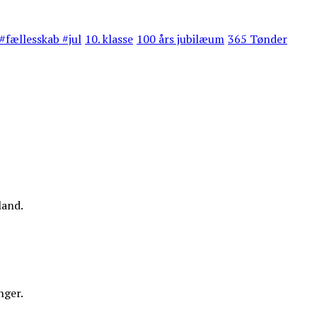
#fællesskab #jul
10. klasse
100 års jubilæum
365 Tønder
land.
nger.