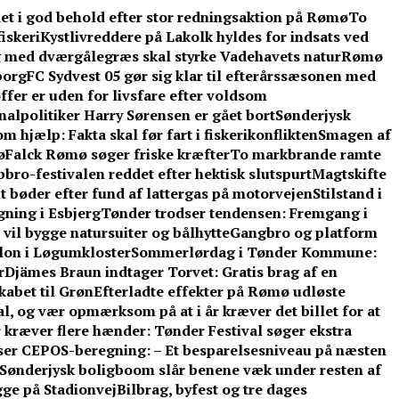
et i god behold efter stor redningsaktion på Rømø
To
iskeri
Kystlivreddere på Lakolk hyldes for indsats ved
 med dværgålegræs skal styrke Vadehavets natur
Rømø
borg
FC Sydvest 05 gør sig klar til efterårssæsonen med
ffer er uden for livsfare efter voldsom
lpolitiker Harry Sørensen er gået bort
Sønderjysk
 hjælp: Fakta skal før fart i fiskerikonflikten
Smagen af
ø
Falck Rømø søger friske kræfter
To markbrande ramte
bbro-festivalen reddet efter hektisk slutspurt
Magtskifte
t bøder efter fund af lattergas på motorvejen
Stilstand i
gning i Esbjerg
Tønder trodser tendensen: Fremgang i
vil bygge natursuiter og bålhytte
Gangbro og platform
llon i Løgumkloster
Sommerlørdag i Tønder Kommune:
r
Djämes Braun indtager Torvet: Gratis brag af en
kabet til Grøn
Efterladte effekter på Rømø udløste
l, og vær opmærksom på at i år kræver det billet for at
 kræver flere hænder: Tønder Festival søger ekstra
ser CEPOS-beregning: – Et besparelsesniveau på næsten
Sønderjysk boligboom slår benene væk under resten af
gge på Stadionvej
Bilbrag, byfest og tre dages