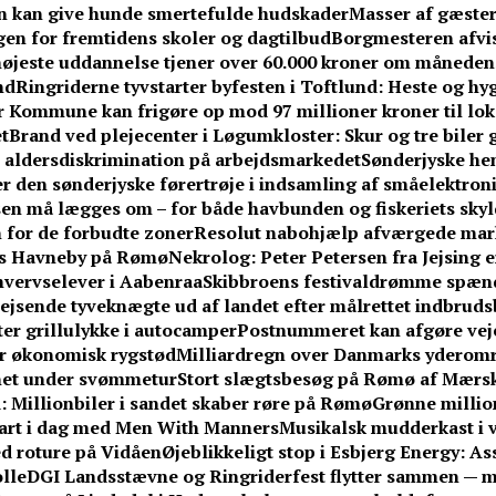
en kan give hunde smertefulde hudskader
Masser af gæster
ngen for fremtidens skoler og dagtilbud
Borgmesteren afvi
øjeste uddannelse tjener over 60.000 kroner om måneden
nd
Ringriderne tyvstarter byfesten i Toftlund: Heste og hy
 Kommune kan frigøre op mod 97 millioner kroner til lo
t
Brand ved plejecenter i Løgumkloster: Skur og tre biler 
r aldersdiskrimination på arbejdsmarkedet
Sønderjyske hent
r den sønderjyske førertrøje i indsamling af småelektron
en må lægges om – for både havbunden og fiskeriets skyl
 for de forbudte zoner
Resolut nabohjælp afværgede ma
ens Havneby på Rømø
Nekrolog: Peter Petersen fra Jejsing e
hvervselever i Aabenraa
Skibbroens festivaldrømme spænd
jsende tyveknægte ud af landet efter målrettet indbrud
fter grillulykke i autocamper
Postnummeret kan afgøre vejen
får økonomisk rygstød
Milliardregn over Danmarks yderom
knet under svømmetur
Stort slægtsbesøg på Rømø af Mærsk
 Millionbiler i sandet skaber røre på Rømø
Grønne million
tart i dag med Men With Manners
Musikalsk mudderkast i v
med roture på Vidåen
Øjeblikkeligt stop i Esbjerg Energy: A
lle
DGI Landsstævne og Ringriderfest flytter sammen — 