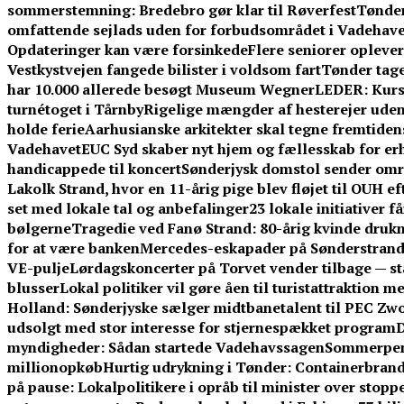
sommerstemning: Bredebro gør klar til Røverfest
Tønder
omfattende sejlads uden for forbudsområdet i Vadehave
Opdateringer kan være forsinkede
Flere seniorer opleve
Vestkystvejen fangede bilister i voldsom fart
Tønder tage
har 10.000 allerede besøgt Museum Wegner
LEDER: Kurs
turnétoget i Tårnby
Rigelige mængder af hesterejer uden
holde ferie
Aarhusianske arkitekter skal tegne fremtid
Vadehavet
EUC Syd skaber nyt hjem og fællesskab for er
handicappede til koncert
Sønderjysk domstol sender omre
Lakolk Strand, hvor en 11-årig pige blev fløjet til OUH e
set med lokale tal og anbefalinger
23 lokale initiativer 
bølgerne
Tragedie ved Fanø Strand: 80-årig kvinde dru
for at være banken
Mercedes-eskapader på Sønderstrand:
VE-pulje
Lørdagskoncerter på Torvet vender tilbage — s
blusser
Lokal politiker vil gøre åen til turistattraktion 
Holland: Sønderjyske sælger midtbanetalent til PEC Zwo
udsolgt med stor interesse for stjernespækket program
D
myndigheder: Sådan startede Vadehavssagen
Sommerpeng
millionopkøb
Hurtig udrykning i Tønder: Containerbrand
på pause: Lokalpolitikere i opråb til minister over stoppe