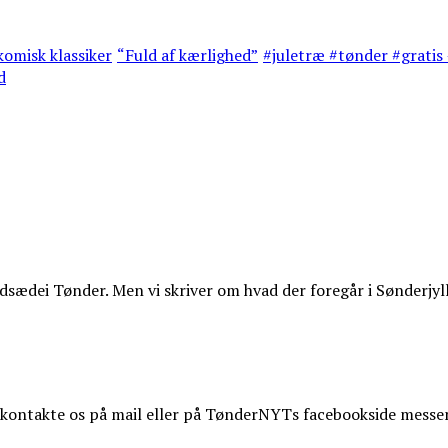
omisk klassiker
“Fuld af kærlighed”
#juletræ #tønder #gratis 
d
ædei Tønder. Men vi skriver om hvad der foregår i Sønderjyl
t kontakte os på mail eller på TønderNYTs facebookside messe