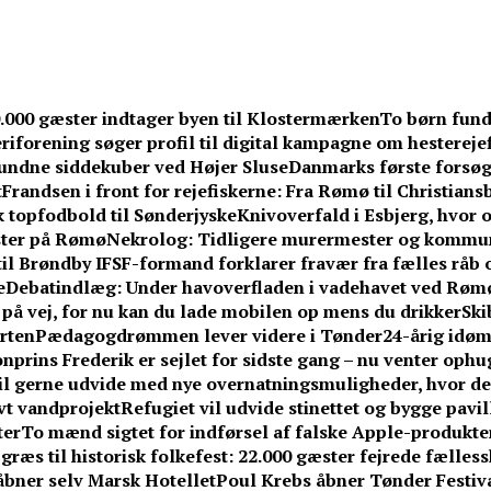
0.000 gæster indtager byen til Klostermærken
To børn fund
iforening søger profil til digital kampagne om hesterejef
undne siddekuber ved Højer Sluse
Danmarks første forsøg
t
Frandsen i front for rejefiskerne: Fra Rømø til Christians
k topfodbold til Sønderjyske
Knivoverfald i Esbjerg, hvor o
ster på Rømø
Nekrolog: Tidligere murermester og kommuna
til Brøndby IF
SF-formand forklarer fravær fra fælles råb om
e
Debatindlæg: Under havoverfladen i vadehavet ved Røm
r på vej, for nu kan du lade mobilen op mens du drikker
Ski
rten
Pædagogdrømmen lever videre i Tønder
24-årig idøm
nprins Frederik er sejlet for sidste gang – nu venter ophu
l gerne udvide med nye overnatningsmuligheder, hvor de 
vt vandprojekt
Refugiet vil udvide stinettet og bygge pavi
ter
To mænd sigtet for indførsel af falske Apple-produkte
græs til historisk folkefest: 22.000 gæster fejrede fælless
åbner selv Marsk Hotellet
Poul Krebs åbner Tønder Festiva