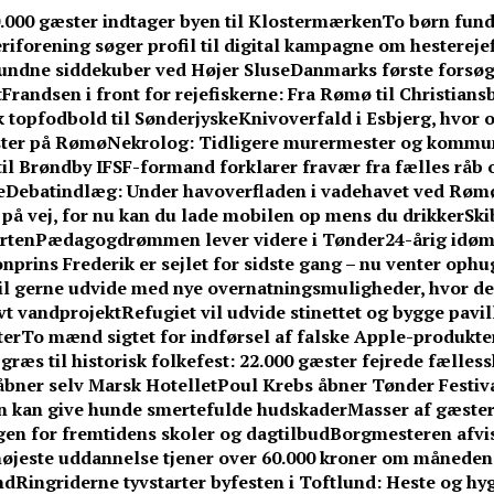
0.000 gæster indtager byen til Klostermærken
To børn fund
iforening søger profil til digital kampagne om hesterejef
undne siddekuber ved Højer Sluse
Danmarks første forsøg
t
Frandsen i front for rejefiskerne: Fra Rømø til Christians
k topfodbold til Sønderjyske
Knivoverfald i Esbjerg, hvor o
ster på Rømø
Nekrolog: Tidligere murermester og kommuna
til Brøndby IF
SF-formand forklarer fravær fra fælles råb om
e
Debatindlæg: Under havoverfladen i vadehavet ved Røm
r på vej, for nu kan du lade mobilen op mens du drikker
Ski
rten
Pædagogdrømmen lever videre i Tønder
24-årig idøm
nprins Frederik er sejlet for sidste gang – nu venter ophu
l gerne udvide med nye overnatningsmuligheder, hvor de 
vt vandprojekt
Refugiet vil udvide stinettet og bygge pavi
ter
To mænd sigtet for indførsel af falske Apple-produkte
græs til historisk folkefest: 22.000 gæster fejrede fælless
åbner selv Marsk Hotellet
Poul Krebs åbner Tønder Festiva
en kan give hunde smertefulde hudskader
Masser af gæster
ngen for fremtidens skoler og dagtilbud
Borgmesteren afvi
øjeste uddannelse tjener over 60.000 kroner om måneden
nd
Ringriderne tyvstarter byfesten i Toftlund: Heste og hy