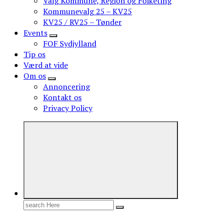
Valg Kommune, Region og Folketing
Kommunevalg 25 – KV25
KV25 / RV25 – Tønder
Events
FOF Sydjylland
Tip os
Værd at vide
Om os
Annoncering
Kontakt os
Privacy Policy
Search
for: