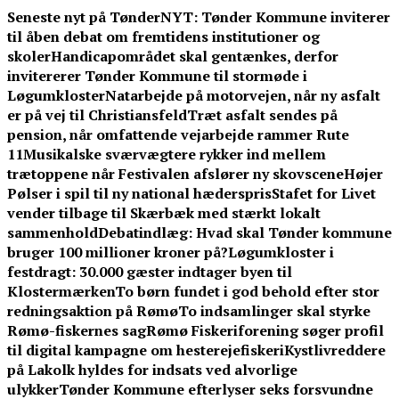
Skip
Seneste nyt på TønderNYT:
Tønder Kommune inviterer
to
til åben debat om fremtidens institutioner og
content
skoler
Handicapområdet skal gentænkes, derfor
invitererer Tønder Kommune til stormøde i
Løgumkloster
Natarbejde på motorvejen, når ny asfalt
er på vej til Christiansfeld
Træt asfalt sendes på
pension, når omfattende vejarbejde rammer Rute
11
Musikalske sværvægtere rykker ind mellem
trætoppene når Festivalen afslører ny skovscene
Højer
Pølser i spil til ny national hæderspris
Stafet for Livet
vender tilbage til Skærbæk med stærkt lokalt
sammenhold
Debatindlæg: Hvad skal Tønder kommune
bruger 100 millioner kroner på?
Løgumkloster i
festdragt: 30.000 gæster indtager byen til
Klostermærken
To børn fundet i god behold efter stor
redningsaktion på Rømø
To indsamlinger skal styrke
Rømø-fiskernes sag
Rømø Fiskeriforening søger profil
til digital kampagne om hesterejefiskeri
Kystlivreddere
på Lakolk hyldes for indsats ved alvorlige
ulykker
Tønder Kommune efterlyser seks forsvundne