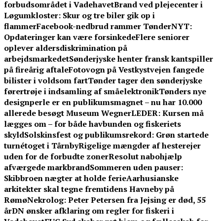
forbudsområdet i Vadehavet
Brand ved plejecenter i
Løgumkloster: Skur og tre biler gik op i
flammer
Facebook-nedbrud rammer TønderNYT:
Opdateringer kan være forsinkede
Flere seniorer
oplever aldersdiskrimination på
arbejdsmarkedet
Sønderjyske henter fransk kantspiller
på fireårig aftale
Fotovogn på Vestkystvejen fangede
bilister i voldsom fart
Tønder tager den sønderjyske
førertrøje i indsamling af småelektronik
Tønders nye
designperle er en publikumsmagnet – nu har 10.000
allerede besøgt Museum Wegner
LEDER: Kursen må
lægges om – for både havbunden og fiskeriets
skyld
Solskinsfest og publikumsrekord: Grøn startede
turnétoget i Tårnby
Rigelige mængder af hesterejer
uden for de forbudte zoner
Resolut nabohjælp
afværgede markbrand
Sommeren uden pauser:
Skibbroen nægter at holde ferie
Aarhusianske
arkitekter skal tegne fremtidens Havneby på
Rømø
Nekrolog: Peter Petersen fra Jejsing er død, 55
år
DN ønsker afklaring om regler for fiskeri i