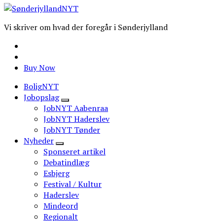
Vi skriver om hvad der foregår i Sønderjylland
Buy Now
BoligNYT
Jobopslag
JobNYT Aabenraa
JobNYT Haderslev
JobNYT Tønder
Nyheder
Sponseret artikel
Debatindlæg
Esbjerg
Festival / Kultur
Haderslev
Mindeord
Regionalt