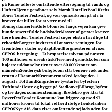
på Rømø udløste omfattende eftersøgning til vands og
i luften
Ejerne genåbner selv Marsk Hotellet
Poul Krebs
åbner Tønder Festival, og vær opmærksom på at i år
kræver det billet for at være med til
åbningskoncerten
Gule blomster langs vejen kan give
hunde smertefulde hudskader
Masser af gæster kræver
flere hænder: Tønder Festival søger ekstra frivillige til
rekordår
Borgere inviteres til at sætte retningen for
fremtidens skoler og dagtilbud
Borgmesteren afviser
CEPOS-beregning: – Et besparelsesniveau på næsten
100 millioner er urealistisk
Flere med grundskolen som
højeste uddannelse tjener over 60.000 kroner om
måneden
Sønderjysk boligboom slår benene væk under
resten af Danmark
Kræmmermarked lørdag den 1.
august i Toftlund
Ringriderne tyvstarter byfesten i
Toftlund: Heste og hygge på Stadionvej
Bilbrag, byfest
og tre dages sommerstemning: Bredebro gør klar til
Røverfest
Tønder Kommune kan frigøre op mod 97
millioner kroner til lokal velfærd ifølge tænketanken
CEPOS
Nye AIS-data viser omfattende sejlads uden for