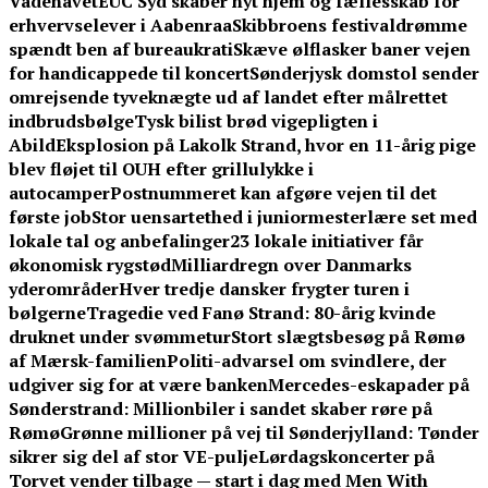
Vadehavet
EUC Syd skaber nyt hjem og fællesskab for
erhvervselever i Aabenraa
Skibbroens festivaldrømme
spændt ben af bureaukrati
Skæve ølflasker baner vejen
for handicappede til koncert
Sønderjysk domstol sender
omrejsende tyveknægte ud af landet efter målrettet
indbrudsbølge
Tysk bilist brød vigepligten i
Abild
Eksplosion på Lakolk Strand, hvor en 11-årig pige
blev fløjet til OUH efter grillulykke i
autocamper
Postnummeret kan afgøre vejen til det
første job
Stor uensartethed i juniormesterlære set med
lokale tal og anbefalinger
23 lokale initiativer får
økonomisk rygstød
Milliardregn over Danmarks
yderområder
Hver tredje dansker frygter turen i
bølgerne
Tragedie ved Fanø Strand: 80-årig kvinde
druknet under svømmetur
Stort slægtsbesøg på Rømø
af Mærsk-familien
Politi-advarsel om svindlere, der
udgiver sig for at være banken
Mercedes-eskapader på
Sønderstrand: Millionbiler i sandet skaber røre på
Rømø
Grønne millioner på vej til Sønderjylland: Tønder
sikrer sig del af stor VE-pulje
Lørdagskoncerter på
Torvet vender tilbage — start i dag med Men With