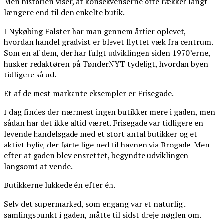
Men historien viser, at konsekvenserne ofte rækker langt
længere end til den enkelte butik.
I Nykøbing Falster har man gennem årtier oplevet,
hvordan handel gradvist er blevet flyttet væk fra centrum.
Som en af dem, der har fulgt udviklingen siden 1970’erne,
husker redaktøren på TønderNYT tydeligt, hvordan byen
tidligere så ud.
Et af de mest markante eksempler er Frisegade.
I dag findes der nærmest ingen butikker mere i gaden, men
sådan har det ikke altid været. Frisegade var tidligere en
levende handelsgade med et stort antal butikker og et
aktivt byliv, der førte lige ned til havnen via Brogade. Men
efter at gaden blev ensrettet, begyndte udviklingen
langsomt at vende.
Butikkerne lukkede én efter én.
Selv det supermarked, som engang var et naturligt
samlingspunkt i gaden, måtte til sidst dreje nøglen om.