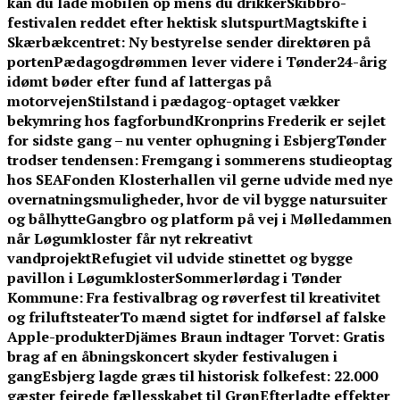
kan du lade mobilen op mens du drikker
Skibbro-
festivalen reddet efter hektisk slutspurt
Magtskifte i
Skærbækcentret: Ny bestyrelse sender direktøren på
porten
Pædagogdrømmen lever videre i Tønder
24-årig
idømt bøder efter fund af lattergas på
motorvejen
Stilstand i pædagog-optaget vækker
bekymring hos fagforbund
Kronprins Frederik er sejlet
for sidste gang – nu venter ophugning i Esbjerg
Tønder
trodser tendensen: Fremgang i sommerens studieoptag
hos SEA
Fonden Klosterhallen vil gerne udvide med nye
overnatningsmuligheder, hvor de vil bygge natursuiter
og bålhytte
Gangbro og platform på vej i Mølledammen
når Løgumkloster får nyt rekreativt
vandprojekt
Refugiet vil udvide stinettet og bygge
pavillon i Løgumkloster
Sommerlørdag i Tønder
Kommune: Fra festivalbrag og røverfest til kreativitet
og friluftsteater
To mænd sigtet for indførsel af falske
Apple-produkter
Djämes Braun indtager Torvet: Gratis
brag af en åbningskoncert skyder festivalugen i
gang
Esbjerg lagde græs til historisk folkefest: 22.000
gæster fejrede fællesskabet til Grøn
Efterladte effekter