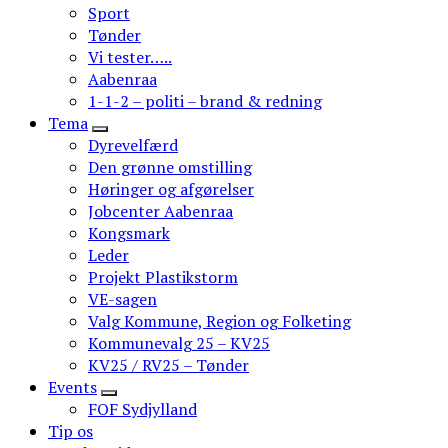
Sport
Tønder
Vi tester…..
Aabenraa
1-1-2 – politi – brand & redning
Tema
Dyrevelfærd
Den grønne omstilling
Høringer og afgørelser
Jobcenter Aabenraa
Kongsmark
Leder
Projekt Plastikstorm
VE-sagen
Valg Kommune, Region og Folketing
Kommunevalg 25 – KV25
KV25 / RV25 – Tønder
Events
FOF Sydjylland
Tip os