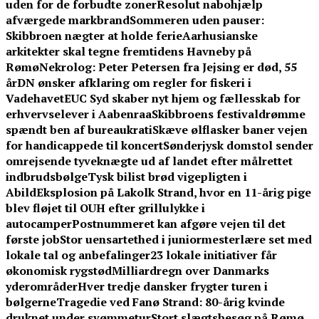
uden for de forbudte zoner
Resolut nabohjælp
afværgede markbrand
Sommeren uden pauser:
Skibbroen nægter at holde ferie
Aarhusianske
arkitekter skal tegne fremtidens Havneby på
Rømø
Nekrolog: Peter Petersen fra Jejsing er død, 55
år
DN ønsker afklaring om regler for fiskeri i
Vadehavet
EUC Syd skaber nyt hjem og fællesskab for
erhvervselever i Aabenraa
Skibbroens festivaldrømme
spændt ben af bureaukrati
Skæve ølflasker baner vejen
for handicappede til koncert
Sønderjysk domstol sender
omrejsende tyveknægte ud af landet efter målrettet
indbrudsbølge
Tysk bilist brød vigepligten i
Abild
Eksplosion på Lakolk Strand, hvor en 11-årig pige
blev fløjet til OUH efter grillulykke i
autocamper
Postnummeret kan afgøre vejen til det
første job
Stor uensartethed i juniormesterlære set med
lokale tal og anbefalinger
23 lokale initiativer får
økonomisk rygstød
Milliardregn over Danmarks
yderområder
Hver tredje dansker frygter turen i
bølgerne
Tragedie ved Fanø Strand: 80-årig kvinde
druknet under svømmetur
Stort slægtsbesøg på Rømø