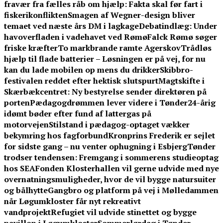
fravær fra fælles råb om hjælp: Fakta skal før fart i
fiskerikonflikten
Smagen af Wegner-design bliver
temaet ved næste års DM i lagkage
Debatindlæg: Under
havoverfladen i vadehavet ved Rømø
Falck Rømø søger
friske kræfter
To markbrande ramte Agerskov
Trådløs
hjælp til flade batterier – Løsningen er på vej, for nu
kan du lade mobilen op mens du drikker
Skibbro-
festivalen reddet efter hektisk slutspurt
Magtskifte i
Skærbækcentret: Ny bestyrelse sender direktøren på
porten
Pædagogdrømmen lever videre i Tønder
24-årig
idømt bøder efter fund af lattergas på
motorvejen
Stilstand i pædagog-optaget vækker
bekymring hos fagforbund
Kronprins Frederik er sejlet
for sidste gang – nu venter ophugning i Esbjerg
Tønder
trodser tendensen: Fremgang i sommerens studieoptag
hos SEA
Fonden Klosterhallen vil gerne udvide med nye
overnatningsmuligheder, hvor de vil bygge natursuiter
og bålhytte
Gangbro og platform på vej i Mølledammen
når Løgumkloster får nyt rekreativt
vandprojekt
Refugiet vil udvide stinettet og bygge