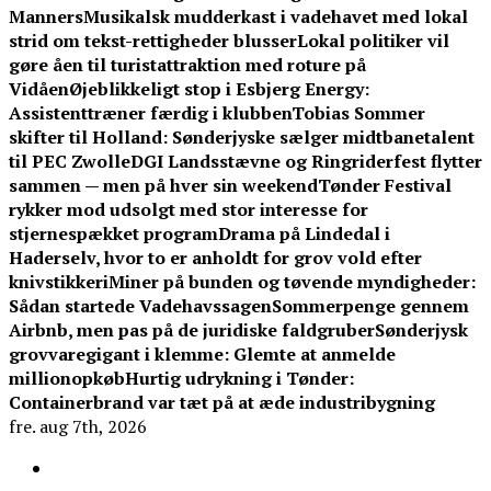
Manners
Musikalsk mudderkast i vadehavet med lokal
strid om tekst-rettigheder blusser
Lokal politiker vil
gøre åen til turistattraktion med roture på
Vidåen
Øjeblikkeligt stop i Esbjerg Energy:
Assistenttræner færdig i klubben
Tobias Sommer
skifter til Holland: Sønderjyske sælger midtbanetalent
til PEC Zwolle
DGI Landsstævne og Ringriderfest flytter
sammen — men på hver sin weekend
Tønder Festival
rykker mod udsolgt med stor interesse for
stjernespækket program
Drama på Lindedal i
Haderselv, hvor to er anholdt for grov vold efter
knivstikkeri
Miner på bunden og tøvende myndigheder:
Sådan startede Vadehavssagen
Sommerpenge gennem
Airbnb, men pas på de juridiske faldgruber
Sønderjysk
grovvaregigant i klemme: Glemte at anmelde
millionopkøb
Hurtig udrykning i Tønder:
Containerbrand var tæt på at æde industribygning
fre. aug 7th, 2026