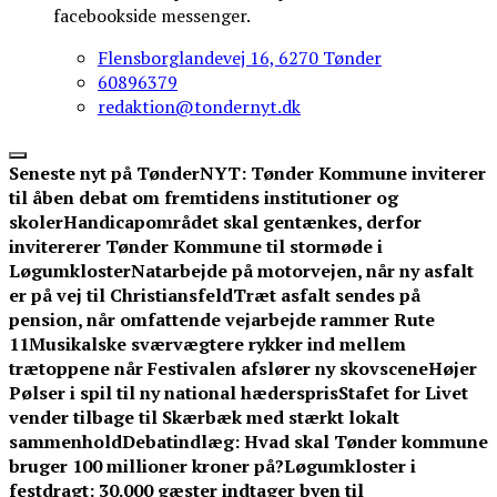
facebookside messenger.
Flensborglandevej 16, 6270 Tønder
60896379
redaktion@tondernyt.dk
Seneste nyt på TønderNYT:
Tønder Kommune inviterer
til åben debat om fremtidens institutioner og
skoler
Handicapområdet skal gentænkes, derfor
invitererer Tønder Kommune til stormøde i
Løgumkloster
Natarbejde på motorvejen, når ny asfalt
er på vej til Christiansfeld
Træt asfalt sendes på
pension, når omfattende vejarbejde rammer Rute
11
Musikalske sværvægtere rykker ind mellem
trætoppene når Festivalen afslører ny skovscene
Højer
Pølser i spil til ny national hæderspris
Stafet for Livet
vender tilbage til Skærbæk med stærkt lokalt
sammenhold
Debatindlæg: Hvad skal Tønder kommune
bruger 100 millioner kroner på?
Løgumkloster i
festdragt: 30.000 gæster indtager byen til