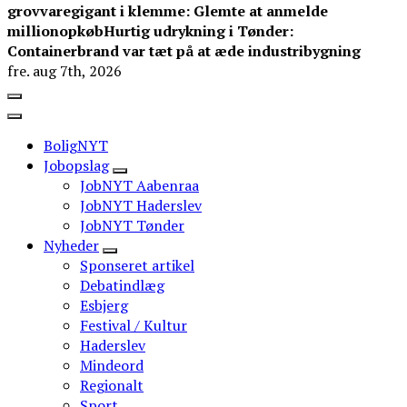
grovvaregigant i klemme: Glemte at anmelde
millionopkøb
Hurtig udrykning i Tønder:
Containerbrand var tæt på at æde industribygning
fre. aug 7th, 2026
BoligNYT
Jobopslag
JobNYT Aabenraa
JobNYT Haderslev
JobNYT Tønder
Nyheder
Sponseret artikel
Debatindlæg
Esbjerg
Festival / Kultur
Haderslev
Mindeord
Regionalt
Sport