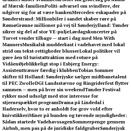
af Mærsk-familien
Politi-advarsel om svindlere, der
udgiver sig for at være banken
Mercedes-eskapader på
Sønderstrand: Millionbiler i sandet skaber røre på
Rømø
Grønne millioner på vej til Sønderjylland: Tønder
sikrer sig del af stor VE-pulje
Lørdagskoncerter på
Torvet vender tilbage — start i dag med Men With
Manners
Musikalsk mudderkast i vadehavet med lokal
strid om tekst-rettigheder blusser
Lokal politiker vil
gøre åen til turistattraktion med roture på
Vidåen
Øjeblikkeligt stop i Esbjerg Energy:
Assistenttræner færdig i klubben
Tobias Sommer
skifter til Holland: Sønderjyske sælger midtbanetalent
til PEC Zwolle
DGI Landsstævne og Ringriderfest flytter
sammen — men på hver sin weekend
Tønder Festival
rykker mod udsolgt med stor interesse for
stjernespækket program
Drama på Lindedal i
Haderselv, hvor to er anholdt for grov vold efter
knivstikkeri
Miner på bunden og tøvende myndigheder:
Sådan startede Vadehavssagen
Sommerpenge gennem
Airbnb, men pas på de juridiske faldgruber
Sønderjysk