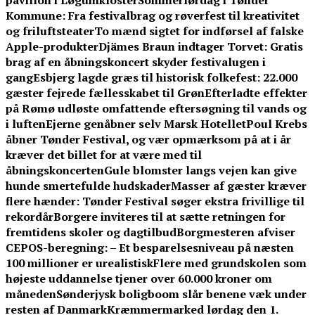
pavillon i Løgumkloster
Sommerlørdag i Tønder
Kommune: Fra festivalbrag og røverfest til kreativitet
og friluftsteater
To mænd sigtet for indførsel af falske
Apple-produkter
Djämes Braun indtager Torvet: Gratis
brag af en åbningskoncert skyder festivalugen i
gang
Esbjerg lagde græs til historisk folkefest: 22.000
gæster fejrede fællesskabet til Grøn
Efterladte effekter
på Rømø udløste omfattende eftersøgning til vands og
i luften
Ejerne genåbner selv Marsk Hotellet
Poul Krebs
åbner Tønder Festival, og vær opmærksom på at i år
kræver det billet for at være med til
åbningskoncerten
Gule blomster langs vejen kan give
hunde smertefulde hudskader
Masser af gæster kræver
flere hænder: Tønder Festival søger ekstra frivillige til
rekordår
Borgere inviteres til at sætte retningen for
fremtidens skoler og dagtilbud
Borgmesteren afviser
CEPOS-beregning: – Et besparelsesniveau på næsten
100 millioner er urealistisk
Flere med grundskolen som
højeste uddannelse tjener over 60.000 kroner om
måneden
Sønderjysk boligboom slår benene væk under
resten af Danmark
Kræmmermarked lørdag den 1.