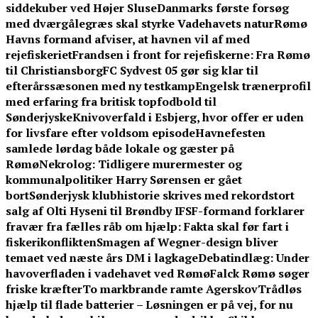
siddekuber ved Højer Sluse
Danmarks første forsøg
med dværgålegræs skal styrke Vadehavets natur
Rømø
Havns formand afviser, at havnen vil af med
rejefiskeriet
Frandsen i front for rejefiskerne: Fra Rømø
til Christiansborg
FC Sydvest 05 gør sig klar til
efterårssæsonen med ny testkamp
Engelsk trænerprofil
med erfaring fra britisk topfodbold til
Sønderjyske
Knivoverfald i Esbjerg, hvor offer er uden
for livsfare efter voldsom episode
Havnefesten
samlede lørdag både lokale og gæster på
Rømø
Nekrolog: Tidligere murermester og
kommunalpolitiker Harry Sørensen er gået
bort
Sønderjysk klubhistorie skrives med rekordstort
salg af Olti Hyseni til Brøndby IF
SF-formand forklarer
fravær fra fælles råb om hjælp: Fakta skal før fart i
fiskerikonflikten
Smagen af Wegner-design bliver
temaet ved næste års DM i lagkage
Debatindlæg: Under
havoverfladen i vadehavet ved Rømø
Falck Rømø søger
friske kræfter
To markbrande ramte Agerskov
Trådløs
hjælp til flade batterier – Løsningen er på vej, for nu