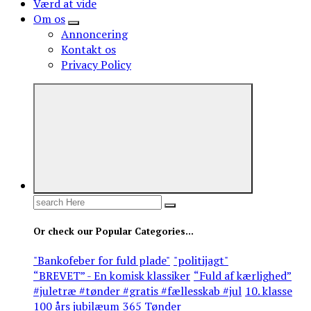
Værd at vide
Om os
Annoncering
Kontakt os
Privacy Policy
Search
for:
Or check our Popular Categories...
"Bankofeber for fuld plade"
"politijagt"
“BREVET” - En komisk klassiker
“Fuld af kærlighed”
#juletræ #tønder #gratis #fællesskab #jul
10. klasse
100 års jubilæum
365 Tønder