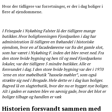
Hvor der tidligere var forretninger, er der i dag boliger i
flere af ejendommene.
I Frisegade i Nykøbing Falster lå der tidligere mange
butikker. Hvor boligforeningen Fjordparken i dag har
administration lå tidligere en frøhandel i historiske
ejendom, hvor en af facadedørerne var fra det gamle slot,
som har været i Nykøbing F. inden det blev revet ned. Fra
den store hvide bygning og hen til og med Fjordparkens
lokaler, var der tidligere 5 mindre butikker. Alle er
forsvundet i dag. I den store hvide bygning var der i 1970
´erne en stor møbelbutik “hasselø møbler”, som også
strækte sig ned i Brogade. Hele dette er i dag kun boliger.
Bagved lå en slagterbutik, hvor der nu er bygget nye boliger.
Alt i gaden er næsten blev en søvnig gade, hvor det blot er
boliger tilbage og handlen er væk
Historien forsvandt sammen med