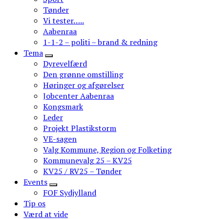
Tønder
Vi tester…..
Aabenraa
1-1-2 – politi – brand & redning
Tema
Dyrevelfærd
Den grønne omstilling
Høringer og afgørelser
Jobcenter Aabenraa
Kongsmark
Leder
Projekt Plastikstorm
VE-sagen
Valg Kommune, Region og Folketing
Kommunevalg 25 – KV25
KV25 / RV25 – Tønder
Events
FOF Sydjylland
Tip os
Værd at vide