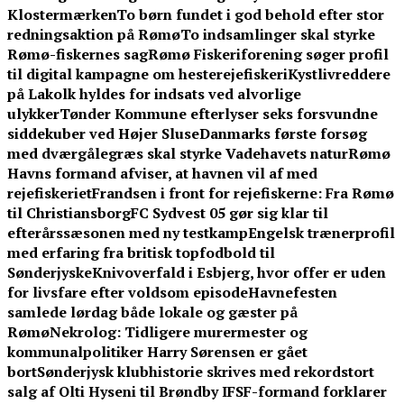
Klostermærken
To børn fundet i god behold efter stor
redningsaktion på Rømø
To indsamlinger skal styrke
Rømø-fiskernes sag
Rømø Fiskeriforening søger profil
til digital kampagne om hesterejefiskeri
Kystlivreddere
på Lakolk hyldes for indsats ved alvorlige
ulykker
Tønder Kommune efterlyser seks forsvundne
siddekuber ved Højer Sluse
Danmarks første forsøg
med dværgålegræs skal styrke Vadehavets natur
Rømø
Havns formand afviser, at havnen vil af med
rejefiskeriet
Frandsen i front for rejefiskerne: Fra Rømø
til Christiansborg
FC Sydvest 05 gør sig klar til
efterårssæsonen med ny testkamp
Engelsk trænerprofil
med erfaring fra britisk topfodbold til
Sønderjyske
Knivoverfald i Esbjerg, hvor offer er uden
for livsfare efter voldsom episode
Havnefesten
samlede lørdag både lokale og gæster på
Rømø
Nekrolog: Tidligere murermester og
kommunalpolitiker Harry Sørensen er gået
bort
Sønderjysk klubhistorie skrives med rekordstort
salg af Olti Hyseni til Brøndby IF
SF-formand forklarer