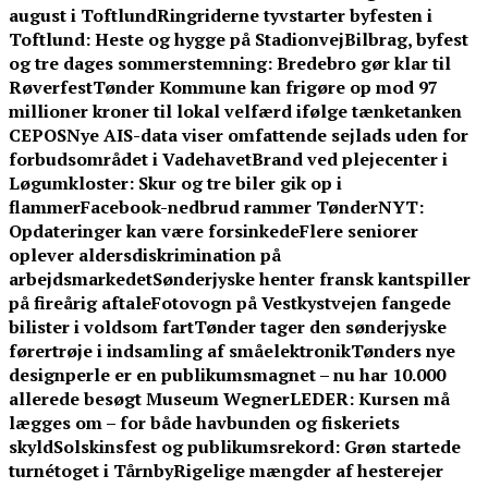
august i Toftlund
Ringriderne tyvstarter byfesten i
Toftlund: Heste og hygge på Stadionvej
Bilbrag, byfest
og tre dages sommerstemning: Bredebro gør klar til
Røverfest
Tønder Kommune kan frigøre op mod 97
millioner kroner til lokal velfærd ifølge tænketanken
CEPOS
Nye AIS-data viser omfattende sejlads uden for
forbudsområdet i Vadehavet
Brand ved plejecenter i
Løgumkloster: Skur og tre biler gik op i
flammer
Facebook-nedbrud rammer TønderNYT:
Opdateringer kan være forsinkede
Flere seniorer
oplever aldersdiskrimination på
arbejdsmarkedet
Sønderjyske henter fransk kantspiller
på fireårig aftale
Fotovogn på Vestkystvejen fangede
bilister i voldsom fart
Tønder tager den sønderjyske
førertrøje i indsamling af småelektronik
Tønders nye
designperle er en publikumsmagnet – nu har 10.000
allerede besøgt Museum Wegner
LEDER: Kursen må
lægges om – for både havbunden og fiskeriets
skyld
Solskinsfest og publikumsrekord: Grøn startede
turnétoget i Tårnby
Rigelige mængder af hesterejer