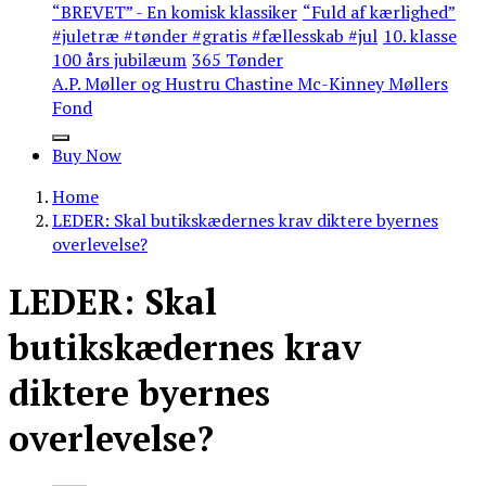
“BREVET” - En komisk klassiker
“Fuld af kærlighed”
#juletræ #tønder #gratis #fællesskab #jul
10. klasse
100 års jubilæum
365 Tønder
A.P. Møller og Hustru Chastine Mc-Kinney Møllers
Fond
Buy Now
Home
LEDER: Skal butikskædernes krav diktere byernes
overlevelse?
LEDER: Skal
butikskædernes krav
diktere byernes
overlevelse?