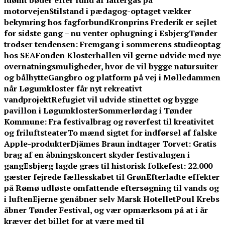
idømt bøder efter fund af lattergas på
motorvejen
Stilstand i pædagog-optaget vækker
bekymring hos fagforbund
Kronprins Frederik er sejlet
for sidste gang – nu venter ophugning i Esbjerg
Tønder
trodser tendensen: Fremgang i sommerens studieoptag
hos SEA
Fonden Klosterhallen vil gerne udvide med nye
overnatningsmuligheder, hvor de vil bygge natursuiter
og bålhytte
Gangbro og platform på vej i Mølledammen
når Løgumkloster får nyt rekreativt
vandprojekt
Refugiet vil udvide stinettet og bygge
pavillon i Løgumkloster
Sommerlørdag i Tønder
Kommune: Fra festivalbrag og røverfest til kreativitet
og friluftsteater
To mænd sigtet for indførsel af falske
Apple-produkter
Djämes Braun indtager Torvet: Gratis
brag af en åbningskoncert skyder festivalugen i
gang
Esbjerg lagde græs til historisk folkefest: 22.000
gæster fejrede fællesskabet til Grøn
Efterladte effekter
på Rømø udløste omfattende eftersøgning til vands og
i luften
Ejerne genåbner selv Marsk Hotellet
Poul Krebs
åbner Tønder Festival, og vær opmærksom på at i år
kræver det billet for at være med til