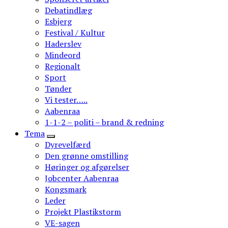
Debatindlæg
Esbjerg
Festival / Kultur
Haderslev
Mindeord
Regionalt
Sport
Tønder
Vi tester…..
Aabenraa
1-1-2 – politi – brand & redning
Tema
Dyrevelfærd
Den grønne omstilling
Høringer og afgørelser
Jobcenter Aabenraa
Kongsmark
Leder
Projekt Plastikstorm
VE-sagen