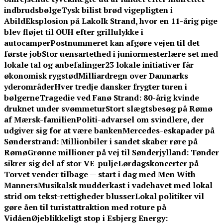
indbrudsbølge
Tysk bilist brød vigepligten i
Abild
Eksplosion på Lakolk Strand, hvor en 11-årig pige
blev fløjet til OUH efter grillulykke i
autocamper
Postnummeret kan afgøre vejen til det
første job
Stor uensartethed i juniormesterlære set med
lokale tal og anbefalinger
23 lokale initiativer får
økonomisk rygstød
Milliardregn over Danmarks
yderområder
Hver tredje dansker frygter turen i
bølgerne
Tragedie ved Fanø Strand: 80-årig kvinde
druknet under svømmetur
Stort slægtsbesøg på Rømø
af Mærsk-familien
Politi-advarsel om svindlere, der
udgiver sig for at være banken
Mercedes-eskapader på
Sønderstrand: Millionbiler i sandet skaber røre på
Rømø
Grønne millioner på vej til Sønderjylland: Tønder
sikrer sig del af stor VE-pulje
Lørdagskoncerter på
Torvet vender tilbage — start i dag med Men With
Manners
Musikalsk mudderkast i vadehavet med lokal
strid om tekst-rettigheder blusser
Lokal politiker vil
gøre åen til turistattraktion med roture på
Vidåen
Øjeblikkeligt stop i Esbjerg Energy: