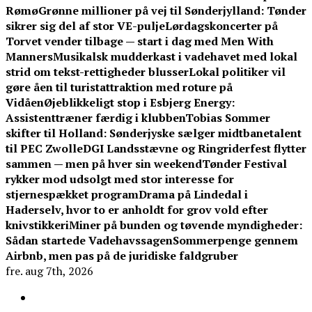
Rømø
Grønne millioner på vej til Sønderjylland: Tønder
sikrer sig del af stor VE-pulje
Lørdagskoncerter på
Torvet vender tilbage — start i dag med Men With
Manners
Musikalsk mudderkast i vadehavet med lokal
strid om tekst-rettigheder blusser
Lokal politiker vil
gøre åen til turistattraktion med roture på
Vidåen
Øjeblikkeligt stop i Esbjerg Energy:
Assistenttræner færdig i klubben
Tobias Sommer
skifter til Holland: Sønderjyske sælger midtbanetalent
til PEC Zwolle
DGI Landsstævne og Ringriderfest flytter
sammen — men på hver sin weekend
Tønder Festival
rykker mod udsolgt med stor interesse for
stjernespækket program
Drama på Lindedal i
Haderselv, hvor to er anholdt for grov vold efter
knivstikkeri
Miner på bunden og tøvende myndigheder:
Sådan startede Vadehavssagen
Sommerpenge gennem
Airbnb, men pas på de juridiske faldgruber
fre. aug 7th, 2026