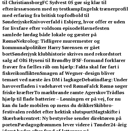
til Christiansborg
FC Sydvest 05 gør sig klar til
efterårssæsonen med ny testkamp
Engelsk trænerprofil
med erfaring fra britisk topfodbold til
Sønderjyske
Knivoverfald i Esbjerg, hvor offer er uden
for livsfare efter voldsom episode
Havnefesten
samlede lørdag både lokale og gæster på
Rømø
Nekrolog: Tidligere murermester og
kommunalpolitiker Harry Sørensen er gået
bort
Sønderjysk klubhistorie skrives med rekordstort
salg af Olti Hyseni til Brøndby IF
SF-formand forklarer
fravær fra fælles råb om hjælp: Fakta skal før fart i
fiskerikonflikten
Smagen af Wegner-design bliver
temaet ved næste års DM i lagkage
Debatindlæg: Under
havoverfladen i vadehavet ved Rømø
Falck Rømø søger
friske kræfter
To markbrande ramte Agerskov
Trådløs
hjælp til flade batterier – Løsningen er på vej, for nu
kan du lade mobilen op mens du drikker
Skibbro-
festivalen reddet efter hektisk slutspurt
Magtskifte i
Skærbækcentret: Ny bestyrelse sender direktøren på
porten
Pædagogdrømmen lever videre i Tønder
24-årig