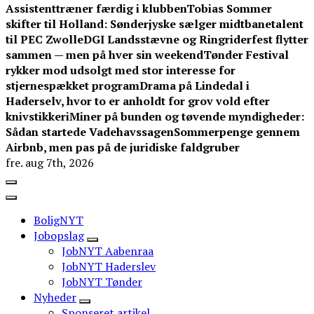
Assistenttræner færdig i klubben
Tobias Sommer
skifter til Holland: Sønderjyske sælger midtbanetalent
til PEC Zwolle
DGI Landsstævne og Ringriderfest flytter
sammen — men på hver sin weekend
Tønder Festival
rykker mod udsolgt med stor interesse for
stjernespækket program
Drama på Lindedal i
Haderselv, hvor to er anholdt for grov vold efter
knivstikkeri
Miner på bunden og tøvende myndigheder:
Sådan startede Vadehavssagen
Sommerpenge gennem
Airbnb, men pas på de juridiske faldgruber
fre. aug 7th, 2026
BoligNYT
Jobopslag
JobNYT Aabenraa
JobNYT Haderslev
JobNYT Tønder
Nyheder
Sponseret artikel