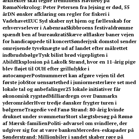
arkitekter skal tegne fremtidens Havneby på
Rømø
Nekrolog: Peter Petersen fra Jejsing er død, 55
år
DN ønsker afklaring om regler for fiskeri i
Vadehavet
EUC Syd skaber nyt hjem og fællesskab for
erhvervselever i Aabenraa
Skibbroens festivaldrømme
spændt ben af bureaukrati
Skæve ølflasker baner vejen
for handicappede til koncert
Sønderjysk domstol sender
omrejsende tyveknægte ud af landet efter målrettet
indbrudsbølge
Tysk bilist brød vigepligten i
Abild
Eksplosion på Lakolk Strand, hvor en 11-årig pige
blev fløjet til OUH efter grillulykke i
autocamper
Postnummeret kan afgøre vejen til det
første job
Stor uensartethed i juniormesterlære set med
lokale tal og anbefalinger
23 lokale initiativer får
økonomisk rygstød
Milliardregn over Danmarks
yderområder
Hver tredje dansker frygter turen i
bølgerne
Tragedie ved Fanø Strand: 80-årig kvinde
druknet under svømmetur
Stort slægtsbesøg på Rømø
af Mærsk-familien
Politi-advarsel om svindlere, der
udgiver sig for at være banken
Mercedes-eskapader på
Sønderstrand: Millionbiler i sandet skaber røre på