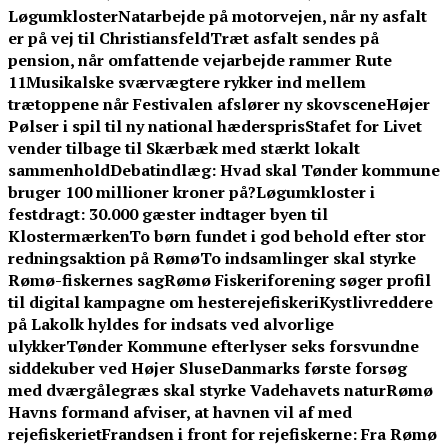
Løgumkloster
Natarbejde på motorvejen, når ny asfalt
er på vej til Christiansfeld
Træt asfalt sendes på
pension, når omfattende vejarbejde rammer Rute
11
Musikalske sværvægtere rykker ind mellem
trætoppene når Festivalen afslører ny skovscene
Højer
Pølser i spil til ny national hæderspris
Stafet for Livet
vender tilbage til Skærbæk med stærkt lokalt
sammenhold
Debatindlæg: Hvad skal Tønder kommune
bruger 100 millioner kroner på?
Løgumkloster i
festdragt: 30.000 gæster indtager byen til
Klostermærken
To børn fundet i god behold efter stor
redningsaktion på Rømø
To indsamlinger skal styrke
Rømø-fiskernes sag
Rømø Fiskeriforening søger profil
til digital kampagne om hesterejefiskeri
Kystlivreddere
på Lakolk hyldes for indsats ved alvorlige
ulykker
Tønder Kommune efterlyser seks forsvundne
siddekuber ved Højer Sluse
Danmarks første forsøg
med dværgålegræs skal styrke Vadehavets natur
Rømø
Havns formand afviser, at havnen vil af med
rejefiskeriet
Frandsen i front for rejefiskerne: Fra Rømø