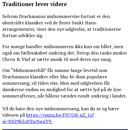
Traditioner lever videre
Selvom Drachmanns midsommervise fortsat er den
ubestridte klassiker ved de fleste Sankt Hans-
arrangementer, viser den nye udgivelse, at traditionerne
fortsat udvikler sig.
For mange handler midsommeren ikke kun om bålet, men
også om fællesskabet omkring det. Netop den tanke ønsker
Chren & Viuf at sætte musik til med deres nye sang.
Om “Midsommerbål” får samme lange levetid som
Drachmanns klassiker eller Shu-bi-duas populære
sommersang, vil tiden vise. Men med udgivelsen får
danskerne endnu en mulighed for at sætte lyd på de lyse
sommeraftener, når bålene tændes rundt omkring i landet.
Vil du høre den nye midsommersang, kan du se og hære
videoen på
https://youtu.be/FN7Od-nZ_1s?
si=N029h3zPZwNngY9-