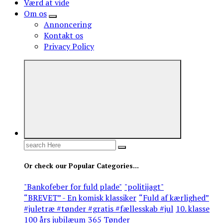
Værd at vide
Om os
Annoncering
Kontakt os
Privacy Policy
Search
for:
Or check our Popular Categories...
"Bankofeber for fuld plade"
"politijagt"
“BREVET” - En komisk klassiker
“Fuld af kærlighed”
#juletræ #tønder #gratis #fællesskab #jul
10. klasse
100 års jubilæum
365 Tønder