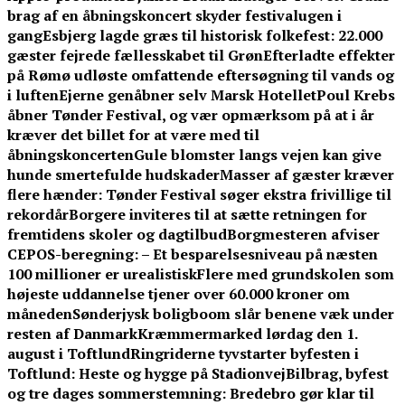
brag af en åbningskoncert skyder festivalugen i
gang
Esbjerg lagde græs til historisk folkefest: 22.000
gæster fejrede fællesskabet til Grøn
Efterladte effekter
på Rømø udløste omfattende eftersøgning til vands og
i luften
Ejerne genåbner selv Marsk Hotellet
Poul Krebs
åbner Tønder Festival, og vær opmærksom på at i år
kræver det billet for at være med til
åbningskoncerten
Gule blomster langs vejen kan give
hunde smertefulde hudskader
Masser af gæster kræver
flere hænder: Tønder Festival søger ekstra frivillige til
rekordår
Borgere inviteres til at sætte retningen for
fremtidens skoler og dagtilbud
Borgmesteren afviser
CEPOS-beregning: – Et besparelsesniveau på næsten
100 millioner er urealistisk
Flere med grundskolen som
højeste uddannelse tjener over 60.000 kroner om
måneden
Sønderjysk boligboom slår benene væk under
resten af Danmark
Kræmmermarked lørdag den 1.
august i Toftlund
Ringriderne tyvstarter byfesten i
Toftlund: Heste og hygge på Stadionvej
Bilbrag, byfest
og tre dages sommerstemning: Bredebro gør klar til