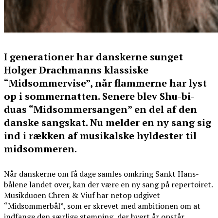
I generationer har danskerne sunget
Holger Drachmanns klassiske
“Midsommervise”, når flammerne har lyst
op i sommernatten. Senere blev Shu-bi-
duas “Midsommersangen” en del af den
danske sangskat. Nu melder en ny sang sig
ind i rækken af musikalske hyldester til
midsommeren.
Når danskerne om få dage samles omkring Sankt Hans-
bålene landet over, kan der være en ny sang på repertoiret.
Musikduoen Chren & Viuf har netop udgivet
“Midsommerbål”, som er skrevet med ambitionen om at
indfange den særlige stemning, der hvert år opstår