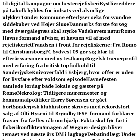
til digital kampagne om hesterejefiskeri
Kystlivreddere
på Lakolk hyldes for indsats ved alvorlige
ulykker
Tønder Kommune efterlyser seks forsvundne
siddekuber ved Højer Sluse
Danmarks første forsøg
med dværgålegræs skal styrke Vadehavets natur
Rømø
Havns formand afviser, at havnen vil af med
rejefiskeriet
Frandsen i front for rejefiskerne: Fra Rømø
til Christiansborg
FC Sydvest 05 gør sig klar til
efterårssæsonen med ny testkamp
Engelsk trænerprofil
med erfaring fra britisk topfodbold til
Sønderjyske
Knivoverfald i Esbjerg, hvor offer er uden
for livsfare efter voldsom episode
Havnefesten
samlede lørdag både lokale og gæster på
Rømø
Nekrolog: Tidligere murermester og
kommunalpolitiker Harry Sørensen er gået
bort
Sønderjysk klubhistorie skrives med rekordstort
salg af Olti Hyseni til Brøndby IF
SF-formand forklarer
fravær fra fælles råb om hjælp: Fakta skal før fart i
fiskerikonflikten
Smagen af Wegner-design bliver
temaet ved næste års DM i lagkage
Debatindlæg: Under