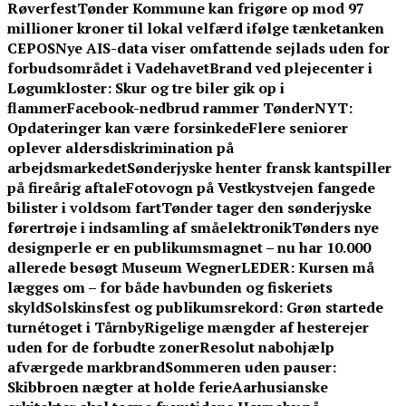
Røverfest
Tønder Kommune kan frigøre op mod 97
millioner kroner til lokal velfærd ifølge tænketanken
CEPOS
Nye AIS-data viser omfattende sejlads uden for
forbudsområdet i Vadehavet
Brand ved plejecenter i
Løgumkloster: Skur og tre biler gik op i
flammer
Facebook-nedbrud rammer TønderNYT:
Opdateringer kan være forsinkede
Flere seniorer
oplever aldersdiskrimination på
arbejdsmarkedet
Sønderjyske henter fransk kantspiller
på fireårig aftale
Fotovogn på Vestkystvejen fangede
bilister i voldsom fart
Tønder tager den sønderjyske
førertrøje i indsamling af småelektronik
Tønders nye
designperle er en publikumsmagnet – nu har 10.000
allerede besøgt Museum Wegner
LEDER: Kursen må
lægges om – for både havbunden og fiskeriets
skyld
Solskinsfest og publikumsrekord: Grøn startede
turnétoget i Tårnby
Rigelige mængder af hesterejer
uden for de forbudte zoner
Resolut nabohjælp
afværgede markbrand
Sommeren uden pauser:
Skibbroen nægter at holde ferie
Aarhusianske