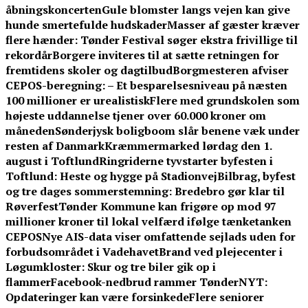
åbningskoncerten
Gule blomster langs vejen kan give
hunde smertefulde hudskader
Masser af gæster kræver
flere hænder: Tønder Festival søger ekstra frivillige til
rekordår
Borgere inviteres til at sætte retningen for
fremtidens skoler og dagtilbud
Borgmesteren afviser
CEPOS-beregning: – Et besparelsesniveau på næsten
100 millioner er urealistisk
Flere med grundskolen som
højeste uddannelse tjener over 60.000 kroner om
måneden
Sønderjysk boligboom slår benene væk under
resten af Danmark
Kræmmermarked lørdag den 1.
august i Toftlund
Ringriderne tyvstarter byfesten i
Toftlund: Heste og hygge på Stadionvej
Bilbrag, byfest
og tre dages sommerstemning: Bredebro gør klar til
Røverfest
Tønder Kommune kan frigøre op mod 97
millioner kroner til lokal velfærd ifølge tænketanken
CEPOS
Nye AIS-data viser omfattende sejlads uden for
forbudsområdet i Vadehavet
Brand ved plejecenter i
Løgumkloster: Skur og tre biler gik op i
flammer
Facebook-nedbrud rammer TønderNYT:
Opdateringer kan være forsinkede
Flere seniorer