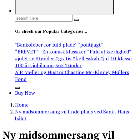
Search
for:
Or check our Popular Categories...
"Bankofeber for fuld plade"
"politijagt"
“BREVET” - En komisk klassiker
“Fuld af kærlighed”
#juletræ #tønder #gratis #fællesskab #jul
10. klasse
100 års jubilæum
365 Tønder
A.P. Møller og Hustru Chastine Mc-Kinney Møllers
Fond
Buy Now
Home
Ny midsommersang vil finde plads ved Sankt Hans-
bålet
Ny midsommersang vil