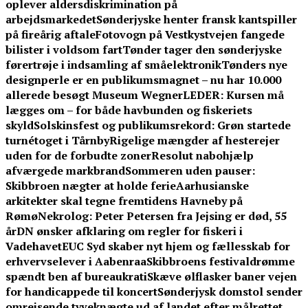
oplever aldersdiskrimination på
arbejdsmarkedet
Sønderjyske henter fransk kantspiller
på fireårig aftale
Fotovogn på Vestkystvejen fangede
bilister i voldsom fart
Tønder tager den sønderjyske
førertrøje i indsamling af småelektronik
Tønders nye
designperle er en publikumsmagnet – nu har 10.000
allerede besøgt Museum Wegner
LEDER: Kursen må
lægges om – for både havbunden og fiskeriets
skyld
Solskinsfest og publikumsrekord: Grøn startede
turnétoget i Tårnby
Rigelige mængder af hesterejer
uden for de forbudte zoner
Resolut nabohjælp
afværgede markbrand
Sommeren uden pauser:
Skibbroen nægter at holde ferie
Aarhusianske
arkitekter skal tegne fremtidens Havneby på
Rømø
Nekrolog: Peter Petersen fra Jejsing er død, 55
år
DN ønsker afklaring om regler for fiskeri i
Vadehavet
EUC Syd skaber nyt hjem og fællesskab for
erhvervselever i Aabenraa
Skibbroens festivaldrømme
spændt ben af bureaukrati
Skæve ølflasker baner vejen
for handicappede til koncert
Sønderjysk domstol sender
omrejsende tyveknægte ud af landet efter målrettet