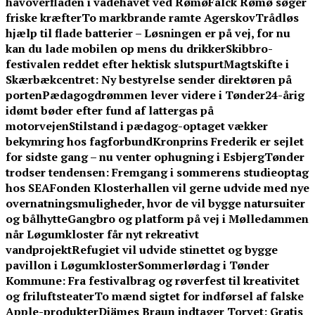
havoverfladen i vadehavet ved Rømø
Falck Rømø søger
friske kræfter
To markbrande ramte Agerskov
Trådløs
hjælp til flade batterier – Løsningen er på vej, for nu
kan du lade mobilen op mens du drikker
Skibbro-
festivalen reddet efter hektisk slutspurt
Magtskifte i
Skærbækcentret: Ny bestyrelse sender direktøren på
porten
Pædagogdrømmen lever videre i Tønder
24-årig
idømt bøder efter fund af lattergas på
motorvejen
Stilstand i pædagog-optaget vækker
bekymring hos fagforbund
Kronprins Frederik er sejlet
for sidste gang – nu venter ophugning i Esbjerg
Tønder
trodser tendensen: Fremgang i sommerens studieoptag
hos SEA
Fonden Klosterhallen vil gerne udvide med nye
overnatningsmuligheder, hvor de vil bygge natursuiter
og bålhytte
Gangbro og platform på vej i Mølledammen
når Løgumkloster får nyt rekreativt
vandprojekt
Refugiet vil udvide stinettet og bygge
pavillon i Løgumkloster
Sommerlørdag i Tønder
Kommune: Fra festivalbrag og røverfest til kreativitet
og friluftsteater
To mænd sigtet for indførsel af falske
Apple-produkter
Djämes Braun indtager Torvet: Gratis