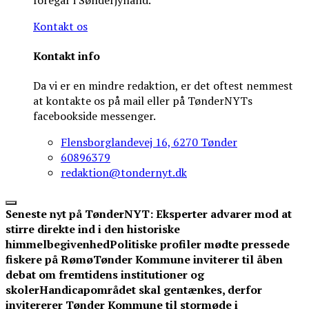
Kontakt os
Kontakt info
Da vi er en mindre redaktion, er det oftest nemmest
at kontakte os på mail eller på TønderNYTs
facebookside messenger.
Flensborglandevej 16, 6270 Tønder
60896379
redaktion@tondernyt.dk
Seneste nyt på TønderNYT:
Eksperter advarer mod at
stirre direkte ind i den historiske
himmelbegivenhed
Politiske profiler mødte pressede
fiskere på Rømø
Tønder Kommune inviterer til åben
debat om fremtidens institutioner og
skoler
Handicapområdet skal gentænkes, derfor
invitererer Tønder Kommune til stormøde i