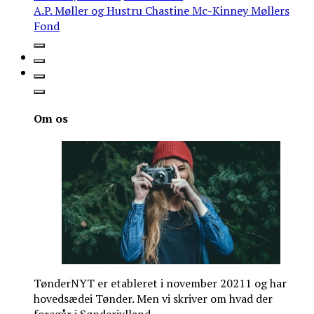
A.P. Møller og Hustru Chastine Mc-Kinney Møllers
Fond
Om os
TønderNYT er etableret i november 20211 og har
hovedsædei Tønder. Men vi skriver om hvad der
foregår i Sønderjylland.