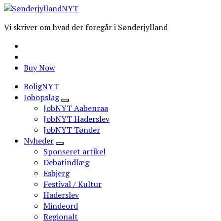
Vi skriver om hvad der foregår i Sønderjylland
Buy Now
BoligNYT
Jobopslag
JobNYT Aabenraa
JobNYT Haderslev
JobNYT Tønder
Nyheder
Sponseret artikel
Debatindlæg
Esbjerg
Festival / Kultur
Haderslev
Mindeord
Regionalt