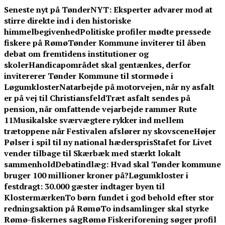
Skip
Seneste nyt på TønderNYT:
Eksperter advarer mod at
to
stirre direkte ind i den historiske
content
himmelbegivenhed
Politiske profiler mødte pressede
fiskere på Rømø
Tønder Kommune inviterer til åben
debat om fremtidens institutioner og
skoler
Handicapområdet skal gentænkes, derfor
invitererer Tønder Kommune til stormøde i
Løgumkloster
Natarbejde på motorvejen, når ny asfalt
er på vej til Christiansfeld
Træt asfalt sendes på
pension, når omfattende vejarbejde rammer Rute
11
Musikalske sværvægtere rykker ind mellem
trætoppene når Festivalen afslører ny skovscene
Højer
Pølser i spil til ny national hæderspris
Stafet for Livet
vender tilbage til Skærbæk med stærkt lokalt
sammenhold
Debatindlæg: Hvad skal Tønder kommune
bruger 100 millioner kroner på?
Løgumkloster i
festdragt: 30.000 gæster indtager byen til
Klostermærken
To børn fundet i god behold efter stor
redningsaktion på Rømø
To indsamlinger skal styrke
Rømø-fiskernes sag
Rømø Fiskeriforening søger profil