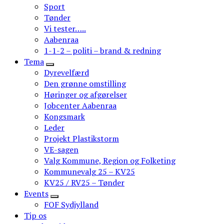
Sport
Tønder
Vi tester…..
Aabenraa
1-1-2 – politi – brand & redning
Tema
Dyrevelfærd
Den grønne omstilling
Høringer og afgørelser
Jobcenter Aabenraa
Kongsmark
Leder
Projekt Plastikstorm
VE-sagen
Valg Kommune, Region og Folketing
Kommunevalg 25 – KV25
KV25 / RV25 – Tønder
Events
FOF Sydjylland
Tip os