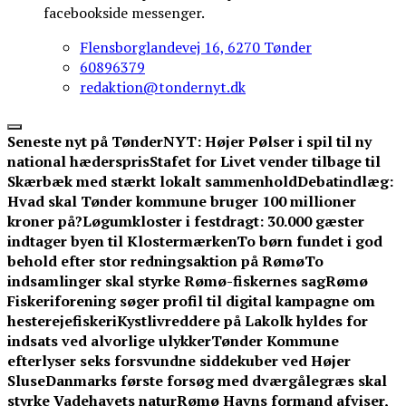
facebookside messenger.
Flensborglandevej 16, 6270 Tønder
60896379
redaktion@tondernyt.dk
Seneste nyt på TønderNYT:
Højer Pølser i spil til ny
national hæderspris
Stafet for Livet vender tilbage til
Skærbæk med stærkt lokalt sammenhold
Debatindlæg:
Hvad skal Tønder kommune bruger 100 millioner
kroner på?
Løgumkloster i festdragt: 30.000 gæster
indtager byen til Klostermærken
To børn fundet i god
behold efter stor redningsaktion på Rømø
To
indsamlinger skal styrke Rømø-fiskernes sag
Rømø
Fiskeriforening søger profil til digital kampagne om
hesterejefiskeri
Kystlivreddere på Lakolk hyldes for
indsats ved alvorlige ulykker
Tønder Kommune
efterlyser seks forsvundne siddekuber ved Højer
Sluse
Danmarks første forsøg med dværgålegræs skal
styrke Vadehavets natur
Rømø Havns formand afviser,