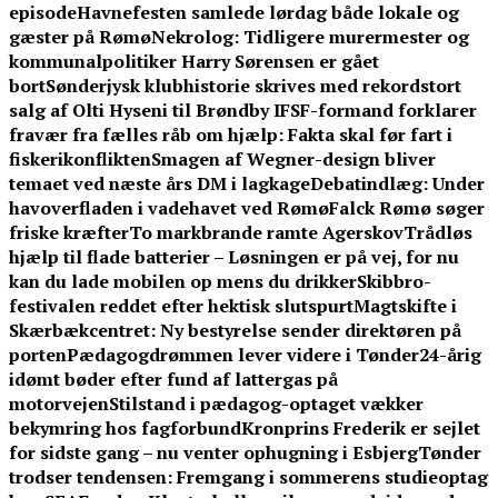
episode
Havnefesten samlede lørdag både lokale og
gæster på Rømø
Nekrolog: Tidligere murermester og
kommunalpolitiker Harry Sørensen er gået
bort
Sønderjysk klubhistorie skrives med rekordstort
salg af Olti Hyseni til Brøndby IF
SF-formand forklarer
fravær fra fælles råb om hjælp: Fakta skal før fart i
fiskerikonflikten
Smagen af Wegner-design bliver
temaet ved næste års DM i lagkage
Debatindlæg: Under
havoverfladen i vadehavet ved Rømø
Falck Rømø søger
friske kræfter
To markbrande ramte Agerskov
Trådløs
hjælp til flade batterier – Løsningen er på vej, for nu
kan du lade mobilen op mens du drikker
Skibbro-
festivalen reddet efter hektisk slutspurt
Magtskifte i
Skærbækcentret: Ny bestyrelse sender direktøren på
porten
Pædagogdrømmen lever videre i Tønder
24-årig
idømt bøder efter fund af lattergas på
motorvejen
Stilstand i pædagog-optaget vækker
bekymring hos fagforbund
Kronprins Frederik er sejlet
for sidste gang – nu venter ophugning i Esbjerg
Tønder
trodser tendensen: Fremgang i sommerens studieoptag