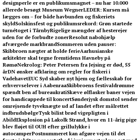
designperle er en publikumsmagnet – nu har 10.000
allerede besøgt Museum Wegner
LEDER: Kursen må
lægges om – for både havbunden og fiskeriets
skyld
Solskinsfest og publikumsrekord: Grøn startede
turnétoget i Tårnby
Rigelige mængder af hesterejer
uden for de forbudte zoner
Resolut nabohjælp
afværgede markbrand
Sommeren uden pauser:
Skibbroen nægter at holde ferie
Aarhusianske
arkitekter skal tegne fremtidens Havneby på
Rømø
Nekrolog: Peter Petersen fra Jejsing er død, 55
år
DN ønsker afklaring om regler for fiskeri i
Vadehavet
EUC Syd skaber nyt hjem og fællesskab for
erhvervselever i Aabenraa
Skibbroens festivaldrømme
spændt ben af bureaukrati
Skæve ølflasker baner vejen
for handicappede til koncert
Sønderjysk domstol sender
omrejsende tyveknægte ud af landet efter målrettet
indbrudsbølge
Tysk bilist brød vigepligten i
Abild
Eksplosion på Lakolk Strand, hvor en 11-årig pige
blev fløjet til OUH efter grillulykke i
autocamper
Postnummeret kan afgøre vejen til det