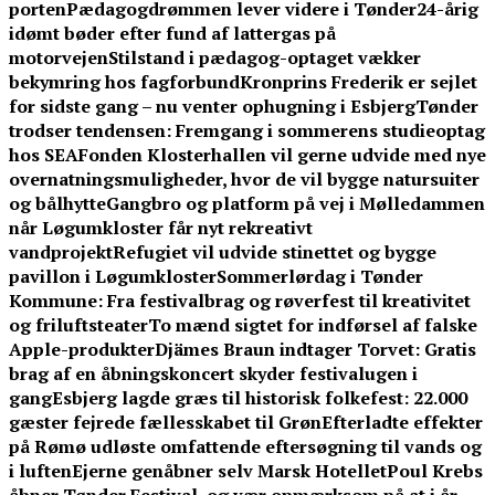
porten
Pædagogdrømmen lever videre i Tønder
24-årig
idømt bøder efter fund af lattergas på
motorvejen
Stilstand i pædagog-optaget vækker
bekymring hos fagforbund
Kronprins Frederik er sejlet
for sidste gang – nu venter ophugning i Esbjerg
Tønder
trodser tendensen: Fremgang i sommerens studieoptag
hos SEA
Fonden Klosterhallen vil gerne udvide med nye
overnatningsmuligheder, hvor de vil bygge natursuiter
og bålhytte
Gangbro og platform på vej i Mølledammen
når Løgumkloster får nyt rekreativt
vandprojekt
Refugiet vil udvide stinettet og bygge
pavillon i Løgumkloster
Sommerlørdag i Tønder
Kommune: Fra festivalbrag og røverfest til kreativitet
og friluftsteater
To mænd sigtet for indførsel af falske
Apple-produkter
Djämes Braun indtager Torvet: Gratis
brag af en åbningskoncert skyder festivalugen i
gang
Esbjerg lagde græs til historisk folkefest: 22.000
gæster fejrede fællesskabet til Grøn
Efterladte effekter
på Rømø udløste omfattende eftersøgning til vands og
i luften
Ejerne genåbner selv Marsk Hotellet
Poul Krebs