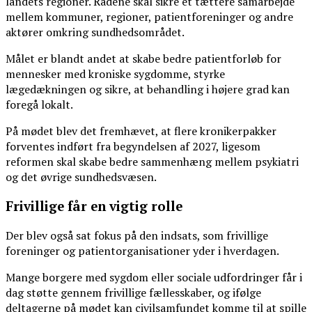
landets regioner. Rådene skal sikre et tættere samarbejde
mellem kommuner, regioner, patientforeninger og andre
aktører omkring sundhedsområdet.
Målet er blandt andet at skabe bedre patientforløb for
mennesker med kroniske sygdomme, styrke
lægedækningen og sikre, at behandling i højere grad kan
foregå lokalt.
På mødet blev det fremhævet, at flere kronikerpakker
forventes indført fra begyndelsen af 2027, ligesom
reformen skal skabe bedre sammenhæng mellem psykiatri
og det øvrige sundhedsvæsen.
Frivillige får en vigtig rolle
Der blev også sat fokus på den indsats, som frivillige
foreninger og patientorganisationer yder i hverdagen.
Mange borgere med sygdom eller sociale udfordringer får i
dag støtte gennem frivillige fællesskaber, og ifølge
deltagerne på mødet kan civilsamfundet komme til at spille