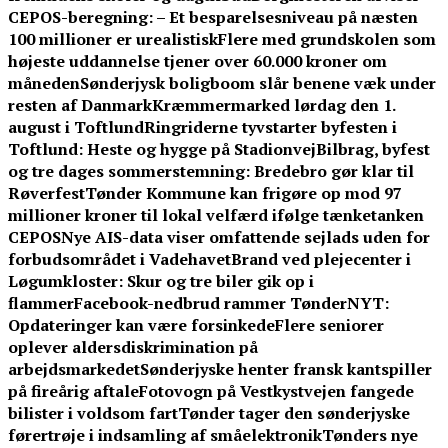
CEPOS-beregning: – Et besparelsesniveau på næsten
100 millioner er urealistisk
Flere med grundskolen som
højeste uddannelse tjener over 60.000 kroner om
måneden
Sønderjysk boligboom slår benene væk under
resten af Danmark
Kræmmermarked lørdag den 1.
august i Toftlund
Ringriderne tyvstarter byfesten i
Toftlund: Heste og hygge på Stadionvej
Bilbrag, byfest
og tre dages sommerstemning: Bredebro gør klar til
Røverfest
Tønder Kommune kan frigøre op mod 97
millioner kroner til lokal velfærd ifølge tænketanken
CEPOS
Nye AIS-data viser omfattende sejlads uden for
forbudsområdet i Vadehavet
Brand ved plejecenter i
Løgumkloster: Skur og tre biler gik op i
flammer
Facebook-nedbrud rammer TønderNYT:
Opdateringer kan være forsinkede
Flere seniorer
oplever aldersdiskrimination på
arbejdsmarkedet
Sønderjyske henter fransk kantspiller
på fireårig aftale
Fotovogn på Vestkystvejen fangede
bilister i voldsom fart
Tønder tager den sønderjyske
førertrøje i indsamling af småelektronik
Tønders nye