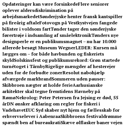
Opdateringer kan være forsinkede
Flere seniorer
oplever aldersdiskrimination på
arbejdsmarkedet
Sønderjyske henter fransk kantspiller
på fireårig aftale
Fotovogn på Vestkystvejen fangede
bilister i voldsom fart
Tønder tager den sønderjyske
førertrøje i indsamling af småelektronik
Tønders nye
designperle er en publikumsmagnet – nu har 10.000
allerede besøgt Museum Wegner
LEDER: Kursen må
lægges om – for både havbunden og fiskeriets
skyld
Solskinsfest og publikumsrekord: Grøn startede
turnétoget i Tårnby
Rigelige mængder af hesterejer
uden for de forbudte zoner
Resolut nabohjælp
afværgede markbrand
Sommeren uden pauser:
Skibbroen nægter at holde ferie
Aarhusianske
arkitekter skal tegne fremtidens Havneby på
Rømø
Nekrolog: Peter Petersen fra Jejsing er død, 55
år
DN ønsker afklaring om regler for fiskeri i
Vadehavet
EUC Syd skaber nyt hjem og fællesskab for
erhvervselever i Aabenraa
Skibbroens festivaldrømme
spændt ben af bureaukrati
Skæve ølflasker baner vejen