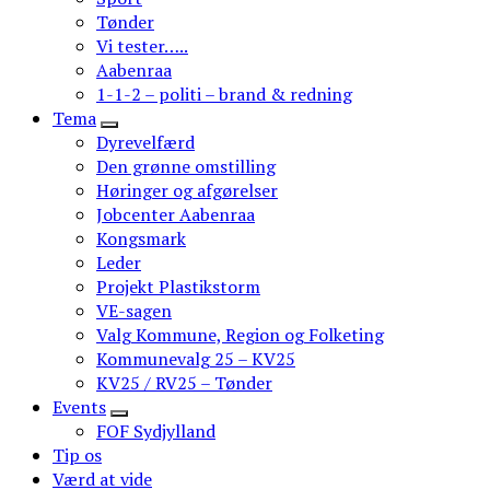
Tønder
Vi tester…..
Aabenraa
1-1-2 – politi – brand & redning
Tema
Dyrevelfærd
Den grønne omstilling
Høringer og afgørelser
Jobcenter Aabenraa
Kongsmark
Leder
Projekt Plastikstorm
VE-sagen
Valg Kommune, Region og Folketing
Kommunevalg 25 – KV25
KV25 / RV25 – Tønder
Events
FOF Sydjylland
Tip os
Værd at vide