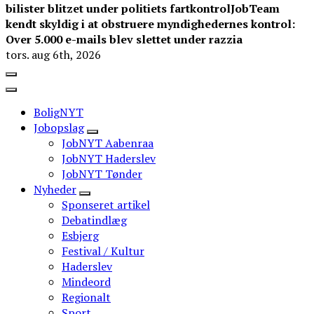
bilister blitzet under politiets fartkontrol
JobTeam
kendt skyldig i at obstruere myndighedernes kontrol:
Over 5.000 e-mails blev slettet under razzia
tors. aug 6th, 2026
BoligNYT
Jobopslag
JobNYT Aabenraa
JobNYT Haderslev
JobNYT Tønder
Nyheder
Sponseret artikel
Debatindlæg
Esbjerg
Festival / Kultur
Haderslev
Mindeord
Regionalt
Sport