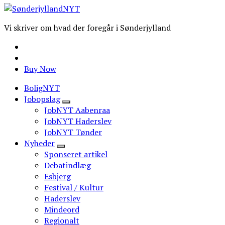
Vi skriver om hvad der foregår i Sønderjylland
Buy Now
BoligNYT
Jobopslag
JobNYT Aabenraa
JobNYT Haderslev
JobNYT Tønder
Nyheder
Sponseret artikel
Debatindlæg
Esbjerg
Festival / Kultur
Haderslev
Mindeord
Regionalt