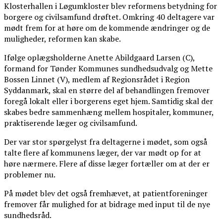
Klosterhallen i Løgumkloster blev reformens betydning for
borgere og civilsamfund drøftet. Omkring 40 deltagere var
mødt frem for at høre om de kommende ændringer og de
muligheder, reformen kan skabe.
Ifølge oplægsholderne Anette Abildgaard Larsen (C),
formand for Tønder Kommunes sundhedsudvalg og Mette
Bossen Linnet (V), medlem af Regionsrådet i Region
Syddanmark, skal en større del af behandlingen fremover
foregå lokalt eller i borgerens eget hjem. Samtidig skal der
skabes bedre sammenhæng mellem hospitaler, kommuner,
praktiserende læger og civilsamfund.
Der var stor spørgelyst fra deltagerne i mødet, som også
talte flere af kommunens læger, der var mødt op for at
høre nærmere. Flere af disse læger fortæller om at der er
problemer nu.
På mødet blev det også fremhævet, at patientforeninger
fremover får mulighed for at bidrage med input til de nye
sundhedsråd.