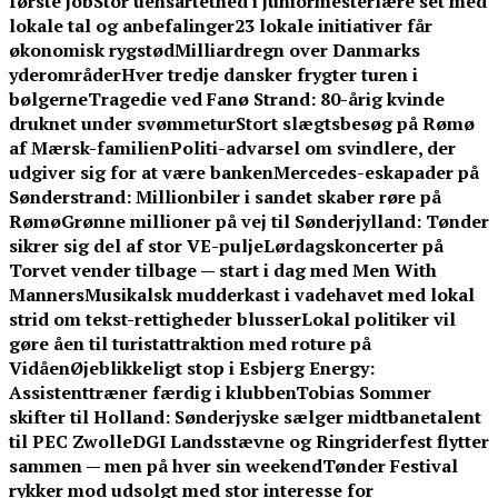
første job
Stor uensartethed i juniormesterlære set med
lokale tal og anbefalinger
23 lokale initiativer får
økonomisk rygstød
Milliardregn over Danmarks
yderområder
Hver tredje dansker frygter turen i
bølgerne
Tragedie ved Fanø Strand: 80-årig kvinde
druknet under svømmetur
Stort slægtsbesøg på Rømø
af Mærsk-familien
Politi-advarsel om svindlere, der
udgiver sig for at være banken
Mercedes-eskapader på
Sønderstrand: Millionbiler i sandet skaber røre på
Rømø
Grønne millioner på vej til Sønderjylland: Tønder
sikrer sig del af stor VE-pulje
Lørdagskoncerter på
Torvet vender tilbage — start i dag med Men With
Manners
Musikalsk mudderkast i vadehavet med lokal
strid om tekst-rettigheder blusser
Lokal politiker vil
gøre åen til turistattraktion med roture på
Vidåen
Øjeblikkeligt stop i Esbjerg Energy:
Assistenttræner færdig i klubben
Tobias Sommer
skifter til Holland: Sønderjyske sælger midtbanetalent
til PEC Zwolle
DGI Landsstævne og Ringriderfest flytter
sammen — men på hver sin weekend
Tønder Festival
rykker mod udsolgt med stor interesse for