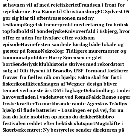
at havnen vil af med rejefiskeriet
Frandsen i front for
rejefiskerne: Fra Rømø til Christiansborg
FC Sydvest 05
gør sig klar til efterårssæsonen med ny
testkamp
Engelsk trænerprofil med erfaring fra britisk
topfodbold til Sønderjyske
Knivoverfald i Esbjerg, hvor
offer er uden for livsfare efter voldsom
episode
Havnefesten samlede lørdag både lokale og
gæster på Rømø
Nekrolog: Tidligere murermester og
kommunalpolitiker Harry Sørensen er gået
bort
Sønderjysk klubhistorie skrives med rekordstort
salg af Olti Hyseni til Brøndby IF
SF-formand forklarer
fravær fra fælles råb om hjælp: Fakta skal før fart i
fiskerikonflikten
Smagen af Wegner-design bliver
temaet ved næste års DM i lagkage
Debatindlæg: Under
havoverfladen i vadehavet ved Rømø
Falck Rømø søger
friske kræfter
To markbrande ramte Agerskov
Trådløs
hjælp til flade batterier – Løsningen er på vej, for nu
kan du lade mobilen op mens du drikker
Skibbro-
festivalen reddet efter hektisk slutspurt
Magtskifte i
Skærbækcentret: Ny bestyrelse sender direktøren på