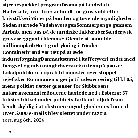
stjernespækket program
Drama på Lindedal i
Haderselv, hvor to er anholdt for grov vold efter
knivstikkeri
Miner på bunden og tøvende myndigheder:
Sådan startede Vadehavssagen
Sommerpenge gennem
Airbnb, men pas på de juridiske faldgruber
Sønderjysk
grovvaregigant i klemme: Glemte at anmelde
millionopkøb
Hurtig udrykning i Tønder:
Containerbrand var tæt på at æde
industribygning
Danmarksturné i kaffetyveri ender med
fængsel og udvisning
Erhvervseksistens på pause:
Lokalpolitikere i opråb til minister over stoppet
rejefiskeri
Kommunen siger ja til udeservering til kl 05,
mens politiet sætter grænser for Skibbroens
natarrangementer
Bøderne haglede ned i Esbjerg: 37
bilister blitzet under politiets fartkontrol
JobTeam
kendt skyldig i at obstruere myndighedernes kontrol:
Over 5.000 e-mails blev slettet under razzia
tors. aug 6th, 2026