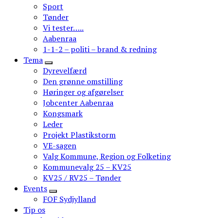
Sport
Tønder
Vi tester…..
Aabenraa
1-1-2 – politi – brand & redning
Tema
Dyrevelfærd
Den grønne omstilling
Høringer og afgørelser
Jobcenter Aabenraa
Kongsmark
Leder
Projekt Plastikstorm
VE-sagen
Valg Kommune, Region og Folketing
Kommunevalg 25 – KV25
KV25 / RV25 – Tønder
Events
FOF Sydjylland
Tip os