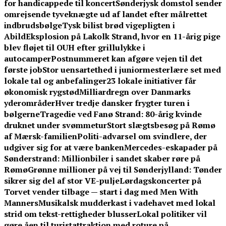
for handicappede til koncert
Sønderjysk domstol sender
omrejsende tyveknægte ud af landet efter målrettet
indbrudsbølge
Tysk bilist brød vigepligten i
Abild
Eksplosion på Lakolk Strand, hvor en 11-årig pige
blev fløjet til OUH efter grillulykke i
autocamper
Postnummeret kan afgøre vejen til det
første job
Stor uensartethed i juniormesterlære set med
lokale tal og anbefalinger
23 lokale initiativer får
økonomisk rygstød
Milliardregn over Danmarks
yderområder
Hver tredje dansker frygter turen i
bølgerne
Tragedie ved Fanø Strand: 80-årig kvinde
druknet under svømmetur
Stort slægtsbesøg på Rømø
af Mærsk-familien
Politi-advarsel om svindlere, der
udgiver sig for at være banken
Mercedes-eskapader på
Sønderstrand: Millionbiler i sandet skaber røre på
Rømø
Grønne millioner på vej til Sønderjylland: Tønder
sikrer sig del af stor VE-pulje
Lørdagskoncerter på
Torvet vender tilbage — start i dag med Men With
Manners
Musikalsk mudderkast i vadehavet med lokal
strid om tekst-rettigheder blusser
Lokal politiker vil
gøre åen til turistattraktion med roture på