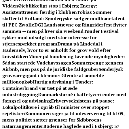
Vidåen
Øjeblikkeligt stop i Esbjerg Energy:
Assistenttræner færdig i klubben
Tobias Sommer
skifter til Holland: Sønderjyske sælger midtbanetalent
til PEC Zwolle
DGI Landsstævne og Ringriderfest flytter
sammen — men på hver sin weekend
Tønder Festival
rykker mod udsolgt med stor interesse for
stjernespækket program
Drama på Lindedal i
Haderselv, hvor to er anholdt for grov vold efter
knivstikkeri
Miner på bunden og tøvende myndigheder:
Sådan startede Vadehavssagen
Sommerpenge gennem
Airbnb, men pas på de juridiske faldgruber
Sønderjysk
grovvaregigant i klemme: Glemte at anmelde
millionopkøb
Hurtig udrykning i Tønder:
Containerbrand var tæt på at æde
industribygning
Danmarksturné i kaffetyveri ender med
fængsel og udvisning
Erhvervseksistens på pause:
Lokalpolitikere i opråb til minister over stoppet
rejefiskeri
Kommunen siger ja til udeservering til kl 05,
mens politiet sætter grænser for Skibbroens
natarrangementer
Bøderne haglede ned i Esbjerg: 37