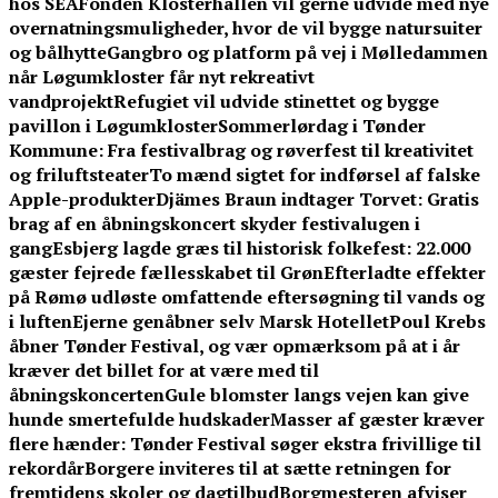
hos SEA
Fonden Klosterhallen vil gerne udvide med nye
overnatningsmuligheder, hvor de vil bygge natursuiter
og bålhytte
Gangbro og platform på vej i Mølledammen
når Løgumkloster får nyt rekreativt
vandprojekt
Refugiet vil udvide stinettet og bygge
pavillon i Løgumkloster
Sommerlørdag i Tønder
Kommune: Fra festivalbrag og røverfest til kreativitet
og friluftsteater
To mænd sigtet for indførsel af falske
Apple-produkter
Djämes Braun indtager Torvet: Gratis
brag af en åbningskoncert skyder festivalugen i
gang
Esbjerg lagde græs til historisk folkefest: 22.000
gæster fejrede fællesskabet til Grøn
Efterladte effekter
på Rømø udløste omfattende eftersøgning til vands og
i luften
Ejerne genåbner selv Marsk Hotellet
Poul Krebs
åbner Tønder Festival, og vær opmærksom på at i år
kræver det billet for at være med til
åbningskoncerten
Gule blomster langs vejen kan give
hunde smertefulde hudskader
Masser af gæster kræver
flere hænder: Tønder Festival søger ekstra frivillige til
rekordår
Borgere inviteres til at sætte retningen for
fremtidens skoler og dagtilbud
Borgmesteren afviser