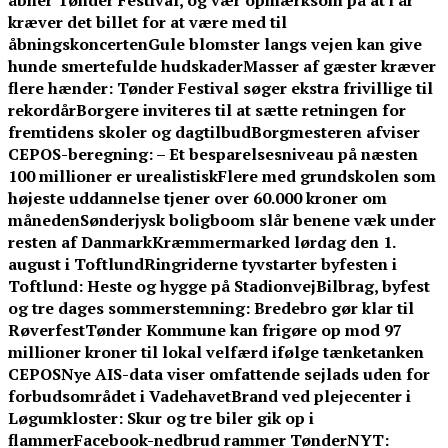
åbner Tønder Festival, og vær opmærksom på at i år
kræver det billet for at være med til
åbningskoncerten
Gule blomster langs vejen kan give
hunde smertefulde hudskader
Masser af gæster kræver
flere hænder: Tønder Festival søger ekstra frivillige til
rekordår
Borgere inviteres til at sætte retningen for
fremtidens skoler og dagtilbud
Borgmesteren afviser
CEPOS-beregning: – Et besparelsesniveau på næsten
100 millioner er urealistisk
Flere med grundskolen som
højeste uddannelse tjener over 60.000 kroner om
måneden
Sønderjysk boligboom slår benene væk under
resten af Danmark
Kræmmermarked lørdag den 1.
august i Toftlund
Ringriderne tyvstarter byfesten i
Toftlund: Heste og hygge på Stadionvej
Bilbrag, byfest
og tre dages sommerstemning: Bredebro gør klar til
Røverfest
Tønder Kommune kan frigøre op mod 97
millioner kroner til lokal velfærd ifølge tænketanken
CEPOS
Nye AIS-data viser omfattende sejlads uden for
forbudsområdet i Vadehavet
Brand ved plejecenter i
Løgumkloster: Skur og tre biler gik op i
flammer
Facebook-nedbrud rammer TønderNYT: