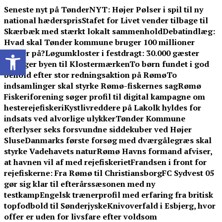
Skip
Seneste nyt på TønderNYT:
Højer Pølser i spil til ny
to
national hæderspris
Stafet for Livet vender tilbage til
content
Skærbæk med stærkt lokalt sammenhold
Debatindlæg:
Hvad skal Tønder kommune bruger 100 millioner
Open toolbar
kroner på?
Løgumkloster i festdragt: 30.000 gæster
indtager byen til Klostermærken
To børn fundet i god
behold efter stor redningsaktion på Rømø
To
indsamlinger skal styrke Rømø-fiskernes sag
Rømø
Fiskeriforening søger profil til digital kampagne om
hesterejefiskeri
Kystlivreddere på Lakolk hyldes for
indsats ved alvorlige ulykker
Tønder Kommune
efterlyser seks forsvundne siddekuber ved Højer
Sluse
Danmarks første forsøg med dværgålegræs skal
styrke Vadehavets natur
Rømø Havns formand afviser,
at havnen vil af med rejefiskeriet
Frandsen i front for
rejefiskerne: Fra Rømø til Christiansborg
FC Sydvest 05
gør sig klar til efterårssæsonen med ny
testkamp
Engelsk trænerprofil med erfaring fra britisk
topfodbold til Sønderjyske
Knivoverfald i Esbjerg, hvor
offer er uden for livsfare efter voldsom