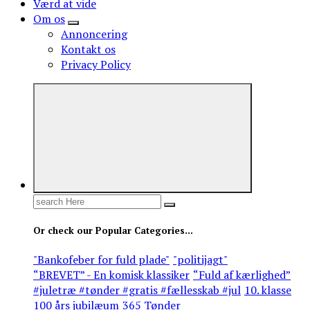
Værd at vide
Om os
Annoncering
Kontakt os
Privacy Policy
Search
for:
Or check our Popular Categories...
"Bankofeber for fuld plade"
"politijagt"
“BREVET” - En komisk klassiker
“Fuld af kærlighed”
#juletræ #tønder #gratis #fællesskab #jul
10. klasse
100 års jubilæum
365 Tønder