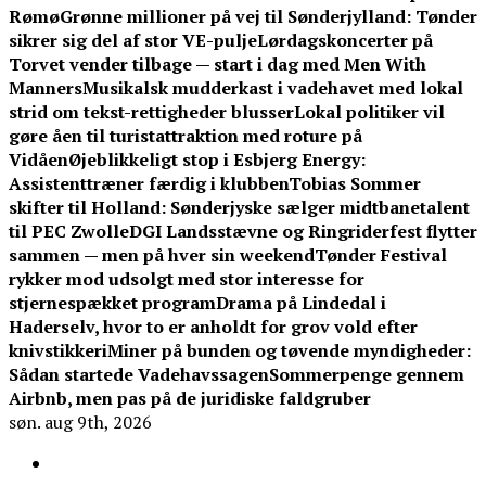
Rømø
Grønne millioner på vej til Sønderjylland: Tønder
sikrer sig del af stor VE-pulje
Lørdagskoncerter på
Torvet vender tilbage — start i dag med Men With
Manners
Musikalsk mudderkast i vadehavet med lokal
strid om tekst-rettigheder blusser
Lokal politiker vil
gøre åen til turistattraktion med roture på
Vidåen
Øjeblikkeligt stop i Esbjerg Energy:
Assistenttræner færdig i klubben
Tobias Sommer
skifter til Holland: Sønderjyske sælger midtbanetalent
til PEC Zwolle
DGI Landsstævne og Ringriderfest flytter
sammen — men på hver sin weekend
Tønder Festival
rykker mod udsolgt med stor interesse for
stjernespækket program
Drama på Lindedal i
Haderselv, hvor to er anholdt for grov vold efter
knivstikkeri
Miner på bunden og tøvende myndigheder:
Sådan startede Vadehavssagen
Sommerpenge gennem
Airbnb, men pas på de juridiske faldgruber
søn. aug 9th, 2026