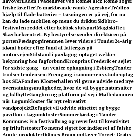
havoverfladen i vadehavet ved Rømø
Falck Rømø søger
friske kræfter
To markbrande ramte Agerskov
Trådløs
hjælp til flade batterier – Løsningen er på vej, for nu
kan du lade mobilen op mens du drikker
Skibbro-
festivalen reddet efter hektisk slutspurt
Magtskifte i
Skærbækcentret: Ny bestyrelse sender direktøren på
porten
Pædagogdrømmen lever videre i Tønder
24-årig
idømt bøder efter fund af lattergas på
motorvejen
Stilstand i pædagog-optaget vækker
bekymring hos fagforbund
Kronprins Frederik er sejlet
for sidste gang – nu venter ophugning i Esbjerg
Tønder
trodser tendensen: Fremgang i sommerens studieoptag
hos SEA
Fonden Klosterhallen vil gerne udvide med nye
overnatningsmuligheder, hvor de vil bygge natursuiter
og bålhytte
Gangbro og platform på vej i Mølledammen
når Løgumkloster får nyt rekreativt
vandprojekt
Refugiet vil udvide stinettet og bygge
pavillon i Løgumkloster
Sommerlørdag i Tønder
Kommune: Fra festivalbrag og røverfest til kreativitet
og friluftsteater
To mænd sigtet for indførsel af falske
Apple-produkter
Djämes Braun indtager Torvet: Gratis