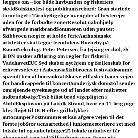
lægges om – for både havbunden og fiskeriets
skyld
Solskinsfest og publikumsrekord: Grøn startede
turnétoget i Tårnby
Rigelige mængder af hesterejer
uden for de forbudte zoner
Resolut nabohjælp
afværgede markbrand
Sommeren uden pauser:
Skibbroen nægter at holde ferie
Aarhusianske
arkitekter skal tegne fremtidens Havneby på
Rømø
Nekrolog: Peter Petersen fra Jejsing er død, 55
år
DN ønsker afklaring om regler for fiskeri i
Vadehavet
EUC Syd skaber nyt hjem og fællesskab for
erhvervselever i Aabenraa
Skibbroens festivaldrømme
spændt ben af bureaukrati
Skæve ølflasker baner vejen
for handicappede til koncert
Sønderjysk domstol sender
omrejsende tyveknægte ud af landet efter målrettet
indbrudsbølge
Tysk bilist brød vigepligten i
Abild
Eksplosion på Lakolk Strand, hvor en 11-årig pige
blev fløjet til OUH efter grillulykke i
autocamper
Postnummeret kan afgøre vejen til det
første job
Stor uensartethed i juniormesterlære set med
lokale tal og anbefalinger
23 lokale initiativer får
økonomisk rygstød
Milliardregn over Danmarks