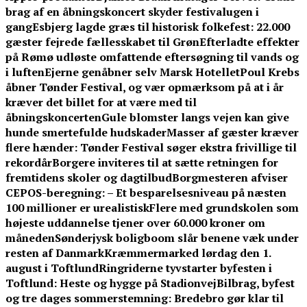
brag af en åbningskoncert skyder festivalugen i
gang
Esbjerg lagde græs til historisk folkefest: 22.000
gæster fejrede fællesskabet til Grøn
Efterladte effekter
på Rømø udløste omfattende eftersøgning til vands og
i luften
Ejerne genåbner selv Marsk Hotellet
Poul Krebs
åbner Tønder Festival, og vær opmærksom på at i år
kræver det billet for at være med til
åbningskoncerten
Gule blomster langs vejen kan give
hunde smertefulde hudskader
Masser af gæster kræver
flere hænder: Tønder Festival søger ekstra frivillige til
rekordår
Borgere inviteres til at sætte retningen for
fremtidens skoler og dagtilbud
Borgmesteren afviser
CEPOS-beregning: – Et besparelsesniveau på næsten
100 millioner er urealistisk
Flere med grundskolen som
højeste uddannelse tjener over 60.000 kroner om
måneden
Sønderjysk boligboom slår benene væk under
resten af Danmark
Kræmmermarked lørdag den 1.
august i Toftlund
Ringriderne tyvstarter byfesten i
Toftlund: Heste og hygge på Stadionvej
Bilbrag, byfest
og tre dages sommerstemning: Bredebro gør klar til