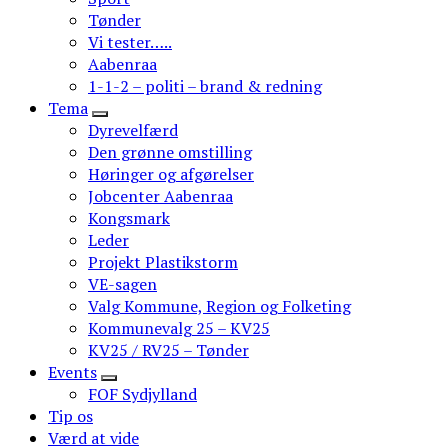
Tønder
Vi tester…..
Aabenraa
1-1-2 – politi – brand & redning
Tema
Dyrevelfærd
Den grønne omstilling
Høringer og afgørelser
Jobcenter Aabenraa
Kongsmark
Leder
Projekt Plastikstorm
VE-sagen
Valg Kommune, Region og Folketing
Kommunevalg 25 – KV25
KV25 / RV25 – Tønder
Events
FOF Sydjylland
Tip os
Værd at vide