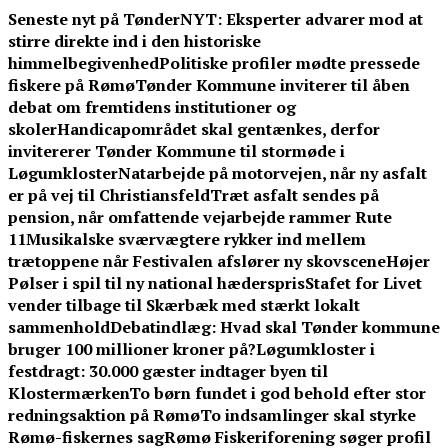
Skip
Seneste nyt på TønderNYT:
Eksperter advarer mod at
to
stirre direkte ind i den historiske
content
himmelbegivenhed
Politiske profiler mødte pressede
fiskere på Rømø
Tønder Kommune inviterer til åben
debat om fremtidens institutioner og
skoler
Handicapområdet skal gentænkes, derfor
invitererer Tønder Kommune til stormøde i
Løgumkloster
Natarbejde på motorvejen, når ny asfalt
er på vej til Christiansfeld
Træt asfalt sendes på
pension, når omfattende vejarbejde rammer Rute
11
Musikalske sværvægtere rykker ind mellem
trætoppene når Festivalen afslører ny skovscene
Højer
Pølser i spil til ny national hæderspris
Stafet for Livet
vender tilbage til Skærbæk med stærkt lokalt
sammenhold
Debatindlæg: Hvad skal Tønder kommune
bruger 100 millioner kroner på?
Løgumkloster i
festdragt: 30.000 gæster indtager byen til
Klostermærken
To børn fundet i god behold efter stor
redningsaktion på Rømø
To indsamlinger skal styrke
Rømø-fiskernes sag
Rømø Fiskeriforening søger profil