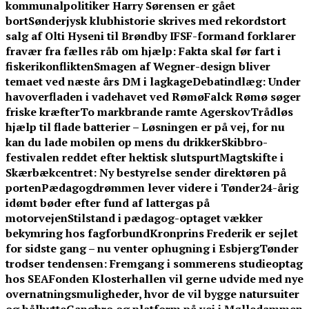
kommunalpolitiker Harry Sørensen er gået
bort
Sønderjysk klubhistorie skrives med rekordstort
salg af Olti Hyseni til Brøndby IF
SF-formand forklarer
fravær fra fælles råb om hjælp: Fakta skal før fart i
fiskerikonflikten
Smagen af Wegner-design bliver
temaet ved næste års DM i lagkage
Debatindlæg: Under
havoverfladen i vadehavet ved Rømø
Falck Rømø søger
friske kræfter
To markbrande ramte Agerskov
Trådløs
hjælp til flade batterier – Løsningen er på vej, for nu
kan du lade mobilen op mens du drikker
Skibbro-
festivalen reddet efter hektisk slutspurt
Magtskifte i
Skærbækcentret: Ny bestyrelse sender direktøren på
porten
Pædagogdrømmen lever videre i Tønder
24-årig
idømt bøder efter fund af lattergas på
motorvejen
Stilstand i pædagog-optaget vækker
bekymring hos fagforbund
Kronprins Frederik er sejlet
for sidste gang – nu venter ophugning i Esbjerg
Tønder
trodser tendensen: Fremgang i sommerens studieoptag
hos SEA
Fonden Klosterhallen vil gerne udvide med nye
overnatningsmuligheder, hvor de vil bygge natursuiter