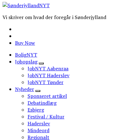
Vi skriver om hvad der foregår i Sønderjylland
Buy Now
BoligNYT
Jobopslag
JobNYT Aabenraa
JobNYT Haderslev
JobNYT Tønder
Nyheder
Sponseret artikel
Debatindlæg
Esbjerg
Festival / Kultur
Haderslev
Mindeord
Regionalt