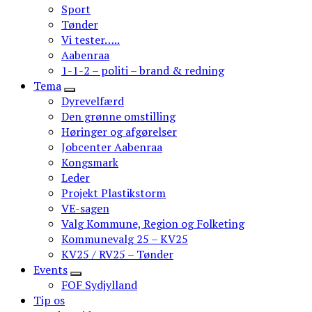
Sport
Tønder
Vi tester…..
Aabenraa
1-1-2 – politi – brand & redning
Tema
Dyrevelfærd
Den grønne omstilling
Høringer og afgørelser
Jobcenter Aabenraa
Kongsmark
Leder
Projekt Plastikstorm
VE-sagen
Valg Kommune, Region og Folketing
Kommunevalg 25 – KV25
KV25 / RV25 – Tønder
Events
FOF Sydjylland
Tip os