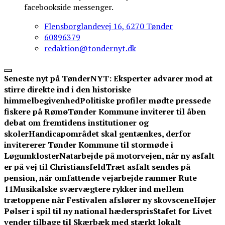
facebookside messenger.
Flensborglandevej 16, 6270 Tønder
60896379
redaktion@tondernyt.dk
Seneste nyt på TønderNYT:
Eksperter advarer mod at
stirre direkte ind i den historiske
himmelbegivenhed
Politiske profiler mødte pressede
fiskere på Rømø
Tønder Kommune inviterer til åben
debat om fremtidens institutioner og
skoler
Handicapområdet skal gentænkes, derfor
invitererer Tønder Kommune til stormøde i
Løgumkloster
Natarbejde på motorvejen, når ny asfalt
er på vej til Christiansfeld
Træt asfalt sendes på
pension, når omfattende vejarbejde rammer Rute
11
Musikalske sværvægtere rykker ind mellem
trætoppene når Festivalen afslører ny skovscene
Højer
Pølser i spil til ny national hæderspris
Stafet for Livet
vender tilbage til Skærbæk med stærkt lokalt