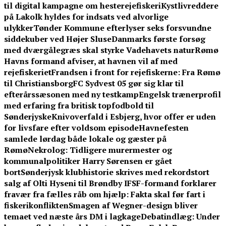
til digital kampagne om hesterejefiskeri
Kystlivreddere
på Lakolk hyldes for indsats ved alvorlige
ulykker
Tønder Kommune efterlyser seks forsvundne
siddekuber ved Højer Sluse
Danmarks første forsøg
med dværgålegræs skal styrke Vadehavets natur
Rømø
Havns formand afviser, at havnen vil af med
rejefiskeriet
Frandsen i front for rejefiskerne: Fra Rømø
til Christiansborg
FC Sydvest 05 gør sig klar til
efterårssæsonen med ny testkamp
Engelsk trænerprofil
med erfaring fra britisk topfodbold til
Sønderjyske
Knivoverfald i Esbjerg, hvor offer er uden
for livsfare efter voldsom episode
Havnefesten
samlede lørdag både lokale og gæster på
Rømø
Nekrolog: Tidligere murermester og
kommunalpolitiker Harry Sørensen er gået
bort
Sønderjysk klubhistorie skrives med rekordstort
salg af Olti Hyseni til Brøndby IF
SF-formand forklarer
fravær fra fælles råb om hjælp: Fakta skal før fart i
fiskerikonflikten
Smagen af Wegner-design bliver
temaet ved næste års DM i lagkage
Debatindlæg: Under