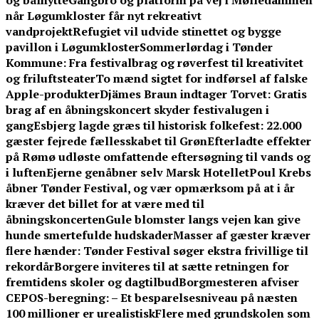
og bålhytte
Gangbro og platform på vej i Mølledammen
når Løgumkloster får nyt rekreativt
vandprojekt
Refugiet vil udvide stinettet og bygge
pavillon i Løgumkloster
Sommerlørdag i Tønder
Kommune: Fra festivalbrag og røverfest til kreativitet
og friluftsteater
To mænd sigtet for indførsel af falske
Apple-produkter
Djämes Braun indtager Torvet: Gratis
brag af en åbningskoncert skyder festivalugen i
gang
Esbjerg lagde græs til historisk folkefest: 22.000
gæster fejrede fællesskabet til Grøn
Efterladte effekter
på Rømø udløste omfattende eftersøgning til vands og
i luften
Ejerne genåbner selv Marsk Hotellet
Poul Krebs
åbner Tønder Festival, og vær opmærksom på at i år
kræver det billet for at være med til
åbningskoncerten
Gule blomster langs vejen kan give
hunde smertefulde hudskader
Masser af gæster kræver
flere hænder: Tønder Festival søger ekstra frivillige til
rekordår
Borgere inviteres til at sætte retningen for
fremtidens skoler og dagtilbud
Borgmesteren afviser
CEPOS-beregning: – Et besparelsesniveau på næsten
100 millioner er urealistisk
Flere med grundskolen som