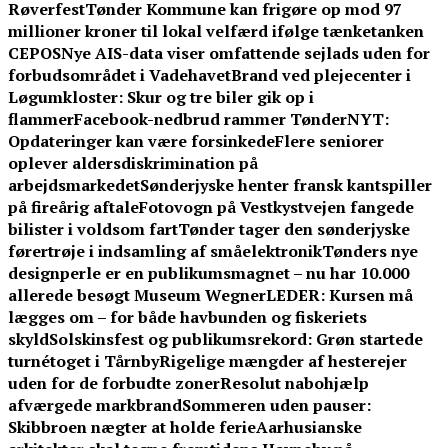
Røverfest
Tønder Kommune kan frigøre op mod 97
millioner kroner til lokal velfærd ifølge tænketanken
CEPOS
Nye AIS-data viser omfattende sejlads uden for
forbudsområdet i Vadehavet
Brand ved plejecenter i
Løgumkloster: Skur og tre biler gik op i
flammer
Facebook-nedbrud rammer TønderNYT:
Opdateringer kan være forsinkede
Flere seniorer
oplever aldersdiskrimination på
arbejdsmarkedet
Sønderjyske henter fransk kantspiller
på fireårig aftale
Fotovogn på Vestkystvejen fangede
bilister i voldsom fart
Tønder tager den sønderjyske
førertrøje i indsamling af småelektronik
Tønders nye
designperle er en publikumsmagnet – nu har 10.000
allerede besøgt Museum Wegner
LEDER: Kursen må
lægges om – for både havbunden og fiskeriets
skyld
Solskinsfest og publikumsrekord: Grøn startede
turnétoget i Tårnby
Rigelige mængder af hesterejer
uden for de forbudte zoner
Resolut nabohjælp
afværgede markbrand
Sommeren uden pauser:
Skibbroen nægter at holde ferie
Aarhusianske