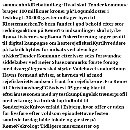
sammenhold
Debatindlæg: Hvad skal Tønder kommune
bruger 100 millioner kroner på?
Løgumkloster i
festdragt: 30.000 gæster indtager byen til
Klostermærken
To børn fundet i god behold efter stor
redningsaktion på Rømø
To indsamlinger skal styrke
Rømø-fiskernes sag
Rømø Fiskeriforening søger profil
til digital kampagne om hesterejefiskeri
Kystlivreddere
på Lakolk hyldes for indsats ved alvorlige
ulykker
Tønder Kommune efterlyser seks forsvundne
siddekuber ved Højer Sluse
Danmarks første forsøg
med dværgålegræs skal styrke Vadehavets natur
Rømø
Havns formand afviser, at havnen vil af med
rejefiskeriet
Frandsen i front for rejefiskerne: Fra Rømø
til Christiansborg
FC Sydvest 05 gør sig klar til
efterårssæsonen med ny testkamp
Engelsk trænerprofil
med erfaring fra britisk topfodbold til
Sønderjyske
Knivoverfald i Esbjerg, hvor offer er uden
for livsfare efter voldsom episode
Havnefesten
samlede lørdag både lokale og gæster på
Rømø
Nekrolog: Tidligere murermester og