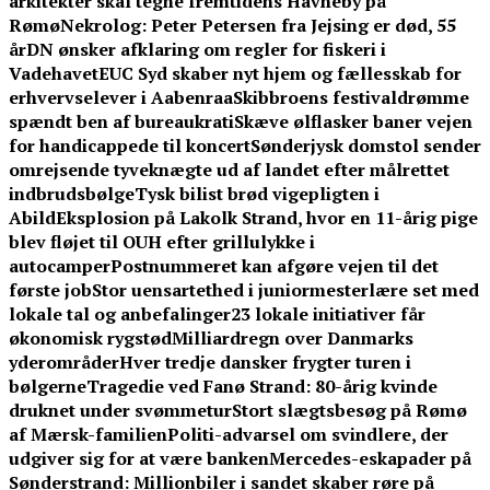
arkitekter skal tegne fremtidens Havneby på
Rømø
Nekrolog: Peter Petersen fra Jejsing er død, 55
år
DN ønsker afklaring om regler for fiskeri i
Vadehavet
EUC Syd skaber nyt hjem og fællesskab for
erhvervselever i Aabenraa
Skibbroens festivaldrømme
spændt ben af bureaukrati
Skæve ølflasker baner vejen
for handicappede til koncert
Sønderjysk domstol sender
omrejsende tyveknægte ud af landet efter målrettet
indbrudsbølge
Tysk bilist brød vigepligten i
Abild
Eksplosion på Lakolk Strand, hvor en 11-årig pige
blev fløjet til OUH efter grillulykke i
autocamper
Postnummeret kan afgøre vejen til det
første job
Stor uensartethed i juniormesterlære set med
lokale tal og anbefalinger
23 lokale initiativer får
økonomisk rygstød
Milliardregn over Danmarks
yderområder
Hver tredje dansker frygter turen i
bølgerne
Tragedie ved Fanø Strand: 80-årig kvinde
druknet under svømmetur
Stort slægtsbesøg på Rømø
af Mærsk-familien
Politi-advarsel om svindlere, der
udgiver sig for at være banken
Mercedes-eskapader på
Sønderstrand: Millionbiler i sandet skaber røre på