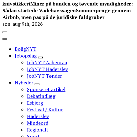
knivstikkeri
Miner på bunden og tøvende myndigheder:
Sådan startede Vadehavssagen
Sommerpenge gennem
Airbnb, men pas på de juridiske faldgruber
søn. aug 9th, 2026
BoligNYT
Jobopslag
JobNYT Aabenraa
JobNYT Haderslev
JobNYT Tønder
Nyheder
Sponseret artikel
Debatindlæg
Esbjerg
Festival / Kultur
Haderslev
Mindeord
Regionalt
Sport