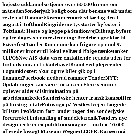
højeste uddannelse tjener over 60.000 kroner om
måneden
Sønderjysk boligboom slår benene væk under
resten af Danmark
Kræmmermarked lørdag den 1.
august i Toftlund
Ringriderne tyvstarter byfesten i
Toftlund: Heste og hygge på Stadionvej
Bilbrag, byfest
og tre dages sommerstemning: Bredebro gør klar til
Røverfest
Tønder Kommune kan frigøre op mod 97
millioner kroner til lokal velfærd ifølge tænketanken
CEPOS
Nye AIS-data viser omfattende sejlads uden for
forbudsområdet i Vadehavet
Brand ved plejecenter i
Løgumkloster: Skur og tre biler gik op i
flammer
Facebook-nedbrud rammer TønderNYT:
Opdateringer kan være forsinkede
Flere seniorer
oplever aldersdiskrimination på
arbejdsmarkedet
Sønderjyske henter fransk kantspiller
på fireårig aftale
Fotovogn på Vestkystvejen fangede
bilister i voldsom fart
Tønder tager den sønderjyske
førertrøje i indsamling af småelektronik
Tønders nye
designperle er en publikumsmagnet – nu har 10.000
allerede besøgt Museum Wegner
LEDER: Kursen må