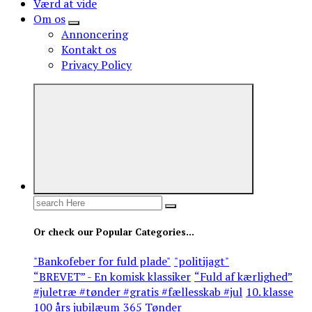
Værd at vide
Om os
Annoncering
Kontakt os
Privacy Policy
Search
for:
Or check our Popular Categories...
"Bankofeber for fuld plade"
"politijagt"
“BREVET” - En komisk klassiker
“Fuld af kærlighed”
#juletræ #tønder #gratis #fællesskab #jul
10. klasse
100 års jubilæum
365 Tønder