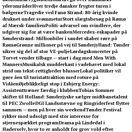
yderområder
Hver tredje dansker frygter turen i
bølgerne
Tragedie ved Fanø Strand: 80-årig kvinde
druknet under svømmetur
Stort slægtsbesøg på Rømø
af Mærsk-familien
Politi-advarsel om svindlere, der
udgiver sig for at være banken
Mercedes-eskapader på
Sønderstrand: Millionbiler i sandet skaber røre på
Rømø
Grønne millioner på vej til Sønderjylland: Tønder
sikrer sig del af stor VE-pulje
Lørdagskoncerter på
Torvet vender tilbage — start i dag med Men With
Manners
Musikalsk mudderkast i vadehavet med lokal
strid om tekst-rettigheder blusser
Lokal politiker vil
gøre åen til turistattraktion med roture på
Vidåen
Øjeblikkeligt stop i Esbjerg Energy:
Assistenttræner færdig i klubben
Tobias Sommer
skifter til Holland: Sønderjyske sælger midtbanetalent
til PEC Zwolle
DGI Landsstævne og Ringriderfest flytter
sammen — men på hver sin weekend
Tønder Festival
rykker mod udsolgt med stor interesse for
stjernespækket program
Drama på Lindedal i
Haderselv, hvor to er anholdt for grov vold efter