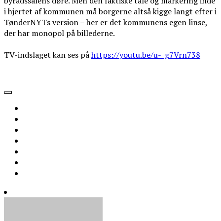
byrådssalens døre. Men den faktiske tale og markering inde
i hjertet af kommunen må borgerne altså kigge langt efter i
TønderNYTs version – her er det kommunens egen linse,
der har monopol på billederne.
TV-indslaget kan ses på
https://youtu.be/u-_g7Vrn738