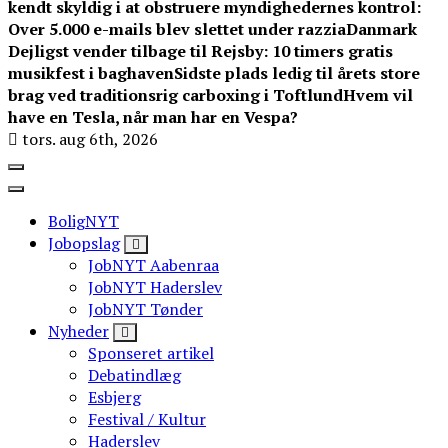
kendt skyldig i at obstruere myndighedernes kontrol:
Over 5.000 e-mails blev slettet under razzia
Danmark
Dejligst vender tilbage til Rejsby: 10 timers gratis
musikfest i baghaven
Sidste plads ledig til årets store
brag ved traditionsrig carboxing i Toftlund
Hvem vil
have en Tesla, når man har en Vespa?
tors. aug 6th, 2026
BoligNYT
Jobopslag
JobNYT Aabenraa
JobNYT Haderslev
JobNYT Tønder
Nyheder
Sponseret artikel
Debatindlæg
Esbjerg
Festival / Kultur
Haderslev