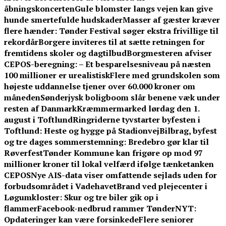
åbningskoncerten
Gule blomster langs vejen kan give
hunde smertefulde hudskader
Masser af gæster kræver
flere hænder: Tønder Festival søger ekstra frivillige til
rekordår
Borgere inviteres til at sætte retningen for
fremtidens skoler og dagtilbud
Borgmesteren afviser
CEPOS-beregning: – Et besparelsesniveau på næsten
100 millioner er urealistisk
Flere med grundskolen som
højeste uddannelse tjener over 60.000 kroner om
måneden
Sønderjysk boligboom slår benene væk under
resten af Danmark
Kræmmermarked lørdag den 1.
august i Toftlund
Ringriderne tyvstarter byfesten i
Toftlund: Heste og hygge på Stadionvej
Bilbrag, byfest
og tre dages sommerstemning: Bredebro gør klar til
Røverfest
Tønder Kommune kan frigøre op mod 97
millioner kroner til lokal velfærd ifølge tænketanken
CEPOS
Nye AIS-data viser omfattende sejlads uden for
forbudsområdet i Vadehavet
Brand ved plejecenter i
Løgumkloster: Skur og tre biler gik op i
flammer
Facebook-nedbrud rammer TønderNYT:
Opdateringer kan være forsinkede
Flere seniorer