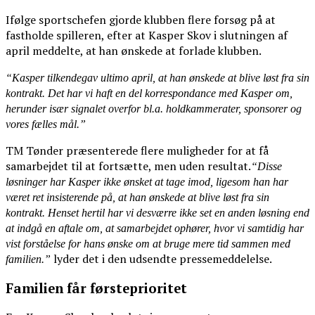
Ifølge sportschefen gjorde klubben flere forsøg på at
fastholde spilleren, efter at Kasper Skov i slutningen af
april meddelte, at han ønskede at forlade klubben.
“Kasper tilkendegav ultimo april, at han ønskede at blive løst fra sin
kontrakt. Det har vi haft en del korrespondance med Kasper om,
herunder især signalet overfor bl.a. holdkammerater, sponsorer og
vores fælles mål.”
TM Tønder præsenterede flere muligheder for at få
samarbejdet til at fortsætte, men uden resultat.
“Disse
løsninger har Kasper ikke ønsket at tage imod, ligesom han har
været ret insisterende på, at han ønskede at blive løst fra sin
kontrakt. Henset hertil har vi desværre ikke set en anden løsning end
at indgå en aftale om, at samarbejdet ophører, hvor vi samtidig har
vist forståelse for hans ønske om at bruge mere tid sammen med
lyder det i den udsendte pressemeddelelse.
familien.”
Familien får førsteprioritet