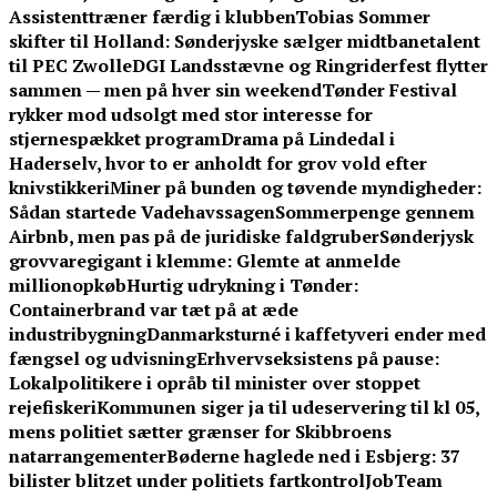
Assistenttræner færdig i klubben
Tobias Sommer
skifter til Holland: Sønderjyske sælger midtbanetalent
til PEC Zwolle
DGI Landsstævne og Ringriderfest flytter
sammen — men på hver sin weekend
Tønder Festival
rykker mod udsolgt med stor interesse for
stjernespækket program
Drama på Lindedal i
Haderselv, hvor to er anholdt for grov vold efter
knivstikkeri
Miner på bunden og tøvende myndigheder:
Sådan startede Vadehavssagen
Sommerpenge gennem
Airbnb, men pas på de juridiske faldgruber
Sønderjysk
grovvaregigant i klemme: Glemte at anmelde
millionopkøb
Hurtig udrykning i Tønder:
Containerbrand var tæt på at æde
industribygning
Danmarksturné i kaffetyveri ender med
fængsel og udvisning
Erhvervseksistens på pause:
Lokalpolitikere i opråb til minister over stoppet
rejefiskeri
Kommunen siger ja til udeservering til kl 05,
mens politiet sætter grænser for Skibbroens
natarrangementer
Bøderne haglede ned i Esbjerg: 37
bilister blitzet under politiets fartkontrol
JobTeam