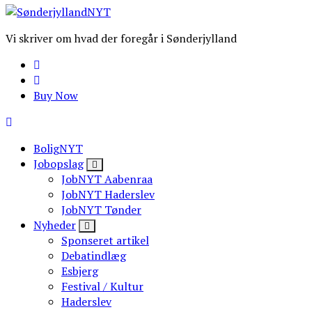
Vi skriver om hvad der foregår i Sønderjylland
Buy Now
BoligNYT
Jobopslag
JobNYT Aabenraa
JobNYT Haderslev
JobNYT Tønder
Nyheder
Sponseret artikel
Debatindlæg
Esbjerg
Festival / Kultur
Haderslev