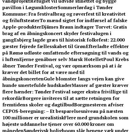
vandprojekt
Refugiet vil udvide stinettet og bygge
pavillon i Løgumkloster
Sommerlørdag i Tønder
Kommune: Fra festivalbrag og røverfest til kreativitet
og friluftsteater
To mænd sigtet for indførsel af falske
Apple-produkter
Djämes Braun indtager Torvet: Gratis
brag af en åbningskoncert skyder festivalugen i
gang
Esbjerg lagde græs til historisk folkefest: 22.000
gæster fejrede fællesskabet til Grøn
Efterladte effekter
på Rømø udløste omfattende eftersøgning til vands og
i luften
Ejerne genåbner selv Marsk Hotellet
Poul Krebs
åbner Tønder Festival, og vær opmærksom på at i år
kræver det billet for at være med til
åbningskoncerten
Gule blomster langs vejen kan give
hunde smertefulde hudskader
Masser af gæster kræver
flere hænder: Tønder Festival søger ekstra frivillige til
rekordår
Borgere inviteres til at sætte retningen for
fremtidens skoler og dagtilbud
Borgmesteren afviser
CEPOS-beregning: – Et besparelsesniveau på næsten
100 millioner er urealistisk
Flere med grundskolen som
højeste uddannelse tjener over 60.000 kroner om
måneden
Sønderjysk boligboom slår benene væk under