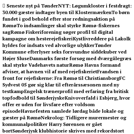
Skip
Seneste nyt på TønderNYT:
Løgumkloster i festdragt:
to
30.000 gæster indtager byen til Klostermærken
To børn
content
fundet i god behold efter stor redningsaktion på
Rømø
To indsamlinger skal styrke Rømø-fiskernes
sag
Rømø Fiskeriforening søger profil til digital
kampagne om hesterejefiskeri
Kystlivreddere på Lakolk
hyldes for indsats ved alvorlige ulykker
Tønder
Kommune efterlyser seks forsvundne siddekuber ved
Højer Sluse
Danmarks første forsøg med dværgålegræs
skal styrke Vadehavets natur
Rømø Havns formand
afviser, at havnen vil af med rejefiskeriet
Frandsen i
front for rejefiskerne: Fra Rømø til Christiansborg
FC
Sydvest 05 gør sig klar til efterårssæsonen med ny
testkamp
Engelsk trænerprofil med erfaring fra britisk
topfodbold til Sønderjyske
Knivoverfald i Esbjerg, hvor
offer er uden for livsfare efter voldsom
episode
Havnefesten samlede lørdag både lokale og
gæster på Rømø
Nekrolog: Tidligere murermester og
kommunalpolitiker Harry Sørensen er gået
bort
Sønderjysk klubhistorie skrives med rekordstort