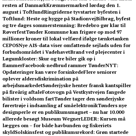
resten af Danmark
Kræmmermarked lørdag den 1.
august i Toftlund
Ringriderne tyvstarter byfesten i
Toftlund: Heste og hygge på Stadionvej
Bilbrag, byfest
og tre dages sommerstemning: Bredebro gør klar til
Røverfest
Tønder Kommune kan frigøre op mod 97
millioner kroner til lokal velfærd ifølge tænketanken
CEPOS
Nye AIS-data viser omfattende sejlads uden for
forbudsområdet i Vadehavet
Brand ved plejecenter i
Løgumkloster: Skur og tre biler gik op i
flammer
Facebook-nedbrud rammer TønderNYT:
Opdateringer kan være forsinkede
Flere seniorer
oplever aldersdiskrimination på
arbejdsmarkedet
Sønderjyske henter fransk kantspiller
på fireårig aftale
Fotovogn på Vestkystvejen fangede
bilister i voldsom fart
Tønder tager den sønderjyske
førertrøje i indsamling af småelektronik
Tønders nye
designperle er en publikumsmagnet – nu har 10.000
allerede besøgt Museum Wegner
LEDER: Kursen må
lægges om – for både havbunden og fiskeriets
skyld
Solskinsfest og publikumsrekord: Grøn startede