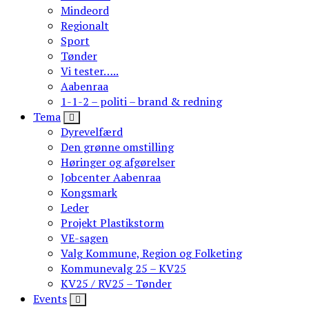
Mindeord
Regionalt
Sport
Tønder
Vi tester…..
Aabenraa
1-1-2 – politi – brand & redning
Tema
Dyrevelfærd
Den grønne omstilling
Høringer og afgørelser
Jobcenter Aabenraa
Kongsmark
Leder
Projekt Plastikstorm
VE-sagen
Valg Kommune, Region og Folketing
Kommunevalg 25 – KV25
KV25 / RV25 – Tønder
Events