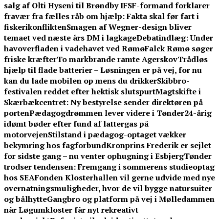
salg af Olti Hyseni til Brøndby IF
SF-formand forklarer
fravær fra fælles råb om hjælp: Fakta skal før fart i
fiskerikonflikten
Smagen af Wegner-design bliver
temaet ved næste års DM i lagkage
Debatindlæg: Under
havoverfladen i vadehavet ved Rømø
Falck Rømø søger
friske kræfter
To markbrande ramte Agerskov
Trådløs
hjælp til flade batterier – Løsningen er på vej, for nu
kan du lade mobilen op mens du drikker
Skibbro-
festivalen reddet efter hektisk slutspurt
Magtskifte i
Skærbækcentret: Ny bestyrelse sender direktøren på
porten
Pædagogdrømmen lever videre i Tønder
24-årig
idømt bøder efter fund af lattergas på
motorvejen
Stilstand i pædagog-optaget vækker
bekymring hos fagforbund
Kronprins Frederik er sejlet
for sidste gang – nu venter ophugning i Esbjerg
Tønder
trodser tendensen: Fremgang i sommerens studieoptag
hos SEA
Fonden Klosterhallen vil gerne udvide med nye
overnatningsmuligheder, hvor de vil bygge natursuiter
og bålhytte
Gangbro og platform på vej i Mølledammen
når Løgumkloster får nyt rekreativt