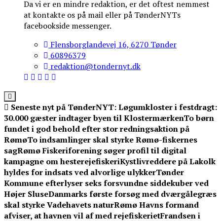
Da vi er en mindre redaktion, er det oftest nemmest
at kontakte os på mail eller på TønderNYTs
facebookside messenger.
Flensborglandevej 16, 6270 Tønder
60896379
redaktion@tondernyt.dk
Seneste nyt på TønderNYT:
Løgumkloster i festdragt:
30.000 gæster indtager byen til Klostermærken
To børn
fundet i god behold efter stor redningsaktion på
Rømø
To indsamlinger skal styrke Rømø-fiskernes
sag
Rømø Fiskeriforening søger profil til digital
kampagne om hesterejefiskeri
Kystlivreddere på Lakolk
hyldes for indsats ved alvorlige ulykker
Tønder
Kommune efterlyser seks forsvundne siddekuber ved
Højer Sluse
Danmarks første forsøg med dværgålegræs
skal styrke Vadehavets natur
Rømø Havns formand
afviser, at havnen vil af med rejefiskeriet
Frandsen i