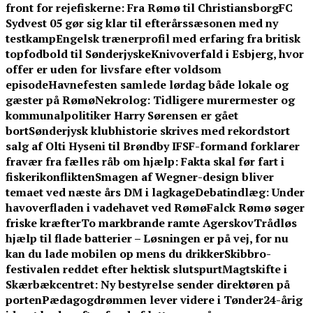
front for rejefiskerne: Fra Rømø til Christiansborg
FC
Sydvest 05 gør sig klar til efterårssæsonen med ny
testkamp
Engelsk trænerprofil med erfaring fra britisk
topfodbold til Sønderjyske
Knivoverfald i Esbjerg, hvor
offer er uden for livsfare efter voldsom
episode
Havnefesten samlede lørdag både lokale og
gæster på Rømø
Nekrolog: Tidligere murermester og
kommunalpolitiker Harry Sørensen er gået
bort
Sønderjysk klubhistorie skrives med rekordstort
salg af Olti Hyseni til Brøndby IF
SF-formand forklarer
fravær fra fælles råb om hjælp: Fakta skal før fart i
fiskerikonflikten
Smagen af Wegner-design bliver
temaet ved næste års DM i lagkage
Debatindlæg: Under
havoverfladen i vadehavet ved Rømø
Falck Rømø søger
friske kræfter
To markbrande ramte Agerskov
Trådløs
hjælp til flade batterier – Løsningen er på vej, for nu
kan du lade mobilen op mens du drikker
Skibbro-
festivalen reddet efter hektisk slutspurt
Magtskifte i
Skærbækcentret: Ny bestyrelse sender direktøren på
porten
Pædagogdrømmen lever videre i Tønder
24-årig