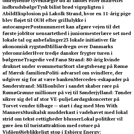
omrejsende tyveknægte ud af landet efter målrettet
indbrudsbølge
Tysk bilist brød vigepligten i
Abild
Eksplosion på Lakolk Strand, hvor en 11-årig pige
blev fløjet til OUH efter grillulykke i
autocamper
Postnummeret kan afgøre vejen til det
første job
Stor uensartethed i juniormesterlære set med
lokale tal og anbefalinger
23 lokale initiativer får
økonomisk rygstød
Milliardregn over Danmarks
yderområder
Hver tredje dansker frygter turen i
bølgerne
Tragedie ved Fanø Strand: 80-årig kvinde
druknet under svømmetur
Stort slægtsbesøg på Rømø
af Mærsk-familien
Politi-advarsel om svindlere, der
udgiver sig for at være banken
Mercedes-eskapader på
Sønderstrand: Millionbiler i sandet skaber røre på
Rømø
Grønne millioner på vej til Sønderjylland: Tønder
sikrer sig del af stor VE-pulje
Lørdagskoncerter på
Torvet vender tilbage — start i dag med Men With
Manners
Musikalsk mudderkast i vadehavet med lokal
strid om tekst-rettigheder blusser
Lokal politiker vil
gøre åen til turistattraktion med roture på
Vidåen
Øjeblikkeligt stop i Esbjerg Energy: