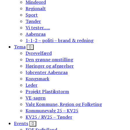
Mindeord
Regionalt
Sport
Tønder
Vi tester…..
Aabenraa
1-1-2 – politi – brand & redning
Tema
Dyrevelfærd
Den grønne omstilling
Høringer og afgørelser
Jobcenter Aabenraa
Kongsmark
Leder
Projekt Plastikstorm
VE-sagen
Valg Kommune, Region og Folketing
Kommunevalg 25 – KV25
KV25 / RV25 – Tønder
Events
FOF Sydjylland