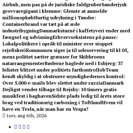
Airbnb, men pas på de juridiske faldgruber
Sønderjysk
grovvaregigant i klemme: Glemte at anmelde
millionopkøb
Hurtig udrykning i Tønder:
Containerbrand var tæt på at æde
industribygning
Danmarksturné i kaffetyveri ender med
fængsel og udvisning
Erhvervseksistens på pause:
Lokalpolitikere i opråb til minister over stoppet
rejefiskeri
Kommunen siger ja til udeservering til kl 05,
mens politiet sætter grænser for Skibbroens
natarrangementer
Bøderne haglede ned i Esbjerg: 37
bilister blitzet under politiets fartkontrol
JobTeam
kendt skyldig i at obstruere myndighedernes kontrol:
Over 5.000 e-mails blev slettet under razzia
Danmark
Dejligst vender tilbage til Rejsby: 10 timers gratis
musikfest i baghaven
Sidste plads ledig til årets store
brag ved traditionsrig carboxing i Toftlund
Hvem vil
have en Tesla, når man har en Vespa?
tors. aug 6th, 2026