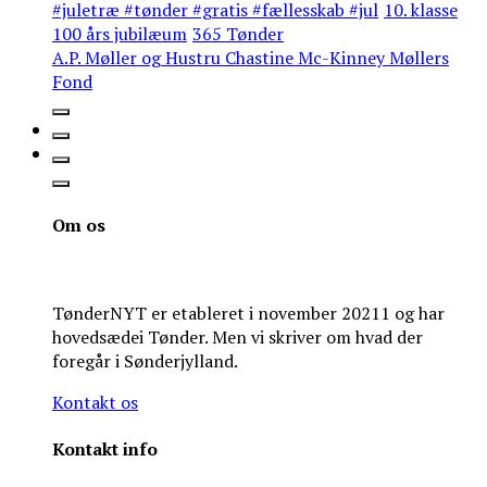
#juletræ #tønder #gratis #fællesskab #jul
10. klasse
100 års jubilæum
365 Tønder
A.P. Møller og Hustru Chastine Mc-Kinney Møllers
Fond
Om os
TønderNYT er etableret i november 20211 og har
hovedsædei Tønder. Men vi skriver om hvad der
foregår i Sønderjylland.
Kontakt os
Kontakt info