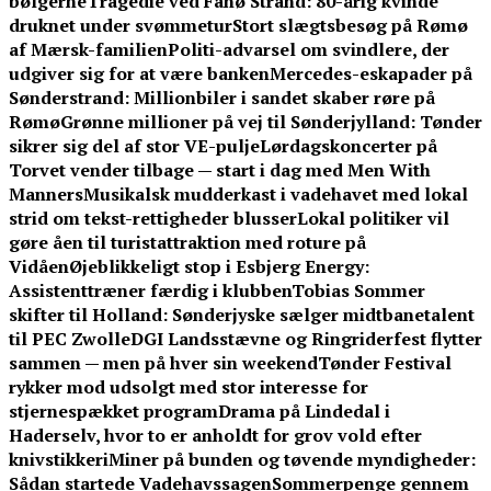
bølgerne
Tragedie ved Fanø Strand: 80-årig kvinde
druknet under svømmetur
Stort slægtsbesøg på Rømø
af Mærsk-familien
Politi-advarsel om svindlere, der
udgiver sig for at være banken
Mercedes-eskapader på
Sønderstrand: Millionbiler i sandet skaber røre på
Rømø
Grønne millioner på vej til Sønderjylland: Tønder
sikrer sig del af stor VE-pulje
Lørdagskoncerter på
Torvet vender tilbage — start i dag med Men With
Manners
Musikalsk mudderkast i vadehavet med lokal
strid om tekst-rettigheder blusser
Lokal politiker vil
gøre åen til turistattraktion med roture på
Vidåen
Øjeblikkeligt stop i Esbjerg Energy:
Assistenttræner færdig i klubben
Tobias Sommer
skifter til Holland: Sønderjyske sælger midtbanetalent
til PEC Zwolle
DGI Landsstævne og Ringriderfest flytter
sammen — men på hver sin weekend
Tønder Festival
rykker mod udsolgt med stor interesse for
stjernespækket program
Drama på Lindedal i
Haderselv, hvor to er anholdt for grov vold efter
knivstikkeri
Miner på bunden og tøvende myndigheder:
Sådan startede Vadehavssagen
Sommerpenge gennem