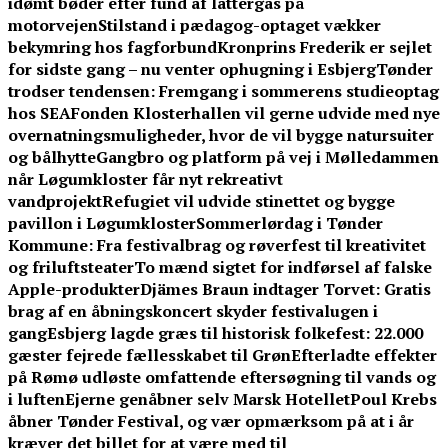
idømt bøder efter fund af lattergas på
motorvejen
Stilstand i pædagog-optaget vækker
bekymring hos fagforbund
Kronprins Frederik er sejlet
for sidste gang – nu venter ophugning i Esbjerg
Tønder
trodser tendensen: Fremgang i sommerens studieoptag
hos SEA
Fonden Klosterhallen vil gerne udvide med nye
overnatningsmuligheder, hvor de vil bygge natursuiter
og bålhytte
Gangbro og platform på vej i Mølledammen
når Løgumkloster får nyt rekreativt
vandprojekt
Refugiet vil udvide stinettet og bygge
pavillon i Løgumkloster
Sommerlørdag i Tønder
Kommune: Fra festivalbrag og røverfest til kreativitet
og friluftsteater
To mænd sigtet for indførsel af falske
Apple-produkter
Djämes Braun indtager Torvet: Gratis
brag af en åbningskoncert skyder festivalugen i
gang
Esbjerg lagde græs til historisk folkefest: 22.000
gæster fejrede fællesskabet til Grøn
Efterladte effekter
på Rømø udløste omfattende eftersøgning til vands og
i luften
Ejerne genåbner selv Marsk Hotellet
Poul Krebs
åbner Tønder Festival, og vær opmærksom på at i år
kræver det billet for at være med til