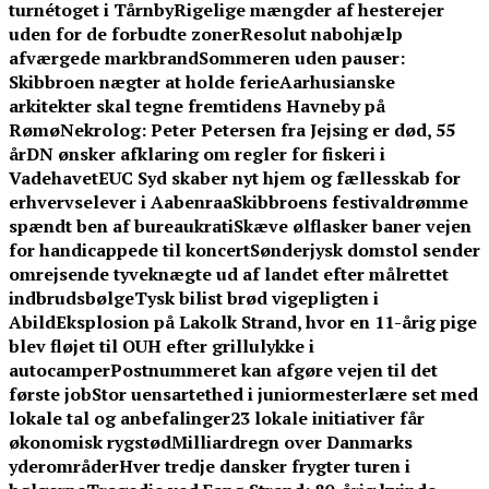
turnétoget i Tårnby
Rigelige mængder af hesterejer
uden for de forbudte zoner
Resolut nabohjælp
afværgede markbrand
Sommeren uden pauser:
Skibbroen nægter at holde ferie
Aarhusianske
arkitekter skal tegne fremtidens Havneby på
Rømø
Nekrolog: Peter Petersen fra Jejsing er død, 55
år
DN ønsker afklaring om regler for fiskeri i
Vadehavet
EUC Syd skaber nyt hjem og fællesskab for
erhvervselever i Aabenraa
Skibbroens festivaldrømme
spændt ben af bureaukrati
Skæve ølflasker baner vejen
for handicappede til koncert
Sønderjysk domstol sender
omrejsende tyveknægte ud af landet efter målrettet
indbrudsbølge
Tysk bilist brød vigepligten i
Abild
Eksplosion på Lakolk Strand, hvor en 11-årig pige
blev fløjet til OUH efter grillulykke i
autocamper
Postnummeret kan afgøre vejen til det
første job
Stor uensartethed i juniormesterlære set med
lokale tal og anbefalinger
23 lokale initiativer får
økonomisk rygstød
Milliardregn over Danmarks
yderområder
Hver tredje dansker frygter turen i