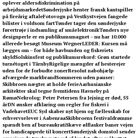
oplever aldersdiskrimination på
arbejdsmarkedet
Sønderjyske henter fransk kantspiller
på fireårig aftale
Fotovogn på Vestkystvejen fangede
bilister i voldsom fart
Tønder tager den sønderjyske
førertrøje i indsamling af småelektronik
Tønders nye
designperle er en publikumsmagnet – nu har 10.000
allerede besøgt Museum Wegner
LEDER: Kursen må
lægges om – for både havbunden og fiskeriets
skyld
Solskinsfest og publikumsrekord: Grøn startede
turnétoget i Tårnby
Rigelige mængder af hesterejer
uden for de forbudte zoner
Resolut nabohjælp
afværgede markbrand
Sommeren uden pauser:
Skibbroen nægter at holde ferie
Aarhusianske
arkitekter skal tegne fremtidens Havneby på
Rømø
Nekrolog: Peter Petersen fra Jejsing er død, 55
år
DN ønsker afklaring om regler for fiskeri i
Vadehavet
EUC Syd skaber nyt hjem og fællesskab for
erhvervselever i Aabenraa
Skibbroens festivaldrømme
spændt ben af bureaukrati
Skæve ølflasker baner vejen
for handicappede til koncert
Sønderjysk domstol sender