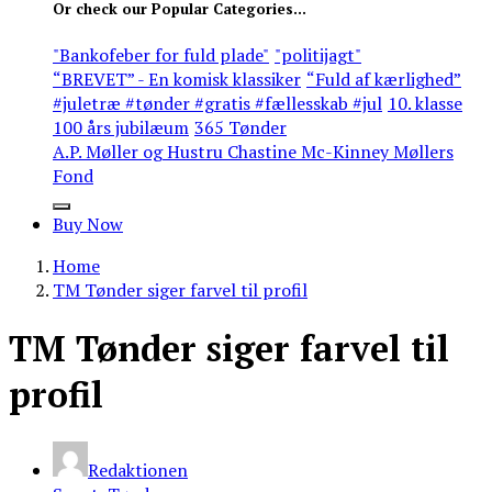
Or check our Popular Categories...
"Bankofeber for fuld plade"
"politijagt"
“BREVET” - En komisk klassiker
“Fuld af kærlighed”
#juletræ #tønder #gratis #fællesskab #jul
10. klasse
100 års jubilæum
365 Tønder
A.P. Møller og Hustru Chastine Mc-Kinney Møllers
Fond
Buy Now
Home
TM Tønder siger farvel til profil
TM Tønder siger farvel til
profil
Redaktionen