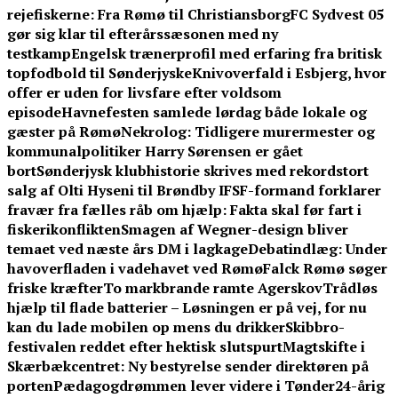
rejefiskerne: Fra Rømø til Christiansborg
FC Sydvest 05
gør sig klar til efterårssæsonen med ny
testkamp
Engelsk trænerprofil med erfaring fra britisk
topfodbold til Sønderjyske
Knivoverfald i Esbjerg, hvor
offer er uden for livsfare efter voldsom
episode
Havnefesten samlede lørdag både lokale og
gæster på Rømø
Nekrolog: Tidligere murermester og
kommunalpolitiker Harry Sørensen er gået
bort
Sønderjysk klubhistorie skrives med rekordstort
salg af Olti Hyseni til Brøndby IF
SF-formand forklarer
fravær fra fælles råb om hjælp: Fakta skal før fart i
fiskerikonflikten
Smagen af Wegner-design bliver
temaet ved næste års DM i lagkage
Debatindlæg: Under
havoverfladen i vadehavet ved Rømø
Falck Rømø søger
friske kræfter
To markbrande ramte Agerskov
Trådløs
hjælp til flade batterier – Løsningen er på vej, for nu
kan du lade mobilen op mens du drikker
Skibbro-
festivalen reddet efter hektisk slutspurt
Magtskifte i
Skærbækcentret: Ny bestyrelse sender direktøren på
porten
Pædagogdrømmen lever videre i Tønder
24-årig