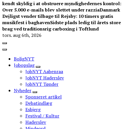
kendt skyldig i at obstruere myndighedernes kontrol:
Over 5.000 e-mails blev slettet under razzia
Danmark
Dejligst vender tilbage til Rejsby: 10 timers gratis
musikfest i baghaven
Sidste plads ledig til årets store
brag ved traditionsrig carboxing i Toftlund
tors. aug 6th, 2026
BoligNYT
Jobopslag
JobNYT Aabenraa
JobNYT Haderslev
JobNYT Tønder
Nyheder
Sponseret artikel
Debatindlæg
Esbjerg
Festival / Kultur
Haderslev
Mindeord