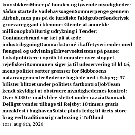
knivstikkeri
Miner på bunden og tøvende myndigheder:
Sådan startede Vadehavssagen
Sommerpenge gennem
Airbnb, men pas på de juridiske faldgruber
Sønderjysk
grovvaregigant i klemme: Glemte at anmelde
millionopkøb
Hurtig udrykning i Tønder:
Containerbrand var tæt på at æde
industribygning
Danmarksturné i kaffetyveri ender med
fængsel og udvisning
Erhvervseksistens på pause:
Lokalpolitikere i opråb til minister over stoppet
rejefiskeri
Kommunen siger ja til udeservering til kl 05,
mens politiet sætter grænser for Skibbroens
natarrangementer
Bøderne haglede ned i Esbjerg: 37
bilister blitzet under politiets fartkontrol
JobTeam
kendt skyldig i at obstruere myndighedernes kontrol:
Over 5.000 e-mails blev slettet under razzia
Danmark
Dejligst vender tilbage til Rejsby: 10 timers gratis
musikfest i baghaven
Sidste plads ledig til årets store
brag ved traditionsrig carboxing i Toftlund
tors. aug 6th, 2026