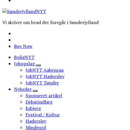
Vi skriver om hvad der foregår i Sønderjylland
Buy Now
BoligNYT
Jobopslag
JobNYT Aabenraa
JobNYT Haderslev
JobNYT Tønder
Nyheder
Sponseret artikel
Debatindlæg
Esbjerg
Festival / Kultur
Haderslev
Mindeord