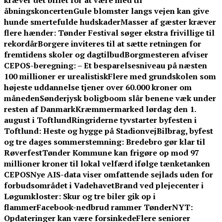
kræver det billet for at være med til
åbningskoncerten
Gule blomster langs vejen kan give
hunde smertefulde hudskader
Masser af gæster kræver
flere hænder: Tønder Festival søger ekstra frivillige til
rekordår
Borgere inviteres til at sætte retningen for
fremtidens skoler og dagtilbud
Borgmesteren afviser
CEPOS-beregning: – Et besparelsesniveau på næsten
100 millioner er urealistisk
Flere med grundskolen som
højeste uddannelse tjener over 60.000 kroner om
måneden
Sønderjysk boligboom slår benene væk under
resten af Danmark
Kræmmermarked lørdag den 1.
august i Toftlund
Ringriderne tyvstarter byfesten i
Toftlund: Heste og hygge på Stadionvej
Bilbrag, byfest
og tre dages sommerstemning: Bredebro gør klar til
Røverfest
Tønder Kommune kan frigøre op mod 97
millioner kroner til lokal velfærd ifølge tænketanken
CEPOS
Nye AIS-data viser omfattende sejlads uden for
forbudsområdet i Vadehavet
Brand ved plejecenter i
Løgumkloster: Skur og tre biler gik op i
flammer
Facebook-nedbrud rammer TønderNYT:
Opdateringer kan være forsinkede
Flere seniorer