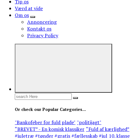
Tip os
Værd at vide
Om os
Annoncering
Kontakt os
Privacy Policy
Search
for:
Or check our Popular Categories...
"Bankofeber for fuld plade"
"politijagt"
“BREVET” - En komisk klassiker
“Fuld af kærlighed”
#juletræ #tønder #gratis #fællesskab #jul
10. klasse