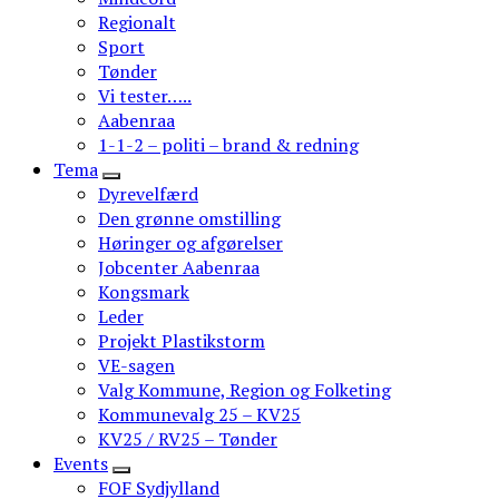
Regionalt
Sport
Tønder
Vi tester…..
Aabenraa
1-1-2 – politi – brand & redning
Tema
Dyrevelfærd
Den grønne omstilling
Høringer og afgørelser
Jobcenter Aabenraa
Kongsmark
Leder
Projekt Plastikstorm
VE-sagen
Valg Kommune, Region og Folketing
Kommunevalg 25 – KV25
KV25 / RV25 – Tønder
Events
FOF Sydjylland