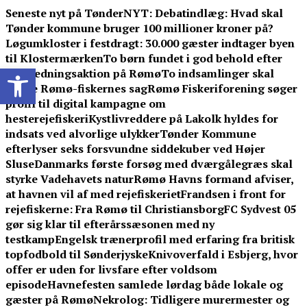
Skip
Seneste nyt på TønderNYT:
Debatindlæg: Hvad skal
to
Tønder kommune bruger 100 millioner kroner på?
content
Løgumkloster i festdragt: 30.000 gæster indtager byen
til Klostermærken
To børn fundet i god behold efter
Open toolbar
stor redningsaktion på Rømø
To indsamlinger skal
styrke Rømø-fiskernes sag
Rømø Fiskeriforening søger
profil til digital kampagne om
hesterejefiskeri
Kystlivreddere på Lakolk hyldes for
indsats ved alvorlige ulykker
Tønder Kommune
efterlyser seks forsvundne siddekuber ved Højer
Sluse
Danmarks første forsøg med dværgålegræs skal
styrke Vadehavets natur
Rømø Havns formand afviser,
at havnen vil af med rejefiskeriet
Frandsen i front for
rejefiskerne: Fra Rømø til Christiansborg
FC Sydvest 05
gør sig klar til efterårssæsonen med ny
testkamp
Engelsk trænerprofil med erfaring fra britisk
topfodbold til Sønderjyske
Knivoverfald i Esbjerg, hvor
offer er uden for livsfare efter voldsom
episode
Havnefesten samlede lørdag både lokale og
gæster på Rømø
Nekrolog: Tidligere murermester og