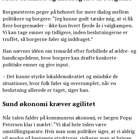
Borgmesteren peger på behovet for mere dialog mellem
politikere og borgere: “Jeg kunne godt tænke mig, at vi fik
flere borgermøder – ikke kun hvert fjerde år i valgkampen.
Vi kan tage emner op tidligere, inden beslutningerne er
truffet, så borgerne føler sig inddraget.”
Han nævner idéen om temaråd efter forbillede af ældre- og
handicaprådene, hvor borgere kan drøfte konkrete
politiske emner og give input.
– Det kunne styrke lokaldemokratiet og mindske de
situationer, hvor folk føler sig overrumplet, når en
beslutning allerede er taget, siger han.
Sund økonomi kræver agilitet
Når talen falder på kommunens økonomi, er Jørgen Popp
Petersen klar i mælet: “Vi skal hele tiden være
omstillingsparate. Hvis man som politiker siger, at vi aldrig
vil ændre på bestemte strukturer, risikerer man at bringe