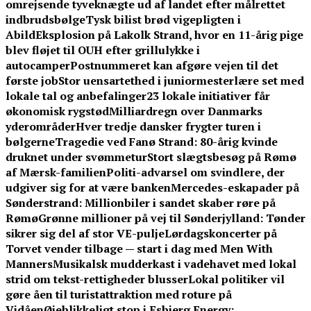
omrejsende tyveknægte ud af landet efter målrettet
indbrudsbølge
Tysk bilist brød vigepligten i
Abild
Eksplosion på Lakolk Strand, hvor en 11-årig pige
blev fløjet til OUH efter grillulykke i
autocamper
Postnummeret kan afgøre vejen til det
første job
Stor uensartethed i juniormesterlære set med
lokale tal og anbefalinger
23 lokale initiativer får
økonomisk rygstød
Milliardregn over Danmarks
yderområder
Hver tredje dansker frygter turen i
bølgerne
Tragedie ved Fanø Strand: 80-årig kvinde
druknet under svømmetur
Stort slægtsbesøg på Rømø
af Mærsk-familien
Politi-advarsel om svindlere, der
udgiver sig for at være banken
Mercedes-eskapader på
Sønderstrand: Millionbiler i sandet skaber røre på
Rømø
Grønne millioner på vej til Sønderjylland: Tønder
sikrer sig del af stor VE-pulje
Lørdagskoncerter på
Torvet vender tilbage — start i dag med Men With
Manners
Musikalsk mudderkast i vadehavet med lokal
strid om tekst-rettigheder blusser
Lokal politiker vil
gøre åen til turistattraktion med roture på
Vidåen
Øjeblikkeligt stop i Esbjerg Energy: