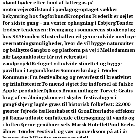
idømt bøder efter fund af lattergas på
motorvejen
Stilstand i pædagog-optaget vækker
bekymring hos fagforbund
Kronprins Frederik er sejlet
for sidste gang – nu venter ophugning i Esbjerg
Tønder
trodser tendensen: Fremgang i sommerens studieoptag
hos SEA
Fonden Klosterhallen vil gerne udvide med nye
overnatningsmuligheder, hvor de vil bygge natursuiter
og bålhytte
Gangbro og platform på vej i Mølledammen
når Løgumkloster får nyt rekreativt
vandprojekt
Refugiet vil udvide stinettet og bygge
pavillon i Løgumkloster
Sommerlørdag i Tønder
Kommune: Fra festivalbrag og røverfest til kreativitet
og friluftsteater
To mænd sigtet for indførsel af falske
Apple-produkter
Djämes Braun indtager Torvet: Gratis
brag af en åbningskoncert skyder festivalugen i
gang
Esbjerg lagde græs til historisk folkefest: 22.000
gæster fejrede fællesskabet til Grøn
Efterladte effekter
på Rømø udløste omfattende eftersøgning til vands og
i luften
Ejerne genåbner selv Marsk Hotellet
Poul Krebs
åbner Tønder Festival, og vær opmærksom på at i år