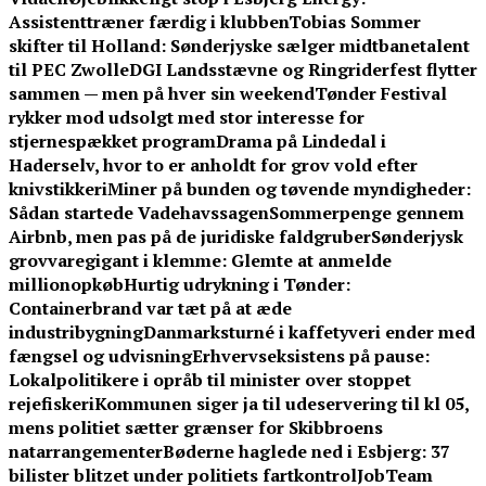
Assistenttræner færdig i klubben
Tobias Sommer
skifter til Holland: Sønderjyske sælger midtbanetalent
til PEC Zwolle
DGI Landsstævne og Ringriderfest flytter
sammen — men på hver sin weekend
Tønder Festival
rykker mod udsolgt med stor interesse for
stjernespækket program
Drama på Lindedal i
Haderselv, hvor to er anholdt for grov vold efter
knivstikkeri
Miner på bunden og tøvende myndigheder:
Sådan startede Vadehavssagen
Sommerpenge gennem
Airbnb, men pas på de juridiske faldgruber
Sønderjysk
grovvaregigant i klemme: Glemte at anmelde
millionopkøb
Hurtig udrykning i Tønder:
Containerbrand var tæt på at æde
industribygning
Danmarksturné i kaffetyveri ender med
fængsel og udvisning
Erhvervseksistens på pause:
Lokalpolitikere i opråb til minister over stoppet
rejefiskeri
Kommunen siger ja til udeservering til kl 05,
mens politiet sætter grænser for Skibbroens
natarrangementer
Bøderne haglede ned i Esbjerg: 37
bilister blitzet under politiets fartkontrol
JobTeam