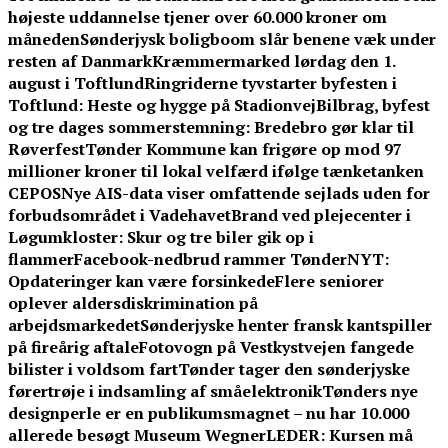
højeste uddannelse tjener over 60.000 kroner om
måneden
Sønderjysk boligboom slår benene væk under
resten af Danmark
Kræmmermarked lørdag den 1.
august i Toftlund
Ringriderne tyvstarter byfesten i
Toftlund: Heste og hygge på Stadionvej
Bilbrag, byfest
og tre dages sommerstemning: Bredebro gør klar til
Røverfest
Tønder Kommune kan frigøre op mod 97
millioner kroner til lokal velfærd ifølge tænketanken
CEPOS
Nye AIS-data viser omfattende sejlads uden for
forbudsområdet i Vadehavet
Brand ved plejecenter i
Løgumkloster: Skur og tre biler gik op i
flammer
Facebook-nedbrud rammer TønderNYT:
Opdateringer kan være forsinkede
Flere seniorer
oplever aldersdiskrimination på
arbejdsmarkedet
Sønderjyske henter fransk kantspiller
på fireårig aftale
Fotovogn på Vestkystvejen fangede
bilister i voldsom fart
Tønder tager den sønderjyske
førertrøje i indsamling af småelektronik
Tønders nye
designperle er en publikumsmagnet – nu har 10.000
allerede besøgt Museum Wegner
LEDER: Kursen må