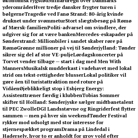
økonomisk rygstød
Milliardregn over Danmarks
yderområder
Hver tredje dansker frygter turen i
bølgerne
Tragedie ved Fanø Strand: 80-årig kvinde
druknet under svømmetur
Stort slægtsbesøg på Rømø
af Mærsk-familien
Politi-advarsel om svindlere, der
udgiver sig for at være banken
Mercedes-eskapader på
Sønderstrand: Millionbiler i sandet skaber røre på
Rømø
Grønne millioner på vej til Sønderjylland: Tønder
sikrer sig del af stor VE-pulje
Lørdagskoncerter på
Torvet vender tilbage — start i dag med Men With
Manners
Musikalsk mudderkast i vadehavet med lokal
strid om tekst-rettigheder blusser
Lokal politiker vil
gøre åen til turistattraktion med roture på
Vidåen
Øjeblikkeligt stop i Esbjerg Energy:
Assistenttræner færdig i klubben
Tobias Sommer
skifter til Holland: Sønderjyske sælger midtbanetalent
til PEC Zwolle
DGI Landsstævne og Ringriderfest flytter
sammen — men på hver sin weekend
Tønder Festival
rykker mod udsolgt med stor interesse for
stjernespækket program
Drama på Lindedal i
Haderselv, hvor to er anholdt for grov vold efter