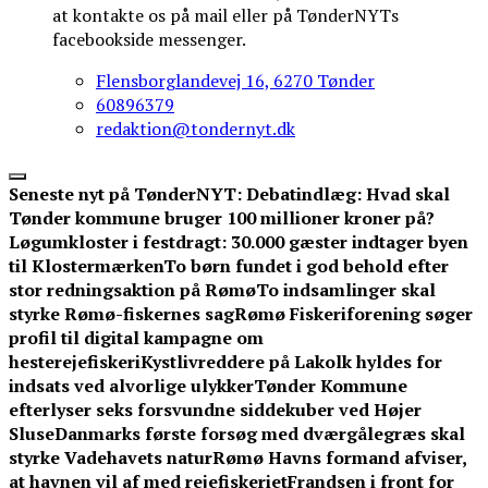
at kontakte os på mail eller på TønderNYTs
facebookside messenger.
Flensborglandevej 16, 6270 Tønder
60896379
redaktion@tondernyt.dk
Seneste nyt på TønderNYT:
Debatindlæg: Hvad skal
Tønder kommune bruger 100 millioner kroner på?
Løgumkloster i festdragt: 30.000 gæster indtager byen
til Klostermærken
To børn fundet i god behold efter
stor redningsaktion på Rømø
To indsamlinger skal
styrke Rømø-fiskernes sag
Rømø Fiskeriforening søger
profil til digital kampagne om
hesterejefiskeri
Kystlivreddere på Lakolk hyldes for
indsats ved alvorlige ulykker
Tønder Kommune
efterlyser seks forsvundne siddekuber ved Højer
Sluse
Danmarks første forsøg med dværgålegræs skal
styrke Vadehavets natur
Rømø Havns formand afviser,
at havnen vil af med rejefiskeriet
Frandsen i front for