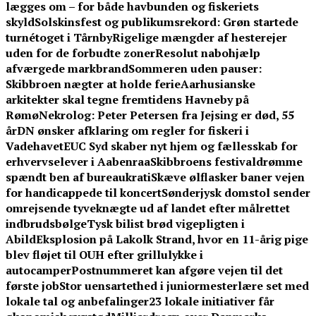
lægges om – for både havbunden og fiskeriets
skyld
Solskinsfest og publikumsrekord: Grøn startede
turnétoget i Tårnby
Rigelige mængder af hesterejer
uden for de forbudte zoner
Resolut nabohjælp
afværgede markbrand
Sommeren uden pauser:
Skibbroen nægter at holde ferie
Aarhusianske
arkitekter skal tegne fremtidens Havneby på
Rømø
Nekrolog: Peter Petersen fra Jejsing er død, 55
år
DN ønsker afklaring om regler for fiskeri i
Vadehavet
EUC Syd skaber nyt hjem og fællesskab for
erhvervselever i Aabenraa
Skibbroens festivaldrømme
spændt ben af bureaukrati
Skæve ølflasker baner vejen
for handicappede til koncert
Sønderjysk domstol sender
omrejsende tyveknægte ud af landet efter målrettet
indbrudsbølge
Tysk bilist brød vigepligten i
Abild
Eksplosion på Lakolk Strand, hvor en 11-årig pige
blev fløjet til OUH efter grillulykke i
autocamper
Postnummeret kan afgøre vejen til det
første job
Stor uensartethed i juniormesterlære set med
lokale tal og anbefalinger
23 lokale initiativer får