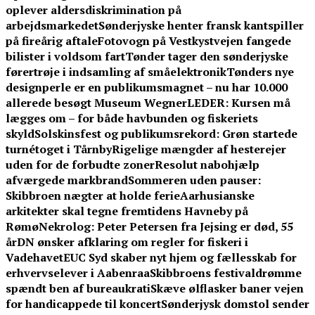
oplever aldersdiskrimination på
arbejdsmarkedet
Sønderjyske henter fransk kantspiller
på fireårig aftale
Fotovogn på Vestkystvejen fangede
bilister i voldsom fart
Tønder tager den sønderjyske
førertrøje i indsamling af småelektronik
Tønders nye
designperle er en publikumsmagnet – nu har 10.000
allerede besøgt Museum Wegner
LEDER: Kursen må
lægges om – for både havbunden og fiskeriets
skyld
Solskinsfest og publikumsrekord: Grøn startede
turnétoget i Tårnby
Rigelige mængder af hesterejer
uden for de forbudte zoner
Resolut nabohjælp
afværgede markbrand
Sommeren uden pauser:
Skibbroen nægter at holde ferie
Aarhusianske
arkitekter skal tegne fremtidens Havneby på
Rømø
Nekrolog: Peter Petersen fra Jejsing er død, 55
år
DN ønsker afklaring om regler for fiskeri i
Vadehavet
EUC Syd skaber nyt hjem og fællesskab for
erhvervselever i Aabenraa
Skibbroens festivaldrømme
spændt ben af bureaukrati
Skæve ølflasker baner vejen
for handicappede til koncert
Sønderjysk domstol sender