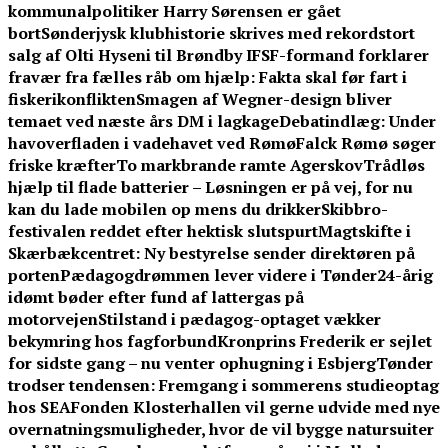
kommunalpolitiker Harry Sørensen er gået
bort
Sønderjysk klubhistorie skrives med rekordstort
salg af Olti Hyseni til Brøndby IF
SF-formand forklarer
fravær fra fælles råb om hjælp: Fakta skal før fart i
fiskerikonflikten
Smagen af Wegner-design bliver
temaet ved næste års DM i lagkage
Debatindlæg: Under
havoverfladen i vadehavet ved Rømø
Falck Rømø søger
friske kræfter
To markbrande ramte Agerskov
Trådløs
hjælp til flade batterier – Løsningen er på vej, for nu
kan du lade mobilen op mens du drikker
Skibbro-
festivalen reddet efter hektisk slutspurt
Magtskifte i
Skærbækcentret: Ny bestyrelse sender direktøren på
porten
Pædagogdrømmen lever videre i Tønder
24-årig
idømt bøder efter fund af lattergas på
motorvejen
Stilstand i pædagog-optaget vækker
bekymring hos fagforbund
Kronprins Frederik er sejlet
for sidste gang – nu venter ophugning i Esbjerg
Tønder
trodser tendensen: Fremgang i sommerens studieoptag
hos SEA
Fonden Klosterhallen vil gerne udvide med nye
overnatningsmuligheder, hvor de vil bygge natursuiter