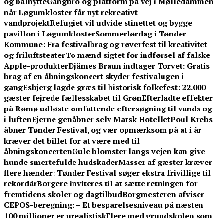
og bålhytte
Gangbro og platform på vej i Mølledammen
når Løgumkloster får nyt rekreativt
vandprojekt
Refugiet vil udvide stinettet og bygge
pavillon i Løgumkloster
Sommerlørdag i Tønder
Kommune: Fra festivalbrag og røverfest til kreativitet
og friluftsteater
To mænd sigtet for indførsel af falske
Apple-produkter
Djämes Braun indtager Torvet: Gratis
brag af en åbningskoncert skyder festivalugen i
gang
Esbjerg lagde græs til historisk folkefest: 22.000
gæster fejrede fællesskabet til Grøn
Efterladte effekter
på Rømø udløste omfattende eftersøgning til vands og
i luften
Ejerne genåbner selv Marsk Hotellet
Poul Krebs
åbner Tønder Festival, og vær opmærksom på at i år
kræver det billet for at være med til
åbningskoncerten
Gule blomster langs vejen kan give
hunde smertefulde hudskader
Masser af gæster kræver
flere hænder: Tønder Festival søger ekstra frivillige til
rekordår
Borgere inviteres til at sætte retningen for
fremtidens skoler og dagtilbud
Borgmesteren afviser
CEPOS-beregning: – Et besparelsesniveau på næsten
100 millioner er urealistisk
Flere med grundskolen som