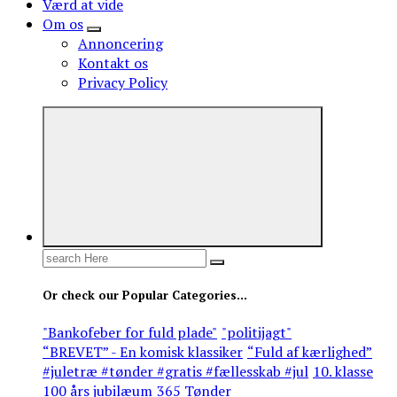
Værd at vide
Om os
Annoncering
Kontakt os
Privacy Policy
Search
for:
Or check our Popular Categories...
"Bankofeber for fuld plade"
"politijagt"
“BREVET” - En komisk klassiker
“Fuld af kærlighed”
#juletræ #tønder #gratis #fællesskab #jul
10. klasse
100 års jubilæum
365 Tønder