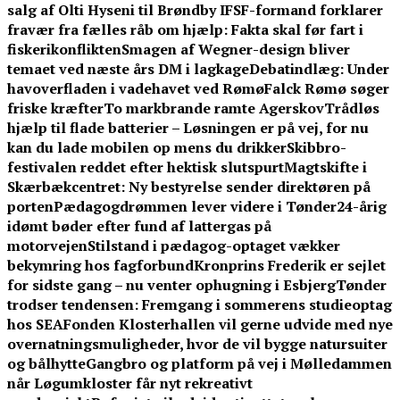
salg af Olti Hyseni til Brøndby IF
SF-formand forklarer
fravær fra fælles råb om hjælp: Fakta skal før fart i
fiskerikonflikten
Smagen af Wegner-design bliver
temaet ved næste års DM i lagkage
Debatindlæg: Under
havoverfladen i vadehavet ved Rømø
Falck Rømø søger
friske kræfter
To markbrande ramte Agerskov
Trådløs
hjælp til flade batterier – Løsningen er på vej, for nu
kan du lade mobilen op mens du drikker
Skibbro-
festivalen reddet efter hektisk slutspurt
Magtskifte i
Skærbækcentret: Ny bestyrelse sender direktøren på
porten
Pædagogdrømmen lever videre i Tønder
24-årig
idømt bøder efter fund af lattergas på
motorvejen
Stilstand i pædagog-optaget vækker
bekymring hos fagforbund
Kronprins Frederik er sejlet
for sidste gang – nu venter ophugning i Esbjerg
Tønder
trodser tendensen: Fremgang i sommerens studieoptag
hos SEA
Fonden Klosterhallen vil gerne udvide med nye
overnatningsmuligheder, hvor de vil bygge natursuiter
og bålhytte
Gangbro og platform på vej i Mølledammen
når Løgumkloster får nyt rekreativt