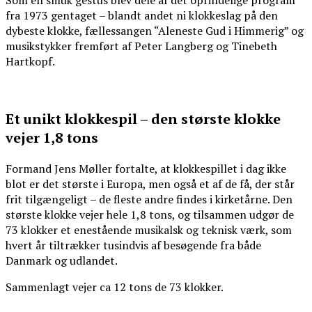
Som en smuk gestus blev dele af det oprindelige program
fra 1973 gentaget – blandt andet ni klokkeslag på den
dybeste klokke, fællessangen “Aleneste Gud i Himmerig” og
musikstykker fremført af Peter Langberg og Tinebeth
Hartkopf.
Et unikt klokkespil – den største klokke
vejer 1,8 tons
Formand Jens Møller fortalte, at klokkespillet i dag ikke
blot er det største i Europa, men også et af de få, der står
frit tilgængeligt – de fleste andre findes i kirketårne. Den
største klokke vejer hele 1,8 tons, og tilsammen udgør de
73 klokker et enestående musikalsk og teknisk værk, som
hvert år tiltrækker tusindvis af besøgende fra både
Danmark og udlandet.
Sammenlagt vejer ca 12 tons de 73 klokker.