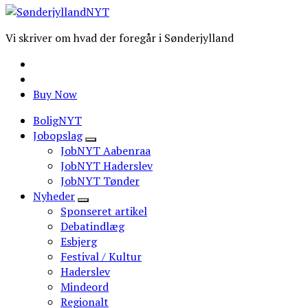
Vi skriver om hvad der foregår i Sønderjylland
Buy Now
BoligNYT
Jobopslag
JobNYT Aabenraa
JobNYT Haderslev
JobNYT Tønder
Nyheder
Sponseret artikel
Debatindlæg
Esbjerg
Festival / Kultur
Haderslev
Mindeord
Regionalt