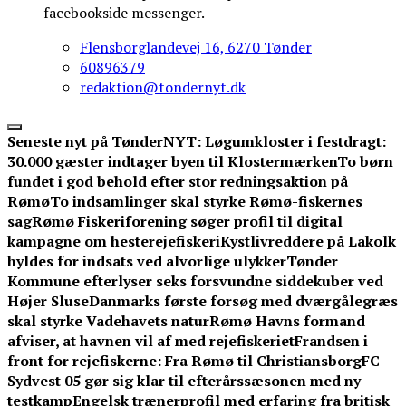
facebookside messenger.
Flensborglandevej 16, 6270 Tønder
60896379
redaktion@tondernyt.dk
Seneste nyt på TønderNYT:
Løgumkloster i festdragt:
30.000 gæster indtager byen til Klostermærken
To børn
fundet i god behold efter stor redningsaktion på
Rømø
To indsamlinger skal styrke Rømø-fiskernes
sag
Rømø Fiskeriforening søger profil til digital
kampagne om hesterejefiskeri
Kystlivreddere på Lakolk
hyldes for indsats ved alvorlige ulykker
Tønder
Kommune efterlyser seks forsvundne siddekuber ved
Højer Sluse
Danmarks første forsøg med dværgålegræs
skal styrke Vadehavets natur
Rømø Havns formand
afviser, at havnen vil af med rejefiskeriet
Frandsen i
front for rejefiskerne: Fra Rømø til Christiansborg
FC
Sydvest 05 gør sig klar til efterårssæsonen med ny
testkamp
Engelsk trænerprofil med erfaring fra britisk