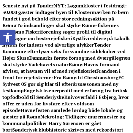
Skip
Seneste nyt på TønderNYT:
Løgumkloster i festdragt:
to
30.000 gæster indtager byen til Klostermærken
To børn
content
fundet i god behold efter stor redningsaktion på
Rømø
To indsamlinger skal styrke Rømø-fiskernes
Open toolbar
sag
Rømø Fiskeriforening søger profil til digital
kampagne om hesterejefiskeri
Kystlivreddere på Lakolk
hyldes for indsats ved alvorlige ulykker
Tønder
Kommune efterlyser seks forsvundne siddekuber ved
Højer Sluse
Danmarks første forsøg med dværgålegræs
skal styrke Vadehavets natur
Rømø Havns formand
afviser, at havnen vil af med rejefiskeriet
Frandsen i
front for rejefiskerne: Fra Rømø til Christiansborg
FC
Sydvest 05 gør sig klar til efterårssæsonen med ny
testkamp
Engelsk trænerprofil med erfaring fra britisk
topfodbold til Sønderjyske
Knivoverfald i Esbjerg, hvor
offer er uden for livsfare efter voldsom
episode
Havnefesten samlede lørdag både lokale og
gæster på Rømø
Nekrolog: Tidligere murermester og
kommunalpolitiker Harry Sørensen er gået
bort
Sønderjysk klubhistorie skrives med rekordstort