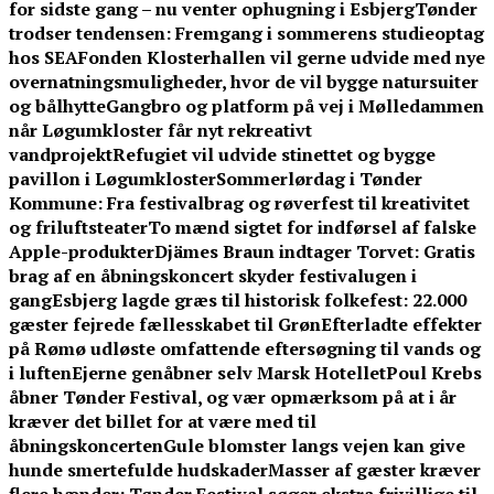
for sidste gang – nu venter ophugning i Esbjerg
Tønder
trodser tendensen: Fremgang i sommerens studieoptag
hos SEA
Fonden Klosterhallen vil gerne udvide med nye
overnatningsmuligheder, hvor de vil bygge natursuiter
og bålhytte
Gangbro og platform på vej i Mølledammen
når Løgumkloster får nyt rekreativt
vandprojekt
Refugiet vil udvide stinettet og bygge
pavillon i Løgumkloster
Sommerlørdag i Tønder
Kommune: Fra festivalbrag og røverfest til kreativitet
og friluftsteater
To mænd sigtet for indførsel af falske
Apple-produkter
Djämes Braun indtager Torvet: Gratis
brag af en åbningskoncert skyder festivalugen i
gang
Esbjerg lagde græs til historisk folkefest: 22.000
gæster fejrede fællesskabet til Grøn
Efterladte effekter
på Rømø udløste omfattende eftersøgning til vands og
i luften
Ejerne genåbner selv Marsk Hotellet
Poul Krebs
åbner Tønder Festival, og vær opmærksom på at i år
kræver det billet for at være med til
åbningskoncerten
Gule blomster langs vejen kan give
hunde smertefulde hudskader
Masser af gæster kræver