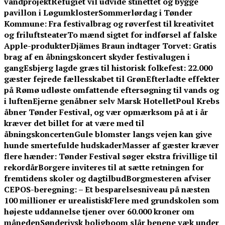
vandprojekt
Refugiet vil udvide stinettet og bygge
pavillon i Løgumkloster
Sommerlørdag i Tønder
Kommune: Fra festivalbrag og røverfest til kreativitet
og friluftsteater
To mænd sigtet for indførsel af falske
Apple-produkter
Djämes Braun indtager Torvet: Gratis
brag af en åbningskoncert skyder festivalugen i
gang
Esbjerg lagde græs til historisk folkefest: 22.000
gæster fejrede fællesskabet til Grøn
Efterladte effekter
på Rømø udløste omfattende eftersøgning til vands og
i luften
Ejerne genåbner selv Marsk Hotellet
Poul Krebs
åbner Tønder Festival, og vær opmærksom på at i år
kræver det billet for at være med til
åbningskoncerten
Gule blomster langs vejen kan give
hunde smertefulde hudskader
Masser af gæster kræver
flere hænder: Tønder Festival søger ekstra frivillige til
rekordår
Borgere inviteres til at sætte retningen for
fremtidens skoler og dagtilbud
Borgmesteren afviser
CEPOS-beregning: – Et besparelsesniveau på næsten
100 millioner er urealistisk
Flere med grundskolen som
højeste uddannelse tjener over 60.000 kroner om
måneden
Sønderjysk boligboom slår benene væk under