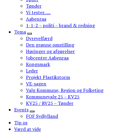
Tønder
Vi tester…..
Aabenraa
1-1-2 – politi – brand & redning
Tema
Dyrevelfærd
Den grønne omstilling
Høringer og afgørelser
Jobcenter Aabenraa
Kongsmark
Leder
Projekt Plastikstorm
VE-sagen
Valg Kommune, Region og Folketing
Kommunevalg 25 – KV25
KV25 / RV25 – Tønder
Events
FOF Sydjylland
Tip os
Værd at vide