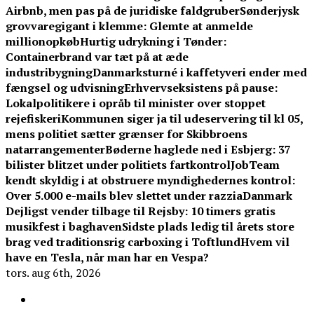
Airbnb, men pas på de juridiske faldgruber
Sønderjysk
grovvaregigant i klemme: Glemte at anmelde
millionopkøb
Hurtig udrykning i Tønder:
Containerbrand var tæt på at æde
industribygning
Danmarksturné i kaffetyveri ender med
fængsel og udvisning
Erhvervseksistens på pause:
Lokalpolitikere i opråb til minister over stoppet
rejefiskeri
Kommunen siger ja til udeservering til kl 05,
mens politiet sætter grænser for Skibbroens
natarrangementer
Bøderne haglede ned i Esbjerg: 37
bilister blitzet under politiets fartkontrol
JobTeam
kendt skyldig i at obstruere myndighedernes kontrol:
Over 5.000 e-mails blev slettet under razzia
Danmark
Dejligst vender tilbage til Rejsby: 10 timers gratis
musikfest i baghaven
Sidste plads ledig til årets store
brag ved traditionsrig carboxing i Toftlund
Hvem vil
have en Tesla, når man har en Vespa?
tors. aug 6th, 2026