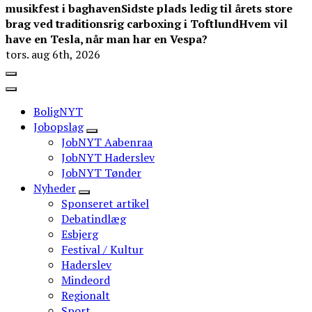
musikfest i baghaven
Sidste plads ledig til årets store
brag ved traditionsrig carboxing i Toftlund
Hvem vil
have en Tesla, når man har en Vespa?
tors. aug 6th, 2026
BoligNYT
Jobopslag
JobNYT Aabenraa
JobNYT Haderslev
JobNYT Tønder
Nyheder
Sponseret artikel
Debatindlæg
Esbjerg
Festival / Kultur
Haderslev
Mindeord
Regionalt
Sport