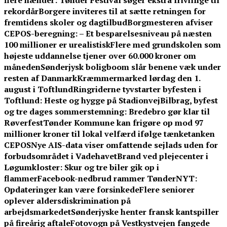
flere hænder: Tønder Festival søger ekstra frivillige til
rekordår
Borgere inviteres til at sætte retningen for
fremtidens skoler og dagtilbud
Borgmesteren afviser
CEPOS-beregning: – Et besparelsesniveau på næsten
100 millioner er urealistisk
Flere med grundskolen som
højeste uddannelse tjener over 60.000 kroner om
måneden
Sønderjysk boligboom slår benene væk under
resten af Danmark
Kræmmermarked lørdag den 1.
august i Toftlund
Ringriderne tyvstarter byfesten i
Toftlund: Heste og hygge på Stadionvej
Bilbrag, byfest
og tre dages sommerstemning: Bredebro gør klar til
Røverfest
Tønder Kommune kan frigøre op mod 97
millioner kroner til lokal velfærd ifølge tænketanken
CEPOS
Nye AIS-data viser omfattende sejlads uden for
forbudsområdet i Vadehavet
Brand ved plejecenter i
Løgumkloster: Skur og tre biler gik op i
flammer
Facebook-nedbrud rammer TønderNYT:
Opdateringer kan være forsinkede
Flere seniorer
oplever aldersdiskrimination på
arbejdsmarkedet
Sønderjyske henter fransk kantspiller
på fireårig aftale
Fotovogn på Vestkystvejen fangede