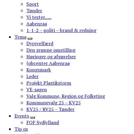
Sport
Tønder
Vi tester…..
Aabenraa
1-1-2 – politi – brand & redning
Tema
Dyrevelfærd
Den grønne omstilling
Høringer og afgørelser
Jobcenter Aabenraa
Kongsmark
Leder
Projekt Plastikstorm
VE-sagen
Valg Kommune, Region og Folketing
Kommunevalg 25 – KV25
KV25 / RV25 – Tønder
Events
FOF Sydjylland
Tip os