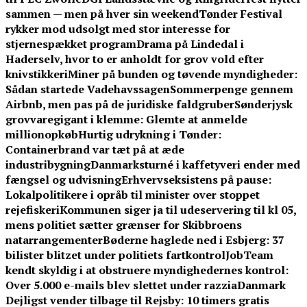
sammen — men på hver sin weekend
Tønder Festival
rykker mod udsolgt med stor interesse for
stjernespækket program
Drama på Lindedal i
Haderselv, hvor to er anholdt for grov vold efter
knivstikkeri
Miner på bunden og tøvende myndigheder:
Sådan startede Vadehavssagen
Sommerpenge gennem
Airbnb, men pas på de juridiske faldgruber
Sønderjysk
grovvaregigant i klemme: Glemte at anmelde
millionopkøb
Hurtig udrykning i Tønder:
Containerbrand var tæt på at æde
industribygning
Danmarksturné i kaffetyveri ender med
fængsel og udvisning
Erhvervseksistens på pause:
Lokalpolitikere i opråb til minister over stoppet
rejefiskeri
Kommunen siger ja til udeservering til kl 05,
mens politiet sætter grænser for Skibbroens
natarrangementer
Bøderne haglede ned i Esbjerg: 37
bilister blitzet under politiets fartkontrol
JobTeam
kendt skyldig i at obstruere myndighedernes kontrol:
Over 5.000 e-mails blev slettet under razzia
Danmark
Dejligst vender tilbage til Rejsby: 10 timers gratis