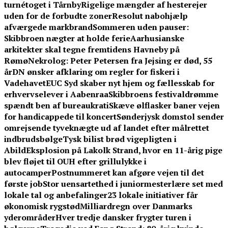
turnétoget i Tårnby
Rigelige mængder af hesterejer
uden for de forbudte zoner
Resolut nabohjælp
afværgede markbrand
Sommeren uden pauser:
Skibbroen nægter at holde ferie
Aarhusianske
arkitekter skal tegne fremtidens Havneby på
Rømø
Nekrolog: Peter Petersen fra Jejsing er død, 55
år
DN ønsker afklaring om regler for fiskeri i
Vadehavet
EUC Syd skaber nyt hjem og fællesskab for
erhvervselever i Aabenraa
Skibbroens festivaldrømme
spændt ben af bureaukrati
Skæve ølflasker baner vejen
for handicappede til koncert
Sønderjysk domstol sender
omrejsende tyveknægte ud af landet efter målrettet
indbrudsbølge
Tysk bilist brød vigepligten i
Abild
Eksplosion på Lakolk Strand, hvor en 11-årig pige
blev fløjet til OUH efter grillulykke i
autocamper
Postnummeret kan afgøre vejen til det
første job
Stor uensartethed i juniormesterlære set med
lokale tal og anbefalinger
23 lokale initiativer får
økonomisk rygstød
Milliardregn over Danmarks
yderområder
Hver tredje dansker frygter turen i