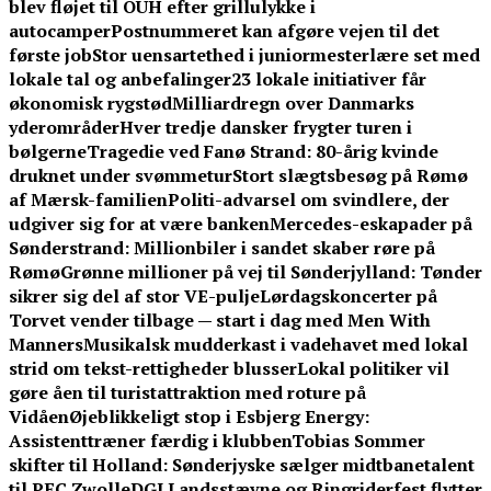
blev fløjet til OUH efter grillulykke i
autocamper
Postnummeret kan afgøre vejen til det
første job
Stor uensartethed i juniormesterlære set med
lokale tal og anbefalinger
23 lokale initiativer får
økonomisk rygstød
Milliardregn over Danmarks
yderområder
Hver tredje dansker frygter turen i
bølgerne
Tragedie ved Fanø Strand: 80-årig kvinde
druknet under svømmetur
Stort slægtsbesøg på Rømø
af Mærsk-familien
Politi-advarsel om svindlere, der
udgiver sig for at være banken
Mercedes-eskapader på
Sønderstrand: Millionbiler i sandet skaber røre på
Rømø
Grønne millioner på vej til Sønderjylland: Tønder
sikrer sig del af stor VE-pulje
Lørdagskoncerter på
Torvet vender tilbage — start i dag med Men With
Manners
Musikalsk mudderkast i vadehavet med lokal
strid om tekst-rettigheder blusser
Lokal politiker vil
gøre åen til turistattraktion med roture på
Vidåen
Øjeblikkeligt stop i Esbjerg Energy:
Assistenttræner færdig i klubben
Tobias Sommer
skifter til Holland: Sønderjyske sælger midtbanetalent
til PEC Zwolle
DGI Landsstævne og Ringriderfest flytter