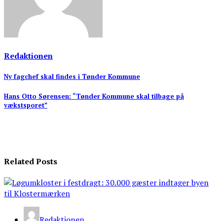
Redaktionen
Indlægsnavigation
Ny fagchef skal findes i Tønder Kommune
Hans Otto Sørensen: “Tønder Kommune skal tilbage på
vækstsporet”
Related Posts
Redaktionen