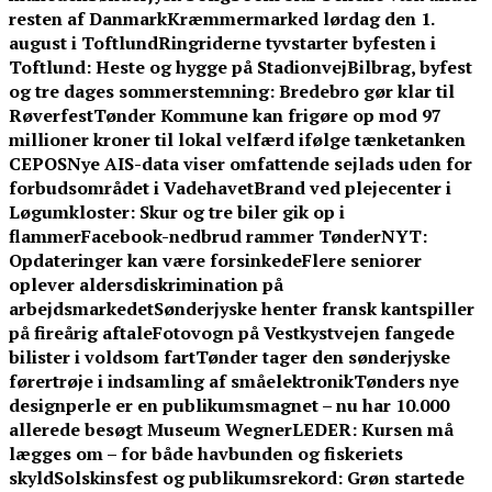
resten af Danmark
Kræmmermarked lørdag den 1.
august i Toftlund
Ringriderne tyvstarter byfesten i
Toftlund: Heste og hygge på Stadionvej
Bilbrag, byfest
og tre dages sommerstemning: Bredebro gør klar til
Røverfest
Tønder Kommune kan frigøre op mod 97
millioner kroner til lokal velfærd ifølge tænketanken
CEPOS
Nye AIS-data viser omfattende sejlads uden for
forbudsområdet i Vadehavet
Brand ved plejecenter i
Løgumkloster: Skur og tre biler gik op i
flammer
Facebook-nedbrud rammer TønderNYT:
Opdateringer kan være forsinkede
Flere seniorer
oplever aldersdiskrimination på
arbejdsmarkedet
Sønderjyske henter fransk kantspiller
på fireårig aftale
Fotovogn på Vestkystvejen fangede
bilister i voldsom fart
Tønder tager den sønderjyske
førertrøje i indsamling af småelektronik
Tønders nye
designperle er en publikumsmagnet – nu har 10.000
allerede besøgt Museum Wegner
LEDER: Kursen må
lægges om – for både havbunden og fiskeriets
skyld
Solskinsfest og publikumsrekord: Grøn startede