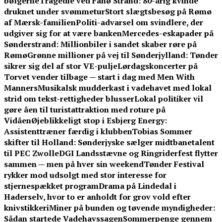
bølgerne
Tragedie ved Fanø Strand: 80-årig kvinde
druknet under svømmetur
Stort slægtsbesøg på Rømø
af Mærsk-familien
Politi-advarsel om svindlere, der
udgiver sig for at være banken
Mercedes-eskapader på
Sønderstrand: Millionbiler i sandet skaber røre på
Rømø
Grønne millioner på vej til Sønderjylland: Tønder
sikrer sig del af stor VE-pulje
Lørdagskoncerter på
Torvet vender tilbage — start i dag med Men With
Manners
Musikalsk mudderkast i vadehavet med lokal
strid om tekst-rettigheder blusser
Lokal politiker vil
gøre åen til turistattraktion med roture på
Vidåen
Øjeblikkeligt stop i Esbjerg Energy:
Assistenttræner færdig i klubben
Tobias Sommer
skifter til Holland: Sønderjyske sælger midtbanetalent
til PEC Zwolle
DGI Landsstævne og Ringriderfest flytter
sammen — men på hver sin weekend
Tønder Festival
rykker mod udsolgt med stor interesse for
stjernespækket program
Drama på Lindedal i
Haderselv, hvor to er anholdt for grov vold efter
knivstikkeri
Miner på bunden og tøvende myndigheder:
Sådan startede Vadehavssagen
Sommerpenge gennem