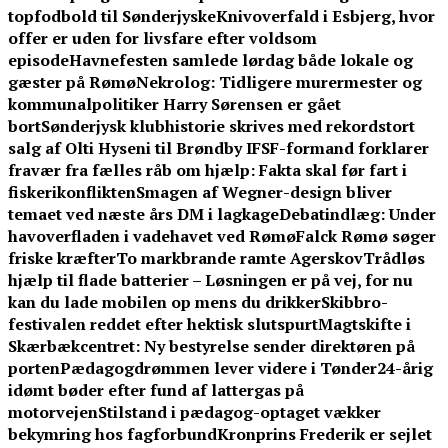
topfodbold til Sønderjyske
Knivoverfald i Esbjerg, hvor
offer er uden for livsfare efter voldsom
episode
Havnefesten samlede lørdag både lokale og
gæster på Rømø
Nekrolog: Tidligere murermester og
kommunalpolitiker Harry Sørensen er gået
bort
Sønderjysk klubhistorie skrives med rekordstort
salg af Olti Hyseni til Brøndby IF
SF-formand forklarer
fravær fra fælles råb om hjælp: Fakta skal før fart i
fiskerikonflikten
Smagen af Wegner-design bliver
temaet ved næste års DM i lagkage
Debatindlæg: Under
havoverfladen i vadehavet ved Rømø
Falck Rømø søger
friske kræfter
To markbrande ramte Agerskov
Trådløs
hjælp til flade batterier – Løsningen er på vej, for nu
kan du lade mobilen op mens du drikker
Skibbro-
festivalen reddet efter hektisk slutspurt
Magtskifte i
Skærbækcentret: Ny bestyrelse sender direktøren på
porten
Pædagogdrømmen lever videre i Tønder
24-årig
idømt bøder efter fund af lattergas på
motorvejen
Stilstand i pædagog-optaget vækker
bekymring hos fagforbund
Kronprins Frederik er sejlet