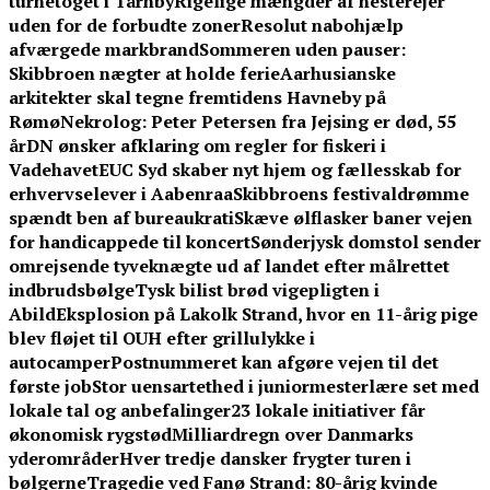
turnétoget i Tårnby
Rigelige mængder af hesterejer
uden for de forbudte zoner
Resolut nabohjælp
afværgede markbrand
Sommeren uden pauser:
Skibbroen nægter at holde ferie
Aarhusianske
arkitekter skal tegne fremtidens Havneby på
Rømø
Nekrolog: Peter Petersen fra Jejsing er død, 55
år
DN ønsker afklaring om regler for fiskeri i
Vadehavet
EUC Syd skaber nyt hjem og fællesskab for
erhvervselever i Aabenraa
Skibbroens festivaldrømme
spændt ben af bureaukrati
Skæve ølflasker baner vejen
for handicappede til koncert
Sønderjysk domstol sender
omrejsende tyveknægte ud af landet efter målrettet
indbrudsbølge
Tysk bilist brød vigepligten i
Abild
Eksplosion på Lakolk Strand, hvor en 11-årig pige
blev fløjet til OUH efter grillulykke i
autocamper
Postnummeret kan afgøre vejen til det
første job
Stor uensartethed i juniormesterlære set med
lokale tal og anbefalinger
23 lokale initiativer får
økonomisk rygstød
Milliardregn over Danmarks
yderområder
Hver tredje dansker frygter turen i
bølgerne
Tragedie ved Fanø Strand: 80-årig kvinde