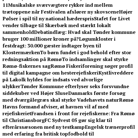
11
Musikalske sværvægtere rykker ind mellem
trætoppene når Festivalen afslører ny skovscene
Højer
Pølser i spil til ny national hæderspris
Stafet for Livet
vender tilbage til Skærbæk med stærkt lokalt
sammenhold
Debatindlæg: Hvad skal Tønder kommune
bruger 100 millioner kroner på?
Løgumkloster i
festdragt: 30.000 gæster indtager byen til
Klostermærken
To børn fundet i god behold efter stor
redningsaktion på Rømø
To indsamlinger skal styrke
Rømø-fiskernes sag
Rømø Fiskeriforening søger profil
til digital kampagne om hesterejefiskeri
Kystlivreddere
på Lakolk hyldes for indsats ved alvorlige
ulykker
Tønder Kommune efterlyser seks forsvundne
siddekuber ved Højer Sluse
Danmarks første forsøg
med dværgålegræs skal styrke Vadehavets natur
Rømø
Havns formand afviser, at havnen vil af med
rejefiskeriet
Frandsen i front for rejefiskerne: Fra Rømø
til Christiansborg
FC Sydvest 05 gør sig klar til
efterårssæsonen med ny testkamp
Engelsk trænerprofil
med erfaring fra britisk topfodbold til