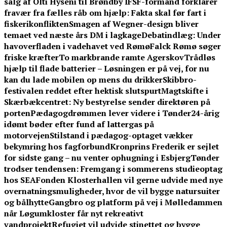
salg af Olti Hyseni til Brøndby IF
SF-formand forklarer
fravær fra fælles råb om hjælp: Fakta skal før fart i
fiskerikonflikten
Smagen af Wegner-design bliver
temaet ved næste års DM i lagkage
Debatindlæg: Under
havoverfladen i vadehavet ved Rømø
Falck Rømø søger
friske kræfter
To markbrande ramte Agerskov
Trådløs
hjælp til flade batterier – Løsningen er på vej, for nu
kan du lade mobilen op mens du drikker
Skibbro-
festivalen reddet efter hektisk slutspurt
Magtskifte i
Skærbækcentret: Ny bestyrelse sender direktøren på
porten
Pædagogdrømmen lever videre i Tønder
24-årig
idømt bøder efter fund af lattergas på
motorvejen
Stilstand i pædagog-optaget vækker
bekymring hos fagforbund
Kronprins Frederik er sejlet
for sidste gang – nu venter ophugning i Esbjerg
Tønder
trodser tendensen: Fremgang i sommerens studieoptag
hos SEA
Fonden Klosterhallen vil gerne udvide med nye
overnatningsmuligheder, hvor de vil bygge natursuiter
og bålhytte
Gangbro og platform på vej i Mølledammen
når Løgumkloster får nyt rekreativt
vandprojekt
Refugiet vil udvide stinettet og bygge