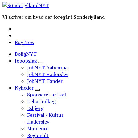
Vi skriver om hvad der foregår i Sønderjylland
Buy Now
BoligNYT
Jobopslag
JobNYT Aabenraa
JobNYT Haderslev
JobNYT Tønder
Nyheder
Sponseret artikel
Debatindlæg
Esbjerg
Festival / Kultur
Haderslev
Mindeord
Regionalt