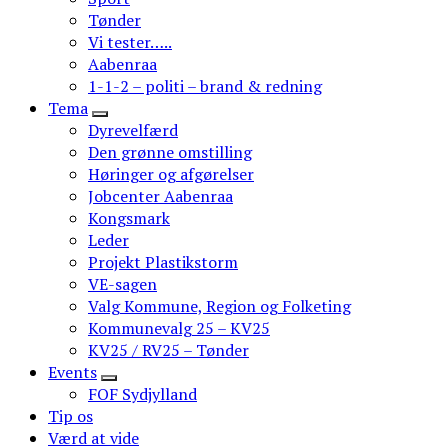
Tønder
Vi tester…..
Aabenraa
1-1-2 – politi – brand & redning
Tema
Dyrevelfærd
Den grønne omstilling
Høringer og afgørelser
Jobcenter Aabenraa
Kongsmark
Leder
Projekt Plastikstorm
VE-sagen
Valg Kommune, Region og Folketing
Kommunevalg 25 – KV25
KV25 / RV25 – Tønder
Events
FOF Sydjylland
Tip os
Værd at vide