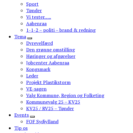
Sport
Tønder
Vi tester…..
Aabenraa
1-1-2 – politi – brand & redning
Tema
Dyrevelfærd
Den grønne omstilling
Høringer og afgørelser
Jobcenter Aabenraa
Kongsmark
Leder
Projekt Plastikstorm
VE-sagen
Valg Kommune, Region og Folketing
Kommunevalg 25 – KV25
KV25 / RV25 – Tønder
Events
FOF Sydjylland
Tip os