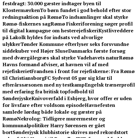
festdragt: 30.000 gæster indtager byen til
Klostermærken
To børn fundet i god behold efter stor
redningsaktion på Rømø
To indsamlinger skal styrke
Rømø-fiskernes sag
Rømø Fiskeriforening søger profil
til digital kampagne om hesterejefiskeri
Kystlivreddere
på Lakolk hyldes for indsats ved alvorlige
ulykker
Tønder Kommune efterlyser seks forsvundne
siddekuber ved Højer Sluse
Danmarks første forsøg
med dværgålegræs skal styrke Vadehavets natur
Rømø
Havns formand afviser, at havnen vil af med
rejefiskeriet
Frandsen i front for rejefiskerne: Fra Rømø
til Christiansborg
FC Sydvest 05 gør sig klar til
efterårssæsonen med ny testkamp
Engelsk trænerprofil
med erfaring fra britisk topfodbold til
Sønderjyske
Knivoverfald i Esbjerg, hvor offer er uden
for livsfare efter voldsom episode
Havnefesten
samlede lørdag både lokale og gæster på
Rømø
Nekrolog: Tidligere murermester og
kommunalpolitiker Harry Sørensen er gået
bort
Sønderjysk klubhistorie skrives med rekordstort