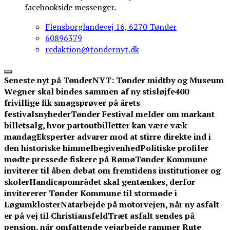
facebookside messenger.
Flensborglandevej 16, 6270 Tønder
60896379
redaktion@tondernyt.dk
Seneste nyt på TønderNYT:
Tønder midtby og Museum
Wegner skal bindes sammen af ny stisløjfe
400
frivillige fik smagsprøver på årets
festivalsnyheder
Tønder Festival melder om markant
billetsalg, hvor partoutbilletter kan være væk
mandag
Eksperter advarer mod at stirre direkte ind i
den historiske himmelbegivenhed
Politiske profiler
mødte pressede fiskere på Rømø
Tønder Kommune
inviterer til åben debat om fremtidens institutioner og
skoler
Handicapområdet skal gentænkes, derfor
invitererer Tønder Kommune til stormøde i
Løgumkloster
Natarbejde på motorvejen, når ny asfalt
er på vej til Christiansfeld
Træt asfalt sendes på
pension, når omfattende vejarbejde rammer Rute