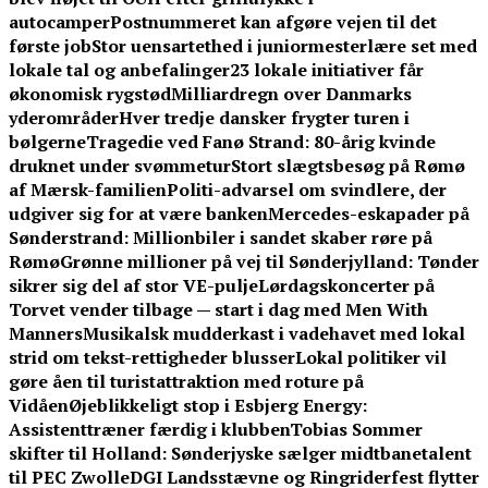
autocamper
Postnummeret kan afgøre vejen til det
første job
Stor uensartethed i juniormesterlære set med
lokale tal og anbefalinger
23 lokale initiativer får
økonomisk rygstød
Milliardregn over Danmarks
yderområder
Hver tredje dansker frygter turen i
bølgerne
Tragedie ved Fanø Strand: 80-årig kvinde
druknet under svømmetur
Stort slægtsbesøg på Rømø
af Mærsk-familien
Politi-advarsel om svindlere, der
udgiver sig for at være banken
Mercedes-eskapader på
Sønderstrand: Millionbiler i sandet skaber røre på
Rømø
Grønne millioner på vej til Sønderjylland: Tønder
sikrer sig del af stor VE-pulje
Lørdagskoncerter på
Torvet vender tilbage — start i dag med Men With
Manners
Musikalsk mudderkast i vadehavet med lokal
strid om tekst-rettigheder blusser
Lokal politiker vil
gøre åen til turistattraktion med roture på
Vidåen
Øjeblikkeligt stop i Esbjerg Energy:
Assistenttræner færdig i klubben
Tobias Sommer
skifter til Holland: Sønderjyske sælger midtbanetalent
til PEC Zwolle
DGI Landsstævne og Ringriderfest flytter