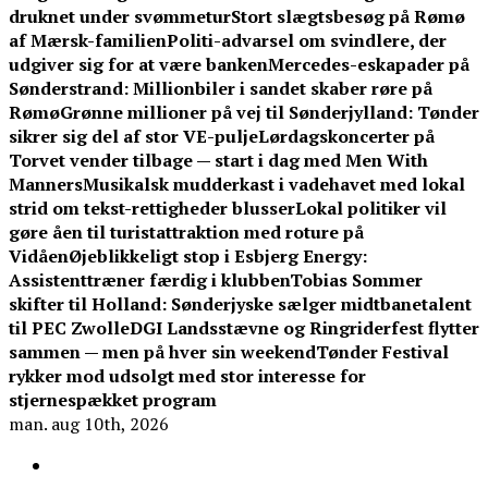
druknet under svømmetur
Stort slægtsbesøg på Rømø
af Mærsk-familien
Politi-advarsel om svindlere, der
udgiver sig for at være banken
Mercedes-eskapader på
Sønderstrand: Millionbiler i sandet skaber røre på
Rømø
Grønne millioner på vej til Sønderjylland: Tønder
sikrer sig del af stor VE-pulje
Lørdagskoncerter på
Torvet vender tilbage — start i dag med Men With
Manners
Musikalsk mudderkast i vadehavet med lokal
strid om tekst-rettigheder blusser
Lokal politiker vil
gøre åen til turistattraktion med roture på
Vidåen
Øjeblikkeligt stop i Esbjerg Energy:
Assistenttræner færdig i klubben
Tobias Sommer
skifter til Holland: Sønderjyske sælger midtbanetalent
til PEC Zwolle
DGI Landsstævne og Ringriderfest flytter
sammen — men på hver sin weekend
Tønder Festival
rykker mod udsolgt med stor interesse for
stjernespækket program
man. aug 10th, 2026