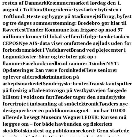
resten af Danmark
Kræmmermarked lørdag den 1.
august i Toftlund
Ringriderne tyvstarter byfesten i
Toftlund: Heste og hygge på Stadionvej
Bilbrag, byfest
og tre dages sommerstemning: Bredebro gør klar til
Røverfest
Tønder Kommune kan frigøre op mod 97
millioner kroner til lokal velfærd ifølge tænketanken
CEPOS
Nye AIS-data viser omfattende sejlads uden for
forbudsområdet i Vadehavet
Brand ved plejecenter i
Løgumkloster: Skur og tre biler gik op i
flammer
Facebook-nedbrud rammer TønderNYT:
Opdateringer kan være forsinkede
Flere seniorer
oplever aldersdiskrimination på
arbejdsmarkedet
Sønderjyske henter fransk kantspiller
på fireårig aftale
Fotovogn på Vestkystvejen fangede
bilister i voldsom fart
Tønder tager den sønderjyske
førertrøje i indsamling af småelektronik
Tønders nye
designperle er en publikumsmagnet – nu har 10.000
allerede besøgt Museum Wegner
LEDER: Kursen må
lægges om – for både havbunden og fiskeriets
skyld
Solskinsfest og publikumsrekord: Grøn startede