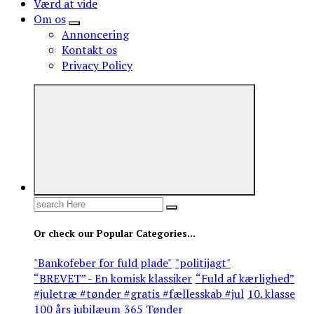
Værd at vide
Om os
Annoncering
Kontakt os
Privacy Policy
Search
for:
Or check our Popular Categories...
"Bankofeber for fuld plade"
"politijagt"
“BREVET” - En komisk klassiker
“Fuld af kærlighed”
#juletræ #tønder #gratis #fællesskab #jul
10. klasse
100 års jubilæum
365 Tønder