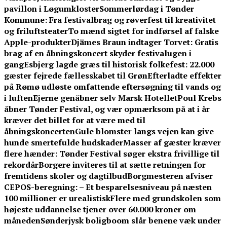
pavillon i Løgumkloster
Sommerlørdag i Tønder
Kommune: Fra festivalbrag og røverfest til kreativitet
og friluftsteater
To mænd sigtet for indførsel af falske
Apple-produkter
Djämes Braun indtager Torvet: Gratis
brag af en åbningskoncert skyder festivalugen i
gang
Esbjerg lagde græs til historisk folkefest: 22.000
gæster fejrede fællesskabet til Grøn
Efterladte effekter
på Rømø udløste omfattende eftersøgning til vands og
i luften
Ejerne genåbner selv Marsk Hotellet
Poul Krebs
åbner Tønder Festival, og vær opmærksom på at i år
kræver det billet for at være med til
åbningskoncerten
Gule blomster langs vejen kan give
hunde smertefulde hudskader
Masser af gæster kræver
flere hænder: Tønder Festival søger ekstra frivillige til
rekordår
Borgere inviteres til at sætte retningen for
fremtidens skoler og dagtilbud
Borgmesteren afviser
CEPOS-beregning: – Et besparelsesniveau på næsten
100 millioner er urealistisk
Flere med grundskolen som
højeste uddannelse tjener over 60.000 kroner om
måneden
Sønderjysk boligboom slår benene væk under