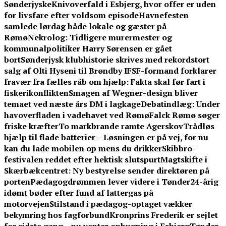
Sønderjyske
Knivoverfald i Esbjerg, hvor offer er uden
for livsfare efter voldsom episode
Havnefesten
samlede lørdag både lokale og gæster på
Rømø
Nekrolog: Tidligere murermester og
kommunalpolitiker Harry Sørensen er gået
bort
Sønderjysk klubhistorie skrives med rekordstort
salg af Olti Hyseni til Brøndby IF
SF-formand forklarer
fravær fra fælles råb om hjælp: Fakta skal før fart i
fiskerikonflikten
Smagen af Wegner-design bliver
temaet ved næste års DM i lagkage
Debatindlæg: Under
havoverfladen i vadehavet ved Rømø
Falck Rømø søger
friske kræfter
To markbrande ramte Agerskov
Trådløs
hjælp til flade batterier – Løsningen er på vej, for nu
kan du lade mobilen op mens du drikker
Skibbro-
festivalen reddet efter hektisk slutspurt
Magtskifte i
Skærbækcentret: Ny bestyrelse sender direktøren på
porten
Pædagogdrømmen lever videre i Tønder
24-årig
idømt bøder efter fund af lattergas på
motorvejen
Stilstand i pædagog-optaget vækker
bekymring hos fagforbund
Kronprins Frederik er sejlet