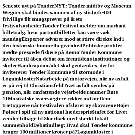
Skip
Seneste nyt på TønderNYT:
Tønder midtby og Museum
to
Wegner skal bindes sammen af ny stisløjfe
400
content
frivillige fik smagsprøver på årets
festivalsnyheder
Tønder Festival melder om markant
billetsalg, hvor partoutbilletter kan være væk
mandag
Eksperter advarer mod at stirre direkte ind i
den historiske himmelbegivenhed
Politiske profiler
mødte pressede fiskere på Rømø
Tønder Kommune
inviterer til åben debat om fremtidens institutioner og
skoler
Handicapområdet skal gentænkes, derfor
invitererer Tønder Kommune til stormøde i
Løgumkloster
Natarbejde på motorvejen, når ny asfalt
er på vej til Christiansfeld
Træt asfalt sendes på
pension, når omfattende vejarbejde rammer Rute
11
Musikalske sværvægtere rykker ind mellem
trætoppene når Festivalen afslører ny skovscene
Højer
Pølser i spil til ny national hæderspris
Stafet for Livet
vender tilbage til Skærbæk med stærkt lokalt
sammenhold
Debatindlæg: Hvad skal Tønder kommune
bruger 100 millioner kroner på?
Løgumkloster i