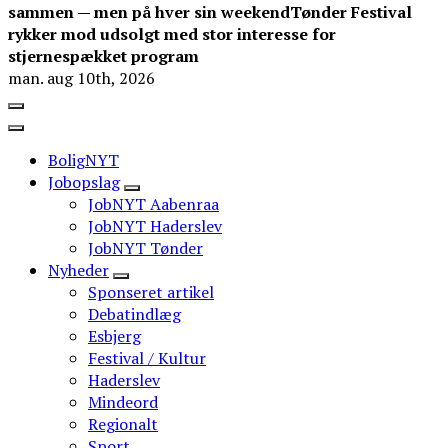
sammen — men på hver sin weekend
Tønder Festival
rykker mod udsolgt med stor interesse for
stjernespækket program
man. aug 10th, 2026
BoligNYT
Jobopslag
JobNYT Aabenraa
JobNYT Haderslev
JobNYT Tønder
Nyheder
Sponseret artikel
Debatindlæg
Esbjerg
Festival / Kultur
Haderslev
Mindeord
Regionalt
Sport