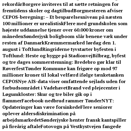
rekordår
Borgere inviteres til at sætte retningen for
fremtidens skoler og dagtilbud
Borgmesteren afviser
CEPOS-beregning: – Et besparelsesniveau på næsten
100 millioner er urealistisk
Flere med grundskolen som
højeste uddannelse tjener over 60.000 kroner om
måneden
Sønderjysk boligboom slår benene væk under
resten af Danmark
Kræmmermarked lørdag den 1.
august i Toftlund
Ringriderne tyvstarter byfesten i
Toftlund: Heste og hygge på Stadionvej
Bilbrag, byfest
og tre dages sommerstemning: Bredebro gør klar til
Røverfest
Tønder Kommune kan frigøre op mod 97
millioner kroner til lokal velfærd ifølge tænketanken
CEPOS
Nye AIS-data viser omfattende sejlads uden for
forbudsområdet i Vadehavet
Brand ved plejecenter i
Løgumkloster: Skur og tre biler gik op i
flammer
Facebook-nedbrud rammer TønderNYT:
Opdateringer kan være forsinkede
Flere seniorer
oplever aldersdiskrimination på
arbejdsmarkedet
Sønderjyske henter fransk kantspiller
på fireårig aftale
Fotovogn på Vestkystvejen fangede