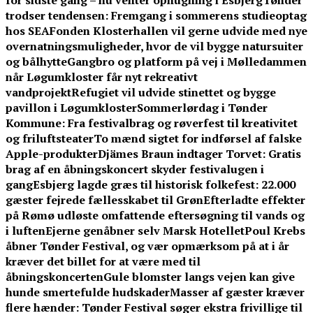
for sidste gang – nu venter ophugning i Esbjerg
Tønder
trodser tendensen: Fremgang i sommerens studieoptag
hos SEA
Fonden Klosterhallen vil gerne udvide med nye
overnatningsmuligheder, hvor de vil bygge natursuiter
og bålhytte
Gangbro og platform på vej i Mølledammen
når Løgumkloster får nyt rekreativt
vandprojekt
Refugiet vil udvide stinettet og bygge
pavillon i Løgumkloster
Sommerlørdag i Tønder
Kommune: Fra festivalbrag og røverfest til kreativitet
og friluftsteater
To mænd sigtet for indførsel af falske
Apple-produkter
Djämes Braun indtager Torvet: Gratis
brag af en åbningskoncert skyder festivalugen i
gang
Esbjerg lagde græs til historisk folkefest: 22.000
gæster fejrede fællesskabet til Grøn
Efterladte effekter
på Rømø udløste omfattende eftersøgning til vands og
i luften
Ejerne genåbner selv Marsk Hotellet
Poul Krebs
åbner Tønder Festival, og vær opmærksom på at i år
kræver det billet for at være med til
åbningskoncerten
Gule blomster langs vejen kan give
hunde smertefulde hudskader
Masser af gæster kræver
flere hænder: Tønder Festival søger ekstra frivillige til