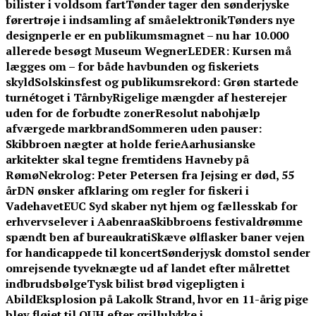
bilister i voldsom fart
Tønder tager den sønderjyske
førertrøje i indsamling af småelektronik
Tønders nye
designperle er en publikumsmagnet – nu har 10.000
allerede besøgt Museum Wegner
LEDER: Kursen må
lægges om – for både havbunden og fiskeriets
skyld
Solskinsfest og publikumsrekord: Grøn startede
turnétoget i Tårnby
Rigelige mængder af hesterejer
uden for de forbudte zoner
Resolut nabohjælp
afværgede markbrand
Sommeren uden pauser:
Skibbroen nægter at holde ferie
Aarhusianske
arkitekter skal tegne fremtidens Havneby på
Rømø
Nekrolog: Peter Petersen fra Jejsing er død, 55
år
DN ønsker afklaring om regler for fiskeri i
Vadehavet
EUC Syd skaber nyt hjem og fællesskab for
erhvervselever i Aabenraa
Skibbroens festivaldrømme
spændt ben af bureaukrati
Skæve ølflasker baner vejen
for handicappede til koncert
Sønderjysk domstol sender
omrejsende tyveknægte ud af landet efter målrettet
indbrudsbølge
Tysk bilist brød vigepligten i
Abild
Eksplosion på Lakolk Strand, hvor en 11-årig pige
blev fløjet til OUH efter grillulykke i