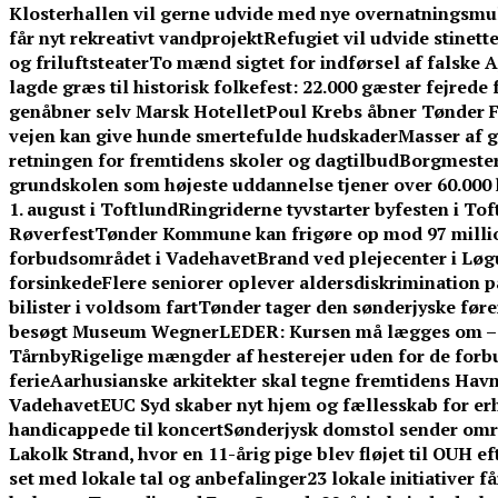
Klosterhallen vil gerne udvide med nye overnatningsmuli
får nyt rekreativt vandprojekt
Refugiet vil udvide stinet
og friluftsteater
To mænd sigtet for indførsel af falske 
lagde græs til historisk folkefest: 22.000 gæster fejrede
genåbner selv Marsk Hotellet
Poul Krebs åbner Tønder Fe
vejen kan give hunde smertefulde hudskader
Masser af g
retningen for fremtidens skoler og dagtilbud
Borgmestere
grundskolen som højeste uddannelse tjener over 60.00
1. august i Toftlund
Ringriderne tyvstarter byfesten i To
Røverfest
Tønder Kommune kan frigøre op mod 97 millio
forbudsområdet i Vadehavet
Brand ved plejecenter i Løg
forsinkede
Flere seniorer oplever aldersdiskrimination 
bilister i voldsom fart
Tønder tager den sønderjyske føre
besøgt Museum Wegner
LEDER: Kursen må lægges om – f
Tårnby
Rigelige mængder af hesterejer uden for de forb
ferie
Aarhusianske arkitekter skal tegne fremtidens Ha
Vadehavet
EUC Syd skaber nyt hjem og fællesskab for er
handicappede til koncert
Sønderjysk domstol sender omre
Lakolk Strand, hvor en 11-årig pige blev fløjet til OUH e
set med lokale tal og anbefalinger
23 lokale initiativer 