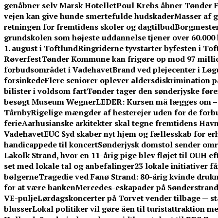
genåbner selv Marsk Hotellet
Poul Krebs åbner Tønder Fe
vejen kan give hunde smertefulde hudskader
Masser af g
retningen for fremtidens skoler og dagtilbud
Borgmestere
grundskolen som højeste uddannelse tjener over 60.00
1. august i Toftlund
Ringriderne tyvstarter byfesten i To
Røverfest
Tønder Kommune kan frigøre op mod 97 millio
forbudsområdet i Vadehavet
Brand ved plejecenter i Løg
forsinkede
Flere seniorer oplever aldersdiskrimination 
bilister i voldsom fart
Tønder tager den sønderjyske føre
besøgt Museum Wegner
LEDER: Kursen må lægges om – f
Tårnby
Rigelige mængder af hesterejer uden for de forb
ferie
Aarhusianske arkitekter skal tegne fremtidens Ha
Vadehavet
EUC Syd skaber nyt hjem og fællesskab for er
handicappede til koncert
Sønderjysk domstol sender omre
Lakolk Strand, hvor en 11-årig pige blev fløjet til OUH e
set med lokale tal og anbefalinger
23 lokale initiativer 
bølgerne
Tragedie ved Fanø Strand: 80-årig kvinde dru
for at være banken
Mercedes-eskapader på Sønderstrand:
VE-pulje
Lørdagskoncerter på Torvet vender tilbage — s
blusser
Lokal politiker vil gøre åen til turistattraktion 