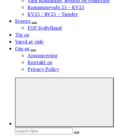
Valg Kommune, Region og Folketing
Kommunevalg 25 – KV25
KV25 / RV25 – Tønder
Events
FOF Sydjylland
Tip os
Værd at vide
Om os
Annoncering
Kontakt os
Privacy Policy
Search
for: