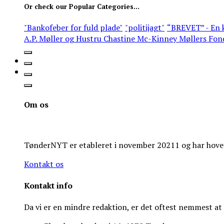
Or check our Popular Categories...
"Bankofeber for fuld plade"
"politijagt"
“BREVET” - En k
A.P. Møller og Hustru Chastine Mc-Kinney Møllers Fon
Om os
TønderNYT er etableret i november 20211 og har hoveds
Kontakt os
Kontakt info
Da vi er en mindre redaktion, er det oftest nemmest a