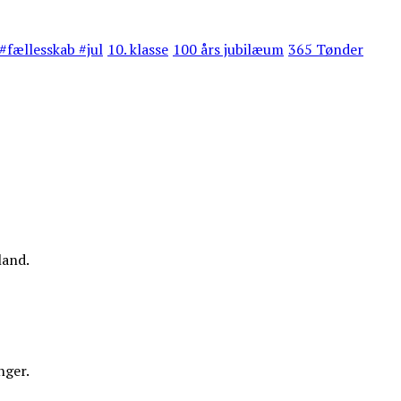
#fællesskab #jul
10. klasse
100 års jubilæum
365 Tønder
land.
nger.