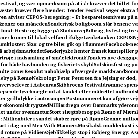
stival, og vær opmærksom på at i år kræver det billet fo
æster kræver flere hænder: Tønder Festival søger ekstra fr
n afviser CEPOS-beregning: – Et besparelsesniveau på næ
0 kroner om måneden
Sønderjysk boligboom slår benene v
ftlund: Heste og hygge på Stadionvej
Bilbrag, byfest og tr
ner kroner til lokal velfærd ifølge tænketanken CEPOS
Ny
umkloster: Skur og tre biler gik op i flammer
Facebook-ne
på arbejdsmarkedet
Sønderjyske henter fransk kantspiller på
rtrøje i indsamling af småelektronik
Tønders nye designpe
or både havbunden og fiskeriets skyld
Solskinsfest og pu
udte zoner
Resolut nabohjælp afværgede markbrand
Somm
vneby på Rømø
Nekrolog: Peter Petersen fra Jejsing er død, 
hvervselever i Aabenraa
Skibbroens festivaldrømme spænd
jsende tyveknægte ud af landet efter målrettet indbrud
fter grillulykke i autocamper
Postnummeret kan afgøre vejen
får økonomisk rygstød
Milliardregn over Danmarks yderom
knet under svømmetur
Stort slægtsbesøg på Rømø af Mærsk
 Millionbiler i sandet skaber røre på Rømø
Grønne million
tart i dag med Men With Manners
Musikalsk mudderkast i v
med roture på Vidåen
Øjeblikkeligt stop i Esbjerg Energy: A