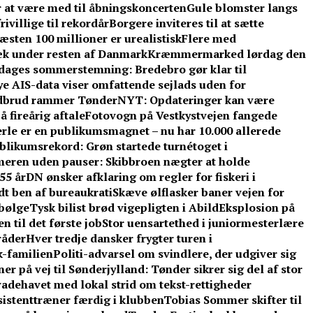
r at være med til åbningskoncerten
Gule blomster langs
ivillige til rekordår
Borgere inviteres til at sætte
sten 100 millioner er urealistisk
Flere med
æk under resten af Danmark
Kræmmermarked lørdag den
e dages sommerstemning: Bredebro gør klar til
e AIS-data viser omfattende sejlads uden for
dbrud rammer TønderNYT: Opdateringer kan være
 fireårig aftale
Fotovogn på Vestkystvejen fangede
rle er en publikumsmagnet – nu har 10.000 allerede
blikumsrekord: Grøn startede turnétoget i
eren uden pauser: Skibbroen nægter at holde
55 år
DN ønsker afklaring om regler for fiskeri i
t ben af bureaukrati
Skæve ølflasker baner vejen for
sbølge
Tysk bilist brød vigepligten i Abild
Eksplosion på
 til det første job
Stor uensartethed i juniormesterlære
råder
Hver tredje dansker frygter turen i
-familien
Politi-advarsel om svindlere, der udgiver sig
er på vej til Sønderjylland: Tønder sikrer sig del af stor
adehavet med lokal strid om tekst-rettigheder
ssistenttræner færdig i klubben
Tobias Sommer skifter til