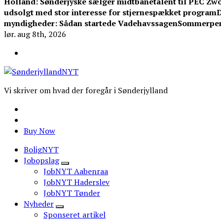
Holland: Sønderjyske sælger midtbanetalent til PEC Zwo
udsolgt med stor interesse for stjernespækket program
D
myndigheder: Sådan startede Vadehavssagen
Sommerpeng
lør. aug 8th, 2026
Vi skriver om hvad der foregår i Sønderjylland
Buy Now
BoligNYT
Jobopslag
JobNYT Aabenraa
JobNYT Haderslev
JobNYT Tønder
Nyheder
Sponseret artikel