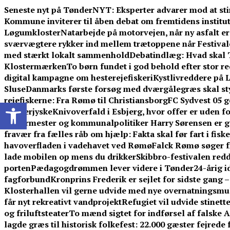
Skip
Seneste nyt på TønderNYT:
Eksperter advarer mod at sti
to
Kommune inviterer til åben debat om fremtidens institut
content
Løgumkloster
Natarbejde på motorvejen, når ny asfalt er 
sværvægtere rykker ind mellem trætoppene når Festival
med stærkt lokalt sammenhold
Debatindlæg: Hvad skal 
Klostermærken
To børn fundet i god behold efter stor 
digital kampagne om hesterejefiskeri
Kystlivreddere på L
Sluse
Danmarks første forsøg med dværgålegræs skal st
rejefiskerne: Fra Rømø til Christiansborg
FC Sydvest 05 g
Open toolbar
Sønderjyske
Knivoverfald i Esbjerg, hvor offer er uden f
murermester og kommunalpolitiker Harry Sørensen er g
fravær fra fælles råb om hjælp: Fakta skal før fart i fisk
havoverfladen i vadehavet ved Rømø
Falck Rømø søger f
lade mobilen op mens du drikker
Skibbro-festivalen redd
porten
Pædagogdrømmen lever videre i Tønder
24-årig 
fagforbund
Kronprins Frederik er sejlet for sidste gang 
Klosterhallen vil gerne udvide med nye overnatningsmuli
får nyt rekreativt vandprojekt
Refugiet vil udvide stinet
og friluftsteater
To mænd sigtet for indførsel af falske 
lagde græs til historisk folkefest: 22.000 gæster fejrede