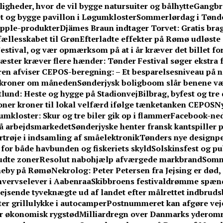
gheder, hvor de vil bygge natursuiter og bålhytte
Gangbr
tet og bygge pavillon i Løgumkloster
Sommerlørdag i Tønder
Apple-produkter
Djämes Braun indtager Torvet: Gratis brag
 fællesskabet til Grøn
Efterladte effekter på Rømø udløste 
stival, og vær opmærksom på at i år kræver det billet fo
æster kræver flere hænder: Tønder Festival søger ekstra fr
n afviser CEPOS-beregning: – Et besparelsesniveau på næ
0 kroner om måneden
Sønderjysk boligboom slår benene v
ftlund: Heste og hygge på Stadionvej
Bilbrag, byfest og tr
ner kroner til lokal velfærd ifølge tænketanken CEPOS
Ny
umkloster: Skur og tre biler gik op i flammer
Facebook-ne
på arbejdsmarkedet
Sønderjyske henter fransk kantspiller på
rtrøje i indsamling af småelektronik
Tønders nye designpe
or både havbunden og fiskeriets skyld
Solskinsfest og pu
udte zoner
Resolut nabohjælp afværgede markbrand
Somm
vneby på Rømø
Nekrolog: Peter Petersen fra Jejsing er død, 
hvervselever i Aabenraa
Skibbroens festivaldrømme spænd
jsende tyveknægte ud af landet efter målrettet indbrud
fter grillulykke i autocamper
Postnummeret kan afgøre vejen
får økonomisk rygstød
Milliardregn over Danmarks yderom