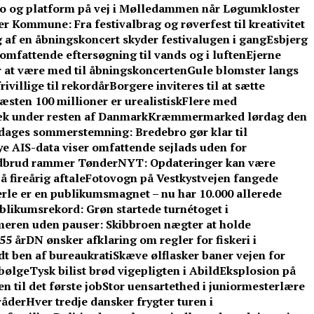
o og platform på vej i Mølledammen når Løgumkloster
 Kommune: Fra festivalbrag og røverfest til kreativitet
 af en åbningskoncert skyder festivalugen i gang
Esbjerg
omfattende eftersøgning til vands og i luften
Ejerne
r at være med til åbningskoncerten
Gule blomster langs
ivillige til rekordår
Borgere inviteres til at sætte
sten 100 millioner er urealistisk
Flere med
æk under resten af Danmark
Kræmmermarked lørdag den
e dages sommerstemning: Bredebro gør klar til
e AIS-data viser omfattende sejlads uden for
dbrud rammer TønderNYT: Opdateringer kan være
 fireårig aftale
Fotovogn på Vestkystvejen fangede
rle er en publikumsmagnet – nu har 10.000 allerede
blikumsrekord: Grøn startede turnétoget i
eren uden pauser: Skibbroen nægter at holde
55 år
DN ønsker afklaring om regler for fiskeri i
t ben af bureaukrati
Skæve ølflasker baner vejen for
sbølge
Tysk bilist brød vigepligten i Abild
Eksplosion på
 til det første job
Stor uensartethed i juniormesterlære
råder
Hver tredje dansker frygter turen i