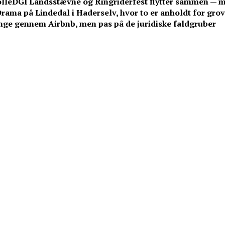
lle
DGI Landsstævne og Ringriderfest flytter sammen — 
rama på Lindedal i Haderselv, hvor to er anholdt for grov 
e gennem Airbnb, men pas på de juridiske faldgruber