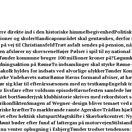
rre direkte ind i den historiske himmelbegivenhed
Politis
ioner og skoler
Handicapområdet skal gentænkes, derfor 
på vej til Christiansfeld
Træt asfalt sendes på pension, n
en afslører ny skovscene
Højer Pølser i spil til ny nationa
Tønder kommune bruger 100 millioner kroner på?
Løgumkl
redningsaktion på Rømø
To indsamlinger skal styrke Rømø-
akolk hyldes for indsats ved alvorlige ulykker
Tønder Kom
yrke Vadehavets natur
Rømø Havns formand afviser, at hav
ør sig klar til efterårssæsonen med ny testkamp
Engelsk tr
or livsfare efter voldsom episode
Havnefesten samlede lør
ået bort
Sønderjysk klubhistorie skrives med rekordstort sa
erikonflikten
Smagen af Wegner-design bliver temaet ved n
riske kræfter
To markbrande ramte Agerskov
Trådløs hjælp
et efter hektisk slutspurt
Magtskifte i Skærbækcentret: Ny
idømt bøder efter fund af lattergas på motorvejen
Stilstan
– nu venter ophugning i Esbjerg
Tønder trodser tendensen