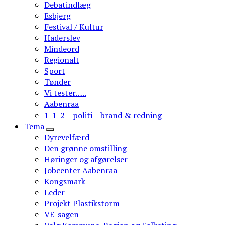
Debatindlæg
Esbjerg
Festival / Kultur
Haderslev
Mindeord
Regionalt
Sport
Tønder
Vi tester…..
Aabenraa
1-1-2 – politi – brand & redning
Tema
Dyrevelfærd
Den grønne omstilling
Høringer og afgørelser
Jobcenter Aabenraa
Kongsmark
Leder
Projekt Plastikstorm
VE-sagen