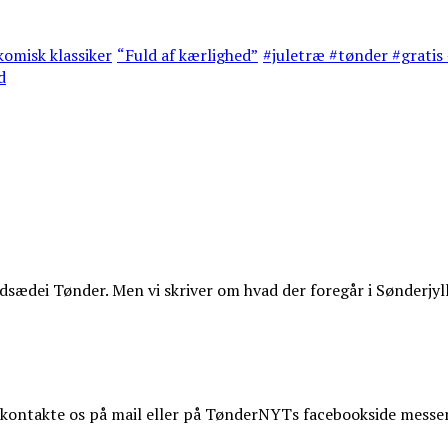
omisk klassiker
“Fuld af kærlighed”
#juletræ #tønder #gratis 
d
ædei Tønder. Men vi skriver om hvad der foregår i Sønderjyl
t kontakte os på mail eller på TønderNYTs facebookside messe