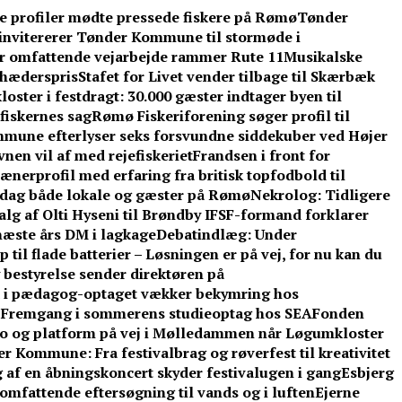
ke profiler mødte pressede fiskere på Rømø
Tønder
invitererer Tønder Kommune til stormøde i
år omfattende vejarbejde rammer Rute 11
Musikalske
l hæderspris
Stafet for Livet vender tilbage til Skærbæk
oster i festdragt: 30.000 gæster indtager byen til
fiskernes sag
Rømø Fiskeriforening søger profil til
mune efterlyser seks forsvundne siddekuber ved Højer
nen vil af med rejefiskeriet
Frandsen i front for
ænerprofil med erfaring fra britisk topfodbold til
dag både lokale og gæster på Rømø
Nekrolog: Tidligere
lg af Olti Hyseni til Brøndby IF
SF-formand forklarer
æste års DM i lagkage
Debatindlæg: Under
 til flade batterier – Løsningen er på vej, for nu kan du
 bestyrelse sender direktøren på
d i pædagog-optaget vækker bekymring hos
: Fremgang i sommerens studieoptag hos SEA
Fonden
o og platform på vej i Mølledammen når Løgumkloster
 Kommune: Fra festivalbrag og røverfest til kreativitet
 af en åbningskoncert skyder festivalugen i gang
Esbjerg
omfattende eftersøgning til vands og i luften
Ejerne