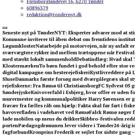
Flensborglandevej 16, 6270 Tønder
60896379
redaktion@tondernyt.dk
Seneste nyt på TønderNYT:
Eksperter advarer mod at sti
Kommune inviterer til åben debat om fremtidens institut
Løgumkloster
Natarbejde på motorvejen, når ny asfalt er 
sværvægtere rykker ind mellem trætoppene når Festival
med stærkt lokalt sammenhold
Debatindlæg: Hvad skal 
Klostermærken
To børn fundet i god behold efter stor 
digital kampagne om hesterejefiskeri
Kystlivreddere på L
Sluse
Danmarks første forsøg med dværgålegræs skal st
rejefiskerne: Fra Rømø til Christiansborg
FC Sydvest 05 g
Sønderjyske
Knivoverfald i Esbjerg, hvor offer er uden f
murermester og kommunalpolitiker Harry Sørensen er g
fravær fra fælles råb om hjælp: Fakta skal før fart i fisk
havoverfladen i vadehavet ved Rømø
Falck Rømø søger f
lade mobilen op mens du drikker
Skibbro-festivalen redd
porten
Pædagogdrømmen lever videre i Tønder
24-årig 
fagforbund
Kronprins Frederik er sejlet for sidste gang 