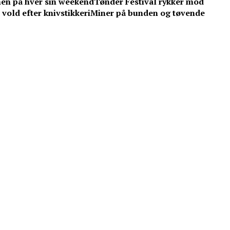
men på hver sin weekend
Tønder Festival rykker mod
vold efter knivstikkeri
Miner på bunden og tøvende