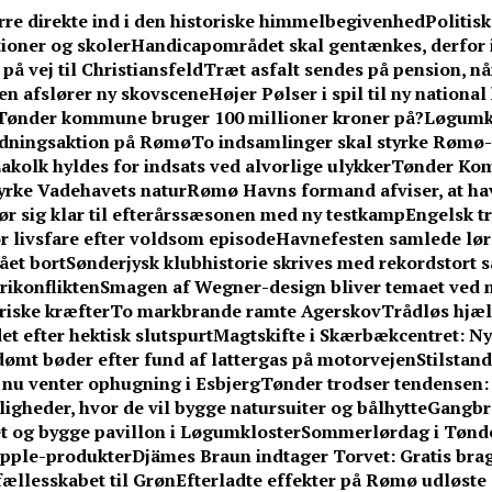
rre direkte ind i den historiske himmelbegivenhed
Politis
ioner og skoler
Handicapområdet skal gentænkes, derfor 
på vej til Christiansfeld
Træt asfalt sendes på pension, n
en afslører ny skovscene
Højer Pølser i spil til ny nationa
Tønder kommune bruger 100 millioner kroner på?
Løgumkl
redningsaktion på Rømø
To indsamlinger skal styrke Rømø-
akolk hyldes for indsats ved alvorlige ulykker
Tønder Kom
yrke Vadehavets natur
Rømø Havns formand afviser, at hav
ør sig klar til efterårssæsonen med ny testkamp
Engelsk tr
or livsfare efter voldsom episode
Havnefesten samlede lør
ået bort
Sønderjysk klubhistorie skrives med rekordstort sa
erikonflikten
Smagen af Wegner-design bliver temaet ved n
riske kræfter
To markbrande ramte Agerskov
Trådløs hjælp
et efter hektisk slutspurt
Magtskifte i Skærbækcentret: Ny
idømt bøder efter fund af lattergas på motorvejen
Stilstan
– nu venter ophugning i Esbjerg
Tønder trodser tendensen
gheder, hvor de vil bygge natursuiter og bålhytte
Gangbr
tet og bygge pavillon i Løgumkloster
Sommerlørdag i Tønder
Apple-produkter
Djämes Braun indtager Torvet: Gratis brag
 fællesskabet til Grøn
Efterladte effekter på Rømø udløste 