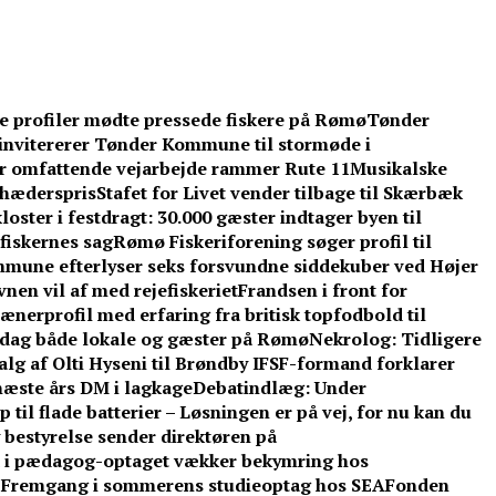
ke profiler mødte pressede fiskere på Rømø
Tønder
invitererer Tønder Kommune til stormøde i
år omfattende vejarbejde rammer Rute 11
Musikalske
l hæderspris
Stafet for Livet vender tilbage til Skærbæk
oster i festdragt: 30.000 gæster indtager byen til
fiskernes sag
Rømø Fiskeriforening søger profil til
mune efterlyser seks forsvundne siddekuber ved Højer
nen vil af med rejefiskeriet
Frandsen i front for
ænerprofil med erfaring fra britisk topfodbold til
dag både lokale og gæster på Rømø
Nekrolog: Tidligere
lg af Olti Hyseni til Brøndby IF
SF-formand forklarer
æste års DM i lagkage
Debatindlæg: Under
 til flade batterier – Løsningen er på vej, for nu kan du
 bestyrelse sender direktøren på
d i pædagog-optaget vækker bekymring hos
: Fremgang i sommerens studieoptag hos SEA
Fonden