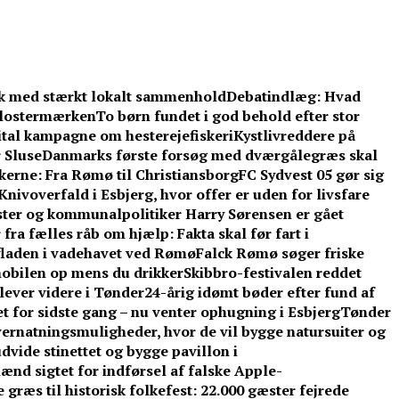
bæk med stærkt lokalt sammenhold
Debatindlæg: Hvad
 Klostermærken
To børn fundet i god behold efter stor
gital kampagne om hesterejefiskeri
Kystlivreddere på
 Sluse
Danmarks første forsøg med dværgålegræs skal
skerne: Fra Rømø til Christiansborg
FC Sydvest 05 gør sig
Knivoverfald i Esbjerg, hvor offer er uden for livsfare
ter og kommunalpolitiker Harry Sørensen er gået
ra fælles råb om hjælp: Fakta skal før fart i
laden i vadehavet ved Rømø
Falck Rømø søger friske
 mobilen op mens du drikker
Skibbro-festivalen reddet
ver videre i Tønder
24-årig idømt bøder efter fund af
et for sidste gang – nu venter ophugning i Esbjerg
Tønder
ernatningsmuligheder, hvor de vil bygge natursuiter og
udvide stinettet og bygge pavillon i
ænd sigtet for indførsel af falske Apple-
 græs til historisk folkefest: 22.000 gæster fejrede