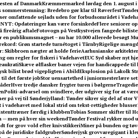
resten af Danmark
Kræmmermarked lørdag den 1. august i
es sommerstemning: Bredebro gør klar til Røverfest
Tønder
iser omfattende sejlads uden for forbudsområdet i Vadeh
YT: Opdateringer kan være forsinkede
Flere seniorer o
 fireårig aftale
Fotovogn på Vestkystvejen fangede biliste
er en publikumsmagnet – nu har 10.000 allerede besøgt 
rekord: Grøn startede turnétoget i Tårnby
Rigelige mængde
 Skibbroen nægter at holde ferie
Aarhusianske arkitekte
g om regler for fiskeri i Vadehavet
EUC Syd skaber nyt hj
eaukrati
Skæve ølflasker baner vejen for handicappede til
ysk bilist brød vigepligten i Abild
Eksplosion på Lakolk Stra
il det første job
Stor uensartethed i juniormesterlære set
råder
Hver tredje dansker frygter turen i bølgerne
Tragedie
en
Politi-advarsel om svindlere, der udgiver sig for at væ
er på vej til Sønderjylland: Tønder sikrer sig del af stor 
i vadehavet med lokal strid om tekst-rettigheder blusser
sistenttræner færdig i klubben
Tobias Sommer skifter til H
n — men på hver sin weekend
Tønder Festival rykker mod u
t for grov vold efter knivstikkeri
Miner på bunden og tøv
 de juridiske faldgruber
Sønderjysk grovvaregigant i k