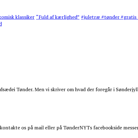
omisk klassiker
“Fuld af kærlighed”
#juletræ #tønder #gratis 
d
ædei Tønder. Men vi skriver om hvad der foregår i Sønderjyl
t kontakte os på mail eller på TønderNYTs facebookside messe