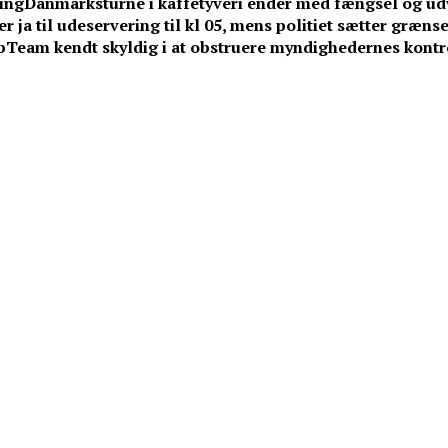
ing
Danmarksturné i kaffetyveri ender med fængsel og ud
ja til udeservering til kl 05, mens politiet sætter græn
bTeam kendt skyldig i at obstruere myndighedernes kontrol