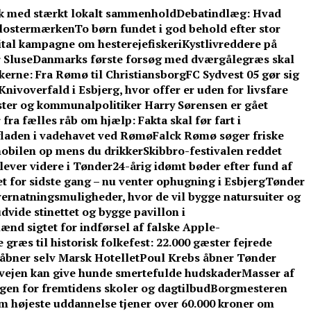
bæk med stærkt lokalt sammenhold
Debatindlæg: Hvad
 Klostermærken
To børn fundet i god behold efter stor
gital kampagne om hesterejefiskeri
Kystlivreddere på
 Sluse
Danmarks første forsøg med dværgålegræs skal
skerne: Fra Rømø til Christiansborg
FC Sydvest 05 gør sig
Knivoverfald i Esbjerg, hvor offer er uden for livsfare
ter og kommunalpolitiker Harry Sørensen er gået
ra fælles råb om hjælp: Fakta skal før fart i
laden i vadehavet ved Rømø
Falck Rømø søger friske
 mobilen op mens du drikker
Skibbro-festivalen reddet
ver videre i Tønder
24-årig idømt bøder efter fund af
et for sidste gang – nu venter ophugning i Esbjerg
Tønder
ernatningsmuligheder, hvor de vil bygge natursuiter og
udvide stinettet og bygge pavillon i
ænd sigtet for indførsel af falske Apple-
 græs til historisk folkefest: 22.000 gæster fejrede
åbner selv Marsk Hotellet
Poul Krebs åbner Tønder
 vejen kan give hunde smertefulde hudskader
Masser af
ingen for fremtidens skoler og dagtilbud
Borgmesteren
 højeste uddannelse tjener over 60.000 kroner om