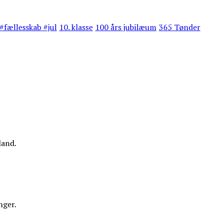
#fællesskab #jul
10. klasse
100 års jubilæum
365 Tønder
land.
nger.