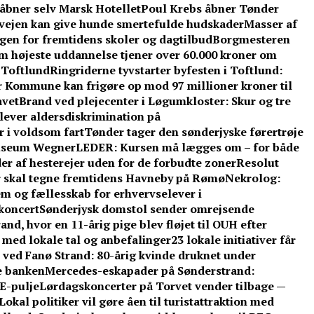
åbner selv Marsk Hotellet
Poul Krebs åbner Tønder
 vejen kan give hunde smertefulde hudskader
Masser af
ingen for fremtidens skoler og dagtilbud
Borgmesteren
 højeste uddannelse tjener over 60.000 kroner om
 Toftlund
Ringriderne tyvstarter byfesten i Toftlund:
 Kommune kan frigøre op mod 97 millioner kroner til
avet
Brand ved plejecenter i Løgumkloster: Skur og tre
plever aldersdiskrimination på
r i voldsom fart
Tønder tager den sønderjyske førertrøje
Museum Wegner
LEDER: Kursen må lægges om – for både
r af hesterejer uden for de forbudte zoner
Resolut
r skal tegne fremtidens Havneby på Rømø
Nekrolog:
em og fællesskab for erhvervselever i
 koncert
Sønderjysk domstol sender omrejsende
nd, hvor en 11-årig pige blev fløjet til OUH efter
 med lokale tal og anbefalinger
23 lokale initiativer får
 ved Fanø Strand: 80-årig kvinde druknet under
re banken
Mercedes-eskapader på Sønderstrand:
VE-pulje
Lørdagskoncerter på Torvet vender tilbage —
Lokal politiker vil gøre åen til turistattraktion med