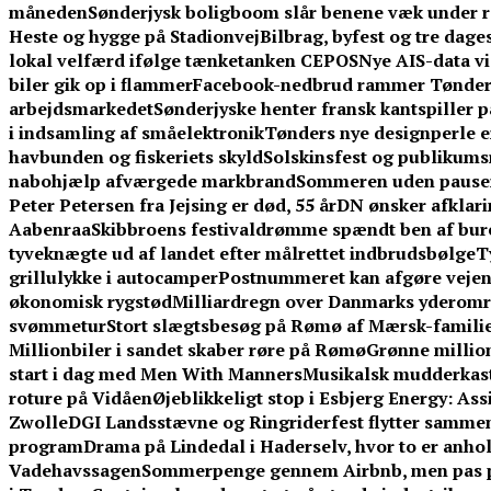
måneden
Sønderjysk boligboom slår benene væk under 
Heste og hygge på Stadionvej
Bilbrag, byfest og tre dag
lokal velfærd ifølge tænketanken CEPOS
Nye AIS-data v
biler gik op i flammer
Facebook-nedbrud rammer TønderN
arbejdsmarkedet
Sønderjyske henter fransk kantspiller på
i indsamling af småelektronik
Tønders nye designperle 
havbunden og fiskeriets skyld
Solskinsfest og publikums
nabohjælp afværgede markbrand
Sommeren uden pauser:
Peter Petersen fra Jejsing er død, 55 år
DN ønsker afklarin
Aabenraa
Skibbroens festivaldrømme spændt ben af bur
tyveknægte ud af landet efter målrettet indbrudsbølge
T
grillulykke i autocamper
Postnummeret kan afgøre vejen t
økonomisk rygstød
Milliardregn over Danmarks yderom
svømmetur
Stort slægtsbesøg på Rømø af Mærsk-famili
Millionbiler i sandet skaber røre på Rømø
Grønne million
start i dag med Men With Manners
Musikalsk mudderkast 
roture på Vidåen
Øjeblikkeligt stop i Esbjerg Energy: As
Zwolle
DGI Landsstævne og Ringriderfest flytter samme
program
Drama på Lindedal i Haderselv, hvor to er anhold
Vadehavssagen
Sommerpenge gennem Airbnb, men pas på