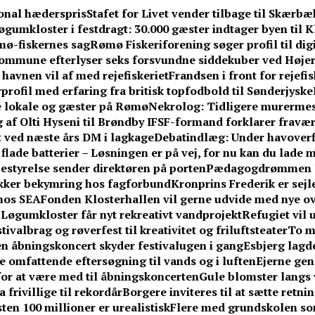
tional hæderspris
Stafet for Livet vender tilbage til Skær
øgumkloster i festdragt: 30.000 gæster indtager byen til
mø-fiskernes sag
Rømø Fiskeriforening søger profil til di
ommune efterlyser seks forsvundne siddekuber ved Højer
havnen vil af med rejefiskeriet
Frandsen i front for rejefi
profil med erfaring fra britisk topfodbold til Sønderjyske
 lokale og gæster på Rømø
Nekrolog: Tidligere murermes
 af Olti Hyseni til Brøndby IF
SF-formand forklarer fravær f
 ved næste års DM i lagkage
Debatindlæg: Under havoverf
 flade batterier – Løsningen er på vej, for nu kan du lade
estyrelse sender direktøren på porten
Pædagogdrømmen le
kker bekymring hos fagforbund
Kronprins Frederik er sejl
hos SEA
Fonden Klosterhallen vil gerne udvide med nye ov
Løgumkloster får nyt rekreativt vandprojekt
Refugiet vil 
albrag og røverfest til kreativitet og friluftsteater
To m
en åbningskoncert skyder festivalugen i gang
Esbjerg lagde
e omfattende eftersøgning til vands og i luften
Ejerne gen
 for at være med til åbningskoncerten
Gule blomster langs
frivillige til rekordår
Borgere inviteres til at sætte retn
en 100 millioner er urealistisk
Flere med grundskolen som