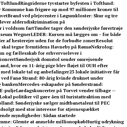
 Toftlund
Ringriderne tyvstarter byfesten i Toftlund:
 Kommune kan frigøre op mod 97 millioner kroner til
avet
Brand ved plejecenter i Løgumkloster: Skur og tre
plever aldersdiskrimination på
r i voldsom fart
Tønder tager den sønderjyske førertrøje
Museum Wegner
LEDER: Kursen må lægges om – for både
r af hesterejer uden for de forbudte zoner
Resolut
r skal tegne fremtidens Havneby på Rømø
Nekrolog:
em og fællesskab for erhvervselever i
 koncert
Sønderjysk domstol sender omrejsende
nd, hvor en 11-årig pige blev fløjet til OUH efter
 med lokale tal og anbefalinger
23 lokale initiativer får
 ved Fanø Strand: 80-årig kvinde druknet under
re banken
Mercedes-eskapader på Sønderstrand:
VE-pulje
Lørdagskoncerter på Torvet vender tilbage —
Lokal politiker vil gøre åen til turistattraktion med
olland: Sønderjyske sælger midtbanetalent til PEC
dsolgt med stor interesse for stjernespækket
ende myndigheder: Sådan startede
lemme: Glemte at anmelde millionopkøb
Hurtig udrykning