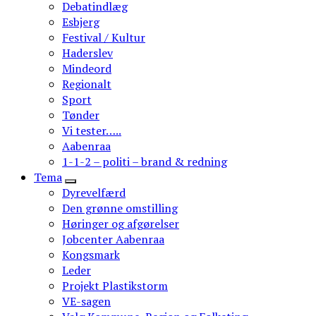
Debatindlæg
Esbjerg
Festival / Kultur
Haderslev
Mindeord
Regionalt
Sport
Tønder
Vi tester…..
Aabenraa
1-1-2 – politi – brand & redning
Tema
Dyrevelfærd
Den grønne omstilling
Høringer og afgørelser
Jobcenter Aabenraa
Kongsmark
Leder
Projekt Plastikstorm
VE-sagen