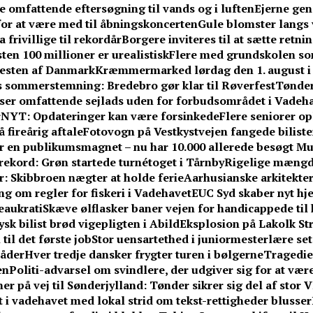
e omfattende eftersøgning til vands og i luften
Ejerne gen
 for at være med til åbningskoncerten
Gule blomster langs
frivillige til rekordår
Borgere inviteres til at sætte retn
en 100 millioner er urealistisk
Flere med grundskolen som
resten af Danmark
Kræmmermarked lørdag den 1. august i
es sommerstemning: Bredebro gør klar til Røverfest
Tønder
iser omfattende sejlads uden for forbudsområdet i Vadeh
YT: Opdateringer kan være forsinkede
Flere seniorer o
 fireårig aftale
Fotovogn på Vestkystvejen fangede biliste
er en publikumsmagnet – nu har 10.000 allerede besøgt 
rekord: Grøn startede turnétoget i Tårnby
Rigelige mængde
 Skibbroen nægter at holde ferie
Aarhusianske arkitekte
g om regler for fiskeri i Vadehavet
EUC Syd skaber nyt hj
eaukrati
Skæve ølflasker baner vejen for handicappede til
ysk bilist brød vigepligten i Abild
Eksplosion på Lakolk Stra
il det første job
Stor uensartethed i juniormesterlære set
råder
Hver tredje dansker frygter turen i bølgerne
Tragedie
en
Politi-advarsel om svindlere, der udgiver sig for at væ
er på vej til Sønderjylland: Tønder sikrer sig del af stor 
i vadehavet med lokal strid om tekst-rettigheder blusser