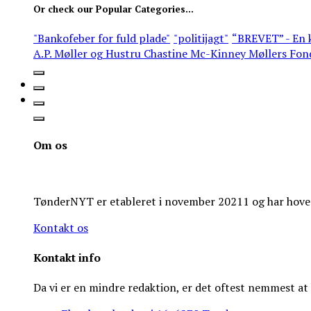
Or check our Popular Categories...
"Bankofeber for fuld plade"
"politijagt"
“BREVET” - En k
A.P. Møller og Hustru Chastine Mc-Kinney Møllers Fon
Om os
TønderNYT er etableret i november 20211 og har hoveds
Kontakt os
Kontakt info
Da vi er en mindre redaktion, er det oftest nemmest a