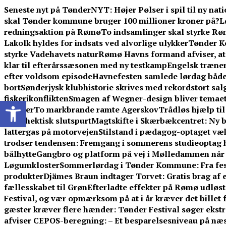
Skip
Seneste nyt på TønderNYT:
Højer Pølser i spil til ny na
to
skal Tønder kommune bruger 100 millioner kroner på?
L
content
redningsaktion på Rømø
To indsamlinger skal styrke Rø
Lakolk hyldes for indsats ved alvorlige ulykker
Tønder K
styrke Vadehavets natur
Rømø Havns formand afviser, at 
klar til efterårssæsonen med ny testkamp
Engelsk træner
efter voldsom episode
Havnefesten samlede lørdag både
bort
Sønderjysk klubhistorie skrives med rekordstort salg
fiskerikonflikten
Smagen af Wegner-design bliver temaet
Open toolbar
kræfter
To markbrande ramte Agerskov
Trådløs hjælp til
efter hektisk slutspurt
Magtskifte i Skærbækcentret: Ny b
lattergas på motorvejen
Stilstand i pædagog-optaget væ
trodser tendensen: Fremgang i sommerens studieoptag 
bålhytte
Gangbro og platform på vej i Mølledammen når 
Løgumkloster
Sommerlørdag i Tønder Kommune: Fra festiv
produkter
Djämes Braun indtager Torvet: Gratis brag af 
fællesskabet til Grøn
Efterladte effekter på Rømø udløst
Festival, og vær opmærksom på at i år kræver det billet
gæster kræver flere hænder: Tønder Festival søger ekstra 
afviser CEPOS-beregning: – Et besparelsesniveau på næst