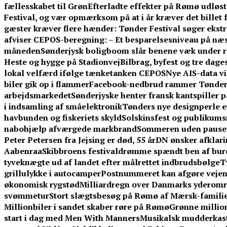
fællesskabet til Grøn
Efterladte effekter på Rømø udløst
Festival, og vær opmærksom på at i år kræver det billet
gæster kræver flere hænder: Tønder Festival søger ekstra 
afviser CEPOS-beregning: – Et besparelsesniveau på næst
måneden
Sønderjysk boligboom slår benene væk under 
Heste og hygge på Stadionvej
Bilbrag, byfest og tre dag
lokal velfærd ifølge tænketanken CEPOS
Nye AIS-data v
biler gik op i flammer
Facebook-nedbrud rammer TønderN
arbejdsmarkedet
Sønderjyske henter fransk kantspiller på
i indsamling af småelektronik
Tønders nye designperle 
havbunden og fiskeriets skyld
Solskinsfest og publikums
nabohjælp afværgede markbrand
Sommeren uden pauser:
Peter Petersen fra Jejsing er død, 55 år
DN ønsker afklarin
Aabenraa
Skibbroens festivaldrømme spændt ben af bur
tyveknægte ud af landet efter målrettet indbrudsbølge
T
grillulykke i autocamper
Postnummeret kan afgøre vejen t
økonomisk rygstød
Milliardregn over Danmarks yderom
svømmetur
Stort slægtsbesøg på Rømø af Mærsk-famili
Millionbiler i sandet skaber røre på Rømø
Grønne million
start i dag med Men With Manners
Musikalsk mudderkast 