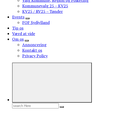
Valg Kommune, Region og Folketing
Kommunevalg 25 – KV25
KV25 / RV25 – Tønder
Events
FOF Sydjylland
Tip os
Værd at vide
Om os
Annoncering
Kontakt os
Privacy Policy
Search
for: