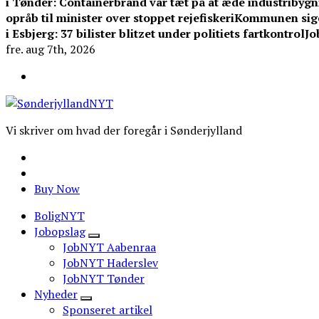
i Tønder: Containerbrand var tæt på at æde industribygn
opråb til minister over stoppet rejefiskeri
Kommunen siger 
i Esbjerg: 37 bilister blitzet under politiets fartkontrol
Jo
fre. aug 7th, 2026
Vi skriver om hvad der foregår i Sønderjylland
Buy Now
BoligNYT
Jobopslag
JobNYT Aabenraa
JobNYT Haderslev
JobNYT Tønder
Nyheder
Sponseret artikel