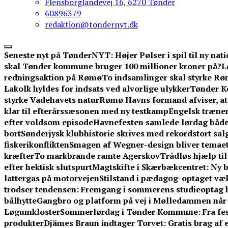
Flensborglandevej 16, 6270 Tønder
60896379
redaktion@tondernyt.dk
Seneste nyt på TønderNYT:
Højer Pølser i spil til ny na
skal Tønder kommune bruger 100 millioner kroner på?
L
redningsaktion på Rømø
To indsamlinger skal styrke Rø
Lakolk hyldes for indsats ved alvorlige ulykker
Tønder K
styrke Vadehavets natur
Rømø Havns formand afviser, at 
klar til efterårssæsonen med ny testkamp
Engelsk træner
efter voldsom episode
Havnefesten samlede lørdag både
bort
Sønderjysk klubhistorie skrives med rekordstort salg
fiskerikonflikten
Smagen af Wegner-design bliver temaet
kræfter
To markbrande ramte Agerskov
Trådløs hjælp til
efter hektisk slutspurt
Magtskifte i Skærbækcentret: Ny b
lattergas på motorvejen
Stilstand i pædagog-optaget væ
trodser tendensen: Fremgang i sommerens studieoptag 
bålhytte
Gangbro og platform på vej i Mølledammen når 
Løgumkloster
Sommerlørdag i Tønder Kommune: Fra festiv
produkter
Djämes Braun indtager Torvet: Gratis brag af 