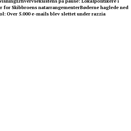
visning
Erhvervseksistens på pause: Lokalpolitikere i
ser for Skibbroens natarrangementer
Bøderne haglede ned
: Over 5.000 e-mails blev slettet under razzia