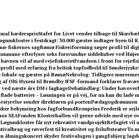
tional hæderspris
Stafet for Livet vender tilbage til Skær
øgumkloster i festdragt: 30.000 gæster indtager byen til
mø-fiskernes sag
Rømø Fiskeriforening søger profil til di
ommune efterlyser seks forsvundne siddekuber ved Højer
havnen vil af med rejefiskeriet
Frandsen i front for rejefi
profil med erfaring fra britisk topfodbold til Sønderjyske
 lokale og gæster på Rømø
Nekrolog: Tidligere murermes
 af Olti Hyseni til Brøndby IF
SF-formand forklarer fravær f
 ved næste års DM i lagkage
Debatindlæg: Under havoverf
 flade batterier – Løsningen er på vej, for nu kan du lade
estyrelse sender direktøren på porten
Pædagogdrømmen le
kker bekymring hos fagforbund
Kronprins Frederik er sejl
hos SEA
Fonden Klosterhallen vil gerne udvide med nye ov
Løgumkloster får nyt rekreativt vandprojekt
Refugiet vil 
albrag og røverfest til kreativitet og friluftsteater
To m
en åbningskoncert skyder festivalugen i gang
Esbjerg lagde