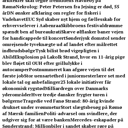
arkitekter skal tegne fremtidens Havneby på
Rømø
Nekrolog: Peter Petersen fra Jejsing er død, 55
år
DN ønsker afklaring om regler for fiskeri i
Vadehavet
EUC Syd skaber nyt hjem og fællesskab for
erhvervselever i Aabenraa
Skibbroens festivaldrømme
spændt ben af bureaukrati
Skæve ølflasker baner vejen
for handicappede til koncert
Sønderjysk domstol sender
omrejsende tyveknægte ud af landet efter målrettet
indbrudsbølge
Tysk bilist brød vigepligten i
Abild
Eksplosion på Lakolk Strand, hvor en 11-årig pige
blev fløjet til OUH efter grillulykke i
autocamper
Postnummeret kan afgøre vejen til det
første job
Stor uensartethed i juniormesterlære set med
lokale tal og anbefalinger
23 lokale initiativer får
økonomisk rygstød
Milliardregn over Danmarks
yderområder
Hver tredje dansker frygter turen i
bølgerne
Tragedie ved Fanø Strand: 80-årig kvinde
druknet under svømmetur
Stort slægtsbesøg på Rømø
af Mærsk-familien
Politi-advarsel om svindlere, der
udgiver sig for at være banken
Mercedes-eskapader på
Sønderstrand: Millionbiler i sandet skaber røre på