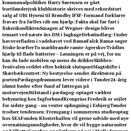
kommunalpolitiker Harry Sørensen er gået
bort
Sønderjysk klubhistorie skrives med rekordstort
salg af Olti Hyseni til Brøndby IF
SF-formand forklarer
fravær fra fælles råb om hjælp: Fakta skal før fart i
fiskerikonflikten
Smagen af Wegner-design bliver
temaet ved næste års DM i lagkage
Debatindlæg: Under
havoverfladen i vadehavet ved Rømø
Falck Rømø søger
friske kræfter
To markbrande ramte Agerskov
Trådløs
hjælp til flade batterier – Løsningen er på vej, for nu
kan du lade mobilen op mens du drikker
Skibbro-
festivalen reddet efter hektisk slutspurt
Magtskifte i
Skærbækcentret: Ny bestyrelse sender direktøren på
porten
Pædagogdrømmen lever videre i Tønder
24-årig
idømt bøder efter fund af lattergas på
motorvejen
Stilstand i pædagog-optaget vækker
bekymring hos fagforbund
Kronprins Frederik er sejlet
for sidste gang – nu venter ophugning i Esbjerg
Tønder
trodser tendensen: Fremgang i sommerens studieoptag
hos SEA
Fonden Klosterhallen vil gerne udvide med nye
overnatningsmuligheder, hvor de vil bygge natursuiter