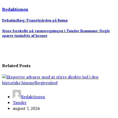
Redaktionen
Indlægsnavigation
Debatindlæg: Poppelgården på Rømø
Store forskelle på varmeregningen i Tønder Kommune: Nogle
sparer tusindvis af kroner
Related Posts
Redaktionen
Tønder
august 7, 2026