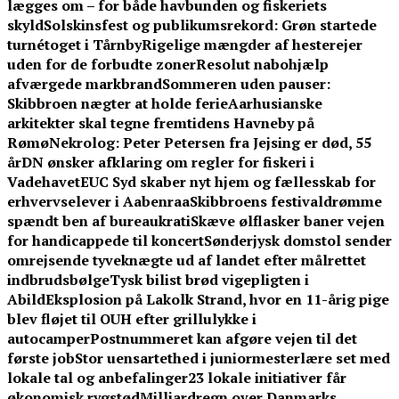
lægges om – for både havbunden og fiskeriets
skyld
Solskinsfest og publikumsrekord: Grøn startede
turnétoget i Tårnby
Rigelige mængder af hesterejer
uden for de forbudte zoner
Resolut nabohjælp
afværgede markbrand
Sommeren uden pauser:
Skibbroen nægter at holde ferie
Aarhusianske
arkitekter skal tegne fremtidens Havneby på
Rømø
Nekrolog: Peter Petersen fra Jejsing er død, 55
år
DN ønsker afklaring om regler for fiskeri i
Vadehavet
EUC Syd skaber nyt hjem og fællesskab for
erhvervselever i Aabenraa
Skibbroens festivaldrømme
spændt ben af bureaukrati
Skæve ølflasker baner vejen
for handicappede til koncert
Sønderjysk domstol sender
omrejsende tyveknægte ud af landet efter målrettet
indbrudsbølge
Tysk bilist brød vigepligten i
Abild
Eksplosion på Lakolk Strand, hvor en 11-årig pige
blev fløjet til OUH efter grillulykke i
autocamper
Postnummeret kan afgøre vejen til det
første job
Stor uensartethed i juniormesterlære set med
lokale tal og anbefalinger
23 lokale initiativer får
økonomisk rygstød
Milliardregn over Danmarks