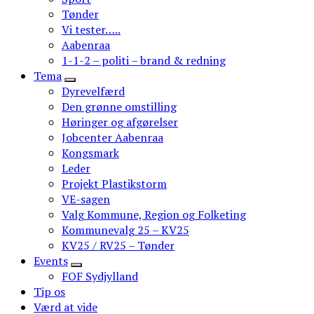
Tønder
Vi tester…..
Aabenraa
1-1-2 – politi – brand & redning
Tema
Dyrevelfærd
Den grønne omstilling
Høringer og afgørelser
Jobcenter Aabenraa
Kongsmark
Leder
Projekt Plastikstorm
VE-sagen
Valg Kommune, Region og Folketing
Kommunevalg 25 – KV25
KV25 / RV25 – Tønder
Events
FOF Sydjylland
Tip os
Værd at vide