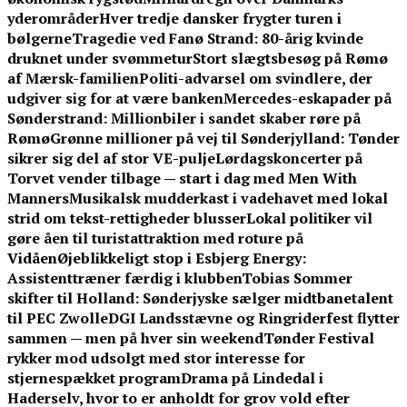
yderområder
Hver tredje dansker frygter turen i
bølgerne
Tragedie ved Fanø Strand: 80-årig kvinde
druknet under svømmetur
Stort slægtsbesøg på Rømø
af Mærsk-familien
Politi-advarsel om svindlere, der
udgiver sig for at være banken
Mercedes-eskapader på
Sønderstrand: Millionbiler i sandet skaber røre på
Rømø
Grønne millioner på vej til Sønderjylland: Tønder
sikrer sig del af stor VE-pulje
Lørdagskoncerter på
Torvet vender tilbage — start i dag med Men With
Manners
Musikalsk mudderkast i vadehavet med lokal
strid om tekst-rettigheder blusser
Lokal politiker vil
gøre åen til turistattraktion med roture på
Vidåen
Øjeblikkeligt stop i Esbjerg Energy:
Assistenttræner færdig i klubben
Tobias Sommer
skifter til Holland: Sønderjyske sælger midtbanetalent
til PEC Zwolle
DGI Landsstævne og Ringriderfest flytter
sammen — men på hver sin weekend
Tønder Festival
rykker mod udsolgt med stor interesse for
stjernespækket program
Drama på Lindedal i
Haderselv, hvor to er anholdt for grov vold efter