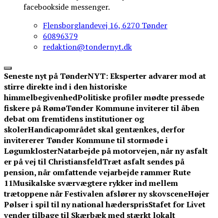
facebookside messenger.
Flensborglandevej 16, 6270 Tønder
60896379
redaktion@tondernyt.dk
Seneste nyt på TønderNYT:
Eksperter advarer mod at
stirre direkte ind i den historiske
himmelbegivenhed
Politiske profiler mødte pressede
fiskere på Rømø
Tønder Kommune inviterer til åben
debat om fremtidens institutioner og
skoler
Handicapområdet skal gentænkes, derfor
invitererer Tønder Kommune til stormøde i
Løgumkloster
Natarbejde på motorvejen, når ny asfalt
er på vej til Christiansfeld
Træt asfalt sendes på
pension, når omfattende vejarbejde rammer Rute
11
Musikalske sværvægtere rykker ind mellem
trætoppene når Festivalen afslører ny skovscene
Højer
Pølser i spil til ny national hæderspris
Stafet for Livet
vender tilbage til Skærbæk med stærkt lokalt