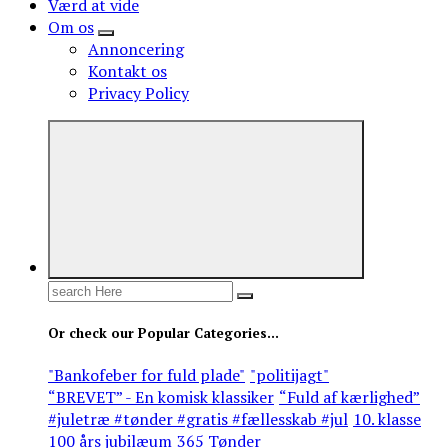
Værd at vide
Om os
Annoncering
Kontakt os
Privacy Policy
Search
for:
Or check our Popular Categories...
"Bankofeber for fuld plade"
"politijagt"
“BREVET” - En komisk klassiker
“Fuld af kærlighed”
#juletræ #tønder #gratis #fællesskab #jul
10. klasse
100 års jubilæum
365 Tønder