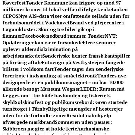
Røverfest
Tønder Kommune kan frigøre op mod 97
millioner kroner til lokal velfærd ifølge tænketanken
CEPOS
Nye AIS-data viser omfattende sejlads uden for
forbudsområdet i Vadehavet
Brand ved plejecenter i
Løgumkloster: Skur og tre biler gik op i
flammer
Facebook-nedbrud rammer TønderNYT:
Opdateringer kan være forsinkede
Flere seniorer
oplever aldersdiskrimination på
arbejdsmarkedet
Sønderjyske henter fransk kantspiller
på fireårig aftale
Fotovogn på Vestkystvejen fangede
bilister i voldsom fart
Tønder tager den sønderjyske
førertrøje i indsamling af småelektronik
Tønders nye
designperle er en publikumsmagnet – nu har 10.000
allerede besøgt Museum Wegner
LEDER: Kursen må
lægges om – for både havbunden og fiskeriets
skyld
Solskinsfest og publikumsrekord: Grøn startede
turnétoget i Tårnby
Rigelige mængder af hesterejer
uden for de forbudte zoner
Resolut nabohjælp
afværgede markbrand
Sommeren uden pauser:
Skibbroen nægter at holde ferie
Aarhusianske