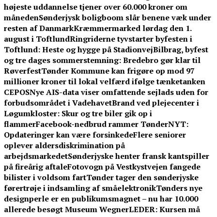
højeste uddannelse tjener over 60.000 kroner om
måneden
Sønderjysk boligboom slår benene væk under
resten af Danmark
Kræmmermarked lørdag den 1.
august i Toftlund
Ringriderne tyvstarter byfesten i
Toftlund: Heste og hygge på Stadionvej
Bilbrag, byfest
og tre dages sommerstemning: Bredebro gør klar til
Røverfest
Tønder Kommune kan frigøre op mod 97
millioner kroner til lokal velfærd ifølge tænketanken
CEPOS
Nye AIS-data viser omfattende sejlads uden for
forbudsområdet i Vadehavet
Brand ved plejecenter i
Løgumkloster: Skur og tre biler gik op i
flammer
Facebook-nedbrud rammer TønderNYT:
Opdateringer kan være forsinkede
Flere seniorer
oplever aldersdiskrimination på
arbejdsmarkedet
Sønderjyske henter fransk kantspiller
på fireårig aftale
Fotovogn på Vestkystvejen fangede
bilister i voldsom fart
Tønder tager den sønderjyske
førertrøje i indsamling af småelektronik
Tønders nye
designperle er en publikumsmagnet – nu har 10.000
allerede besøgt Museum Wegner
LEDER: Kursen må