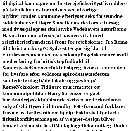
til digital kampagne om hesterejefiskeri
Kystlivreddere
på Lakolk hyldes for indsats ved alvorlige
ulykker
Tønder Kommune efterlyser seks forsvundne
siddekuber ved Højer Sluse
Danmarks første forsøg
med dværgålegræs skal styrke Vadehavets natur
Rømø
Havns formand afviser, at havnen vil af med
rejefiskeriet
Frandsen i front for rejefiskerne: Fra Rømø
til Christiansborg
FC Sydvest 05 gør sig klar til
efterårssæsonen med ny testkamp
Engelsk trænerprofil
med erfaring fra britisk topfodbold til
Sønderjyske
Knivoverfald i Esbjerg, hvor offer er uden
for livsfare efter voldsom episode
Havnefesten
samlede lørdag både lokale og gæster på
Rømø
Nekrolog: Tidligere murermester og
kommunalpolitiker Harry Sørensen er gået
bort
Sønderjysk klubhistorie skrives med rekordstort
salg af Olti Hyseni til Brøndby IF
SF-formand forklarer
fravær fra fælles råb om hjælp: Fakta skal før fart i
fiskerikonflikten
Smagen af Wegner-design bliver
temaet ved næste års DM i lagkage
Debatindlæg: Under