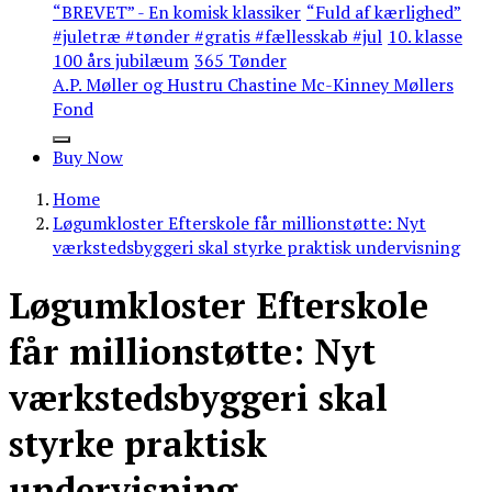
“BREVET” - En komisk klassiker
“Fuld af kærlighed”
#juletræ #tønder #gratis #fællesskab #jul
10. klasse
100 års jubilæum
365 Tønder
A.P. Møller og Hustru Chastine Mc-Kinney Møllers
Fond
Buy Now
Home
Løgumkloster Efterskole får millionstøtte: Nyt
værkstedsbyggeri skal styrke praktisk undervisning
Løgumkloster Efterskole
får millionstøtte: Nyt
værkstedsbyggeri skal
styrke praktisk
undervisning