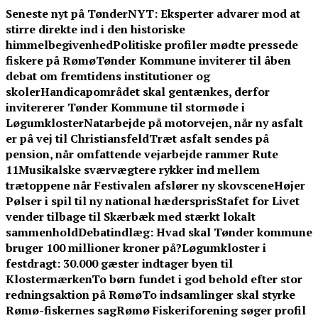
Skip
Seneste nyt på TønderNYT:
Eksperter advarer mod at
to
stirre direkte ind i den historiske
content
himmelbegivenhed
Politiske profiler mødte pressede
fiskere på Rømø
Tønder Kommune inviterer til åben
debat om fremtidens institutioner og
skoler
Handicapområdet skal gentænkes, derfor
invitererer Tønder Kommune til stormøde i
Løgumkloster
Natarbejde på motorvejen, når ny asfalt
er på vej til Christiansfeld
Træt asfalt sendes på
pension, når omfattende vejarbejde rammer Rute
11
Musikalske sværvægtere rykker ind mellem
trætoppene når Festivalen afslører ny skovscene
Højer
Pølser i spil til ny national hæderspris
Stafet for Livet
vender tilbage til Skærbæk med stærkt lokalt
sammenhold
Debatindlæg: Hvad skal Tønder kommune
bruger 100 millioner kroner på?
Løgumkloster i
festdragt: 30.000 gæster indtager byen til
Klostermærken
To børn fundet i god behold efter stor
redningsaktion på Rømø
To indsamlinger skal styrke
Rømø-fiskernes sag
Rømø Fiskeriforening søger profil