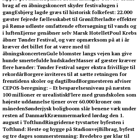
brag af en åbningskoncert skyder festivalugen i
gang
Esbjerg lagde græs til historisk folkefest: 22.000
gæster fejrede fællesskabet til Grøn
Efterladte effekter
på Rømø udløste omfattende eftersøgning til vands og
i luften
Ejerne genåbner selv Marsk Hotellet
Poul Krebs
åbner Tønder Festival, og vær opmærksom på at i år
kræver det billet for at være med til
åbningskoncerten
Gule blomster langs vejen kan give
hunde smertefulde hudskader
Masser af gæster kræver
flere hænder: Tønder Festival søger ekstra frivillige til
rekordår
Borgere inviteres til at sætte retningen for
fremtidens skoler og dagtilbud
Borgmesteren afviser
CEPOS-beregning: – Et besparelsesniveau på næsten
100 millioner er urealistisk
Flere med grundskolen som
højeste uddannelse tjener over 60.000 kroner om
måneden
Sønderjysk boligboom slår benene væk under
resten af Danmark
Kræmmermarked lørdag den 1.
august i Toftlund
Ringriderne tyvstarter byfesten i
Toftlund: Heste og hygge på Stadionvej
Bilbrag, byfest
og tre dages sommerstemning: Bredebro gør klar til