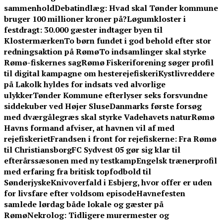
sammenhold
Debatindlæg: Hvad skal Tønder kommune
bruger 100 millioner kroner på?
Løgumkloster i
festdragt: 30.000 gæster indtager byen til
Klostermærken
To børn fundet i god behold efter stor
redningsaktion på Rømø
To indsamlinger skal styrke
Rømø-fiskernes sag
Rømø Fiskeriforening søger profil
til digital kampagne om hesterejefiskeri
Kystlivreddere
på Lakolk hyldes for indsats ved alvorlige
ulykker
Tønder Kommune efterlyser seks forsvundne
siddekuber ved Højer Sluse
Danmarks første forsøg
med dværgålegræs skal styrke Vadehavets natur
Rømø
Havns formand afviser, at havnen vil af med
rejefiskeriet
Frandsen i front for rejefiskerne: Fra Rømø
til Christiansborg
FC Sydvest 05 gør sig klar til
efterårssæsonen med ny testkamp
Engelsk trænerprofil
med erfaring fra britisk topfodbold til
Sønderjyske
Knivoverfald i Esbjerg, hvor offer er uden
for livsfare efter voldsom episode
Havnefesten
samlede lørdag både lokale og gæster på
Rømø
Nekrolog: Tidligere murermester og