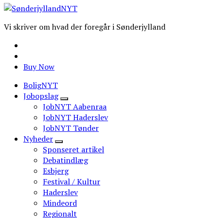
Vi skriver om hvad der foregår i Sønderjylland
Buy Now
BoligNYT
Jobopslag
JobNYT Aabenraa
JobNYT Haderslev
JobNYT Tønder
Nyheder
Sponseret artikel
Debatindlæg
Esbjerg
Festival / Kultur
Haderslev
Mindeord
Regionalt