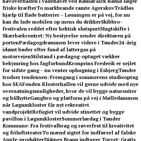
havoverfladen i vadehavet ved Rømø
Falck Rømø søger
friske kræfter
To markbrande ramte Agerskov
Trådløs
hjælp til flade batterier – Løsningen er på vej, for nu
kan du lade mobilen op mens du drikker
Skibbro-
festivalen reddet efter hektisk slutspurt
Magtskifte i
Skærbækcentret: Ny bestyrelse sender direktøren på
porten
Pædagogdrømmen lever videre i Tønder
24-årig
idømt bøder efter fund af lattergas på
motorvejen
Stilstand i pædagog-optaget vækker
bekymring hos fagforbund
Kronprins Frederik er sejlet
for sidste gang – nu venter ophugning i Esbjerg
Tønder
trodser tendensen: Fremgang i sommerens studieoptag
hos SEA
Fonden Klosterhallen vil gerne udvide med nye
overnatningsmuligheder, hvor de vil bygge natursuiter
og bålhytte
Gangbro og platform på vej i Mølledammen
når Løgumkloster får nyt rekreativt
vandprojekt
Refugiet vil udvide stinettet og bygge
pavillon i Løgumkloster
Sommerlørdag i Tønder
Kommune: Fra festivalbrag og røverfest til kreativitet
og friluftsteater
To mænd sigtet for indførsel af falske
Apple-produkter
Djämes Braun indtager Torvet: Gratis