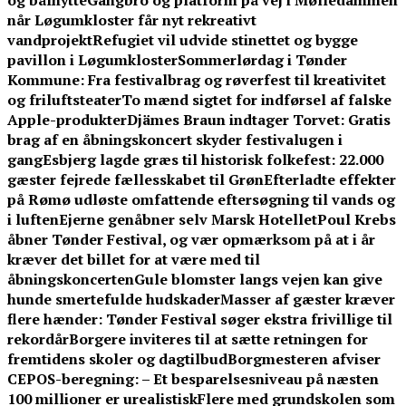
og bålhytte
Gangbro og platform på vej i Mølledammen
når Løgumkloster får nyt rekreativt
vandprojekt
Refugiet vil udvide stinettet og bygge
pavillon i Løgumkloster
Sommerlørdag i Tønder
Kommune: Fra festivalbrag og røverfest til kreativitet
og friluftsteater
To mænd sigtet for indførsel af falske
Apple-produkter
Djämes Braun indtager Torvet: Gratis
brag af en åbningskoncert skyder festivalugen i
gang
Esbjerg lagde græs til historisk folkefest: 22.000
gæster fejrede fællesskabet til Grøn
Efterladte effekter
på Rømø udløste omfattende eftersøgning til vands og
i luften
Ejerne genåbner selv Marsk Hotellet
Poul Krebs
åbner Tønder Festival, og vær opmærksom på at i år
kræver det billet for at være med til
åbningskoncerten
Gule blomster langs vejen kan give
hunde smertefulde hudskader
Masser af gæster kræver
flere hænder: Tønder Festival søger ekstra frivillige til
rekordår
Borgere inviteres til at sætte retningen for
fremtidens skoler og dagtilbud
Borgmesteren afviser
CEPOS-beregning: – Et besparelsesniveau på næsten
100 millioner er urealistisk
Flere med grundskolen som