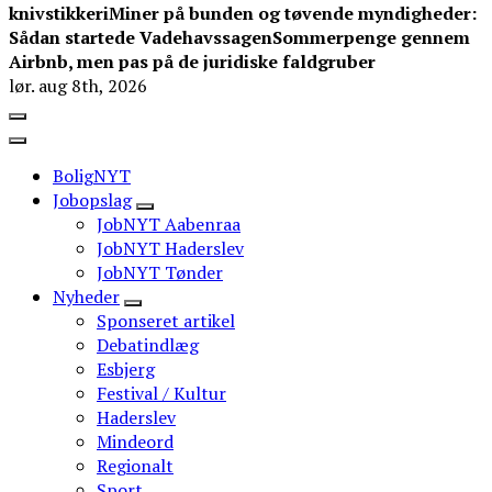
knivstikkeri
Miner på bunden og tøvende myndigheder:
Sådan startede Vadehavssagen
Sommerpenge gennem
Airbnb, men pas på de juridiske faldgruber
lør. aug 8th, 2026
BoligNYT
Jobopslag
JobNYT Aabenraa
JobNYT Haderslev
JobNYT Tønder
Nyheder
Sponseret artikel
Debatindlæg
Esbjerg
Festival / Kultur
Haderslev
Mindeord
Regionalt
Sport