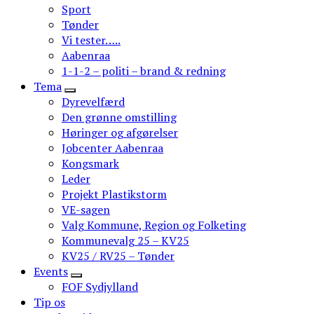
Sport
Tønder
Vi tester…..
Aabenraa
1-1-2 – politi – brand & redning
Tema
Dyrevelfærd
Den grønne omstilling
Høringer og afgørelser
Jobcenter Aabenraa
Kongsmark
Leder
Projekt Plastikstorm
VE-sagen
Valg Kommune, Region og Folketing
Kommunevalg 25 – KV25
KV25 / RV25 – Tønder
Events
FOF Sydjylland
Tip os