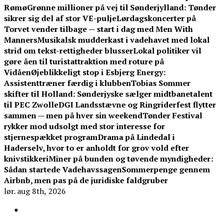
Rømø
Grønne millioner på vej til Sønderjylland: Tønder
sikrer sig del af stor VE-pulje
Lørdagskoncerter på
Torvet vender tilbage — start i dag med Men With
Manners
Musikalsk mudderkast i vadehavet med lokal
strid om tekst-rettigheder blusser
Lokal politiker vil
gøre åen til turistattraktion med roture på
Vidåen
Øjeblikkeligt stop i Esbjerg Energy:
Assistenttræner færdig i klubben
Tobias Sommer
skifter til Holland: Sønderjyske sælger midtbanetalent
til PEC Zwolle
DGI Landsstævne og Ringriderfest flytter
sammen — men på hver sin weekend
Tønder Festival
rykker mod udsolgt med stor interesse for
stjernespækket program
Drama på Lindedal i
Haderselv, hvor to er anholdt for grov vold efter
knivstikkeri
Miner på bunden og tøvende myndigheder:
Sådan startede Vadehavssagen
Sommerpenge gennem
Airbnb, men pas på de juridiske faldgruber
lør. aug 8th, 2026