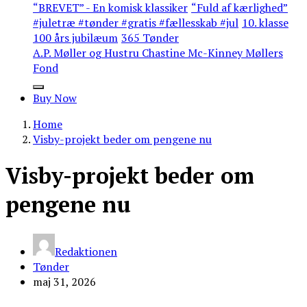
“BREVET” - En komisk klassiker
“Fuld af kærlighed”
#juletræ #tønder #gratis #fællesskab #jul
10. klasse
100 års jubilæum
365 Tønder
A.P. Møller og Hustru Chastine Mc-Kinney Møllers
Fond
Buy Now
Home
Visby-projekt beder om pengene nu
Visby-projekt beder om
pengene nu
Redaktionen
Tønder
maj 31, 2026