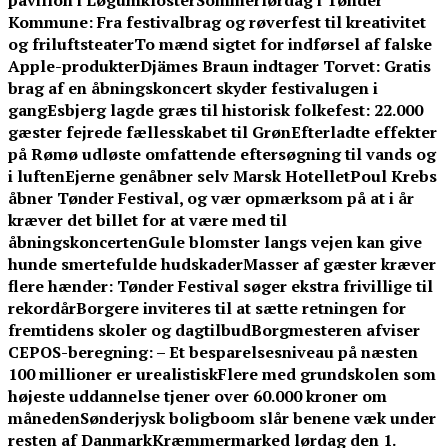
pavillon i Løgumkloster
Sommerlørdag i Tønder
Kommune: Fra festivalbrag og røverfest til kreativitet
og friluftsteater
To mænd sigtet for indførsel af falske
Apple-produkter
Djämes Braun indtager Torvet: Gratis
brag af en åbningskoncert skyder festivalugen i
gang
Esbjerg lagde græs til historisk folkefest: 22.000
gæster fejrede fællesskabet til Grøn
Efterladte effekter
på Rømø udløste omfattende eftersøgning til vands og
i luften
Ejerne genåbner selv Marsk Hotellet
Poul Krebs
åbner Tønder Festival, og vær opmærksom på at i år
kræver det billet for at være med til
åbningskoncerten
Gule blomster langs vejen kan give
hunde smertefulde hudskader
Masser af gæster kræver
flere hænder: Tønder Festival søger ekstra frivillige til
rekordår
Borgere inviteres til at sætte retningen for
fremtidens skoler og dagtilbud
Borgmesteren afviser
CEPOS-beregning: – Et besparelsesniveau på næsten
100 millioner er urealistisk
Flere med grundskolen som
højeste uddannelse tjener over 60.000 kroner om
måneden
Sønderjysk boligboom slår benene væk under
resten af Danmark
Kræmmermarked lørdag den 1.