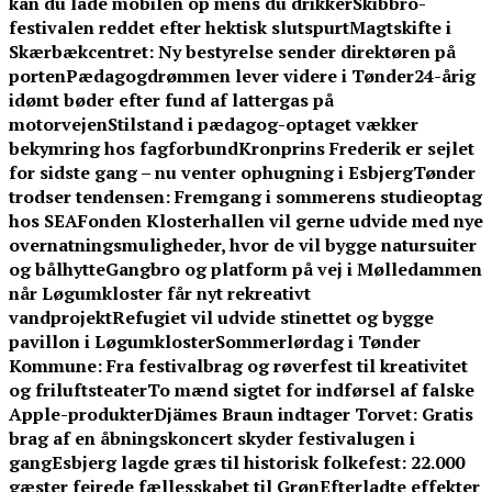
kan du lade mobilen op mens du drikker
Skibbro-
festivalen reddet efter hektisk slutspurt
Magtskifte i
Skærbækcentret: Ny bestyrelse sender direktøren på
porten
Pædagogdrømmen lever videre i Tønder
24-årig
idømt bøder efter fund af lattergas på
motorvejen
Stilstand i pædagog-optaget vækker
bekymring hos fagforbund
Kronprins Frederik er sejlet
for sidste gang – nu venter ophugning i Esbjerg
Tønder
trodser tendensen: Fremgang i sommerens studieoptag
hos SEA
Fonden Klosterhallen vil gerne udvide med nye
overnatningsmuligheder, hvor de vil bygge natursuiter
og bålhytte
Gangbro og platform på vej i Mølledammen
når Løgumkloster får nyt rekreativt
vandprojekt
Refugiet vil udvide stinettet og bygge
pavillon i Løgumkloster
Sommerlørdag i Tønder
Kommune: Fra festivalbrag og røverfest til kreativitet
og friluftsteater
To mænd sigtet for indførsel af falske
Apple-produkter
Djämes Braun indtager Torvet: Gratis
brag af en åbningskoncert skyder festivalugen i
gang
Esbjerg lagde græs til historisk folkefest: 22.000
gæster fejrede fællesskabet til Grøn
Efterladte effekter