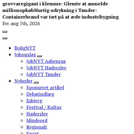
grovvaregigant i klemme: Glemte at anmelde
millionopkøb
Hurtig udrykning i Tønder:
Containerbrand var tæt på at æde industribygning
fre. aug 7th, 2026
BoligNYT
Jobopslag
JobNYT Aabenraa
JobNYT Haderslev
JobNYT Tønder
Nyheder
Sponseret artikel
Debatindlæg
Esbjerg
Festival / Kultur
Haderslev
Mindeord
Regionalt
Sport