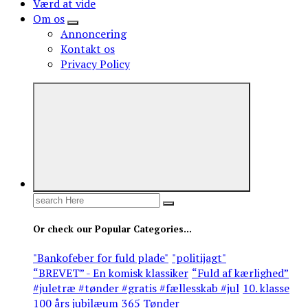
Værd at vide
Om os
Annoncering
Kontakt os
Privacy Policy
Search
for:
Or check our Popular Categories...
"Bankofeber for fuld plade"
"politijagt"
“BREVET” - En komisk klassiker
“Fuld af kærlighed”
#juletræ #tønder #gratis #fællesskab #jul
10. klasse
100 års jubilæum
365 Tønder