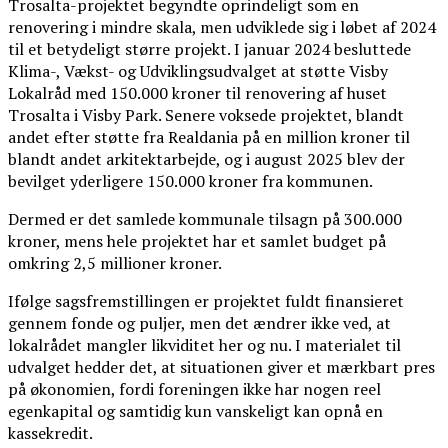
Trosalta-projektet begyndte oprindeligt som en
renovering i mindre skala, men udviklede sig i løbet af 2024
til et betydeligt større projekt. I januar 2024 besluttede
Klima-, Vækst- og Udviklingsudvalget at støtte Visby
Lokalråd med 150.000 kroner til renovering af huset
Trosalta i Visby Park. Senere voksede projektet, blandt
andet efter støtte fra Realdania på en million kroner til
blandt andet arkitektarbejde, og i august 2025 blev der
bevilget yderligere 150.000 kroner fra kommunen.
Dermed er det samlede kommunale tilsagn på 300.000
kroner, mens hele projektet har et samlet budget på
omkring 2,5 millioner kroner.
Ifølge sagsfremstillingen er projektet fuldt finansieret
gennem fonde og puljer, men det ændrer ikke ved, at
lokalrådet mangler likviditet her og nu. I materialet til
udvalget hedder det, at situationen giver et mærkbart pres
på økonomien, fordi foreningen ikke har nogen reel
egenkapital og samtidig kun vanskeligt kan opnå en
kassekredit.