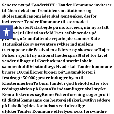
Skip
Seneste nyt på TønderNYT:
Tønder Kommune inviterer
to
til åben debat om fremtidens institutioner og
content
skoler
Handicapområdet skal gentænkes, derfor
invitererer Tønder Kommune til stormøde i
Open toolbar
Løgumkloster
Natarbejde på motorvejen, når ny asfalt
er på vej til Christiansfeld
Træt asfalt sendes på
pension, når omfattende vejarbejde rammer Rute
11
Musikalske sværvægtere rykker ind mellem
trætoppene når Festivalen afslører ny skovscene
Højer
Pølser i spil til ny national hæderspris
Stafet for Livet
vender tilbage til Skærbæk med stærkt lokalt
sammenhold
Debatindlæg: Hvad skal Tønder kommune
bruger 100 millioner kroner på?
Løgumkloster i
festdragt: 30.000 gæster indtager byen til
Klostermærken
To børn fundet i god behold efter stor
redningsaktion på Rømø
To indsamlinger skal styrke
Rømø-fiskernes sag
Rømø Fiskeriforening søger profil
til digital kampagne om hesterejefiskeri
Kystlivreddere
på Lakolk hyldes for indsats ved alvorlige
ulykker
Tønder Kommune efterlyser seks forsvundne