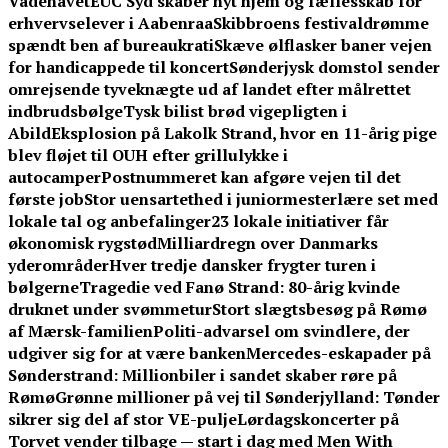
Vadehavet
EUC Syd skaber nyt hjem og fællesskab for
erhvervselever i Aabenraa
Skibbroens festivaldrømme
spændt ben af bureaukrati
Skæve ølflasker baner vejen
for handicappede til koncert
Sønderjysk domstol sender
omrejsende tyveknægte ud af landet efter målrettet
indbrudsbølge
Tysk bilist brød vigepligten i
Abild
Eksplosion på Lakolk Strand, hvor en 11-årig pige
blev fløjet til OUH efter grillulykke i
autocamper
Postnummeret kan afgøre vejen til det
første job
Stor uensartethed i juniormesterlære set med
lokale tal og anbefalinger
23 lokale initiativer får
økonomisk rygstød
Milliardregn over Danmarks
yderområder
Hver tredje dansker frygter turen i
bølgerne
Tragedie ved Fanø Strand: 80-årig kvinde
druknet under svømmetur
Stort slægtsbesøg på Rømø
af Mærsk-familien
Politi-advarsel om svindlere, der
udgiver sig for at være banken
Mercedes-eskapader på
Sønderstrand: Millionbiler i sandet skaber røre på
Rømø
Grønne millioner på vej til Sønderjylland: Tønder
sikrer sig del af stor VE-pulje
Lørdagskoncerter på
Torvet vender tilbage — start i dag med Men With