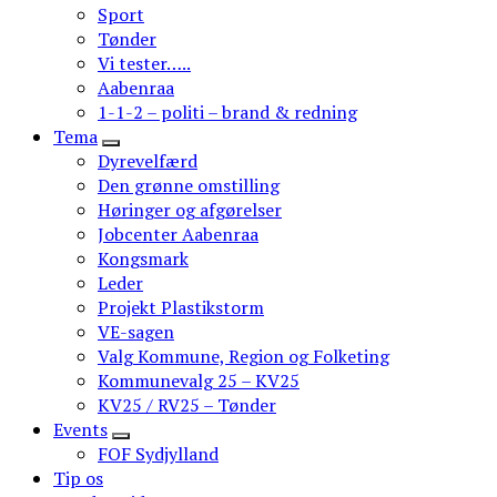
Sport
Tønder
Vi tester…..
Aabenraa
1-1-2 – politi – brand & redning
Tema
Dyrevelfærd
Den grønne omstilling
Høringer og afgørelser
Jobcenter Aabenraa
Kongsmark
Leder
Projekt Plastikstorm
VE-sagen
Valg Kommune, Region og Folketing
Kommunevalg 25 – KV25
KV25 / RV25 – Tønder
Events
FOF Sydjylland
Tip os