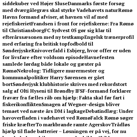
siddekuber ved Højer Sluse
Danmarks første forsøg
med dværgålegræs skal styrke Vadehavets natur
Rømø
Havns formand afviser, at havnen vil af med
rejefiskeriet
Frandsen i front for rejefiskerne: Fra Rømø
til Christiansborg
FC Sydvest 05 gør sig klar til
efterårssæsonen med ny testkamp
Engelsk trænerprofil
med erfaring fra britisk topfodbold til
Sønderjyske
Knivoverfald i Esbjerg, hvor offer er uden
for livsfare efter voldsom episode
Havnefesten
samlede lørdag både lokale og gæster på
Rømø
Nekrolog: Tidligere murermester og
kommunalpolitiker Harry Sørensen er gået
bort
Sønderjysk klubhistorie skrives med rekordstort
salg af Olti Hyseni til Brøndby IF
SF-formand forklarer
fravær fra fælles råb om hjælp: Fakta skal før fart i
fiskerikonflikten
Smagen af Wegner-design bliver
temaet ved næste års DM i lagkage
Debatindlæg: Under
havoverfladen i vadehavet ved Rømø
Falck Rømø søger
friske kræfter
To markbrande ramte Agerskov
Trådløs
hjælp til flade batterier – Løsningen er på vej, for nu