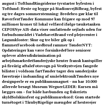
august i Toftlund
Ringriderne tyvstarter byfesten i
Toftlund: Heste og hygge på Stadionvej
Bilbrag, byfest
og tre dages sommerstemning: Bredebro gør klar til
Røverfest
Tønder Kommune kan frigøre op mod 97
millioner kroner til lokal velfærd ifølge tænketanken
CEPOS
Nye AIS-data viser omfattende sejlads uden for
forbudsområdet i Vadehavet
Brand ved plejecenter i
Løgumkloster: Skur og tre biler gik op i
flammer
Facebook-nedbrud rammer TønderNYT:
Opdateringer kan være forsinkede
Flere seniorer
oplever aldersdiskrimination på
arbejdsmarkedet
Sønderjyske henter fransk kantspiller
på fireårig aftale
Fotovogn på Vestkystvejen fangede
bilister i voldsom fart
Tønder tager den sønderjyske
førertrøje i indsamling af småelektronik
Tønders nye
designperle er en publikumsmagnet – nu har 10.000
allerede besøgt Museum Wegner
LEDER: Kursen må
lægges om – for både havbunden og fiskeriets
skyld
Solskinsfest og publikumsrekord: Grøn startede
turnétoget i Tårnby
Rigelige mængder af hesterejer