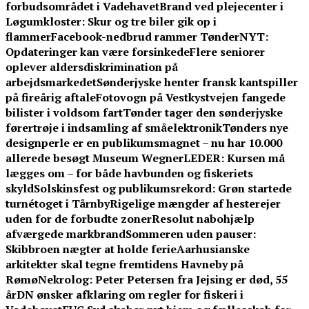
forbudsområdet i Vadehavet
Brand ved plejecenter i
Løgumkloster: Skur og tre biler gik op i
flammer
Facebook-nedbrud rammer TønderNYT:
Opdateringer kan være forsinkede
Flere seniorer
oplever aldersdiskrimination på
arbejdsmarkedet
Sønderjyske henter fransk kantspiller
på fireårig aftale
Fotovogn på Vestkystvejen fangede
bilister i voldsom fart
Tønder tager den sønderjyske
førertrøje i indsamling af småelektronik
Tønders nye
designperle er en publikumsmagnet – nu har 10.000
allerede besøgt Museum Wegner
LEDER: Kursen må
lægges om – for både havbunden og fiskeriets
skyld
Solskinsfest og publikumsrekord: Grøn startede
turnétoget i Tårnby
Rigelige mængder af hesterejer
uden for de forbudte zoner
Resolut nabohjælp
afværgede markbrand
Sommeren uden pauser:
Skibbroen nægter at holde ferie
Aarhusianske
arkitekter skal tegne fremtidens Havneby på
Rømø
Nekrolog: Peter Petersen fra Jejsing er død, 55
år
DN ønsker afklaring om regler for fiskeri i