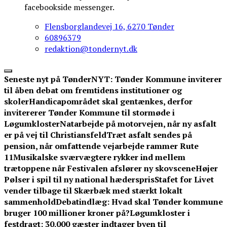
facebookside messenger.
Flensborglandevej 16, 6270 Tønder
60896379
redaktion@tondernyt.dk
Seneste nyt på TønderNYT:
Tønder Kommune inviterer
til åben debat om fremtidens institutioner og
skoler
Handicapområdet skal gentænkes, derfor
invitererer Tønder Kommune til stormøde i
Løgumkloster
Natarbejde på motorvejen, når ny asfalt
er på vej til Christiansfeld
Træt asfalt sendes på
pension, når omfattende vejarbejde rammer Rute
11
Musikalske sværvægtere rykker ind mellem
trætoppene når Festivalen afslører ny skovscene
Højer
Pølser i spil til ny national hæderspris
Stafet for Livet
vender tilbage til Skærbæk med stærkt lokalt
sammenhold
Debatindlæg: Hvad skal Tønder kommune
bruger 100 millioner kroner på?
Løgumkloster i
festdragt: 30.000 gæster indtager byen til