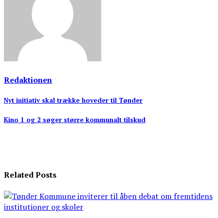
Redaktionen
Indlægsnavigation
Nyt initiativ skal trække hoveder til Tønder
Kino 1 og 2 søger større kommunalt tilskud
Related Posts