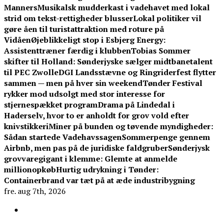
Manners
Musikalsk mudderkast i vadehavet med lokal
strid om tekst-rettigheder blusser
Lokal politiker vil
gøre åen til turistattraktion med roture på
Vidåen
Øjeblikkeligt stop i Esbjerg Energy:
Assistenttræner færdig i klubben
Tobias Sommer
skifter til Holland: Sønderjyske sælger midtbanetalent
til PEC Zwolle
DGI Landsstævne og Ringriderfest flytter
sammen — men på hver sin weekend
Tønder Festival
rykker mod udsolgt med stor interesse for
stjernespækket program
Drama på Lindedal i
Haderselv, hvor to er anholdt for grov vold efter
knivstikkeri
Miner på bunden og tøvende myndigheder:
Sådan startede Vadehavssagen
Sommerpenge gennem
Airbnb, men pas på de juridiske faldgruber
Sønderjysk
grovvaregigant i klemme: Glemte at anmelde
millionopkøb
Hurtig udrykning i Tønder:
Containerbrand var tæt på at æde industribygning
fre. aug 7th, 2026