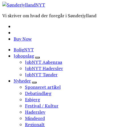
Vi skriver om hvad der foregår i Sønderjylland
Buy Now
BoligNYT
Jobopslag
JobNYT Aabenraa
JobNYT Haderslev
JobNYT Tønder
Nyheder
Sponseret artikel
Debatindlæg
Esbjerg
Festival / Kultur
Haderslev
Mindeord
Regionalt