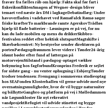
fravær fra fælles råb om hjælp: Fakta skal før fart i
fiskerikonflikten
Smagen af Wegner-design bliver
temaet ved næste års DM i lagkage
Debatindlæg: Under
havoverfladen i vadehavet ved Rømø
Falck Rømø søger
friske kræfter
To markbrande ramte Agerskov
Trådløs
hjælp til flade batterier – Løsningen er på vej, for nu
kan du lade mobilen op mens du drikker
Skibbro-
festivalen reddet efter hektisk slutspurt
Magtskifte i
Skærbækcentret: Ny bestyrelse sender direktøren på
porten
Pædagogdrømmen lever videre i Tønder
24-årig
idømt bøder efter fund af lattergas på
motorvejen
Stilstand i pædagog-optaget vækker
bekymring hos fagforbund
Kronprins Frederik er sejlet
for sidste gang – nu venter ophugning i Esbjerg
Tønder
trodser tendensen: Fremgang i sommerens studieoptag
hos SEA
Fonden Klosterhallen vil gerne udvide med nye
overnatningsmuligheder, hvor de vil bygge natursuiter
og bålhytte
Gangbro og platform på vej i Mølledammen
når Løgumkloster får nyt rekreativt
vandprojekt
Refugiet vil udvide stinettet og bygge