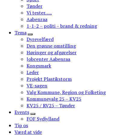
Tønder
Vi tester…..
Aabenraa
1-1-2 – politi – brand & redning
Tema
Dyrevelfærd
Den grønne omstilling
Høringer og afgørelser
Jobcenter Aabenraa
Kongsmark
Leder
Projekt Plastikstorm
VE-sagen
Valg Kommune, Region og Folketing
Kommunevalg 25 – KV25
KV25 / RV25 – Tønder
Events
FOF Sydjylland
Tip os
Værd at vide