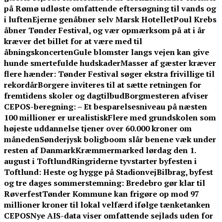
på Rømø udløste omfattende eftersøgning til vands og
i luften
Ejerne genåbner selv Marsk Hotellet
Poul Krebs
åbner Tønder Festival, og vær opmærksom på at i år
kræver det billet for at være med til
åbningskoncerten
Gule blomster langs vejen kan give
hunde smertefulde hudskader
Masser af gæster kræver
flere hænder: Tønder Festival søger ekstra frivillige til
rekordår
Borgere inviteres til at sætte retningen for
fremtidens skoler og dagtilbud
Borgmesteren afviser
CEPOS-beregning: – Et besparelsesniveau på næsten
100 millioner er urealistisk
Flere med grundskolen som
højeste uddannelse tjener over 60.000 kroner om
måneden
Sønderjysk boligboom slår benene væk under
resten af Danmark
Kræmmermarked lørdag den 1.
august i Toftlund
Ringriderne tyvstarter byfesten i
Toftlund: Heste og hygge på Stadionvej
Bilbrag, byfest
og tre dages sommerstemning: Bredebro gør klar til
Røverfest
Tønder Kommune kan frigøre op mod 97
millioner kroner til lokal velfærd ifølge tænketanken
CEPOS
Nye AIS-data viser omfattende sejlads uden for