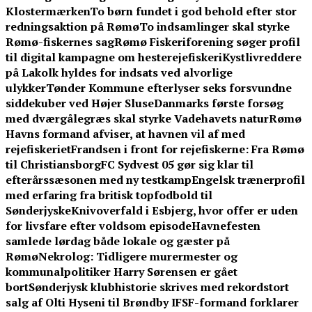
Klostermærken
To børn fundet i god behold efter stor
redningsaktion på Rømø
To indsamlinger skal styrke
Rømø-fiskernes sag
Rømø Fiskeriforening søger profil
til digital kampagne om hesterejefiskeri
Kystlivreddere
på Lakolk hyldes for indsats ved alvorlige
ulykker
Tønder Kommune efterlyser seks forsvundne
siddekuber ved Højer Sluse
Danmarks første forsøg
med dværgålegræs skal styrke Vadehavets natur
Rømø
Havns formand afviser, at havnen vil af med
rejefiskeriet
Frandsen i front for rejefiskerne: Fra Rømø
til Christiansborg
FC Sydvest 05 gør sig klar til
efterårssæsonen med ny testkamp
Engelsk trænerprofil
med erfaring fra britisk topfodbold til
Sønderjyske
Knivoverfald i Esbjerg, hvor offer er uden
for livsfare efter voldsom episode
Havnefesten
samlede lørdag både lokale og gæster på
Rømø
Nekrolog: Tidligere murermester og
kommunalpolitiker Harry Sørensen er gået
bort
Sønderjysk klubhistorie skrives med rekordstort
salg af Olti Hyseni til Brøndby IF
SF-formand forklarer