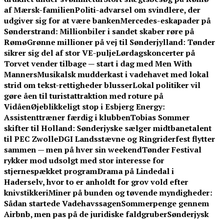
af Mærsk-familien
Politi-advarsel om svindlere, der
udgiver sig for at være banken
Mercedes-eskapader på
Sønderstrand: Millionbiler i sandet skaber røre på
Rømø
Grønne millioner på vej til Sønderjylland: Tønder
sikrer sig del af stor VE-pulje
Lørdagskoncerter på
Torvet vender tilbage — start i dag med Men With
Manners
Musikalsk mudderkast i vadehavet med lokal
strid om tekst-rettigheder blusser
Lokal politiker vil
gøre åen til turistattraktion med roture på
Vidåen
Øjeblikkeligt stop i Esbjerg Energy:
Assistenttræner færdig i klubben
Tobias Sommer
skifter til Holland: Sønderjyske sælger midtbanetalent
til PEC Zwolle
DGI Landsstævne og Ringriderfest flytter
sammen — men på hver sin weekend
Tønder Festival
rykker mod udsolgt med stor interesse for
stjernespækket program
Drama på Lindedal i
Haderselv, hvor to er anholdt for grov vold efter
knivstikkeri
Miner på bunden og tøvende myndigheder:
Sådan startede Vadehavssagen
Sommerpenge gennem
Airbnb, men pas på de juridiske faldgruber
Sønderjysk