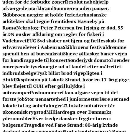
uden for de forbudte zoner
Resolut nabohjælp
afværgede markbrand
Sommeren uden pauser:
Skibbroen nægter at holde ferie
Aarhusianske
arkitekter skal tegne fremtidens Havneby på
Rømø
Nekrolog: Peter Petersen fra Jejsing er død, 55
år
DN ønsker afklaring om regler for fiskeri i
Vadehavet
EUC Syd skaber nyt hjem og fællesskab for
erhvervselever i Aabenraa
Skibbroens festivaldrømme
spændt ben af bureaukrati
Skæve ølflasker baner vejen
for handicappede til koncert
Sønderjysk domstol sender
omrejsende tyveknægte ud af landet efter målrettet
indbrudsbølge
Tysk bilist brød vigepligten i
Abild
Eksplosion på Lakolk Strand, hvor en 11-årig pige
blev fløjet til OUH efter grillulykke i
autocamper
Postnummeret kan afgøre vejen til det
første job
Stor uensartethed i juniormesterlære set med
lokale tal og anbefalinger
23 lokale initiativer får
økonomisk rygstød
Milliardregn over Danmarks
yderområder
Hver tredje dansker frygter turen i
bølgerne
Tragedie ved Fanø Strand: 80-årig kvinde
druknet under svømmetur
Stort slægtsbesøg på Rømø