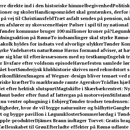
rre direkte ind i den historiske himmelbegivenhed
Politis
ioner og skoler
Handicapområdet skal gentænkes, derfor 
på vej til Christiansfeld
Træt asfalt sendes på pension, n
en afslører ny skovscene
Højer Pølser i spil til ny nationa
Tønder kommune bruger 100 millioner kroner på?
Løgumkl
redningsaktion på Rømø
To indsamlinger skal styrke Rømø-
akolk hyldes for indsats ved alvorlige ulykker
Tønder Kom
yrke Vadehavets natur
Rømø Havns formand afviser, at hav
ør sig klar til efterårssæsonen med ny testkamp
Engelsk tr
or livsfare efter voldsom episode
Havnefesten samlede lør
ået bort
Sønderjysk klubhistorie skrives med rekordstort sa
erikonflikten
Smagen af Wegner-design bliver temaet ved n
riske kræfter
To markbrande ramte Agerskov
Trådløs hjælp
et efter hektisk slutspurt
Magtskifte i Skærbækcentret: Ny
idømt bøder efter fund af lattergas på motorvejen
Stilstan
– nu venter ophugning i Esbjerg
Tønder trodser tendensen
gheder, hvor de vil bygge natursuiter og bålhytte
Gangbr
tet og bygge pavillon i Løgumkloster
Sommerlørdag i Tønder
Apple-produkter
Djämes Braun indtager Torvet: Gratis brag
 fællesskabet til Grøn
Efterladte effekter på Rømø udløste 