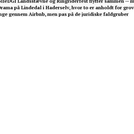
lle
DGI Landsstævne og Ringriderfest flytter sammen — 
rama på Lindedal i Haderselv, hvor to er anholdt for grov 
e gennem Airbnb, men pas på de juridiske faldgruber