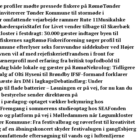
ke profiler mødte pressede fiskere på Rømø
Tønder
invitererer Tønder Kommune til stormøde i
år omfattende vejarbejde rammer Rute 11
Musikalske
l hæderspris
Stafet for Livet vender tilbage til Skærbæk
oster i festdragt: 30.000 gæster indtager byen til
fiskernes sag
Rømø Fiskeriforening søger profil til
mune efterlyser seks forsvundne siddekuber ved Højer
nen vil af med rejefiskeriet
Frandsen i front for
ænerprofil med erfaring fra britisk topfodbold til
dag både lokale og gæster på Rømø
Nekrolog: Tidligere
lg af Olti Hyseni til Brøndby IF
SF-formand forklarer
æste års DM i lagkage
Debatindlæg: Under
 til flade batterier – Løsningen er på vej, for nu kan du
 bestyrelse sender direktøren på
d i pædagog-optaget vækker bekymring hos
: Fremgang i sommerens studieoptag hos SEA
Fonden
o og platform på vej i Mølledammen når Løgumkloster
 Kommune: Fra festivalbrag og røverfest til kreativitet
 af en åbningskoncert skyder festivalugen i gang
Esbjerg
omfattende eftersøgning til vands og i luften
Ejerne