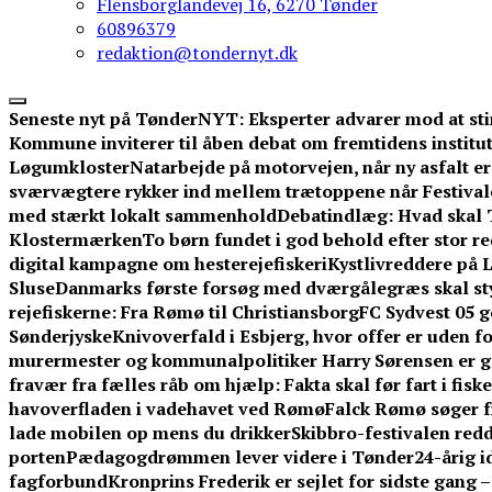
Flensborglandevej 16, 6270 Tønder
60896379
redaktion@tondernyt.dk
Seneste nyt på TønderNYT:
Eksperter advarer mod at sti
Kommune inviterer til åben debat om fremtidens institut
Løgumkloster
Natarbejde på motorvejen, når ny asfalt er 
sværvægtere rykker ind mellem trætoppene når Festival
med stærkt lokalt sammenhold
Debatindlæg: Hvad skal 
Klostermærken
To børn fundet i god behold efter stor 
digital kampagne om hesterejefiskeri
Kystlivreddere på L
Sluse
Danmarks første forsøg med dværgålegræs skal st
rejefiskerne: Fra Rømø til Christiansborg
FC Sydvest 05 g
Sønderjyske
Knivoverfald i Esbjerg, hvor offer er uden f
murermester og kommunalpolitiker Harry Sørensen er g
fravær fra fælles råb om hjælp: Fakta skal før fart i fisk
havoverfladen i vadehavet ved Rømø
Falck Rømø søger f
lade mobilen op mens du drikker
Skibbro-festivalen redd
porten
Pædagogdrømmen lever videre i Tønder
24-årig 
fagforbund
Kronprins Frederik er sejlet for sidste gang 