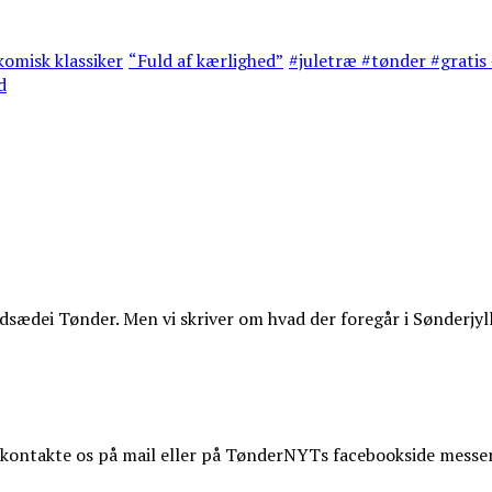
omisk klassiker
“Fuld af kærlighed”
#juletræ #tønder #gratis 
d
ædei Tønder. Men vi skriver om hvad der foregår i Sønderjyl
t kontakte os på mail eller på TønderNYTs facebookside messe