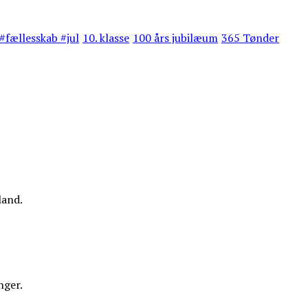
#fællesskab #jul
10. klasse
100 års jubilæum
365 Tønder
land.
nger.