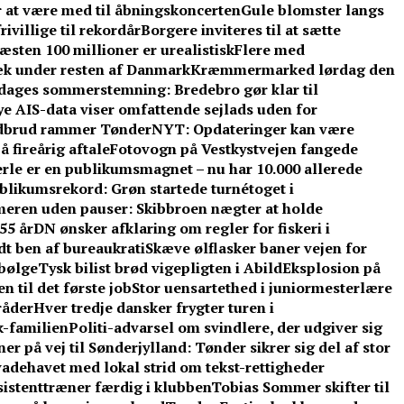
r at være med til åbningskoncerten
Gule blomster langs
ivillige til rekordår
Borgere inviteres til at sætte
sten 100 millioner er urealistisk
Flere med
æk under resten af Danmark
Kræmmermarked lørdag den
e dages sommerstemning: Bredebro gør klar til
e AIS-data viser omfattende sejlads uden for
dbrud rammer TønderNYT: Opdateringer kan være
 fireårig aftale
Fotovogn på Vestkystvejen fangede
rle er en publikumsmagnet – nu har 10.000 allerede
blikumsrekord: Grøn startede turnétoget i
eren uden pauser: Skibbroen nægter at holde
55 år
DN ønsker afklaring om regler for fiskeri i
t ben af bureaukrati
Skæve ølflasker baner vejen for
sbølge
Tysk bilist brød vigepligten i Abild
Eksplosion på
 til det første job
Stor uensartethed i juniormesterlære
råder
Hver tredje dansker frygter turen i
-familien
Politi-advarsel om svindlere, der udgiver sig
er på vej til Sønderjylland: Tønder sikrer sig del af stor
adehavet med lokal strid om tekst-rettigheder
ssistenttræner færdig i klubben
Tobias Sommer skifter til