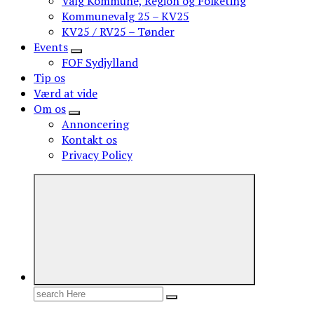
Valg Kommune, Region og Folketing
Kommunevalg 25 – KV25
KV25 / RV25 – Tønder
Events
FOF Sydjylland
Tip os
Værd at vide
Om os
Annoncering
Kontakt os
Privacy Policy
Search
for: