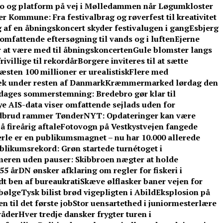
o og platform på vej i Mølledammen når Løgumkloster
 Kommune: Fra festivalbrag og røverfest til kreativitet
 af en åbningskoncert skyder festivalugen i gang
Esbjerg
omfattende eftersøgning til vands og i luften
Ejerne
r at være med til åbningskoncerten
Gule blomster langs
ivillige til rekordår
Borgere inviteres til at sætte
sten 100 millioner er urealistisk
Flere med
æk under resten af Danmark
Kræmmermarked lørdag den
e dages sommerstemning: Bredebro gør klar til
e AIS-data viser omfattende sejlads uden for
dbrud rammer TønderNYT: Opdateringer kan være
 fireårig aftale
Fotovogn på Vestkystvejen fangede
rle er en publikumsmagnet – nu har 10.000 allerede
blikumsrekord: Grøn startede turnétoget i
eren uden pauser: Skibbroen nægter at holde
55 år
DN ønsker afklaring om regler for fiskeri i
t ben af bureaukrati
Skæve ølflasker baner vejen for
sbølge
Tysk bilist brød vigepligten i Abild
Eksplosion på
 til det første job
Stor uensartethed i juniormesterlære
råder
Hver tredje dansker frygter turen i