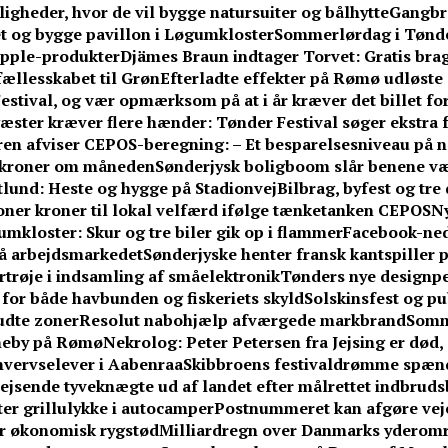
gheder, hvor de vil bygge natursuiter og bålhytte
Gangbr
tet og bygge pavillon i Løgumkloster
Sommerlørdag i Tønder
Apple-produkter
Djämes Braun indtager Torvet: Gratis brag
 fællesskabet til Grøn
Efterladte effekter på Rømø udløste 
stival, og vær opmærksom på at i år kræver det billet fo
æster kræver flere hænder: Tønder Festival søger ekstra fr
n afviser CEPOS-beregning: – Et besparelsesniveau på næ
0 kroner om måneden
Sønderjysk boligboom slår benene v
ftlund: Heste og hygge på Stadionvej
Bilbrag, byfest og tr
ner kroner til lokal velfærd ifølge tænketanken CEPOS
Ny
umkloster: Skur og tre biler gik op i flammer
Facebook-ne
på arbejdsmarkedet
Sønderjyske henter fransk kantspiller på
rtrøje i indsamling af småelektronik
Tønders nye designpe
or både havbunden og fiskeriets skyld
Solskinsfest og pu
udte zoner
Resolut nabohjælp afværgede markbrand
Somm
vneby på Rømø
Nekrolog: Peter Petersen fra Jejsing er død, 
hvervselever i Aabenraa
Skibbroens festivaldrømme spænd
jsende tyveknægte ud af landet efter målrettet indbrud
fter grillulykke i autocamper
Postnummeret kan afgøre vejen
får økonomisk rygstød
Milliardregn over Danmarks yderom