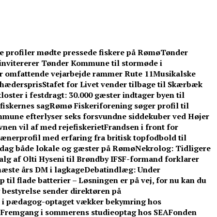
ke profiler mødte pressede fiskere på Rømø
Tønder
invitererer Tønder Kommune til stormøde i
år omfattende vejarbejde rammer Rute 11
Musikalske
l hæderspris
Stafet for Livet vender tilbage til Skærbæk
oster i festdragt: 30.000 gæster indtager byen til
fiskernes sag
Rømø Fiskeriforening søger profil til
mune efterlyser seks forsvundne siddekuber ved Højer
nen vil af med rejefiskeriet
Frandsen i front for
ænerprofil med erfaring fra britisk topfodbold til
dag både lokale og gæster på Rømø
Nekrolog: Tidligere
lg af Olti Hyseni til Brøndby IF
SF-formand forklarer
æste års DM i lagkage
Debatindlæg: Under
 til flade batterier – Løsningen er på vej, for nu kan du
 bestyrelse sender direktøren på
d i pædagog-optaget vækker bekymring hos
: Fremgang i sommerens studieoptag hos SEA
Fonden