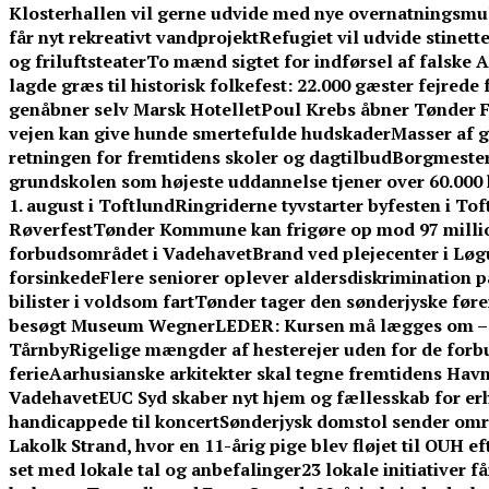
Klosterhallen vil gerne udvide med nye overnatningsmuli
får nyt rekreativt vandprojekt
Refugiet vil udvide stinet
og friluftsteater
To mænd sigtet for indførsel af falske 
lagde græs til historisk folkefest: 22.000 gæster fejrede
genåbner selv Marsk Hotellet
Poul Krebs åbner Tønder Fe
vejen kan give hunde smertefulde hudskader
Masser af g
retningen for fremtidens skoler og dagtilbud
Borgmestere
grundskolen som højeste uddannelse tjener over 60.00
1. august i Toftlund
Ringriderne tyvstarter byfesten i To
Røverfest
Tønder Kommune kan frigøre op mod 97 millio
forbudsområdet i Vadehavet
Brand ved plejecenter i Løg
forsinkede
Flere seniorer oplever aldersdiskrimination 
bilister i voldsom fart
Tønder tager den sønderjyske føre
besøgt Museum Wegner
LEDER: Kursen må lægges om – f
Tårnby
Rigelige mængder af hesterejer uden for de forb
ferie
Aarhusianske arkitekter skal tegne fremtidens Ha
Vadehavet
EUC Syd skaber nyt hjem og fællesskab for er
handicappede til koncert
Sønderjysk domstol sender omre
Lakolk Strand, hvor en 11-årig pige blev fløjet til OUH e
set med lokale tal og anbefalinger
23 lokale initiativer 