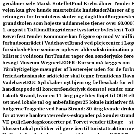
genåbner selv Marsk Hotellet
Poul Krebs åbner Tønder Fe
vejen kan give hunde smertefulde hudskader
Masser af g
retningen for fremtidens skoler og dagtilbud
Borgmestere
grundskolen som højeste uddannelse tjener over 60.00
1. august i Toftlund
Ringriderne tyvstarter byfesten i To
Røverfest
Tønder Kommune kan frigøre op mod 97 millio
forbudsområdet i Vadehavet
Brand ved plejecenter i Løg
forsinkede
Flere seniorer oplever aldersdiskrimination 
bilister i voldsom fart
Tønder tager den sønderjyske føre
besøgt Museum Wegner
LEDER: Kursen må lægges om – f
Tårnby
Rigelige mængder af hesterejer uden for de forb
ferie
Aarhusianske arkitekter skal tegne fremtidens Ha
Vadehavet
EUC Syd skaber nyt hjem og fællesskab for er
handicappede til koncert
Sønderjysk domstol sender omre
Lakolk Strand, hvor en 11-årig pige blev fløjet til OUH e
set med lokale tal og anbefalinger
23 lokale initiativer 
bølgerne
Tragedie ved Fanø Strand: 80-årig kvinde dru
for at være banken
Mercedes-eskapader på Sønderstrand:
VE-pulje
Lørdagskoncerter på Torvet vender tilbage — s
blusser
Lokal politiker vil gøre åen til turistattraktion 