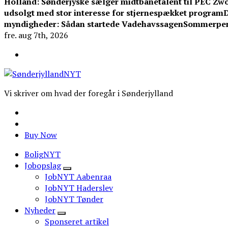
Holland: Sønderjyske sælger midtbanetalent til PEC Zwo
udsolgt med stor interesse for stjernespækket program
D
myndigheder: Sådan startede Vadehavssagen
Sommerpeng
fre. aug 7th, 2026
Vi skriver om hvad der foregår i Sønderjylland
Buy Now
BoligNYT
Jobopslag
JobNYT Aabenraa
JobNYT Haderslev
JobNYT Tønder
Nyheder
Sponseret artikel