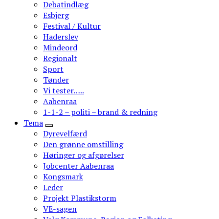
Debatindlæg
Esbjerg
Festival / Kultur
Haderslev
Mindeord
Regionalt
Sport
Tønder
Vi tester…..
Aabenraa
1-1-2 – politi – brand & redning
Tema
Dyrevelfærd
Den grønne omstilling
Høringer og afgørelser
Jobcenter Aabenraa
Kongsmark
Leder
Projekt Plastikstorm
VE-sagen