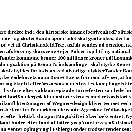
rre direkte ind i den historiske himmelbegivenhed
Politis
ioner og skoler
Handicapområdet skal gentænkes, derfor 
på vej til Christiansfeld
Træt asfalt sendes på pension, n
en afslører ny skovscene
Højer Pølser i spil til ny nationa
Tønder kommune bruger 100 millioner kroner på?
Løgumkl
redningsaktion på Rømø
To indsamlinger skal styrke Rømø-
akolk hyldes for indsats ved alvorlige ulykker
Tønder Kom
yrke Vadehavets natur
Rømø Havns formand afviser, at hav
ør sig klar til efterårssæsonen med ny testkamp
Engelsk tr
or livsfare efter voldsom episode
Havnefesten samlede lør
ået bort
Sønderjysk klubhistorie skrives med rekordstort sa
erikonflikten
Smagen af Wegner-design bliver temaet ved n
riske kræfter
To markbrande ramte Agerskov
Trådløs hjælp
et efter hektisk slutspurt
Magtskifte i Skærbækcentret: Ny
idømt bøder efter fund af lattergas på motorvejen
Stilstan
– nu venter ophugning i Esbjerg
Tønder trodser tendensen