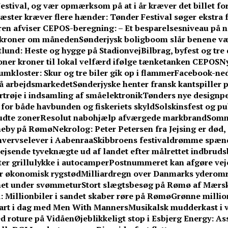
stival, og vær opmærksom på at i år kræver det billet fo
æster kræver flere hænder: Tønder Festival søger ekstra fr
n afviser CEPOS-beregning: – Et besparelsesniveau på næ
0 kroner om måneden
Sønderjysk boligboom slår benene v
ftlund: Heste og hygge på Stadionvej
Bilbrag, byfest og tr
ner kroner til lokal velfærd ifølge tænketanken CEPOS
Ny
umkloster: Skur og tre biler gik op i flammer
Facebook-ne
på arbejdsmarkedet
Sønderjyske henter fransk kantspiller på
rtrøje i indsamling af småelektronik
Tønders nye designpe
or både havbunden og fiskeriets skyld
Solskinsfest og pu
udte zoner
Resolut nabohjælp afværgede markbrand
Somm
vneby på Rømø
Nekrolog: Peter Petersen fra Jejsing er død, 
hvervselever i Aabenraa
Skibbroens festivaldrømme spænd
jsende tyveknægte ud af landet efter målrettet indbrud
fter grillulykke i autocamper
Postnummeret kan afgøre vejen
får økonomisk rygstød
Milliardregn over Danmarks yderom
knet under svømmetur
Stort slægtsbesøg på Rømø af Mærsk
 Millionbiler i sandet skaber røre på Rømø
Grønne million
tart i dag med Men With Manners
Musikalsk mudderkast i v
med roture på Vidåen
Øjeblikkeligt stop i Esbjerg Energy: A