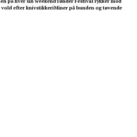
men på hver sin weekend
Tønder Festival rykker mod
vold efter knivstikkeri
Miner på bunden og tøvende