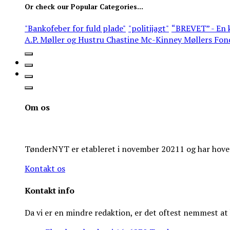
Or check our Popular Categories...
"Bankofeber for fuld plade"
"politijagt"
“BREVET” - En k
A.P. Møller og Hustru Chastine Mc-Kinney Møllers Fon
Om os
TønderNYT er etableret i november 20211 og har hoveds
Kontakt os
Kontakt info
Da vi er en mindre redaktion, er det oftest nemmest a