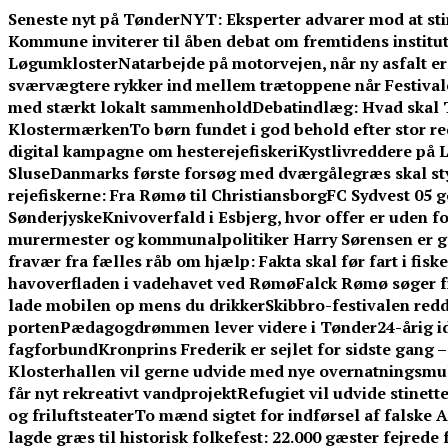
Skip
Seneste nyt på TønderNYT:
Eksperter advarer mod at sti
to
Kommune inviterer til åben debat om fremtidens institut
content
Løgumkloster
Natarbejde på motorvejen, når ny asfalt er 
sværvægtere rykker ind mellem trætoppene når Festival
med stærkt lokalt sammenhold
Debatindlæg: Hvad skal 
Klostermærken
To børn fundet i god behold efter stor 
digital kampagne om hesterejefiskeri
Kystlivreddere på L
Sluse
Danmarks første forsøg med dværgålegræs skal st
rejefiskerne: Fra Rømø til Christiansborg
FC Sydvest 05 g
Sønderjyske
Knivoverfald i Esbjerg, hvor offer er uden f
murermester og kommunalpolitiker Harry Sørensen er g
fravær fra fælles råb om hjælp: Fakta skal før fart i fisk
havoverfladen i vadehavet ved Rømø
Falck Rømø søger f
lade mobilen op mens du drikker
Skibbro-festivalen redd
porten
Pædagogdrømmen lever videre i Tønder
24-årig 
fagforbund
Kronprins Frederik er sejlet for sidste gang 
Klosterhallen vil gerne udvide med nye overnatningsmuli
får nyt rekreativt vandprojekt
Refugiet vil udvide stinet
og friluftsteater
To mænd sigtet for indførsel af falske 
lagde græs til historisk folkefest: 22.000 gæster fejrede