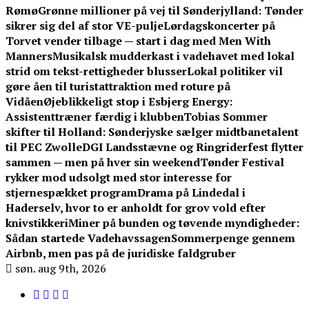
Rømø
Grønne millioner på vej til Sønderjylland: Tønder
sikrer sig del af stor VE-pulje
Lørdagskoncerter på
Torvet vender tilbage — start i dag med Men With
Manners
Musikalsk mudderkast i vadehavet med lokal
strid om tekst-rettigheder blusser
Lokal politiker vil
gøre åen til turistattraktion med roture på
Vidåen
Øjeblikkeligt stop i Esbjerg Energy:
Assistenttræner færdig i klubben
Tobias Sommer
skifter til Holland: Sønderjyske sælger midtbanetalent
til PEC Zwolle
DGI Landsstævne og Ringriderfest flytter
sammen — men på hver sin weekend
Tønder Festival
rykker mod udsolgt med stor interesse for
stjernespækket program
Drama på Lindedal i
Haderselv, hvor to er anholdt for grov vold efter
knivstikkeri
Miner på bunden og tøvende myndigheder:
Sådan startede Vadehavssagen
Sommerpenge gennem
Airbnb, men pas på de juridiske faldgruber
søn. aug 9th, 2026