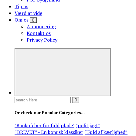
Tip os
Værd at vide
Om os
Annoncering
Kontakt os
Privacy Policy
Search
for:
Or check our Popular Categories...
"Bankofeber for fuld plade"
"politijagt"
“BREVET” - En komisk klassiker
“Fuld af kærlighed”