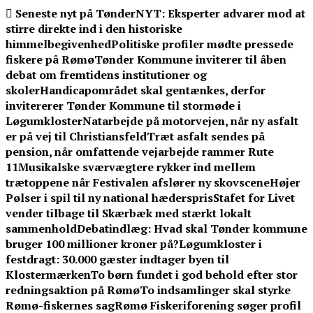
Skip
Seneste nyt på TønderNYT:
Eksperter advarer mod at
to
stirre direkte ind i den historiske
content
himmelbegivenhed
Politiske profiler mødte pressede
fiskere på Rømø
Tønder Kommune inviterer til åben
debat om fremtidens institutioner og
skoler
Handicapområdet skal gentænkes, derfor
invitererer Tønder Kommune til stormøde i
Løgumkloster
Natarbejde på motorvejen, når ny asfalt
er på vej til Christiansfeld
Træt asfalt sendes på
pension, når omfattende vejarbejde rammer Rute
11
Musikalske sværvægtere rykker ind mellem
trætoppene når Festivalen afslører ny skovscene
Højer
Pølser i spil til ny national hæderspris
Stafet for Livet
vender tilbage til Skærbæk med stærkt lokalt
sammenhold
Debatindlæg: Hvad skal Tønder kommune
bruger 100 millioner kroner på?
Løgumkloster i
festdragt: 30.000 gæster indtager byen til
Klostermærken
To børn fundet i god behold efter stor
redningsaktion på Rømø
To indsamlinger skal styrke
Rømø-fiskernes sag
Rømø Fiskeriforening søger profil