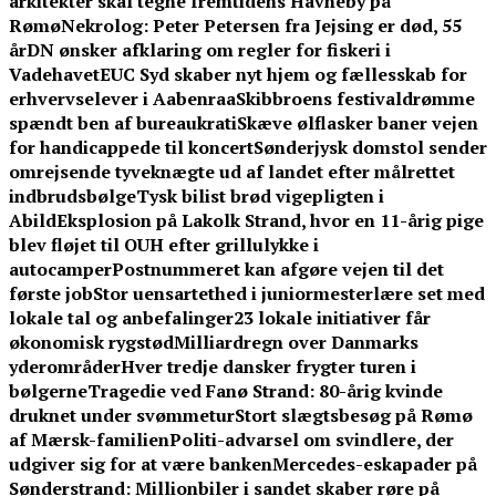
arkitekter skal tegne fremtidens Havneby på
Rømø
Nekrolog: Peter Petersen fra Jejsing er død, 55
år
DN ønsker afklaring om regler for fiskeri i
Vadehavet
EUC Syd skaber nyt hjem og fællesskab for
erhvervselever i Aabenraa
Skibbroens festivaldrømme
spændt ben af bureaukrati
Skæve ølflasker baner vejen
for handicappede til koncert
Sønderjysk domstol sender
omrejsende tyveknægte ud af landet efter målrettet
indbrudsbølge
Tysk bilist brød vigepligten i
Abild
Eksplosion på Lakolk Strand, hvor en 11-årig pige
blev fløjet til OUH efter grillulykke i
autocamper
Postnummeret kan afgøre vejen til det
første job
Stor uensartethed i juniormesterlære set med
lokale tal og anbefalinger
23 lokale initiativer får
økonomisk rygstød
Milliardregn over Danmarks
yderområder
Hver tredje dansker frygter turen i
bølgerne
Tragedie ved Fanø Strand: 80-årig kvinde
druknet under svømmetur
Stort slægtsbesøg på Rømø
af Mærsk-familien
Politi-advarsel om svindlere, der
udgiver sig for at være banken
Mercedes-eskapader på
Sønderstrand: Millionbiler i sandet skaber røre på