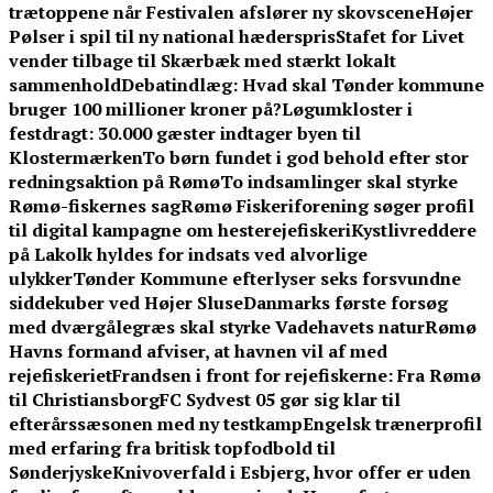
trætoppene når Festivalen afslører ny skovscene
Højer
Pølser i spil til ny national hæderspris
Stafet for Livet
vender tilbage til Skærbæk med stærkt lokalt
sammenhold
Debatindlæg: Hvad skal Tønder kommune
bruger 100 millioner kroner på?
Løgumkloster i
festdragt: 30.000 gæster indtager byen til
Klostermærken
To børn fundet i god behold efter stor
redningsaktion på Rømø
To indsamlinger skal styrke
Rømø-fiskernes sag
Rømø Fiskeriforening søger profil
til digital kampagne om hesterejefiskeri
Kystlivreddere
på Lakolk hyldes for indsats ved alvorlige
ulykker
Tønder Kommune efterlyser seks forsvundne
siddekuber ved Højer Sluse
Danmarks første forsøg
med dværgålegræs skal styrke Vadehavets natur
Rømø
Havns formand afviser, at havnen vil af med
rejefiskeriet
Frandsen i front for rejefiskerne: Fra Rømø
til Christiansborg
FC Sydvest 05 gør sig klar til
efterårssæsonen med ny testkamp
Engelsk trænerprofil
med erfaring fra britisk topfodbold til
Sønderjyske
Knivoverfald i Esbjerg, hvor offer er uden