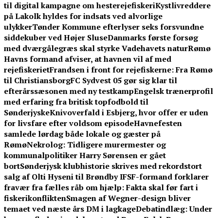
til digital kampagne om hesterejefiskeri
Kystlivreddere
på Lakolk hyldes for indsats ved alvorlige
ulykker
Tønder Kommune efterlyser seks forsvundne
siddekuber ved Højer Sluse
Danmarks første forsøg
med dværgålegræs skal styrke Vadehavets natur
Rømø
Havns formand afviser, at havnen vil af med
rejefiskeriet
Frandsen i front for rejefiskerne: Fra Rømø
til Christiansborg
FC Sydvest 05 gør sig klar til
efterårssæsonen med ny testkamp
Engelsk trænerprofil
med erfaring fra britisk topfodbold til
Sønderjyske
Knivoverfald i Esbjerg, hvor offer er uden
for livsfare efter voldsom episode
Havnefesten
samlede lørdag både lokale og gæster på
Rømø
Nekrolog: Tidligere murermester og
kommunalpolitiker Harry Sørensen er gået
bort
Sønderjysk klubhistorie skrives med rekordstort
salg af Olti Hyseni til Brøndby IF
SF-formand forklarer
fravær fra fælles råb om hjælp: Fakta skal før fart i
fiskerikonflikten
Smagen af Wegner-design bliver
temaet ved næste års DM i lagkage
Debatindlæg: Under