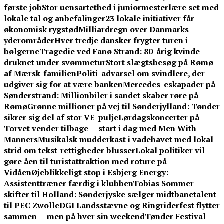
første job
Stor uensartethed i juniormesterlære set med
lokale tal og anbefalinger
23 lokale initiativer får
økonomisk rygstød
Milliardregn over Danmarks
yderområder
Hver tredje dansker frygter turen i
bølgerne
Tragedie ved Fanø Strand: 80-årig kvinde
druknet under svømmetur
Stort slægtsbesøg på Rømø
af Mærsk-familien
Politi-advarsel om svindlere, der
udgiver sig for at være banken
Mercedes-eskapader på
Sønderstrand: Millionbiler i sandet skaber røre på
Rømø
Grønne millioner på vej til Sønderjylland: Tønder
sikrer sig del af stor VE-pulje
Lørdagskoncerter på
Torvet vender tilbage — start i dag med Men With
Manners
Musikalsk mudderkast i vadehavet med lokal
strid om tekst-rettigheder blusser
Lokal politiker vil
gøre åen til turistattraktion med roture på
Vidåen
Øjeblikkeligt stop i Esbjerg Energy:
Assistenttræner færdig i klubben
Tobias Sommer
skifter til Holland: Sønderjyske sælger midtbanetalent
til PEC Zwolle
DGI Landsstævne og Ringriderfest flytter
sammen — men på hver sin weekend
Tønder Festival