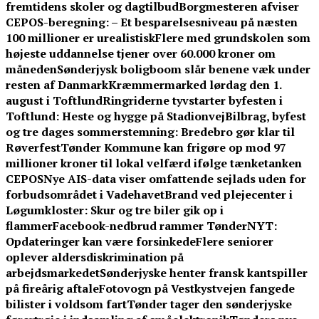
fremtidens skoler og dagtilbud
Borgmesteren afviser
CEPOS-beregning: – Et besparelsesniveau på næsten
100 millioner er urealistisk
Flere med grundskolen som
højeste uddannelse tjener over 60.000 kroner om
måneden
Sønderjysk boligboom slår benene væk under
resten af Danmark
Kræmmermarked lørdag den 1.
august i Toftlund
Ringriderne tyvstarter byfesten i
Toftlund: Heste og hygge på Stadionvej
Bilbrag, byfest
og tre dages sommerstemning: Bredebro gør klar til
Røverfest
Tønder Kommune kan frigøre op mod 97
millioner kroner til lokal velfærd ifølge tænketanken
CEPOS
Nye AIS-data viser omfattende sejlads uden for
forbudsområdet i Vadehavet
Brand ved plejecenter i
Løgumkloster: Skur og tre biler gik op i
flammer
Facebook-nedbrud rammer TønderNYT:
Opdateringer kan være forsinkede
Flere seniorer
oplever aldersdiskrimination på
arbejdsmarkedet
Sønderjyske henter fransk kantspiller
på fireårig aftale
Fotovogn på Vestkystvejen fangede
bilister i voldsom fart
Tønder tager den sønderjyske