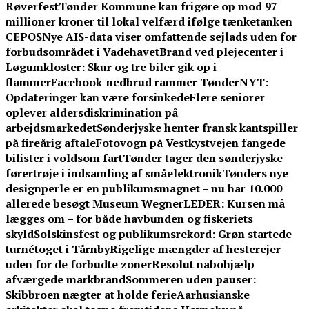
Røverfest
Tønder Kommune kan frigøre op mod 97
millioner kroner til lokal velfærd ifølge tænketanken
CEPOS
Nye AIS-data viser omfattende sejlads uden for
forbudsområdet i Vadehavet
Brand ved plejecenter i
Løgumkloster: Skur og tre biler gik op i
flammer
Facebook-nedbrud rammer TønderNYT:
Opdateringer kan være forsinkede
Flere seniorer
oplever aldersdiskrimination på
arbejdsmarkedet
Sønderjyske henter fransk kantspiller
på fireårig aftale
Fotovogn på Vestkystvejen fangede
bilister i voldsom fart
Tønder tager den sønderjyske
førertrøje i indsamling af småelektronik
Tønders nye
designperle er en publikumsmagnet – nu har 10.000
allerede besøgt Museum Wegner
LEDER: Kursen må
lægges om – for både havbunden og fiskeriets
skyld
Solskinsfest og publikumsrekord: Grøn startede
turnétoget i Tårnby
Rigelige mængder af hesterejer
uden for de forbudte zoner
Resolut nabohjælp
afværgede markbrand
Sommeren uden pauser:
Skibbroen nægter at holde ferie
Aarhusianske