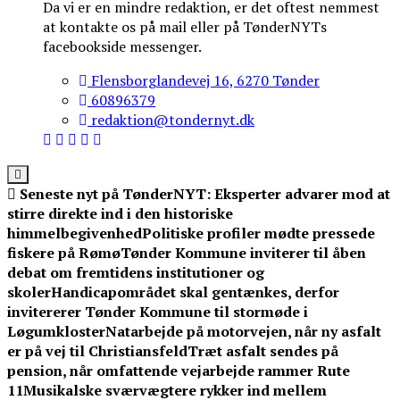
Da vi er en mindre redaktion, er det oftest nemmest
at kontakte os på mail eller på TønderNYTs
facebookside messenger.
Flensborglandevej 16, 6270 Tønder
60896379
redaktion@tondernyt.dk
Seneste nyt på TønderNYT:
Eksperter advarer mod at
stirre direkte ind i den historiske
himmelbegivenhed
Politiske profiler mødte pressede
fiskere på Rømø
Tønder Kommune inviterer til åben
debat om fremtidens institutioner og
skoler
Handicapområdet skal gentænkes, derfor
invitererer Tønder Kommune til stormøde i
Løgumkloster
Natarbejde på motorvejen, når ny asfalt
er på vej til Christiansfeld
Træt asfalt sendes på
pension, når omfattende vejarbejde rammer Rute
11
Musikalske sværvægtere rykker ind mellem