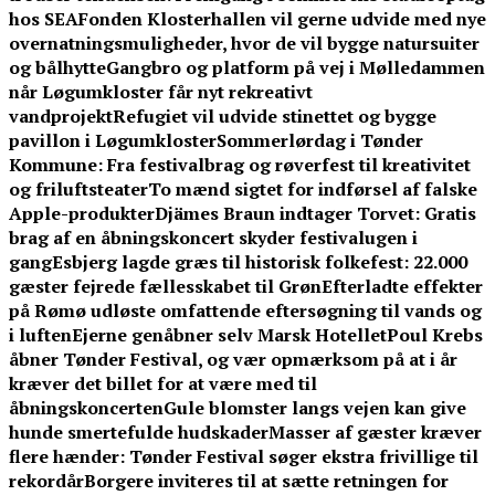
hos SEA
Fonden Klosterhallen vil gerne udvide med nye
overnatningsmuligheder, hvor de vil bygge natursuiter
og bålhytte
Gangbro og platform på vej i Mølledammen
når Løgumkloster får nyt rekreativt
vandprojekt
Refugiet vil udvide stinettet og bygge
pavillon i Løgumkloster
Sommerlørdag i Tønder
Kommune: Fra festivalbrag og røverfest til kreativitet
og friluftsteater
To mænd sigtet for indførsel af falske
Apple-produkter
Djämes Braun indtager Torvet: Gratis
brag af en åbningskoncert skyder festivalugen i
gang
Esbjerg lagde græs til historisk folkefest: 22.000
gæster fejrede fællesskabet til Grøn
Efterladte effekter
på Rømø udløste omfattende eftersøgning til vands og
i luften
Ejerne genåbner selv Marsk Hotellet
Poul Krebs
åbner Tønder Festival, og vær opmærksom på at i år
kræver det billet for at være med til
åbningskoncerten
Gule blomster langs vejen kan give
hunde smertefulde hudskader
Masser af gæster kræver
flere hænder: Tønder Festival søger ekstra frivillige til
rekordår
Borgere inviteres til at sætte retningen for