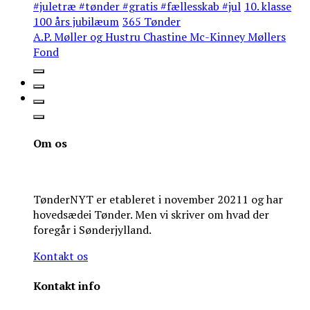
#juletræ #tønder #gratis #fællesskab #jul
10. klasse
100 års jubilæum
365 Tønder
A.P. Møller og Hustru Chastine Mc-Kinney Møllers
Fond
Om os
TønderNYT er etableret i november 20211 og har
hovedsædei Tønder. Men vi skriver om hvad der
foregår i Sønderjylland.
Kontakt os
Kontakt info