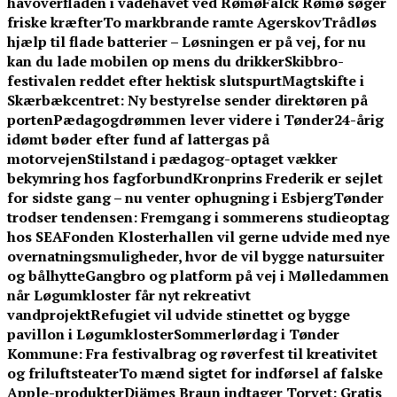
havoverfladen i vadehavet ved Rømø
Falck Rømø søger
friske kræfter
To markbrande ramte Agerskov
Trådløs
hjælp til flade batterier – Løsningen er på vej, for nu
kan du lade mobilen op mens du drikker
Skibbro-
festivalen reddet efter hektisk slutspurt
Magtskifte i
Skærbækcentret: Ny bestyrelse sender direktøren på
porten
Pædagogdrømmen lever videre i Tønder
24-årig
idømt bøder efter fund af lattergas på
motorvejen
Stilstand i pædagog-optaget vækker
bekymring hos fagforbund
Kronprins Frederik er sejlet
for sidste gang – nu venter ophugning i Esbjerg
Tønder
trodser tendensen: Fremgang i sommerens studieoptag
hos SEA
Fonden Klosterhallen vil gerne udvide med nye
overnatningsmuligheder, hvor de vil bygge natursuiter
og bålhytte
Gangbro og platform på vej i Mølledammen
når Løgumkloster får nyt rekreativt
vandprojekt
Refugiet vil udvide stinettet og bygge
pavillon i Løgumkloster
Sommerlørdag i Tønder
Kommune: Fra festivalbrag og røverfest til kreativitet
og friluftsteater
To mænd sigtet for indførsel af falske
Apple-produkter
Djämes Braun indtager Torvet: Gratis