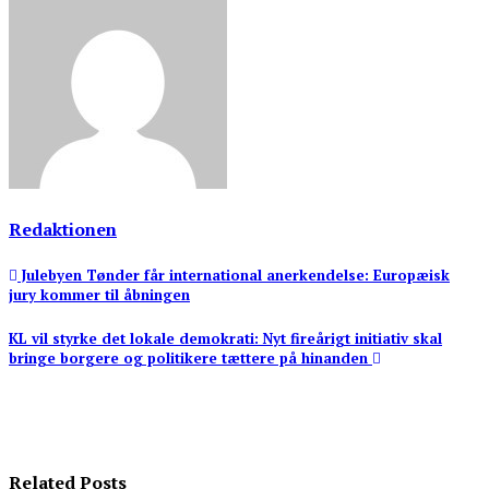
Redaktionen
Indlægsnavigation
Julebyen Tønder får international anerkendelse: Europæisk
jury kommer til åbningen
KL vil styrke det lokale demokrati: Nyt fireårigt initiativ skal
bringe borgere og politikere tættere på hinanden
Related Posts