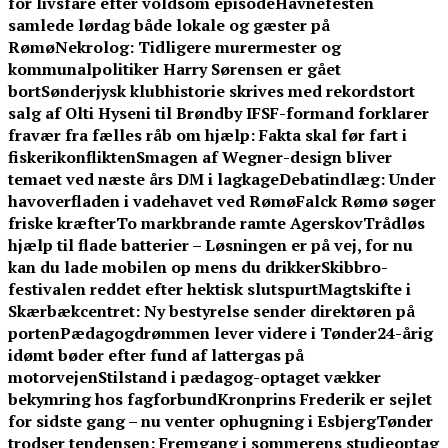
for livsfare efter voldsom episode
Havnefesten
samlede lørdag både lokale og gæster på
Rømø
Nekrolog: Tidligere murermester og
kommunalpolitiker Harry Sørensen er gået
bort
Sønderjysk klubhistorie skrives med rekordstort
salg af Olti Hyseni til Brøndby IF
SF-formand forklarer
fravær fra fælles råb om hjælp: Fakta skal før fart i
fiskerikonflikten
Smagen af Wegner-design bliver
temaet ved næste års DM i lagkage
Debatindlæg: Under
havoverfladen i vadehavet ved Rømø
Falck Rømø søger
friske kræfter
To markbrande ramte Agerskov
Trådløs
hjælp til flade batterier – Løsningen er på vej, for nu
kan du lade mobilen op mens du drikker
Skibbro-
festivalen reddet efter hektisk slutspurt
Magtskifte i
Skærbækcentret: Ny bestyrelse sender direktøren på
porten
Pædagogdrømmen lever videre i Tønder
24-årig
idømt bøder efter fund af lattergas på
motorvejen
Stilstand i pædagog-optaget vækker
bekymring hos fagforbund
Kronprins Frederik er sejlet
for sidste gang – nu venter ophugning i Esbjerg
Tønder
trodser tendensen: Fremgang i sommerens studieoptag