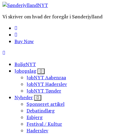
Vi skriver om hvad der foregår i Sønderjylland
Buy Now
BoligNYT
Jobopslag
JobNYT Aabenraa
JobNYT Haderslev
JobNYT Tønder
Nyheder
Sponseret artikel
Debatindlæg
Esbjerg
Festival / Kultur
Haderslev