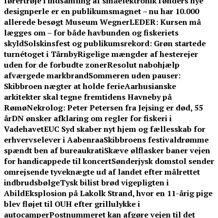
førertrøje i indsamling af småelektronik
Tønders nye
designperle er en publikumsmagnet – nu har 10.000
allerede besøgt Museum Wegner
LEDER: Kursen må
lægges om – for både havbunden og fiskeriets
skyld
Solskinsfest og publikumsrekord: Grøn startede
turnétoget i Tårnby
Rigelige mængder af hesterejer
uden for de forbudte zoner
Resolut nabohjælp
afværgede markbrand
Sommeren uden pauser:
Skibbroen nægter at holde ferie
Aarhusianske
arkitekter skal tegne fremtidens Havneby på
Rømø
Nekrolog: Peter Petersen fra Jejsing er død, 55
år
DN ønsker afklaring om regler for fiskeri i
Vadehavet
EUC Syd skaber nyt hjem og fællesskab for
erhvervselever i Aabenraa
Skibbroens festivaldrømme
spændt ben af bureaukrati
Skæve ølflasker baner vejen
for handicappede til koncert
Sønderjysk domstol sender
omrejsende tyveknægte ud af landet efter målrettet
indbrudsbølge
Tysk bilist brød vigepligten i
Abild
Eksplosion på Lakolk Strand, hvor en 11-årig pige
blev fløjet til OUH efter grillulykke i
autocamper
Postnummeret kan afgøre vejen til det