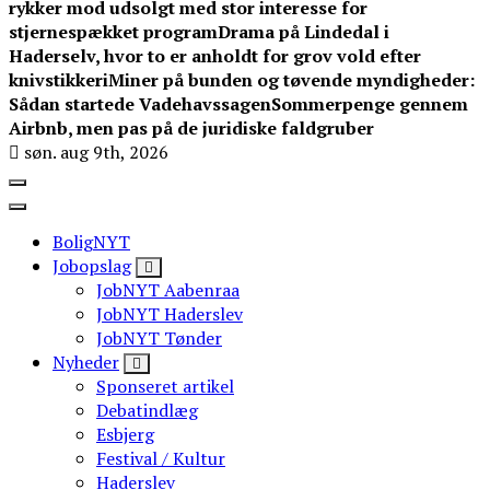
rykker mod udsolgt med stor interesse for
stjernespækket program
Drama på Lindedal i
Haderselv, hvor to er anholdt for grov vold efter
knivstikkeri
Miner på bunden og tøvende myndigheder:
Sådan startede Vadehavssagen
Sommerpenge gennem
Airbnb, men pas på de juridiske faldgruber
søn. aug 9th, 2026
BoligNYT
Jobopslag
JobNYT Aabenraa
JobNYT Haderslev
JobNYT Tønder
Nyheder
Sponseret artikel
Debatindlæg
Esbjerg
Festival / Kultur
Haderslev