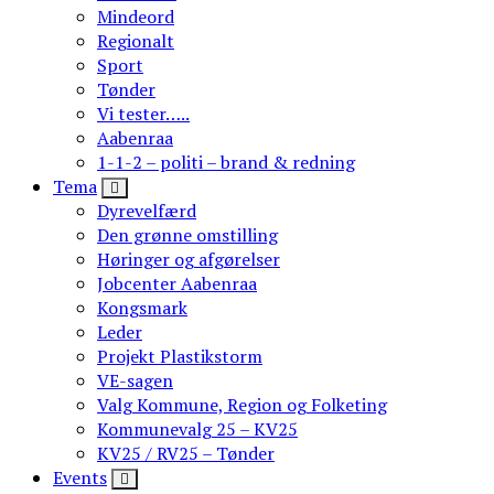
Mindeord
Regionalt
Sport
Tønder
Vi tester…..
Aabenraa
1-1-2 – politi – brand & redning
Tema
Dyrevelfærd
Den grønne omstilling
Høringer og afgørelser
Jobcenter Aabenraa
Kongsmark
Leder
Projekt Plastikstorm
VE-sagen
Valg Kommune, Region og Folketing
Kommunevalg 25 – KV25
KV25 / RV25 – Tønder
Events