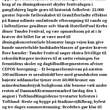
brag af en åbningskoncert skyder festivalugen i
gang
Esbjerg lagde græs til historisk folkefest: 22.000
gæster fejrede fællesskabet til Grøn
Efterladte effekter
på Rømø udløste omfattende eftersøgning til vands og
i luften
Ejerne genåbner selv Marsk Hotellet
Poul Krebs
åbner Tønder Festival, og vær opmærksom på at i år
kræver det billet for at være med til
åbningskoncerten
Gule blomster langs vejen kan give
hunde smertefulde hudskader
Masser af gæster kræver
flere hænder: Tønder Festival søger ekstra frivillige til
rekordår
Borgere inviteres til at sætte retningen for
fremtidens skoler og dagtilbud
Borgmesteren afviser
CEPOS-beregning: – Et besparelsesniveau på næsten
100 millioner er urealistisk
Flere med grundskolen som
højeste uddannelse tjener over 60.000 kroner om
måneden
Sønderjysk boligboom slår benene væk under
resten af Danmark
Kræmmermarked lørdag den 1.
august i Toftlund
Ringriderne tyvstarter byfesten i
Toftlund: Heste og hygge på Stadionvej
Bilbrag, byfest
og tre dages sommerstemning: Bredebro gør klar til