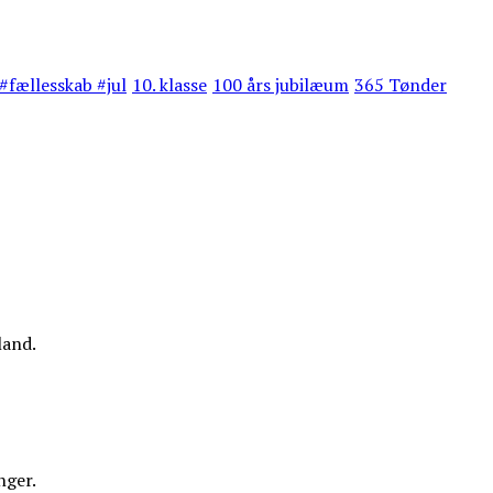
#fællesskab #jul
10. klasse
100 års jubilæum
365 Tønder
land.
nger.