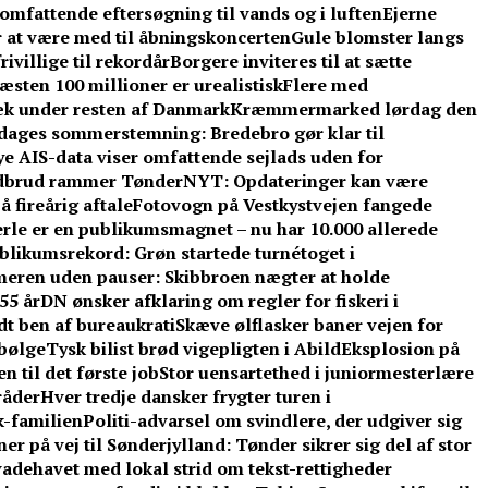
omfattende eftersøgning til vands og i luften
Ejerne
r at være med til åbningskoncerten
Gule blomster langs
ivillige til rekordår
Borgere inviteres til at sætte
sten 100 millioner er urealistisk
Flere med
æk under resten af Danmark
Kræmmermarked lørdag den
e dages sommerstemning: Bredebro gør klar til
e AIS-data viser omfattende sejlads uden for
dbrud rammer TønderNYT: Opdateringer kan være
 fireårig aftale
Fotovogn på Vestkystvejen fangede
rle er en publikumsmagnet – nu har 10.000 allerede
blikumsrekord: Grøn startede turnétoget i
eren uden pauser: Skibbroen nægter at holde
55 år
DN ønsker afklaring om regler for fiskeri i
t ben af bureaukrati
Skæve ølflasker baner vejen for
sbølge
Tysk bilist brød vigepligten i Abild
Eksplosion på
 til det første job
Stor uensartethed i juniormesterlære
råder
Hver tredje dansker frygter turen i
-familien
Politi-advarsel om svindlere, der udgiver sig
er på vej til Sønderjylland: Tønder sikrer sig del af stor
adehavet med lokal strid om tekst-rettigheder