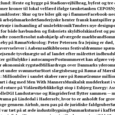
ftlund: Heste og hygge på Stadionvej
Bilbrag, byfest og tr
ner kroner til lokal velfærd ifølge tænketanken CEPOS
Ny
umkloster: Skur og tre biler gik op i flammer
Facebook-ne
på arbejdsmarkedet
Sønderjyske henter fransk kantspiller på
rtrøje i indsamling af småelektronik
Tønders nye designpe
or både havbunden og fiskeriets skyld
Solskinsfest og pu
udte zoner
Resolut nabohjælp afværgede markbrand
Somm
vneby på Rømø
Nekrolog: Peter Petersen fra Jejsing er død, 
hvervselever i Aabenraa
Skibbroens festivaldrømme spænd
jsende tyveknægte ud af landet efter målrettet indbrud
fter grillulykke i autocamper
Postnummeret kan afgøre vejen
får økonomisk rygstød
Milliardregn over Danmarks yderom
knet under svømmetur
Stort slægtsbesøg på Rømø af Mærsk
 Millionbiler i sandet skaber røre på Rømø
Grønne million
tart i dag med Men With Manners
Musikalsk mudderkast i v
med roture på Vidåen
Øjeblikkeligt stop i Esbjerg Energy: A
lle
DGI Landsstævne og Ringriderfest flytter sammen — 
rama på Lindedal i Haderselv, hvor to er anholdt for grov 
e gennem Airbnb, men pas på de juridiske faldgruber
Sø
 var tæt på at æde industribygning
Danmarksturné i kaffe