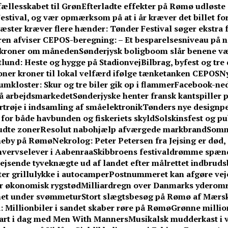
 fællesskabet til Grøn
Efterladte effekter på Rømø udløste 
stival, og vær opmærksom på at i år kræver det billet fo
æster kræver flere hænder: Tønder Festival søger ekstra fr
n afviser CEPOS-beregning: – Et besparelsesniveau på næ
0 kroner om måneden
Sønderjysk boligboom slår benene v
ftlund: Heste og hygge på Stadionvej
Bilbrag, byfest og tr
ner kroner til lokal velfærd ifølge tænketanken CEPOS
Ny
umkloster: Skur og tre biler gik op i flammer
Facebook-ne
på arbejdsmarkedet
Sønderjyske henter fransk kantspiller på
rtrøje i indsamling af småelektronik
Tønders nye designpe
or både havbunden og fiskeriets skyld
Solskinsfest og pu
udte zoner
Resolut nabohjælp afværgede markbrand
Somm
vneby på Rømø
Nekrolog: Peter Petersen fra Jejsing er død, 
hvervselever i Aabenraa
Skibbroens festivaldrømme spænd
jsende tyveknægte ud af landet efter målrettet indbrud
fter grillulykke i autocamper
Postnummeret kan afgøre vejen
får økonomisk rygstød
Milliardregn over Danmarks yderom
knet under svømmetur
Stort slægtsbesøg på Rømø af Mærsk
 Millionbiler i sandet skaber røre på Rømø
Grønne million
tart i dag med Men With Manners
Musikalsk mudderkast i v