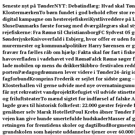
Skip
Seneste nyt på TønderNYT:
Debatindlæg: Hvad skal Tøn
to
Klostermærken
To børn fundet i god behold efter stor 
content
digital kampagne om hesterejefiskeri
Kystlivreddere på L
Sluse
Danmarks første forsøg med dværgålegræs skal st
rejefiskerne: Fra Rømø til Christiansborg
FC Sydvest 05 g
Sønderjyske
Knivoverfald i Esbjerg, hvor offer er uden f
murermester og kommunalpolitiker Harry Sørensen er g
fravær fra fælles råb om hjælp: Fakta skal før fart i fisk
havoverfladen i vadehavet ved Rømø
Falck Rømø søger f
lade mobilen op mens du drikker
Skibbro-festivalen redd
porten
Pædagogdrømmen lever videre i Tønder
24-årig 
fagforbund
Kronprins Frederik er sejlet for sidste gang 
Klosterhallen vil gerne udvide med nye overnatningsmuli
får nyt rekreativt vandprojekt
Refugiet vil udvide stinet
og friluftsteater
To mænd sigtet for indførsel af falske 
lagde græs til historisk folkefest: 22.000 gæster fejrede
genåbner selv Marsk Hotellet
Poul Krebs åbner Tønder Fe
vejen kan give hunde smertefulde hudskader
Masser af g
retningen for fremtidens skoler og dagtilbud
Borgmestere
grundskolen som højeste uddannelse tjener over 60.00