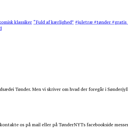
omisk klassiker
“Fuld af kærlighed”
#juletræ #tønder #gratis 
d
ædei Tønder. Men vi skriver om hvad der foregår i Sønderjyl
t kontakte os på mail eller på TønderNYTs facebookside messe