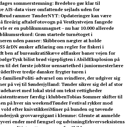
e dages sommerstemning: Bredebro gør klar til
e AIS-data viser omfattende sejlads uden for
dbrud rammer TønderNYT: Opdateringer kan være
 fireårig aftale
Fotovogn på Vestkystvejen fangede
rle er en publikumsmagnet – nu har 10.000 allerede
blikumsrekord: Grøn startede turnétoget i
eren uden pauser: Skibbroen nægter at holde
55 år
DN ønsker afklaring om regler for fiskeri i
t ben af bureaukrati
Skæve ølflasker baner vejen for
sbølge
Tysk bilist brød vigepligten i Abild
Eksplosion på
 til det første job
Stor uensartethed i juniormesterlære
råder
Hver tredje dansker frygter turen i
-familien
Politi-advarsel om svindlere, der udgiver sig
er på vej til Sønderjylland: Tønder sikrer sig del af stor
adehavet med lokal strid om tekst-rettigheder
ssistenttræner færdig i klubben
Tobias Sommer skifter til
men på hver sin weekend
Tønder Festival rykker mod
vold efter knivstikkeri
Miner på bunden og tøvende
nderjysk grovvaregigant i klemme: Glemte at anmelde
tyveri ender med fængsel og udvisning
Erhvervseksistens