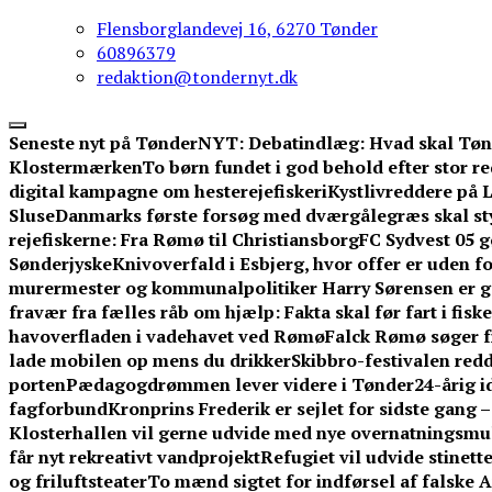
Flensborglandevej 16, 6270 Tønder
60896379
redaktion@tondernyt.dk
Seneste nyt på TønderNYT:
Debatindlæg: Hvad skal Tøn
Klostermærken
To børn fundet i god behold efter stor 
digital kampagne om hesterejefiskeri
Kystlivreddere på L
Sluse
Danmarks første forsøg med dværgålegræs skal st
rejefiskerne: Fra Rømø til Christiansborg
FC Sydvest 05 g
Sønderjyske
Knivoverfald i Esbjerg, hvor offer er uden f
murermester og kommunalpolitiker Harry Sørensen er g
fravær fra fælles råb om hjælp: Fakta skal før fart i fisk
havoverfladen i vadehavet ved Rømø
Falck Rømø søger f
lade mobilen op mens du drikker
Skibbro-festivalen redd
porten
Pædagogdrømmen lever videre i Tønder
24-årig 
fagforbund
Kronprins Frederik er sejlet for sidste gang 
Klosterhallen vil gerne udvide med nye overnatningsmuli
får nyt rekreativt vandprojekt
Refugiet vil udvide stinet
og friluftsteater
To mænd sigtet for indførsel af falske 