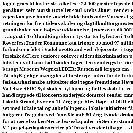
lagde græs til historisk folkefest: 22.000 gæster fejrede
genåbner selv Marsk Hotellet
Poul Krebs åbner Tønder Fe
vejen kan give hunde smertefulde hudskader
Masser af g
retningen for fremtidens skoler og dagtilbud
Borgmestere
grundskolen som højeste uddannelse tjener over 60.00
1. august i Toftlund
Ringriderne tyvstarter byfesten i To
Røverfest
Tønder Kommune kan frigøre op mod 97 millio
forbudsområdet i Vadehavet
Brand ved plejecenter i Løg
forsinkede
Flere seniorer oplever aldersdiskrimination 
bilister i voldsom fart
Tønder tager den sønderjyske føre
besøgt Museum Wegner
LEDER: Kursen må lægges om – f
Tårnby
Rigelige mængder af hesterejer uden for de forb
ferie
Aarhusianske arkitekter skal tegne fremtidens Ha
Vadehavet
EUC Syd skaber nyt hjem og fællesskab for er
handicappede til koncert
Sønderjysk domstol sender omre
Lakolk Strand, hvor en 11-årig pige blev fløjet til OUH e
set med lokale tal og anbefalinger
23 lokale initiativer 
bølgerne
Tragedie ved Fanø Strand: 80-årig kvinde dru
for at være banken
Mercedes-eskapader på Sønderstrand:
VE-pulje
Lørdagskoncerter på Torvet vender tilbage — s