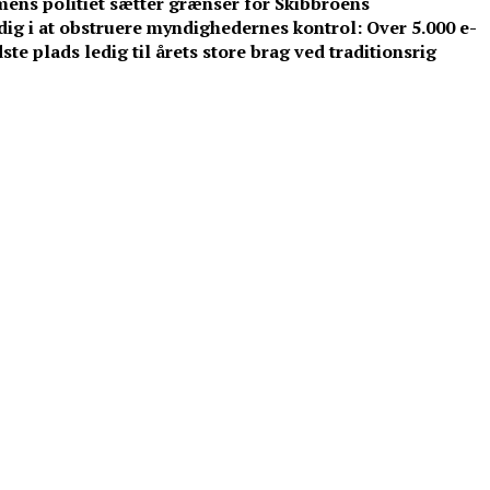
 mens politiet sætter grænser for Skibbroens
ig i at obstruere myndighedernes kontrol: Over 5.000 e-
dste plads ledig til årets store brag ved traditionsrig