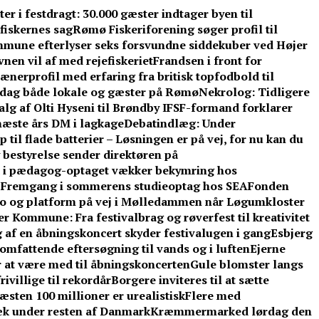
r i festdragt: 30.000 gæster indtager byen til
fiskernes sag
Rømø Fiskeriforening søger profil til
mune efterlyser seks forsvundne siddekuber ved Højer
nen vil af med rejefiskeriet
Frandsen i front for
ænerprofil med erfaring fra britisk topfodbold til
dag både lokale og gæster på Rømø
Nekrolog: Tidligere
lg af Olti Hyseni til Brøndby IF
SF-formand forklarer
æste års DM i lagkage
Debatindlæg: Under
 til flade batterier – Løsningen er på vej, for nu kan du
 bestyrelse sender direktøren på
d i pædagog-optaget vækker bekymring hos
: Fremgang i sommerens studieoptag hos SEA
Fonden
o og platform på vej i Mølledammen når Løgumkloster
 Kommune: Fra festivalbrag og røverfest til kreativitet
 af en åbningskoncert skyder festivalugen i gang
Esbjerg
omfattende eftersøgning til vands og i luften
Ejerne
r at være med til åbningskoncerten
Gule blomster langs
ivillige til rekordår
Borgere inviteres til at sætte
sten 100 millioner er urealistisk
Flere med
æk under resten af Danmark
Kræmmermarked lørdag den