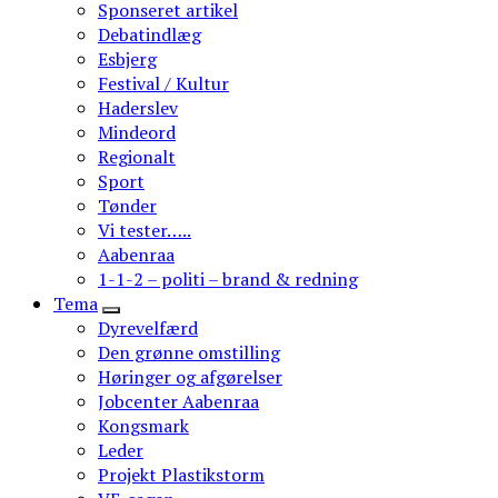
Sponseret artikel
Debatindlæg
Esbjerg
Festival / Kultur
Haderslev
Mindeord
Regionalt
Sport
Tønder
Vi tester…..
Aabenraa
1-1-2 – politi – brand & redning
Tema
Dyrevelfærd
Den grønne omstilling
Høringer og afgørelser
Jobcenter Aabenraa
Kongsmark
Leder
Projekt Plastikstorm