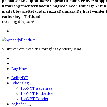
på pause: Lokalpolitikere i opråb til minister over stoppe
natarrangementer
Bøderne haglede ned i Esbjerg: 37 bilis
mails blev slettet under razzia
Danmark Dejligst vender ti
carboxing i Toftlund
tors. aug 6th, 2026
Vi skriver om hvad der foregår i Sønderjylland
Buy Now
BoligNYT
Jobopslag
JobNYT Aabenraa
JobNYT Haderslev
JobNYT Tønder
Nyheder