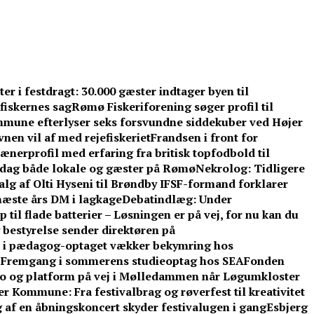
r i festdragt: 30.000 gæster indtager byen til
fiskernes sag
Rømø Fiskeriforening søger profil til
mune efterlyser seks forsvundne siddekuber ved Højer
nen vil af med rejefiskeriet
Frandsen i front for
ænerprofil med erfaring fra britisk topfodbold til
dag både lokale og gæster på Rømø
Nekrolog: Tidligere
lg af Olti Hyseni til Brøndby IF
SF-formand forklarer
æste års DM i lagkage
Debatindlæg: Under
 til flade batterier – Løsningen er på vej, for nu kan du
 bestyrelse sender direktøren på
d i pædagog-optaget vækker bekymring hos
: Fremgang i sommerens studieoptag hos SEA
Fonden
o og platform på vej i Mølledammen når Løgumkloster
 Kommune: Fra festivalbrag og røverfest til kreativitet
 af en åbningskoncert skyder festivalugen i gang
Esbjerg