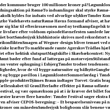
der kommune bruger 100 millioner kroner på?
Løgumkloste
redningsaktion på Rømø
To indsamlinger skal styrke Rømø-
akolk hyldes for indsats ved alvorlige ulykker
Tønder Kom
yrke Vadehavets natur
Rømø Havns formand afviser, at hav
ør sig klar til efterårssæsonen med ny testkamp
Engelsk tr
or livsfare efter voldsom episode
Havnefesten samlede lør
ået bort
Sønderjysk klubhistorie skrives med rekordstort sa
erikonflikten
Smagen af Wegner-design bliver temaet ved n
riske kræfter
To markbrande ramte Agerskov
Trådløs hjælp
et efter hektisk slutspurt
Magtskifte i Skærbækcentret: Ny
idømt bøder efter fund af lattergas på motorvejen
Stilstan
– nu venter ophugning i Esbjerg
Tønder trodser tendensen
gheder, hvor de vil bygge natursuiter og bålhytte
Gangbr
tet og bygge pavillon i Løgumkloster
Sommerlørdag i Tønder
Apple-produkter
Djämes Braun indtager Torvet: Gratis brag
 fællesskabet til Grøn
Efterladte effekter på Rømø udløste 
stival, og vær opmærksom på at i år kræver det billet fo
æster kræver flere hænder: Tønder Festival søger ekstra fr
n afviser CEPOS-beregning: – Et besparelsesniveau på næ
0 kroner om måneden
Sønderjysk boligboom slår benene v