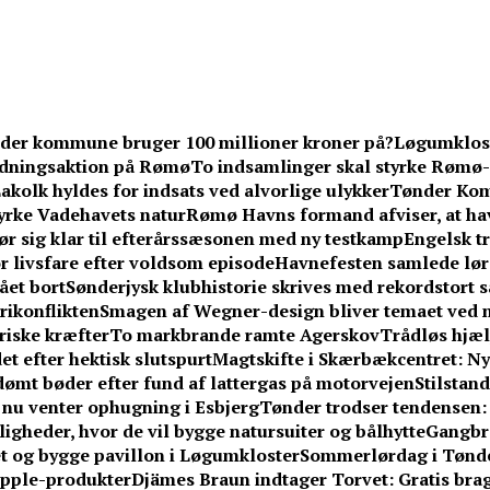
der kommune bruger 100 millioner kroner på?
Løgumkloste
redningsaktion på Rømø
To indsamlinger skal styrke Rømø-
akolk hyldes for indsats ved alvorlige ulykker
Tønder Kom
yrke Vadehavets natur
Rømø Havns formand afviser, at hav
ør sig klar til efterårssæsonen med ny testkamp
Engelsk tr
or livsfare efter voldsom episode
Havnefesten samlede lør
ået bort
Sønderjysk klubhistorie skrives med rekordstort sa
erikonflikten
Smagen af Wegner-design bliver temaet ved n
riske kræfter
To markbrande ramte Agerskov
Trådløs hjælp
et efter hektisk slutspurt
Magtskifte i Skærbækcentret: Ny
idømt bøder efter fund af lattergas på motorvejen
Stilstan
– nu venter ophugning i Esbjerg
Tønder trodser tendensen
gheder, hvor de vil bygge natursuiter og bålhytte
Gangbr
tet og bygge pavillon i Løgumkloster
Sommerlørdag i Tønder
Apple-produkter
Djämes Braun indtager Torvet: Gratis brag