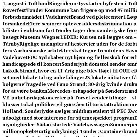
1. august i Toftlund
Ringriderne tyvstarter byfesten i To
Røverfest
Tønder Kommune kan frigøre op mod 97 millio
forbudsområdet i Vadehavet
Brand ved plejecenter i Løg
forsinkede
Flere seniorer oplever aldersdiskrimination 
bilister i voldsom fart
Tønder tager den sønderjyske føre
besøgt Museum Wegner
LEDER: Kursen må lægges om – f
Tårnby
Rigelige mængder af hesterejer uden for de forb
ferie
Aarhusianske arkitekter skal tegne fremtidens Ha
Vadehavet
EUC Syd skaber nyt hjem og fællesskab for er
handicappede til koncert
Sønderjysk domstol sender omre
Lakolk Strand, hvor en 11-årig pige blev fløjet til OUH e
set med lokale tal og anbefalinger
23 lokale initiativer 
bølgerne
Tragedie ved Fanø Strand: 80-årig kvinde dru
for at være banken
Mercedes-eskapader på Sønderstrand:
VE-pulje
Lørdagskoncerter på Torvet vender tilbage — s
blusser
Lokal politiker vil gøre åen til turistattraktion 
Holland: Sønderjyske sælger midtbanetalent til PEC Zwo
udsolgt med stor interesse for stjernespækket program
D
myndigheder: Sådan startede Vadehavssagen
Sommerpeng
millionopkøb
Hurtig udrykning i Tønder: Containerbrand