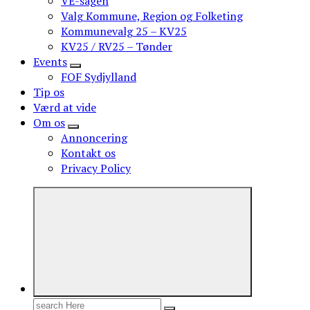
VE-sagen
Valg Kommune, Region og Folketing
Kommunevalg 25 – KV25
KV25 / RV25 – Tønder
Events
FOF Sydjylland
Tip os
Værd at vide
Om os
Annoncering
Kontakt os
Privacy Policy
Search