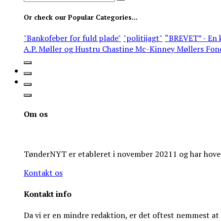
for:
Or check our Popular Categories...
"Bankofeber for fuld plade"
"politijagt"
“BREVET” - En k
A.P. Møller og Hustru Chastine Mc-Kinney Møllers Fon
Om os
TønderNYT er etableret i november 20211 og har hoveds
Kontakt os
Kontakt info
Da vi er en mindre redaktion, er det oftest nemmest a