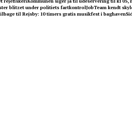
t rejefiskeri
Kommunen siger ja til udeservering til kl 05,
ter blitzet under politiets fartkontrol
JobTeam kendt skyld
lbage til Rejsby: 10 timers gratis musikfest i baghaven
Si