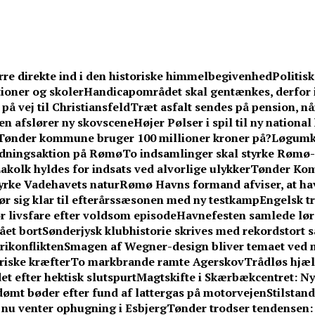
rre direkte ind i den historiske himmelbegivenhed
Politis
ioner og skoler
Handicapområdet skal gentænkes, derfor 
på vej til Christiansfeld
Træt asfalt sendes på pension, n
en afslører ny skovscene
Højer Pølser i spil til ny nationa
Tønder kommune bruger 100 millioner kroner på?
Løgumkl
redningsaktion på Rømø
To indsamlinger skal styrke Rømø-
akolk hyldes for indsats ved alvorlige ulykker
Tønder Kom
yrke Vadehavets natur
Rømø Havns formand afviser, at hav
ør sig klar til efterårssæsonen med ny testkamp
Engelsk tr
or livsfare efter voldsom episode
Havnefesten samlede lør
ået bort
Sønderjysk klubhistorie skrives med rekordstort sa
erikonflikten
Smagen af Wegner-design bliver temaet ved n
riske kræfter
To markbrande ramte Agerskov
Trådløs hjælp
et efter hektisk slutspurt
Magtskifte i Skærbækcentret: Ny
idømt bøder efter fund af lattergas på motorvejen
Stilstan
– nu venter ophugning i Esbjerg
Tønder trodser tendensen