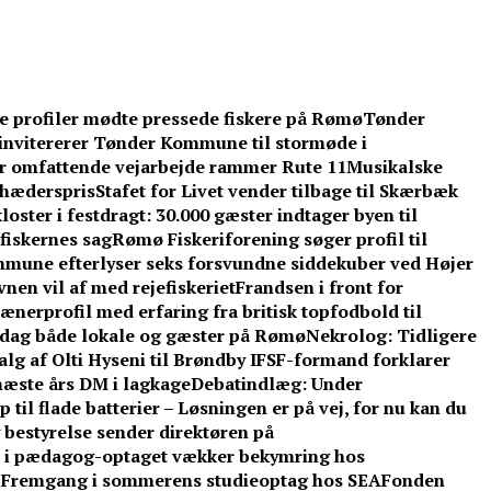
ke profiler mødte pressede fiskere på Rømø
Tønder
invitererer Tønder Kommune til stormøde i
år omfattende vejarbejde rammer Rute 11
Musikalske
l hæderspris
Stafet for Livet vender tilbage til Skærbæk
oster i festdragt: 30.000 gæster indtager byen til
fiskernes sag
Rømø Fiskeriforening søger profil til
mune efterlyser seks forsvundne siddekuber ved Højer
nen vil af med rejefiskeriet
Frandsen i front for
ænerprofil med erfaring fra britisk topfodbold til
dag både lokale og gæster på Rømø
Nekrolog: Tidligere
lg af Olti Hyseni til Brøndby IF
SF-formand forklarer
æste års DM i lagkage
Debatindlæg: Under
 til flade batterier – Løsningen er på vej, for nu kan du
 bestyrelse sender direktøren på
d i pædagog-optaget vækker bekymring hos
: Fremgang i sommerens studieoptag hos SEA
Fonden