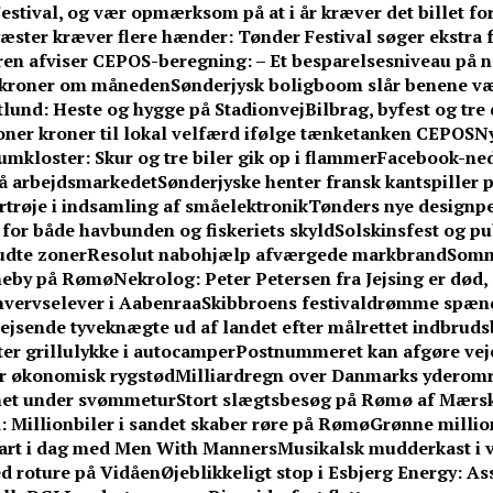
stival, og vær opmærksom på at i år kræver det billet fo
æster kræver flere hænder: Tønder Festival søger ekstra fr
n afviser CEPOS-beregning: – Et besparelsesniveau på næ
0 kroner om måneden
Sønderjysk boligboom slår benene v
ftlund: Heste og hygge på Stadionvej
Bilbrag, byfest og tr
ner kroner til lokal velfærd ifølge tænketanken CEPOS
Ny
umkloster: Skur og tre biler gik op i flammer
Facebook-ne
på arbejdsmarkedet
Sønderjyske henter fransk kantspiller på
rtrøje i indsamling af småelektronik
Tønders nye designpe
or både havbunden og fiskeriets skyld
Solskinsfest og pu
udte zoner
Resolut nabohjælp afværgede markbrand
Somm
vneby på Rømø
Nekrolog: Peter Petersen fra Jejsing er død, 
hvervselever i Aabenraa
Skibbroens festivaldrømme spænd
jsende tyveknægte ud af landet efter målrettet indbrud
fter grillulykke i autocamper
Postnummeret kan afgøre vejen
får økonomisk rygstød
Milliardregn over Danmarks yderom
knet under svømmetur
Stort slægtsbesøg på Rømø af Mærsk
 Millionbiler i sandet skaber røre på Rømø
Grønne million
tart i dag med Men With Manners
Musikalsk mudderkast i v
med roture på Vidåen
Øjeblikkeligt stop i Esbjerg Energy: A