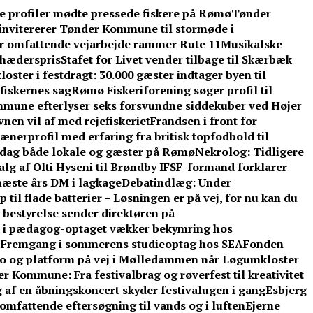
ke profiler mødte pressede fiskere på Rømø
Tønder
invitererer Tønder Kommune til stormøde i
år omfattende vejarbejde rammer Rute 11
Musikalske
l hæderspris
Stafet for Livet vender tilbage til Skærbæk
oster i festdragt: 30.000 gæster indtager byen til
fiskernes sag
Rømø Fiskeriforening søger profil til
mune efterlyser seks forsvundne siddekuber ved Højer
nen vil af med rejefiskeriet
Frandsen i front for
ænerprofil med erfaring fra britisk topfodbold til
dag både lokale og gæster på Rømø
Nekrolog: Tidligere
lg af Olti Hyseni til Brøndby IF
SF-formand forklarer
æste års DM i lagkage
Debatindlæg: Under
 til flade batterier – Løsningen er på vej, for nu kan du
 bestyrelse sender direktøren på
d i pædagog-optaget vækker bekymring hos
: Fremgang i sommerens studieoptag hos SEA
Fonden
o og platform på vej i Mølledammen når Løgumkloster
 Kommune: Fra festivalbrag og røverfest til kreativitet
 af en åbningskoncert skyder festivalugen i gang
Esbjerg
omfattende eftersøgning til vands og i luften
Ejerne