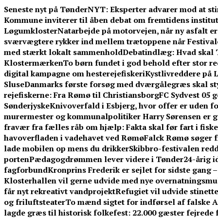
Skip
Seneste nyt på TønderNYT:
Eksperter advarer mod at sti
to
Kommune inviterer til åben debat om fremtidens institut
content
Løgumkloster
Natarbejde på motorvejen, når ny asfalt er 
sværvægtere rykker ind mellem trætoppene når Festival
med stærkt lokalt sammenhold
Debatindlæg: Hvad skal 
Klostermærken
To børn fundet i god behold efter stor 
digital kampagne om hesterejefiskeri
Kystlivreddere på L
Sluse
Danmarks første forsøg med dværgålegræs skal st
rejefiskerne: Fra Rømø til Christiansborg
FC Sydvest 05 g
Sønderjyske
Knivoverfald i Esbjerg, hvor offer er uden f
murermester og kommunalpolitiker Harry Sørensen er g
fravær fra fælles råb om hjælp: Fakta skal før fart i fisk
havoverfladen i vadehavet ved Rømø
Falck Rømø søger f
lade mobilen op mens du drikker
Skibbro-festivalen redd
porten
Pædagogdrømmen lever videre i Tønder
24-årig 
fagforbund
Kronprins Frederik er sejlet for sidste gang 
Klosterhallen vil gerne udvide med nye overnatningsmuli
får nyt rekreativt vandprojekt
Refugiet vil udvide stinet
og friluftsteater
To mænd sigtet for indførsel af falske 
lagde græs til historisk folkefest: 22.000 gæster fejrede