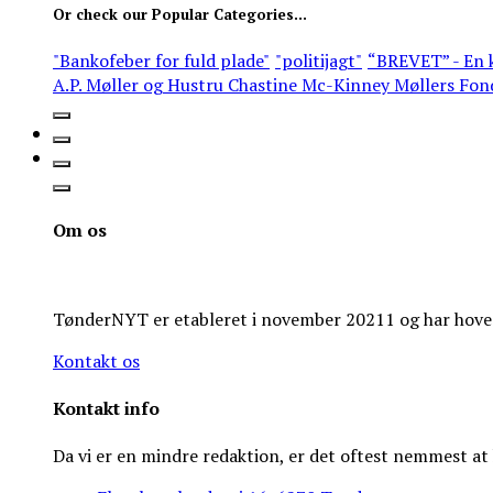
Or check our Popular Categories...
"Bankofeber for fuld plade"
"politijagt"
“BREVET” - En k
A.P. Møller og Hustru Chastine Mc-Kinney Møllers Fon
Om os
TønderNYT er etableret i november 20211 og har hoveds
Kontakt os
Kontakt info
Da vi er en mindre redaktion, er det oftest nemmest a