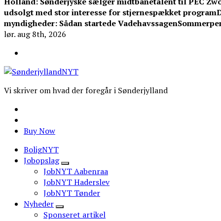
Holland: Sønderjyske sælger midtbanetalent til PEC Zwo
udsolgt med stor interesse for stjernespækket program
D
myndigheder: Sådan startede Vadehavssagen
Sommerpeng
lør. aug 8th, 2026
Vi skriver om hvad der foregår i Sønderjylland
Buy Now
BoligNYT
Jobopslag
JobNYT Aabenraa
JobNYT Haderslev
JobNYT Tønder
Nyheder
Sponseret artikel