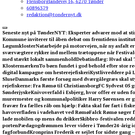
Flensborglandevej 16, 6270 Tønder
60896379
redaktion@tondernyt.dk
Seneste nyt på TønderNYT:
Eksperter advarer mod at sti
Kommune inviterer til åben debat om fremtidens institut
Løgumkloster
Natarbejde på motorvejen, når ny asfalt er 
sværvægtere rykker ind mellem trætoppene når Festival
med stærkt lokalt sammenhold
Debatindlæg: Hvad skal 
Klostermærken
To børn fundet i god behold efter stor 
digital kampagne om hesterejefiskeri
Kystlivreddere på L
Sluse
Danmarks første forsøg med dværgålegræs skal st
rejefiskerne: Fra Rømø til Christiansborg
FC Sydvest 05 g
Sønderjyske
Knivoverfald i Esbjerg, hvor offer er uden f
murermester og kommunalpolitiker Harry Sørensen er g
fravær fra fælles råb om hjælp: Fakta skal før fart i fisk
havoverfladen i vadehavet ved Rømø
Falck Rømø søger f
lade mobilen op mens du drikker
Skibbro-festivalen redd
porten
Pædagogdrømmen lever videre i Tønder
24-årig 
fagforbund
Kronprins Frederik er sejlet for sidste gang 