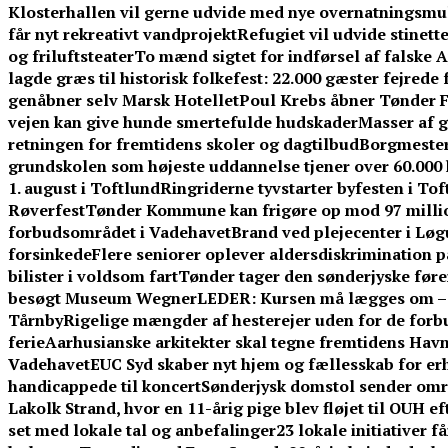
Klosterhallen vil gerne udvide med nye overnatningsmuli
får nyt rekreativt vandprojekt
Refugiet vil udvide stinet
og friluftsteater
To mænd sigtet for indførsel af falske 
lagde græs til historisk folkefest: 22.000 gæster fejrede
genåbner selv Marsk Hotellet
Poul Krebs åbner Tønder Fe
vejen kan give hunde smertefulde hudskader
Masser af g
retningen for fremtidens skoler og dagtilbud
Borgmestere
grundskolen som højeste uddannelse tjener over 60.00
1. august i Toftlund
Ringriderne tyvstarter byfesten i To
Røverfest
Tønder Kommune kan frigøre op mod 97 millio
forbudsområdet i Vadehavet
Brand ved plejecenter i Løg
forsinkede
Flere seniorer oplever aldersdiskrimination 
bilister i voldsom fart
Tønder tager den sønderjyske føre
besøgt Museum Wegner
LEDER: Kursen må lægges om – f
Tårnby
Rigelige mængder af hesterejer uden for de forb
ferie
Aarhusianske arkitekter skal tegne fremtidens Ha
Vadehavet
EUC Syd skaber nyt hjem og fællesskab for er
handicappede til koncert
Sønderjysk domstol sender omre
Lakolk Strand, hvor en 11-årig pige blev fløjet til OUH e
set med lokale tal og anbefalinger
23 lokale initiativer 