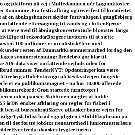
o og platform på vej i Mølledammen når Løgumkloster
 Kommune: Fra festivalbrag og røverfest til kreativitet
 af en åbningskoncert skyder festivalugen i gang
Esbjerg
omfattende eftersøgning til vands og i luften
Ejerne
r at være med til åbningskoncerten
Gule blomster langs
ivillige til rekordår
Borgere inviteres til at sætte
sten 100 millioner er urealistisk
Flere med
æk under resten af Danmark
Kræmmermarked lørdag den
e dages sommerstemning: Bredebro gør klar til
e AIS-data viser omfattende sejlads uden for
dbrud rammer TønderNYT: Opdateringer kan være
 fireårig aftale
Fotovogn på Vestkystvejen fangede
rle er en publikumsmagnet – nu har 10.000 allerede
blikumsrekord: Grøn startede turnétoget i
eren uden pauser: Skibbroen nægter at holde
55 år
DN ønsker afklaring om regler for fiskeri i
t ben af bureaukrati
Skæve ølflasker baner vejen for
sbølge
Tysk bilist brød vigepligten i Abild
Eksplosion på
 til det første job
Stor uensartethed i juniormesterlære
råder
Hver tredje dansker frygter turen i