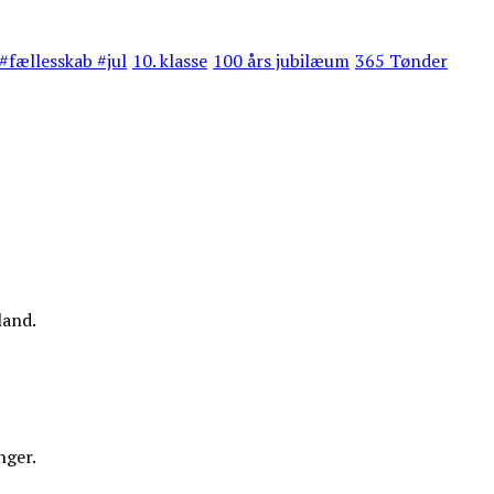
#fællesskab #jul
10. klasse
100 års jubilæum
365 Tønder
land.
nger.