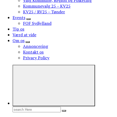
Valg Kommune, Region og Folketing
Kommunevalg 25 – KV25
KV25 / RV25 – Tønder
Events
FOF Sydjylland
Tip os
Værd at vide
Om os
Annoncering
Kontakt os
Privacy Policy
Search
for: