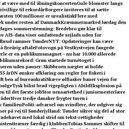
r at være med til åbningskoncerten
Gule blomster langs
ivillige til rekordår
Borgere inviteres til at sætte
sten 100 millioner er urealistisk
Flere med
æk under resten af Danmark
Kræmmermarked lørdag den
e dages sommerstemning: Bredebro gør klar til
e AIS-data viser omfattende sejlads uden for
dbrud rammer TønderNYT: Opdateringer kan være
 fireårig aftale
Fotovogn på Vestkystvejen fangede
rle er en publikumsmagnet – nu har 10.000 allerede
blikumsrekord: Grøn startede turnétoget i
eren uden pauser: Skibbroen nægter at holde
55 år
DN ønsker afklaring om regler for fiskeri i
t ben af bureaukrati
Skæve ølflasker baner vejen for
sbølge
Tysk bilist brød vigepligten i Abild
Eksplosion på
 til det første job
Stor uensartethed i juniormesterlære
råder
Hver tredje dansker frygter turen i
-familien
Politi-advarsel om svindlere, der udgiver sig
er på vej til Sønderjylland: Tønder sikrer sig del af stor
adehavet med lokal strid om tekst-rettigheder
ssistenttræner færdig i klubben
Tobias Sommer skifter til