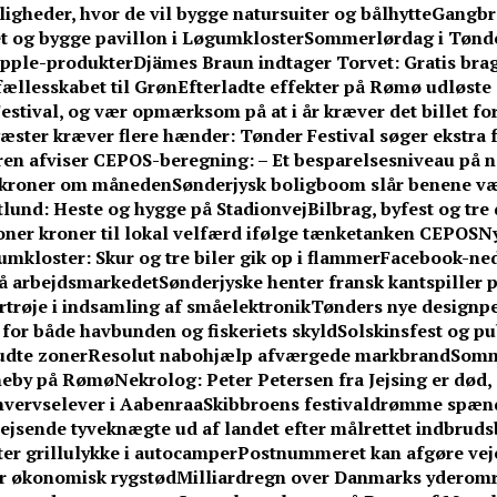
gheder, hvor de vil bygge natursuiter og bålhytte
Gangbr
tet og bygge pavillon i Løgumkloster
Sommerlørdag i Tønder
Apple-produkter
Djämes Braun indtager Torvet: Gratis brag
 fællesskabet til Grøn
Efterladte effekter på Rømø udløste 
stival, og vær opmærksom på at i år kræver det billet fo
æster kræver flere hænder: Tønder Festival søger ekstra fr
n afviser CEPOS-beregning: – Et besparelsesniveau på næ
0 kroner om måneden
Sønderjysk boligboom slår benene v
ftlund: Heste og hygge på Stadionvej
Bilbrag, byfest og tr
ner kroner til lokal velfærd ifølge tænketanken CEPOS
Ny
umkloster: Skur og tre biler gik op i flammer
Facebook-ne
på arbejdsmarkedet
Sønderjyske henter fransk kantspiller på
rtrøje i indsamling af småelektronik
Tønders nye designpe
or både havbunden og fiskeriets skyld
Solskinsfest og pu
udte zoner
Resolut nabohjælp afværgede markbrand
Somm
vneby på Rømø
Nekrolog: Peter Petersen fra Jejsing er død, 
hvervselever i Aabenraa
Skibbroens festivaldrømme spænd
jsende tyveknægte ud af landet efter målrettet indbrud
fter grillulykke i autocamper
Postnummeret kan afgøre vejen
får økonomisk rygstød
Milliardregn over Danmarks yderom