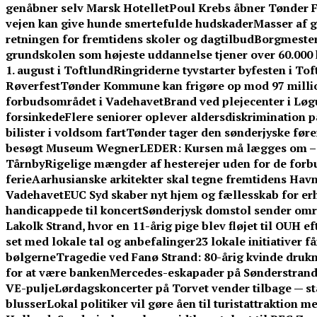
genåbner selv Marsk Hotellet
Poul Krebs åbner Tønder Fe
vejen kan give hunde smertefulde hudskader
Masser af g
retningen for fremtidens skoler og dagtilbud
Borgmestere
grundskolen som højeste uddannelse tjener over 60.00
1. august i Toftlund
Ringriderne tyvstarter byfesten i To
Røverfest
Tønder Kommune kan frigøre op mod 97 millio
forbudsområdet i Vadehavet
Brand ved plejecenter i Løg
forsinkede
Flere seniorer oplever aldersdiskrimination 
bilister i voldsom fart
Tønder tager den sønderjyske føre
besøgt Museum Wegner
LEDER: Kursen må lægges om – f
Tårnby
Rigelige mængder af hesterejer uden for de forb
ferie
Aarhusianske arkitekter skal tegne fremtidens Ha
Vadehavet
EUC Syd skaber nyt hjem og fællesskab for er
handicappede til koncert
Sønderjysk domstol sender omre
Lakolk Strand, hvor en 11-årig pige blev fløjet til OUH e
set med lokale tal og anbefalinger
23 lokale initiativer 
bølgerne
Tragedie ved Fanø Strand: 80-årig kvinde dru
for at være banken
Mercedes-eskapader på Sønderstrand:
VE-pulje
Lørdagskoncerter på Torvet vender tilbage — s
blusser
Lokal politiker vil gøre åen til turistattraktion 