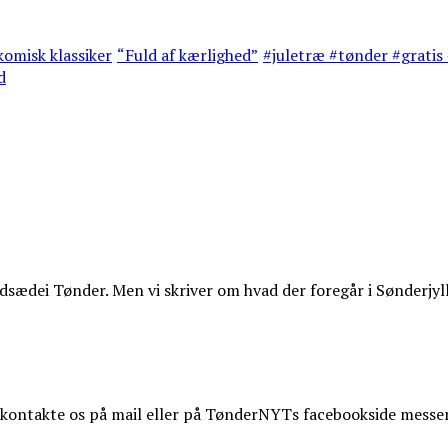
omisk klassiker
“Fuld af kærlighed”
#juletræ #tønder #gratis 
d
ædei Tønder. Men vi skriver om hvad der foregår i Sønderjyl
t kontakte os på mail eller på TønderNYTs facebookside messe