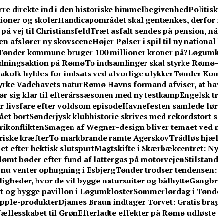
rre direkte ind i den historiske himmelbegivenhed
Politis
ioner og skoler
Handicapområdet skal gentænkes, derfor 
på vej til Christiansfeld
Træt asfalt sendes på pension, n
en afslører ny skovscene
Højer Pølser i spil til ny nationa
Tønder kommune bruger 100 millioner kroner på?
Løgumkl
redningsaktion på Rømø
To indsamlinger skal styrke Rømø-
akolk hyldes for indsats ved alvorlige ulykker
Tønder Kom
yrke Vadehavets natur
Rømø Havns formand afviser, at hav
ør sig klar til efterårssæsonen med ny testkamp
Engelsk tr
or livsfare efter voldsom episode
Havnefesten samlede lør
ået bort
Sønderjysk klubhistorie skrives med rekordstort sa
erikonflikten
Smagen af Wegner-design bliver temaet ved n
riske kræfter
To markbrande ramte Agerskov
Trådløs hjælp
et efter hektisk slutspurt
Magtskifte i Skærbækcentret: Ny
idømt bøder efter fund af lattergas på motorvejen
Stilstan
– nu venter ophugning i Esbjerg
Tønder trodser tendensen
gheder, hvor de vil bygge natursuiter og bålhytte
Gangbr
tet og bygge pavillon i Løgumkloster
Sommerlørdag i Tønder
Apple-produkter
Djämes Braun indtager Torvet: Gratis brag
 fællesskabet til Grøn
Efterladte effekter på Rømø udløste 