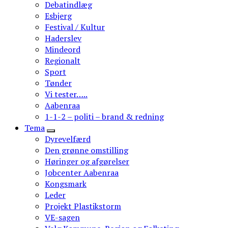
Debatindlæg
Esbjerg
Festival / Kultur
Haderslev
Mindeord
Regionalt
Sport
Tønder
Vi tester…..
Aabenraa
1-1-2 – politi – brand & redning
Tema
Dyrevelfærd
Den grønne omstilling
Høringer og afgørelser
Jobcenter Aabenraa
Kongsmark
Leder
Projekt Plastikstorm
VE-sagen