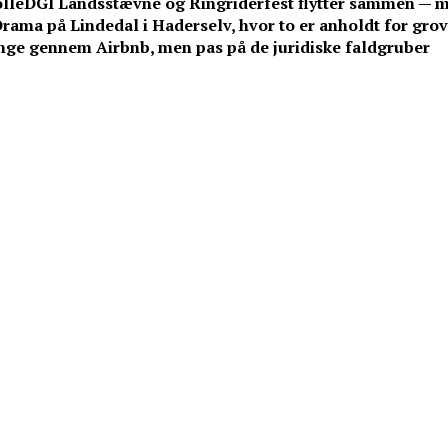
lle
DGI Landsstævne og Ringriderfest flytter sammen — 
rama på Lindedal i Haderselv, hvor to er anholdt for grov 
e gennem Airbnb, men pas på de juridiske faldgruber