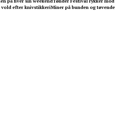
men på hver sin weekend
Tønder Festival rykker mod
vold efter knivstikkeri
Miner på bunden og tøvende