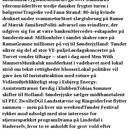
yderområder
Hver tredje dansker frygter turen i
bølgerne
Tragedie ved Fanø Strand: 80-årig kvinde
druknet under svømmetur
Stort slægtsbesøg på Rømø
af Mærsk-familien
Politi-advarsel om svindlere, der
udgiver sig for at være banken
Mercedes-eskapader på
Sønderstrand: Millionbiler i sandet skaber røre på
Rømø
Grønne millioner på vej til Sønderjylland: Tønder
sikrer sig del af stor VE-pulje
Lørdagskoncerter på
Torvet vender tilbage — start i dag med Men With
Manners
Musikalsk mudderkast i vadehavet med lokal
strid om tekst-rettigheder blusser
Lokal politiker vil
gøre åen til turistattraktion med roture på
Vidåen
Øjeblikkeligt stop i Esbjerg Energy:
Assistenttræner færdig i klubben
Tobias Sommer
skifter til Holland: Sønderjyske sælger midtbanetalent
til PEC Zwolle
DGI Landsstævne og Ringriderfest flytter
sammen — men på hver sin weekend
Tønder Festival
rykker mod udsolgt med stor interesse for
stjernespækket program
Drama på Lindedal i
Haderselv, hvor to er anholdt for grov vold efter