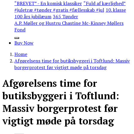
“BREVET” - En komisk klassiker
“Fuld af kærlighed”
#juletræ #tønder #gratis #fællesskab #jul
10. klasse
100 års jubilæum
365 Tønder
A.P. Møller og Hustru Chastine Mc-Kinney Møllers
Fond
Buy Now
Home
Afgørelsens time for butiksbyggeri i Toftlund: Massiv
borgerprotest før vigtigt møde på torsdag
Afgørelsens time for
butiksbyggeri i Toftlund:
Massiv borgerprotest før
vigtigt møde på torsdag