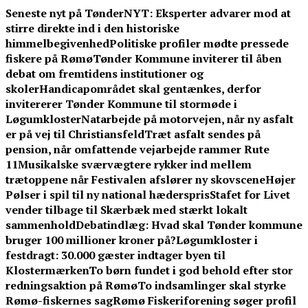
Skip
Seneste nyt på TønderNYT:
Eksperter advarer mod at
to
stirre direkte ind i den historiske
content
himmelbegivenhed
Politiske profiler mødte pressede
fiskere på Rømø
Tønder Kommune inviterer til åben
debat om fremtidens institutioner og
skoler
Handicapområdet skal gentænkes, derfor
invitererer Tønder Kommune til stormøde i
Løgumkloster
Natarbejde på motorvejen, når ny asfalt
er på vej til Christiansfeld
Træt asfalt sendes på
pension, når omfattende vejarbejde rammer Rute
11
Musikalske sværvægtere rykker ind mellem
trætoppene når Festivalen afslører ny skovscene
Højer
Pølser i spil til ny national hæderspris
Stafet for Livet
vender tilbage til Skærbæk med stærkt lokalt
sammenhold
Debatindlæg: Hvad skal Tønder kommune
bruger 100 millioner kroner på?
Løgumkloster i
festdragt: 30.000 gæster indtager byen til
Klostermærken
To børn fundet i god behold efter stor
redningsaktion på Rømø
To indsamlinger skal styrke
Rømø-fiskernes sag
Rømø Fiskeriforening søger profil