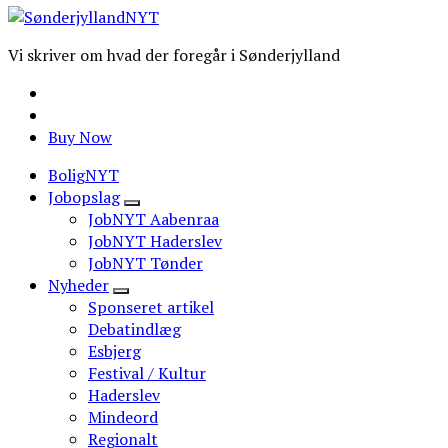
Vi skriver om hvad der foregår i Sønderjylland
Buy Now
BoligNYT
Jobopslag
JobNYT Aabenraa
JobNYT Haderslev
JobNYT Tønder
Nyheder
Sponseret artikel
Debatindlæg
Esbjerg
Festival / Kultur
Haderslev
Mindeord
Regionalt