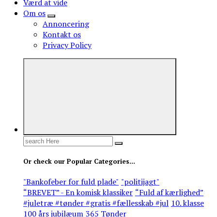
Værd at vide
Om os
Annoncering
Kontakt os
Privacy Policy
Search
for:
Or check our Popular Categories...
"Bankofeber for fuld plade"
"politijagt"
“BREVET” - En komisk klassiker
“Fuld af kærlighed”
#juletræ #tønder #gratis #fællesskab #jul
10. klasse
100 års jubilæum
365 Tønder