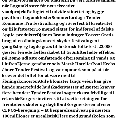
og bålhytte
Gangbro og platform på vej i Mølledammen
når Løgumkloster får nyt rekreativt
vandprojekt
Refugiet vil udvide stinettet og bygge
pavillon i Løgumkloster
Sommerlørdag i Tønder
Kommune: Fra festivalbrag og røverfest til kreativitet
og friluftsteater
To mænd sigtet for indførsel af falske
Apple-produkter
Djämes Braun indtager Torvet: Gratis
brag af en åbningskoncert skyder festivalugen i
gang
Esbjerg lagde græs til historisk folkefest: 22.000
gæster fejrede fællesskabet til Grøn
Efterladte effekter
på Rømø udløste omfattende eftersøgning til vands og
i luften
Ejerne genåbner selv Marsk Hotellet
Poul Krebs
åbner Tønder Festival, og vær opmærksom på at i år
kræver det billet for at være med til
åbningskoncerten
Gule blomster langs vejen kan give
hunde smertefulde hudskader
Masser af gæster kræver
flere hænder: Tønder Festival søger ekstra frivillige til
rekordår
Borgere inviteres til at sætte retningen for
fremtidens skoler og dagtilbud
Borgmesteren afviser
CEPOS-beregning: – Et besparelsesniveau på næsten
100 millioner er urealistisk
Flere med grundskolen som