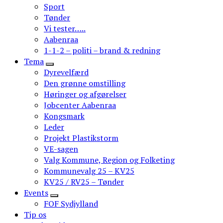
Sport
Tønder
Vi tester…..
Aabenraa
1-1-2 – politi – brand & redning
Tema
Dyrevelfærd
Den grønne omstilling
Høringer og afgørelser
Jobcenter Aabenraa
Kongsmark
Leder
Projekt Plastikstorm
VE-sagen
Valg Kommune, Region og Folketing
Kommunevalg 25 – KV25
KV25 / RV25 – Tønder
Events
FOF Sydjylland
Tip os