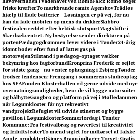
havoverfladen i vadehavet ved Rømø
Falck Rømø søger
friske kræfter
To markbrande ramte Agerskov
Trådløs
hjælp til flade batterier – Løsningen er på vej, for nu
kan du lade mobilen op mens du drikker
Skibbro-
festivalen reddet efter hektisk slutspurt
Magtskifte i
Skærbækcentret: Ny bestyrelse sender direktøren på
porten
Pædagogdrømmen lever videre i Tønder
24-årig
idømt bøder efter fund af lattergas på
motorvejen
Stilstand i pædagog-optaget vækker
bekymring hos fagforbund
Kronprins Frederik er sejlet
for sidste gang – nu venter ophugning i Esbjerg
Tønder
trodser tendensen: Fremgang i sommerens studieoptag
hos SEA
Fonden Klosterhallen vil gerne udvide med nye
overnatningsmuligheder, hvor de vil bygge natursuiter
og bålhytte
Gangbro og platform på vej i Mølledammen
når Løgumkloster får nyt rekreativt
vandprojekt
Refugiet vil udvide stinettet og bygge
pavillon i Løgumkloster
Sommerlørdag i Tønder
Kommune: Fra festivalbrag og røverfest til kreativitet
og friluftsteater
To mænd sigtet for indførsel af falske
Apple-produkter
Djämes Braun indtager Torvet: Gratis