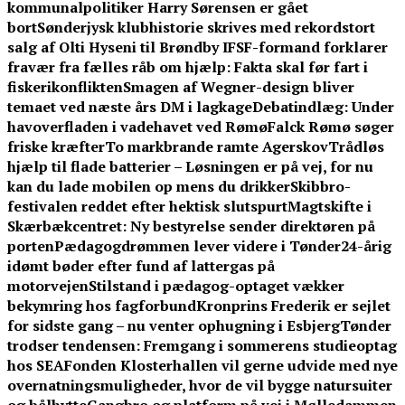
kommunalpolitiker Harry Sørensen er gået
bort
Sønderjysk klubhistorie skrives med rekordstort
salg af Olti Hyseni til Brøndby IF
SF-formand forklarer
fravær fra fælles råb om hjælp: Fakta skal før fart i
fiskerikonflikten
Smagen af Wegner-design bliver
temaet ved næste års DM i lagkage
Debatindlæg: Under
havoverfladen i vadehavet ved Rømø
Falck Rømø søger
friske kræfter
To markbrande ramte Agerskov
Trådløs
hjælp til flade batterier – Løsningen er på vej, for nu
kan du lade mobilen op mens du drikker
Skibbro-
festivalen reddet efter hektisk slutspurt
Magtskifte i
Skærbækcentret: Ny bestyrelse sender direktøren på
porten
Pædagogdrømmen lever videre i Tønder
24-årig
idømt bøder efter fund af lattergas på
motorvejen
Stilstand i pædagog-optaget vækker
bekymring hos fagforbund
Kronprins Frederik er sejlet
for sidste gang – nu venter ophugning i Esbjerg
Tønder
trodser tendensen: Fremgang i sommerens studieoptag
hos SEA
Fonden Klosterhallen vil gerne udvide med nye
overnatningsmuligheder, hvor de vil bygge natursuiter