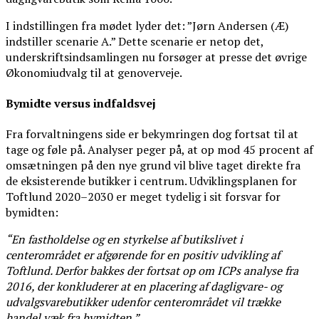
I indstillingen fra mødet lyder det: ”Jørn Andersen (Æ)
indstiller scenarie A.” Dette scenarie er netop det,
underskriftsindsamlingen nu forsøger at presse det øvrige
Økonomiudvalg til at genoverveje.
Bymidte versus indfaldsvej
Fra forvaltningens side er bekymringen dog fortsat til at
tage og føle på. Analyser peger på, at op mod 45 procent af
omsætningen på den nye grund vil blive taget direkte fra
de eksisterende butikker i centrum. Udviklingsplanen for
Toftlund 2020–2030 er meget tydelig i sit forsvar for
bymidten:
“En fastholdelse og en styrkelse af butikslivet i
centerområdet er afgørende for en positiv udvikling af
Toftlund. Derfor bakkes der fortsat op om ICPs analyse fra
2016, der konkluderer at en placering af dagligvare- og
udvalgsvarebutikker udenfor centerområdet vil trække
handel væk fra bymidten.”