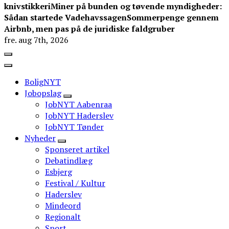
knivstikkeri
Miner på bunden og tøvende myndigheder:
Sådan startede Vadehavssagen
Sommerpenge gennem
Airbnb, men pas på de juridiske faldgruber
fre. aug 7th, 2026
BoligNYT
Jobopslag
JobNYT Aabenraa
JobNYT Haderslev
JobNYT Tønder
Nyheder
Sponseret artikel
Debatindlæg
Esbjerg
Festival / Kultur
Haderslev
Mindeord
Regionalt
Sport