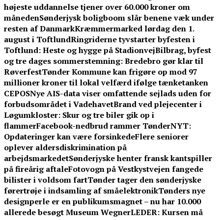
højeste uddannelse tjener over 60.000 kroner om
måneden
Sønderjysk boligboom slår benene væk under
resten af Danmark
Kræmmermarked lørdag den 1.
august i Toftlund
Ringriderne tyvstarter byfesten i
Toftlund: Heste og hygge på Stadionvej
Bilbrag, byfest
og tre dages sommerstemning: Bredebro gør klar til
Røverfest
Tønder Kommune kan frigøre op mod 97
millioner kroner til lokal velfærd ifølge tænketanken
CEPOS
Nye AIS-data viser omfattende sejlads uden for
forbudsområdet i Vadehavet
Brand ved plejecenter i
Løgumkloster: Skur og tre biler gik op i
flammer
Facebook-nedbrud rammer TønderNYT:
Opdateringer kan være forsinkede
Flere seniorer
oplever aldersdiskrimination på
arbejdsmarkedet
Sønderjyske henter fransk kantspiller
på fireårig aftale
Fotovogn på Vestkystvejen fangede
bilister i voldsom fart
Tønder tager den sønderjyske
førertrøje i indsamling af småelektronik
Tønders nye
designperle er en publikumsmagnet – nu har 10.000
allerede besøgt Museum Wegner
LEDER: Kursen må