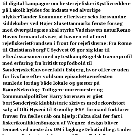
til digital kampagne om hesterejefiskeri
Kystlivreddere
på Lakolk hyldes for indsats ved alvorlige
ulykker
Tønder Kommune efterlyser seks forsvundne
siddekuber ved Højer Sluse
Danmarks første forsøg
med dværgålegræs skal styrke Vadehavets natur
Rømø
Havns formand afviser, at havnen vil af med
rejefiskeriet
Frandsen i front for rejefiskerne: Fra Rømø
til Christiansborg
FC Sydvest 05 gør sig klar til
efterårssæsonen med ny testkamp
Engelsk trænerprofil
med erfaring fra britisk topfodbold til
Sønderjyske
Knivoverfald i Esbjerg, hvor offer er uden
for livsfare efter voldsom episode
Havnefesten
samlede lørdag både lokale og gæster på
Rømø
Nekrolog: Tidligere murermester og
kommunalpolitiker Harry Sørensen er gået
bort
Sønderjysk klubhistorie skrives med rekordstort
salg af Olti Hyseni til Brøndby IF
SF-formand forklarer
fravær fra fælles råb om hjælp: Fakta skal før fart i
fiskerikonflikten
Smagen af Wegner-design bliver
temaet ved næste års DM i lagkage
Debatindlæg: Under