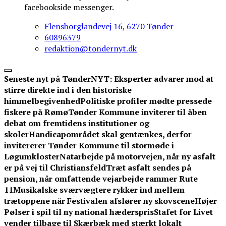
facebookside messenger.
Flensborglandevej 16, 6270 Tønder
60896379
redaktion@tondernyt.dk
Seneste nyt på TønderNYT:
Eksperter advarer mod at
stirre direkte ind i den historiske
himmelbegivenhed
Politiske profiler mødte pressede
fiskere på Rømø
Tønder Kommune inviterer til åben
debat om fremtidens institutioner og
skoler
Handicapområdet skal gentænkes, derfor
invitererer Tønder Kommune til stormøde i
Løgumkloster
Natarbejde på motorvejen, når ny asfalt
er på vej til Christiansfeld
Træt asfalt sendes på
pension, når omfattende vejarbejde rammer Rute
11
Musikalske sværvægtere rykker ind mellem
trætoppene når Festivalen afslører ny skovscene
Højer
Pølser i spil til ny national hæderspris
Stafet for Livet
vender tilbage til Skærbæk med stærkt lokalt