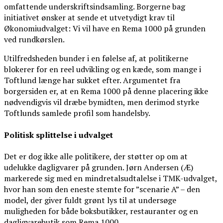
omfattende underskriftsindsamling. Borgerne bag
initiativet ønsker at sende et utvetydigt krav til
Økonomiudvalget: Vi vil have en Rema 1000 på grunden
ved rundkørslen.
Utilfredsheden bunder i en følelse af, at politikerne
blokerer for en reel udvikling og en kæde, som mange i
Toftlund længe har sukket efter. Argumentet fra
borgersiden er, at en Rema 1000 på denne placering ikke
nødvendigvis vil dræbe bymidten, men derimod styrke
Toftlunds samlede profil som handelsby.
Politisk splittelse i udvalget
Det er dog ikke alle politikere, der støtter op om at
udelukke dagligvarer på grunden. Jørn Andersen (Æ)
markerede sig med en mindretalsudtalelse i TMK-udvalget,
hvor han som den eneste stemte for ”scenarie A” – den
model, der giver fuldt grønt lys til at undersøge
muligheden for både boksbutikker, restauranter og en
dagligvarebutik som Rema 1000.