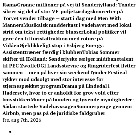
Rømø
Grønne millioner på vej til Sønderjylland: Tønder
sikrer sig del af stor VE-pulje
Lørdagskoncerter på
Torvet vender tilbage — start i dag med Men With
Manners
Musikalsk mudderkast i vadehavet med lokal
strid om tekst-rettigheder blusser
Lokal politiker vil
gøre åen til turistattraktion med roture på
Vidåen
Øjeblikkeligt stop i Esbjerg Energy:
Assistenttræner færdig i klubben
Tobias Sommer
skifter til Holland: Sønderjyske sælger midtbanetalent
til PEC Zwolle
DGI Landsstævne og Ringriderfest flytter
sammen — men på hver sin weekend
Tønder Festival
rykker mod udsolgt med stor interesse for
stjernespækket program
Drama på Lindedal i
Haderselv, hvor to er anholdt for grov vold efter
knivstikkeri
Miner på bunden og tøvende myndigheder:
Sådan startede Vadehavssagen
Sommerpenge gennem
Airbnb, men pas på de juridiske faldgruber
fre. aug 7th, 2026