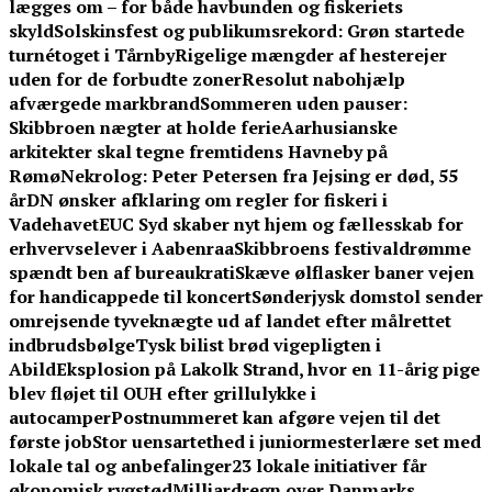
lægges om – for både havbunden og fiskeriets
skyld
Solskinsfest og publikumsrekord: Grøn startede
turnétoget i Tårnby
Rigelige mængder af hesterejer
uden for de forbudte zoner
Resolut nabohjælp
afværgede markbrand
Sommeren uden pauser:
Skibbroen nægter at holde ferie
Aarhusianske
arkitekter skal tegne fremtidens Havneby på
Rømø
Nekrolog: Peter Petersen fra Jejsing er død, 55
år
DN ønsker afklaring om regler for fiskeri i
Vadehavet
EUC Syd skaber nyt hjem og fællesskab for
erhvervselever i Aabenraa
Skibbroens festivaldrømme
spændt ben af bureaukrati
Skæve ølflasker baner vejen
for handicappede til koncert
Sønderjysk domstol sender
omrejsende tyveknægte ud af landet efter målrettet
indbrudsbølge
Tysk bilist brød vigepligten i
Abild
Eksplosion på Lakolk Strand, hvor en 11-årig pige
blev fløjet til OUH efter grillulykke i
autocamper
Postnummeret kan afgøre vejen til det
første job
Stor uensartethed i juniormesterlære set med
lokale tal og anbefalinger
23 lokale initiativer får
økonomisk rygstød
Milliardregn over Danmarks