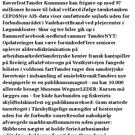
Røverfest
Tønder Kommune kan frigøre op mod 97
millioner kroner til lokal velfærd ifølge tænketanken
CEPOS
Nye AIS-data viser omfattende sejlads uden for
forbudsområdet i Vadehavet
Brand ved plejecenter i
Løgumkloster: Skur og tre biler gik op i
flammer
Facebook-nedbrud rammer TønderNYT:
Opdateringer kan være forsinkede
Flere seniorer
oplever aldersdiskrimination på
arbejdsmarkedet
Sønderjyske henter fransk kantspiller
på fireårig aftale
Fotovogn på Vestkystvejen fangede
bilister i voldsom fart
Tønder tager den sønderjyske
førertrøje i indsamling af småelektronik
Tønders nye
designperle er en publikumsmagnet – nu har 10.000
allerede besøgt Museum Wegner
LEDER: Kursen må
lægges om – for både havbunden og fiskeriets
skyld
Solskinsfest og publikumsrekord: Grøn startede
turnétoget i Tårnby
Rigelige mængder af hesterejer
uden for de forbudte zoner
Resolut nabohjælp
afværgede markbrand
Sommeren uden pauser:
Skibbroen nægter at holde ferie
Aarhusianske