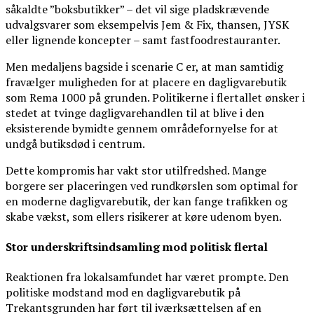
såkaldte ”boksbutikker” – det vil sige pladskrævende
udvalgsvarer som eksempelvis Jem & Fix, thansen, JYSK
eller lignende koncepter – samt fastfoodrestauranter.
Men medaljens bagside i scenarie C er, at man samtidig
fravælger muligheden for at placere en dagligvarebutik
som Rema 1000 på grunden. Politikerne i flertallet ønsker i
stedet at tvinge dagligvarehandlen til at blive i den
eksisterende bymidte gennem områdefornyelse for at
undgå butiksdød i centrum.
Dette kompromis har vakt stor utilfredshed. Mange
borgere ser placeringen ved rundkørslen som optimal for
en moderne dagligvarebutik, der kan fange trafikken og
skabe vækst, som ellers risikerer at køre udenom byen.
Stor underskriftsindsamling mod politisk flertal
Reaktionen fra lokalsamfundet har været prompte. Den
politiske modstand mod en dagligvarebutik på
Trekantsgrunden har ført til iværksættelsen af en