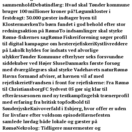
sammenhold
Debatindlæg: Hvad skal Tønder kommune
bruger 100 millioner kroner på?
Løgumkloster i
festdragt: 30.000 gæster indtager byen til
Klostermærken
To børn fundet i god behold efter stor
redningsaktion på Rømø
To indsamlinger skal styrke
Rømø-fiskernes sag
Rømø Fiskeriforening søger profil
til digital kampagne om hesterejefiskeri
Kystlivreddere
på Lakolk hyldes for indsats ved alvorlige
ulykker
Tønder Kommune efterlyser seks forsvundne
siddekuber ved Højer Sluse
Danmarks første forsøg
med dværgålegræs skal styrke Vadehavets natur
Rømø
Havns formand afviser, at havnen vil af med
rejefiskeriet
Frandsen i front for rejefiskerne: Fra Rømø
til Christiansborg
FC Sydvest 05 gør sig klar til
efterårssæsonen med ny testkamp
Engelsk trænerprofil
med erfaring fra britisk topfodbold til
Sønderjyske
Knivoverfald i Esbjerg, hvor offer er uden
for livsfare efter voldsom episode
Havnefesten
samlede lørdag både lokale og gæster på
Rømø
Nekrolog: Tidligere murermester og