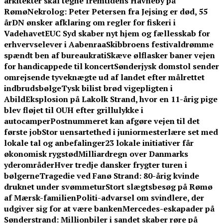
arkitekter skal tegne fremtidens Havneby på
Rømø
Nekrolog: Peter Petersen fra Jejsing er død, 55
år
DN ønsker afklaring om regler for fiskeri i
Vadehavet
EUC Syd skaber nyt hjem og fællesskab for
erhvervselever i Aabenraa
Skibbroens festivaldrømme
spændt ben af bureaukrati
Skæve ølflasker baner vejen
for handicappede til koncert
Sønderjysk domstol sender
omrejsende tyveknægte ud af landet efter målrettet
indbrudsbølge
Tysk bilist brød vigepligten i
Abild
Eksplosion på Lakolk Strand, hvor en 11-årig pige
blev fløjet til OUH efter grillulykke i
autocamper
Postnummeret kan afgøre vejen til det
første job
Stor uensartethed i juniormesterlære set med
lokale tal og anbefalinger
23 lokale initiativer får
økonomisk rygstød
Milliardregn over Danmarks
yderområder
Hver tredje dansker frygter turen i
bølgerne
Tragedie ved Fanø Strand: 80-årig kvinde
druknet under svømmetur
Stort slægtsbesøg på Rømø
af Mærsk-familien
Politi-advarsel om svindlere, der
udgiver sig for at være banken
Mercedes-eskapader på
Sønderstrand: Millionbiler i sandet skaber røre på