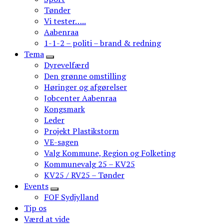
Tønder
Vi tester…..
Aabenraa
1-1-2 – politi – brand & redning
Tema
Dyrevelfærd
Den grønne omstilling
Høringer og afgørelser
Jobcenter Aabenraa
Kongsmark
Leder
Projekt Plastikstorm
VE-sagen
Valg Kommune, Region og Folketing
Kommunevalg 25 – KV25
KV25 / RV25 – Tønder
Events
FOF Sydjylland
Tip os
Værd at vide