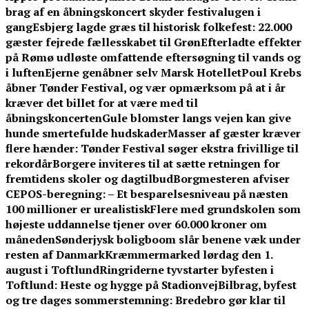
brag af en åbningskoncert skyder festivalugen i
gang
Esbjerg lagde græs til historisk folkefest: 22.000
gæster fejrede fællesskabet til Grøn
Efterladte effekter
på Rømø udløste omfattende eftersøgning til vands og
i luften
Ejerne genåbner selv Marsk Hotellet
Poul Krebs
åbner Tønder Festival, og vær opmærksom på at i år
kræver det billet for at være med til
åbningskoncerten
Gule blomster langs vejen kan give
hunde smertefulde hudskader
Masser af gæster kræver
flere hænder: Tønder Festival søger ekstra frivillige til
rekordår
Borgere inviteres til at sætte retningen for
fremtidens skoler og dagtilbud
Borgmesteren afviser
CEPOS-beregning: – Et besparelsesniveau på næsten
100 millioner er urealistisk
Flere med grundskolen som
højeste uddannelse tjener over 60.000 kroner om
måneden
Sønderjysk boligboom slår benene væk under
resten af Danmark
Kræmmermarked lørdag den 1.
august i Toftlund
Ringriderne tyvstarter byfesten i
Toftlund: Heste og hygge på Stadionvej
Bilbrag, byfest
og tre dages sommerstemning: Bredebro gør klar til