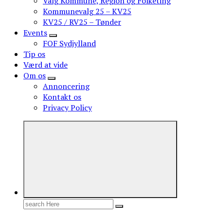
Valg Kommune, Region og Folketing
Kommunevalg 25 – KV25
KV25 / RV25 – Tønder
Events
FOF Sydjylland
Tip os
Værd at vide
Om os
Annoncering
Kontakt os
Privacy Policy
Search
for: