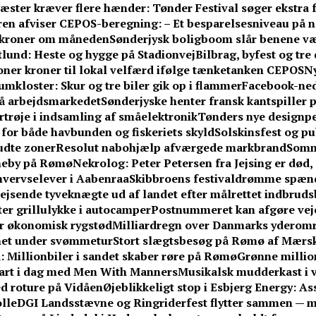
æster kræver flere hænder: Tønder Festival søger ekstra fr
n afviser CEPOS-beregning: – Et besparelsesniveau på næ
0 kroner om måneden
Sønderjysk boligboom slår benene v
ftlund: Heste og hygge på Stadionvej
Bilbrag, byfest og tr
ner kroner til lokal velfærd ifølge tænketanken CEPOS
Ny
umkloster: Skur og tre biler gik op i flammer
Facebook-ne
på arbejdsmarkedet
Sønderjyske henter fransk kantspiller på
rtrøje i indsamling af småelektronik
Tønders nye designpe
or både havbunden og fiskeriets skyld
Solskinsfest og pu
udte zoner
Resolut nabohjælp afværgede markbrand
Somm
vneby på Rømø
Nekrolog: Peter Petersen fra Jejsing er død, 
hvervselever i Aabenraa
Skibbroens festivaldrømme spænd
jsende tyveknægte ud af landet efter målrettet indbrud
fter grillulykke i autocamper
Postnummeret kan afgøre vejen
får økonomisk rygstød
Milliardregn over Danmarks yderom
knet under svømmetur
Stort slægtsbesøg på Rømø af Mærsk
 Millionbiler i sandet skaber røre på Rømø
Grønne million
tart i dag med Men With Manners
Musikalsk mudderkast i v
med roture på Vidåen
Øjeblikkeligt stop i Esbjerg Energy: A
lle
DGI Landsstævne og Ringriderfest flytter sammen — 