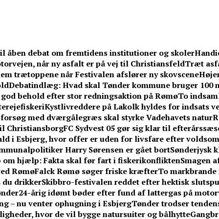
l åben debat om fremtidens institutioner og skoler
Handic
rvejen, når ny asfalt er på vej til Christiansfeld
Træt asf
em trætoppene når Festivalen afslører ny skovscene
Højer
old
Debatindlæg: Hvad skal Tønder kommune bruger 100 m
i god behold efter stor redningsaktion på Rømø
To indsaml
erejefiskeri
Kystlivreddere på Lakolk hyldes for indsats v
 forsøg med dværgålegræs skal styrke Vadehavets natur
R
il Christiansborg
FC Sydvest 05 gør sig klar til efterårss
ld i Esbjerg, hvor offer er uden for livsfare efter voldso
mmunalpolitiker Harry Sørensen er gået bort
Sønderjysk k
om hjælp: Fakta skal før fart i fiskerikonflikten
Smagen af
 ved Rømø
Falck Rømø søger friske kræfter
To markbrande 
 du drikker
Skibbro-festivalen reddet efter hektisk slutspu
ønder
24-årig idømt bøder efter fund af lattergas på moto
ang – nu venter ophugning i Esbjerg
Tønder trodser tenden
gheder, hvor de vil bygge natursuiter og bålhytte
Gangbr