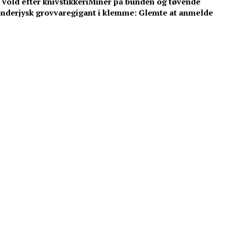
vold efter knivstikkeri
Miner på bunden og tøvende
nderjysk grovvaregigant i klemme: Glemte at anmelde