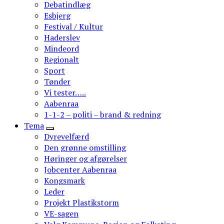
Debatindlæg
Esbjerg
Festival / Kultur
Haderslev
Mindeord
Regionalt
Sport
Tønder
Vi tester…..
Aabenraa
1-1-2 – politi – brand & redning
Tema
Dyrevelfærd
Den grønne omstilling
Høringer og afgørelser
Jobcenter Aabenraa
Kongsmark
Leder
Projekt Plastikstorm
VE-sagen