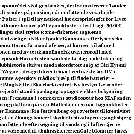
apområdet skal gentænkes, derfor invitererer Tønder
alt sendes på pension, når omfattende vejarbejde
 Pølser i spil til ny national hæderspris
Stafet for Livet
illioner kroner på?
Løgumkloster i festdragt: 30.000
inger skal styrke Rømø-fiskernes sag
Rømø
ed alvorlige ulykker
Tønder Kommune efterlyser seks
ømø Havns formand afviser, at havnen vil af med
æsonen med ny testkamp
Engelsk trænerprofil med
m episode
Havnefesten samlede lørdag både lokale og
lubhistorie skrives med rekordstort salg af Olti Hyseni
 Wegner-design bliver temaet ved næste års DM i
ramte Agerskov
Trådløs hjælp til flade batterier –
rt
Magtskifte i Skærbækcentret: Ny bestyrelse sender
rvejen
Stilstand i pædagog-optaget vækker bekymring
sen: Fremgang i sommerens studieoptag hos SEA
Fonden
o og platform på vej i Mølledammen når Løgumkloster
 Kommune: Fra festivalbrag og røverfest til kreativitet
 af en åbningskoncert skyder festivalugen i gang
Esbjerg
omfattende eftersøgning til vands og i luften
Ejerne
r at være med til åbningskoncerten
Gule blomster langs