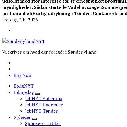
udsolgt med stor interesse for stjernespækket program
D
myndigheder: Sådan startede Vadehavssagen
Sommerpeng
millionopkøb
Hurtig udrykning i Tønder: Containerbrand
fre. aug 7th, 2026
Vi skriver om hvad der foregår i Sønderjylland
Buy Now
BoligNYT
Jobopslag
JobNYT Aabenraa
JobNYT Haderslev
JobNYT Tønder
Nyheder
Sponseret artikel