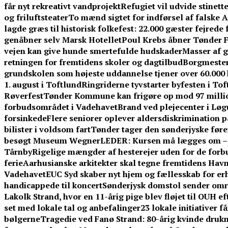
får nyt rekreativt vandprojekt
Refugiet vil udvide stinet
og friluftsteater
To mænd sigtet for indførsel af falske 
lagde græs til historisk folkefest: 22.000 gæster fejrede
genåbner selv Marsk Hotellet
Poul Krebs åbner Tønder Fe
vejen kan give hunde smertefulde hudskader
Masser af g
retningen for fremtidens skoler og dagtilbud
Borgmestere
grundskolen som højeste uddannelse tjener over 60.00
1. august i Toftlund
Ringriderne tyvstarter byfesten i To
Røverfest
Tønder Kommune kan frigøre op mod 97 millio
forbudsområdet i Vadehavet
Brand ved plejecenter i Løg
forsinkede
Flere seniorer oplever aldersdiskrimination 
bilister i voldsom fart
Tønder tager den sønderjyske føre
besøgt Museum Wegner
LEDER: Kursen må lægges om – f
Tårnby
Rigelige mængder af hesterejer uden for de forb
ferie
Aarhusianske arkitekter skal tegne fremtidens Ha
Vadehavet
EUC Syd skaber nyt hjem og fællesskab for er
handicappede til koncert
Sønderjysk domstol sender omre
Lakolk Strand, hvor en 11-årig pige blev fløjet til OUH e
set med lokale tal og anbefalinger
23 lokale initiativer 
bølgerne
Tragedie ved Fanø Strand: 80-årig kvinde dru