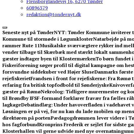
Flensborglandevej 16, 6270 Tønder
60896379
redaktion@tondernyt.dk
Seneste nyt på TønderNYT:
Tønder Kommune inviterer ti
Kommune til stormøde i Løgumkloster
Natarbejde på moto
rammer Rute 11
Musikalske sværvægtere rykker ind mell
vender tilbage til Skærbæk med stærkt lokalt sammenh
gæster indtager byen til Klostermærken
To børn fundet 
Fiskeriforening søger profil til digital kampagne om hest
forsvundne siddekuber ved Højer Sluse
Danmarks første
rejefiskeriet
Frandsen i front for rejefiskerne: Fra Rømø t
erfaring fra britisk topfodbold til Sønderjyske
Knivoverfa
gæster på Rømø
Nekrolog: Tidligere murermester og ko
til Brøndby IF
SF-formand forklarer fravær fra fælles råb 
lagkage
Debatindlæg: Under havoverfladen i vadehavet
Løsningen er på vej, for nu kan du lade mobilen op mens
direktøren på porten
Pædagogdrømmen lever videre i T
hos fagforbund
Kronprins Frederik er sejlet for sidste g
Klosterhallen vil gerne udvide med nye overnatningsmuli