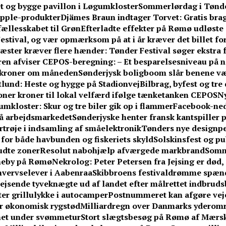
tet og bygge pavillon i Løgumkloster
Sommerlørdag i Tønder
Apple-produkter
Djämes Braun indtager Torvet: Gratis brag
 fællesskabet til Grøn
Efterladte effekter på Rømø udløste 
stival, og vær opmærksom på at i år kræver det billet fo
æster kræver flere hænder: Tønder Festival søger ekstra fr
n afviser CEPOS-beregning: – Et besparelsesniveau på næ
0 kroner om måneden
Sønderjysk boligboom slår benene v
ftlund: Heste og hygge på Stadionvej
Bilbrag, byfest og tr
ner kroner til lokal velfærd ifølge tænketanken CEPOS
Ny
umkloster: Skur og tre biler gik op i flammer
Facebook-ne
på arbejdsmarkedet
Sønderjyske henter fransk kantspiller på
rtrøje i indsamling af småelektronik
Tønders nye designpe
or både havbunden og fiskeriets skyld
Solskinsfest og pu
udte zoner
Resolut nabohjælp afværgede markbrand
Somm
vneby på Rømø
Nekrolog: Peter Petersen fra Jejsing er død, 
hvervselever i Aabenraa
Skibbroens festivaldrømme spænd
jsende tyveknægte ud af landet efter målrettet indbrud
fter grillulykke i autocamper
Postnummeret kan afgøre vejen
får økonomisk rygstød
Milliardregn over Danmarks yderom
knet under svømmetur
Stort slægtsbesøg på Rømø af Mærsk