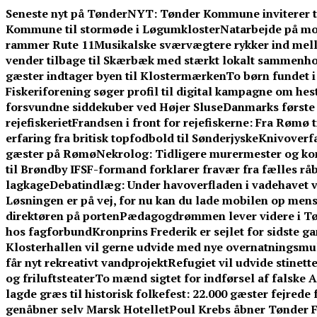
Skip
Seneste nyt på TønderNYT:
Tønder Kommune inviterer ti
to
Kommune til stormøde i Løgumkloster
Natarbejde på moto
content
rammer Rute 11
Musikalske sværvægtere rykker ind mell
vender tilbage til Skærbæk med stærkt lokalt sammenh
gæster indtager byen til Klostermærken
To børn fundet 
Fiskeriforening søger profil til digital kampagne om hest
forsvundne siddekuber ved Højer Sluse
Danmarks første
rejefiskeriet
Frandsen i front for rejefiskerne: Fra Rømø t
erfaring fra britisk topfodbold til Sønderjyske
Knivoverfa
gæster på Rømø
Nekrolog: Tidligere murermester og ko
til Brøndby IF
SF-formand forklarer fravær fra fælles råb 
lagkage
Debatindlæg: Under havoverfladen i vadehavet
Løsningen er på vej, for nu kan du lade mobilen op mens
direktøren på porten
Pædagogdrømmen lever videre i T
hos fagforbund
Kronprins Frederik er sejlet for sidste g
Klosterhallen vil gerne udvide med nye overnatningsmuli
får nyt rekreativt vandprojekt
Refugiet vil udvide stinet
og friluftsteater
To mænd sigtet for indførsel af falske 
lagde græs til historisk folkefest: 22.000 gæster fejrede
genåbner selv Marsk Hotellet
Poul Krebs åbner Tønder Fe