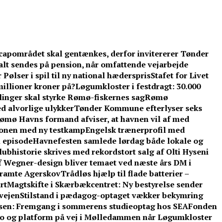
apområdet skal gentænkes, derfor invitererer Tønder
alt sendes på pension, når omfattende vejarbejde
 Pølser i spil til ny national hæderspris
Stafet for Livet
illioner kroner på?
Løgumkloster i festdragt: 30.000
inger skal styrke Rømø-fiskernes sag
Rømø
ed alvorlige ulykker
Tønder Kommune efterlyser seks
ømø Havns formand afviser, at havnen vil af med
æsonen med ny testkamp
Engelsk trænerprofil med
m episode
Havnefesten samlede lørdag både lokale og
lubhistorie skrives med rekordstort salg af Olti Hyseni
 Wegner-design bliver temaet ved næste års DM i
ramte Agerskov
Trådløs hjælp til flade batterier –
rt
Magtskifte i Skærbækcentret: Ny bestyrelse sender
rvejen
Stilstand i pædagog-optaget vækker bekymring
sen: Fremgang i sommerens studieoptag hos SEA
Fonden
o og platform på vej i Mølledammen når Løgumkloster