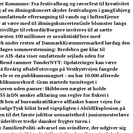
 Kommune: Fra festivalbrag og røverfest til kreativitet
 af en åbningskoncert skyder festivalugen i gang
Esbjerg
omfattende eftersøgning til vands og i luften
Ejerne
r at være med til åbningskoncerten
Gule blomster langs
ivillige til rekordår
Borgere inviteres til at sætte
sten 100 millioner er urealistisk
Flere med
æk under resten af Danmark
Kræmmermarked lørdag den
e dages sommerstemning: Bredebro gør klar til
e AIS-data viser omfattende sejlads uden for
dbrud rammer TønderNYT: Opdateringer kan være
 fireårig aftale
Fotovogn på Vestkystvejen fangede
rle er en publikumsmagnet – nu har 10.000 allerede
blikumsrekord: Grøn startede turnétoget i
eren uden pauser: Skibbroen nægter at holde
55 år
DN ønsker afklaring om regler for fiskeri i
t ben af bureaukrati
Skæve ølflasker baner vejen for
sbølge
Tysk bilist brød vigepligten i Abild
Eksplosion på
 til det første job
Stor uensartethed i juniormesterlære
råder
Hver tredje dansker frygter turen i
-familien
Politi-advarsel om svindlere, der udgiver sig