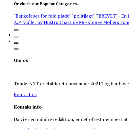
Or check our Popular Categories...
"Bankofeber for fuld plade"
"politijagt"
“BREVET” - En k
A.P. Møller og Hustru Chastine Mc-Kinney Møllers Fon
Om os
TønderNYT er etableret i november 20211 og har hoveds
Kontakt os
Kontakt info
Da vi er en mindre redaktion, er det oftest nemmest a