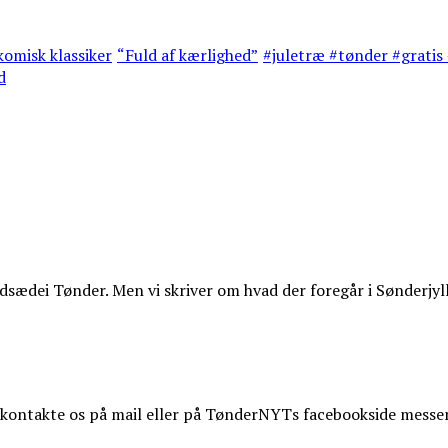
omisk klassiker
“Fuld af kærlighed”
#juletræ #tønder #gratis 
d
ædei Tønder. Men vi skriver om hvad der foregår i Sønderjyl
t kontakte os på mail eller på TønderNYTs facebookside messe