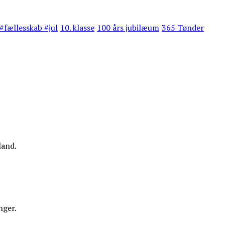
#fællesskab #jul
10. klasse
100 års jubilæum
365 Tønder
land.
nger.