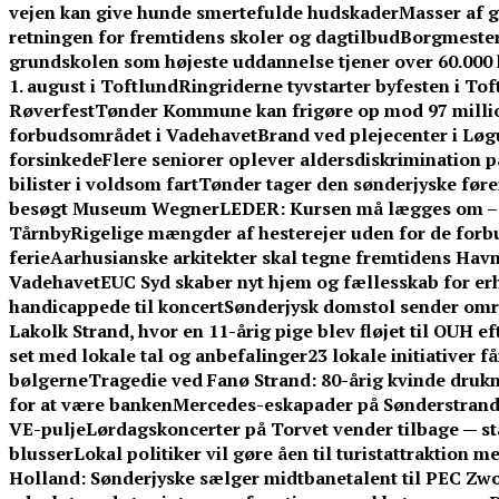
vejen kan give hunde smertefulde hudskader
Masser af g
retningen for fremtidens skoler og dagtilbud
Borgmestere
grundskolen som højeste uddannelse tjener over 60.00
1. august i Toftlund
Ringriderne tyvstarter byfesten i To
Røverfest
Tønder Kommune kan frigøre op mod 97 millio
forbudsområdet i Vadehavet
Brand ved plejecenter i Løg
forsinkede
Flere seniorer oplever aldersdiskrimination 
bilister i voldsom fart
Tønder tager den sønderjyske føre
besøgt Museum Wegner
LEDER: Kursen må lægges om – f
Tårnby
Rigelige mængder af hesterejer uden for de forb
ferie
Aarhusianske arkitekter skal tegne fremtidens Ha
Vadehavet
EUC Syd skaber nyt hjem og fællesskab for er
handicappede til koncert
Sønderjysk domstol sender omre
Lakolk Strand, hvor en 11-årig pige blev fløjet til OUH e
set med lokale tal og anbefalinger
23 lokale initiativer 
bølgerne
Tragedie ved Fanø Strand: 80-årig kvinde dru
for at være banken
Mercedes-eskapader på Sønderstrand:
VE-pulje
Lørdagskoncerter på Torvet vender tilbage — s
blusser
Lokal politiker vil gøre åen til turistattraktion 
Holland: Sønderjyske sælger midtbanetalent til PEC Zwo