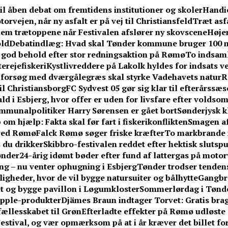
l åben debat om fremtidens institutioner og skoler
Handic
rvejen, når ny asfalt er på vej til Christiansfeld
Træt asf
em trætoppene når Festivalen afslører ny skovscene
Højer
old
Debatindlæg: Hvad skal Tønder kommune bruger 100 m
i god behold efter stor redningsaktion på Rømø
To indsaml
erejefiskeri
Kystlivreddere på Lakolk hyldes for indsats v
 forsøg med dværgålegræs skal styrke Vadehavets natur
R
il Christiansborg
FC Sydvest 05 gør sig klar til efterårss
ld i Esbjerg, hvor offer er uden for livsfare efter voldso
mmunalpolitiker Harry Sørensen er gået bort
Sønderjysk k
om hjælp: Fakta skal før fart i fiskerikonflikten
Smagen af
 ved Rømø
Falck Rømø søger friske kræfter
To markbrande 
 du drikker
Skibbro-festivalen reddet efter hektisk slutspu
ønder
24-årig idømt bøder efter fund af lattergas på moto
ang – nu venter ophugning i Esbjerg
Tønder trodser tenden
gheder, hvor de vil bygge natursuiter og bålhytte
Gangbr
tet og bygge pavillon i Løgumkloster
Sommerlørdag i Tønder
Apple-produkter
Djämes Braun indtager Torvet: Gratis brag
 fællesskabet til Grøn
Efterladte effekter på Rømø udløste 
stival, og vær opmærksom på at i år kræver det billet fo