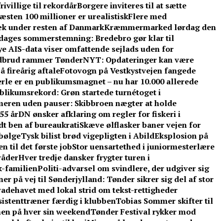
ivillige til rekordår
Borgere inviteres til at sætte
sten 100 millioner er urealistisk
Flere med
æk under resten af Danmark
Kræmmermarked lørdag den
e dages sommerstemning: Bredebro gør klar til
e AIS-data viser omfattende sejlads uden for
dbrud rammer TønderNYT: Opdateringer kan være
 fireårig aftale
Fotovogn på Vestkystvejen fangede
rle er en publikumsmagnet – nu har 10.000 allerede
blikumsrekord: Grøn startede turnétoget i
eren uden pauser: Skibbroen nægter at holde
55 år
DN ønsker afklaring om regler for fiskeri i
t ben af bureaukrati
Skæve ølflasker baner vejen for
sbølge
Tysk bilist brød vigepligten i Abild
Eksplosion på
 til det første job
Stor uensartethed i juniormesterlære
råder
Hver tredje dansker frygter turen i
-familien
Politi-advarsel om svindlere, der udgiver sig
er på vej til Sønderjylland: Tønder sikrer sig del af stor
adehavet med lokal strid om tekst-rettigheder
ssistenttræner færdig i klubben
Tobias Sommer skifter til
men på hver sin weekend
Tønder Festival rykker mod