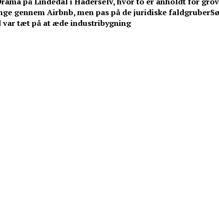
rama på Lindedal i Haderselv, hvor to er anholdt for grov 
e gennem Airbnb, men pas på de juridiske faldgruber
Sø
 var tæt på at æde industribygning