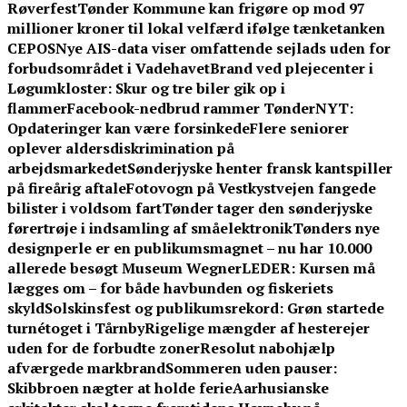
Røverfest
Tønder Kommune kan frigøre op mod 97
millioner kroner til lokal velfærd ifølge tænketanken
CEPOS
Nye AIS-data viser omfattende sejlads uden for
forbudsområdet i Vadehavet
Brand ved plejecenter i
Løgumkloster: Skur og tre biler gik op i
flammer
Facebook-nedbrud rammer TønderNYT:
Opdateringer kan være forsinkede
Flere seniorer
oplever aldersdiskrimination på
arbejdsmarkedet
Sønderjyske henter fransk kantspiller
på fireårig aftale
Fotovogn på Vestkystvejen fangede
bilister i voldsom fart
Tønder tager den sønderjyske
førertrøje i indsamling af småelektronik
Tønders nye
designperle er en publikumsmagnet – nu har 10.000
allerede besøgt Museum Wegner
LEDER: Kursen må
lægges om – for både havbunden og fiskeriets
skyld
Solskinsfest og publikumsrekord: Grøn startede
turnétoget i Tårnby
Rigelige mængder af hesterejer
uden for de forbudte zoner
Resolut nabohjælp
afværgede markbrand
Sommeren uden pauser:
Skibbroen nægter at holde ferie
Aarhusianske