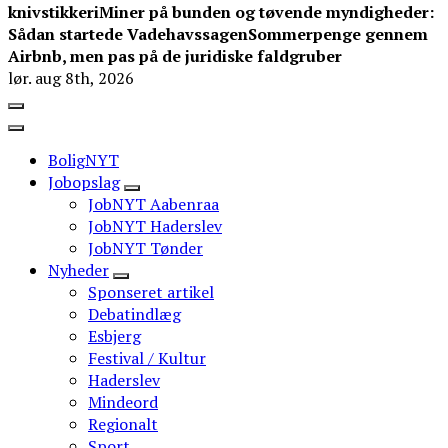
knivstikkeri
Miner på bunden og tøvende myndigheder:
Sådan startede Vadehavssagen
Sommerpenge gennem
Airbnb, men pas på de juridiske faldgruber
lør. aug 8th, 2026
BoligNYT
Jobopslag
JobNYT Aabenraa
JobNYT Haderslev
JobNYT Tønder
Nyheder
Sponseret artikel
Debatindlæg
Esbjerg
Festival / Kultur
Haderslev
Mindeord
Regionalt
Sport