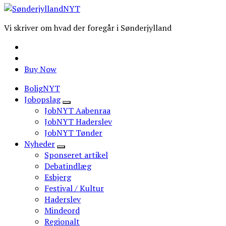
Vi skriver om hvad der foregår i Sønderjylland
Buy Now
BoligNYT
Jobopslag
JobNYT Aabenraa
JobNYT Haderslev
JobNYT Tønder
Nyheder
Sponseret artikel
Debatindlæg
Esbjerg
Festival / Kultur
Haderslev
Mindeord
Regionalt