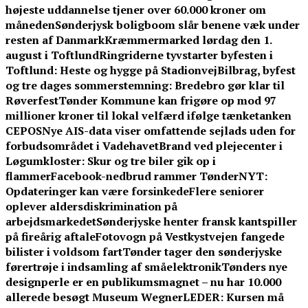
højeste uddannelse tjener over 60.000 kroner om
måneden
Sønderjysk boligboom slår benene væk under
resten af Danmark
Kræmmermarked lørdag den 1.
august i Toftlund
Ringriderne tyvstarter byfesten i
Toftlund: Heste og hygge på Stadionvej
Bilbrag, byfest
og tre dages sommerstemning: Bredebro gør klar til
Røverfest
Tønder Kommune kan frigøre op mod 97
millioner kroner til lokal velfærd ifølge tænketanken
CEPOS
Nye AIS-data viser omfattende sejlads uden for
forbudsområdet i Vadehavet
Brand ved plejecenter i
Løgumkloster: Skur og tre biler gik op i
flammer
Facebook-nedbrud rammer TønderNYT:
Opdateringer kan være forsinkede
Flere seniorer
oplever aldersdiskrimination på
arbejdsmarkedet
Sønderjyske henter fransk kantspiller
på fireårig aftale
Fotovogn på Vestkystvejen fangede
bilister i voldsom fart
Tønder tager den sønderjyske
førertrøje i indsamling af småelektronik
Tønders nye
designperle er en publikumsmagnet – nu har 10.000
allerede besøgt Museum Wegner
LEDER: Kursen må