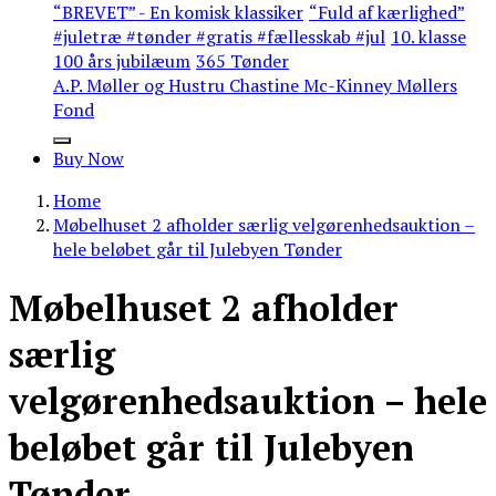
“BREVET” - En komisk klassiker
“Fuld af kærlighed”
#juletræ #tønder #gratis #fællesskab #jul
10. klasse
100 års jubilæum
365 Tønder
A.P. Møller og Hustru Chastine Mc-Kinney Møllers
Fond
Buy Now
Home
Møbelhuset 2 afholder særlig velgørenhedsauktion –
hele beløbet går til Julebyen Tønder
Møbelhuset 2 afholder
særlig
velgørenhedsauktion – hele
beløbet går til Julebyen
Tønder