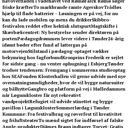
havoverfladen i vadehavet ved Rømø
Falck Rømø søger
friske kræfter
To markbrande ramte Agerskov
Trådløs
hjælp til flade batterier – Løsningen er på vej, for nu
kan du lade mobilen op mens du drikker
Skibbro-
festivalen reddet efter hektisk slutspurt
Magtskifte i
Skærbækcentret: Ny bestyrelse sender direktøren på
porten
Pædagogdrømmen lever videre i Tønder
24-årig
idømt bøder efter fund af lattergas på
motorvejen
Stilstand i pædagog-optaget vækker
bekymring hos fagforbund
Kronprins Frederik er sejlet
for sidste gang – nu venter ophugning i Esbjerg
Tønder
trodser tendensen: Fremgang i sommerens studieoptag
hos SEA
Fonden Klosterhallen vil gerne udvide med nye
overnatningsmuligheder, hvor de vil bygge natursuiter
og bålhytte
Gangbro og platform på vej i Mølledammen
når Løgumkloster får nyt rekreativt
vandprojekt
Refugiet vil udvide stinettet og bygge
pavillon i Løgumkloster
Sommerlørdag i Tønder
Kommune: Fra festivalbrag og røverfest til kreativitet
og friluftsteater
To mænd sigtet for indførsel af falske
Apple-produkter
Djämes Braun indtager Torvet: Gratis