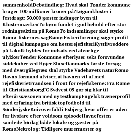
sammenhold
Debatindlæg: Hvad skal Tønder kommune
bruger 100 millioner kroner på?
Løgumkloster i
festdragt: 30.000 gæster indtager byen til
Klostermærken
To børn fundet i god behold efter stor
redningsaktion på Rømø
To indsamlinger skal styrke
Rømø-fiskernes sag
Rømø Fiskeriforening søger profil
til digital kampagne om hesterejefiskeri
Kystlivreddere
på Lakolk hyldes for indsats ved alvorlige
ulykker
Tønder Kommune efterlyser seks forsvundne
siddekuber ved Højer Sluse
Danmarks første forsøg
med dværgålegræs skal styrke Vadehavets natur
Rømø
Havns formand afviser, at havnen vil af med
rejefiskeriet
Frandsen i front for rejefiskerne: Fra Rømø
til Christiansborg
FC Sydvest 05 gør sig klar til
efterårssæsonen med ny testkamp
Engelsk trænerprofil
med erfaring fra britisk topfodbold til
Sønderjyske
Knivoverfald i Esbjerg, hvor offer er uden
for livsfare efter voldsom episode
Havnefesten
samlede lørdag både lokale og gæster på
Rømø
Nekrolog: Tidligere murermester og