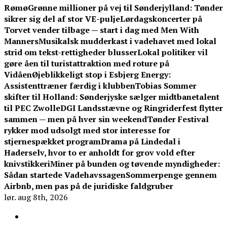
Rømø
Grønne millioner på vej til Sønderjylland: Tønder
sikrer sig del af stor VE-pulje
Lørdagskoncerter på
Torvet vender tilbage — start i dag med Men With
Manners
Musikalsk mudderkast i vadehavet med lokal
strid om tekst-rettigheder blusser
Lokal politiker vil
gøre åen til turistattraktion med roture på
Vidåen
Øjeblikkeligt stop i Esbjerg Energy:
Assistenttræner færdig i klubben
Tobias Sommer
skifter til Holland: Sønderjyske sælger midtbanetalent
til PEC Zwolle
DGI Landsstævne og Ringriderfest flytter
sammen — men på hver sin weekend
Tønder Festival
rykker mod udsolgt med stor interesse for
stjernespækket program
Drama på Lindedal i
Haderselv, hvor to er anholdt for grov vold efter
knivstikkeri
Miner på bunden og tøvende myndigheder:
Sådan startede Vadehavssagen
Sommerpenge gennem
Airbnb, men pas på de juridiske faldgruber
lør. aug 8th, 2026