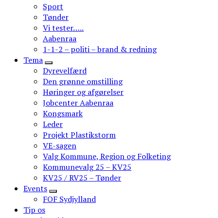
Sport
Tønder
Vi tester…..
Aabenraa
1-1-2 – politi – brand & redning
Tema
Dyrevelfærd
Den grønne omstilling
Høringer og afgørelser
Jobcenter Aabenraa
Kongsmark
Leder
Projekt Plastikstorm
VE-sagen
Valg Kommune, Region og Folketing
Kommunevalg 25 – KV25
KV25 / RV25 – Tønder
Events
FOF Sydjylland
Tip os