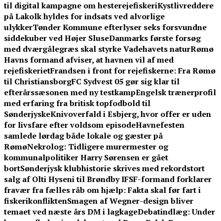
til digital kampagne om hesterejefiskeri
Kystlivreddere
på Lakolk hyldes for indsats ved alvorlige
ulykker
Tønder Kommune efterlyser seks forsvundne
siddekuber ved Højer Sluse
Danmarks første forsøg
med dværgålegræs skal styrke Vadehavets natur
Rømø
Havns formand afviser, at havnen vil af med
rejefiskeriet
Frandsen i front for rejefiskerne: Fra Rømø
til Christiansborg
FC Sydvest 05 gør sig klar til
efterårssæsonen med ny testkamp
Engelsk trænerprofil
med erfaring fra britisk topfodbold til
Sønderjyske
Knivoverfald i Esbjerg, hvor offer er uden
for livsfare efter voldsom episode
Havnefesten
samlede lørdag både lokale og gæster på
Rømø
Nekrolog: Tidligere murermester og
kommunalpolitiker Harry Sørensen er gået
bort
Sønderjysk klubhistorie skrives med rekordstort
salg af Olti Hyseni til Brøndby IF
SF-formand forklarer
fravær fra fælles råb om hjælp: Fakta skal før fart i
fiskerikonflikten
Smagen af Wegner-design bliver
temaet ved næste års DM i lagkage
Debatindlæg: Under