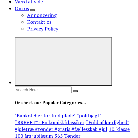
Værd at vide
Om os
Annoncering
Kontakt os
Privacy Policy
Search
for:
Or check our Popular Categories...
"Bankofeber for fuld plade"
"politijagt"
“BREVET” - En komisk klassiker
“Fuld af kærlighed”
#juletræ #tønder #gratis #fællesskab #jul
10. klasse
100 års jubilæum
365 Tønder