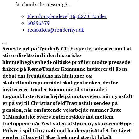
facebookside messenger.
Flensborglandevej 16, 6270 Tønder
60896379
redaktion@tondernyt.dk
Seneste nyt på TønderNYT:
Eksperter advarer mod at
stirre direkte ind i den historiske
himmelbegivenhed
Politiske profiler mødte pressede
fiskere på Rømø
Tønder Kommune inviterer til åben
debat om fremtidens institutioner og
skoler
Handicapområdet skal gentænkes, derfor
invitererer Tønder Kommune til stormøde i
Løgumkloster
Natarbejde på motorvejen, når ny asfalt
er på vej til Christiansfeld
Træt asfalt sendes på
pension, når omfattende vejarbejde rammer Rute
11
Musikalske sværvægtere rykker ind mellem
trætoppene når Festivalen afslører ny skovscene
Højer
Pølser i spil til ny national hæderspris
Stafet for Livet
vender tilbage til Skærbæk med stærkt lokalt