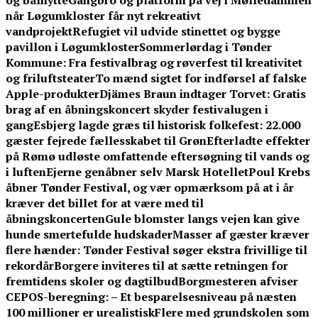
og bålhytte
Gangbro og platform på vej i Mølledammen
når Løgumkloster får nyt rekreativt
vandprojekt
Refugiet vil udvide stinettet og bygge
pavillon i Løgumkloster
Sommerlørdag i Tønder
Kommune: Fra festivalbrag og røverfest til kreativitet
og friluftsteater
To mænd sigtet for indførsel af falske
Apple-produkter
Djämes Braun indtager Torvet: Gratis
brag af en åbningskoncert skyder festivalugen i
gang
Esbjerg lagde græs til historisk folkefest: 22.000
gæster fejrede fællesskabet til Grøn
Efterladte effekter
på Rømø udløste omfattende eftersøgning til vands og
i luften
Ejerne genåbner selv Marsk Hotellet
Poul Krebs
åbner Tønder Festival, og vær opmærksom på at i år
kræver det billet for at være med til
åbningskoncerten
Gule blomster langs vejen kan give
hunde smertefulde hudskader
Masser af gæster kræver
flere hænder: Tønder Festival søger ekstra frivillige til
rekordår
Borgere inviteres til at sætte retningen for
fremtidens skoler og dagtilbud
Borgmesteren afviser
CEPOS-beregning: – Et besparelsesniveau på næsten
100 millioner er urealistisk
Flere med grundskolen som