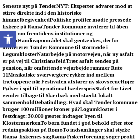
Skip
Seneste nyt på TønderNYT:
Eksperter advarer mod at
to
stirre direkte ind i den historiske
content
himmelbegivenhed
Politiske profiler mødte pressede
fiskere på Rømø
Tønder Kommune inviterer til åben
Open toolbar
debat om fremtidens institutioner og
skoler
Handicapområdet skal gentænkes, derfor
invitererer Tønder Kommune til stormøde i
Løgumkloster
Natarbejde på motorvejen, når ny asfalt
er på vej til Christiansfeld
Træt asfalt sendes på
pension, når omfattende vejarbejde rammer Rute
11
Musikalske sværvægtere rykker ind mellem
trætoppene når Festivalen afslører ny skovscene
Højer
Pølser i spil til ny national hæderspris
Stafet for Livet
vender tilbage til Skærbæk med stærkt lokalt
sammenhold
Debatindlæg: Hvad skal Tønder kommune
bruger 100 millioner kroner på?
Løgumkloster i
festdragt: 30.000 gæster indtager byen til
Klostermærken
To børn fundet i god behold efter stor
redningsaktion på Rømø
To indsamlinger skal styrke
Rømø-fiskernes sag
Rømø Fiskeriforening søger profil