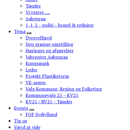
Tønder
Vi tester…..
Aabenraa
1-1-2 – politi – brand & redning
Tema
Dyrevelfærd
Den grønne omstilling
Høringer og afgørelser
Jobcenter Aabenraa
Kongsmark
Leder
Projekt Plastikstorm
VE-sagen
Valg Kommune, Region og Folketing
Kommunevalg 25 – KV25
KV25 / RV25 – Tønder
Events
FOF Sydjylland
Tip os
Værd at vide