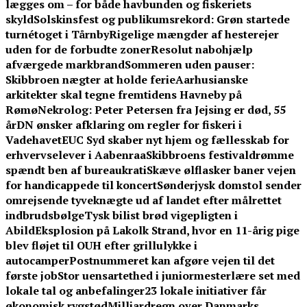
lægges om – for både havbunden og fiskeriets
skyld
Solskinsfest og publikumsrekord: Grøn startede
turnétoget i Tårnby
Rigelige mængder af hesterejer
uden for de forbudte zoner
Resolut nabohjælp
afværgede markbrand
Sommeren uden pauser:
Skibbroen nægter at holde ferie
Aarhusianske
arkitekter skal tegne fremtidens Havneby på
Rømø
Nekrolog: Peter Petersen fra Jejsing er død, 55
år
DN ønsker afklaring om regler for fiskeri i
Vadehavet
EUC Syd skaber nyt hjem og fællesskab for
erhvervselever i Aabenraa
Skibbroens festivaldrømme
spændt ben af bureaukrati
Skæve ølflasker baner vejen
for handicappede til koncert
Sønderjysk domstol sender
omrejsende tyveknægte ud af landet efter målrettet
indbrudsbølge
Tysk bilist brød vigepligten i
Abild
Eksplosion på Lakolk Strand, hvor en 11-årig pige
blev fløjet til OUH efter grillulykke i
autocamper
Postnummeret kan afgøre vejen til det
første job
Stor uensartethed i juniormesterlære set med
lokale tal og anbefalinger
23 lokale initiativer får
økonomisk rygstød
Milliardregn over Danmarks