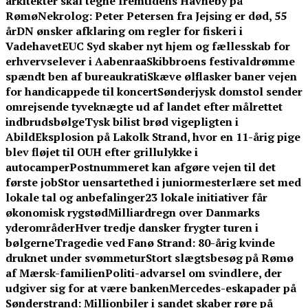
arkitekter skal tegne fremtidens Havneby på
Rømø
Nekrolog: Peter Petersen fra Jejsing er død, 55
år
DN ønsker afklaring om regler for fiskeri i
Vadehavet
EUC Syd skaber nyt hjem og fællesskab for
erhvervselever i Aabenraa
Skibbroens festivaldrømme
spændt ben af bureaukrati
Skæve ølflasker baner vejen
for handicappede til koncert
Sønderjysk domstol sender
omrejsende tyveknægte ud af landet efter målrettet
indbrudsbølge
Tysk bilist brød vigepligten i
Abild
Eksplosion på Lakolk Strand, hvor en 11-årig pige
blev fløjet til OUH efter grillulykke i
autocamper
Postnummeret kan afgøre vejen til det
første job
Stor uensartethed i juniormesterlære set med
lokale tal og anbefalinger
23 lokale initiativer får
økonomisk rygstød
Milliardregn over Danmarks
yderområder
Hver tredje dansker frygter turen i
bølgerne
Tragedie ved Fanø Strand: 80-årig kvinde
druknet under svømmetur
Stort slægtsbesøg på Rømø
af Mærsk-familien
Politi-advarsel om svindlere, der
udgiver sig for at være banken
Mercedes-eskapader på
Sønderstrand: Millionbiler i sandet skaber røre på