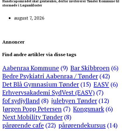
Handicapområdet skal gentænkes, derfor invitererer Tønder Kommune til
stormøde i Løgumkloster
august 7, 2026
Annoncer
Find andre artikler via disse tags
Aabenraa Kommune
(9)
Bar Skibbroen
(6)
Bedre Psykiatri Aabenraa / Tønder
(42)
Det Blå Gymnasium Tønder
(15)
EASV
(6)
Erhvervsakademi SydVest (EASV)
(7)
fof sydjylland
(8)
julebyen Tønder
(12)
Jørgen Popp Petersen
(7)
Kongsmark
(6)
Next Mobility Tønder
(8)
pårørende cafe
(22)
pårørendekursus
(14)