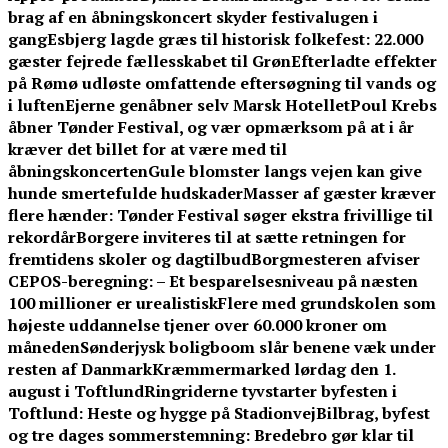
brag af en åbningskoncert skyder festivalugen i
gang
Esbjerg lagde græs til historisk folkefest: 22.000
gæster fejrede fællesskabet til Grøn
Efterladte effekter
på Rømø udløste omfattende eftersøgning til vands og
i luften
Ejerne genåbner selv Marsk Hotellet
Poul Krebs
åbner Tønder Festival, og vær opmærksom på at i år
kræver det billet for at være med til
åbningskoncerten
Gule blomster langs vejen kan give
hunde smertefulde hudskader
Masser af gæster kræver
flere hænder: Tønder Festival søger ekstra frivillige til
rekordår
Borgere inviteres til at sætte retningen for
fremtidens skoler og dagtilbud
Borgmesteren afviser
CEPOS-beregning: – Et besparelsesniveau på næsten
100 millioner er urealistisk
Flere med grundskolen som
højeste uddannelse tjener over 60.000 kroner om
måneden
Sønderjysk boligboom slår benene væk under
resten af Danmark
Kræmmermarked lørdag den 1.
august i Toftlund
Ringriderne tyvstarter byfesten i
Toftlund: Heste og hygge på Stadionvej
Bilbrag, byfest
og tre dages sommerstemning: Bredebro gør klar til