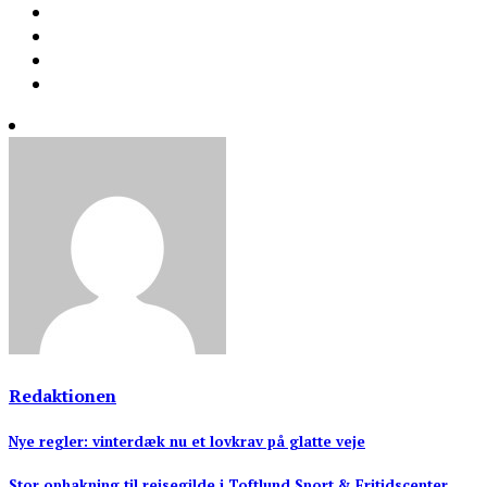
Redaktionen
Indlægsnavigation
Nye regler: vinterdæk nu et lovkrav på glatte veje
Stor opbakning til rejsegilde i Toftlund Sport & Fritidscenter