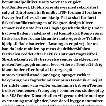
kommunalpolitiker Harry Sørensen er gået
bort
Sønderjysk klubhistorie skrives med rekordstort
salg af Olti Hyseni til Brøndby IF
SF-formand forklarer
fravær fra fælles råb om hjælp: Fakta skal før fart i
fiskerikonflikten
Smagen af Wegner-design bliver
temaet ved næste års DM i lagkage
Debatindlæg: Under
havoverfladen i vadehavet ved Rømø
Falck Rømø søger
friske kræfter
To markbrande ramte Agerskov
Trådløs
hjælp til flade batterier – Løsningen er på vej, for nu
kan du lade mobilen op mens du drikker
Skibbro-
festivalen reddet efter hektisk slutspurt
Magtskifte i
Skærbækcentret: Ny bestyrelse sender direktøren på
porten
Pædagogdrømmen lever videre i Tønder
24-årig
idømt bøder efter fund af lattergas på
motorvejen
Stilstand i pædagog-optaget vækker
bekymring hos fagforbund
Kronprins Frederik er sejlet
for sidste gang – nu venter ophugning i Esbjerg
Tønder
trodser tendensen: Fremgang i sommerens studieoptag
hos SEA
Fonden Klosterhallen vil gerne udvide med nye
overnatningsmuligheder, hvor de vil bygge natursuiter