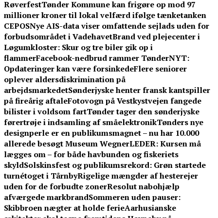
Røverfest
Tønder Kommune kan frigøre op mod 97
millioner kroner til lokal velfærd ifølge tænketanken
CEPOS
Nye AIS-data viser omfattende sejlads uden for
forbudsområdet i Vadehavet
Brand ved plejecenter i
Løgumkloster: Skur og tre biler gik op i
flammer
Facebook-nedbrud rammer TønderNYT:
Opdateringer kan være forsinkede
Flere seniorer
oplever aldersdiskrimination på
arbejdsmarkedet
Sønderjyske henter fransk kantspiller
på fireårig aftale
Fotovogn på Vestkystvejen fangede
bilister i voldsom fart
Tønder tager den sønderjyske
førertrøje i indsamling af småelektronik
Tønders nye
designperle er en publikumsmagnet – nu har 10.000
allerede besøgt Museum Wegner
LEDER: Kursen må
lægges om – for både havbunden og fiskeriets
skyld
Solskinsfest og publikumsrekord: Grøn startede
turnétoget i Tårnby
Rigelige mængder af hesterejer
uden for de forbudte zoner
Resolut nabohjælp
afværgede markbrand
Sommeren uden pauser:
Skibbroen nægter at holde ferie
Aarhusianske