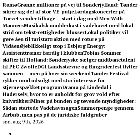
Rømø
Grønne millioner på vej til Sønderjylland: Tønder
sikrer sig del af stor VE-pulje
Lørdagskoncerter på
Torvet vender tilbage — start i dag med Men With
Manners
Musikalsk mudderkast i vadehavet med lokal
strid om tekst-rettigheder blusser
Lokal politiker vil
gøre åen til turistattraktion med roture på
Vidåen
Øjeblikkeligt stop i Esbjerg Energy:
Assistenttræner færdig i klubben
Tobias Sommer
skifter til Holland: Sønderjyske sælger midtbanetalent
til PEC Zwolle
DGI Landsstævne og Ringriderfest flytter
sammen — men på hver sin weekend
Tønder Festival
rykker mod udsolgt med stor interesse for
stjernespækket program
Drama på Lindedal i
Haderselv, hvor to er anholdt for grov vold efter
knivstikkeri
Miner på bunden og tøvende myndigheder:
Sådan startede Vadehavssagen
Sommerpenge gennem
Airbnb, men pas på de juridiske faldgruber
søn. aug 9th, 2026