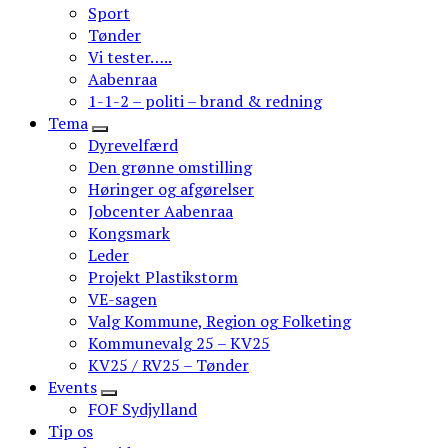
Sport
Tønder
Vi tester…..
Aabenraa
1-1-2 – politi – brand & redning
Tema
Dyrevelfærd
Den grønne omstilling
Høringer og afgørelser
Jobcenter Aabenraa
Kongsmark
Leder
Projekt Plastikstorm
VE-sagen
Valg Kommune, Region og Folketing
Kommunevalg 25 – KV25
KV25 / RV25 – Tønder
Events
FOF Sydjylland
Tip os