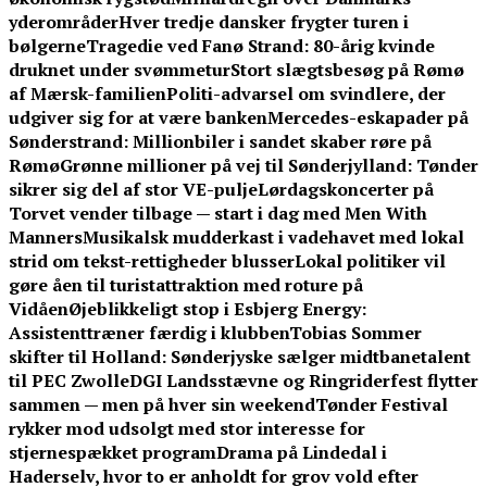
yderområder
Hver tredje dansker frygter turen i
bølgerne
Tragedie ved Fanø Strand: 80-årig kvinde
druknet under svømmetur
Stort slægtsbesøg på Rømø
af Mærsk-familien
Politi-advarsel om svindlere, der
udgiver sig for at være banken
Mercedes-eskapader på
Sønderstrand: Millionbiler i sandet skaber røre på
Rømø
Grønne millioner på vej til Sønderjylland: Tønder
sikrer sig del af stor VE-pulje
Lørdagskoncerter på
Torvet vender tilbage — start i dag med Men With
Manners
Musikalsk mudderkast i vadehavet med lokal
strid om tekst-rettigheder blusser
Lokal politiker vil
gøre åen til turistattraktion med roture på
Vidåen
Øjeblikkeligt stop i Esbjerg Energy:
Assistenttræner færdig i klubben
Tobias Sommer
skifter til Holland: Sønderjyske sælger midtbanetalent
til PEC Zwolle
DGI Landsstævne og Ringriderfest flytter
sammen — men på hver sin weekend
Tønder Festival
rykker mod udsolgt med stor interesse for
stjernespækket program
Drama på Lindedal i
Haderselv, hvor to er anholdt for grov vold efter