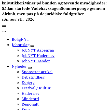
knivstikkeri
Miner på bunden og tøvende myndigheder:
Sådan startede Vadehavssagen
Sommerpenge gennem
Airbnb, men pas på de juridiske faldgruber
søn. aug 9th, 2026
BoligNYT
Jobopslag
JobNYT Aabenraa
JobNYT Haderslev
JobNYT Tønder
Nyheder
Sponseret artikel
Debatindlæg
Esbjerg
Festival / Kultur
Haderslev
Mindeord
Regionalt
Sport