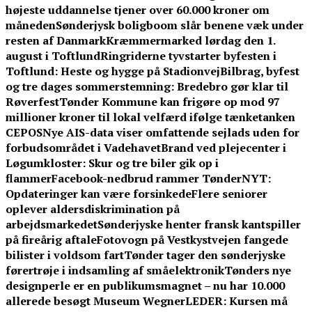
højeste uddannelse tjener over 60.000 kroner om
måneden
Sønderjysk boligboom slår benene væk under
resten af Danmark
Kræmmermarked lørdag den 1.
august i Toftlund
Ringriderne tyvstarter byfesten i
Toftlund: Heste og hygge på Stadionvej
Bilbrag, byfest
og tre dages sommerstemning: Bredebro gør klar til
Røverfest
Tønder Kommune kan frigøre op mod 97
millioner kroner til lokal velfærd ifølge tænketanken
CEPOS
Nye AIS-data viser omfattende sejlads uden for
forbudsområdet i Vadehavet
Brand ved plejecenter i
Løgumkloster: Skur og tre biler gik op i
flammer
Facebook-nedbrud rammer TønderNYT:
Opdateringer kan være forsinkede
Flere seniorer
oplever aldersdiskrimination på
arbejdsmarkedet
Sønderjyske henter fransk kantspiller
på fireårig aftale
Fotovogn på Vestkystvejen fangede
bilister i voldsom fart
Tønder tager den sønderjyske
førertrøje i indsamling af småelektronik
Tønders nye
designperle er en publikumsmagnet – nu har 10.000
allerede besøgt Museum Wegner
LEDER: Kursen må