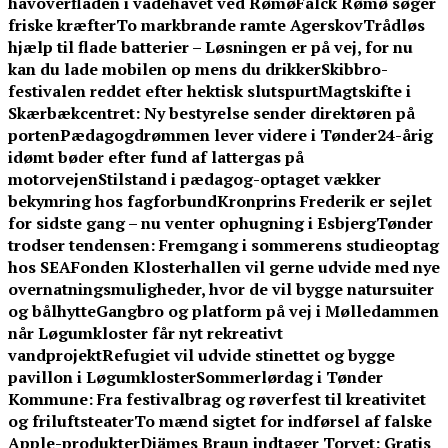
havoverfladen i vadehavet ved Rømø
Falck Rømø søger
friske kræfter
To markbrande ramte Agerskov
Trådløs
hjælp til flade batterier – Løsningen er på vej, for nu
kan du lade mobilen op mens du drikker
Skibbro-
festivalen reddet efter hektisk slutspurt
Magtskifte i
Skærbækcentret: Ny bestyrelse sender direktøren på
porten
Pædagogdrømmen lever videre i Tønder
24-årig
idømt bøder efter fund af lattergas på
motorvejen
Stilstand i pædagog-optaget vækker
bekymring hos fagforbund
Kronprins Frederik er sejlet
for sidste gang – nu venter ophugning i Esbjerg
Tønder
trodser tendensen: Fremgang i sommerens studieoptag
hos SEA
Fonden Klosterhallen vil gerne udvide med nye
overnatningsmuligheder, hvor de vil bygge natursuiter
og bålhytte
Gangbro og platform på vej i Mølledammen
når Løgumkloster får nyt rekreativt
vandprojekt
Refugiet vil udvide stinettet og bygge
pavillon i Løgumkloster
Sommerlørdag i Tønder
Kommune: Fra festivalbrag og røverfest til kreativitet
og friluftsteater
To mænd sigtet for indførsel af falske
Apple-produkter
Djämes Braun indtager Torvet: Gratis