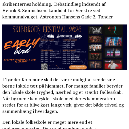
skribenternes holdning. Debatindlæg indsendt af
Henrik S. Sønnichsen, kandidat for Venstre ved
kommunalvalget, Astronom Hansens Gade 2, Tønder
I Tønder Kommune skal det være muligt at sende sine
børne i skole tæt på hjemmet. For mange familier betyder
den lokale skole tryghed, nærhed og et stærkt fællesskab.
Når børnene kan cykle i skole med deres kammerater i
stedet for at blive kørt langt væk, giver det både trivsel og
sammenhæng i hverdagen.
Den lokale folkeskole er meget mere end et
undervisningssted. Den er et samlingspunkt i