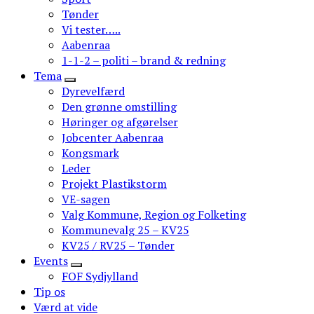
Tønder
Vi tester…..
Aabenraa
1-1-2 – politi – brand & redning
Tema
Dyrevelfærd
Den grønne omstilling
Høringer og afgørelser
Jobcenter Aabenraa
Kongsmark
Leder
Projekt Plastikstorm
VE-sagen
Valg Kommune, Region og Folketing
Kommunevalg 25 – KV25
KV25 / RV25 – Tønder
Events
FOF Sydjylland
Tip os
Værd at vide