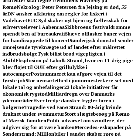
arkitekter skal tegne fremtidens Havneby på
Rømø
Nekrolog: Peter Petersen fra Jejsing er død, 55
år
DN ønsker afklaring om regler for fiskeri i
Vadehavet
EUC Syd skaber nyt hjem og fællesskab for
erhvervselever i Aabenraa
Skibbroens festivaldrømme
spændt ben af bureaukrati
Skæve ølflasker baner vejen
for handicappede til koncert
Sønderjysk domstol sender
omrejsende tyveknægte ud af landet efter målrettet
indbrudsbølge
Tysk bilist brød vigepligten i
Abild
Eksplosion på Lakolk Strand, hvor en 11-årig pige
blev fløjet til OUH efter grillulykke i
autocamper
Postnummeret kan afgøre vejen til det
første job
Stor uensartethed i juniormesterlære set med
lokale tal og anbefalinger
23 lokale initiativer får
økonomisk rygstød
Milliardregn over Danmarks
yderområder
Hver tredje dansker frygter turen i
bølgerne
Tragedie ved Fanø Strand: 80-årig kvinde
druknet under svømmetur
Stort slægtsbesøg på Rømø
af Mærsk-familien
Politi-advarsel om svindlere, der
udgiver sig for at være banken
Mercedes-eskapader på
Sønderstrand: Millionbiler i sandet skaber røre på