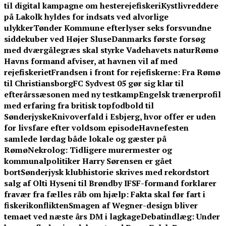
til digital kampagne om hesterejefiskeri
Kystlivreddere
på Lakolk hyldes for indsats ved alvorlige
ulykker
Tønder Kommune efterlyser seks forsvundne
siddekuber ved Højer Sluse
Danmarks første forsøg
med dværgålegræs skal styrke Vadehavets natur
Rømø
Havns formand afviser, at havnen vil af med
rejefiskeriet
Frandsen i front for rejefiskerne: Fra Rømø
til Christiansborg
FC Sydvest 05 gør sig klar til
efterårssæsonen med ny testkamp
Engelsk trænerprofil
med erfaring fra britisk topfodbold til
Sønderjyske
Knivoverfald i Esbjerg, hvor offer er uden
for livsfare efter voldsom episode
Havnefesten
samlede lørdag både lokale og gæster på
Rømø
Nekrolog: Tidligere murermester og
kommunalpolitiker Harry Sørensen er gået
bort
Sønderjysk klubhistorie skrives med rekordstort
salg af Olti Hyseni til Brøndby IF
SF-formand forklarer
fravær fra fælles råb om hjælp: Fakta skal før fart i
fiskerikonflikten
Smagen af Wegner-design bliver
temaet ved næste års DM i lagkage
Debatindlæg: Under