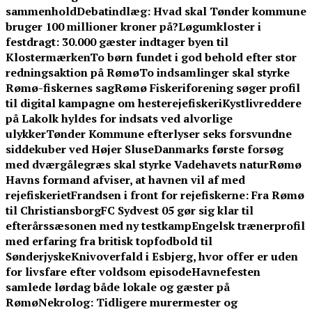
sammenhold
Debatindlæg: Hvad skal Tønder kommune
bruger 100 millioner kroner på?
Løgumkloster i
festdragt: 30.000 gæster indtager byen til
Klostermærken
To børn fundet i god behold efter stor
redningsaktion på Rømø
To indsamlinger skal styrke
Rømø-fiskernes sag
Rømø Fiskeriforening søger profil
til digital kampagne om hesterejefiskeri
Kystlivreddere
på Lakolk hyldes for indsats ved alvorlige
ulykker
Tønder Kommune efterlyser seks forsvundne
siddekuber ved Højer Sluse
Danmarks første forsøg
med dværgålegræs skal styrke Vadehavets natur
Rømø
Havns formand afviser, at havnen vil af med
rejefiskeriet
Frandsen i front for rejefiskerne: Fra Rømø
til Christiansborg
FC Sydvest 05 gør sig klar til
efterårssæsonen med ny testkamp
Engelsk trænerprofil
med erfaring fra britisk topfodbold til
Sønderjyske
Knivoverfald i Esbjerg, hvor offer er uden
for livsfare efter voldsom episode
Havnefesten
samlede lørdag både lokale og gæster på
Rømø
Nekrolog: Tidligere murermester og