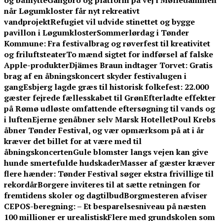
og bålhytte
Gangbro og platform på vej i Mølledammen
når Løgumkloster får nyt rekreativt
vandprojekt
Refugiet vil udvide stinettet og bygge
pavillon i Løgumkloster
Sommerlørdag i Tønder
Kommune: Fra festivalbrag og røverfest til kreativitet
og friluftsteater
To mænd sigtet for indførsel af falske
Apple-produkter
Djämes Braun indtager Torvet: Gratis
brag af en åbningskoncert skyder festivalugen i
gang
Esbjerg lagde græs til historisk folkefest: 22.000
gæster fejrede fællesskabet til Grøn
Efterladte effekter
på Rømø udløste omfattende eftersøgning til vands og
i luften
Ejerne genåbner selv Marsk Hotellet
Poul Krebs
åbner Tønder Festival, og vær opmærksom på at i år
kræver det billet for at være med til
åbningskoncerten
Gule blomster langs vejen kan give
hunde smertefulde hudskader
Masser af gæster kræver
flere hænder: Tønder Festival søger ekstra frivillige til
rekordår
Borgere inviteres til at sætte retningen for
fremtidens skoler og dagtilbud
Borgmesteren afviser
CEPOS-beregning: – Et besparelsesniveau på næsten
100 millioner er urealistisk
Flere med grundskolen som