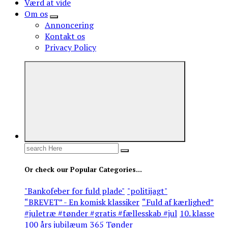
Værd at vide
Om os
Annoncering
Kontakt os
Privacy Policy
Search
for:
Or check our Popular Categories...
"Bankofeber for fuld plade"
"politijagt"
“BREVET” - En komisk klassiker
“Fuld af kærlighed”
#juletræ #tønder #gratis #fællesskab #jul
10. klasse
100 års jubilæum
365 Tønder