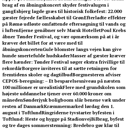
brag af en åbningskoncert skyder festivalugen i
gang
Esbjerg lagde græs til historisk folkefest: 22.000
gæster fejrede fællesskabet til Grøn
Efterladte effekter
på Rømø udløste omfattende eftersøgning til vands og
i luften
Ejerne genåbner selv Marsk Hotellet
Poul Krebs
åbner Tønder Festival, og vær opmærksom på at i år
kræver det billet for at være med til
åbningskoncerten
Gule blomster langs vejen kan give
hunde smertefulde hudskader
Masser af gæster kræver
flere hænder: Tønder Festival søger ekstra frivillige til
rekordår
Borgere inviteres til at sætte retningen for
fremtidens skoler og dagtilbud
Borgmesteren afviser
CEPOS-beregning: – Et besparelsesniveau på næsten
100 millioner er urealistisk
Flere med grundskolen som
højeste uddannelse tjener over 60.000 kroner om
måneden
Sønderjysk boligboom slår benene væk under
resten af Danmark
Kræmmermarked lørdag den 1.
august i Toftlund
Ringriderne tyvstarter byfesten i
Toftlund: Heste og hygge på Stadionvej
Bilbrag, byfest
og tre dages sommerstemning: Bredebro gør klar til