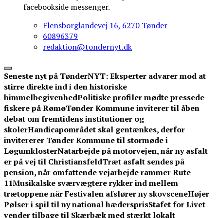
facebookside messenger.
Flensborglandevej 16, 6270 Tønder
60896379
redaktion@tondernyt.dk
Seneste nyt på TønderNYT:
Eksperter advarer mod at
stirre direkte ind i den historiske
himmelbegivenhed
Politiske profiler mødte pressede
fiskere på Rømø
Tønder Kommune inviterer til åben
debat om fremtidens institutioner og
skoler
Handicapområdet skal gentænkes, derfor
invitererer Tønder Kommune til stormøde i
Løgumkloster
Natarbejde på motorvejen, når ny asfalt
er på vej til Christiansfeld
Træt asfalt sendes på
pension, når omfattende vejarbejde rammer Rute
11
Musikalske sværvægtere rykker ind mellem
trætoppene når Festivalen afslører ny skovscene
Højer
Pølser i spil til ny national hæderspris
Stafet for Livet
vender tilbage til Skærbæk med stærkt lokalt