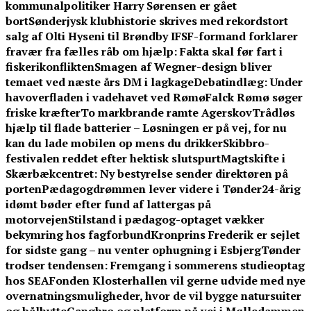
kommunalpolitiker Harry Sørensen er gået
bort
Sønderjysk klubhistorie skrives med rekordstort
salg af Olti Hyseni til Brøndby IF
SF-formand forklarer
fravær fra fælles råb om hjælp: Fakta skal før fart i
fiskerikonflikten
Smagen af Wegner-design bliver
temaet ved næste års DM i lagkage
Debatindlæg: Under
havoverfladen i vadehavet ved Rømø
Falck Rømø søger
friske kræfter
To markbrande ramte Agerskov
Trådløs
hjælp til flade batterier – Løsningen er på vej, for nu
kan du lade mobilen op mens du drikker
Skibbro-
festivalen reddet efter hektisk slutspurt
Magtskifte i
Skærbækcentret: Ny bestyrelse sender direktøren på
porten
Pædagogdrømmen lever videre i Tønder
24-årig
idømt bøder efter fund af lattergas på
motorvejen
Stilstand i pædagog-optaget vækker
bekymring hos fagforbund
Kronprins Frederik er sejlet
for sidste gang – nu venter ophugning i Esbjerg
Tønder
trodser tendensen: Fremgang i sommerens studieoptag
hos SEA
Fonden Klosterhallen vil gerne udvide med nye
overnatningsmuligheder, hvor de vil bygge natursuiter