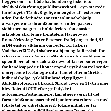
lægges om – for både havbunden og fiskeriets
skyld
Solskinsfest og publikumsrekord: Grøn startede
turnétoget i Tårnby
Rigelige mængder af hesterejer
uden for de forbudte zoner
Resolut nabohjælp
afværgede markbrand
Sommeren uden pauser:
Skibbroen nægter at holde ferie
Aarhusianske
arkitekter skal tegne fremtidens Havneby på
Rømø
Nekrolog: Peter Petersen fra Jejsing er død, 55
år
DN ønsker afklaring om regler for fiskeri i
Vadehavet
EUC Syd skaber nyt hjem og fællesskab for
erhvervselever i Aabenraa
Skibbroens festivaldrømme
spændt ben af bureaukrati
Skæve ølflasker baner vejen
for handicappede til koncert
Sønderjysk domstol sender
omrejsende tyveknægte ud af landet efter målrettet
indbrudsbølge
Tysk bilist brød vigepligten i
Abild
Eksplosion på Lakolk Strand, hvor en 11-årig pige
blev fløjet til OUH efter grillulykke i
autocamper
Postnummeret kan afgøre vejen til det
første job
Stor uensartethed i juniormesterlære set med
lokale tal og anbefalinger
23 lokale initiativer får
økonomisk rygstød
Milliardregn over Danmarks