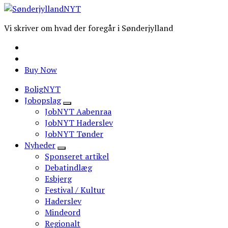
Vi skriver om hvad der foregår i Sønderjylland
Buy Now
BoligNYT
Jobopslag
JobNYT Aabenraa
JobNYT Haderslev
JobNYT Tønder
Nyheder
Sponseret artikel
Debatindlæg
Esbjerg
Festival / Kultur
Haderslev
Mindeord
Regionalt