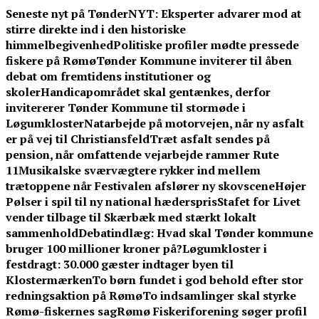
Skip
Seneste nyt på TønderNYT:
Eksperter advarer mod at
to
stirre direkte ind i den historiske
content
himmelbegivenhed
Politiske profiler mødte pressede
fiskere på Rømø
Tønder Kommune inviterer til åben
debat om fremtidens institutioner og
skoler
Handicapområdet skal gentænkes, derfor
invitererer Tønder Kommune til stormøde i
Løgumkloster
Natarbejde på motorvejen, når ny asfalt
er på vej til Christiansfeld
Træt asfalt sendes på
pension, når omfattende vejarbejde rammer Rute
11
Musikalske sværvægtere rykker ind mellem
trætoppene når Festivalen afslører ny skovscene
Højer
Pølser i spil til ny national hæderspris
Stafet for Livet
vender tilbage til Skærbæk med stærkt lokalt
sammenhold
Debatindlæg: Hvad skal Tønder kommune
bruger 100 millioner kroner på?
Løgumkloster i
festdragt: 30.000 gæster indtager byen til
Klostermærken
To børn fundet i god behold efter stor
redningsaktion på Rømø
To indsamlinger skal styrke
Rømø-fiskernes sag
Rømø Fiskeriforening søger profil