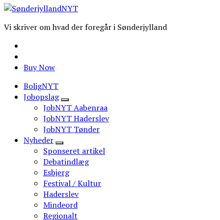
Vi skriver om hvad der foregår i Sønderjylland
Buy Now
BoligNYT
Jobopslag
JobNYT Aabenraa
JobNYT Haderslev
JobNYT Tønder
Nyheder
Sponseret artikel
Debatindlæg
Esbjerg
Festival / Kultur
Haderslev
Mindeord
Regionalt