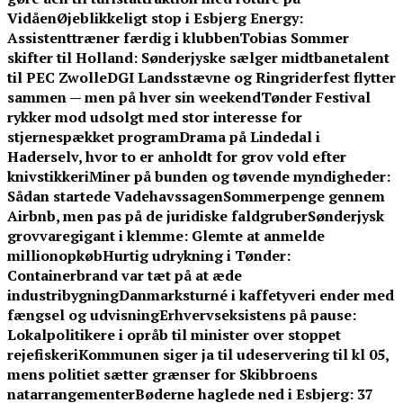
Vidåen
Øjeblikkeligt stop i Esbjerg Energy:
Assistenttræner færdig i klubben
Tobias Sommer
skifter til Holland: Sønderjyske sælger midtbanetalent
til PEC Zwolle
DGI Landsstævne og Ringriderfest flytter
sammen — men på hver sin weekend
Tønder Festival
rykker mod udsolgt med stor interesse for
stjernespækket program
Drama på Lindedal i
Haderselv, hvor to er anholdt for grov vold efter
knivstikkeri
Miner på bunden og tøvende myndigheder:
Sådan startede Vadehavssagen
Sommerpenge gennem
Airbnb, men pas på de juridiske faldgruber
Sønderjysk
grovvaregigant i klemme: Glemte at anmelde
millionopkøb
Hurtig udrykning i Tønder:
Containerbrand var tæt på at æde
industribygning
Danmarksturné i kaffetyveri ender med
fængsel og udvisning
Erhvervseksistens på pause:
Lokalpolitikere i opråb til minister over stoppet
rejefiskeri
Kommunen siger ja til udeservering til kl 05,
mens politiet sætter grænser for Skibbroens
natarrangementer
Bøderne haglede ned i Esbjerg: 37