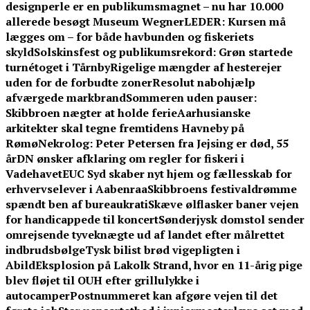
designperle er en publikumsmagnet – nu har 10.000
allerede besøgt Museum Wegner
LEDER: Kursen må
lægges om – for både havbunden og fiskeriets
skyld
Solskinsfest og publikumsrekord: Grøn startede
turnétoget i Tårnby
Rigelige mængder af hesterejer
uden for de forbudte zoner
Resolut nabohjælp
afværgede markbrand
Sommeren uden pauser:
Skibbroen nægter at holde ferie
Aarhusianske
arkitekter skal tegne fremtidens Havneby på
Rømø
Nekrolog: Peter Petersen fra Jejsing er død, 55
år
DN ønsker afklaring om regler for fiskeri i
Vadehavet
EUC Syd skaber nyt hjem og fællesskab for
erhvervselever i Aabenraa
Skibbroens festivaldrømme
spændt ben af bureaukrati
Skæve ølflasker baner vejen
for handicappede til koncert
Sønderjysk domstol sender
omrejsende tyveknægte ud af landet efter målrettet
indbrudsbølge
Tysk bilist brød vigepligten i
Abild
Eksplosion på Lakolk Strand, hvor en 11-årig pige
blev fløjet til OUH efter grillulykke i
autocamper
Postnummeret kan afgøre vejen til det