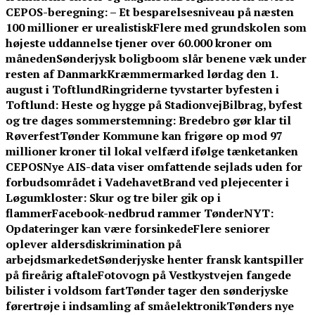
CEPOS-beregning: – Et besparelsesniveau på næsten
100 millioner er urealistisk
Flere med grundskolen som
højeste uddannelse tjener over 60.000 kroner om
måneden
Sønderjysk boligboom slår benene væk under
resten af Danmark
Kræmmermarked lørdag den 1.
august i Toftlund
Ringriderne tyvstarter byfesten i
Toftlund: Heste og hygge på Stadionvej
Bilbrag, byfest
og tre dages sommerstemning: Bredebro gør klar til
Røverfest
Tønder Kommune kan frigøre op mod 97
millioner kroner til lokal velfærd ifølge tænketanken
CEPOS
Nye AIS-data viser omfattende sejlads uden for
forbudsområdet i Vadehavet
Brand ved plejecenter i
Løgumkloster: Skur og tre biler gik op i
flammer
Facebook-nedbrud rammer TønderNYT:
Opdateringer kan være forsinkede
Flere seniorer
oplever aldersdiskrimination på
arbejdsmarkedet
Sønderjyske henter fransk kantspiller
på fireårig aftale
Fotovogn på Vestkystvejen fangede
bilister i voldsom fart
Tønder tager den sønderjyske
førertrøje i indsamling af småelektronik
Tønders nye