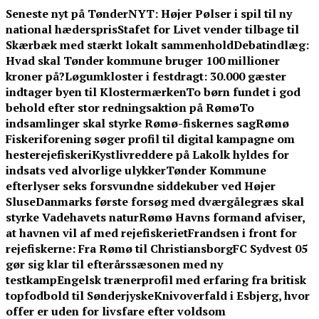
Skip
Seneste nyt på TønderNYT:
Højer Pølser i spil til ny
to
national hæderspris
Stafet for Livet vender tilbage til
content
Skærbæk med stærkt lokalt sammenhold
Debatindlæg:
Hvad skal Tønder kommune bruger 100 millioner
kroner på?
Løgumkloster i festdragt: 30.000 gæster
indtager byen til Klostermærken
To børn fundet i god
behold efter stor redningsaktion på Rømø
To
indsamlinger skal styrke Rømø-fiskernes sag
Rømø
Fiskeriforening søger profil til digital kampagne om
hesterejefiskeri
Kystlivreddere på Lakolk hyldes for
indsats ved alvorlige ulykker
Tønder Kommune
efterlyser seks forsvundne siddekuber ved Højer
Sluse
Danmarks første forsøg med dværgålegræs skal
styrke Vadehavets natur
Rømø Havns formand afviser,
at havnen vil af med rejefiskeriet
Frandsen i front for
rejefiskerne: Fra Rømø til Christiansborg
FC Sydvest 05
gør sig klar til efterårssæsonen med ny
testkamp
Engelsk trænerprofil med erfaring fra britisk
topfodbold til Sønderjyske
Knivoverfald i Esbjerg, hvor
offer er uden for livsfare efter voldsom