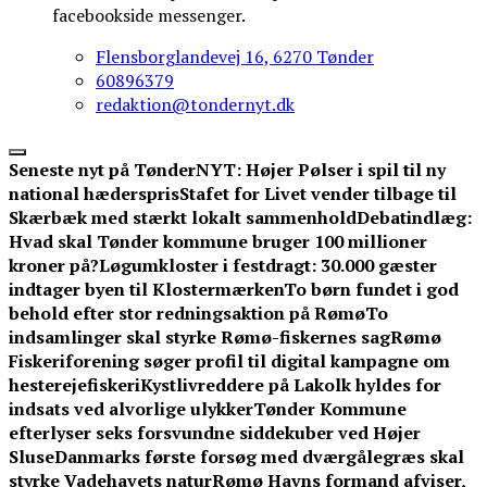
facebookside messenger.
Flensborglandevej 16, 6270 Tønder
60896379
redaktion@tondernyt.dk
Seneste nyt på TønderNYT:
Højer Pølser i spil til ny
national hæderspris
Stafet for Livet vender tilbage til
Skærbæk med stærkt lokalt sammenhold
Debatindlæg:
Hvad skal Tønder kommune bruger 100 millioner
kroner på?
Løgumkloster i festdragt: 30.000 gæster
indtager byen til Klostermærken
To børn fundet i god
behold efter stor redningsaktion på Rømø
To
indsamlinger skal styrke Rømø-fiskernes sag
Rømø
Fiskeriforening søger profil til digital kampagne om
hesterejefiskeri
Kystlivreddere på Lakolk hyldes for
indsats ved alvorlige ulykker
Tønder Kommune
efterlyser seks forsvundne siddekuber ved Højer
Sluse
Danmarks første forsøg med dværgålegræs skal
styrke Vadehavets natur
Rømø Havns formand afviser,