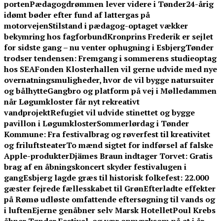
porten
Pædagogdrømmen lever videre i Tønder
24-årig
idømt bøder efter fund af lattergas på
motorvejen
Stilstand i pædagog-optaget vækker
bekymring hos fagforbund
Kronprins Frederik er sejlet
for sidste gang – nu venter ophugning i Esbjerg
Tønder
trodser tendensen: Fremgang i sommerens studieoptag
hos SEA
Fonden Klosterhallen vil gerne udvide med nye
overnatningsmuligheder, hvor de vil bygge natursuiter
og bålhytte
Gangbro og platform på vej i Mølledammen
når Løgumkloster får nyt rekreativt
vandprojekt
Refugiet vil udvide stinettet og bygge
pavillon i Løgumkloster
Sommerlørdag i Tønder
Kommune: Fra festivalbrag og røverfest til kreativitet
og friluftsteater
To mænd sigtet for indførsel af falske
Apple-produkter
Djämes Braun indtager Torvet: Gratis
brag af en åbningskoncert skyder festivalugen i
gang
Esbjerg lagde græs til historisk folkefest: 22.000
gæster fejrede fællesskabet til Grøn
Efterladte effekter
på Rømø udløste omfattende eftersøgning til vands og
i luften
Ejerne genåbner selv Marsk Hotellet
Poul Krebs