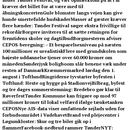
åbner Tønder Festival, og vær opmærksom på at i år
kræver det billet for at være med til
åbningskoncerten
Gule blomster langs vejen kan give
hunde smertefulde hudskader
Masser af gæster kræver
flere hænder: Tønder Festival søger ekstra frivillige til
rekordår
Borgere inviteres til at sætte retningen for
fremtidens skoler og dagtilbud
Borgmesteren afviser
CEPOS-beregning: – Et besparelsesniveau på næsten
100 millioner er urealistisk
Flere med grundskolen som
højeste uddannelse tjener over 60.000 kroner om
måneden
Sønderjysk boligboom slår benene væk under
resten af Danmark
Kræmmermarked lørdag den 1.
august i Toftlund
Ringriderne tyvstarter byfesten i
Toftlund: Heste og hygge på Stadionvej
Bilbrag, byfest
og tre dages sommerstemning: Bredebro gør klar til
Røverfest
Tønder Kommune kan frigøre op mod 97
millioner kroner til lokal velfærd ifølge tænketanken
CEPOS
Nye AIS-data viser omfattende sejlads uden for
forbudsområdet i Vadehavet
Brand ved plejecenter i
Løgumkloster: Skur og tre biler gik op i
flammer
Facebook-nedbrud rammer TønderNYT: