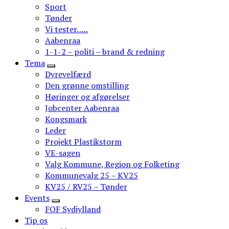
Sport
Tønder
Vi tester…..
Aabenraa
1-1-2 – politi – brand & redning
Tema
Dyrevelfærd
Den grønne omstilling
Høringer og afgørelser
Jobcenter Aabenraa
Kongsmark
Leder
Projekt Plastikstorm
VE-sagen
Valg Kommune, Region og Folketing
Kommunevalg 25 – KV25
KV25 / RV25 – Tønder
Events
FOF Sydjylland
Tip os