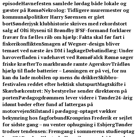
episode
Havnefesten samlede lørdag både lokale og
gæster på Rømø
Nekrolog: Tidligere murermester og
kommunalpolitiker Harry Sørensen er gået
bort
Sønderjysk klubhistorie skrives med rekordstort
salg af Olti Hyseni til Brøndby IF
SF-formand forklarer
fravær fra fælles råb om hjælp: Fakta skal før fart i
fiskerikonflikten
Smagen af Wegner-design bliver
temaet ved næste års DM i lagkage
Debatindlæg: Under
havoverfladen i vadehavet ved Rømø
Falck Rømø søger
friske kræfter
To markbrande ramte Agerskov
Trådløs
hjælp til flade batterier – Løsningen er på vej, for nu
kan du lade mobilen op mens du drikker
Skibbro-
festivalen reddet efter hektisk slutspurt
Magtskifte i
Skærbækcentret: Ny bestyrelse sender direktøren på
porten
Pædagogdrømmen lever videre i Tønder
24-årig
idømt bøder efter fund af lattergas på
motorvejen
Stilstand i pædagog-optaget vækker
bekymring hos fagforbund
Kronprins Frederik er sejlet
for sidste gang – nu venter ophugning i Esbjerg
Tønder
trodser tendensen: Fremgang i sommerens studieoptag