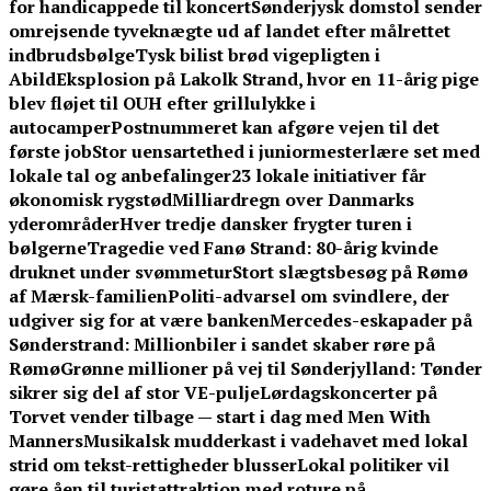
for handicappede til koncert
Sønderjysk domstol sender
omrejsende tyveknægte ud af landet efter målrettet
indbrudsbølge
Tysk bilist brød vigepligten i
Abild
Eksplosion på Lakolk Strand, hvor en 11-årig pige
blev fløjet til OUH efter grillulykke i
autocamper
Postnummeret kan afgøre vejen til det
første job
Stor uensartethed i juniormesterlære set med
lokale tal og anbefalinger
23 lokale initiativer får
økonomisk rygstød
Milliardregn over Danmarks
yderområder
Hver tredje dansker frygter turen i
bølgerne
Tragedie ved Fanø Strand: 80-årig kvinde
druknet under svømmetur
Stort slægtsbesøg på Rømø
af Mærsk-familien
Politi-advarsel om svindlere, der
udgiver sig for at være banken
Mercedes-eskapader på
Sønderstrand: Millionbiler i sandet skaber røre på
Rømø
Grønne millioner på vej til Sønderjylland: Tønder
sikrer sig del af stor VE-pulje
Lørdagskoncerter på
Torvet vender tilbage — start i dag med Men With
Manners
Musikalsk mudderkast i vadehavet med lokal
strid om tekst-rettigheder blusser
Lokal politiker vil
gøre åen til turistattraktion med roture på