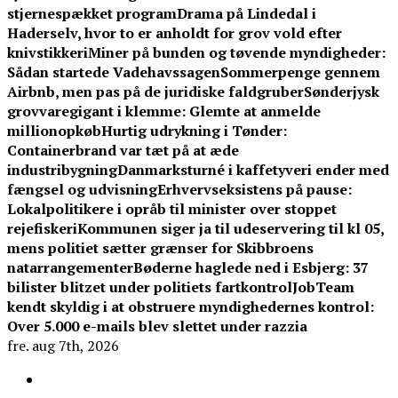
stjernespækket program
Drama på Lindedal i
Haderselv, hvor to er anholdt for grov vold efter
knivstikkeri
Miner på bunden og tøvende myndigheder:
Sådan startede Vadehavssagen
Sommerpenge gennem
Airbnb, men pas på de juridiske faldgruber
Sønderjysk
grovvaregigant i klemme: Glemte at anmelde
millionopkøb
Hurtig udrykning i Tønder:
Containerbrand var tæt på at æde
industribygning
Danmarksturné i kaffetyveri ender med
fængsel og udvisning
Erhvervseksistens på pause:
Lokalpolitikere i opråb til minister over stoppet
rejefiskeri
Kommunen siger ja til udeservering til kl 05,
mens politiet sætter grænser for Skibbroens
natarrangementer
Bøderne haglede ned i Esbjerg: 37
bilister blitzet under politiets fartkontrol
JobTeam
kendt skyldig i at obstruere myndighedernes kontrol:
Over 5.000 e-mails blev slettet under razzia
fre. aug 7th, 2026