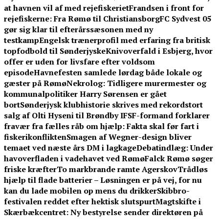
at havnen vil af med rejefiskeriet
Frandsen i front for
rejefiskerne: Fra Rømø til Christiansborg
FC Sydvest 05
gør sig klar til efterårssæsonen med ny
testkamp
Engelsk trænerprofil med erfaring fra britisk
topfodbold til Sønderjyske
Knivoverfald i Esbjerg, hvor
offer er uden for livsfare efter voldsom
episode
Havnefesten samlede lørdag både lokale og
gæster på Rømø
Nekrolog: Tidligere murermester og
kommunalpolitiker Harry Sørensen er gået
bort
Sønderjysk klubhistorie skrives med rekordstort
salg af Olti Hyseni til Brøndby IF
SF-formand forklarer
fravær fra fælles råb om hjælp: Fakta skal før fart i
fiskerikonflikten
Smagen af Wegner-design bliver
temaet ved næste års DM i lagkage
Debatindlæg: Under
havoverfladen i vadehavet ved Rømø
Falck Rømø søger
friske kræfter
To markbrande ramte Agerskov
Trådløs
hjælp til flade batterier – Løsningen er på vej, for nu
kan du lade mobilen op mens du drikker
Skibbro-
festivalen reddet efter hektisk slutspurt
Magtskifte i
Skærbækcentret: Ny bestyrelse sender direktøren på