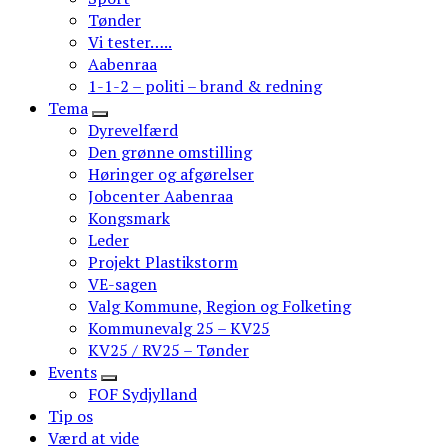
Tønder
Vi tester…..
Aabenraa
1-1-2 – politi – brand & redning
Tema
Dyrevelfærd
Den grønne omstilling
Høringer og afgørelser
Jobcenter Aabenraa
Kongsmark
Leder
Projekt Plastikstorm
VE-sagen
Valg Kommune, Region og Folketing
Kommunevalg 25 – KV25
KV25 / RV25 – Tønder
Events
FOF Sydjylland
Tip os
Værd at vide