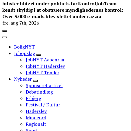
bilister blitzet under politiets fartkontrol
JobTeam
kendt skyldig i at obstruere myndighedernes kontrol:
Over 5.000 e-mails blev slettet under razzia
fre. aug 7th, 2026
BoligNYT
Jobopslag
JobNYT Aabenraa
JobNYT Haderslev
JobNYT Tønder
Nyheder
Sponseret artikel
Debatindlæg
Esbjerg
Festival / Kultur
Haderslev
Mindeord
Regionalt
Sport