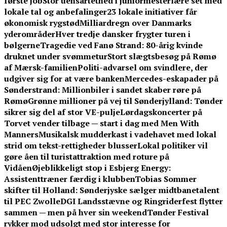
første job
Stor uensartethed i juniormesterlære set med
lokale tal og anbefalinger
23 lokale initiativer får
økonomisk rygstød
Milliardregn over Danmarks
yderområder
Hver tredje dansker frygter turen i
bølgerne
Tragedie ved Fanø Strand: 80-årig kvinde
druknet under svømmetur
Stort slægtsbesøg på Rømø
af Mærsk-familien
Politi-advarsel om svindlere, der
udgiver sig for at være banken
Mercedes-eskapader på
Sønderstrand: Millionbiler i sandet skaber røre på
Rømø
Grønne millioner på vej til Sønderjylland: Tønder
sikrer sig del af stor VE-pulje
Lørdagskoncerter på
Torvet vender tilbage — start i dag med Men With
Manners
Musikalsk mudderkast i vadehavet med lokal
strid om tekst-rettigheder blusser
Lokal politiker vil
gøre åen til turistattraktion med roture på
Vidåen
Øjeblikkeligt stop i Esbjerg Energy:
Assistenttræner færdig i klubben
Tobias Sommer
skifter til Holland: Sønderjyske sælger midtbanetalent
til PEC Zwolle
DGI Landsstævne og Ringriderfest flytter
sammen — men på hver sin weekend
Tønder Festival
rykker mod udsolgt med stor interesse for