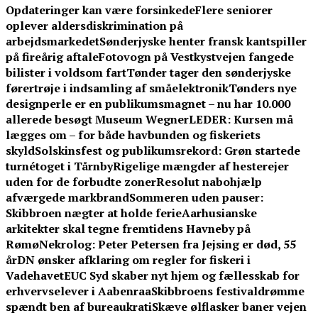
Opdateringer kan være forsinkede
Flere seniorer
oplever aldersdiskrimination på
arbejdsmarkedet
Sønderjyske henter fransk kantspiller
på fireårig aftale
Fotovogn på Vestkystvejen fangede
bilister i voldsom fart
Tønder tager den sønderjyske
førertrøje i indsamling af småelektronik
Tønders nye
designperle er en publikumsmagnet – nu har 10.000
allerede besøgt Museum Wegner
LEDER: Kursen må
lægges om – for både havbunden og fiskeriets
skyld
Solskinsfest og publikumsrekord: Grøn startede
turnétoget i Tårnby
Rigelige mængder af hesterejer
uden for de forbudte zoner
Resolut nabohjælp
afværgede markbrand
Sommeren uden pauser:
Skibbroen nægter at holde ferie
Aarhusianske
arkitekter skal tegne fremtidens Havneby på
Rømø
Nekrolog: Peter Petersen fra Jejsing er død, 55
år
DN ønsker afklaring om regler for fiskeri i
Vadehavet
EUC Syd skaber nyt hjem og fællesskab for
erhvervselever i Aabenraa
Skibbroens festivaldrømme
spændt ben af bureaukrati
Skæve ølflasker baner vejen