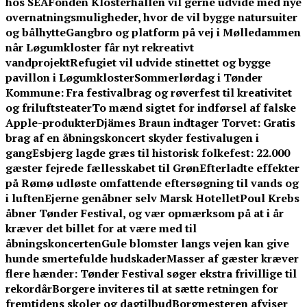
hos SEA
Fonden Klosterhallen vil gerne udvide med nye
overnatningsmuligheder, hvor de vil bygge natursuiter
og bålhytte
Gangbro og platform på vej i Mølledammen
når Løgumkloster får nyt rekreativt
vandprojekt
Refugiet vil udvide stinettet og bygge
pavillon i Løgumkloster
Sommerlørdag i Tønder
Kommune: Fra festivalbrag og røverfest til kreativitet
og friluftsteater
To mænd sigtet for indførsel af falske
Apple-produkter
Djämes Braun indtager Torvet: Gratis
brag af en åbningskoncert skyder festivalugen i
gang
Esbjerg lagde græs til historisk folkefest: 22.000
gæster fejrede fællesskabet til Grøn
Efterladte effekter
på Rømø udløste omfattende eftersøgning til vands og
i luften
Ejerne genåbner selv Marsk Hotellet
Poul Krebs
åbner Tønder Festival, og vær opmærksom på at i år
kræver det billet for at være med til
åbningskoncerten
Gule blomster langs vejen kan give
hunde smertefulde hudskader
Masser af gæster kræver
flere hænder: Tønder Festival søger ekstra frivillige til
rekordår
Borgere inviteres til at sætte retningen for
fremtidens skoler og dagtilbud
Borgmesteren afviser