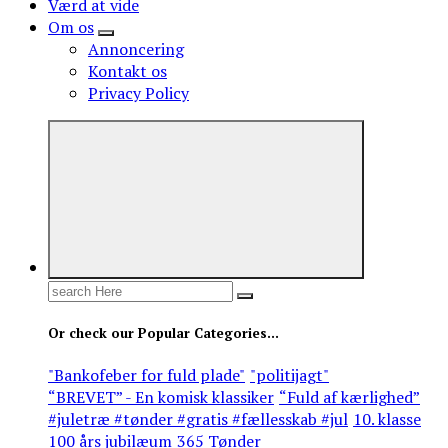
Værd at vide
Om os
Annoncering
Kontakt os
Privacy Policy
Search
for:
Or check our Popular Categories...
"Bankofeber for fuld plade"
"politijagt"
“BREVET” - En komisk klassiker
“Fuld af kærlighed”
#juletræ #tønder #gratis #fællesskab #jul
10. klasse
100 års jubilæum
365 Tønder