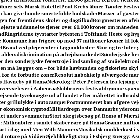
åbner selv Marsk Hotellet
Poul Krebs åbner Tønder Festiva
en kan give hunde smertefulde hudskader
Masser af gæster
ngen for fremtidens skoler og dagtilbud
Borgmesteren afvi
øjeste uddannelse tjener over 60.000 kroner om måneden
nd
Ringriderne tyvstarter byfesten i Toftlund: Heste og hy
 Kommune kan frigøre op mod 97 millioner kroner til lo
t
Brand ved plejecenter i Løgumkloster: Skur og tre biler 
r aldersdiskrimination på arbejdsmarkedet
Sønderjyske hent
r den sønderjyske førertrøje i indsamling af småelektron
en må lægges om – for både havbunden og fiskeriets skyl
 for de forbudte zoner
Resolut nabohjælp afværgede ma
ens Havneby på Rømø
Nekrolog: Peter Petersen fra Jejsing e
hvervselever i Aabenraa
Skibbroens festivaldrømme spænd
jsende tyveknægte ud af landet efter målrettet indbrud
fter grillulykke i autocamper
Postnummeret kan afgøre vejen
får økonomisk rygstød
Milliardregn over Danmarks yderom
knet under svømmetur
Stort slægtsbesøg på Rømø af Mærsk
 Millionbiler i sandet skaber røre på Rømø
Grønne million
tart i dag med Men With Manners
Musikalsk mudderkast i v
med roture på Vidåen
Øjeblikkeligt stop i Esbjerg Energy: A