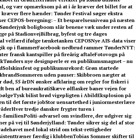
l, og vær opmærksom på at i år kræver det billet for at
 kræver flere hænder: Tønder Festival søger ekstra
ser CEPOS-beregning: – Et besparelsesniveau på næsten
Sønderjysk boligboom slår benene væk under resten af
gge på Stadionvej
Bilbrag, byfest og tre dages
kal velfærd ifølge tænketanken CEPOS
Nye AIS-data viser
gik op i flammer
Facebook-nedbrud rammer TønderNYT:
er fransk kantspiller på fireårig aftale
Fotovogn på
ik
Tønders nye designperle er en publikumsmagnet – nu
d
Solskinsfest og publikumsrekord: Grøn startede
rkbrand
Sommeren uden pauser: Skibbroen nægter at
r død, 55 år
DN ønsker afklaring om regler for fiskeri i
t ben af bureaukrati
Skæve ølflasker baner vejen for
sbølge
Tysk bilist brød vigepligten i Abild
Eksplosion på
 til det første job
Stor uensartethed i juniormesterlære
råder
Hver tredje dansker frygter turen i
-familien
Politi-advarsel om svindlere, der udgiver sig
er på vej til Sønderjylland: Tønder sikrer sig del af stor
adehavet med lokal strid om tekst-rettigheder
ssistenttræner færdig i klubben
Tobias Sommer skifter til