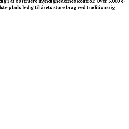
ig i at obstruere myndighedernes kontrol: Over 5.000 e-
dste plads ledig til årets store brag ved traditionsrig