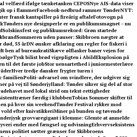
kal velfærd ifølge tænketanken CEPOS
Nye AIS-data viser
gik op i flammer
Facebook-nedbrud rammer TønderNYT:
er fransk kantspiller på fireårig aftale
Fotovogn på
ik
Tønders nye designperle er en publikumsmagnet – nu
d
Solskinsfest og publikumsrekord: Grøn startede
rkbrand
Sommeren uden pauser: Skibbroen nægter at
r død, 55 år
DN ønsker afklaring om regler for fiskeri i
t ben af bureaukrati
Skæve ølflasker baner vejen for
sbølge
Tysk bilist brød vigepligten i Abild
Eksplosion på
 til det første job
Stor uensartethed i juniormesterlære
råder
Hver tredje dansker frygter turen i
-familien
Politi-advarsel om svindlere, der udgiver sig
er på vej til Sønderjylland: Tønder sikrer sig del af stor
adehavet med lokal strid om tekst-rettigheder
ssistenttræner færdig i klubben
Tobias Sommer skifter til
men på hver sin weekend
Tønder Festival rykker mod
vold efter knivstikkeri
Miner på bunden og tøvende
nderjysk grovvaregigant i klemme: Glemte at anmelde
tyveri ender med fængsel og udvisning
Erhvervseksistens
 mens politiet sætter grænser for Skibbroens