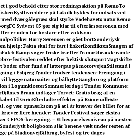
et i god behold efter stor redningsaktion på Rømø
To
iskeri
Kystlivreddere på Lakolk hyldes for indsats ved
 med dværgålegræs skal styrke Vadehavets natur
Rømø
borg
FC Sydvest 05 gør sig klar til efterårssæsonen med
ffer er uden for livsfare efter voldsom
lpolitiker Harry Sørensen er gået bort
Sønderjysk
 hjælp: Fakta skal før fart i fiskerikonflikten
Smagen af
ø
Falck Rømø søger friske kræfter
To markbrande ramte
bbro-festivalen reddet efter hektisk slutspurt
Magtskifte
t bøder efter fund af lattergas på motorvejen
Stilstand i
gning i Esbjerg
Tønder trodser tendensen: Fremgang i
vil bygge natursuiter og bålhytte
Gangbro og platform
llon i Løgumkloster
Sommerlørdag i Tønder Kommune:
r
Djämes Braun indtager Torvet: Gratis brag af en
kabet til Grøn
Efterladte effekter på Rømø udløste
l, og vær opmærksom på at i år kræver det billet for at
 kræver flere hænder: Tønder Festival søger ekstra
ser CEPOS-beregning: – Et besparelsesniveau på næsten
Sønderjysk boligboom slår benene væk under resten af
gge på Stadionvej
Bilbrag, byfest og tre dages