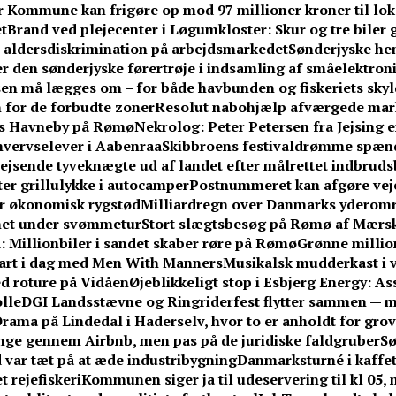
 Kommune kan frigøre op mod 97 millioner kroner til lo
t
Brand ved plejecenter i Løgumkloster: Skur og tre biler 
r aldersdiskrimination på arbejdsmarkedet
Sønderjyske hent
r den sønderjyske førertrøje i indsamling af småelektron
en må lægges om – for både havbunden og fiskeriets skyl
 for de forbudte zoner
Resolut nabohjælp afværgede ma
ens Havneby på Rømø
Nekrolog: Peter Petersen fra Jejsing e
hvervselever i Aabenraa
Skibbroens festivaldrømme spænd
jsende tyveknægte ud af landet efter målrettet indbrud
fter grillulykke i autocamper
Postnummeret kan afgøre vejen
får økonomisk rygstød
Milliardregn over Danmarks yderom
knet under svømmetur
Stort slægtsbesøg på Rømø af Mærsk
 Millionbiler i sandet skaber røre på Rømø
Grønne million
tart i dag med Men With Manners
Musikalsk mudderkast i v
med roture på Vidåen
Øjeblikkeligt stop i Esbjerg Energy: A
lle
DGI Landsstævne og Ringriderfest flytter sammen — 
rama på Lindedal i Haderselv, hvor to er anholdt for grov 
e gennem Airbnb, men pas på de juridiske faldgruber
Sø
 var tæt på at æde industribygning
Danmarksturné i kaffe
t rejefiskeri
Kommunen siger ja til udeservering til kl 05,