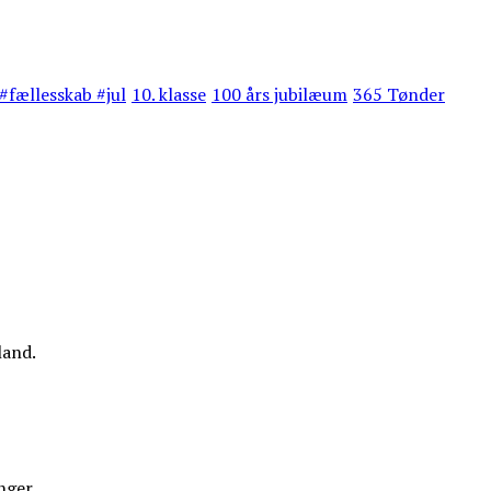
#fællesskab #jul
10. klasse
100 års jubilæum
365 Tønder
land.
nger.