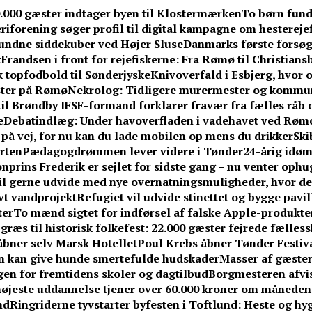
0.000 gæster indtager byen til Klostermærken
To børn fund
iforening søger profil til digital kampagne om hesterejef
undne siddekuber ved Højer Sluse
Danmarks første forsøg
t
Frandsen i front for rejefiskerne: Fra Rømø til Christians
k topfodbold til Sønderjyske
Knivoverfald i Esbjerg, hvor o
ster på Rømø
Nekrolog: Tidligere murermester og kommuna
til Brøndby IF
SF-formand forklarer fravær fra fælles råb om
e
Debatindlæg: Under havoverfladen i vadehavet ved Røm
r på vej, for nu kan du lade mobilen op mens du drikker
Ski
rten
Pædagogdrømmen lever videre i Tønder
24-årig idøm
nprins Frederik er sejlet for sidste gang – nu venter ophu
l gerne udvide med nye overnatningsmuligheder, hvor de 
vt vandprojekt
Refugiet vil udvide stinettet og bygge pavi
ter
To mænd sigtet for indførsel af falske Apple-produkte
græs til historisk folkefest: 22.000 gæster fejrede fælless
åbner selv Marsk Hotellet
Poul Krebs åbner Tønder Festiva
en kan give hunde smertefulde hudskader
Masser af gæster
ngen for fremtidens skoler og dagtilbud
Borgmesteren afvi
øjeste uddannelse tjener over 60.000 kroner om måneden
nd
Ringriderne tyvstarter byfesten i Toftlund: Heste og hy