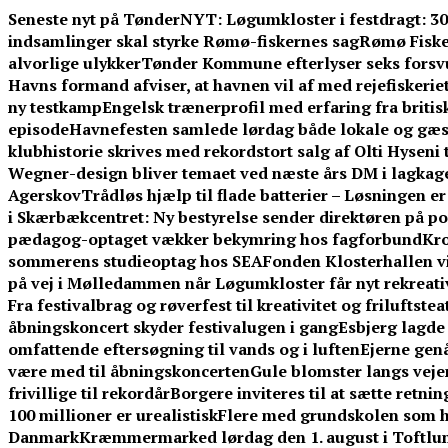
Skip
Seneste nyt på TønderNYT:
Løgumkloster i festdragt: 3
to
indsamlinger skal styrke Rømø-fiskernes sag
Rømø Fisker
content
alvorlige ulykker
Tønder Kommune efterlyser seks forsv
Havns formand afviser, at havnen vil af med rejefiskerie
ny testkamp
Engelsk trænerprofil med erfaring fra britis
episode
Havnefesten samlede lørdag både lokale og gæ
klubhistorie skrives med rekordstort salg af Olti Hyseni 
Wegner-design bliver temaet ved næste års DM i lagkag
Agerskov
Trådløs hjælp til flade batterier – Løsningen e
i Skærbækcentret: Ny bestyrelse sender direktøren på po
pædagog-optaget vækker bekymring hos fagforbund
Kro
sommerens studieoptag hos SEA
Fonden Klosterhallen vi
på vej i Mølledammen når Løgumkloster får nyt rekreati
Fra festivalbrag og røverfest til kreativitet og friluftstea
åbningskoncert skyder festivalugen i gang
Esbjerg lagde 
omfattende eftersøgning til vands og i luften
Ejerne gen
være med til åbningskoncerten
Gule blomster langs vej
frivillige til rekordår
Borgere inviteres til at sætte retni
100 millioner er urealistisk
Flere med grundskolen som h
Danmark
Kræmmermarked lørdag den 1. august i Toftlu