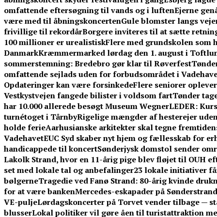
omfattende eftersøgning til vands og i luften
Ejerne gen
være med til åbningskoncerten
Gule blomster langs vej
frivillige til rekordår
Borgere inviteres til at sætte retni
100 millioner er urealistisk
Flere med grundskolen som h
Danmark
Kræmmermarked lørdag den 1. august i Toftlu
sommerstemning: Bredebro gør klar til Røverfest
Tønder
omfattende sejlads uden for forbudsområdet i Vadehave
Opdateringer kan være forsinkede
Flere seniorer opleve
Vestkystvejen fangede bilister i voldsom fart
Tønder tage
har 10.000 allerede besøgt Museum Wegner
LEDER: Kurs
turnétoget i Tårnby
Rigelige mængder af hesterejer uden
holde ferie
Aarhusianske arkitekter skal tegne fremtid
Vadehavet
EUC Syd skaber nyt hjem og fællesskab for er
handicappede til koncert
Sønderjysk domstol sender omre
Lakolk Strand, hvor en 11-årig pige blev fløjet til OUH e
set med lokale tal og anbefalinger
23 lokale initiativer 
bølgerne
Tragedie ved Fanø Strand: 80-årig kvinde dru
for at være banken
Mercedes-eskapader på Sønderstrand:
VE-pulje
Lørdagskoncerter på Torvet vender tilbage — s
blusser
Lokal politiker vil gøre åen til turistattraktion 