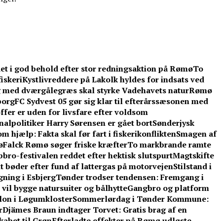
et i god behold efter stor redningsaktion på Rømø
To
iskeri
Kystlivreddere på Lakolk hyldes for indsats ved
 med dværgålegræs skal styrke Vadehavets natur
Rømø
borg
FC Sydvest 05 gør sig klar til efterårssæsonen med
ffer er uden for livsfare efter voldsom
lpolitiker Harry Sørensen er gået bort
Sønderjysk
 hjælp: Fakta skal før fart i fiskerikonflikten
Smagen af
ø
Falck Rømø søger friske kræfter
To markbrande ramte
bbro-festivalen reddet efter hektisk slutspurt
Magtskifte
t bøder efter fund af lattergas på motorvejen
Stilstand i
gning i Esbjerg
Tønder trodser tendensen: Fremgang i
vil bygge natursuiter og bålhytte
Gangbro og platform
llon i Løgumkloster
Sommerlørdag i Tønder Kommune:
r
Djämes Braun indtager Torvet: Gratis brag af en
kabet til Grøn
Efterladte effekter på Rømø udløste