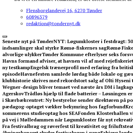
Flensborglandevej 16, 6270 Tønder
60896379
redaktion@tondernyt.dk
Seneste nyt på TønderNYT:
Løgumkloster i festdragt: 3
indsamlinger skal styrke Rømø-fiskernes sag
Rømø Fisker
alvorlige ulykker
Tønder Kommune efterlyser seks forsv
Havns formand afviser, at havnen vil af med rejefiskerie
ny testkamp
Engelsk trænerprofil med erfaring fra britis
episode
Havnefesten samlede lørdag både lokale og gæ
klubhistorie skrives med rekordstort salg af Olti Hyseni 
Wegner-design bliver temaet ved næste års DM i lagkag
Agerskov
Trådløs hjælp til flade batterier – Løsningen e
i Skærbækcentret: Ny bestyrelse sender direktøren på po
pædagog-optaget vækker bekymring hos fagforbund
Kro
sommerens studieoptag hos SEA
Fonden Klosterhallen vi
på vej i Mølledammen når Løgumkloster får nyt rekreati
Fra festivalbrag og røverfest til kreativitet og friluftstea
åbningskoncert skyder festivalugen i gang
Esbjerg lagde 