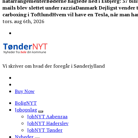
natarrangementer
Bøderne haglede ned i Esbjerg: 37 bilis
mails blev slettet under razzia
Danmark Dejligst vender ti
carboxing i Toftlund
Hvem vil have en Tesla, når man ha
tors. aug 6th, 2026
Vi skriver om hvad der foregår i Sønderjylland
Buy Now
BoligNYT
Jobopslag
JobNYT Aabenraa
JobNYT Haderslev
JobNYT Tønder
Nyheder