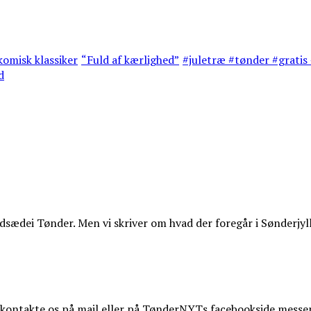
omisk klassiker
“Fuld af kærlighed”
#juletræ #tønder #gratis 
d
ædei Tønder. Men vi skriver om hvad der foregår i Sønderjyl
t kontakte os på mail eller på TønderNYTs facebookside messe