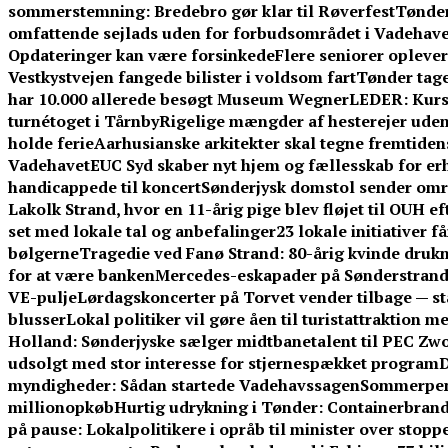
sommerstemning: Bredebro gør klar til Røverfest
Tønder
omfattende sejlads uden for forbudsområdet i Vadehave
Opdateringer kan være forsinkede
Flere seniorer opleve
Vestkystvejen fangede bilister i voldsom fart
Tønder tage
har 10.000 allerede besøgt Museum Wegner
LEDER: Kurs
turnétoget i Tårnby
Rigelige mængder af hesterejer uden
holde ferie
Aarhusianske arkitekter skal tegne fremtid
Vadehavet
EUC Syd skaber nyt hjem og fællesskab for er
handicappede til koncert
Sønderjysk domstol sender omre
Lakolk Strand, hvor en 11-årig pige blev fløjet til OUH e
set med lokale tal og anbefalinger
23 lokale initiativer 
bølgerne
Tragedie ved Fanø Strand: 80-årig kvinde dru
for at være banken
Mercedes-eskapader på Sønderstrand:
VE-pulje
Lørdagskoncerter på Torvet vender tilbage — s
blusser
Lokal politiker vil gøre åen til turistattraktion 
Holland: Sønderjyske sælger midtbanetalent til PEC Zwo
udsolgt med stor interesse for stjernespækket program
D
myndigheder: Sådan startede Vadehavssagen
Sommerpeng
millionopkøb
Hurtig udrykning i Tønder: Containerbrand
på pause: Lokalpolitikere i opråb til minister over stoppe