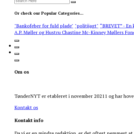
Search
for:
Or check our Popular Categories...
"Bankofeber for fuld plade"
"politijagt"
“BREVET” - En k
A.P. Møller og Hustru Chastine Mc-Kinney Møllers Fon
Om os
TønderNYT er etableret i november 20211 og har hoveds
Kontakt os
Kontakt info
Da vi er en mindre redaktion, er det oftest nemmest a