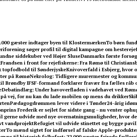
0.000 gæster indtager byen til Klostermærken
To børn fund
iforening søger profil til digital kampagne om hesterejef
undne siddekuber ved Højer Sluse
Danmarks første forsøg
t
Frandsen i front for rejefiskerne: Fra Rømø til Christians
k topfodbold til Sønderjyske
Knivoverfald i Esbjerg, hvor o
ster på Rømø
Nekrolog: Tidligere murermester og kommuna
til Brøndby IF
SF-formand forklarer fravær fra fælles råb om
e
Debatindlæg: Under havoverfladen i vadehavet ved Røm
r på vej, for nu kan du lade mobilen op mens du drikker
Ski
rten
Pædagogdrømmen lever videre i Tønder
24-årig idøm
nprins Frederik er sejlet for sidste gang – nu venter ophu
l gerne udvide med nye overnatningsmuligheder, hvor de 
vt vandprojekt
Refugiet vil udvide stinettet og bygge pavi
ter
To mænd sigtet for indførsel af falske Apple-produkte
græs til historisk folkefest: 22.000 gæster fejrede fælless