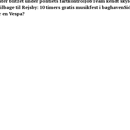
ter blitzet under politiets fartkontrol
JobTeam kendt skyld
lbage til Rejsby: 10 timers gratis musikfest i baghaven
Si
r en Vespa?