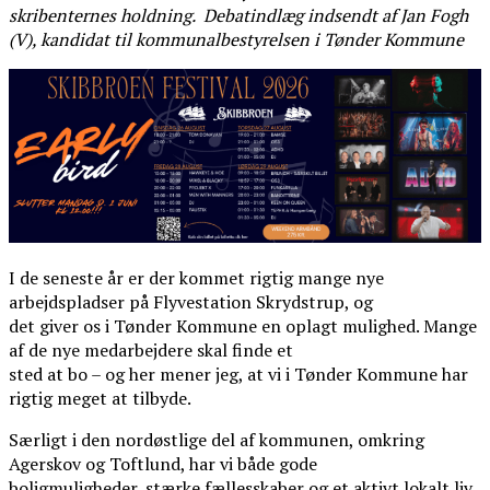
skribenternes holdning. Debatindlæg indsendt af Jan Fogh
(V), kandidat til kommunalbestyrelsen i Tønder Kommune
I de seneste år er der kommet rigtig mange nye
arbejdspladser på Flyvestation Skrydstrup, og
det giver os i Tønder Kommune en oplagt mulighed. Mange
af de nye medarbejdere skal finde et
sted at bo – og her mener jeg, at vi i Tønder Kommune har
rigtig meget at tilbyde.
Særligt i den nordøstlige del af kommunen, omkring
Agerskov og Toftlund, har vi både gode
boligmuligheder, stærke fællesskaber og et aktivt lokalt liv.