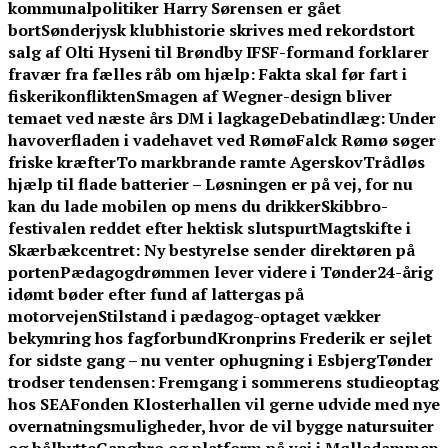
kommunalpolitiker Harry Sørensen er gået
bort
Sønderjysk klubhistorie skrives med rekordstort
salg af Olti Hyseni til Brøndby IF
SF-formand forklarer
fravær fra fælles råb om hjælp: Fakta skal før fart i
fiskerikonflikten
Smagen af Wegner-design bliver
temaet ved næste års DM i lagkage
Debatindlæg: Under
havoverfladen i vadehavet ved Rømø
Falck Rømø søger
friske kræfter
To markbrande ramte Agerskov
Trådløs
hjælp til flade batterier – Løsningen er på vej, for nu
kan du lade mobilen op mens du drikker
Skibbro-
festivalen reddet efter hektisk slutspurt
Magtskifte i
Skærbækcentret: Ny bestyrelse sender direktøren på
porten
Pædagogdrømmen lever videre i Tønder
24-årig
idømt bøder efter fund af lattergas på
motorvejen
Stilstand i pædagog-optaget vækker
bekymring hos fagforbund
Kronprins Frederik er sejlet
for sidste gang – nu venter ophugning i Esbjerg
Tønder
trodser tendensen: Fremgang i sommerens studieoptag
hos SEA
Fonden Klosterhallen vil gerne udvide med nye
overnatningsmuligheder, hvor de vil bygge natursuiter