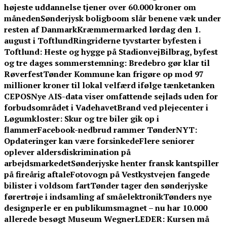
højeste uddannelse tjener over 60.000 kroner om
måneden
Sønderjysk boligboom slår benene væk under
resten af Danmark
Kræmmermarked lørdag den 1.
august i Toftlund
Ringriderne tyvstarter byfesten i
Toftlund: Heste og hygge på Stadionvej
Bilbrag, byfest
og tre dages sommerstemning: Bredebro gør klar til
Røverfest
Tønder Kommune kan frigøre op mod 97
millioner kroner til lokal velfærd ifølge tænketanken
CEPOS
Nye AIS-data viser omfattende sejlads uden for
forbudsområdet i Vadehavet
Brand ved plejecenter i
Løgumkloster: Skur og tre biler gik op i
flammer
Facebook-nedbrud rammer TønderNYT:
Opdateringer kan være forsinkede
Flere seniorer
oplever aldersdiskrimination på
arbejdsmarkedet
Sønderjyske henter fransk kantspiller
på fireårig aftale
Fotovogn på Vestkystvejen fangede
bilister i voldsom fart
Tønder tager den sønderjyske
førertrøje i indsamling af småelektronik
Tønders nye
designperle er en publikumsmagnet – nu har 10.000
allerede besøgt Museum Wegner
LEDER: Kursen må