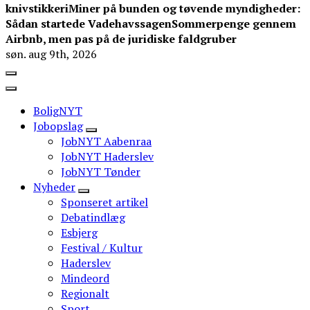
knivstikkeri
Miner på bunden og tøvende myndigheder:
Sådan startede Vadehavssagen
Sommerpenge gennem
Airbnb, men pas på de juridiske faldgruber
søn. aug 9th, 2026
BoligNYT
Jobopslag
JobNYT Aabenraa
JobNYT Haderslev
JobNYT Tønder
Nyheder
Sponseret artikel
Debatindlæg
Esbjerg
Festival / Kultur
Haderslev
Mindeord
Regionalt
Sport