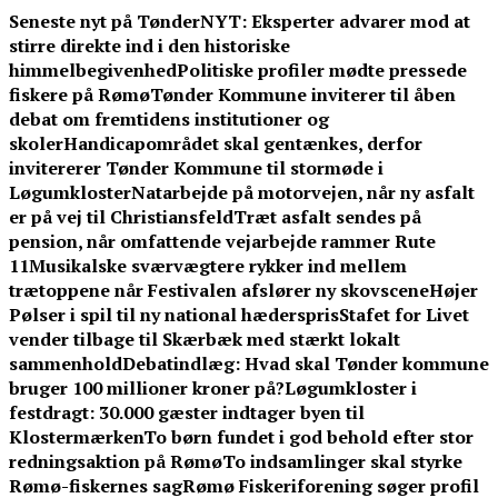
Skip
Seneste nyt på TønderNYT:
Eksperter advarer mod at
to
stirre direkte ind i den historiske
content
himmelbegivenhed
Politiske profiler mødte pressede
fiskere på Rømø
Tønder Kommune inviterer til åben
debat om fremtidens institutioner og
skoler
Handicapområdet skal gentænkes, derfor
invitererer Tønder Kommune til stormøde i
Løgumkloster
Natarbejde på motorvejen, når ny asfalt
er på vej til Christiansfeld
Træt asfalt sendes på
pension, når omfattende vejarbejde rammer Rute
11
Musikalske sværvægtere rykker ind mellem
trætoppene når Festivalen afslører ny skovscene
Højer
Pølser i spil til ny national hæderspris
Stafet for Livet
vender tilbage til Skærbæk med stærkt lokalt
sammenhold
Debatindlæg: Hvad skal Tønder kommune
bruger 100 millioner kroner på?
Løgumkloster i
festdragt: 30.000 gæster indtager byen til
Klostermærken
To børn fundet i god behold efter stor
redningsaktion på Rømø
To indsamlinger skal styrke
Rømø-fiskernes sag
Rømø Fiskeriforening søger profil