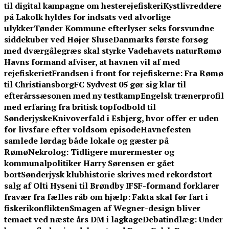
til digital kampagne om hesterejefiskeri
Kystlivreddere
på Lakolk hyldes for indsats ved alvorlige
ulykker
Tønder Kommune efterlyser seks forsvundne
siddekuber ved Højer Sluse
Danmarks første forsøg
med dværgålegræs skal styrke Vadehavets natur
Rømø
Havns formand afviser, at havnen vil af med
rejefiskeriet
Frandsen i front for rejefiskerne: Fra Rømø
til Christiansborg
FC Sydvest 05 gør sig klar til
efterårssæsonen med ny testkamp
Engelsk trænerprofil
med erfaring fra britisk topfodbold til
Sønderjyske
Knivoverfald i Esbjerg, hvor offer er uden
for livsfare efter voldsom episode
Havnefesten
samlede lørdag både lokale og gæster på
Rømø
Nekrolog: Tidligere murermester og
kommunalpolitiker Harry Sørensen er gået
bort
Sønderjysk klubhistorie skrives med rekordstort
salg af Olti Hyseni til Brøndby IF
SF-formand forklarer
fravær fra fælles råb om hjælp: Fakta skal før fart i
fiskerikonflikten
Smagen af Wegner-design bliver
temaet ved næste års DM i lagkage
Debatindlæg: Under