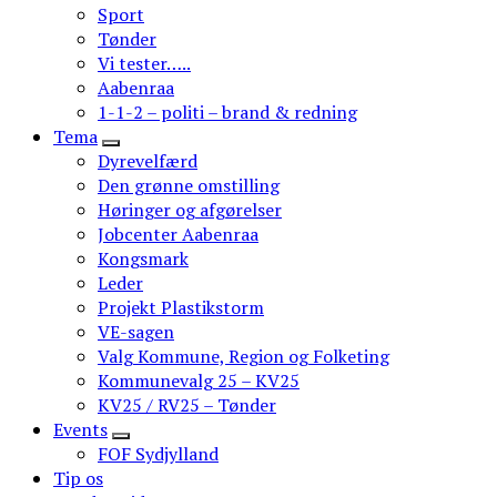
Sport
Tønder
Vi tester…..
Aabenraa
1-1-2 – politi – brand & redning
Tema
Dyrevelfærd
Den grønne omstilling
Høringer og afgørelser
Jobcenter Aabenraa
Kongsmark
Leder
Projekt Plastikstorm
VE-sagen
Valg Kommune, Region og Folketing
Kommunevalg 25 – KV25
KV25 / RV25 – Tønder
Events
FOF Sydjylland
Tip os