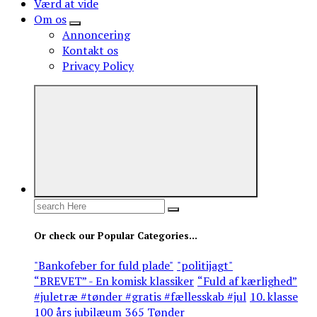
Værd at vide
Om os
Annoncering
Kontakt os
Privacy Policy
Search
for:
Or check our Popular Categories...
"Bankofeber for fuld plade"
"politijagt"
“BREVET” - En komisk klassiker
“Fuld af kærlighed”
#juletræ #tønder #gratis #fællesskab #jul
10. klasse
100 års jubilæum
365 Tønder