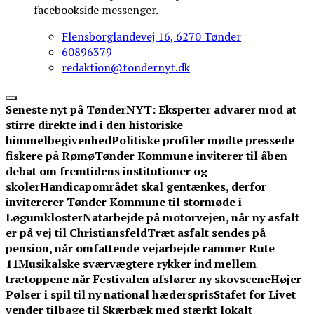
facebookside messenger.
Flensborglandevej 16, 6270 Tønder
60896379
redaktion@tondernyt.dk
Seneste nyt på TønderNYT:
Eksperter advarer mod at
stirre direkte ind i den historiske
himmelbegivenhed
Politiske profiler mødte pressede
fiskere på Rømø
Tønder Kommune inviterer til åben
debat om fremtidens institutioner og
skoler
Handicapområdet skal gentænkes, derfor
invitererer Tønder Kommune til stormøde i
Løgumkloster
Natarbejde på motorvejen, når ny asfalt
er på vej til Christiansfeld
Træt asfalt sendes på
pension, når omfattende vejarbejde rammer Rute
11
Musikalske sværvægtere rykker ind mellem
trætoppene når Festivalen afslører ny skovscene
Højer
Pølser i spil til ny national hæderspris
Stafet for Livet
vender tilbage til Skærbæk med stærkt lokalt