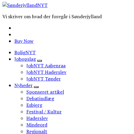
Vi skriver om hvad der foregår i Sønderjylland
Buy Now
BoligNYT
Jobopslag
JobNYT Aabenraa
JobNYT Haderslev
JobNYT Tønder
Nyheder
Sponseret artikel
Debatindlæg
Esbjerg
Festival / Kultur
Haderslev
Mindeord
Regionalt