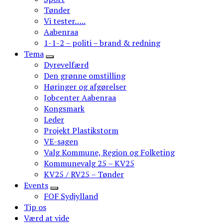
Tønder
Vi tester…..
Aabenraa
1-1-2 – politi – brand & redning
Tema
Dyrevelfærd
Den grønne omstilling
Høringer og afgørelser
Jobcenter Aabenraa
Kongsmark
Leder
Projekt Plastikstorm
VE-sagen
Valg Kommune, Region og Folketing
Kommunevalg 25 – KV25
KV25 / RV25 – Tønder
Events
FOF Sydjylland
Tip os
Værd at vide