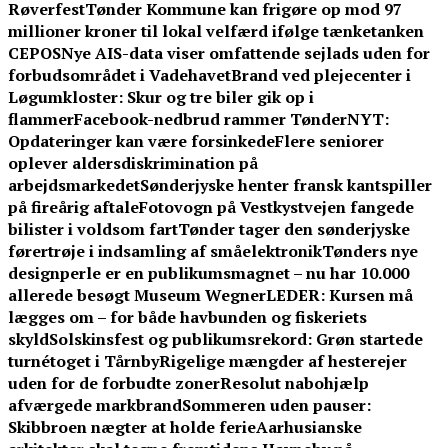
Røverfest
Tønder Kommune kan frigøre op mod 97
millioner kroner til lokal velfærd ifølge tænketanken
CEPOS
Nye AIS-data viser omfattende sejlads uden for
forbudsområdet i Vadehavet
Brand ved plejecenter i
Løgumkloster: Skur og tre biler gik op i
flammer
Facebook-nedbrud rammer TønderNYT:
Opdateringer kan være forsinkede
Flere seniorer
oplever aldersdiskrimination på
arbejdsmarkedet
Sønderjyske henter fransk kantspiller
på fireårig aftale
Fotovogn på Vestkystvejen fangede
bilister i voldsom fart
Tønder tager den sønderjyske
førertrøje i indsamling af småelektronik
Tønders nye
designperle er en publikumsmagnet – nu har 10.000
allerede besøgt Museum Wegner
LEDER: Kursen må
lægges om – for både havbunden og fiskeriets
skyld
Solskinsfest og publikumsrekord: Grøn startede
turnétoget i Tårnby
Rigelige mængder af hesterejer
uden for de forbudte zoner
Resolut nabohjælp
afværgede markbrand
Sommeren uden pauser:
Skibbroen nægter at holde ferie
Aarhusianske