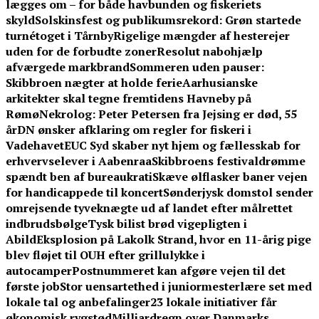
lægges om – for både havbunden og fiskeriets
skyld
Solskinsfest og publikumsrekord: Grøn startede
turnétoget i Tårnby
Rigelige mængder af hesterejer
uden for de forbudte zoner
Resolut nabohjælp
afværgede markbrand
Sommeren uden pauser:
Skibbroen nægter at holde ferie
Aarhusianske
arkitekter skal tegne fremtidens Havneby på
Rømø
Nekrolog: Peter Petersen fra Jejsing er død, 55
år
DN ønsker afklaring om regler for fiskeri i
Vadehavet
EUC Syd skaber nyt hjem og fællesskab for
erhvervselever i Aabenraa
Skibbroens festivaldrømme
spændt ben af bureaukrati
Skæve ølflasker baner vejen
for handicappede til koncert
Sønderjysk domstol sender
omrejsende tyveknægte ud af landet efter målrettet
indbrudsbølge
Tysk bilist brød vigepligten i
Abild
Eksplosion på Lakolk Strand, hvor en 11-årig pige
blev fløjet til OUH efter grillulykke i
autocamper
Postnummeret kan afgøre vejen til det
første job
Stor uensartethed i juniormesterlære set med
lokale tal og anbefalinger
23 lokale initiativer får
økonomisk rygstød
Milliardregn over Danmarks