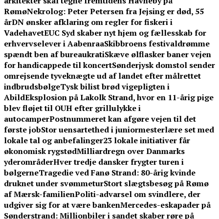
arkitekter skal tegne fremtidens Havneby på
Rømø
Nekrolog: Peter Petersen fra Jejsing er død, 55
år
DN ønsker afklaring om regler for fiskeri i
Vadehavet
EUC Syd skaber nyt hjem og fællesskab for
erhvervselever i Aabenraa
Skibbroens festivaldrømme
spændt ben af bureaukrati
Skæve ølflasker baner vejen
for handicappede til koncert
Sønderjysk domstol sender
omrejsende tyveknægte ud af landet efter målrettet
indbrudsbølge
Tysk bilist brød vigepligten i
Abild
Eksplosion på Lakolk Strand, hvor en 11-årig pige
blev fløjet til OUH efter grillulykke i
autocamper
Postnummeret kan afgøre vejen til det
første job
Stor uensartethed i juniormesterlære set med
lokale tal og anbefalinger
23 lokale initiativer får
økonomisk rygstød
Milliardregn over Danmarks
yderområder
Hver tredje dansker frygter turen i
bølgerne
Tragedie ved Fanø Strand: 80-årig kvinde
druknet under svømmetur
Stort slægtsbesøg på Rømø
af Mærsk-familien
Politi-advarsel om svindlere, der
udgiver sig for at være banken
Mercedes-eskapader på
Sønderstrand: Millionbiler i sandet skaber røre på