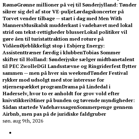
Rømø
Grønne millioner på vej til Sønderjylland: Tønder
sikrer sig del af stor VE-pulje
Lørdagskoncerter på
Torvet vender tilbage — start i dag med Men With
Manners
Musikalsk mudderkast i vadehavet med lokal
strid om tekst-rettigheder blusser
Lokal politiker vil
gøre åen til turistattraktion med roture på
Vidåen
Øjeblikkeligt stop i Esbjerg Energy:
Assistenttræner færdig i klubben
Tobias Sommer
skifter til Holland: Sønderjyske sælger midtbanetalent
til PEC Zwolle
DGI Landsstævne og Ringriderfest flytter
sammen — men på hver sin weekend
Tønder Festival
rykker mod udsolgt med stor interesse for
stjernespækket program
Drama på Lindedal i
Haderselv, hvor to er anholdt for grov vold efter
knivstikkeri
Miner på bunden og tøvende myndigheder:
Sådan startede Vadehavssagen
Sommerpenge gennem
Airbnb, men pas på de juridiske faldgruber
søn. aug 9th, 2026