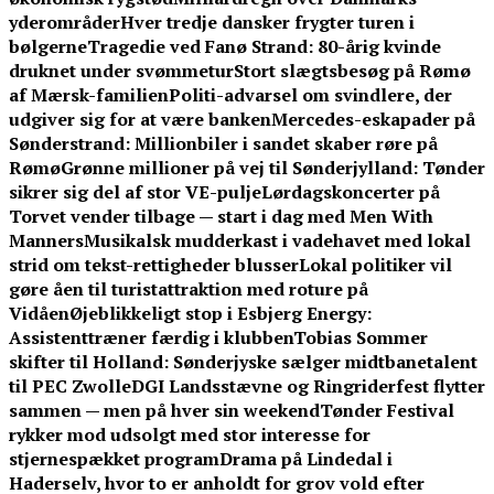
yderområder
Hver tredje dansker frygter turen i
bølgerne
Tragedie ved Fanø Strand: 80-årig kvinde
druknet under svømmetur
Stort slægtsbesøg på Rømø
af Mærsk-familien
Politi-advarsel om svindlere, der
udgiver sig for at være banken
Mercedes-eskapader på
Sønderstrand: Millionbiler i sandet skaber røre på
Rømø
Grønne millioner på vej til Sønderjylland: Tønder
sikrer sig del af stor VE-pulje
Lørdagskoncerter på
Torvet vender tilbage — start i dag med Men With
Manners
Musikalsk mudderkast i vadehavet med lokal
strid om tekst-rettigheder blusser
Lokal politiker vil
gøre åen til turistattraktion med roture på
Vidåen
Øjeblikkeligt stop i Esbjerg Energy:
Assistenttræner færdig i klubben
Tobias Sommer
skifter til Holland: Sønderjyske sælger midtbanetalent
til PEC Zwolle
DGI Landsstævne og Ringriderfest flytter
sammen — men på hver sin weekend
Tønder Festival
rykker mod udsolgt med stor interesse for
stjernespækket program
Drama på Lindedal i
Haderselv, hvor to er anholdt for grov vold efter