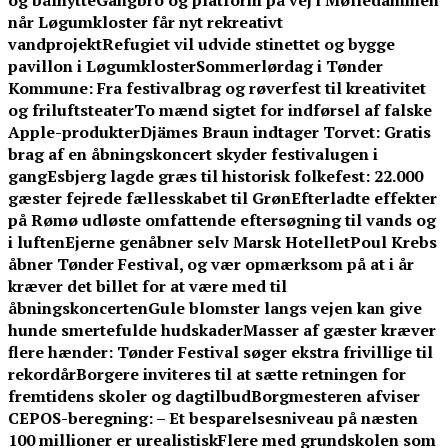
og bålhytte
Gangbro og platform på vej i Mølledammen
når Løgumkloster får nyt rekreativt
vandprojekt
Refugiet vil udvide stinettet og bygge
pavillon i Løgumkloster
Sommerlørdag i Tønder
Kommune: Fra festivalbrag og røverfest til kreativitet
og friluftsteater
To mænd sigtet for indførsel af falske
Apple-produkter
Djämes Braun indtager Torvet: Gratis
brag af en åbningskoncert skyder festivalugen i
gang
Esbjerg lagde græs til historisk folkefest: 22.000
gæster fejrede fællesskabet til Grøn
Efterladte effekter
på Rømø udløste omfattende eftersøgning til vands og
i luften
Ejerne genåbner selv Marsk Hotellet
Poul Krebs
åbner Tønder Festival, og vær opmærksom på at i år
kræver det billet for at være med til
åbningskoncerten
Gule blomster langs vejen kan give
hunde smertefulde hudskader
Masser af gæster kræver
flere hænder: Tønder Festival søger ekstra frivillige til
rekordår
Borgere inviteres til at sætte retningen for
fremtidens skoler og dagtilbud
Borgmesteren afviser
CEPOS-beregning: – Et besparelsesniveau på næsten
100 millioner er urealistisk
Flere med grundskolen som