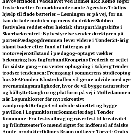
havoverfladen i vadehavet ved Rømø
Falck Rømø søger
friske kræfter
To markbrande ramte Agerskov
Trådløs
hjælp til flade batterier – Løsningen er på vej, for nu
kan du lade mobilen op mens du drikker
Skibbro-
festivalen reddet efter hektisk slutspurt
Magtskifte i
Skærbækcentret: Ny bestyrelse sender direktøren på
porten
Pædagogdrømmen lever videre i Tønder
24-årig
idømt bøder efter fund af lattergas på
motorvejen
Stilstand i pædagog-optaget vækker
bekymring hos fagforbund
Kronprins Frederik er sejlet
for sidste gang – nu venter ophugning i Esbjerg
Tønder
trodser tendensen: Fremgang i sommerens studieoptag
hos SEA
Fonden Klosterhallen vil gerne udvide med nye
overnatningsmuligheder, hvor de vil bygge natursuiter
og bålhytte
Gangbro og platform på vej i Mølledammen
når Løgumkloster får nyt rekreativt
vandprojekt
Refugiet vil udvide stinettet og bygge
pavillon i Løgumkloster
Sommerlørdag i Tønder
Kommune: Fra festivalbrag og røverfest til kreativitet
og friluftsteater
To mænd sigtet for indførsel af falske
Apple-produkter
Djämes Braun indtager Torvet: Gratis