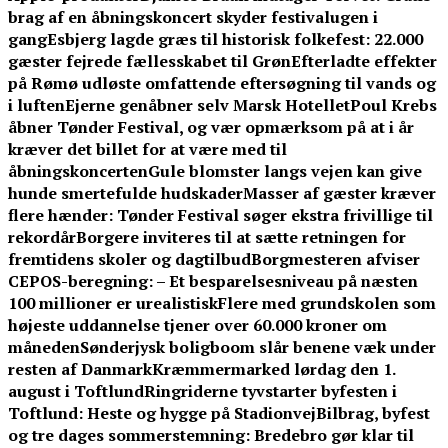
brag af en åbningskoncert skyder festivalugen i
gang
Esbjerg lagde græs til historisk folkefest: 22.000
gæster fejrede fællesskabet til Grøn
Efterladte effekter
på Rømø udløste omfattende eftersøgning til vands og
i luften
Ejerne genåbner selv Marsk Hotellet
Poul Krebs
åbner Tønder Festival, og vær opmærksom på at i år
kræver det billet for at være med til
åbningskoncerten
Gule blomster langs vejen kan give
hunde smertefulde hudskader
Masser af gæster kræver
flere hænder: Tønder Festival søger ekstra frivillige til
rekordår
Borgere inviteres til at sætte retningen for
fremtidens skoler og dagtilbud
Borgmesteren afviser
CEPOS-beregning: – Et besparelsesniveau på næsten
100 millioner er urealistisk
Flere med grundskolen som
højeste uddannelse tjener over 60.000 kroner om
måneden
Sønderjysk boligboom slår benene væk under
resten af Danmark
Kræmmermarked lørdag den 1.
august i Toftlund
Ringriderne tyvstarter byfesten i
Toftlund: Heste og hygge på Stadionvej
Bilbrag, byfest
og tre dages sommerstemning: Bredebro gør klar til