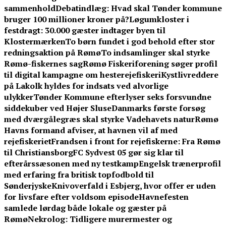
sammenhold
Debatindlæg: Hvad skal Tønder kommune
bruger 100 millioner kroner på?
Løgumkloster i
festdragt: 30.000 gæster indtager byen til
Klostermærken
To børn fundet i god behold efter stor
redningsaktion på Rømø
To indsamlinger skal styrke
Rømø-fiskernes sag
Rømø Fiskeriforening søger profil
til digital kampagne om hesterejefiskeri
Kystlivreddere
på Lakolk hyldes for indsats ved alvorlige
ulykker
Tønder Kommune efterlyser seks forsvundne
siddekuber ved Højer Sluse
Danmarks første forsøg
med dværgålegræs skal styrke Vadehavets natur
Rømø
Havns formand afviser, at havnen vil af med
rejefiskeriet
Frandsen i front for rejefiskerne: Fra Rømø
til Christiansborg
FC Sydvest 05 gør sig klar til
efterårssæsonen med ny testkamp
Engelsk trænerprofil
med erfaring fra britisk topfodbold til
Sønderjyske
Knivoverfald i Esbjerg, hvor offer er uden
for livsfare efter voldsom episode
Havnefesten
samlede lørdag både lokale og gæster på
Rømø
Nekrolog: Tidligere murermester og