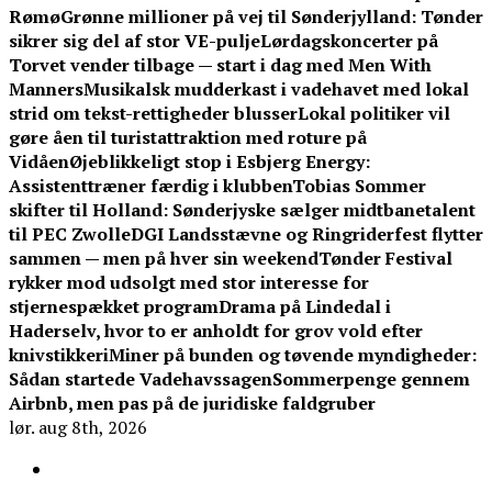
Rømø
Grønne millioner på vej til Sønderjylland: Tønder
sikrer sig del af stor VE-pulje
Lørdagskoncerter på
Torvet vender tilbage — start i dag med Men With
Manners
Musikalsk mudderkast i vadehavet med lokal
strid om tekst-rettigheder blusser
Lokal politiker vil
gøre åen til turistattraktion med roture på
Vidåen
Øjeblikkeligt stop i Esbjerg Energy:
Assistenttræner færdig i klubben
Tobias Sommer
skifter til Holland: Sønderjyske sælger midtbanetalent
til PEC Zwolle
DGI Landsstævne og Ringriderfest flytter
sammen — men på hver sin weekend
Tønder Festival
rykker mod udsolgt med stor interesse for
stjernespækket program
Drama på Lindedal i
Haderselv, hvor to er anholdt for grov vold efter
knivstikkeri
Miner på bunden og tøvende myndigheder:
Sådan startede Vadehavssagen
Sommerpenge gennem
Airbnb, men pas på de juridiske faldgruber
lør. aug 8th, 2026