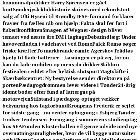
kommunalpolitiker Harry Sørensen er gået
bort
Sønderjysk klubhistorie skrives med rekordstort
salg af Olti Hyseni til Brøndby IF
SF-formand forklarer
fravær fra fælles råb om hjælp: Fakta skal før fart i
fiskerikonflikten
Smagen af Wegner-design bliver
temaet ved næste års DM i lagkage
Debatindlæg: Under
havoverfladen i vadehavet ved Rømø
Falck Rømø søger
friske kræfter
To markbrande ramte Agerskov
Trådløs
hjælp til flade batterier – Løsningen er på vej, for nu
kan du lade mobilen op mens du drikker
Skibbro-
festivalen reddet efter hektisk slutspurt
Magtskifte i
Skærbækcentret: Ny bestyrelse sender direktøren på
porten
Pædagogdrømmen lever videre i Tønder
24-årig
idømt bøder efter fund af lattergas på
motorvejen
Stilstand i pædagog-optaget vækker
bekymring hos fagforbund
Kronprins Frederik er sejlet
for sidste gang – nu venter ophugning i Esbjerg
Tønder
trodser tendensen: Fremgang i sommerens studieoptag
hos SEA
Fonden Klosterhallen vil gerne udvide med nye
overnatningsmuligheder, hvor de vil bygge natursuiter