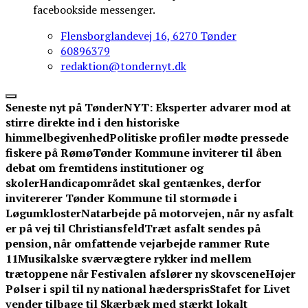
facebookside messenger.
Flensborglandevej 16, 6270 Tønder
60896379
redaktion@tondernyt.dk
Seneste nyt på TønderNYT:
Eksperter advarer mod at
stirre direkte ind i den historiske
himmelbegivenhed
Politiske profiler mødte pressede
fiskere på Rømø
Tønder Kommune inviterer til åben
debat om fremtidens institutioner og
skoler
Handicapområdet skal gentænkes, derfor
invitererer Tønder Kommune til stormøde i
Løgumkloster
Natarbejde på motorvejen, når ny asfalt
er på vej til Christiansfeld
Træt asfalt sendes på
pension, når omfattende vejarbejde rammer Rute
11
Musikalske sværvægtere rykker ind mellem
trætoppene når Festivalen afslører ny skovscene
Højer
Pølser i spil til ny national hæderspris
Stafet for Livet
vender tilbage til Skærbæk med stærkt lokalt