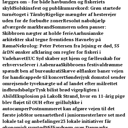
lægges om – for både havbunden og fiskeriets
skyld
Solskinsfest og publikumsrekord: Grøn startede
turnétoget i Tårnby
Rigelige mængder af hesterejer
uden for de forbudte zoner
Resolut nabohjælp
afværgede markbrand
Sommeren uden pauser:
Skibbroen nægter at holde ferie
Aarhusianske
arkitekter skal tegne fremtidens Havneby på
Rømø
Nekrolog: Peter Petersen fra Jejsing er død, 55
år
DN ønsker afklaring om regler for fiskeri i
Vadehavet
EUC Syd skaber nyt hjem og fællesskab for
erhvervselever i Aabenraa
Skibbroens festivaldrømme
spændt ben af bureaukrati
Skæve ølflasker baner vejen
for handicappede til koncert
Sønderjysk domstol sender
omrejsende tyveknægte ud af landet efter målrettet
indbrudsbølge
Tysk bilist brød vigepligten i
Abild
Eksplosion på Lakolk Strand, hvor en 11-årig pige
blev fløjet til OUH efter grillulykke i
autocamper
Postnummeret kan afgøre vejen til det
første job
Stor uensartethed i juniormesterlære set med
lokale tal og anbefalinger
23 lokale initiativer får
økonomisk rygstød
Milliardregn over Danmarks