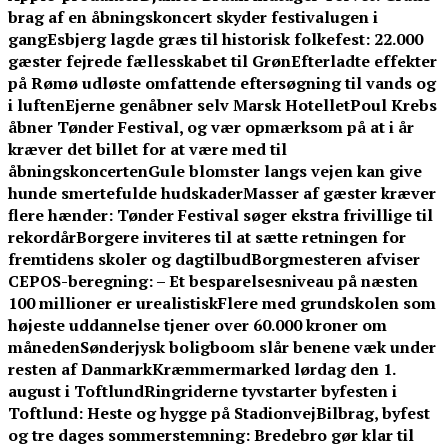
brag af en åbningskoncert skyder festivalugen i
gang
Esbjerg lagde græs til historisk folkefest: 22.000
gæster fejrede fællesskabet til Grøn
Efterladte effekter
på Rømø udløste omfattende eftersøgning til vands og
i luften
Ejerne genåbner selv Marsk Hotellet
Poul Krebs
åbner Tønder Festival, og vær opmærksom på at i år
kræver det billet for at være med til
åbningskoncerten
Gule blomster langs vejen kan give
hunde smertefulde hudskader
Masser af gæster kræver
flere hænder: Tønder Festival søger ekstra frivillige til
rekordår
Borgere inviteres til at sætte retningen for
fremtidens skoler og dagtilbud
Borgmesteren afviser
CEPOS-beregning: – Et besparelsesniveau på næsten
100 millioner er urealistisk
Flere med grundskolen som
højeste uddannelse tjener over 60.000 kroner om
måneden
Sønderjysk boligboom slår benene væk under
resten af Danmark
Kræmmermarked lørdag den 1.
august i Toftlund
Ringriderne tyvstarter byfesten i
Toftlund: Heste og hygge på Stadionvej
Bilbrag, byfest
og tre dages sommerstemning: Bredebro gør klar til