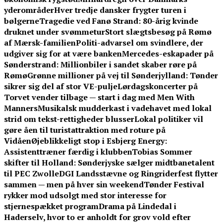
yderområder
Hver tredje dansker frygter turen i
bølgerne
Tragedie ved Fanø Strand: 80-årig kvinde
druknet under svømmetur
Stort slægtsbesøg på Rømø
af Mærsk-familien
Politi-advarsel om svindlere, der
udgiver sig for at være banken
Mercedes-eskapader på
Sønderstrand: Millionbiler i sandet skaber røre på
Rømø
Grønne millioner på vej til Sønderjylland: Tønder
sikrer sig del af stor VE-pulje
Lørdagskoncerter på
Torvet vender tilbage — start i dag med Men With
Manners
Musikalsk mudderkast i vadehavet med lokal
strid om tekst-rettigheder blusser
Lokal politiker vil
gøre åen til turistattraktion med roture på
Vidåen
Øjeblikkeligt stop i Esbjerg Energy:
Assistenttræner færdig i klubben
Tobias Sommer
skifter til Holland: Sønderjyske sælger midtbanetalent
til PEC Zwolle
DGI Landsstævne og Ringriderfest flytter
sammen — men på hver sin weekend
Tønder Festival
rykker mod udsolgt med stor interesse for
stjernespækket program
Drama på Lindedal i
Haderselv, hvor to er anholdt for grov vold efter