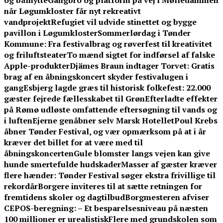
og bålhytte
Gangbro og platform på vej i Mølledammen
når Løgumkloster får nyt rekreativt
vandprojekt
Refugiet vil udvide stinettet og bygge
pavillon i Løgumkloster
Sommerlørdag i Tønder
Kommune: Fra festivalbrag og røverfest til kreativitet
og friluftsteater
To mænd sigtet for indførsel af falske
Apple-produkter
Djämes Braun indtager Torvet: Gratis
brag af en åbningskoncert skyder festivalugen i
gang
Esbjerg lagde græs til historisk folkefest: 22.000
gæster fejrede fællesskabet til Grøn
Efterladte effekter
på Rømø udløste omfattende eftersøgning til vands og
i luften
Ejerne genåbner selv Marsk Hotellet
Poul Krebs
åbner Tønder Festival, og vær opmærksom på at i år
kræver det billet for at være med til
åbningskoncerten
Gule blomster langs vejen kan give
hunde smertefulde hudskader
Masser af gæster kræver
flere hænder: Tønder Festival søger ekstra frivillige til
rekordår
Borgere inviteres til at sætte retningen for
fremtidens skoler og dagtilbud
Borgmesteren afviser
CEPOS-beregning: – Et besparelsesniveau på næsten
100 millioner er urealistisk
Flere med grundskolen som