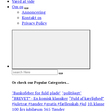
Værd at vide
Om os
Annoncering
Kontakt os
Privacy Policy
Search
for:
Or check our Popular Categories...
"Bankofeber for fuld plade"
"politijagt"
“BREVET” - En komisk klassiker
“Fuld af kærlighed”
#juletræ #tønder #gratis #fællesskab #jul
10. klasse
100 års jubilæum
365 Tønder