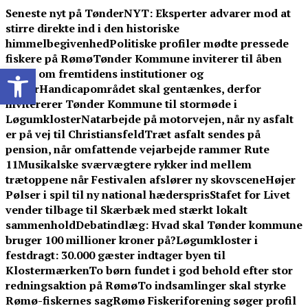
Skip
Seneste nyt på TønderNYT:
Eksperter advarer mod at
to
stirre direkte ind i den historiske
content
himmelbegivenhed
Politiske profiler mødte pressede
fiskere på Rømø
Tønder Kommune inviterer til åben
Open toolbar
debat om fremtidens institutioner og
skoler
Handicapområdet skal gentænkes, derfor
invitererer Tønder Kommune til stormøde i
Løgumkloster
Natarbejde på motorvejen, når ny asfalt
er på vej til Christiansfeld
Træt asfalt sendes på
pension, når omfattende vejarbejde rammer Rute
11
Musikalske sværvægtere rykker ind mellem
trætoppene når Festivalen afslører ny skovscene
Højer
Pølser i spil til ny national hæderspris
Stafet for Livet
vender tilbage til Skærbæk med stærkt lokalt
sammenhold
Debatindlæg: Hvad skal Tønder kommune
bruger 100 millioner kroner på?
Løgumkloster i
festdragt: 30.000 gæster indtager byen til
Klostermærken
To børn fundet i god behold efter stor
redningsaktion på Rømø
To indsamlinger skal styrke
Rømø-fiskernes sag
Rømø Fiskeriforening søger profil