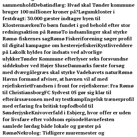
sammenhold
Debatindlæg: Hvad skal Tønder kommune
bruger 100 millioner kroner på?
Løgumkloster i
festdragt: 30.000 gæster indtager byen til
Klostermærken
To børn fundet i god behold efter stor
redningsaktion på Rømø
To indsamlinger skal styrke
Rømø-fiskernes sag
Rømø Fiskeriforening søger profil
til digital kampagne om hesterejefiskeri
Kystlivreddere
på Lakolk hyldes for indsats ved alvorlige
ulykker
Tønder Kommune efterlyser seks forsvundne
siddekuber ved Højer Sluse
Danmarks første forsøg
med dværgålegræs skal styrke Vadehavets natur
Rømø
Havns formand afviser, at havnen vil af med
rejefiskeriet
Frandsen i front for rejefiskerne: Fra Rømø
til Christiansborg
FC Sydvest 05 gør sig klar til
efterårssæsonen med ny testkamp
Engelsk trænerprofil
med erfaring fra britisk topfodbold til
Sønderjyske
Knivoverfald i Esbjerg, hvor offer er uden
for livsfare efter voldsom episode
Havnefesten
samlede lørdag både lokale og gæster på
Rømø
Nekrolog: Tidligere murermester og