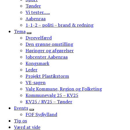
Tønder
Vi tester…..
Aabenraa
1-1-2 – politi – brand & redning
Tema
Dyrevelfærd
Den grønne omstilling
Høringer og afgørelser
Jobcenter Aabenraa
Kongsmark
Leder
Projekt Plastikstorm
VE-sagen
Valg Kommune, Region og Folketing
Kommunevalg 25 – KV25
KV25 / RV25 – Tønder
Events
FOF Sydjylland
Tip os
Værd at vide