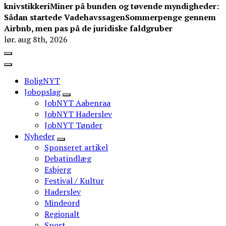
knivstikkeri
Miner på bunden og tøvende myndigheder:
Sådan startede Vadehavssagen
Sommerpenge gennem
Airbnb, men pas på de juridiske faldgruber
lør. aug 8th, 2026
BoligNYT
Jobopslag
JobNYT Aabenraa
JobNYT Haderslev
JobNYT Tønder
Nyheder
Sponseret artikel
Debatindlæg
Esbjerg
Festival / Kultur
Haderslev
Mindeord
Regionalt
Sport