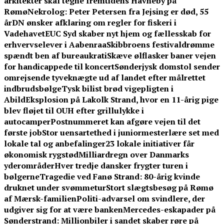
arkitekter skal tegne fremtidens Havneby på
Rømø
Nekrolog: Peter Petersen fra Jejsing er død, 55
år
DN ønsker afklaring om regler for fiskeri i
Vadehavet
EUC Syd skaber nyt hjem og fællesskab for
erhvervselever i Aabenraa
Skibbroens festivaldrømme
spændt ben af bureaukrati
Skæve ølflasker baner vejen
for handicappede til koncert
Sønderjysk domstol sender
omrejsende tyveknægte ud af landet efter målrettet
indbrudsbølge
Tysk bilist brød vigepligten i
Abild
Eksplosion på Lakolk Strand, hvor en 11-årig pige
blev fløjet til OUH efter grillulykke i
autocamper
Postnummeret kan afgøre vejen til det
første job
Stor uensartethed i juniormesterlære set med
lokale tal og anbefalinger
23 lokale initiativer får
økonomisk rygstød
Milliardregn over Danmarks
yderområder
Hver tredje dansker frygter turen i
bølgerne
Tragedie ved Fanø Strand: 80-årig kvinde
druknet under svømmetur
Stort slægtsbesøg på Rømø
af Mærsk-familien
Politi-advarsel om svindlere, der
udgiver sig for at være banken
Mercedes-eskapader på
Sønderstrand: Millionbiler i sandet skaber røre på