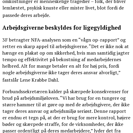
omkostninger er menneskelige tragedier – folk, der bliver
lemlæstet, psykisk knuste eller mister livet, blot fordi de
passede deres arbejde
.
Arbejdsgiverne beskyldes for ligegyldighed
3F betragter NFA-analysen som en “vågn op-rapport” og
retter en skarp appel til arbejdsgiverne. “Det er ikke nok at
hænge en plakat op om sikkerhed, hvis man samtidig jagter
tempo og effektivitet på bekostning af medarbejdernes
helbred. Alt for mange betaler en alt for høj pris, fordi
nogle arbejdsgiverne ikke tager deres ansvar alvorligt,”
fastslår Lene Krabbe Dahl
.
Forbundssekretæren kalder på skærpede konsekvenser for
brud på arbejdsmiljøloven. “Vi har brug for en tungere og
større hammer til at gøre op med de arbejdsgivere, der ikke
tager deres ansvar og arbejdsmiljø seriøst. Denne rapport
er endnu et tegn på, at der er brug for mere kontrol, højere
bøder og skærpede straffe, for de virksomheder, der ikke
passer ordentligt på deres medarbejdere,” lyder det fra