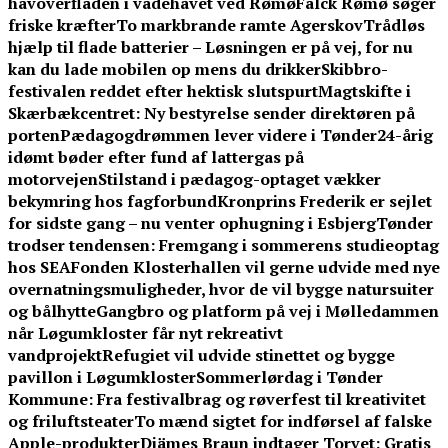
havoverfladen i vadehavet ved Rømø
Falck Rømø søger
friske kræfter
To markbrande ramte Agerskov
Trådløs
hjælp til flade batterier – Løsningen er på vej, for nu
kan du lade mobilen op mens du drikker
Skibbro-
festivalen reddet efter hektisk slutspurt
Magtskifte i
Skærbækcentret: Ny bestyrelse sender direktøren på
porten
Pædagogdrømmen lever videre i Tønder
24-årig
idømt bøder efter fund af lattergas på
motorvejen
Stilstand i pædagog-optaget vækker
bekymring hos fagforbund
Kronprins Frederik er sejlet
for sidste gang – nu venter ophugning i Esbjerg
Tønder
trodser tendensen: Fremgang i sommerens studieoptag
hos SEA
Fonden Klosterhallen vil gerne udvide med nye
overnatningsmuligheder, hvor de vil bygge natursuiter
og bålhytte
Gangbro og platform på vej i Mølledammen
når Løgumkloster får nyt rekreativt
vandprojekt
Refugiet vil udvide stinettet og bygge
pavillon i Løgumkloster
Sommerlørdag i Tønder
Kommune: Fra festivalbrag og røverfest til kreativitet
og friluftsteater
To mænd sigtet for indførsel af falske
Apple-produkter
Djämes Braun indtager Torvet: Gratis