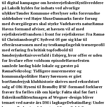
til digital kampagne om hesterejefiskeri
Kystlivreddere
på Lakolk hyldes for indsats ved alvorlige
ulykker
Tønder Kommune efterlyser seks forsvundne
siddekuber ved Højer Sluse
Danmarks første forsøg
med dværgålegræs skal styrke Vadehavets natur
Rømø
Havns formand afviser, at havnen vil af med
rejefiskeriet
Frandsen i front for rejefiskerne: Fra Rømø
til Christiansborg
FC Sydvest 05 gør sig klar til
efterårssæsonen med ny testkamp
Engelsk trænerprofil
med erfaring fra britisk topfodbold til
Sønderjyske
Knivoverfald i Esbjerg, hvor offer er uden
for livsfare efter voldsom episode
Havnefesten
samlede lørdag både lokale og gæster på
Rømø
Nekrolog: Tidligere murermester og
kommunalpolitiker Harry Sørensen er gået
bort
Sønderjysk klubhistorie skrives med rekordstort
salg af Olti Hyseni til Brøndby IF
SF-formand forklarer
fravær fra fælles råb om hjælp: Fakta skal før fart i
fiskerikonflikten
Smagen af Wegner-design bliver
temaet ved næste års DM i lagkage
Debatindlæg: Under