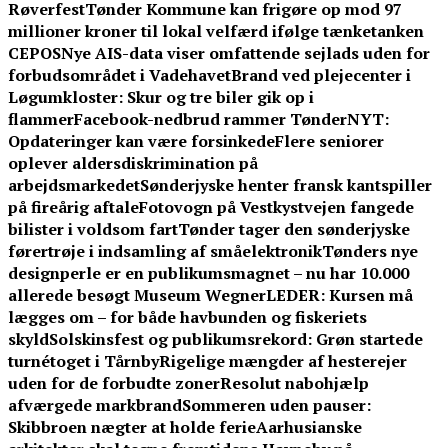
Røverfest
Tønder Kommune kan frigøre op mod 97
millioner kroner til lokal velfærd ifølge tænketanken
CEPOS
Nye AIS-data viser omfattende sejlads uden for
forbudsområdet i Vadehavet
Brand ved plejecenter i
Løgumkloster: Skur og tre biler gik op i
flammer
Facebook-nedbrud rammer TønderNYT:
Opdateringer kan være forsinkede
Flere seniorer
oplever aldersdiskrimination på
arbejdsmarkedet
Sønderjyske henter fransk kantspiller
på fireårig aftale
Fotovogn på Vestkystvejen fangede
bilister i voldsom fart
Tønder tager den sønderjyske
førertrøje i indsamling af småelektronik
Tønders nye
designperle er en publikumsmagnet – nu har 10.000
allerede besøgt Museum Wegner
LEDER: Kursen må
lægges om – for både havbunden og fiskeriets
skyld
Solskinsfest og publikumsrekord: Grøn startede
turnétoget i Tårnby
Rigelige mængder af hesterejer
uden for de forbudte zoner
Resolut nabohjælp
afværgede markbrand
Sommeren uden pauser:
Skibbroen nægter at holde ferie
Aarhusianske