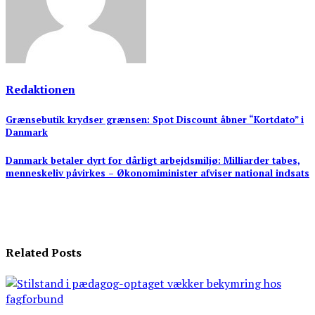
Redaktionen
Indlægsnavigation
Grænsebutik krydser grænsen: Spot Discount åbner “Kortdato” i
Danmark
Danmark betaler dyrt for dårligt arbejdsmiljø: Milliarder tabes,
menneskeliv påvirkes – Økonomiminister afviser national indsats
Related Posts