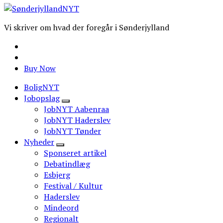
Vi skriver om hvad der foregår i Sønderjylland
Buy Now
BoligNYT
Jobopslag
JobNYT Aabenraa
JobNYT Haderslev
JobNYT Tønder
Nyheder
Sponseret artikel
Debatindlæg
Esbjerg
Festival / Kultur
Haderslev
Mindeord
Regionalt