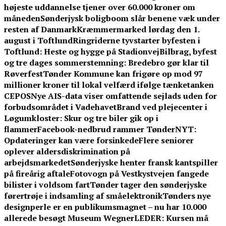
højeste uddannelse tjener over 60.000 kroner om
måneden
Sønderjysk boligboom slår benene væk under
resten af Danmark
Kræmmermarked lørdag den 1.
august i Toftlund
Ringriderne tyvstarter byfesten i
Toftlund: Heste og hygge på Stadionvej
Bilbrag, byfest
og tre dages sommerstemning: Bredebro gør klar til
Røverfest
Tønder Kommune kan frigøre op mod 97
millioner kroner til lokal velfærd ifølge tænketanken
CEPOS
Nye AIS-data viser omfattende sejlads uden for
forbudsområdet i Vadehavet
Brand ved plejecenter i
Løgumkloster: Skur og tre biler gik op i
flammer
Facebook-nedbrud rammer TønderNYT:
Opdateringer kan være forsinkede
Flere seniorer
oplever aldersdiskrimination på
arbejdsmarkedet
Sønderjyske henter fransk kantspiller
på fireårig aftale
Fotovogn på Vestkystvejen fangede
bilister i voldsom fart
Tønder tager den sønderjyske
førertrøje i indsamling af småelektronik
Tønders nye
designperle er en publikumsmagnet – nu har 10.000
allerede besøgt Museum Wegner
LEDER: Kursen må