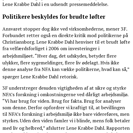
Lene Krabbe Dahl i en udsendt pressemeddelelse.
Politikere beskyldes for brudte løfter
Ansvaret stopper dog ikke ved virksomhederne, mener 3F.
Forbundet retter også en direkte kritik mod politikerne på
Christiansborg. Lene Krabbe Dahl henviser til et brudt løfte
fra velfærdsforliget i 2006 om investeringer i
arbejdsmiljøet
. “Hver dag, det udskydes, betyder flere
ulykker, flere sygemeldinger, flere liv ødelagt. Hvis ikke
denne analyse fra NFA kan vække politikerne, hvad kan så,”
spørger Lene Krabbe Dahl retorisk
.
3F understreger desuden vigtigheden af at sikre og styrke
NFA’s forskning i omkostningerne ved dårligt arbejdsmiljø.
“Vi har brug for viden. Brug for fakta. Brug for analyser
som denne. Derfor opfordrer vi kraftigt til, at bevillingen
til NFA’s forskning i arbejdsmiljø ikke bare videreføres, men
styrkes. Uden den viden famler vi i blinde, mens folk betaler
med liv og helbred,” afslutter Lene Krabbe Dahl
. Rapporten