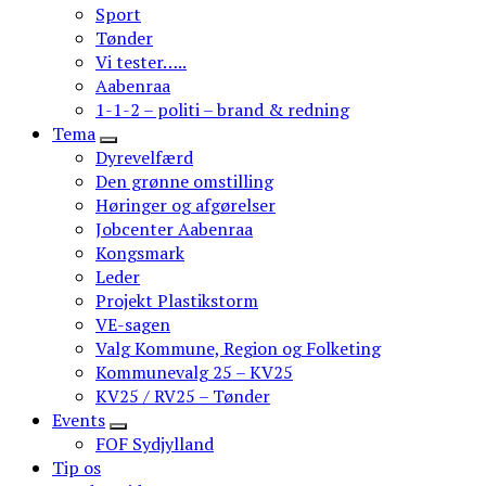
Sport
Tønder
Vi tester…..
Aabenraa
1-1-2 – politi – brand & redning
Tema
Dyrevelfærd
Den grønne omstilling
Høringer og afgørelser
Jobcenter Aabenraa
Kongsmark
Leder
Projekt Plastikstorm
VE-sagen
Valg Kommune, Region og Folketing
Kommunevalg 25 – KV25
KV25 / RV25 – Tønder
Events
FOF Sydjylland
Tip os