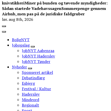
knivstikkeri
Miner på bunden og tøvende myndigheder:
Sådan startede Vadehavssagen
Sommerpenge gennem
Airbnb, men pas på de juridiske faldgruber
lør. aug 8th, 2026
BoligNYT
Jobopslag
JobNYT Aabenraa
JobNYT Haderslev
JobNYT Tønder
Nyheder
Sponseret artikel
Debatindlæg
Esbjerg
Festival / Kultur
Haderslev
Mindeord
Regionalt
Sport