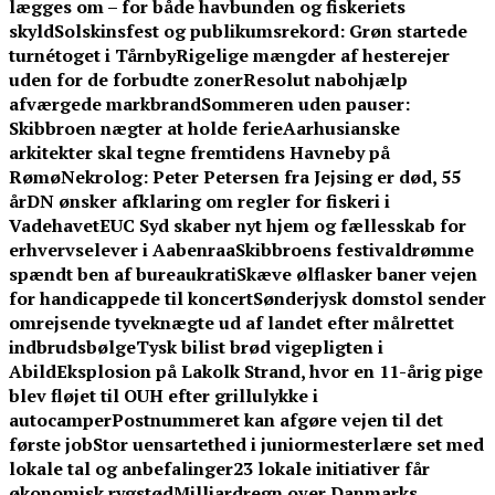
lægges om – for både havbunden og fiskeriets
skyld
Solskinsfest og publikumsrekord: Grøn startede
turnétoget i Tårnby
Rigelige mængder af hesterejer
uden for de forbudte zoner
Resolut nabohjælp
afværgede markbrand
Sommeren uden pauser:
Skibbroen nægter at holde ferie
Aarhusianske
arkitekter skal tegne fremtidens Havneby på
Rømø
Nekrolog: Peter Petersen fra Jejsing er død, 55
år
DN ønsker afklaring om regler for fiskeri i
Vadehavet
EUC Syd skaber nyt hjem og fællesskab for
erhvervselever i Aabenraa
Skibbroens festivaldrømme
spændt ben af bureaukrati
Skæve ølflasker baner vejen
for handicappede til koncert
Sønderjysk domstol sender
omrejsende tyveknægte ud af landet efter målrettet
indbrudsbølge
Tysk bilist brød vigepligten i
Abild
Eksplosion på Lakolk Strand, hvor en 11-årig pige
blev fløjet til OUH efter grillulykke i
autocamper
Postnummeret kan afgøre vejen til det
første job
Stor uensartethed i juniormesterlære set med
lokale tal og anbefalinger
23 lokale initiativer får
økonomisk rygstød
Milliardregn over Danmarks