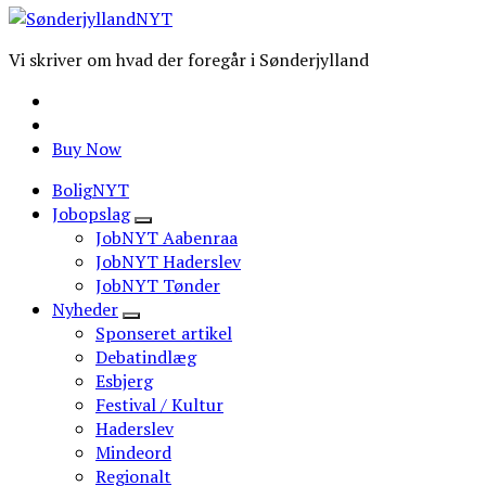
Vi skriver om hvad der foregår i Sønderjylland
Buy Now
BoligNYT
Jobopslag
JobNYT Aabenraa
JobNYT Haderslev
JobNYT Tønder
Nyheder
Sponseret artikel
Debatindlæg
Esbjerg
Festival / Kultur
Haderslev
Mindeord
Regionalt