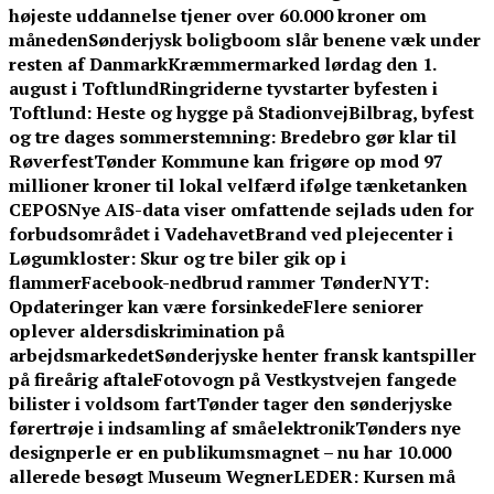
højeste uddannelse tjener over 60.000 kroner om
måneden
Sønderjysk boligboom slår benene væk under
resten af Danmark
Kræmmermarked lørdag den 1.
august i Toftlund
Ringriderne tyvstarter byfesten i
Toftlund: Heste og hygge på Stadionvej
Bilbrag, byfest
og tre dages sommerstemning: Bredebro gør klar til
Røverfest
Tønder Kommune kan frigøre op mod 97
millioner kroner til lokal velfærd ifølge tænketanken
CEPOS
Nye AIS-data viser omfattende sejlads uden for
forbudsområdet i Vadehavet
Brand ved plejecenter i
Løgumkloster: Skur og tre biler gik op i
flammer
Facebook-nedbrud rammer TønderNYT:
Opdateringer kan være forsinkede
Flere seniorer
oplever aldersdiskrimination på
arbejdsmarkedet
Sønderjyske henter fransk kantspiller
på fireårig aftale
Fotovogn på Vestkystvejen fangede
bilister i voldsom fart
Tønder tager den sønderjyske
førertrøje i indsamling af småelektronik
Tønders nye
designperle er en publikumsmagnet – nu har 10.000
allerede besøgt Museum Wegner
LEDER: Kursen må