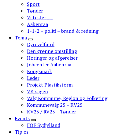
Sport
Tønder
Vi tester…..
Aabenraa
1-1-2 – politi – brand & redning
Tema
Dyrevelfærd
Den grønne omstilling
Høringer og afgørelser
Jobcenter Aabenraa
Kongsmark
Leder
Projekt Plastikstorm
VE-sagen
Valg Kommune, Region og Folketing
Kommunevalg 25 – KV25
KV25 / RV25 – Tønder
Events
FOF Sydjylland
Tip os