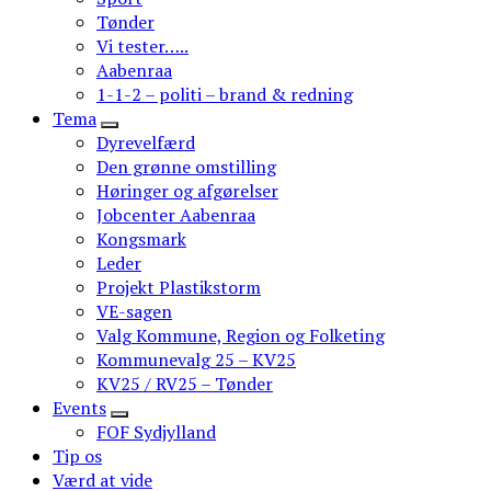
Tønder
Vi tester…..
Aabenraa
1-1-2 – politi – brand & redning
Tema
Dyrevelfærd
Den grønne omstilling
Høringer og afgørelser
Jobcenter Aabenraa
Kongsmark
Leder
Projekt Plastikstorm
VE-sagen
Valg Kommune, Region og Folketing
Kommunevalg 25 – KV25
KV25 / RV25 – Tønder
Events
FOF Sydjylland
Tip os
Værd at vide