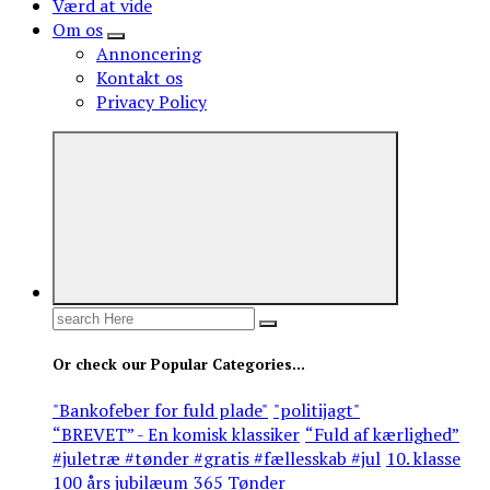
Værd at vide
Om os
Annoncering
Kontakt os
Privacy Policy
Search
for:
Or check our Popular Categories...
"Bankofeber for fuld plade"
"politijagt"
“BREVET” - En komisk klassiker
“Fuld af kærlighed”
#juletræ #tønder #gratis #fællesskab #jul
10. klasse
100 års jubilæum
365 Tønder