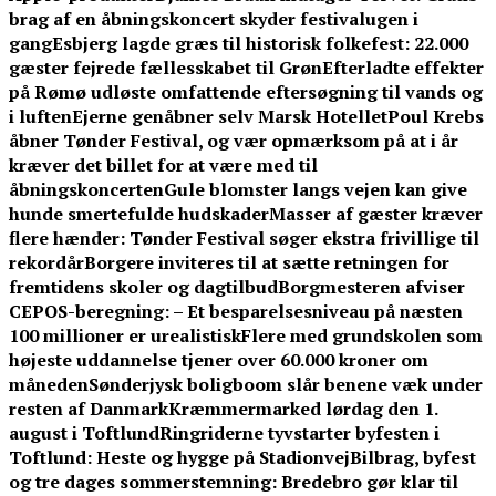
brag af en åbningskoncert skyder festivalugen i
gang
Esbjerg lagde græs til historisk folkefest: 22.000
gæster fejrede fællesskabet til Grøn
Efterladte effekter
på Rømø udløste omfattende eftersøgning til vands og
i luften
Ejerne genåbner selv Marsk Hotellet
Poul Krebs
åbner Tønder Festival, og vær opmærksom på at i år
kræver det billet for at være med til
åbningskoncerten
Gule blomster langs vejen kan give
hunde smertefulde hudskader
Masser af gæster kræver
flere hænder: Tønder Festival søger ekstra frivillige til
rekordår
Borgere inviteres til at sætte retningen for
fremtidens skoler og dagtilbud
Borgmesteren afviser
CEPOS-beregning: – Et besparelsesniveau på næsten
100 millioner er urealistisk
Flere med grundskolen som
højeste uddannelse tjener over 60.000 kroner om
måneden
Sønderjysk boligboom slår benene væk under
resten af Danmark
Kræmmermarked lørdag den 1.
august i Toftlund
Ringriderne tyvstarter byfesten i
Toftlund: Heste og hygge på Stadionvej
Bilbrag, byfest
og tre dages sommerstemning: Bredebro gør klar til