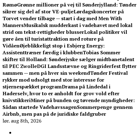
Rømø
Grønne millioner på vej til Sønderjylland: Tønder
sikrer sig del af stor VE-pulje
Lørdagskoncerter på
Torvet vender tilbage — start i dag med Men With
Manners
Musikalsk mudderkast i vadehavet med lokal
strid om tekst-rettigheder blusser
Lokal politiker vil
gøre åen til turistattraktion med roture på
Vidåen
Øjeblikkeligt stop i Esbjerg Energy:
Assistenttræner færdig i klubben
Tobias Sommer
skifter til Holland: Sønderjyske sælger midtbanetalent
til PEC Zwolle
DGI Landsstævne og Ringriderfest flytter
sammen — men på hver sin weekend
Tønder Festival
rykker mod udsolgt med stor interesse for
stjernespækket program
Drama på Lindedal i
Haderselv, hvor to er anholdt for grov vold efter
knivstikkeri
Miner på bunden og tøvende myndigheder:
Sådan startede Vadehavssagen
Sommerpenge gennem
Airbnb, men pas på de juridiske faldgruber
lør. aug 8th, 2026