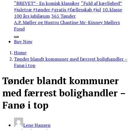
“BREVET” - En komisk klassiker
“Fuld af kærlighed”
#juletræ #tønder #gratis #fællesskab #jul
10. klasse
100 års jubilæum
365 Tønder
A.P. Møller og Hustru Chastine Mc-Kinney Møllers
Fond
Buy Now
Home
Tønder blandt kommuner med færrest bolighandler –
Fanø i top
Tønder blandt kommuner
med færrest bolighandler –
Fanø i top
Lene Hansen