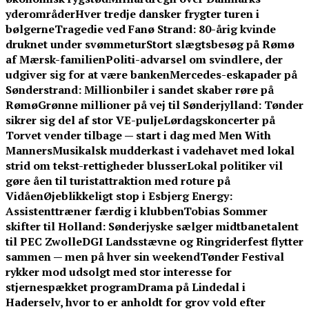
yderområder
Hver tredje dansker frygter turen i
bølgerne
Tragedie ved Fanø Strand: 80-årig kvinde
druknet under svømmetur
Stort slægtsbesøg på Rømø
af Mærsk-familien
Politi-advarsel om svindlere, der
udgiver sig for at være banken
Mercedes-eskapader på
Sønderstrand: Millionbiler i sandet skaber røre på
Rømø
Grønne millioner på vej til Sønderjylland: Tønder
sikrer sig del af stor VE-pulje
Lørdagskoncerter på
Torvet vender tilbage — start i dag med Men With
Manners
Musikalsk mudderkast i vadehavet med lokal
strid om tekst-rettigheder blusser
Lokal politiker vil
gøre åen til turistattraktion med roture på
Vidåen
Øjeblikkeligt stop i Esbjerg Energy:
Assistenttræner færdig i klubben
Tobias Sommer
skifter til Holland: Sønderjyske sælger midtbanetalent
til PEC Zwolle
DGI Landsstævne og Ringriderfest flytter
sammen — men på hver sin weekend
Tønder Festival
rykker mod udsolgt med stor interesse for
stjernespækket program
Drama på Lindedal i
Haderselv, hvor to er anholdt for grov vold efter