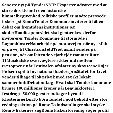
Skip
Seneste nyt på TønderNYT:
Eksperter advarer mod at
to
stirre direkte ind i den historiske
content
himmelbegivenhed
Politiske profiler mødte pressede
fiskere på Rømø
Tønder Kommune inviterer til åben
debat om fremtidens institutioner og
skoler
Handicapområdet skal gentænkes, derfor
invitererer Tønder Kommune til stormøde i
Løgumkloster
Natarbejde på motorvejen, når ny asfalt
er på vej til Christiansfeld
Træt asfalt sendes på
pension, når omfattende vejarbejde rammer Rute
11
Musikalske sværvægtere rykker ind mellem
trætoppene når Festivalen afslører ny skovscene
Højer
Pølser i spil til ny national hæderspris
Stafet for Livet
vender tilbage til Skærbæk med stærkt lokalt
sammenhold
Debatindlæg: Hvad skal Tønder kommune
bruger 100 millioner kroner på?
Løgumkloster i
festdragt: 30.000 gæster indtager byen til
Klostermærken
To børn fundet i god behold efter stor
redningsaktion på Rømø
To indsamlinger skal styrke
Rømø-fiskernes sag
Rømø Fiskeriforening søger profil