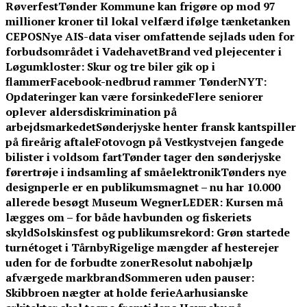
Røverfest
Tønder Kommune kan frigøre op mod 97
millioner kroner til lokal velfærd ifølge tænketanken
CEPOS
Nye AIS-data viser omfattende sejlads uden for
forbudsområdet i Vadehavet
Brand ved plejecenter i
Løgumkloster: Skur og tre biler gik op i
flammer
Facebook-nedbrud rammer TønderNYT:
Opdateringer kan være forsinkede
Flere seniorer
oplever aldersdiskrimination på
arbejdsmarkedet
Sønderjyske henter fransk kantspiller
på fireårig aftale
Fotovogn på Vestkystvejen fangede
bilister i voldsom fart
Tønder tager den sønderjyske
førertrøje i indsamling af småelektronik
Tønders nye
designperle er en publikumsmagnet – nu har 10.000
allerede besøgt Museum Wegner
LEDER: Kursen må
lægges om – for både havbunden og fiskeriets
skyld
Solskinsfest og publikumsrekord: Grøn startede
turnétoget i Tårnby
Rigelige mængder af hesterejer
uden for de forbudte zoner
Resolut nabohjælp
afværgede markbrand
Sommeren uden pauser:
Skibbroen nægter at holde ferie
Aarhusianske