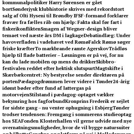
kommunalpolitiker Harry Sørensen er gået
bort
Sønderjysk klubhistorie skrives med rekordstort
salg af Olti Hyseni til Brøndby IF
SF-formand forklarer
fravær fra fælles råb om hjælp: Fakta skal før fart i
fiskerikonflikten
Smagen af Wegner-design bliver
temaet ved næste års DM i lagkage
Debatindlæg: Under
havoverfladen i vadehavet ved Rømø
Falck Rømø søger
friske kræfter
To markbrande ramte Agerskov
Trådløs
hjælp til flade batterier – Løsningen er på vej, for nu
kan du lade mobilen op mens du drikker
Skibbro-
festivalen reddet efter hektisk slutspurt
Magtskifte i
Skærbækcentret: Ny bestyrelse sender direktøren på
porten
Pædagogdrømmen lever videre i Tønder
24-årig
idømt bøder efter fund af lattergas på
motorvejen
Stilstand i pædagog-optaget vækker
bekymring hos fagforbund
Kronprins Frederik er sejlet
for sidste gang – nu venter ophugning i Esbjerg
Tønder
trodser tendensen: Fremgang i sommerens studieoptag
hos SEA
Fonden Klosterhallen vil gerne udvide med nye
overnatningsmuligheder, hvor de vil bygge natursuiter