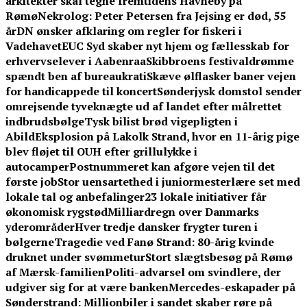
arkitekter skal tegne fremtidens Havneby på
Rømø
Nekrolog: Peter Petersen fra Jejsing er død, 55
år
DN ønsker afklaring om regler for fiskeri i
Vadehavet
EUC Syd skaber nyt hjem og fællesskab for
erhvervselever i Aabenraa
Skibbroens festivaldrømme
spændt ben af bureaukrati
Skæve ølflasker baner vejen
for handicappede til koncert
Sønderjysk domstol sender
omrejsende tyveknægte ud af landet efter målrettet
indbrudsbølge
Tysk bilist brød vigepligten i
Abild
Eksplosion på Lakolk Strand, hvor en 11-årig pige
blev fløjet til OUH efter grillulykke i
autocamper
Postnummeret kan afgøre vejen til det
første job
Stor uensartethed i juniormesterlære set med
lokale tal og anbefalinger
23 lokale initiativer får
økonomisk rygstød
Milliardregn over Danmarks
yderområder
Hver tredje dansker frygter turen i
bølgerne
Tragedie ved Fanø Strand: 80-årig kvinde
druknet under svømmetur
Stort slægtsbesøg på Rømø
af Mærsk-familien
Politi-advarsel om svindlere, der
udgiver sig for at være banken
Mercedes-eskapader på
Sønderstrand: Millionbiler i sandet skaber røre på