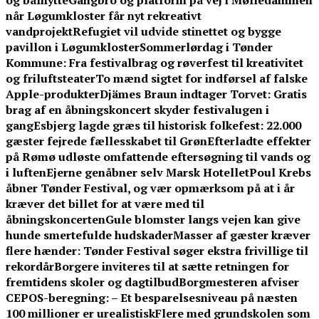
og bålhytte
Gangbro og platform på vej i Mølledammen
når Løgumkloster får nyt rekreativt
vandprojekt
Refugiet vil udvide stinettet og bygge
pavillon i Løgumkloster
Sommerlørdag i Tønder
Kommune: Fra festivalbrag og røverfest til kreativitet
og friluftsteater
To mænd sigtet for indførsel af falske
Apple-produkter
Djämes Braun indtager Torvet: Gratis
brag af en åbningskoncert skyder festivalugen i
gang
Esbjerg lagde græs til historisk folkefest: 22.000
gæster fejrede fællesskabet til Grøn
Efterladte effekter
på Rømø udløste omfattende eftersøgning til vands og
i luften
Ejerne genåbner selv Marsk Hotellet
Poul Krebs
åbner Tønder Festival, og vær opmærksom på at i år
kræver det billet for at være med til
åbningskoncerten
Gule blomster langs vejen kan give
hunde smertefulde hudskader
Masser af gæster kræver
flere hænder: Tønder Festival søger ekstra frivillige til
rekordår
Borgere inviteres til at sætte retningen for
fremtidens skoler og dagtilbud
Borgmesteren afviser
CEPOS-beregning: – Et besparelsesniveau på næsten
100 millioner er urealistisk
Flere med grundskolen som