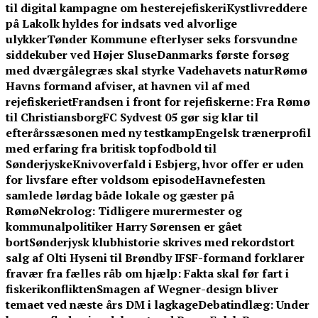
til digital kampagne om hesterejefiskeri
Kystlivreddere
på Lakolk hyldes for indsats ved alvorlige
ulykker
Tønder Kommune efterlyser seks forsvundne
siddekuber ved Højer Sluse
Danmarks første forsøg
med dværgålegræs skal styrke Vadehavets natur
Rømø
Havns formand afviser, at havnen vil af med
rejefiskeriet
Frandsen i front for rejefiskerne: Fra Rømø
til Christiansborg
FC Sydvest 05 gør sig klar til
efterårssæsonen med ny testkamp
Engelsk trænerprofil
med erfaring fra britisk topfodbold til
Sønderjyske
Knivoverfald i Esbjerg, hvor offer er uden
for livsfare efter voldsom episode
Havnefesten
samlede lørdag både lokale og gæster på
Rømø
Nekrolog: Tidligere murermester og
kommunalpolitiker Harry Sørensen er gået
bort
Sønderjysk klubhistorie skrives med rekordstort
salg af Olti Hyseni til Brøndby IF
SF-formand forklarer
fravær fra fælles råb om hjælp: Fakta skal før fart i
fiskerikonflikten
Smagen af Wegner-design bliver
temaet ved næste års DM i lagkage
Debatindlæg: Under