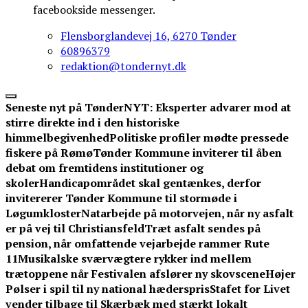
facebookside messenger.
Flensborglandevej 16, 6270 Tønder
60896379
redaktion@tondernyt.dk
Seneste nyt på TønderNYT:
Eksperter advarer mod at
stirre direkte ind i den historiske
himmelbegivenhed
Politiske profiler mødte pressede
fiskere på Rømø
Tønder Kommune inviterer til åben
debat om fremtidens institutioner og
skoler
Handicapområdet skal gentænkes, derfor
invitererer Tønder Kommune til stormøde i
Løgumkloster
Natarbejde på motorvejen, når ny asfalt
er på vej til Christiansfeld
Træt asfalt sendes på
pension, når omfattende vejarbejde rammer Rute
11
Musikalske sværvægtere rykker ind mellem
trætoppene når Festivalen afslører ny skovscene
Højer
Pølser i spil til ny national hæderspris
Stafet for Livet
vender tilbage til Skærbæk med stærkt lokalt