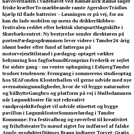
havoverfladen i vadehavet ved Rømø
Falck Rømø søger
friske kræfter
To markbrande ramte Agerskov
Trådløs
hjælp til flade batterier – Løsningen er på vej, for nu
kan du lade mobilen op mens du drikker
Skibbro-
festivalen reddet efter hektisk slutspurt
Magtskifte i
Skærbækcentret: Ny bestyrelse sender direktøren på
porten
Pædagogdrømmen lever videre i Tønder
24-årig
idømt bøder efter fund af lattergas på
motorvejen
Stilstand i pædagog-optaget vækker
bekymring hos fagforbund
Kronprins Frederik er sejlet
for sidste gang – nu venter ophugning i Esbjerg
Tønder
trodser tendensen: Fremgang i sommerens studieoptag
hos SEA
Fonden Klosterhallen vil gerne udvide med nye
overnatningsmuligheder, hvor de vil bygge natursuiter
og bålhytte
Gangbro og platform på vej i Mølledammen
når Løgumkloster får nyt rekreativt
vandprojekt
Refugiet vil udvide stinettet og bygge
pavillon i Løgumkloster
Sommerlørdag i Tønder
Kommune: Fra festivalbrag og røverfest til kreativitet
og friluftsteater
To mænd sigtet for indførsel af falske
Apple-produkter
Djämes Braun indtager Torvet: Gratis