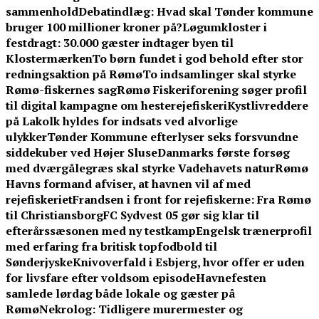
sammenhold
Debatindlæg: Hvad skal Tønder kommune
bruger 100 millioner kroner på?
Løgumkloster i
festdragt: 30.000 gæster indtager byen til
Klostermærken
To børn fundet i god behold efter stor
redningsaktion på Rømø
To indsamlinger skal styrke
Rømø-fiskernes sag
Rømø Fiskeriforening søger profil
til digital kampagne om hesterejefiskeri
Kystlivreddere
på Lakolk hyldes for indsats ved alvorlige
ulykker
Tønder Kommune efterlyser seks forsvundne
siddekuber ved Højer Sluse
Danmarks første forsøg
med dværgålegræs skal styrke Vadehavets natur
Rømø
Havns formand afviser, at havnen vil af med
rejefiskeriet
Frandsen i front for rejefiskerne: Fra Rømø
til Christiansborg
FC Sydvest 05 gør sig klar til
efterårssæsonen med ny testkamp
Engelsk trænerprofil
med erfaring fra britisk topfodbold til
Sønderjyske
Knivoverfald i Esbjerg, hvor offer er uden
for livsfare efter voldsom episode
Havnefesten
samlede lørdag både lokale og gæster på
Rømø
Nekrolog: Tidligere murermester og