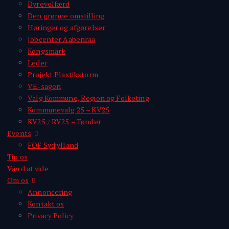
Dyrevelfærd
Den grønne omstilling
Høringer og afgørelser
Jobcenter Aabenraa
Kongsmark
Leder
Projekt Plastikstorm
VE-sagen
Valg Kommune, Region og Folketing
Kommunevalg 25 – KV25
KV25 / RV25 – Tønder
Events
FOF Sydjylland
Tip os
Værd at vide
Om os
Annoncering
Kontakt os
Privacy Policy