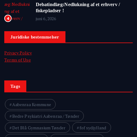
Debatindlæg:Nedlukning af et erhverv /
fiskepladser !
juni 6, 2026
4
Juridiske bestemmelser
Privacy Policy
Terms of Use
Tags
Aabenraa Kommune
Bedre Psykiatri Aabenraa / Tønder
Det Blå Gymnasium Tønder
fof sydjylland