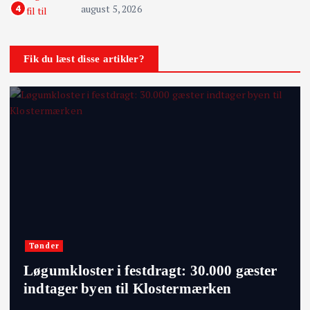
august 5, 2026
4
Fik du læst disse artikler?
Tønder
Løgumkloster i festdragt: 30.000 gæster
indtager byen til Klostermærken