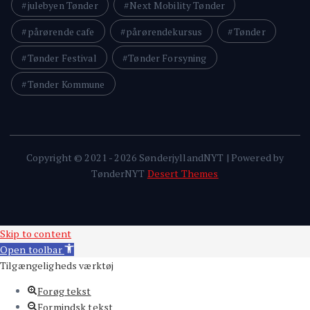
julebyen Tønder
Next Mobility Tønder
pårørende cafe
pårørendekursus
Tønder
Tønder Festival
Tønder Forsyning
Tønder Kommune
Copyright © 2021 - 2026 SønderjyllandNYT | Powered by
TønderNYT
Desert Themes
Skip to content
Open toolbar
Tilgængeligheds værktøj
Forøg tekst
Formindsk tekst