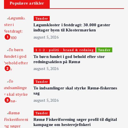
Populære artikler
Tønder
Løgumkloster i festdragt: 30.000 gæster
indtager byen til Klostermærken
august 5, 2026
1
1-1-2 - politi - brand & redning
Tønder
To børn fundet i god behold efter stor
redningsaktion på Rømø
august 5, 2026
2
Tønder
To indsamlinger skal styrke Rømø-fiskernes
sag
august 5, 2026
3
Tønder
Rømø Fiskeriforening søger profil til digital
kampagne om hesterejefiskeri