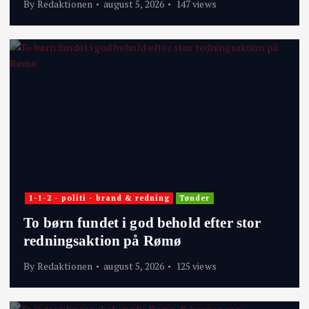
By
Redaktionen
august 5, 2026
147 views
1-1-2 - politi - brand & redning
Tønder
To børn fundet i god behold efter stor
redningsaktion på Rømø
By
Redaktionen
august 5, 2026
125 views