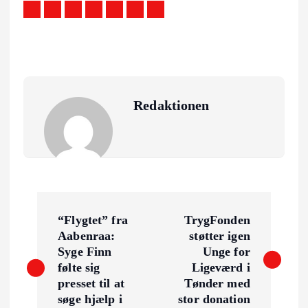
Redaktionen
I
“Flygtet” fra
TrygFonden
n
Aabenraa:
støtter igen
Syge Finn
Unge for
d
følte sig
Ligeværd i
presset til at
Tønder med
søge hjælp i
stor donation