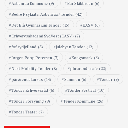
Aabenraa Kommune
(9)
Bar Skibbroen
(6)
Bedre Psykiatri Aabenraa / Tønder
(42)
Det Blå Gymnasium Tønder
(15)
EASV
(6)
Erhvervsakademi SydVest (EASV)
(7)
fof sydjylland
(8)
julebyen Tønder
(12)
Jørgen Popp Petersen
(7)
Kongsmark
(6)
Next Mobility Tønder
(8)
pårørende cafe
(22)
pårørendekursus
(14)
Sammen
(6)
Tønder
(9)
Tønder Erhvervsråd
(6)
Tønder Festival
(10)
Tønder Forsyning
(9)
Tønder Kommune
(26)
Tønder Teater
(7)