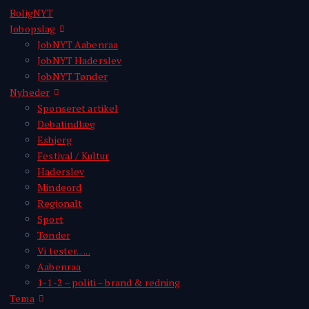
BoligNYT
Jobopslag
JobNYT Aabenraa
JobNYT Haderslev
JobNYT Tønder
Nyheder
Sponseret artikel
Debatindlæg
Esbjerg
Festival / Kultur
Haderslev
Mindeord
Regionalt
Sport
Tønder
Vi tester…..
Aabenraa
1-1-2 – politi – brand & redning
Tema