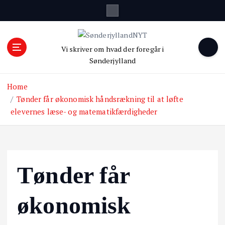
S
k
i
p
Vi skriver om hvad der foregår i
t
Sønderjylland
o
c
Home
o
n
Tønder får økonomisk håndsrækning til at løfte
t
elevernes læse- og matematikfærdigheder
e
n
t
Tønder får
økonomisk