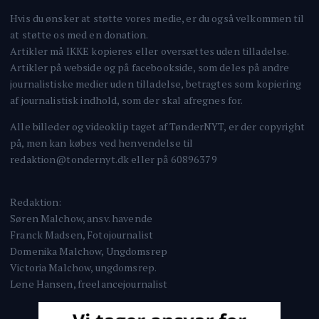
Hvis du ønsker at støtte vores medie, er du også velkommen til
at støtte os med en donation.
Artikler må IKKE kopieres eller oversættes uden tilladelse.
Artikler på webside og på facebookside, som deles på andre
journalistiske medier uden tilladelse, betragtes som kopiering
af journalistisk indhold, som der skal afregnes for.
Alle billeder og videoklip taget af TønderNYT, er der copyright
på, men kan købes ved henvendelse til
redaktion@tondernyt.dk eller på 60896379
Redaktion:
Søren Malchow, ansv. havende
Franck Madsen, Fotojournalist
Domenika Malchow, Ungdomsrep
Victoria Malchow, ungdomsrep.
Lene Hansen, freelancejournalist