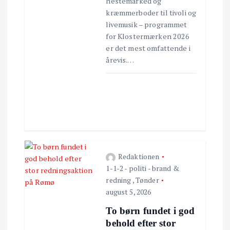
hestemarked og
kræmmerboder til tivoli og
t
livemusik – programmet
for Klostermærken 2026
i
er det mest omfattende i
årevis.…
o
n
Redaktionen
1-1-2 - politi - brand &
redning
,
Tønder
august 5, 2026
To børn fundet i god
behold efter stor