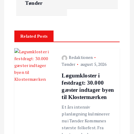
l
Tønder
æ
g
Related Posts
s
n
Redaktionen
Tønder
august 5, 2026
a
Løgumkloster i
festdragt: 30.000
v
gæster indtager byen
til Klostermærken
i
Et års intensiv
planlægning kulminerer
g
nu i Tønder Kommunes
største folkefest. Fra
a