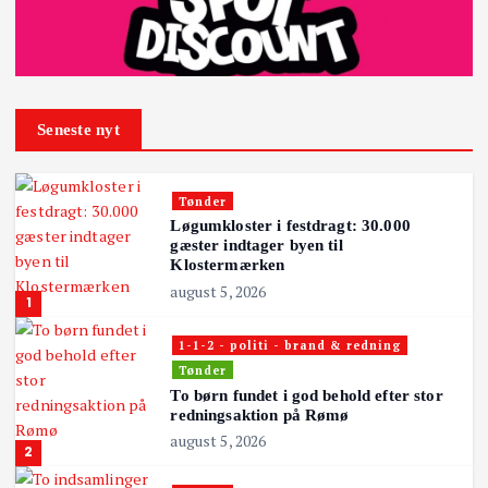
Seneste nyt
Tønder
Løgumkloster i festdragt: 30.000
gæster indtager byen til
Klostermærken
august 5, 2026
1
1-1-2 - politi - brand & redning
Tønder
To børn fundet i god behold efter stor
redningsaktion på Rømø
august 5, 2026
2