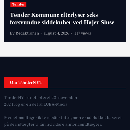
Tønder
Tønder Kommune efterlyser seks
forsvundne siddekuber ved Højer Sluse
By
Redaktionen
august 4, 2026
117 views
Om TønderNYT
TønderNYT er etableret 22. november
2021, og er en del af LUBA-Media
Mediet modtager ikke mediestøtte, men er udelukket baseret
på de indtægter vi får ind videre annonceindtægter.