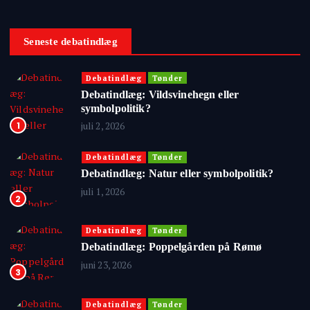
Seneste debatindlæg
Debatindlæg
Tønder
Debatindlæg: Vildsvinehegn eller
symbolpolitik?
juli 2, 2026
1
Debatindlæg
Tønder
Debatindlæg: Natur eller symbolpolitik?
juli 1, 2026
2
Debatindlæg
Tønder
Debatindlæg: Poppelgården på Rømø
juni 23, 2026
3
Debatindlæg
Tønder