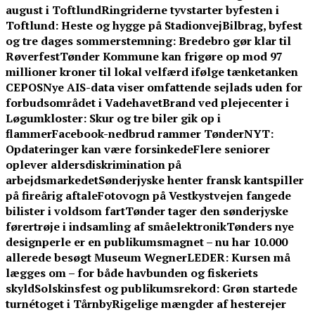
august i Toftlund
Ringriderne tyvstarter byfesten i
Toftlund: Heste og hygge på Stadionvej
Bilbrag, byfest
og tre dages sommerstemning: Bredebro gør klar til
Røverfest
Tønder Kommune kan frigøre op mod 97
millioner kroner til lokal velfærd ifølge tænketanken
CEPOS
Nye AIS-data viser omfattende sejlads uden for
forbudsområdet i Vadehavet
Brand ved plejecenter i
Løgumkloster: Skur og tre biler gik op i
flammer
Facebook-nedbrud rammer TønderNYT:
Opdateringer kan være forsinkede
Flere seniorer
oplever aldersdiskrimination på
arbejdsmarkedet
Sønderjyske henter fransk kantspiller
på fireårig aftale
Fotovogn på Vestkystvejen fangede
bilister i voldsom fart
Tønder tager den sønderjyske
førertrøje i indsamling af småelektronik
Tønders nye
designperle er en publikumsmagnet – nu har 10.000
allerede besøgt Museum Wegner
LEDER: Kursen må
lægges om – for både havbunden og fiskeriets
skyld
Solskinsfest og publikumsrekord: Grøn startede
turnétoget i Tårnby
Rigelige mængder af hesterejer