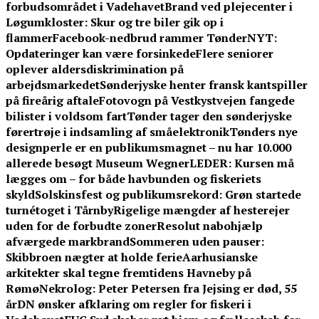
forbudsområdet i Vadehavet
Brand ved plejecenter i
Løgumkloster: Skur og tre biler gik op i
flammer
Facebook-nedbrud rammer TønderNYT:
Opdateringer kan være forsinkede
Flere seniorer
oplever aldersdiskrimination på
arbejdsmarkedet
Sønderjyske henter fransk kantspiller
på fireårig aftale
Fotovogn på Vestkystvejen fangede
bilister i voldsom fart
Tønder tager den sønderjyske
førertrøje i indsamling af småelektronik
Tønders nye
designperle er en publikumsmagnet – nu har 10.000
allerede besøgt Museum Wegner
LEDER: Kursen må
lægges om – for både havbunden og fiskeriets
skyld
Solskinsfest og publikumsrekord: Grøn startede
turnétoget i Tårnby
Rigelige mængder af hesterejer
uden for de forbudte zoner
Resolut nabohjælp
afværgede markbrand
Sommeren uden pauser:
Skibbroen nægter at holde ferie
Aarhusianske
arkitekter skal tegne fremtidens Havneby på
Rømø
Nekrolog: Peter Petersen fra Jejsing er død, 55
år
DN ønsker afklaring om regler for fiskeri i