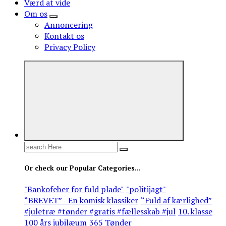
Værd at vide
Om os
Annoncering
Kontakt os
Privacy Policy
Search
for:
Or check our Popular Categories...
"Bankofeber for fuld plade"
"politijagt"
“BREVET” - En komisk klassiker
“Fuld af kærlighed”
#juletræ #tønder #gratis #fællesskab #jul
10. klasse
100 års jubilæum
365 Tønder