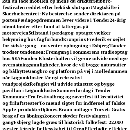
kan du lade mobilen op mens du drikker
Skibbro-
festivalen reddet efter hektisk slutspurt
Magtskifte i
Skærbækcentret: Ny bestyrelse sender direktøren på
porten
Pædagogdrømmen lever videre i Tønder
24-årig
idømt bøder efter fund af lattergas på
motorvejen
Stilstand i pædagog-optaget vækker
bekymring hos fagforbund
Kronprins Frederik er sejlet
for sidste gang – nu venter ophugning i Esbjerg
Tønder
trodser tendensen: Fremgang i sommerens studieoptag
hos SEA
Fonden Klosterhallen vil gerne udvide med nye
overnatningsmuligheder, hvor de vil bygge natursuiter
og bålhytte
Gangbro og platform på vej i Mølledammen
når Løgumkloster får nyt rekreativt
vandprojekt
Refugiet vil udvide stinettet og bygge
pavillon i Løgumkloster
Sommerlørdag i Tønder
Kommune: Fra festivalbrag og røverfest til kreativitet
og friluftsteater
To mænd sigtet for indførsel af falske
Apple-produkter
Djämes Braun indtager Torvet: Gratis
brag af en åbningskoncert skyder festivalugen i
gang
Esbjerg lagde græs til historisk folkefest: 22.000
gæster fejrede fællesskabet til Grøn
Efterladte effekter