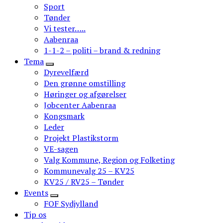
Sport
Tønder
Vi tester…..
Aabenraa
1-1-2 – politi – brand & redning
Tema
Dyrevelfærd
Den grønne omstilling
Høringer og afgørelser
Jobcenter Aabenraa
Kongsmark
Leder
Projekt Plastikstorm
VE-sagen
Valg Kommune, Region og Folketing
Kommunevalg 25 – KV25
KV25 / RV25 – Tønder
Events
FOF Sydjylland
Tip os