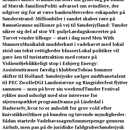
af Mærsk-familien
Politi-advarsel om svindlere, der
udgiver sig for at være banken
Mercedes-eskapader på
Sønderstrand: Millionbiler i sandet skaber røre på
Rømø
Grønne millioner på vej til Sønderjylland: Tønder
sikrer sig del af stor VE-pulje
Lørdagskoncerter på
Torvet vender tilbage — start i dag med Men With
Manners
Musikalsk mudderkast i vadehavet med lokal
strid om tekst-rettigheder blusser
Lokal politiker vil
gøre åen til turistattraktion med roture på
Vidåen
Øjeblikkeligt stop i Esbjerg Energy:
Assistenttræner færdig i klubben
Tobias Sommer
skifter til Holland: Sønderjyske sælger midtbanetalent
til PEC Zwolle
DGI Landsstævne og Ringriderfest flytter
sammen — men på hver sin weekend
Tønder Festival
rykker mod udsolgt med stor interesse for
stjernespækket program
Drama på Lindedal i
Haderselv, hvor to er anholdt for grov vold efter
knivstikkeri
Miner på bunden og tøvende myndigheder:
Sådan startede Vadehavssagen
Sommerpenge gennem
Airbnb, men pas på de juridiske faldgruber
Sønderjysk