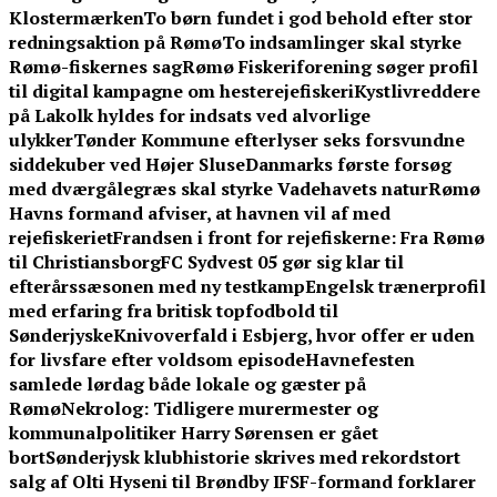
Klostermærken
To børn fundet i god behold efter stor
redningsaktion på Rømø
To indsamlinger skal styrke
Rømø-fiskernes sag
Rømø Fiskeriforening søger profil
til digital kampagne om hesterejefiskeri
Kystlivreddere
på Lakolk hyldes for indsats ved alvorlige
ulykker
Tønder Kommune efterlyser seks forsvundne
siddekuber ved Højer Sluse
Danmarks første forsøg
med dværgålegræs skal styrke Vadehavets natur
Rømø
Havns formand afviser, at havnen vil af med
rejefiskeriet
Frandsen i front for rejefiskerne: Fra Rømø
til Christiansborg
FC Sydvest 05 gør sig klar til
efterårssæsonen med ny testkamp
Engelsk trænerprofil
med erfaring fra britisk topfodbold til
Sønderjyske
Knivoverfald i Esbjerg, hvor offer er uden
for livsfare efter voldsom episode
Havnefesten
samlede lørdag både lokale og gæster på
Rømø
Nekrolog: Tidligere murermester og
kommunalpolitiker Harry Sørensen er gået
bort
Sønderjysk klubhistorie skrives med rekordstort
salg af Olti Hyseni til Brøndby IF
SF-formand forklarer