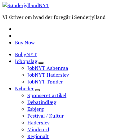
Vi skriver om hvad der foregår i Sønderjylland
Buy Now
BoligNYT
Jobopslag
JobNYT Aabenraa
JobNYT Haderslev
JobNYT Tønder
Nyheder
Sponseret artikel
Debatindlæg
Esbjerg
Festival / Kultur
Haderslev
Mindeord
Regionalt