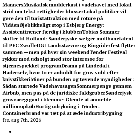
Manners
Musikalsk mudderkast i vadehavet med lokal
strid om tekst-rettigheder blusser
Lokal politiker vil
gøre åen til turistattraktion med roture på
Vidåen
Øjeblikkeligt stop i Esbjerg Energy:
Assistenttræner færdig i klubben
Tobias Sommer
skifter til Holland: Sønderjyske sælger midtbanetalent
til PEC Zwolle
DGI Landsstævne og Ringriderfest flytter
sammen — men på hver sin weekend
Tønder Festival
rykker mod udsolgt med stor interesse for
stjernespækket program
Drama på Lindedal i
Haderselv, hvor to er anholdt for grov vold efter
knivstikkeri
Miner på bunden og tøvende myndigheder:
Sådan startede Vadehavssagen
Sommerpenge gennem
Airbnb, men pas på de juridiske faldgruber
Sønderjysk
grovvaregigant i klemme: Glemte at anmelde
millionopkøb
Hurtig udrykning i Tønder:
Containerbrand var tæt på at æde industribygning
fre. aug 7th, 2026