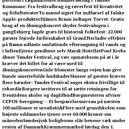
pavillon i Løgumkloster
Sommerlørdag i Tønder
Kommune: Fra festivalbrag og røverfest til kreativitet
og friluftsteater
To mænd sigtet for indførsel af falske
Apple-produkter
Djämes Braun indtager Torvet: Gratis
brag af en åbningskoncert skyder festivalugen i
gang
Esbjerg lagde græs til historisk folkefest: 22.000
gæster fejrede fællesskabet til Grøn
Efterladte effekter
på Rømø udløste omfattende eftersøgning til vands og
i luften
Ejerne genåbner selv Marsk Hotellet
Poul Krebs
åbner Tønder Festival, og vær opmærksom på at i år
kræver det billet for at være med til
åbningskoncerten
Gule blomster langs vejen kan give
hunde smertefulde hudskader
Masser af gæster kræver
flere hænder: Tønder Festival søger ekstra frivillige til
rekordår
Borgere inviteres til at sætte retningen for
fremtidens skoler og dagtilbud
Borgmesteren afviser
CEPOS-beregning: – Et besparelsesniveau på næsten
100 millioner er urealistisk
Flere med grundskolen som
højeste uddannelse tjener over 60.000 kroner om
måneden
Sønderjysk boligboom slår benene væk under
resten af Danmark
Kræmmermarked lørdag den 1.