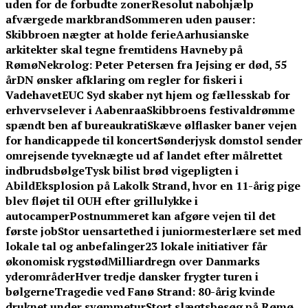
uden for de forbudte zoner
Resolut nabohjælp
afværgede markbrand
Sommeren uden pauser:
Skibbroen nægter at holde ferie
Aarhusianske
arkitekter skal tegne fremtidens Havneby på
Rømø
Nekrolog: Peter Petersen fra Jejsing er død, 55
år
DN ønsker afklaring om regler for fiskeri i
Vadehavet
EUC Syd skaber nyt hjem og fællesskab for
erhvervselever i Aabenraa
Skibbroens festivaldrømme
spændt ben af bureaukrati
Skæve ølflasker baner vejen
for handicappede til koncert
Sønderjysk domstol sender
omrejsende tyveknægte ud af landet efter målrettet
indbrudsbølge
Tysk bilist brød vigepligten i
Abild
Eksplosion på Lakolk Strand, hvor en 11-årig pige
blev fløjet til OUH efter grillulykke i
autocamper
Postnummeret kan afgøre vejen til det
første job
Stor uensartethed i juniormesterlære set med
lokale tal og anbefalinger
23 lokale initiativer får
økonomisk rygstød
Milliardregn over Danmarks
yderområder
Hver tredje dansker frygter turen i
bølgerne
Tragedie ved Fanø Strand: 80-årig kvinde
druknet under svømmetur
Stort slægtsbesøg på Rømø