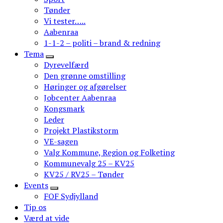
Tønder
Vi tester…..
Aabenraa
1-1-2 – politi – brand & redning
Tema
Dyrevelfærd
Den grønne omstilling
Høringer og afgørelser
Jobcenter Aabenraa
Kongsmark
Leder
Projekt Plastikstorm
VE-sagen
Valg Kommune, Region og Folketing
Kommunevalg 25 – KV25
KV25 / RV25 – Tønder
Events
FOF Sydjylland
Tip os
Værd at vide