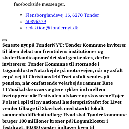
facebookside messenger.
Flensborglandevej 16, 6270 Tønder
60896379
redaktion@tondernyt.dk
Seneste nyt på TønderNYT:
Tønder Kommune inviterer
til åben debat om fremtidens institutioner og
skoler
Handicapområdet skal gentænkes, derfor
invitererer Tønder Kommune til stormøde i
Løgumkloster
Natarbejde på motorvejen, når ny asfalt
er på vej til Christiansfeld
Træt asfalt sendes på
pension, når omfattende vejarbejde rammer Rute
11
Musikalske sværvægtere rykker ind mellem
trætoppene når Festivalen afslører ny skovscene
Højer
Pølser i spil til ny national hæderspris
Stafet for Livet
vender tilbage til Skærbæk med stærkt lokalt
sammenhold
Debatindlæg: Hvad skal Tønder kommune
bruger 100 millioner kroner på?
Løgumkloster i
festdragt: 30.000 gæster indtager byen til