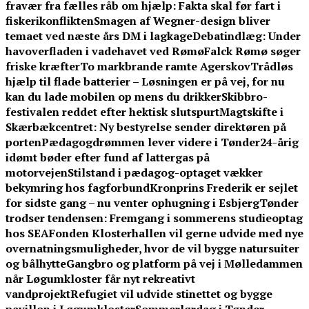
fravær fra fælles råb om hjælp: Fakta skal før fart i
fiskerikonflikten
Smagen af Wegner-design bliver
temaet ved næste års DM i lagkage
Debatindlæg: Under
havoverfladen i vadehavet ved Rømø
Falck Rømø søger
friske kræfter
To markbrande ramte Agerskov
Trådløs
hjælp til flade batterier – Løsningen er på vej, for nu
kan du lade mobilen op mens du drikker
Skibbro-
festivalen reddet efter hektisk slutspurt
Magtskifte i
Skærbækcentret: Ny bestyrelse sender direktøren på
porten
Pædagogdrømmen lever videre i Tønder
24-årig
idømt bøder efter fund af lattergas på
motorvejen
Stilstand i pædagog-optaget vækker
bekymring hos fagforbund
Kronprins Frederik er sejlet
for sidste gang – nu venter ophugning i Esbjerg
Tønder
trodser tendensen: Fremgang i sommerens studieoptag
hos SEA
Fonden Klosterhallen vil gerne udvide med nye
overnatningsmuligheder, hvor de vil bygge natursuiter
og bålhytte
Gangbro og platform på vej i Mølledammen
når Løgumkloster får nyt rekreativt
vandprojekt
Refugiet vil udvide stinettet og bygge