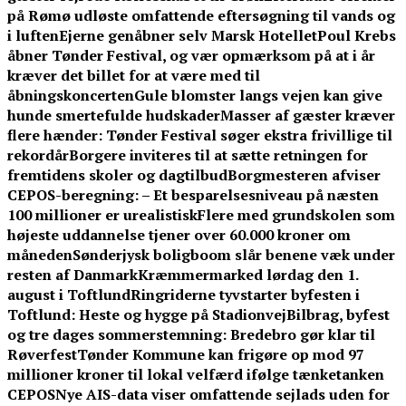
på Rømø udløste omfattende eftersøgning til vands og
i luften
Ejerne genåbner selv Marsk Hotellet
Poul Krebs
åbner Tønder Festival, og vær opmærksom på at i år
kræver det billet for at være med til
åbningskoncerten
Gule blomster langs vejen kan give
hunde smertefulde hudskader
Masser af gæster kræver
flere hænder: Tønder Festival søger ekstra frivillige til
rekordår
Borgere inviteres til at sætte retningen for
fremtidens skoler og dagtilbud
Borgmesteren afviser
CEPOS-beregning: – Et besparelsesniveau på næsten
100 millioner er urealistisk
Flere med grundskolen som
højeste uddannelse tjener over 60.000 kroner om
måneden
Sønderjysk boligboom slår benene væk under
resten af Danmark
Kræmmermarked lørdag den 1.
august i Toftlund
Ringriderne tyvstarter byfesten i
Toftlund: Heste og hygge på Stadionvej
Bilbrag, byfest
og tre dages sommerstemning: Bredebro gør klar til
Røverfest
Tønder Kommune kan frigøre op mod 97
millioner kroner til lokal velfærd ifølge tænketanken
CEPOS
Nye AIS-data viser omfattende sejlads uden for