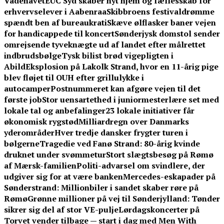
Vadehavet
EUC Syd skaber nyt hjem og fællesskab for
erhvervselever i Aabenraa
Skibbroens festivaldrømme
spændt ben af bureaukrati
Skæve ølflasker baner vejen
for handicappede til koncert
Sønderjysk domstol sender
omrejsende tyveknægte ud af landet efter målrettet
indbrudsbølge
Tysk bilist brød vigepligten i
Abild
Eksplosion på Lakolk Strand, hvor en 11-årig pige
blev fløjet til OUH efter grillulykke i
autocamper
Postnummeret kan afgøre vejen til det
første job
Stor uensartethed i juniormesterlære set med
lokale tal og anbefalinger
23 lokale initiativer får
økonomisk rygstød
Milliardregn over Danmarks
yderområder
Hver tredje dansker frygter turen i
bølgerne
Tragedie ved Fanø Strand: 80-årig kvinde
druknet under svømmetur
Stort slægtsbesøg på Rømø
af Mærsk-familien
Politi-advarsel om svindlere, der
udgiver sig for at være banken
Mercedes-eskapader på
Sønderstrand: Millionbiler i sandet skaber røre på
Rømø
Grønne millioner på vej til Sønderjylland: Tønder
sikrer sig del af stor VE-pulje
Lørdagskoncerter på
Torvet vender tilbage — start i dag med Men With