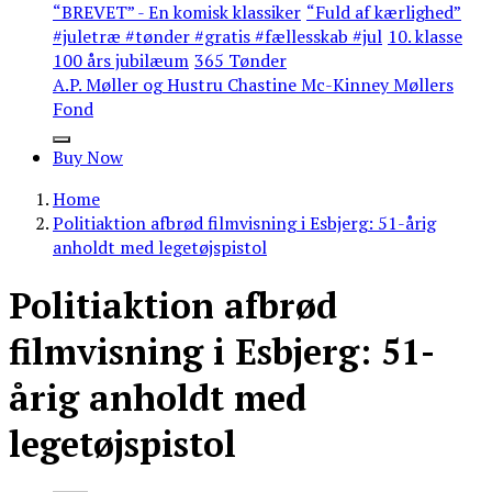
“BREVET” - En komisk klassiker
“Fuld af kærlighed”
#juletræ #tønder #gratis #fællesskab #jul
10. klasse
100 års jubilæum
365 Tønder
A.P. Møller og Hustru Chastine Mc-Kinney Møllers
Fond
Buy Now
Home
Politiaktion afbrød filmvisning i Esbjerg: 51-årig
anholdt med legetøjspistol
Politiaktion afbrød
filmvisning i Esbjerg: 51-
årig anholdt med
legetøjspistol