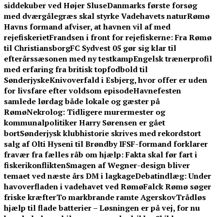
siddekuber ved Højer Sluse
Danmarks første forsøg
med dværgålegræs skal styrke Vadehavets natur
Rømø
Havns formand afviser, at havnen vil af med
rejefiskeriet
Frandsen i front for rejefiskerne: Fra Rømø
til Christiansborg
FC Sydvest 05 gør sig klar til
efterårssæsonen med ny testkamp
Engelsk trænerprofil
med erfaring fra britisk topfodbold til
Sønderjyske
Knivoverfald i Esbjerg, hvor offer er uden
for livsfare efter voldsom episode
Havnefesten
samlede lørdag både lokale og gæster på
Rømø
Nekrolog: Tidligere murermester og
kommunalpolitiker Harry Sørensen er gået
bort
Sønderjysk klubhistorie skrives med rekordstort
salg af Olti Hyseni til Brøndby IF
SF-formand forklarer
fravær fra fælles råb om hjælp: Fakta skal før fart i
fiskerikonflikten
Smagen af Wegner-design bliver
temaet ved næste års DM i lagkage
Debatindlæg: Under
havoverfladen i vadehavet ved Rømø
Falck Rømø søger
friske kræfter
To markbrande ramte Agerskov
Trådløs
hjælp til flade batterier – Løsningen er på vej, for nu