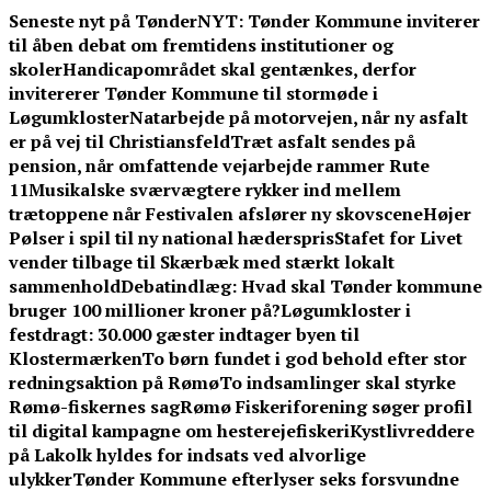
Skip
Seneste nyt på TønderNYT:
Tønder Kommune inviterer
to
til åben debat om fremtidens institutioner og
content
skoler
Handicapområdet skal gentænkes, derfor
invitererer Tønder Kommune til stormøde i
Løgumkloster
Natarbejde på motorvejen, når ny asfalt
er på vej til Christiansfeld
Træt asfalt sendes på
pension, når omfattende vejarbejde rammer Rute
11
Musikalske sværvægtere rykker ind mellem
trætoppene når Festivalen afslører ny skovscene
Højer
Pølser i spil til ny national hæderspris
Stafet for Livet
vender tilbage til Skærbæk med stærkt lokalt
sammenhold
Debatindlæg: Hvad skal Tønder kommune
bruger 100 millioner kroner på?
Løgumkloster i
festdragt: 30.000 gæster indtager byen til
Klostermærken
To børn fundet i god behold efter stor
redningsaktion på Rømø
To indsamlinger skal styrke
Rømø-fiskernes sag
Rømø Fiskeriforening søger profil
til digital kampagne om hesterejefiskeri
Kystlivreddere
på Lakolk hyldes for indsats ved alvorlige
ulykker
Tønder Kommune efterlyser seks forsvundne