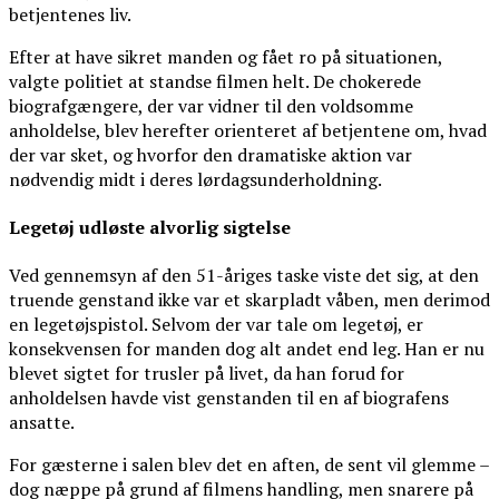
betjentenes liv.
Efter at have sikret manden og fået ro på situationen,
valgte politiet at standse filmen helt. De chokerede
biografgængere, der var vidner til den voldsomme
anholdelse, blev herefter orienteret af betjentene om, hvad
der var sket, og hvorfor den dramatiske aktion var
nødvendig midt i deres lørdagsunderholdning.
Legetøj udløste alvorlig sigtelse
Ved gennemsyn af den 51-åriges taske viste det sig, at den
truende genstand ikke var et skarpladt våben, men derimod
en legetøjspistol. Selvom der var tale om legetøj, er
konsekvensen for manden dog alt andet end leg. Han er nu
blevet sigtet for trusler på livet, da han forud for
anholdelsen havde vist genstanden til en af biografens
ansatte.
For gæsterne i salen blev det en aften, de sent vil glemme –
dog næppe på grund af filmens handling, men snarere på