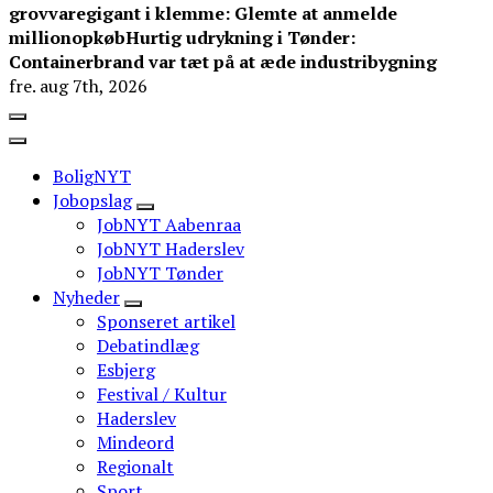
grovvaregigant i klemme: Glemte at anmelde
millionopkøb
Hurtig udrykning i Tønder:
Containerbrand var tæt på at æde industribygning
fre. aug 7th, 2026
BoligNYT
Jobopslag
JobNYT Aabenraa
JobNYT Haderslev
JobNYT Tønder
Nyheder
Sponseret artikel
Debatindlæg
Esbjerg
Festival / Kultur
Haderslev
Mindeord
Regionalt
Sport