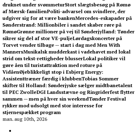
druknet under svømmetur
Stort slægtsbesøg på Rømø
af Mærsk-familien
Politi-advarsel om svindlere, der
udgiver sig for at være banken
Mercedes-eskapader på
Sønderstrand: Millionbiler i sandet skaber røre på
Rømø
Grønne millioner på vej til Sønderjylland: Tønder
sikrer sig del af stor VE-pulje
Lørdagskoncerter på
Torvet vender tilbage — start i dag med Men With
Manners
Musikalsk mudderkast i vadehavet med lokal
strid om tekst-rettigheder blusser
Lokal politiker vil
gøre åen til turistattraktion med roture på
Vidåen
Øjeblikkeligt stop i Esbjerg Energy:
Assistenttræner færdig i klubben
Tobias Sommer
skifter til Holland: Sønderjyske sælger midtbanetalent
til PEC Zwolle
DGI Landsstævne og Ringriderfest flytter
sammen — men på hver sin weekend
Tønder Festival
rykker mod udsolgt med stor interesse for
stjernespækket program
man. aug 10th, 2026