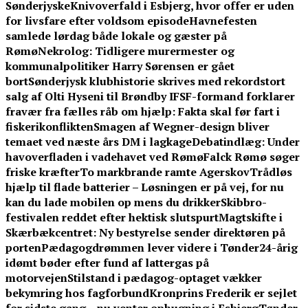
Sønderjyske
Knivoverfald i Esbjerg, hvor offer er uden
for livsfare efter voldsom episode
Havnefesten
samlede lørdag både lokale og gæster på
Rømø
Nekrolog: Tidligere murermester og
kommunalpolitiker Harry Sørensen er gået
bort
Sønderjysk klubhistorie skrives med rekordstort
salg af Olti Hyseni til Brøndby IF
SF-formand forklarer
fravær fra fælles råb om hjælp: Fakta skal før fart i
fiskerikonflikten
Smagen af Wegner-design bliver
temaet ved næste års DM i lagkage
Debatindlæg: Under
havoverfladen i vadehavet ved Rømø
Falck Rømø søger
friske kræfter
To markbrande ramte Agerskov
Trådløs
hjælp til flade batterier – Løsningen er på vej, for nu
kan du lade mobilen op mens du drikker
Skibbro-
festivalen reddet efter hektisk slutspurt
Magtskifte i
Skærbækcentret: Ny bestyrelse sender direktøren på
porten
Pædagogdrømmen lever videre i Tønder
24-årig
idømt bøder efter fund af lattergas på
motorvejen
Stilstand i pædagog-optaget vækker
bekymring hos fagforbund
Kronprins Frederik er sejlet