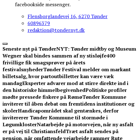
facebookside messenger.
Flensborglandevej 16, 6270 Tønder
60896379
redaktion@tondernyt.dk
Seneste nyt på TønderNYT:
Tønder midtby og Museum
Wegner skal bindes sammen af ny stisløjfe
400
frivillige fik smagsprøver på årets
festivalsnyheder
Tønder Festival melder om markant
billetsalg, hvor partoutbilletter kan være væk
mandag
Eksperter advarer mod at stirre direkte ind i
den historiske himmelbegivenhed
Politiske profiler
mødte pressede fiskere på Rømø
Tønder Kommune
inviterer til åben debat om fremtidens institutioner og
skoler
Handicapområdet skal gentænkes, derfor
invitererer Tønder Kommune til stormøde i
Løgumkloster
Natarbejde på motorvejen, når ny asfalt
er på vej til Christiansfeld
Træt asfalt sendes på
pension, når omfattende vejarbejde rammer Rute