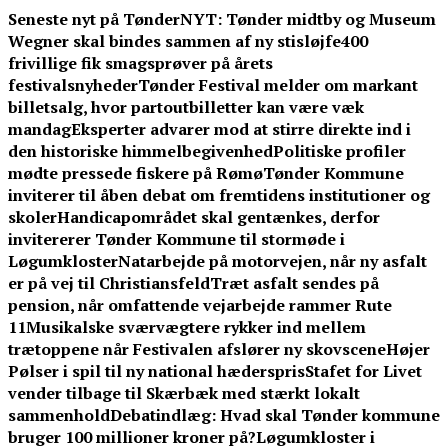
Skip
Seneste nyt på TønderNYT:
Tønder midtby og Museum
to
Wegner skal bindes sammen af ny stisløjfe
400
content
frivillige fik smagsprøver på årets
festivalsnyheder
Tønder Festival melder om markant
billetsalg, hvor partoutbilletter kan være væk
mandag
Eksperter advarer mod at stirre direkte ind i
den historiske himmelbegivenhed
Politiske profiler
mødte pressede fiskere på Rømø
Tønder Kommune
inviterer til åben debat om fremtidens institutioner og
skoler
Handicapområdet skal gentænkes, derfor
invitererer Tønder Kommune til stormøde i
Løgumkloster
Natarbejde på motorvejen, når ny asfalt
er på vej til Christiansfeld
Træt asfalt sendes på
pension, når omfattende vejarbejde rammer Rute
11
Musikalske sværvægtere rykker ind mellem
trætoppene når Festivalen afslører ny skovscene
Højer
Pølser i spil til ny national hæderspris
Stafet for Livet
vender tilbage til Skærbæk med stærkt lokalt
sammenhold
Debatindlæg: Hvad skal Tønder kommune
bruger 100 millioner kroner på?
Løgumkloster i