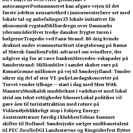
autocamper
Postnummeret kan afgøre vejen til det
første job
Stor uensartethed i juniormesterlære set med
lokale tal og anbefalinger
23 lokale initiativer får
økonomisk rygstød
Milliardregn over Danmarks
yderområder
Hver tredje dansker frygter turen i
bølgerne
Tragedie ved Fanø Strand: 80-årig kvinde
druknet under svømmetur
Stort slægtsbesøg på Rømø
af Mærsk-familien
Politi-advarsel om svindlere, der
udgiver sig for at være banken
Mercedes-eskapader på
Sønderstrand: Millionbiler i sandet skaber røre på
Rømø
Grønne millioner på vej til Sønderjylland: Tønder
sikrer sig del af stor VE-pulje
Lørdagskoncerter på
Torvet vender tilbage — start i dag med Men With
Manners
Musikalsk mudderkast i vadehavet med lokal
strid om tekst-rettigheder blusser
Lokal politiker vil
gøre åen til turistattraktion med roture på
Vidåen
Øjeblikkeligt stop i Esbjerg Energy:
Assistenttræner færdig i klubben
Tobias Sommer
skifter til Holland: Sønderjyske sælger midtbanetalent
til PEC Zwolle
DGI Landsstævne og Ringriderfest flytter