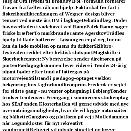
salg af Olti Hyseni til Brøndby IF
SF-formand forklarer
fravær fra fælles råb om hjælp: Fakta skal før fart i
fiskerikonflikten
Smagen af Wegner-design bliver
temaet ved næste års DM i lagkage
Debatindlæg: Under
havoverfladen i vadehavet ved Rømø
Falck Rømø søger
friske kræfter
To markbrande ramte Agerskov
Trådløs
hjælp til flade batterier – Løsningen er på vej, for nu
kan du lade mobilen op mens du drikker
Skibbro-
festivalen reddet efter hektisk slutspurt
Magtskifte i
Skærbækcentret: Ny bestyrelse sender direktøren på
porten
Pædagogdrømmen lever videre i Tønder
24-årig
idømt bøder efter fund af lattergas på
motorvejen
Stilstand i pædagog-optaget vækker
bekymring hos fagforbund
Kronprins Frederik er sejlet
for sidste gang – nu venter ophugning i Esbjerg
Tønder
trodser tendensen: Fremgang i sommerens studieoptag
hos SEA
Fonden Klosterhallen vil gerne udvide med nye
overnatningsmuligheder, hvor de vil bygge natursuiter
og bålhytte
Gangbro og platform på vej i Mølledammen
når Løgumkloster får nyt rekreativt
vandprojekt
Refugiet vil udvide stinettet og bygge