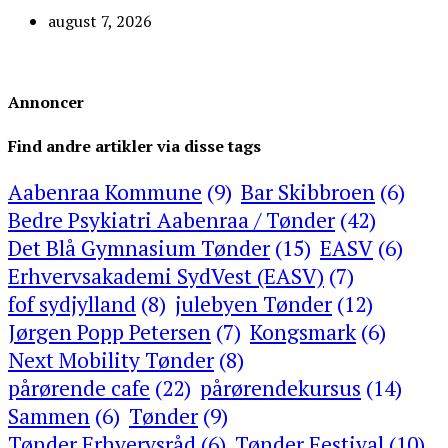
august 7, 2026
Annoncer
Find andre artikler via disse tags
Aabenraa Kommune
(9)
Bar Skibbroen
(6)
Bedre Psykiatri Aabenraa / Tønder
(42)
Det Blå Gymnasium Tønder
(15)
EASV
(6)
Erhvervsakademi SydVest (EASV)
(7)
fof sydjylland
(8)
julebyen Tønder
(12)
Jørgen Popp Petersen
(7)
Kongsmark
(6)
Next Mobility Tønder
(8)
pårørende cafe
(22)
pårørendekursus
(14)
Sammen
(6)
Tønder
(9)
Tønder Erhvervsråd
(6)
Tønder Festival
(10)