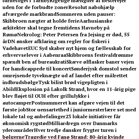
turnétoget i Tårnby
Rigelige mængder af hesterejer
uden for de forbudte zoner
Resolut nabohjælp
afværgede markbrand
Sommeren uden pauser:
Skibbroen nægter at holde ferie
Aarhusianske
arkitekter skal tegne fremtidens Havneby på
Rømø
Nekrolog: Peter Petersen fra Jejsing er død, 55
år
DN ønsker afklaring om regler for fiskeri i
Vadehavet
EUC Syd skaber nyt hjem og fællesskab for
erhvervselever i Aabenraa
Skibbroens festivaldrømme
spændt ben af bureaukrati
Skæve ølflasker baner vejen
for handicappede til koncert
Sønderjysk domstol sender
omrejsende tyveknægte ud af landet efter målrettet
indbrudsbølge
Tysk bilist brød vigepligten i
Abild
Eksplosion på Lakolk Strand, hvor en 11-årig pige
blev fløjet til OUH efter grillulykke i
autocamper
Postnummeret kan afgøre vejen til det
første job
Stor uensartethed i juniormesterlære set med
lokale tal og anbefalinger
23 lokale initiativer får
økonomisk rygstød
Milliardregn over Danmarks
yderområder
Hver tredje dansker frygter turen i
bølgerne
Tragedie ved Fanø Strand: 80-årig kvinde