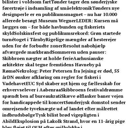
bilister i voldsom fart
Tønder tager den sønderjyske
førertrøje i indsamling af småelektronik
Tønders nye
designperle er en publikumsmagnet – nu har 10.000
allerede besøgt Museum Wegner
LEDER: Kursen må
lægges om – for både havbunden og fiskeriets
skyld
Solskinsfest og publikumsrekord: Grøn startede
turnétoget i Tårnby
Rigelige mængder af hesterejer
uden for de forbudte zoner
Resolut nabohjælp
afværgede markbrand
Sommeren uden pauser:
Skibbroen nægter at holde ferie
Aarhusianske
arkitekter skal tegne fremtidens Havneby på
Rømø
Nekrolog: Peter Petersen fra Jejsing er død, 55
år
DN ønsker afklaring om regler for fiskeri i
Vadehavet
EUC Syd skaber nyt hjem og fællesskab for
erhvervselever i Aabenraa
Skibbroens festivaldrømme
spændt ben af bureaukrati
Skæve ølflasker baner vejen
for handicappede til koncert
Sønderjysk domstol sender
omrejsende tyveknægte ud af landet efter målrettet
indbrudsbølge
Tysk bilist brød vigepligten i
Abild
Eksplosion på Lakolk Strand, hvor en 11-årig pige
blev fløjet til OUH efter grillulykke i