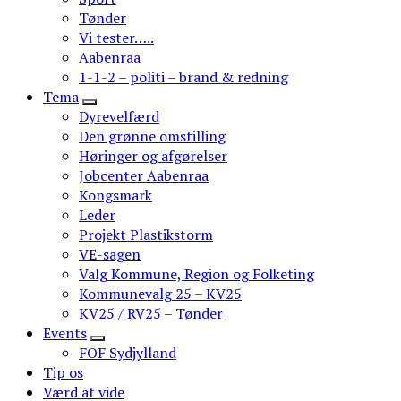
Tønder
Vi tester…..
Aabenraa
1-1-2 – politi – brand & redning
Tema
Dyrevelfærd
Den grønne omstilling
Høringer og afgørelser
Jobcenter Aabenraa
Kongsmark
Leder
Projekt Plastikstorm
VE-sagen
Valg Kommune, Region og Folketing
Kommunevalg 25 – KV25
KV25 / RV25 – Tønder
Events
FOF Sydjylland
Tip os
Værd at vide