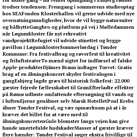
for sidste gang – nu venter ophugning i Esbjerg
Tønder
trodser tendensen: Fremgang i sommerens studieoptag
hos SEA
Fonden Klosterhallen vil gerne udvide med nye
overnatningsmuligheder, hvor de vil bygge natursuiter
og bålhytte
Gangbro og platform på vej i Mølledammen
når Løgumkloster får nyt rekreativt
vandprojekt
Refugiet vil udvide stinettet og bygge
pavillon i Løgumkloster
Sommerlørdag i Tønder
Kommune: Fra festivalbrag og røverfest til kreativitet
og friluftsteater
To mænd sigtet for indførsel af falske
Apple-produkter
Djämes Braun indtager Torvet: Gratis
brag af en åbningskoncert skyder festivalugen i
gang
Esbjerg lagde græs til historisk folkefest: 22.000
gæster fejrede fællesskabet til Grøn
Efterladte effekter
på Rømø udløste omfattende eftersøgning til vands og
i luften
Ejerne genåbner selv Marsk Hotellet
Poul Krebs
åbner Tønder Festival, og vær opmærksom på at i år
kræver det billet for at være med til
åbningskoncerten
Gule blomster langs vejen kan give
hunde smertefulde hudskader
Masser af gæster kræver
flere hænder: Tønder Festival søger ekstra frivillige til