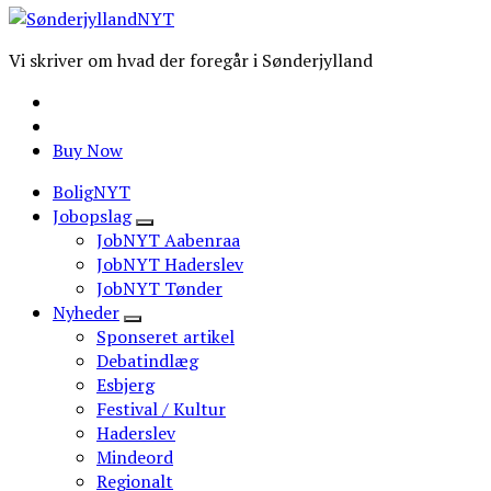
Vi skriver om hvad der foregår i Sønderjylland
Buy Now
BoligNYT
Jobopslag
JobNYT Aabenraa
JobNYT Haderslev
JobNYT Tønder
Nyheder
Sponseret artikel
Debatindlæg
Esbjerg
Festival / Kultur
Haderslev
Mindeord
Regionalt