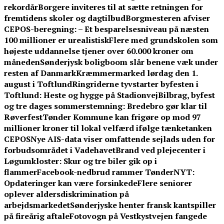
rekordår
Borgere inviteres til at sætte retningen for
fremtidens skoler og dagtilbud
Borgmesteren afviser
CEPOS-beregning: – Et besparelsesniveau på næsten
100 millioner er urealistisk
Flere med grundskolen som
højeste uddannelse tjener over 60.000 kroner om
måneden
Sønderjysk boligboom slår benene væk under
resten af Danmark
Kræmmermarked lørdag den 1.
august i Toftlund
Ringriderne tyvstarter byfesten i
Toftlund: Heste og hygge på Stadionvej
Bilbrag, byfest
og tre dages sommerstemning: Bredebro gør klar til
Røverfest
Tønder Kommune kan frigøre op mod 97
millioner kroner til lokal velfærd ifølge tænketanken
CEPOS
Nye AIS-data viser omfattende sejlads uden for
forbudsområdet i Vadehavet
Brand ved plejecenter i
Løgumkloster: Skur og tre biler gik op i
flammer
Facebook-nedbrud rammer TønderNYT:
Opdateringer kan være forsinkede
Flere seniorer
oplever aldersdiskrimination på
arbejdsmarkedet
Sønderjyske henter fransk kantspiller
på fireårig aftale
Fotovogn på Vestkystvejen fangede