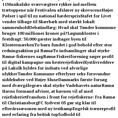
11
Musikalske sværvægtere rykker ind mellem
trætoppene når Festivalen afslører ny skovscene
Højer
Pølser i spil til ny national hæderspris
Stafet for Livet
vender tilbage til Skærbæk med stærkt lokalt
sammenhold
Debatindlæg: Hvad skal Tønder kommune
bruger 100 millioner kroner på?
Løgumkloster i
festdragt: 30.000 gæster indtager byen til
Klostermærken
To børn fundet i god behold efter stor
redningsaktion på Rømø
To indsamlinger skal styrke
Rømø-fiskernes sag
Rømø Fiskeriforening søger profil
til digital kampagne om hesterejefiskeri
Kystlivreddere
på Lakolk hyldes for indsats ved alvorlige
ulykker
Tønder Kommune efterlyser seks forsvundne
siddekuber ved Højer Sluse
Danmarks første forsøg
med dværgålegræs skal styrke Vadehavets natur
Rømø
Havns formand afviser, at havnen vil af med
rejefiskeriet
Frandsen i front for rejefiskerne: Fra Rømø
til Christiansborg
FC Sydvest 05 gør sig klar til
efterårssæsonen med ny testkamp
Engelsk trænerprofil
med erfaring fra britisk topfodbold til