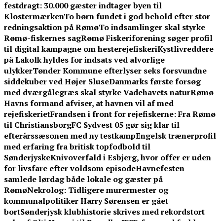
festdragt: 30.000 gæster indtager byen til
Klostermærken
To børn fundet i god behold efter stor
redningsaktion på Rømø
To indsamlinger skal styrke
Rømø-fiskernes sag
Rømø Fiskeriforening søger profil
til digital kampagne om hesterejefiskeri
Kystlivreddere
på Lakolk hyldes for indsats ved alvorlige
ulykker
Tønder Kommune efterlyser seks forsvundne
siddekuber ved Højer Sluse
Danmarks første forsøg
med dværgålegræs skal styrke Vadehavets natur
Rømø
Havns formand afviser, at havnen vil af med
rejefiskeriet
Frandsen i front for rejefiskerne: Fra Rømø
til Christiansborg
FC Sydvest 05 gør sig klar til
efterårssæsonen med ny testkamp
Engelsk trænerprofil
med erfaring fra britisk topfodbold til
Sønderjyske
Knivoverfald i Esbjerg, hvor offer er uden
for livsfare efter voldsom episode
Havnefesten
samlede lørdag både lokale og gæster på
Rømø
Nekrolog: Tidligere murermester og
kommunalpolitiker Harry Sørensen er gået
bort
Sønderjysk klubhistorie skrives med rekordstort