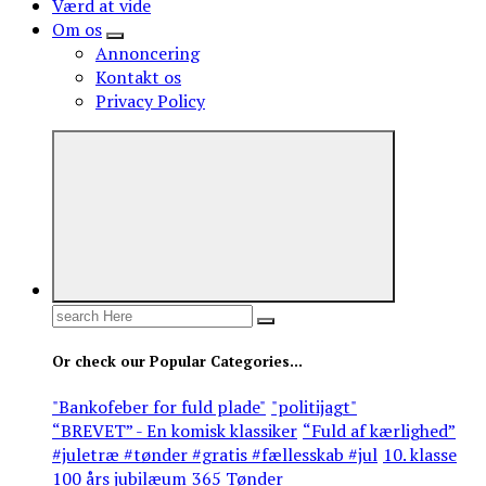
Værd at vide
Om os
Annoncering
Kontakt os
Privacy Policy
Search
for:
Or check our Popular Categories...
"Bankofeber for fuld plade"
"politijagt"
“BREVET” - En komisk klassiker
“Fuld af kærlighed”
#juletræ #tønder #gratis #fællesskab #jul
10. klasse
100 års jubilæum
365 Tønder