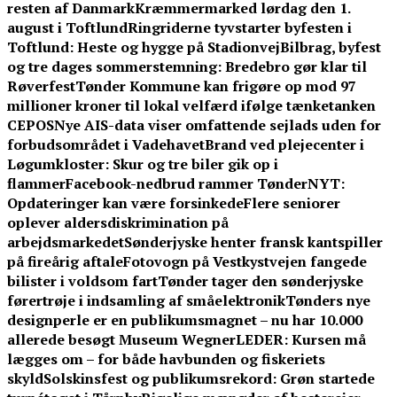
resten af Danmark
Kræmmermarked lørdag den 1.
august i Toftlund
Ringriderne tyvstarter byfesten i
Toftlund: Heste og hygge på Stadionvej
Bilbrag, byfest
og tre dages sommerstemning: Bredebro gør klar til
Røverfest
Tønder Kommune kan frigøre op mod 97
millioner kroner til lokal velfærd ifølge tænketanken
CEPOS
Nye AIS-data viser omfattende sejlads uden for
forbudsområdet i Vadehavet
Brand ved plejecenter i
Løgumkloster: Skur og tre biler gik op i
flammer
Facebook-nedbrud rammer TønderNYT:
Opdateringer kan være forsinkede
Flere seniorer
oplever aldersdiskrimination på
arbejdsmarkedet
Sønderjyske henter fransk kantspiller
på fireårig aftale
Fotovogn på Vestkystvejen fangede
bilister i voldsom fart
Tønder tager den sønderjyske
førertrøje i indsamling af småelektronik
Tønders nye
designperle er en publikumsmagnet – nu har 10.000
allerede besøgt Museum Wegner
LEDER: Kursen må
lægges om – for både havbunden og fiskeriets
skyld
Solskinsfest og publikumsrekord: Grøn startede