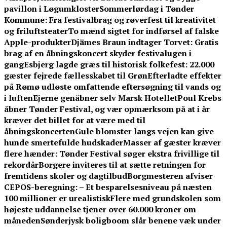
pavillon i Løgumkloster
Sommerlørdag i Tønder
Kommune: Fra festivalbrag og røverfest til kreativitet
og friluftsteater
To mænd sigtet for indførsel af falske
Apple-produkter
Djämes Braun indtager Torvet: Gratis
brag af en åbningskoncert skyder festivalugen i
gang
Esbjerg lagde græs til historisk folkefest: 22.000
gæster fejrede fællesskabet til Grøn
Efterladte effekter
på Rømø udløste omfattende eftersøgning til vands og
i luften
Ejerne genåbner selv Marsk Hotellet
Poul Krebs
åbner Tønder Festival, og vær opmærksom på at i år
kræver det billet for at være med til
åbningskoncerten
Gule blomster langs vejen kan give
hunde smertefulde hudskader
Masser af gæster kræver
flere hænder: Tønder Festival søger ekstra frivillige til
rekordår
Borgere inviteres til at sætte retningen for
fremtidens skoler og dagtilbud
Borgmesteren afviser
CEPOS-beregning: – Et besparelsesniveau på næsten
100 millioner er urealistisk
Flere med grundskolen som
højeste uddannelse tjener over 60.000 kroner om
måneden
Sønderjysk boligboom slår benene væk under