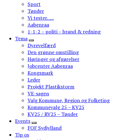
Sport
Tønder
Vi tester…..
Aabenraa
1-1-2 – politi – brand & redning
Tema
Dyrevelfærd
Den grønne omstilling
Høringer og afgørelser
Jobcenter Aabenraa
Kongsmark
Leder
Projekt Plastikstorm
VE-sagen
Valg Kommune, Region og Folketing
Kommunevalg 25 – KV25
KV25 / RV25 – Tønder
Events
FOF Sydjylland
Tip os