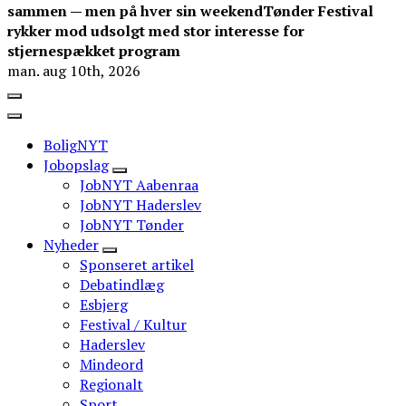
sammen — men på hver sin weekend
Tønder Festival
rykker mod udsolgt med stor interesse for
stjernespækket program
man. aug 10th, 2026
BoligNYT
Jobopslag
JobNYT Aabenraa
JobNYT Haderslev
JobNYT Tønder
Nyheder
Sponseret artikel
Debatindlæg
Esbjerg
Festival / Kultur
Haderslev
Mindeord
Regionalt
Sport