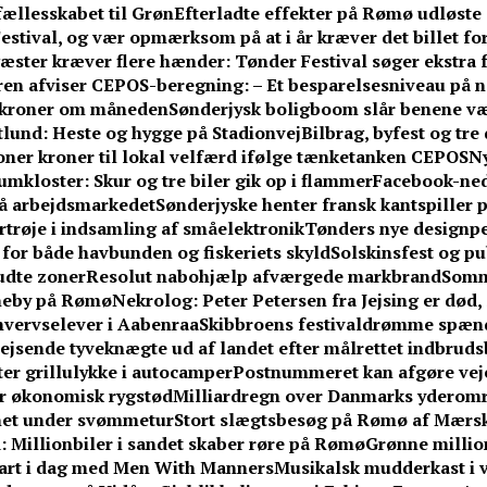
 fællesskabet til Grøn
Efterladte effekter på Rømø udløste 
stival, og vær opmærksom på at i år kræver det billet fo
æster kræver flere hænder: Tønder Festival søger ekstra fr
n afviser CEPOS-beregning: – Et besparelsesniveau på næ
0 kroner om måneden
Sønderjysk boligboom slår benene v
ftlund: Heste og hygge på Stadionvej
Bilbrag, byfest og tr
ner kroner til lokal velfærd ifølge tænketanken CEPOS
Ny
umkloster: Skur og tre biler gik op i flammer
Facebook-ne
på arbejdsmarkedet
Sønderjyske henter fransk kantspiller på
rtrøje i indsamling af småelektronik
Tønders nye designpe
or både havbunden og fiskeriets skyld
Solskinsfest og pu
udte zoner
Resolut nabohjælp afværgede markbrand
Somm
vneby på Rømø
Nekrolog: Peter Petersen fra Jejsing er død, 
hvervselever i Aabenraa
Skibbroens festivaldrømme spænd
jsende tyveknægte ud af landet efter målrettet indbrud
fter grillulykke i autocamper
Postnummeret kan afgøre vejen
får økonomisk rygstød
Milliardregn over Danmarks yderom
knet under svømmetur
Stort slægtsbesøg på Rømø af Mærsk
 Millionbiler i sandet skaber røre på Rømø
Grønne million
tart i dag med Men With Manners
Musikalsk mudderkast i v