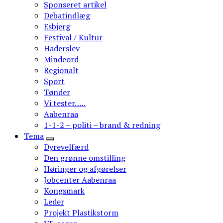
Sponseret artikel
Debatindlæg
Esbjerg
Festival / Kultur
Haderslev
Mindeord
Regionalt
Sport
Tønder
Vi tester…..
Aabenraa
1-1-2 – politi – brand & redning
Tema
Dyrevelfærd
Den grønne omstilling
Høringer og afgørelser
Jobcenter Aabenraa
Kongsmark
Leder
Projekt Plastikstorm