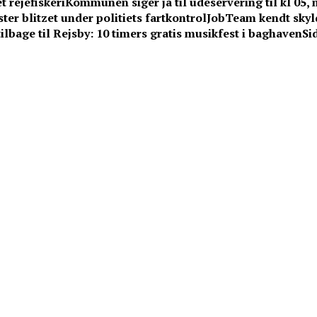
t rejefiskeri
Kommunen siger ja til udeservering til kl 05,
ter blitzet under politiets fartkontrol
JobTeam kendt skyld
lbage til Rejsby: 10 timers gratis musikfest i baghaven
Si