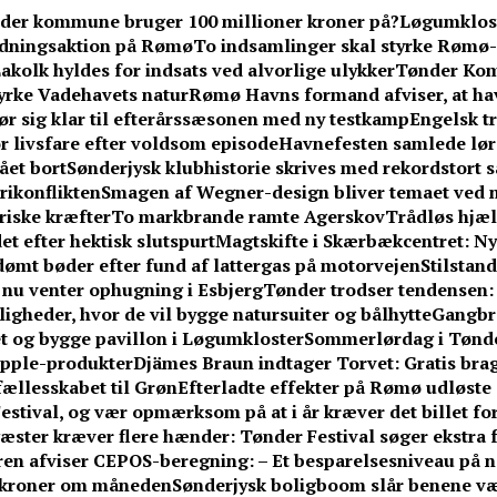
der kommune bruger 100 millioner kroner på?
Løgumkloste
redningsaktion på Rømø
To indsamlinger skal styrke Rømø-
akolk hyldes for indsats ved alvorlige ulykker
Tønder Kom
yrke Vadehavets natur
Rømø Havns formand afviser, at hav
ør sig klar til efterårssæsonen med ny testkamp
Engelsk tr
or livsfare efter voldsom episode
Havnefesten samlede lør
ået bort
Sønderjysk klubhistorie skrives med rekordstort sa
erikonflikten
Smagen af Wegner-design bliver temaet ved n
riske kræfter
To markbrande ramte Agerskov
Trådløs hjælp
et efter hektisk slutspurt
Magtskifte i Skærbækcentret: Ny
idømt bøder efter fund af lattergas på motorvejen
Stilstan
– nu venter ophugning i Esbjerg
Tønder trodser tendensen
gheder, hvor de vil bygge natursuiter og bålhytte
Gangbr
tet og bygge pavillon i Løgumkloster
Sommerlørdag i Tønder
Apple-produkter
Djämes Braun indtager Torvet: Gratis brag
 fællesskabet til Grøn
Efterladte effekter på Rømø udløste 
stival, og vær opmærksom på at i år kræver det billet fo
æster kræver flere hænder: Tønder Festival søger ekstra fr
n afviser CEPOS-beregning: – Et besparelsesniveau på næ
0 kroner om måneden
Sønderjysk boligboom slår benene v