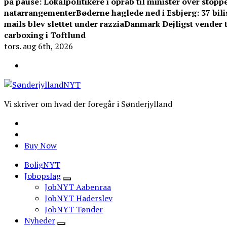
på pause: Lokalpolitikere i opråb til minister over stoppe
natarrangementer
Bøderne haglede ned i Esbjerg: 37 bilis
mails blev slettet under razzia
Danmark Dejligst vender ti
carboxing i Toftlund
tors. aug 6th, 2026
Vi skriver om hvad der foregår i Sønderjylland
Buy Now
BoligNYT
Jobopslag
JobNYT Aabenraa
JobNYT Haderslev
JobNYT Tønder
Nyheder