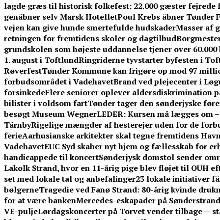
lagde græs til historisk folkefest: 22.000 gæster fejrede
genåbner selv Marsk Hotellet
Poul Krebs åbner Tønder Fe
vejen kan give hunde smertefulde hudskader
Masser af g
retningen for fremtidens skoler og dagtilbud
Borgmestere
grundskolen som højeste uddannelse tjener over 60.00
1. august i Toftlund
Ringriderne tyvstarter byfesten i To
Røverfest
Tønder Kommune kan frigøre op mod 97 millio
forbudsområdet i Vadehavet
Brand ved plejecenter i Løg
forsinkede
Flere seniorer oplever aldersdiskrimination 
bilister i voldsom fart
Tønder tager den sønderjyske føre
besøgt Museum Wegner
LEDER: Kursen må lægges om – f
Tårnby
Rigelige mængder af hesterejer uden for de forb
ferie
Aarhusianske arkitekter skal tegne fremtidens Ha
Vadehavet
EUC Syd skaber nyt hjem og fællesskab for er
handicappede til koncert
Sønderjysk domstol sender omre
Lakolk Strand, hvor en 11-årig pige blev fløjet til OUH e
set med lokale tal og anbefalinger
23 lokale initiativer 
bølgerne
Tragedie ved Fanø Strand: 80-årig kvinde dru
for at være banken
Mercedes-eskapader på Sønderstrand:
VE-pulje
Lørdagskoncerter på Torvet vender tilbage — s