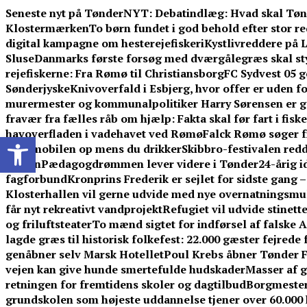
Skip
Seneste nyt på TønderNYT:
Debatindlæg: Hvad skal Tøn
to
Klostermærken
To børn fundet i god behold efter stor 
content
digital kampagne om hesterejefiskeri
Kystlivreddere på L
Sluse
Danmarks første forsøg med dværgålegræs skal st
rejefiskerne: Fra Rømø til Christiansborg
FC Sydvest 05 g
Sønderjyske
Knivoverfald i Esbjerg, hvor offer er uden f
murermester og kommunalpolitiker Harry Sørensen er g
fravær fra fælles råb om hjælp: Fakta skal før fart i fisk
havoverfladen i vadehavet ved Rømø
Falck Rømø søger f
Open toolbar
lade mobilen op mens du drikker
Skibbro-festivalen redd
porten
Pædagogdrømmen lever videre i Tønder
24-årig 
fagforbund
Kronprins Frederik er sejlet for sidste gang 
Klosterhallen vil gerne udvide med nye overnatningsmuli
får nyt rekreativt vandprojekt
Refugiet vil udvide stinet
og friluftsteater
To mænd sigtet for indførsel af falske 
lagde græs til historisk folkefest: 22.000 gæster fejrede
genåbner selv Marsk Hotellet
Poul Krebs åbner Tønder Fe
vejen kan give hunde smertefulde hudskader
Masser af g
retningen for fremtidens skoler og dagtilbud
Borgmestere
grundskolen som højeste uddannelse tjener over 60.00