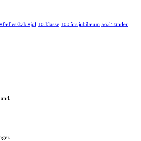
#fællesskab #jul
10. klasse
100 års jubilæum
365 Tønder
land.
nger.