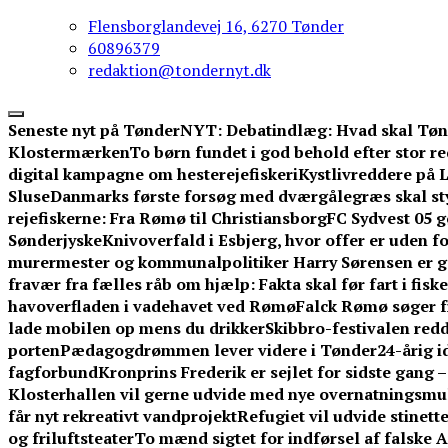
Flensborglandevej 16, 6270 Tønder
60896379
redaktion@tondernyt.dk
Seneste nyt på TønderNYT:
Debatindlæg: Hvad skal Tøn
Klostermærken
To børn fundet i god behold efter stor 
digital kampagne om hesterejefiskeri
Kystlivreddere på L
Sluse
Danmarks første forsøg med dværgålegræs skal st
rejefiskerne: Fra Rømø til Christiansborg
FC Sydvest 05 g
Sønderjyske
Knivoverfald i Esbjerg, hvor offer er uden f
murermester og kommunalpolitiker Harry Sørensen er g
fravær fra fælles råb om hjælp: Fakta skal før fart i fisk
havoverfladen i vadehavet ved Rømø
Falck Rømø søger f
lade mobilen op mens du drikker
Skibbro-festivalen redd
porten
Pædagogdrømmen lever videre i Tønder
24-årig 
fagforbund
Kronprins Frederik er sejlet for sidste gang 
Klosterhallen vil gerne udvide med nye overnatningsmuli
får nyt rekreativt vandprojekt
Refugiet vil udvide stinet
og friluftsteater
To mænd sigtet for indførsel af falske 