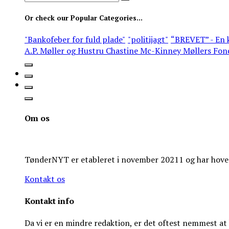
for:
Or check our Popular Categories...
"Bankofeber for fuld plade"
"politijagt"
“BREVET” - En k
A.P. Møller og Hustru Chastine Mc-Kinney Møllers Fon
Om os
TønderNYT er etableret i november 20211 og har hoveds
Kontakt os
Kontakt info
Da vi er en mindre redaktion, er det oftest nemmest a