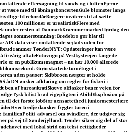
omfattende eftersøgning til vands og i luften
Ejerne
r at være med til åbningskoncerten
Gule blomster langs
ivillige til rekordår
Borgere inviteres til at sætte
sten 100 millioner er urealistisk
Flere med
æk under resten af Danmark
Kræmmermarked lørdag den
e dages sommerstemning: Bredebro gør klar til
e AIS-data viser omfattende sejlads uden for
dbrud rammer TønderNYT: Opdateringer kan være
 fireårig aftale
Fotovogn på Vestkystvejen fangede
rle er en publikumsmagnet – nu har 10.000 allerede
blikumsrekord: Grøn startede turnétoget i
eren uden pauser: Skibbroen nægter at holde
55 år
DN ønsker afklaring om regler for fiskeri i
t ben af bureaukrati
Skæve ølflasker baner vejen for
sbølge
Tysk bilist brød vigepligten i Abild
Eksplosion på
 til det første job
Stor uensartethed i juniormesterlære
råder
Hver tredje dansker frygter turen i
-familien
Politi-advarsel om svindlere, der udgiver sig
er på vej til Sønderjylland: Tønder sikrer sig del af stor
adehavet med lokal strid om tekst-rettigheder