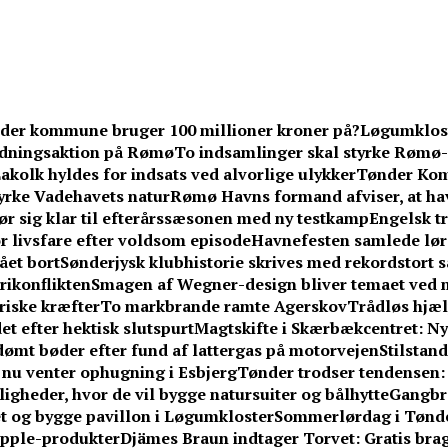
der kommune bruger 100 millioner kroner på?
Løgumkloste
redningsaktion på Rømø
To indsamlinger skal styrke Rømø-
akolk hyldes for indsats ved alvorlige ulykker
Tønder Kom
yrke Vadehavets natur
Rømø Havns formand afviser, at hav
ør sig klar til efterårssæsonen med ny testkamp
Engelsk tr
or livsfare efter voldsom episode
Havnefesten samlede lør
ået bort
Sønderjysk klubhistorie skrives med rekordstort sa
erikonflikten
Smagen af Wegner-design bliver temaet ved n
riske kræfter
To markbrande ramte Agerskov
Trådløs hjælp
et efter hektisk slutspurt
Magtskifte i Skærbækcentret: Ny
idømt bøder efter fund af lattergas på motorvejen
Stilstan
– nu venter ophugning i Esbjerg
Tønder trodser tendensen
gheder, hvor de vil bygge natursuiter og bålhytte
Gangbr
tet og bygge pavillon i Løgumkloster
Sommerlørdag i Tønder
Apple-produkter
Djämes Braun indtager Torvet: Gratis brag