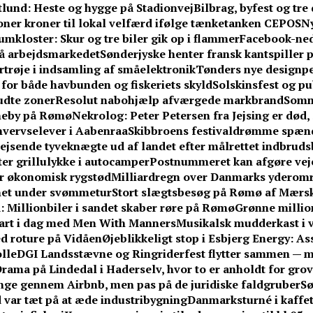
ftlund: Heste og hygge på Stadionvej
Bilbrag, byfest og tr
ner kroner til lokal velfærd ifølge tænketanken CEPOS
Ny
umkloster: Skur og tre biler gik op i flammer
Facebook-ne
på arbejdsmarkedet
Sønderjyske henter fransk kantspiller på
rtrøje i indsamling af småelektronik
Tønders nye designpe
or både havbunden og fiskeriets skyld
Solskinsfest og pu
udte zoner
Resolut nabohjælp afværgede markbrand
Somm
vneby på Rømø
Nekrolog: Peter Petersen fra Jejsing er død, 
hvervselever i Aabenraa
Skibbroens festivaldrømme spænd
jsende tyveknægte ud af landet efter målrettet indbrud
fter grillulykke i autocamper
Postnummeret kan afgøre vejen
får økonomisk rygstød
Milliardregn over Danmarks yderom
knet under svømmetur
Stort slægtsbesøg på Rømø af Mærsk
 Millionbiler i sandet skaber røre på Rømø
Grønne million
tart i dag med Men With Manners
Musikalsk mudderkast i v
med roture på Vidåen
Øjeblikkeligt stop i Esbjerg Energy: A
lle
DGI Landsstævne og Ringriderfest flytter sammen — 
rama på Lindedal i Haderselv, hvor to er anholdt for grov 
e gennem Airbnb, men pas på de juridiske faldgruber
Sø
 var tæt på at æde industribygning
Danmarksturné i kaffe