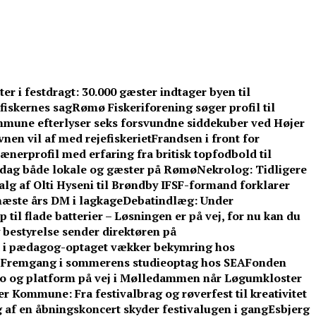
r i festdragt: 30.000 gæster indtager byen til
fiskernes sag
Rømø Fiskeriforening søger profil til
mune efterlyser seks forsvundne siddekuber ved Højer
nen vil af med rejefiskeriet
Frandsen i front for
ænerprofil med erfaring fra britisk topfodbold til
dag både lokale og gæster på Rømø
Nekrolog: Tidligere
lg af Olti Hyseni til Brøndby IF
SF-formand forklarer
æste års DM i lagkage
Debatindlæg: Under
 til flade batterier – Løsningen er på vej, for nu kan du
 bestyrelse sender direktøren på
d i pædagog-optaget vækker bekymring hos
: Fremgang i sommerens studieoptag hos SEA
Fonden
o og platform på vej i Mølledammen når Løgumkloster
 Kommune: Fra festivalbrag og røverfest til kreativitet
 af en åbningskoncert skyder festivalugen i gang
Esbjerg