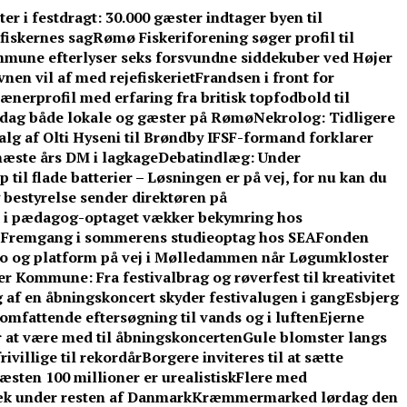
r i festdragt: 30.000 gæster indtager byen til
fiskernes sag
Rømø Fiskeriforening søger profil til
mune efterlyser seks forsvundne siddekuber ved Højer
nen vil af med rejefiskeriet
Frandsen i front for
ænerprofil med erfaring fra britisk topfodbold til
dag både lokale og gæster på Rømø
Nekrolog: Tidligere
lg af Olti Hyseni til Brøndby IF
SF-formand forklarer
æste års DM i lagkage
Debatindlæg: Under
 til flade batterier – Løsningen er på vej, for nu kan du
 bestyrelse sender direktøren på
d i pædagog-optaget vækker bekymring hos
: Fremgang i sommerens studieoptag hos SEA
Fonden
o og platform på vej i Mølledammen når Løgumkloster
 Kommune: Fra festivalbrag og røverfest til kreativitet
 af en åbningskoncert skyder festivalugen i gang
Esbjerg
omfattende eftersøgning til vands og i luften
Ejerne
r at være med til åbningskoncerten
Gule blomster langs
ivillige til rekordår
Borgere inviteres til at sætte
sten 100 millioner er urealistisk
Flere med
æk under resten af Danmark
Kræmmermarked lørdag den