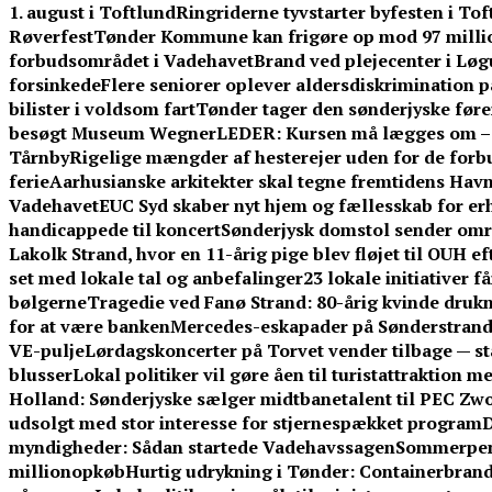
1. august i Toftlund
Ringriderne tyvstarter byfesten i To
Røverfest
Tønder Kommune kan frigøre op mod 97 millio
forbudsområdet i Vadehavet
Brand ved plejecenter i Løg
forsinkede
Flere seniorer oplever aldersdiskrimination 
bilister i voldsom fart
Tønder tager den sønderjyske føre
besøgt Museum Wegner
LEDER: Kursen må lægges om – f
Tårnby
Rigelige mængder af hesterejer uden for de forb
ferie
Aarhusianske arkitekter skal tegne fremtidens Ha
Vadehavet
EUC Syd skaber nyt hjem og fællesskab for er
handicappede til koncert
Sønderjysk domstol sender omre
Lakolk Strand, hvor en 11-årig pige blev fløjet til OUH e
set med lokale tal og anbefalinger
23 lokale initiativer 
bølgerne
Tragedie ved Fanø Strand: 80-årig kvinde dru
for at være banken
Mercedes-eskapader på Sønderstrand:
VE-pulje
Lørdagskoncerter på Torvet vender tilbage — s
blusser
Lokal politiker vil gøre åen til turistattraktion 
Holland: Sønderjyske sælger midtbanetalent til PEC Zwo
udsolgt med stor interesse for stjernespækket program
D
myndigheder: Sådan startede Vadehavssagen
Sommerpeng
millionopkøb
Hurtig udrykning i Tønder: Containerbrand