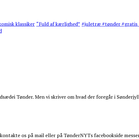
omisk klassiker
“Fuld af kærlighed”
#juletræ #tønder #gratis 
d
ædei Tønder. Men vi skriver om hvad der foregår i Sønderjyl
t kontakte os på mail eller på TønderNYTs facebookside messe