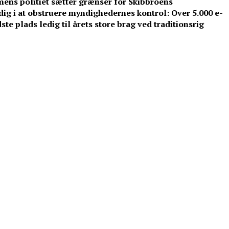
 mens politiet sætter grænser for Skibbroens
ig i at obstruere myndighedernes kontrol: Over 5.000 e-
dste plads ledig til årets store brag ved traditionsrig