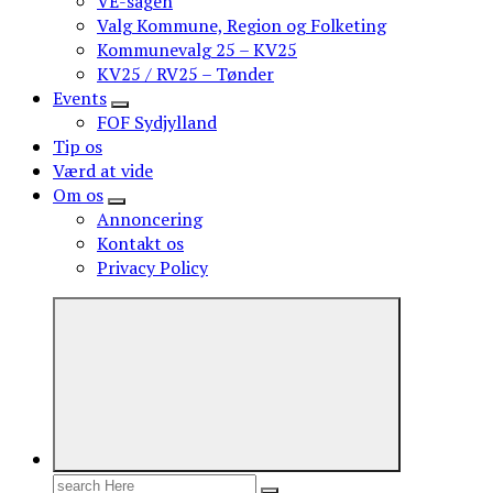
VE-sagen
Valg Kommune, Region og Folketing
Kommunevalg 25 – KV25
KV25 / RV25 – Tønder
Events
FOF Sydjylland
Tip os
Værd at vide
Om os
Annoncering
Kontakt os
Privacy Policy
Search