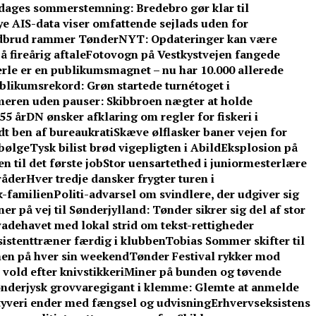
e dages sommerstemning: Bredebro gør klar til
e AIS-data viser omfattende sejlads uden for
dbrud rammer TønderNYT: Opdateringer kan være
 fireårig aftale
Fotovogn på Vestkystvejen fangede
rle er en publikumsmagnet – nu har 10.000 allerede
blikumsrekord: Grøn startede turnétoget i
eren uden pauser: Skibbroen nægter at holde
55 år
DN ønsker afklaring om regler for fiskeri i
t ben af bureaukrati
Skæve ølflasker baner vejen for
sbølge
Tysk bilist brød vigepligten i Abild
Eksplosion på
 til det første job
Stor uensartethed i juniormesterlære
råder
Hver tredje dansker frygter turen i
-familien
Politi-advarsel om svindlere, der udgiver sig
er på vej til Sønderjylland: Tønder sikrer sig del af stor
adehavet med lokal strid om tekst-rettigheder
ssistenttræner færdig i klubben
Tobias Sommer skifter til
men på hver sin weekend
Tønder Festival rykker mod
vold efter knivstikkeri
Miner på bunden og tøvende
nderjysk grovvaregigant i klemme: Glemte at anmelde
tyveri ender med fængsel og udvisning
Erhvervseksistens