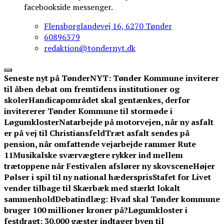
facebookside messenger.
Flensborglandevej 16, 6270 Tønder
60896379
redaktion@tondernyt.dk
Seneste nyt på TønderNYT:
Tønder Kommune inviterer
til åben debat om fremtidens institutioner og
skoler
Handicapområdet skal gentænkes, derfor
invitererer Tønder Kommune til stormøde i
Løgumkloster
Natarbejde på motorvejen, når ny asfalt
er på vej til Christiansfeld
Træt asfalt sendes på
pension, når omfattende vejarbejde rammer Rute
11
Musikalske sværvægtere rykker ind mellem
trætoppene når Festivalen afslører ny skovscene
Højer
Pølser i spil til ny national hæderspris
Stafet for Livet
vender tilbage til Skærbæk med stærkt lokalt
sammenhold
Debatindlæg: Hvad skal Tønder kommune
bruger 100 millioner kroner på?
Løgumkloster i
festdragt: 30.000 gæster indtager byen til