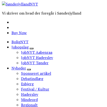
Vi skriver om hvad der foregår i Sønderjylland
Buy Now
BoligNYT
Jobopslag
JobNYT Aabenraa
JobNYT Haderslev
JobNYT Tønder
Nyheder
Sponseret artikel
Debatindlæg
Esbjerg
Festival / Kultur
Haderslev
Mindeord
Regionalt