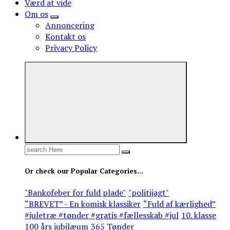
Værd at vide
Om os
Annoncering
Kontakt os
Privacy Policy
Search
for:
Or check our Popular Categories...
"Bankofeber for fuld plade"
"politijagt"
“BREVET” - En komisk klassiker
“Fuld af kærlighed”
#juletræ #tønder #gratis #fællesskab #jul
10. klasse
100 års jubilæum
365 Tønder