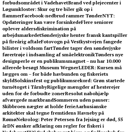
forbudsområdet i Vadehavet
Brand ved plejecenter i
Løgumkloster: Skur og tre biler gik op i
flammer
Facebook-nedbrud rammer TønderNYT:
Opdateringer kan være forsinkede
Flere seniorer
oplever aldersdiskrimination på
arbejdsmarkedet
Sønderjyske henter fransk kantspiller
på fireårig aftale
Fotovogn på Vestkystvejen fangede
bilister i voldsom fart
Tønder tager den sønderjyske
førertrøje i indsamling af småelektronik
Tønders nye
designperle er en publikumsmagnet – nu har 10.000
allerede besøgt Museum Wegner
LEDER: Kursen må
lægges om – for både havbunden og fiskeriets
skyld
Solskinsfest og publikumsrekord: Grøn startede
turnétoget i Tårnby
Rigelige mængder af hesterejer
uden for de forbudte zoner
Resolut nabohjælp
afværgede markbrand
Sommeren uden pauser:
Skibbroen nægter at holde ferie
Aarhusianske
arkitekter skal tegne fremtidens Havneby på
Rømø
Nekrolog: Peter Petersen fra Jejsing er død, 55
år
DN ønsker afklaring om regler for fiskeri i