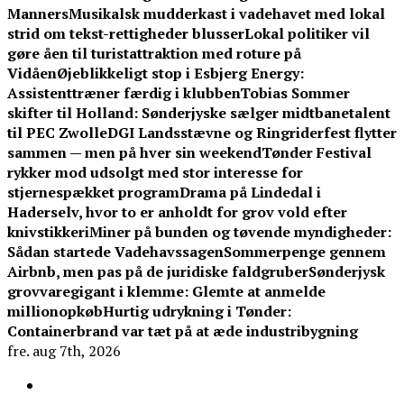
Manners
Musikalsk mudderkast i vadehavet med lokal
strid om tekst-rettigheder blusser
Lokal politiker vil
gøre åen til turistattraktion med roture på
Vidåen
Øjeblikkeligt stop i Esbjerg Energy:
Assistenttræner færdig i klubben
Tobias Sommer
skifter til Holland: Sønderjyske sælger midtbanetalent
til PEC Zwolle
DGI Landsstævne og Ringriderfest flytter
sammen — men på hver sin weekend
Tønder Festival
rykker mod udsolgt med stor interesse for
stjernespækket program
Drama på Lindedal i
Haderselv, hvor to er anholdt for grov vold efter
knivstikkeri
Miner på bunden og tøvende myndigheder:
Sådan startede Vadehavssagen
Sommerpenge gennem
Airbnb, men pas på de juridiske faldgruber
Sønderjysk
grovvaregigant i klemme: Glemte at anmelde
millionopkøb
Hurtig udrykning i Tønder:
Containerbrand var tæt på at æde industribygning
fre. aug 7th, 2026