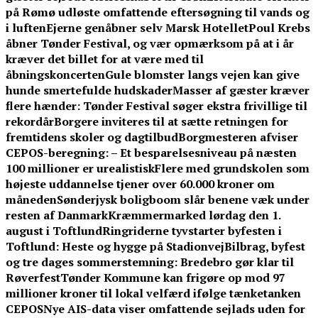
på Rømø udløste omfattende eftersøgning til vands og
i luften
Ejerne genåbner selv Marsk Hotellet
Poul Krebs
åbner Tønder Festival, og vær opmærksom på at i år
kræver det billet for at være med til
åbningskoncerten
Gule blomster langs vejen kan give
hunde smertefulde hudskader
Masser af gæster kræver
flere hænder: Tønder Festival søger ekstra frivillige til
rekordår
Borgere inviteres til at sætte retningen for
fremtidens skoler og dagtilbud
Borgmesteren afviser
CEPOS-beregning: – Et besparelsesniveau på næsten
100 millioner er urealistisk
Flere med grundskolen som
højeste uddannelse tjener over 60.000 kroner om
måneden
Sønderjysk boligboom slår benene væk under
resten af Danmark
Kræmmermarked lørdag den 1.
august i Toftlund
Ringriderne tyvstarter byfesten i
Toftlund: Heste og hygge på Stadionvej
Bilbrag, byfest
og tre dages sommerstemning: Bredebro gør klar til
Røverfest
Tønder Kommune kan frigøre op mod 97
millioner kroner til lokal velfærd ifølge tænketanken
CEPOS
Nye AIS-data viser omfattende sejlads uden for