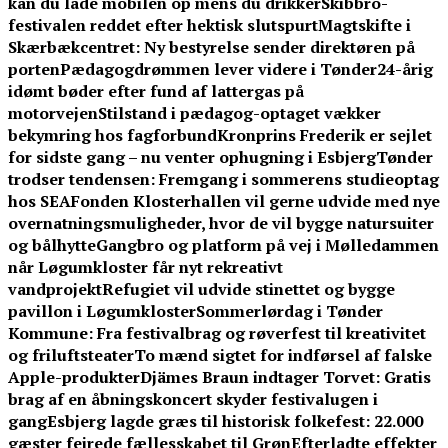
kan du lade mobilen op mens du drikker
Skibbro-
festivalen reddet efter hektisk slutspurt
Magtskifte i
Skærbækcentret: Ny bestyrelse sender direktøren på
porten
Pædagogdrømmen lever videre i Tønder
24-årig
idømt bøder efter fund af lattergas på
motorvejen
Stilstand i pædagog-optaget vækker
bekymring hos fagforbund
Kronprins Frederik er sejlet
for sidste gang – nu venter ophugning i Esbjerg
Tønder
trodser tendensen: Fremgang i sommerens studieoptag
hos SEA
Fonden Klosterhallen vil gerne udvide med nye
overnatningsmuligheder, hvor de vil bygge natursuiter
og bålhytte
Gangbro og platform på vej i Mølledammen
når Løgumkloster får nyt rekreativt
vandprojekt
Refugiet vil udvide stinettet og bygge
pavillon i Løgumkloster
Sommerlørdag i Tønder
Kommune: Fra festivalbrag og røverfest til kreativitet
og friluftsteater
To mænd sigtet for indførsel af falske
Apple-produkter
Djämes Braun indtager Torvet: Gratis
brag af en åbningskoncert skyder festivalugen i
gang
Esbjerg lagde græs til historisk folkefest: 22.000
gæster fejrede fællesskabet til Grøn
Efterladte effekter