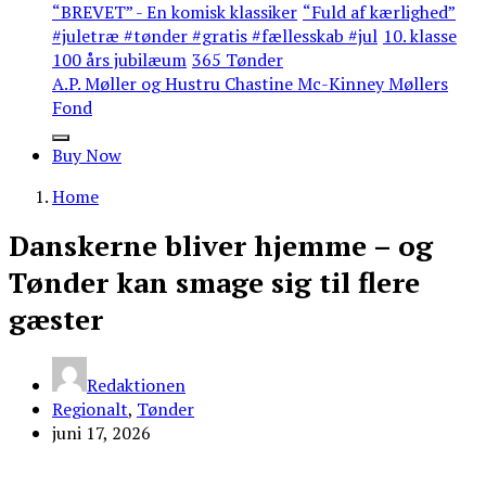
“BREVET” - En komisk klassiker
“Fuld af kærlighed”
#juletræ #tønder #gratis #fællesskab #jul
10. klasse
100 års jubilæum
365 Tønder
A.P. Møller og Hustru Chastine Mc-Kinney Møllers
Fond
Buy Now
Home
Danskerne bliver hjemme – og
Tønder kan smage sig til flere
gæster
Redaktionen
Regionalt
,
Tønder
juni 17, 2026