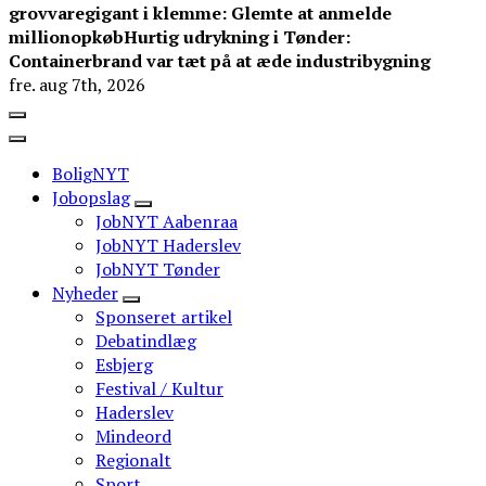
grovvaregigant i klemme: Glemte at anmelde
millionopkøb
Hurtig udrykning i Tønder:
Containerbrand var tæt på at æde industribygning
fre. aug 7th, 2026
BoligNYT
Jobopslag
JobNYT Aabenraa
JobNYT Haderslev
JobNYT Tønder
Nyheder
Sponseret artikel
Debatindlæg
Esbjerg
Festival / Kultur
Haderslev
Mindeord
Regionalt
Sport