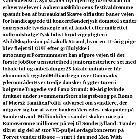
Vadehavet
EUC Syd skaber nyt hjem og fællesskab for
erhvervselever i Aabenraa
Skibbroens festivaldrømme
spændt ben af bureaukrati
Skæve ølflasker baner vejen
for handicappede til koncert
Sønderjysk domstol sender
omrejsende tyveknægte ud af landet efter målrettet
indbrudsbølge
Tysk bilist brød vigepligten i
Abild
Eksplosion på Lakolk Strand, hvor en 11-årig pige
blev fløjet til OUH efter grillulykke i
autocamper
Postnummeret kan afgøre vejen til det
første job
Stor uensartethed i juniormesterlære set med
lokale tal og anbefalinger
23 lokale initiativer får
økonomisk rygstød
Milliardregn over Danmarks
yderområder
Hver tredje dansker frygter turen i
bølgerne
Tragedie ved Fanø Strand: 80-årig kvinde
druknet under svømmetur
Stort slægtsbesøg på Rømø
af Mærsk-familien
Politi-advarsel om svindlere, der
udgiver sig for at være banken
Mercedes-eskapader på
Sønderstrand: Millionbiler i sandet skaber røre på
Rømø
Grønne millioner på vej til Sønderjylland: Tønder
sikrer sig del af stor VE-pulje
Lørdagskoncerter på
Torvet vender tilbage — start i dag med Men With