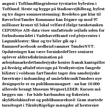
august i Toftlund
Ringriderne tyvstarter byfesten i
Toftlund: Heste og hygge på Stadionvej
Bilbrag, byfest
og tre dages sommerstemning: Bredebro gør klar til
Røverfest
Tønder Kommune kan frigøre op mod 97
millioner kroner til lokal velfærd ifølge tænketanken
CEPOS
Nye AIS-data viser omfattende sejlads uden for
forbudsområdet i Vadehavet
Brand ved plejecenter i
Løgumkloster: Skur og tre biler gik op i
flammer
Facebook-nedbrud rammer TønderNYT:
Opdateringer kan være forsinkede
Flere seniorer
oplever aldersdiskrimination på
arbejdsmarkedet
Sønderjyske henter fransk kantspiller
på fireårig aftale
Fotovogn på Vestkystvejen fangede
bilister i voldsom fart
Tønder tager den sønderjyske
førertrøje i indsamling af småelektronik
Tønders nye
designperle er en publikumsmagnet – nu har 10.000
allerede besøgt Museum Wegner
LEDER: Kursen må
lægges om – for både havbunden og fiskeriets
skyld
Solskinsfest og publikumsrekord: Grøn startede
turnétoget i Tårnby
Rigelige mængder af hesterejer