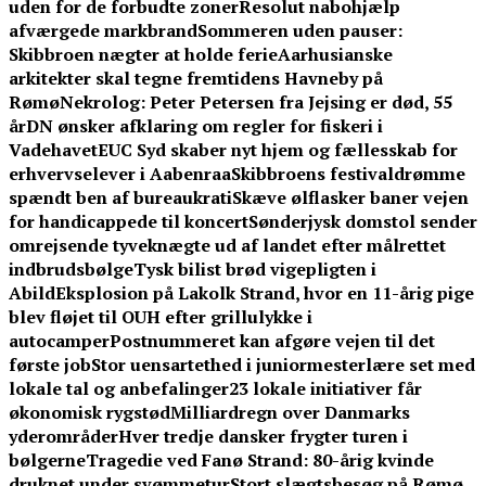
uden for de forbudte zoner
Resolut nabohjælp
afværgede markbrand
Sommeren uden pauser:
Skibbroen nægter at holde ferie
Aarhusianske
arkitekter skal tegne fremtidens Havneby på
Rømø
Nekrolog: Peter Petersen fra Jejsing er død, 55
år
DN ønsker afklaring om regler for fiskeri i
Vadehavet
EUC Syd skaber nyt hjem og fællesskab for
erhvervselever i Aabenraa
Skibbroens festivaldrømme
spændt ben af bureaukrati
Skæve ølflasker baner vejen
for handicappede til koncert
Sønderjysk domstol sender
omrejsende tyveknægte ud af landet efter målrettet
indbrudsbølge
Tysk bilist brød vigepligten i
Abild
Eksplosion på Lakolk Strand, hvor en 11-årig pige
blev fløjet til OUH efter grillulykke i
autocamper
Postnummeret kan afgøre vejen til det
første job
Stor uensartethed i juniormesterlære set med
lokale tal og anbefalinger
23 lokale initiativer får
økonomisk rygstød
Milliardregn over Danmarks
yderområder
Hver tredje dansker frygter turen i
bølgerne
Tragedie ved Fanø Strand: 80-årig kvinde
druknet under svømmetur
Stort slægtsbesøg på Rømø