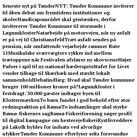
Skip
Seneste nyt på TønderNYT:
Tønder Kommune inviterer
to
til åben debat om fremtidens institutioner og
content
skoler
Handicapområdet skal gentænkes, derfor
invitererer Tønder Kommune til stormøde i
Løgumkloster
Natarbejde på motorvejen, når ny asfalt
er på vej til Christiansfeld
Træt asfalt sendes på
pension, når omfattende vejarbejde rammer Rute
11
Musikalske sværvægtere rykker ind mellem
trætoppene når Festivalen afslører ny skovscene
Højer
Pølser i spil til ny national hæderspris
Stafet for Livet
vender tilbage til Skærbæk med stærkt lokalt
sammenhold
Debatindlæg: Hvad skal Tønder kommune
bruger 100 millioner kroner på?
Løgumkloster i
festdragt: 30.000 gæster indtager byen til
Klostermærken
To børn fundet i god behold efter stor
redningsaktion på Rømø
To indsamlinger skal styrke
Rømø-fiskernes sag
Rømø Fiskeriforening søger profil
til digital kampagne om hesterejefiskeri
Kystlivreddere
på Lakolk hyldes for indsats ved alvorlige
ulykker
Tønder Kommune efterlyser seks forsvundne