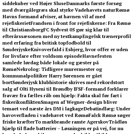
siddekuber ved Højer Sluse
Danmarks første forsøg
med dværgålegræs skal styrke Vadehavets natur
Rømø
Havns formand afviser, at havnen vil af med
rejefiskeriet
Frandsen i front for rejefiskerne: Fra Rømø
til Christiansborg
FC Sydvest 05 gør sig klar til
efterårssæsonen med ny testkamp
Engelsk trænerprofil
med erfaring fra britisk topfodbold til
Sønderjyske
Knivoverfald i Esbjerg, hvor offer er uden
for livsfare efter voldsom episode
Havnefesten
samlede lørdag både lokale og gæster på
Rømø
Nekrolog: Tidligere murermester og
kommunalpolitiker Harry Sørensen er gået
bort
Sønderjysk klubhistorie skrives med rekordstort
salg af Olti Hyseni til Brøndby IF
SF-formand forklarer
fravær fra fælles råb om hjælp: Fakta skal før fart i
fiskerikonflikten
Smagen af Wegner-design bliver
temaet ved næste års DM i lagkage
Debatindlæg: Under
havoverfladen i vadehavet ved Rømø
Falck Rømø søger
friske kræfter
To markbrande ramte Agerskov
Trådløs
hjælp til flade batterier – Løsningen er på vej, for nu