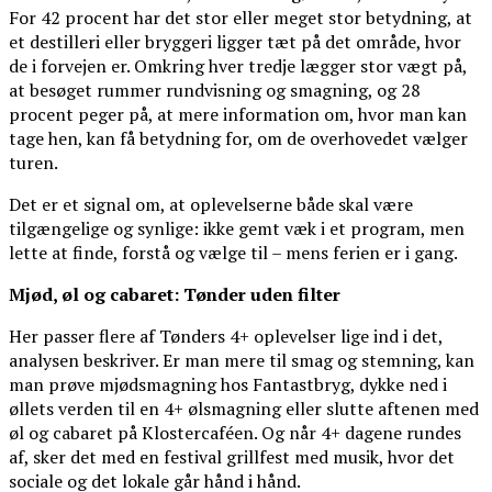
For 42 procent har det stor eller meget stor betydning, at
et destilleri eller bryggeri ligger tæt på det område, hvor
de i forvejen er. Omkring hver tredje lægger stor vægt på,
at besøget rummer rundvisning og smagning, og 28
procent peger på, at mere information om, hvor man kan
tage hen, kan få betydning for, om de overhovedet vælger
turen.
Det er et signal om, at oplevelserne både skal være
tilgængelige og synlige: ikke gemt væk i et program, men
lette at finde, forstå og vælge til – mens ferien er i gang.
Mjød, øl og cabaret: Tønder uden filter
Her passer flere af Tønders 4+ oplevelser lige ind i det,
analysen beskriver. Er man mere til smag og stemning, kan
man prøve mjødsmagning hos Fantastbryg, dykke ned i
øllets verden til en 4+ ølsmagning eller slutte aftenen med
øl og cabaret på Klostercaféen. Og når 4+ dagene rundes
af, sker det med en festival grillfest med musik, hvor det
sociale og det lokale går hånd i hånd.