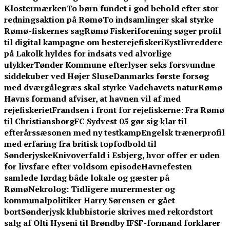
Klostermærken
To børn fundet i god behold efter stor
redningsaktion på Rømø
To indsamlinger skal styrke
Rømø-fiskernes sag
Rømø Fiskeriforening søger profil
til digital kampagne om hesterejefiskeri
Kystlivreddere
på Lakolk hyldes for indsats ved alvorlige
ulykker
Tønder Kommune efterlyser seks forsvundne
siddekuber ved Højer Sluse
Danmarks første forsøg
med dværgålegræs skal styrke Vadehavets natur
Rømø
Havns formand afviser, at havnen vil af med
rejefiskeriet
Frandsen i front for rejefiskerne: Fra Rømø
til Christiansborg
FC Sydvest 05 gør sig klar til
efterårssæsonen med ny testkamp
Engelsk trænerprofil
med erfaring fra britisk topfodbold til
Sønderjyske
Knivoverfald i Esbjerg, hvor offer er uden
for livsfare efter voldsom episode
Havnefesten
samlede lørdag både lokale og gæster på
Rømø
Nekrolog: Tidligere murermester og
kommunalpolitiker Harry Sørensen er gået
bort
Sønderjysk klubhistorie skrives med rekordstort
salg af Olti Hyseni til Brøndby IF
SF-formand forklarer