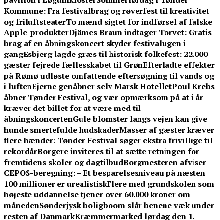
pavillon i Løgumkloster
Sommerlørdag i Tønder
Kommune: Fra festivalbrag og røverfest til kreativitet
og friluftsteater
To mænd sigtet for indførsel af falske
Apple-produkter
Djämes Braun indtager Torvet: Gratis
brag af en åbningskoncert skyder festivalugen i
gang
Esbjerg lagde græs til historisk folkefest: 22.000
gæster fejrede fællesskabet til Grøn
Efterladte effekter
på Rømø udløste omfattende eftersøgning til vands og
i luften
Ejerne genåbner selv Marsk Hotellet
Poul Krebs
åbner Tønder Festival, og vær opmærksom på at i år
kræver det billet for at være med til
åbningskoncerten
Gule blomster langs vejen kan give
hunde smertefulde hudskader
Masser af gæster kræver
flere hænder: Tønder Festival søger ekstra frivillige til
rekordår
Borgere inviteres til at sætte retningen for
fremtidens skoler og dagtilbud
Borgmesteren afviser
CEPOS-beregning: – Et besparelsesniveau på næsten
100 millioner er urealistisk
Flere med grundskolen som
højeste uddannelse tjener over 60.000 kroner om
måneden
Sønderjysk boligboom slår benene væk under
resten af Danmark
Kræmmermarked lørdag den 1.