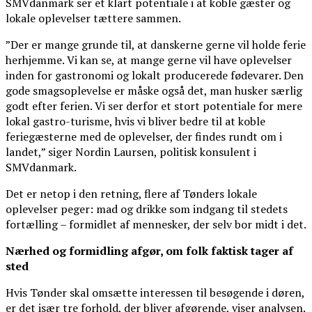
SMVdanmark ser et klart potentiale i at koble gæster og
lokale oplevelser tættere sammen.
”Der er mange grunde til, at danskerne gerne vil holde ferie
herhjemme. Vi kan se, at mange gerne vil have oplevelser
inden for gastronomi og lokalt producerede fødevarer. Den
gode smagsoplevelse er måske også det, man husker særlig
godt efter ferien. Vi ser derfor et stort potentiale for mere
lokal gastro-turisme, hvis vi bliver bedre til at koble
feriegæsterne med de oplevelser, der findes rundt om i
landet,” siger Nordin Laursen, politisk konsulent i
SMVdanmark.
Det er netop i den retning, flere af Tønders lokale
oplevelser peger: mad og drikke som indgang til stedets
fortælling – formidlet af mennesker, der selv bor midt i det.
Nærhed og formidling afgør, om folk faktisk tager af
sted
Hvis Tønder skal omsætte interessen til besøgende i døren,
er det især tre forhold, der bliver afgørende, viser analysen.