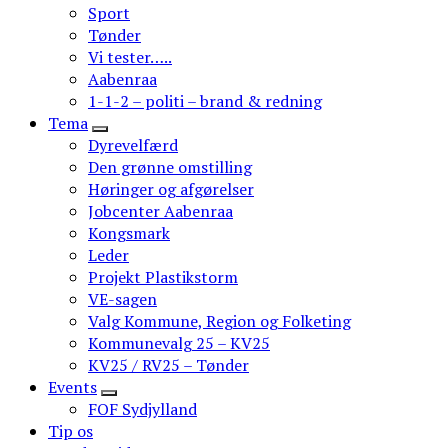
Sport
Tønder
Vi tester…..
Aabenraa
1-1-2 – politi – brand & redning
Tema
Dyrevelfærd
Den grønne omstilling
Høringer og afgørelser
Jobcenter Aabenraa
Kongsmark
Leder
Projekt Plastikstorm
VE-sagen
Valg Kommune, Region og Folketing
Kommunevalg 25 – KV25
KV25 / RV25 – Tønder
Events
FOF Sydjylland
Tip os