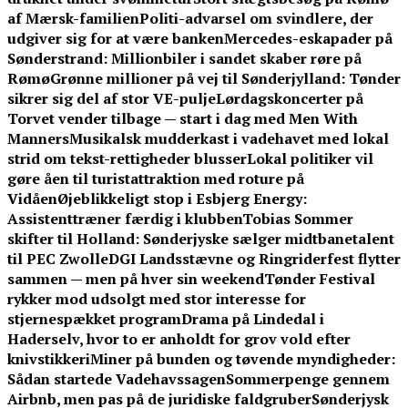
af Mærsk-familien
Politi-advarsel om svindlere, der
udgiver sig for at være banken
Mercedes-eskapader på
Sønderstrand: Millionbiler i sandet skaber røre på
Rømø
Grønne millioner på vej til Sønderjylland: Tønder
sikrer sig del af stor VE-pulje
Lørdagskoncerter på
Torvet vender tilbage — start i dag med Men With
Manners
Musikalsk mudderkast i vadehavet med lokal
strid om tekst-rettigheder blusser
Lokal politiker vil
gøre åen til turistattraktion med roture på
Vidåen
Øjeblikkeligt stop i Esbjerg Energy:
Assistenttræner færdig i klubben
Tobias Sommer
skifter til Holland: Sønderjyske sælger midtbanetalent
til PEC Zwolle
DGI Landsstævne og Ringriderfest flytter
sammen — men på hver sin weekend
Tønder Festival
rykker mod udsolgt med stor interesse for
stjernespækket program
Drama på Lindedal i
Haderselv, hvor to er anholdt for grov vold efter
knivstikkeri
Miner på bunden og tøvende myndigheder:
Sådan startede Vadehavssagen
Sommerpenge gennem
Airbnb, men pas på de juridiske faldgruber
Sønderjysk