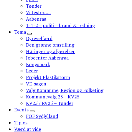
Tønder
Vi tester…..
Aabenraa
1-1-2 – politi – brand & redning
Tema
Dyrevelfærd
Den grønne omstilling
Høringer og afgørelser
Jobcenter Aabenraa
Kongsmark
Leder
Projekt Plastikstorm
VE-sagen
Valg Kommune, Region og Folketing
Kommunevalg 25 – KV25
KV25 / RV25 – Tønder
Events
FOF Sydjylland
Tip os
Værd at vide