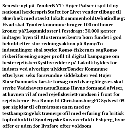
Skip
Seneste nyt på TønderNYT:
Højer Pølser i spil til ny
to
national hæderspris
Stafet for Livet vender tilbage til
content
Skærbæk med stærkt lokalt sammenhold
Debatindlæg:
Hvad skal Tønder kommune bruger 100 millioner
kroner på?
Løgumkloster i festdragt: 30.000 gæster
indtager byen til Klostermærken
To børn fundet i god
behold efter stor redningsaktion på Rømø
To
indsamlinger skal styrke Rømø-fiskernes sag
Rømø
Fiskeriforening søger profil til digital kampagne om
hesterejefiskeri
Kystlivreddere på Lakolk hyldes for
indsats ved alvorlige ulykker
Tønder Kommune
efterlyser seks forsvundne siddekuber ved Højer
Sluse
Danmarks første forsøg med dværgålegræs skal
styrke Vadehavets natur
Rømø Havns formand afviser,
at havnen vil af med rejefiskeriet
Frandsen i front for
rejefiskerne: Fra Rømø til Christiansborg
FC Sydvest 05
gør sig klar til efterårssæsonen med ny
testkamp
Engelsk trænerprofil med erfaring fra britisk
topfodbold til Sønderjyske
Knivoverfald i Esbjerg, hvor
offer er uden for livsfare efter voldsom