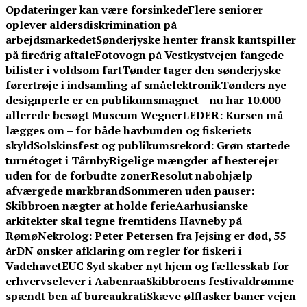
Opdateringer kan være forsinkede
Flere seniorer
oplever aldersdiskrimination på
arbejdsmarkedet
Sønderjyske henter fransk kantspiller
på fireårig aftale
Fotovogn på Vestkystvejen fangede
bilister i voldsom fart
Tønder tager den sønderjyske
førertrøje i indsamling af småelektronik
Tønders nye
designperle er en publikumsmagnet – nu har 10.000
allerede besøgt Museum Wegner
LEDER: Kursen må
lægges om – for både havbunden og fiskeriets
skyld
Solskinsfest og publikumsrekord: Grøn startede
turnétoget i Tårnby
Rigelige mængder af hesterejer
uden for de forbudte zoner
Resolut nabohjælp
afværgede markbrand
Sommeren uden pauser:
Skibbroen nægter at holde ferie
Aarhusianske
arkitekter skal tegne fremtidens Havneby på
Rømø
Nekrolog: Peter Petersen fra Jejsing er død, 55
år
DN ønsker afklaring om regler for fiskeri i
Vadehavet
EUC Syd skaber nyt hjem og fællesskab for
erhvervselever i Aabenraa
Skibbroens festivaldrømme
spændt ben af bureaukrati
Skæve ølflasker baner vejen