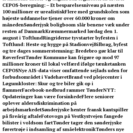
CEPOS-beregning: – Et besparelsesniveau på næsten
100 millioner er urealistisk
Flere med grundskolen som
højeste uddannelse tjener over 60.000 kroner om
måneden
Sønderjysk boligboom slår benene væk under
resten af Danmark
Kræmmermarked lørdag den 1.
august i Toftlund
Ringriderne tyvstarter byfesten i
Toftlund: Heste og hygge på Stadionvej
Bilbrag, byfest
og tre dages sommerstemning: Bredebro gør klar til
Røverfest
Tønder Kommune kan frigøre op mod 97
millioner kroner til lokal velfærd ifølge tænketanken
CEPOS
Nye AIS-data viser omfattende sejlads uden for
forbudsområdet i Vadehavet
Brand ved plejecenter i
Løgumkloster: Skur og tre biler gik op i
flammer
Facebook-nedbrud rammer TønderNYT:
Opdateringer kan være forsinkede
Flere seniorer
oplever aldersdiskrimination på
arbejdsmarkedet
Sønderjyske henter fransk kantspiller
på fireårig aftale
Fotovogn på Vestkystvejen fangede
bilister i voldsom fart
Tønder tager den sønderjyske
førertrøje i indsamling af småelektronik
Tønders nye