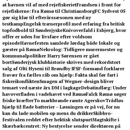
at havnen vil af med rejefiskeriet
Frandsen i front for
rejefiskerne: Fra Rømø til Christiansborg
FC Sydvest 05
gør sig klar til efterårssæsonen med ny
testkamp
Engelsk trænerprofil med erfaring fra britisk
topfodbold til Sønderjyske
Knivoverfald i Esbjerg, hvor
offer er uden for livsfare efter voldsom
episode
Havnefesten samlede lørdag både lokale og
gæster på Rømø
Nekrolog: Tidligere murermester og
kommunalpolitiker Harry Sørensen er gået
bort
Sønderjysk klubhistorie skrives med rekordstort
salg af Olti Hyseni til Brøndby IF
SF-formand forklarer
fravær fra fælles råb om hjælp: Fakta skal før fart i
fiskerikonflikten
Smagen af Wegner-design bliver
temaet ved næste års DM i lagkage
Debatindlæg: Under
havoverfladen i vadehavet ved Rømø
Falck Rømø søger
friske kræfter
To markbrande ramte Agerskov
Trådløs
hjælp til flade batterier – Løsningen er på vej, for nu
kan du lade mobilen op mens du drikker
Skibbro-
festivalen reddet efter hektisk slutspurt
Magtskifte i
Skærbækcentret: Ny bestyrelse sender direktøren på