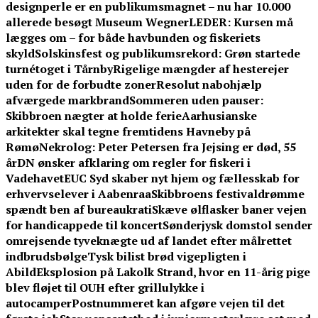
designperle er en publikumsmagnet – nu har 10.000
allerede besøgt Museum Wegner
LEDER: Kursen må
lægges om – for både havbunden og fiskeriets
skyld
Solskinsfest og publikumsrekord: Grøn startede
turnétoget i Tårnby
Rigelige mængder af hesterejer
uden for de forbudte zoner
Resolut nabohjælp
afværgede markbrand
Sommeren uden pauser:
Skibbroen nægter at holde ferie
Aarhusianske
arkitekter skal tegne fremtidens Havneby på
Rømø
Nekrolog: Peter Petersen fra Jejsing er død, 55
år
DN ønsker afklaring om regler for fiskeri i
Vadehavet
EUC Syd skaber nyt hjem og fællesskab for
erhvervselever i Aabenraa
Skibbroens festivaldrømme
spændt ben af bureaukrati
Skæve ølflasker baner vejen
for handicappede til koncert
Sønderjysk domstol sender
omrejsende tyveknægte ud af landet efter målrettet
indbrudsbølge
Tysk bilist brød vigepligten i
Abild
Eksplosion på Lakolk Strand, hvor en 11-årig pige
blev fløjet til OUH efter grillulykke i
autocamper
Postnummeret kan afgøre vejen til det