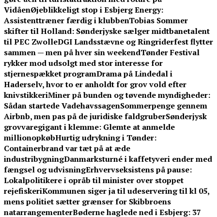
Vidåen
Øjeblikkeligt stop i Esbjerg Energy:
Assistenttræner færdig i klubben
Tobias Sommer
skifter til Holland: Sønderjyske sælger midtbanetalent
til PEC Zwolle
DGI Landsstævne og Ringriderfest flytter
sammen — men på hver sin weekend
Tønder Festival
rykker mod udsolgt med stor interesse for
stjernespækket program
Drama på Lindedal i
Haderselv, hvor to er anholdt for grov vold efter
knivstikkeri
Miner på bunden og tøvende myndigheder:
Sådan startede Vadehavssagen
Sommerpenge gennem
Airbnb, men pas på de juridiske faldgruber
Sønderjysk
grovvaregigant i klemme: Glemte at anmelde
millionopkøb
Hurtig udrykning i Tønder:
Containerbrand var tæt på at æde
industribygning
Danmarksturné i kaffetyveri ender med
fængsel og udvisning
Erhvervseksistens på pause:
Lokalpolitikere i opråb til minister over stoppet
rejefiskeri
Kommunen siger ja til udeservering til kl 05,
mens politiet sætter grænser for Skibbroens
natarrangementer
Bøderne haglede ned i Esbjerg: 37