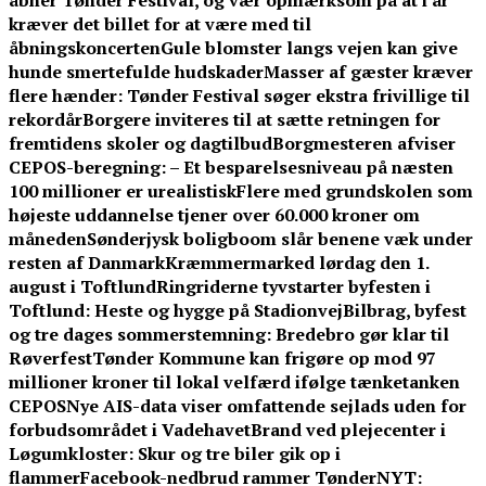
åbner Tønder Festival, og vær opmærksom på at i år
kræver det billet for at være med til
åbningskoncerten
Gule blomster langs vejen kan give
hunde smertefulde hudskader
Masser af gæster kræver
flere hænder: Tønder Festival søger ekstra frivillige til
rekordår
Borgere inviteres til at sætte retningen for
fremtidens skoler og dagtilbud
Borgmesteren afviser
CEPOS-beregning: – Et besparelsesniveau på næsten
100 millioner er urealistisk
Flere med grundskolen som
højeste uddannelse tjener over 60.000 kroner om
måneden
Sønderjysk boligboom slår benene væk under
resten af Danmark
Kræmmermarked lørdag den 1.
august i Toftlund
Ringriderne tyvstarter byfesten i
Toftlund: Heste og hygge på Stadionvej
Bilbrag, byfest
og tre dages sommerstemning: Bredebro gør klar til
Røverfest
Tønder Kommune kan frigøre op mod 97
millioner kroner til lokal velfærd ifølge tænketanken
CEPOS
Nye AIS-data viser omfattende sejlads uden for
forbudsområdet i Vadehavet
Brand ved plejecenter i
Løgumkloster: Skur og tre biler gik op i
flammer
Facebook-nedbrud rammer TønderNYT: