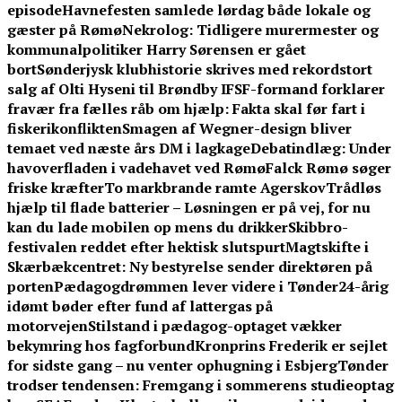
episode
Havnefesten samlede lørdag både lokale og
gæster på Rømø
Nekrolog: Tidligere murermester og
kommunalpolitiker Harry Sørensen er gået
bort
Sønderjysk klubhistorie skrives med rekordstort
salg af Olti Hyseni til Brøndby IF
SF-formand forklarer
fravær fra fælles råb om hjælp: Fakta skal før fart i
fiskerikonflikten
Smagen af Wegner-design bliver
temaet ved næste års DM i lagkage
Debatindlæg: Under
havoverfladen i vadehavet ved Rømø
Falck Rømø søger
friske kræfter
To markbrande ramte Agerskov
Trådløs
hjælp til flade batterier – Løsningen er på vej, for nu
kan du lade mobilen op mens du drikker
Skibbro-
festivalen reddet efter hektisk slutspurt
Magtskifte i
Skærbækcentret: Ny bestyrelse sender direktøren på
porten
Pædagogdrømmen lever videre i Tønder
24-årig
idømt bøder efter fund af lattergas på
motorvejen
Stilstand i pædagog-optaget vækker
bekymring hos fagforbund
Kronprins Frederik er sejlet
for sidste gang – nu venter ophugning i Esbjerg
Tønder
trodser tendensen: Fremgang i sommerens studieoptag