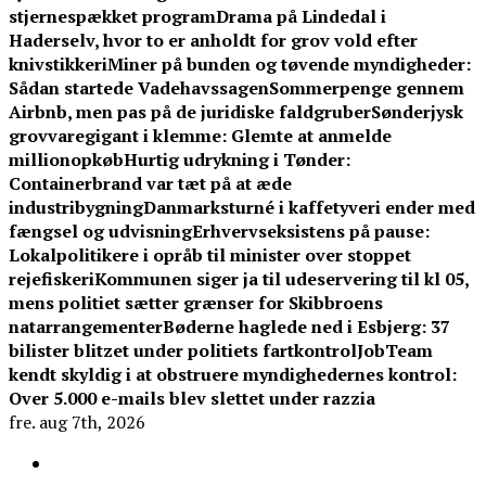
stjernespækket program
Drama på Lindedal i
Haderselv, hvor to er anholdt for grov vold efter
knivstikkeri
Miner på bunden og tøvende myndigheder:
Sådan startede Vadehavssagen
Sommerpenge gennem
Airbnb, men pas på de juridiske faldgruber
Sønderjysk
grovvaregigant i klemme: Glemte at anmelde
millionopkøb
Hurtig udrykning i Tønder:
Containerbrand var tæt på at æde
industribygning
Danmarksturné i kaffetyveri ender med
fængsel og udvisning
Erhvervseksistens på pause:
Lokalpolitikere i opråb til minister over stoppet
rejefiskeri
Kommunen siger ja til udeservering til kl 05,
mens politiet sætter grænser for Skibbroens
natarrangementer
Bøderne haglede ned i Esbjerg: 37
bilister blitzet under politiets fartkontrol
JobTeam
kendt skyldig i at obstruere myndighedernes kontrol:
Over 5.000 e-mails blev slettet under razzia
fre. aug 7th, 2026