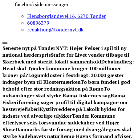
facebookside messenger.
Flensborglandevej 16, 6270 Tønder
60896379
redaktion@tondernyt.dk
Seneste nyt på TønderNYT:
Højer Pølser i spil til ny
national hæderspris
Stafet for Livet vender tilbage til
Skærbæk med stærkt lokalt sammenhold
Debatindlæg:
Hvad skal Tønder kommune bruger 100 millioner
kroner på?
Løgumkloster i festdragt: 30.000 gæster
indtager byen til Klostermærken
To børn fundet i god
behold efter stor redningsaktion på Rømø
To
indsamlinger skal styrke Rømø-fiskernes sag
Rømø
Fiskeriforening søger profil til digital kampagne om
hesterejefiskeri
Kystlivreddere på Lakolk hyldes for
indsats ved alvorlige ulykker
Tønder Kommune
efterlyser seks forsvundne siddekuber ved Højer
Sluse
Danmarks første forsøg med dværgålegræs skal
styrke Vadehavets natur
Rømø Havns formand afviser,