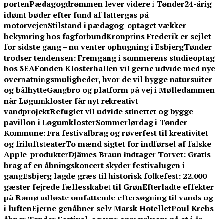
porten
Pædagogdrømmen lever videre i Tønder
24-årig
idømt bøder efter fund af lattergas på
motorvejen
Stilstand i pædagog-optaget vækker
bekymring hos fagforbund
Kronprins Frederik er sejlet
for sidste gang – nu venter ophugning i Esbjerg
Tønder
trodser tendensen: Fremgang i sommerens studieoptag
hos SEA
Fonden Klosterhallen vil gerne udvide med nye
overnatningsmuligheder, hvor de vil bygge natursuiter
og bålhytte
Gangbro og platform på vej i Mølledammen
når Løgumkloster får nyt rekreativt
vandprojekt
Refugiet vil udvide stinettet og bygge
pavillon i Løgumkloster
Sommerlørdag i Tønder
Kommune: Fra festivalbrag og røverfest til kreativitet
og friluftsteater
To mænd sigtet for indførsel af falske
Apple-produkter
Djämes Braun indtager Torvet: Gratis
brag af en åbningskoncert skyder festivalugen i
gang
Esbjerg lagde græs til historisk folkefest: 22.000
gæster fejrede fællesskabet til Grøn
Efterladte effekter
på Rømø udløste omfattende eftersøgning til vands og
i luften
Ejerne genåbner selv Marsk Hotellet
Poul Krebs