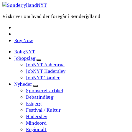
Vi skriver om hvad der foregår i Sønderjylland
Buy Now
BoligNYT
Jobopslag
JobNYT Aabenraa
JobNYT Haderslev
JobNYT Tønder
Nyheder
Sponseret artikel
Debatindlæg
Esbjerg
Festival / Kultur
Haderslev
Mindeord
Regionalt