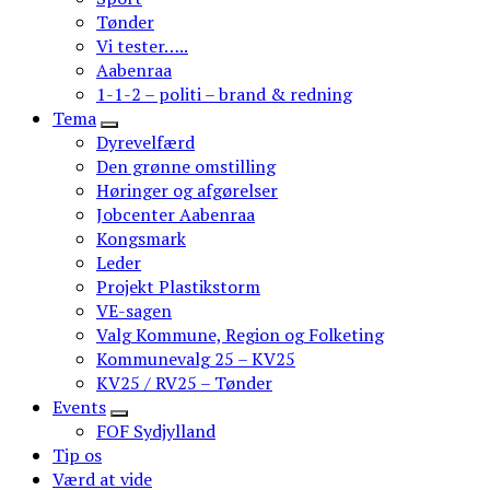
Tønder
Vi tester…..
Aabenraa
1-1-2 – politi – brand & redning
Tema
Dyrevelfærd
Den grønne omstilling
Høringer og afgørelser
Jobcenter Aabenraa
Kongsmark
Leder
Projekt Plastikstorm
VE-sagen
Valg Kommune, Region og Folketing
Kommunevalg 25 – KV25
KV25 / RV25 – Tønder
Events
FOF Sydjylland
Tip os
Værd at vide