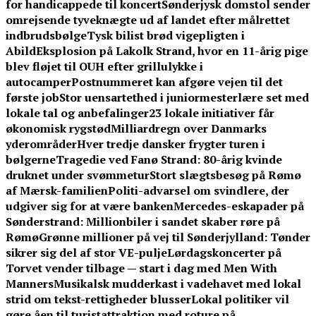
for handicappede til koncert
Sønderjysk domstol sender
omrejsende tyveknægte ud af landet efter målrettet
indbrudsbølge
Tysk bilist brød vigepligten i
Abild
Eksplosion på Lakolk Strand, hvor en 11-årig pige
blev fløjet til OUH efter grillulykke i
autocamper
Postnummeret kan afgøre vejen til det
første job
Stor uensartethed i juniormesterlære set med
lokale tal og anbefalinger
23 lokale initiativer får
økonomisk rygstød
Milliardregn over Danmarks
yderområder
Hver tredje dansker frygter turen i
bølgerne
Tragedie ved Fanø Strand: 80-årig kvinde
druknet under svømmetur
Stort slægtsbesøg på Rømø
af Mærsk-familien
Politi-advarsel om svindlere, der
udgiver sig for at være banken
Mercedes-eskapader på
Sønderstrand: Millionbiler i sandet skaber røre på
Rømø
Grønne millioner på vej til Sønderjylland: Tønder
sikrer sig del af stor VE-pulje
Lørdagskoncerter på
Torvet vender tilbage — start i dag med Men With
Manners
Musikalsk mudderkast i vadehavet med lokal
strid om tekst-rettigheder blusser
Lokal politiker vil
gøre åen til turistattraktion med roture på