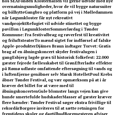
hos SEA
Fonden Klosterhallen vil gerne udvide med nye
overnatningsmuligheder, hvor de vil bygge natursuiter
og bålhytte
Gangbro og platform på vej i Mølledammen
når Løgumkloster får nyt rekreativt
vandprojekt
Refugiet vil udvide stinettet og bygge
pavillon i Løgumkloster
Sommerlørdag i Tønder
Kommune: Fra festivalbrag og røverfest til kreativitet
og friluftsteater
To mænd sigtet for indførsel af falske
Apple-produkter
Djämes Braun indtager Torvet: Gratis
brag af en åbningskoncert skyder festivalugen i
gang
Esbjerg lagde græs til historisk folkefest: 22.000
gæster fejrede fællesskabet til Grøn
Efterladte effekter
på Rømø udløste omfattende eftersøgning til vands og
i luften
Ejerne genåbner selv Marsk Hotellet
Poul Krebs
åbner Tønder Festival, og vær opmærksom på at i år
kræver det billet for at være med til
åbningskoncerten
Gule blomster langs vejen kan give
hunde smertefulde hudskader
Masser af gæster kræver
flere hænder: Tønder Festival søger ekstra frivillige til
rekordår
Borgere inviteres til at sætte retningen for
fremtidens skoler og dagtilbud
Borgmesteren afviser