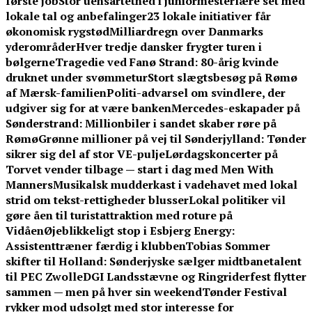
første job
Stor uensartethed i juniormesterlære set med
lokale tal og anbefalinger
23 lokale initiativer får
økonomisk rygstød
Milliardregn over Danmarks
yderområder
Hver tredje dansker frygter turen i
bølgerne
Tragedie ved Fanø Strand: 80-årig kvinde
druknet under svømmetur
Stort slægtsbesøg på Rømø
af Mærsk-familien
Politi-advarsel om svindlere, der
udgiver sig for at være banken
Mercedes-eskapader på
Sønderstrand: Millionbiler i sandet skaber røre på
Rømø
Grønne millioner på vej til Sønderjylland: Tønder
sikrer sig del af stor VE-pulje
Lørdagskoncerter på
Torvet vender tilbage — start i dag med Men With
Manners
Musikalsk mudderkast i vadehavet med lokal
strid om tekst-rettigheder blusser
Lokal politiker vil
gøre åen til turistattraktion med roture på
Vidåen
Øjeblikkeligt stop i Esbjerg Energy:
Assistenttræner færdig i klubben
Tobias Sommer
skifter til Holland: Sønderjyske sælger midtbanetalent
til PEC Zwolle
DGI Landsstævne og Ringriderfest flytter
sammen — men på hver sin weekend
Tønder Festival
rykker mod udsolgt med stor interesse for