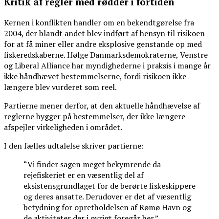
Kritik af regler med rødder i fortiden
Kernen i konflikten handler om en bekendtgørelse fra
2004, der blandt andet blev indført af hensyn til risikoen
for at få miner eller andre eksplosive genstande op med
fiskeredskaberne. Ifølge Danmarksdemokraterne, Venstre
og Liberal Alliance har myndighederne i praksis i mange år
ikke håndhævet bestemmelserne, fordi risikoen ikke
længere blev vurderet som reel.
Partierne mener derfor, at den aktuelle håndhævelse af
reglerne bygger på bestemmelser, der ikke længere
afspejler virkeligheden i området.
I den fælles udtalelse skriver partierne:
“Vi finder sagen meget bekymrende da
rejefiskeriet er en væsentlig del af
eksistensgrundlaget for de berørte fiskeskippere
og deres ansatte. Derudover er det af væsentlig
betydning for opretholdelsen af Rømø Havn og
de aktiviteter der i øvrigt foregår her.”