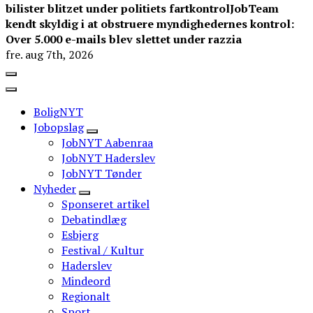
bilister blitzet under politiets fartkontrol
JobTeam
kendt skyldig i at obstruere myndighedernes kontrol:
Over 5.000 e-mails blev slettet under razzia
fre. aug 7th, 2026
BoligNYT
Jobopslag
JobNYT Aabenraa
JobNYT Haderslev
JobNYT Tønder
Nyheder
Sponseret artikel
Debatindlæg
Esbjerg
Festival / Kultur
Haderslev
Mindeord
Regionalt
Sport