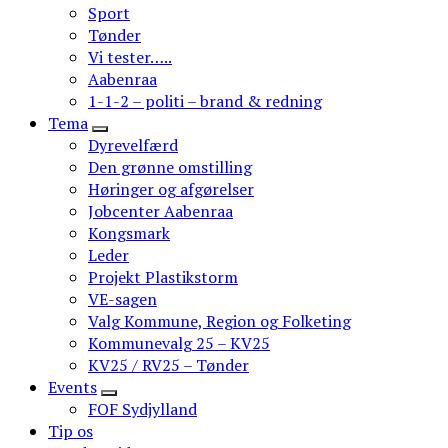
Sport
Tønder
Vi tester…..
Aabenraa
1-1-2 – politi – brand & redning
Tema
Dyrevelfærd
Den grønne omstilling
Høringer og afgørelser
Jobcenter Aabenraa
Kongsmark
Leder
Projekt Plastikstorm
VE-sagen
Valg Kommune, Region og Folketing
Kommunevalg 25 – KV25
KV25 / RV25 – Tønder
Events
FOF Sydjylland
Tip os