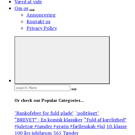
Værd at vide
Om os
Annoncering
Kontakt os
Privacy Policy
Search
for:
Or check our Popular Categories...
"Bankofeber for fuld plade"
"politijagt"
“BREVET” - En komisk klassiker
“Fuld af kærlighed”
#juletræ #tønder #gratis #fællesskab #jul
10. klasse
100 års jubilæum
365 Tønder