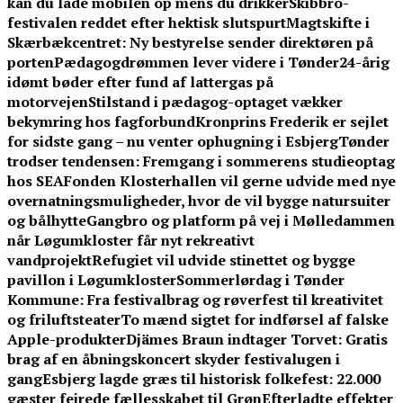
kan du lade mobilen op mens du drikker
Skibbro-
festivalen reddet efter hektisk slutspurt
Magtskifte i
Skærbækcentret: Ny bestyrelse sender direktøren på
porten
Pædagogdrømmen lever videre i Tønder
24-årig
idømt bøder efter fund af lattergas på
motorvejen
Stilstand i pædagog-optaget vækker
bekymring hos fagforbund
Kronprins Frederik er sejlet
for sidste gang – nu venter ophugning i Esbjerg
Tønder
trodser tendensen: Fremgang i sommerens studieoptag
hos SEA
Fonden Klosterhallen vil gerne udvide med nye
overnatningsmuligheder, hvor de vil bygge natursuiter
og bålhytte
Gangbro og platform på vej i Mølledammen
når Løgumkloster får nyt rekreativt
vandprojekt
Refugiet vil udvide stinettet og bygge
pavillon i Løgumkloster
Sommerlørdag i Tønder
Kommune: Fra festivalbrag og røverfest til kreativitet
og friluftsteater
To mænd sigtet for indførsel af falske
Apple-produkter
Djämes Braun indtager Torvet: Gratis
brag af en åbningskoncert skyder festivalugen i
gang
Esbjerg lagde græs til historisk folkefest: 22.000
gæster fejrede fællesskabet til Grøn
Efterladte effekter