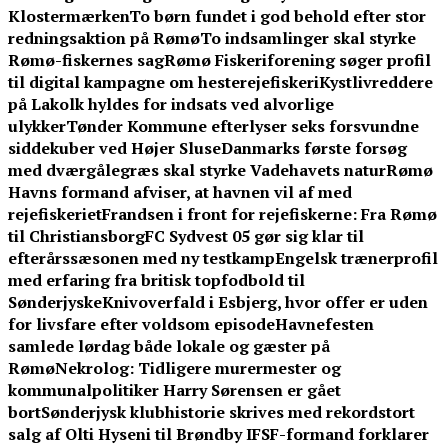
Klostermærken
To børn fundet i god behold efter stor
redningsaktion på Rømø
To indsamlinger skal styrke
Rømø-fiskernes sag
Rømø Fiskeriforening søger profil
til digital kampagne om hesterejefiskeri
Kystlivreddere
på Lakolk hyldes for indsats ved alvorlige
ulykker
Tønder Kommune efterlyser seks forsvundne
siddekuber ved Højer Sluse
Danmarks første forsøg
med dværgålegræs skal styrke Vadehavets natur
Rømø
Havns formand afviser, at havnen vil af med
rejefiskeriet
Frandsen i front for rejefiskerne: Fra Rømø
til Christiansborg
FC Sydvest 05 gør sig klar til
efterårssæsonen med ny testkamp
Engelsk trænerprofil
med erfaring fra britisk topfodbold til
Sønderjyske
Knivoverfald i Esbjerg, hvor offer er uden
for livsfare efter voldsom episode
Havnefesten
samlede lørdag både lokale og gæster på
Rømø
Nekrolog: Tidligere murermester og
kommunalpolitiker Harry Sørensen er gået
bort
Sønderjysk klubhistorie skrives med rekordstort
salg af Olti Hyseni til Brøndby IF
SF-formand forklarer