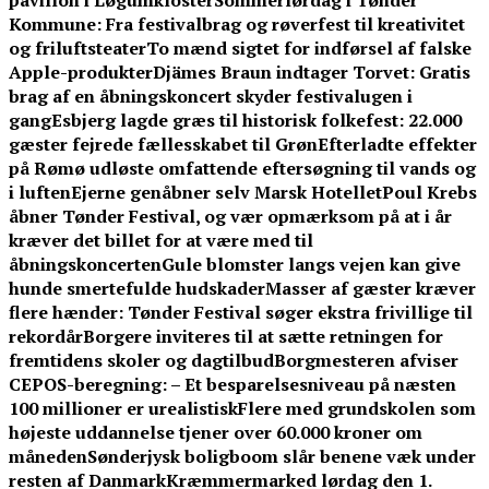
pavillon i Løgumkloster
Sommerlørdag i Tønder
Kommune: Fra festivalbrag og røverfest til kreativitet
og friluftsteater
To mænd sigtet for indførsel af falske
Apple-produkter
Djämes Braun indtager Torvet: Gratis
brag af en åbningskoncert skyder festivalugen i
gang
Esbjerg lagde græs til historisk folkefest: 22.000
gæster fejrede fællesskabet til Grøn
Efterladte effekter
på Rømø udløste omfattende eftersøgning til vands og
i luften
Ejerne genåbner selv Marsk Hotellet
Poul Krebs
åbner Tønder Festival, og vær opmærksom på at i år
kræver det billet for at være med til
åbningskoncerten
Gule blomster langs vejen kan give
hunde smertefulde hudskader
Masser af gæster kræver
flere hænder: Tønder Festival søger ekstra frivillige til
rekordår
Borgere inviteres til at sætte retningen for
fremtidens skoler og dagtilbud
Borgmesteren afviser
CEPOS-beregning: – Et besparelsesniveau på næsten
100 millioner er urealistisk
Flere med grundskolen som
højeste uddannelse tjener over 60.000 kroner om
måneden
Sønderjysk boligboom slår benene væk under
resten af Danmark
Kræmmermarked lørdag den 1.