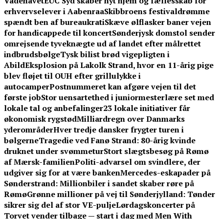
Vadehavet
EUC Syd skaber nyt hjem og fællesskab for
erhvervselever i Aabenraa
Skibbroens festivaldrømme
spændt ben af bureaukrati
Skæve ølflasker baner vejen
for handicappede til koncert
Sønderjysk domstol sender
omrejsende tyveknægte ud af landet efter målrettet
indbrudsbølge
Tysk bilist brød vigepligten i
Abild
Eksplosion på Lakolk Strand, hvor en 11-årig pige
blev fløjet til OUH efter grillulykke i
autocamper
Postnummeret kan afgøre vejen til det
første job
Stor uensartethed i juniormesterlære set med
lokale tal og anbefalinger
23 lokale initiativer får
økonomisk rygstød
Milliardregn over Danmarks
yderområder
Hver tredje dansker frygter turen i
bølgerne
Tragedie ved Fanø Strand: 80-årig kvinde
druknet under svømmetur
Stort slægtsbesøg på Rømø
af Mærsk-familien
Politi-advarsel om svindlere, der
udgiver sig for at være banken
Mercedes-eskapader på
Sønderstrand: Millionbiler i sandet skaber røre på
Rømø
Grønne millioner på vej til Sønderjylland: Tønder
sikrer sig del af stor VE-pulje
Lørdagskoncerter på
Torvet vender tilbage — start i dag med Men With