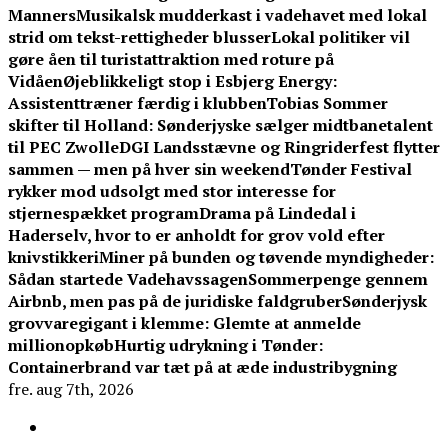
Manners
Musikalsk mudderkast i vadehavet med lokal
strid om tekst-rettigheder blusser
Lokal politiker vil
gøre åen til turistattraktion med roture på
Vidåen
Øjeblikkeligt stop i Esbjerg Energy:
Assistenttræner færdig i klubben
Tobias Sommer
skifter til Holland: Sønderjyske sælger midtbanetalent
til PEC Zwolle
DGI Landsstævne og Ringriderfest flytter
sammen — men på hver sin weekend
Tønder Festival
rykker mod udsolgt med stor interesse for
stjernespækket program
Drama på Lindedal i
Haderselv, hvor to er anholdt for grov vold efter
knivstikkeri
Miner på bunden og tøvende myndigheder:
Sådan startede Vadehavssagen
Sommerpenge gennem
Airbnb, men pas på de juridiske faldgruber
Sønderjysk
grovvaregigant i klemme: Glemte at anmelde
millionopkøb
Hurtig udrykning i Tønder:
Containerbrand var tæt på at æde industribygning
fre. aug 7th, 2026