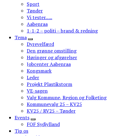
Sport
Tønder
Vi tester…..
Aabenraa
1-1-2 – politi – brand & redning
Tema
Dyrevelfærd
Den grønne omstilling
Høringer og afgørelser
Jobcenter Aabenraa
Kongsmark
Leder
Projekt Plastikstorm
VE-sagen
Valg Kommune, Region og Folketing
Kommunevalg 25 – KV25
KV25 / RV25 – Tønder
Events
FOF Sydjylland
Tip os