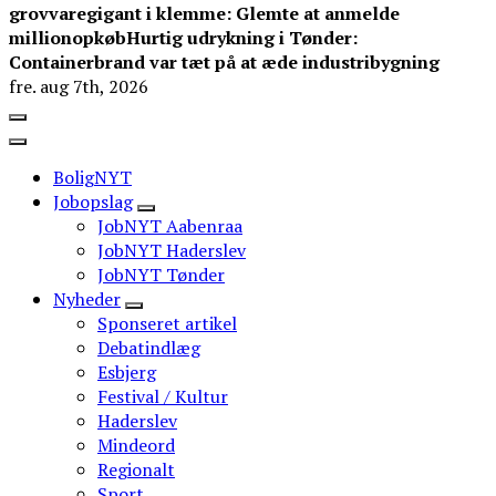
grovvaregigant i klemme: Glemte at anmelde
millionopkøb
Hurtig udrykning i Tønder:
Containerbrand var tæt på at æde industribygning
fre. aug 7th, 2026
BoligNYT
Jobopslag
JobNYT Aabenraa
JobNYT Haderslev
JobNYT Tønder
Nyheder
Sponseret artikel
Debatindlæg
Esbjerg
Festival / Kultur
Haderslev
Mindeord
Regionalt
Sport