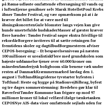
på Rømø udløste omfattende eftersøgning til vands og
i luften
Ejerne genåbner selv Marsk Hotellet
Poul Krebs
åbner Tønder Festival, og vær opmærksom på at i år
kræver det billet for at være med til
åbningskoncerten
Gule blomster langs vejen kan give
hunde smertefulde hudskader
Masser af gæster kræver
flere hænder: Tønder Festival søger ekstra frivillige til
rekordår
Borgere inviteres til at sætte retningen for
fremtidens skoler og dagtilbud
Borgmesteren afviser
CEPOS-beregning: – Et besparelsesniveau på næsten
100 millioner er urealistisk
Flere med grundskolen som
højeste uddannelse tjener over 60.000 kroner om
måneden
Sønderjysk boligboom slår benene væk under
resten af Danmark
Kræmmermarked lørdag den 1.
august i Toftlund
Ringriderne tyvstarter byfesten i
Toftlund: Heste og hygge på Stadionvej
Bilbrag, byfest
og tre dages sommerstemning: Bredebro gør klar til
Røverfest
Tønder Kommune kan frigøre op mod 97
millioner kroner til lokal velfærd ifølge tænketanken
CEPOS
Nye AIS-data viser omfattende sejlads uden for