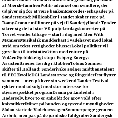
af Mærsk-familien
Politi-advarsel om svindlere, der
udgiver sig for at være banken
Mercedes-eskapader på
Sønderstrand: Millionbiler i sandet skaber røre på
Rømø
Grønne millioner på vej til Sønderjylland: Tønder
sikrer sig del af stor VE-pulje
Lørdagskoncerter på
Torvet vender tilbage — start i dag med Men With
Manners
Musikalsk mudderkast i vadehavet med lokal
strid om tekst-rettigheder blusser
Lokal politiker vil
gøre åen til turistattraktion med roture på
Vidåen
Øjeblikkeligt stop i Esbjerg Energy:
Assistenttræner færdig i klubben
Tobias Sommer
skifter til Holland: Sønderjyske sælger midtbanetalent
til PEC Zwolle
DGI Landsstævne og Ringriderfest flytter
sammen — men på hver sin weekend
Tønder Festival
rykker mod udsolgt med stor interesse for
stjernespækket program
Drama på Lindedal i
Haderselv, hvor to er anholdt for grov vold efter
knivstikkeri
Miner på bunden og tøvende myndigheder:
Sådan startede Vadehavssagen
Sommerpenge gennem
Airbnb, men pas på de juridiske faldgruber
Sønderjysk