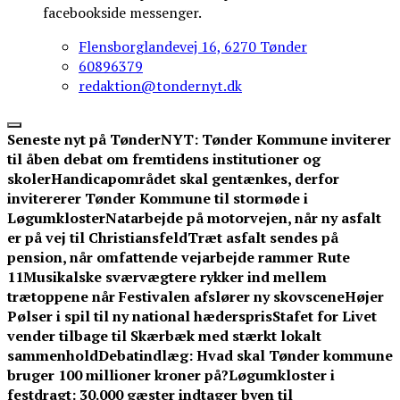
facebookside messenger.
Flensborglandevej 16, 6270 Tønder
60896379
redaktion@tondernyt.dk
Seneste nyt på TønderNYT:
Tønder Kommune inviterer
til åben debat om fremtidens institutioner og
skoler
Handicapområdet skal gentænkes, derfor
invitererer Tønder Kommune til stormøde i
Løgumkloster
Natarbejde på motorvejen, når ny asfalt
er på vej til Christiansfeld
Træt asfalt sendes på
pension, når omfattende vejarbejde rammer Rute
11
Musikalske sværvægtere rykker ind mellem
trætoppene når Festivalen afslører ny skovscene
Højer
Pølser i spil til ny national hæderspris
Stafet for Livet
vender tilbage til Skærbæk med stærkt lokalt
sammenhold
Debatindlæg: Hvad skal Tønder kommune
bruger 100 millioner kroner på?
Løgumkloster i
festdragt: 30.000 gæster indtager byen til