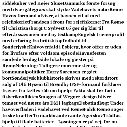
siddekuber ved Højer Sluse
Danmarks første forsøg
med dværgålegræs skal styrke Vadehavets natur
Rømø
Havns formand afviser, at havnen vil af med
rejefiskeriet
Frandsen i front for rejefiskerne: Fra Rømø
til Christiansborg
FC Sydvest 05 gør sig klar til
efterårssæsonen med ny testkamp
Engelsk trænerprofil
med erfaring fra britisk topfodbold til
Sønderjyske
Knivoverfald i Esbjerg, hvor offer er uden
for livsfare efter voldsom episode
Havnefesten
samlede lørdag både lokale og gæster på
Rømø
Nekrolog: Tidligere murermester og
kommunalpolitiker Harry Sørensen er gået
bort
Sønderjysk klubhistorie skrives med rekordstort
salg af Olti Hyseni til Brøndby IF
SF-formand forklarer
fravær fra fælles råb om hjælp: Fakta skal før fart i
fiskerikonflikten
Smagen af Wegner-design bliver
temaet ved næste års DM i lagkage
Debatindlæg: Under
havoverfladen i vadehavet ved Rømø
Falck Rømø søger
friske kræfter
To markbrande ramte Agerskov
Trådløs
hjælp til flade batterier – Løsningen er på vej, for nu