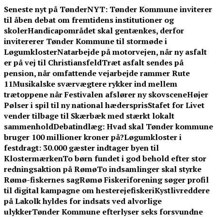
Skip
Seneste nyt på TønderNYT:
Tønder Kommune inviterer
to
til åben debat om fremtidens institutioner og
content
skoler
Handicapområdet skal gentænkes, derfor
invitererer Tønder Kommune til stormøde i
Løgumkloster
Natarbejde på motorvejen, når ny asfalt
er på vej til Christiansfeld
Træt asfalt sendes på
pension, når omfattende vejarbejde rammer Rute
11
Musikalske sværvægtere rykker ind mellem
trætoppene når Festivalen afslører ny skovscene
Højer
Pølser i spil til ny national hæderspris
Stafet for Livet
vender tilbage til Skærbæk med stærkt lokalt
sammenhold
Debatindlæg: Hvad skal Tønder kommune
bruger 100 millioner kroner på?
Løgumkloster i
festdragt: 30.000 gæster indtager byen til
Klostermærken
To børn fundet i god behold efter stor
redningsaktion på Rømø
To indsamlinger skal styrke
Rømø-fiskernes sag
Rømø Fiskeriforening søger profil
til digital kampagne om hesterejefiskeri
Kystlivreddere
på Lakolk hyldes for indsats ved alvorlige
ulykker
Tønder Kommune efterlyser seks forsvundne