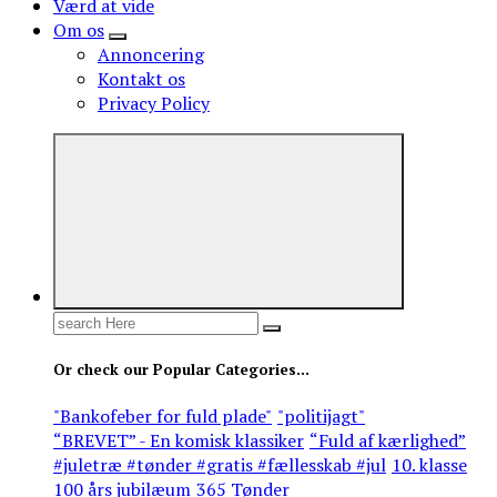
Værd at vide
Om os
Annoncering
Kontakt os
Privacy Policy
Search
for:
Or check our Popular Categories...
"Bankofeber for fuld plade"
"politijagt"
“BREVET” - En komisk klassiker
“Fuld af kærlighed”
#juletræ #tønder #gratis #fællesskab #jul
10. klasse
100 års jubilæum
365 Tønder