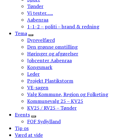
Tønder
Vi tester…..
Aabenraa
1-1-2 – politi – brand & redning
Tema
Dyrevelfærd
Den grønne omstilling
Høringer og afgørelser
Jobcenter Aabenraa
Kongsmark
Leder
Projekt Plastikstorm
VE-sagen
Valg Kommune, Region og Folketing
Kommunevalg 25 – KV25
KV25 / RV25 – Tønder
Events
FOF Sydjylland
Tip os
Værd at vide