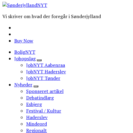
Vi skriver om hvad der foregår i Sønderjylland
Buy Now
BoligNYT
Jobopslag
JobNYT Aabenraa
JobNYT Haderslev
JobNYT Tønder
Nyheder
Sponseret artikel
Debatindlæg
Esbjerg
Festival / Kultur
Haderslev
Mindeord
Regionalt