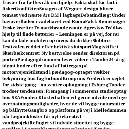
fravær fra fælles råb om hjælp: Fakta skal før fart i
fiskerikonflikten
Smagen af Wegner-design bliver
temaet ved næste års DM i lagkage
Debatindlæg: Under
havoverfladen i vadehavet ved Rømø
Falck Rømø søger
friske kræfter
To markbrande ramte Agerskov
Trådløs
hjælp til flade batterier – Løsningen er på vej, for nu
kan du lade mobilen op mens du drikker
Skibbro-
festivalen reddet efter hektisk slutspurt
Magtskifte i
Skærbækcentret: Ny bestyrelse sender direktøren på
porten
Pædagogdrømmen lever videre i Tønder
24-årig
idømt bøder efter fund af lattergas på
motorvejen
Stilstand i pædagog-optaget vækker
bekymring hos fagforbund
Kronprins Frederik er sejlet
for sidste gang – nu venter ophugning i Esbjerg
Tønder
trodser tendensen: Fremgang i sommerens studieoptag
hos SEA
Fonden Klosterhallen vil gerne udvide med nye
overnatningsmuligheder, hvor de vil bygge natursuiter
og bålhytte
Gangbro og platform på vej i Mølledammen
når Løgumkloster får nyt rekreativt
vandprojekt
Refugiet vil udvide stinettet og bygge