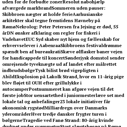
uden for de forbudte zoner
Resolut nabohjælp
afværgede markbrand
Sommeren uden pauser:
Skibbroen nægter at holde ferie
Aarhusianske
arkitekter skal tegne fremtidens Havneby på
Rømø
Nekrolog: Peter Petersen fra Jejsing er død, 55
år
DN ønsker afklaring om regler for fiskeri i
Vadehavet
EUC Syd skaber nyt hjem og fællesskab for
erhvervselever i Aabenraa
Skibbroens festivaldrømme
spændt ben af bureaukrati
Skæve ølflasker baner vejen
for handicappede til koncert
Sønderjysk domstol sender
omrejsende tyveknægte ud af landet efter målrettet
indbrudsbølge
Tysk bilist brød vigepligten i
Abild
Eksplosion på Lakolk Strand, hvor en 11-årig pige
blev fløjet til OUH efter grillulykke i
autocamper
Postnummeret kan afgøre vejen til det
første job
Stor uensartethed i juniormesterlære set med
lokale tal og anbefalinger
23 lokale initiativer får
økonomisk rygstød
Milliardregn over Danmarks
yderområder
Hver tredje dansker frygter turen i
bølgerne
Tragedie ved Fanø Strand: 80-årig kvinde
druknet under svømmetur
Stort slægtsbesøg på Rømø