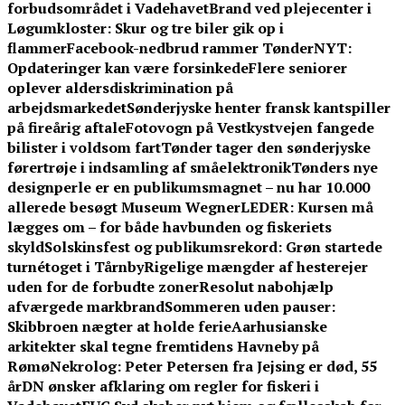
forbudsområdet i Vadehavet
Brand ved plejecenter i
Løgumkloster: Skur og tre biler gik op i
flammer
Facebook-nedbrud rammer TønderNYT:
Opdateringer kan være forsinkede
Flere seniorer
oplever aldersdiskrimination på
arbejdsmarkedet
Sønderjyske henter fransk kantspiller
på fireårig aftale
Fotovogn på Vestkystvejen fangede
bilister i voldsom fart
Tønder tager den sønderjyske
førertrøje i indsamling af småelektronik
Tønders nye
designperle er en publikumsmagnet – nu har 10.000
allerede besøgt Museum Wegner
LEDER: Kursen må
lægges om – for både havbunden og fiskeriets
skyld
Solskinsfest og publikumsrekord: Grøn startede
turnétoget i Tårnby
Rigelige mængder af hesterejer
uden for de forbudte zoner
Resolut nabohjælp
afværgede markbrand
Sommeren uden pauser:
Skibbroen nægter at holde ferie
Aarhusianske
arkitekter skal tegne fremtidens Havneby på
Rømø
Nekrolog: Peter Petersen fra Jejsing er død, 55
år
DN ønsker afklaring om regler for fiskeri i