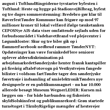
august i Toftlund
Ringriderne tyvstarter byfesten i
Toftlund: Heste og hygge på Stadionvej
Bilbrag, byfest
og tre dages sommerstemning: Bredebro gør klar til
Røverfest
Tønder Kommune kan frigøre op mod 97
millioner kroner til lokal velfærd ifølge tænketanken
CEPOS
Nye AIS-data viser omfattende sejlads uden for
forbudsområdet i Vadehavet
Brand ved plejecenter i
Løgumkloster: Skur og tre biler gik op i
flammer
Facebook-nedbrud rammer TønderNYT:
Opdateringer kan være forsinkede
Flere seniorer
oplever aldersdiskrimination på
arbejdsmarkedet
Sønderjyske henter fransk kantspiller
på fireårig aftale
Fotovogn på Vestkystvejen fangede
bilister i voldsom fart
Tønder tager den sønderjyske
førertrøje i indsamling af småelektronik
Tønders nye
designperle er en publikumsmagnet – nu har 10.000
allerede besøgt Museum Wegner
LEDER: Kursen må
lægges om – for både havbunden og fiskeriets
skyld
Solskinsfest og publikumsrekord: Grøn startede
turnétoget i Tårnby
Rigelige mængder af hesterejer