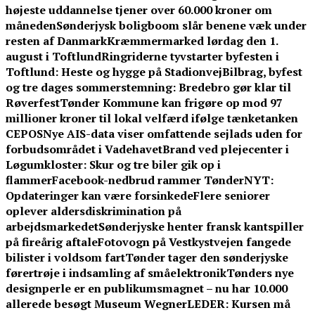
højeste uddannelse tjener over 60.000 kroner om
måneden
Sønderjysk boligboom slår benene væk under
resten af Danmark
Kræmmermarked lørdag den 1.
august i Toftlund
Ringriderne tyvstarter byfesten i
Toftlund: Heste og hygge på Stadionvej
Bilbrag, byfest
og tre dages sommerstemning: Bredebro gør klar til
Røverfest
Tønder Kommune kan frigøre op mod 97
millioner kroner til lokal velfærd ifølge tænketanken
CEPOS
Nye AIS-data viser omfattende sejlads uden for
forbudsområdet i Vadehavet
Brand ved plejecenter i
Løgumkloster: Skur og tre biler gik op i
flammer
Facebook-nedbrud rammer TønderNYT:
Opdateringer kan være forsinkede
Flere seniorer
oplever aldersdiskrimination på
arbejdsmarkedet
Sønderjyske henter fransk kantspiller
på fireårig aftale
Fotovogn på Vestkystvejen fangede
bilister i voldsom fart
Tønder tager den sønderjyske
førertrøje i indsamling af småelektronik
Tønders nye
designperle er en publikumsmagnet – nu har 10.000
allerede besøgt Museum Wegner
LEDER: Kursen må