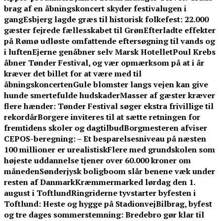
brag af en åbningskoncert skyder festivalugen i
gang
Esbjerg lagde græs til historisk folkefest: 22.000
gæster fejrede fællesskabet til Grøn
Efterladte effekter
på Rømø udløste omfattende eftersøgning til vands og
i luften
Ejerne genåbner selv Marsk Hotellet
Poul Krebs
åbner Tønder Festival, og vær opmærksom på at i år
kræver det billet for at være med til
åbningskoncerten
Gule blomster langs vejen kan give
hunde smertefulde hudskader
Masser af gæster kræver
flere hænder: Tønder Festival søger ekstra frivillige til
rekordår
Borgere inviteres til at sætte retningen for
fremtidens skoler og dagtilbud
Borgmesteren afviser
CEPOS-beregning: – Et besparelsesniveau på næsten
100 millioner er urealistisk
Flere med grundskolen som
højeste uddannelse tjener over 60.000 kroner om
måneden
Sønderjysk boligboom slår benene væk under
resten af Danmark
Kræmmermarked lørdag den 1.
august i Toftlund
Ringriderne tyvstarter byfesten i
Toftlund: Heste og hygge på Stadionvej
Bilbrag, byfest
og tre dages sommerstemning: Bredebro gør klar til