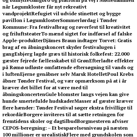
og bålhytte
Gangbro og platform på vej i Mølledammen
når Løgumkloster får nyt rekreativt
vandprojekt
Refugiet vil udvide stinettet og bygge
pavillon i Løgumkloster
Sommerlørdag i Tønder
Kommune: Fra festivalbrag og røverfest til kreativitet
og friluftsteater
To mænd sigtet for indførsel af falske
Apple-produkter
Djämes Braun indtager Torvet: Gratis
brag af en åbningskoncert skyder festivalugen i
gang
Esbjerg lagde græs til historisk folkefest: 22.000
gæster fejrede fællesskabet til Grøn
Efterladte effekter
på Rømø udløste omfattende eftersøgning til vands og
i luften
Ejerne genåbner selv Marsk Hotellet
Poul Krebs
åbner Tønder Festival, og vær opmærksom på at i år
kræver det billet for at være med til
åbningskoncerten
Gule blomster langs vejen kan give
hunde smertefulde hudskader
Masser af gæster kræver
flere hænder: Tønder Festival søger ekstra frivillige til
rekordår
Borgere inviteres til at sætte retningen for
fremtidens skoler og dagtilbud
Borgmesteren afviser
CEPOS-beregning: – Et besparelsesniveau på næsten
100 millioner er urealistisk
Flere med grundskolen som