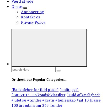
Værd at vide
Om os
Annoncering
Kontakt os
Privacy Policy
Search
for:
Or check our Popular Categories...
"Bankofeber for fuld plade"
"politijagt"
“BREVET” - En komisk klassiker
“Fuld af kærlighed”
#juletræ #tønder #gratis #fællesskab #jul
10. klasse
100 års jubilæum
365 Tønder