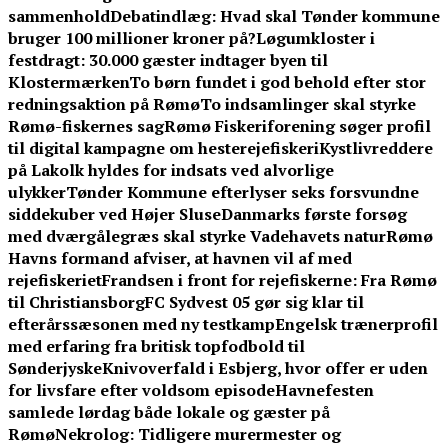
sammenhold
Debatindlæg: Hvad skal Tønder kommune
bruger 100 millioner kroner på?
Løgumkloster i
festdragt: 30.000 gæster indtager byen til
Klostermærken
To børn fundet i god behold efter stor
redningsaktion på Rømø
To indsamlinger skal styrke
Rømø-fiskernes sag
Rømø Fiskeriforening søger profil
til digital kampagne om hesterejefiskeri
Kystlivreddere
på Lakolk hyldes for indsats ved alvorlige
ulykker
Tønder Kommune efterlyser seks forsvundne
siddekuber ved Højer Sluse
Danmarks første forsøg
med dværgålegræs skal styrke Vadehavets natur
Rømø
Havns formand afviser, at havnen vil af med
rejefiskeriet
Frandsen i front for rejefiskerne: Fra Rømø
til Christiansborg
FC Sydvest 05 gør sig klar til
efterårssæsonen med ny testkamp
Engelsk trænerprofil
med erfaring fra britisk topfodbold til
Sønderjyske
Knivoverfald i Esbjerg, hvor offer er uden
for livsfare efter voldsom episode
Havnefesten
samlede lørdag både lokale og gæster på
Rømø
Nekrolog: Tidligere murermester og