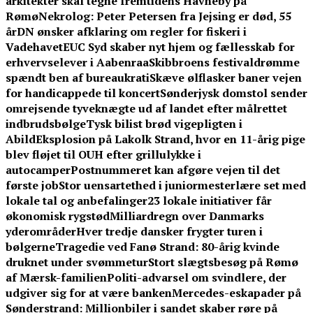
arkitekter skal tegne fremtidens Havneby på
Rømø
Nekrolog: Peter Petersen fra Jejsing er død, 55
år
DN ønsker afklaring om regler for fiskeri i
Vadehavet
EUC Syd skaber nyt hjem og fællesskab for
erhvervselever i Aabenraa
Skibbroens festivaldrømme
spændt ben af bureaukrati
Skæve ølflasker baner vejen
for handicappede til koncert
Sønderjysk domstol sender
omrejsende tyveknægte ud af landet efter målrettet
indbrudsbølge
Tysk bilist brød vigepligten i
Abild
Eksplosion på Lakolk Strand, hvor en 11-årig pige
blev fløjet til OUH efter grillulykke i
autocamper
Postnummeret kan afgøre vejen til det
første job
Stor uensartethed i juniormesterlære set med
lokale tal og anbefalinger
23 lokale initiativer får
økonomisk rygstød
Milliardregn over Danmarks
yderområder
Hver tredje dansker frygter turen i
bølgerne
Tragedie ved Fanø Strand: 80-årig kvinde
druknet under svømmetur
Stort slægtsbesøg på Rømø
af Mærsk-familien
Politi-advarsel om svindlere, der
udgiver sig for at være banken
Mercedes-eskapader på
Sønderstrand: Millionbiler i sandet skaber røre på