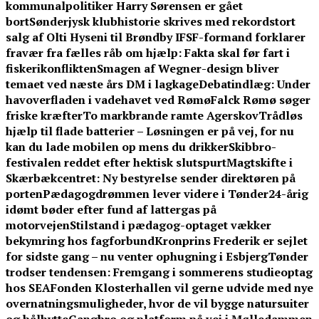
kommunalpolitiker Harry Sørensen er gået
bort
Sønderjysk klubhistorie skrives med rekordstort
salg af Olti Hyseni til Brøndby IF
SF-formand forklarer
fravær fra fælles råb om hjælp: Fakta skal før fart i
fiskerikonflikten
Smagen af Wegner-design bliver
temaet ved næste års DM i lagkage
Debatindlæg: Under
havoverfladen i vadehavet ved Rømø
Falck Rømø søger
friske kræfter
To markbrande ramte Agerskov
Trådløs
hjælp til flade batterier – Løsningen er på vej, for nu
kan du lade mobilen op mens du drikker
Skibbro-
festivalen reddet efter hektisk slutspurt
Magtskifte i
Skærbækcentret: Ny bestyrelse sender direktøren på
porten
Pædagogdrømmen lever videre i Tønder
24-årig
idømt bøder efter fund af lattergas på
motorvejen
Stilstand i pædagog-optaget vækker
bekymring hos fagforbund
Kronprins Frederik er sejlet
for sidste gang – nu venter ophugning i Esbjerg
Tønder
trodser tendensen: Fremgang i sommerens studieoptag
hos SEA
Fonden Klosterhallen vil gerne udvide med nye
overnatningsmuligheder, hvor de vil bygge natursuiter