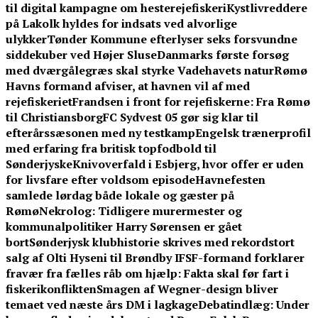
til digital kampagne om hesterejefiskeri
Kystlivreddere
på Lakolk hyldes for indsats ved alvorlige
ulykker
Tønder Kommune efterlyser seks forsvundne
siddekuber ved Højer Sluse
Danmarks første forsøg
med dværgålegræs skal styrke Vadehavets natur
Rømø
Havns formand afviser, at havnen vil af med
rejefiskeriet
Frandsen i front for rejefiskerne: Fra Rømø
til Christiansborg
FC Sydvest 05 gør sig klar til
efterårssæsonen med ny testkamp
Engelsk trænerprofil
med erfaring fra britisk topfodbold til
Sønderjyske
Knivoverfald i Esbjerg, hvor offer er uden
for livsfare efter voldsom episode
Havnefesten
samlede lørdag både lokale og gæster på
Rømø
Nekrolog: Tidligere murermester og
kommunalpolitiker Harry Sørensen er gået
bort
Sønderjysk klubhistorie skrives med rekordstort
salg af Olti Hyseni til Brøndby IF
SF-formand forklarer
fravær fra fælles råb om hjælp: Fakta skal før fart i
fiskerikonflikten
Smagen af Wegner-design bliver
temaet ved næste års DM i lagkage
Debatindlæg: Under