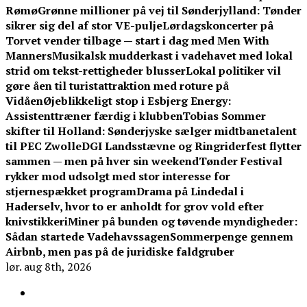
Rømø
Grønne millioner på vej til Sønderjylland: Tønder
sikrer sig del af stor VE-pulje
Lørdagskoncerter på
Torvet vender tilbage — start i dag med Men With
Manners
Musikalsk mudderkast i vadehavet med lokal
strid om tekst-rettigheder blusser
Lokal politiker vil
gøre åen til turistattraktion med roture på
Vidåen
Øjeblikkeligt stop i Esbjerg Energy:
Assistenttræner færdig i klubben
Tobias Sommer
skifter til Holland: Sønderjyske sælger midtbanetalent
til PEC Zwolle
DGI Landsstævne og Ringriderfest flytter
sammen — men på hver sin weekend
Tønder Festival
rykker mod udsolgt med stor interesse for
stjernespækket program
Drama på Lindedal i
Haderselv, hvor to er anholdt for grov vold efter
knivstikkeri
Miner på bunden og tøvende myndigheder:
Sådan startede Vadehavssagen
Sommerpenge gennem
Airbnb, men pas på de juridiske faldgruber
lør. aug 8th, 2026