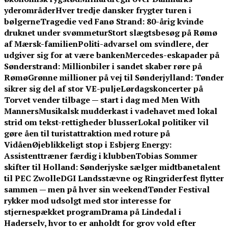
yderområder
Hver tredje dansker frygter turen i
bølgerne
Tragedie ved Fanø Strand: 80-årig kvinde
druknet under svømmetur
Stort slægtsbesøg på Rømø
af Mærsk-familien
Politi-advarsel om svindlere, der
udgiver sig for at være banken
Mercedes-eskapader på
Sønderstrand: Millionbiler i sandet skaber røre på
Rømø
Grønne millioner på vej til Sønderjylland: Tønder
sikrer sig del af stor VE-pulje
Lørdagskoncerter på
Torvet vender tilbage — start i dag med Men With
Manners
Musikalsk mudderkast i vadehavet med lokal
strid om tekst-rettigheder blusser
Lokal politiker vil
gøre åen til turistattraktion med roture på
Vidåen
Øjeblikkeligt stop i Esbjerg Energy:
Assistenttræner færdig i klubben
Tobias Sommer
skifter til Holland: Sønderjyske sælger midtbanetalent
til PEC Zwolle
DGI Landsstævne og Ringriderfest flytter
sammen — men på hver sin weekend
Tønder Festival
rykker mod udsolgt med stor interesse for
stjernespækket program
Drama på Lindedal i
Haderselv, hvor to er anholdt for grov vold efter