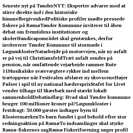
Skip
Seneste nyt på TønderNYT:
Eksperter advarer mod at
to
stirre direkte ind i den historiske
content
himmelbegivenhed
Politiske profiler mødte pressede
fiskere på Rømø
Tønder Kommune inviterer til åben
debat om fremtidens institutioner og
skoler
Handicapområdet skal gentænkes, derfor
invitererer Tønder Kommune til stormøde i
Løgumkloster
Natarbejde på motorvejen, når ny asfalt
er på vej til Christiansfeld
Træt asfalt sendes på
pension, når omfattende vejarbejde rammer Rute
11
Musikalske sværvægtere rykker ind mellem
trætoppene når Festivalen afslører ny skovscene
Højer
Pølser i spil til ny national hæderspris
Stafet for Livet
vender tilbage til Skærbæk med stærkt lokalt
sammenhold
Debatindlæg: Hvad skal Tønder kommune
bruger 100 millioner kroner på?
Løgumkloster i
festdragt: 30.000 gæster indtager byen til
Klostermærken
To børn fundet i god behold efter stor
redningsaktion på Rømø
To indsamlinger skal styrke
Rømø-fiskernes sag
Rømø Fiskeriforening søger profil