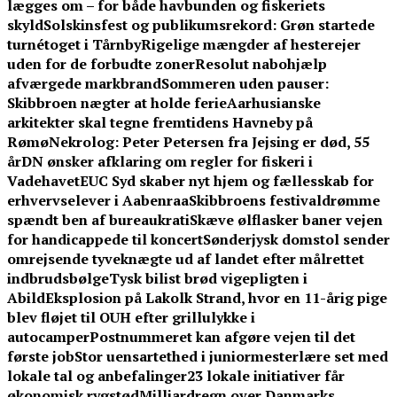
lægges om – for både havbunden og fiskeriets
skyld
Solskinsfest og publikumsrekord: Grøn startede
turnétoget i Tårnby
Rigelige mængder af hesterejer
uden for de forbudte zoner
Resolut nabohjælp
afværgede markbrand
Sommeren uden pauser:
Skibbroen nægter at holde ferie
Aarhusianske
arkitekter skal tegne fremtidens Havneby på
Rømø
Nekrolog: Peter Petersen fra Jejsing er død, 55
år
DN ønsker afklaring om regler for fiskeri i
Vadehavet
EUC Syd skaber nyt hjem og fællesskab for
erhvervselever i Aabenraa
Skibbroens festivaldrømme
spændt ben af bureaukrati
Skæve ølflasker baner vejen
for handicappede til koncert
Sønderjysk domstol sender
omrejsende tyveknægte ud af landet efter målrettet
indbrudsbølge
Tysk bilist brød vigepligten i
Abild
Eksplosion på Lakolk Strand, hvor en 11-årig pige
blev fløjet til OUH efter grillulykke i
autocamper
Postnummeret kan afgøre vejen til det
første job
Stor uensartethed i juniormesterlære set med
lokale tal og anbefalinger
23 lokale initiativer får
økonomisk rygstød
Milliardregn over Danmarks