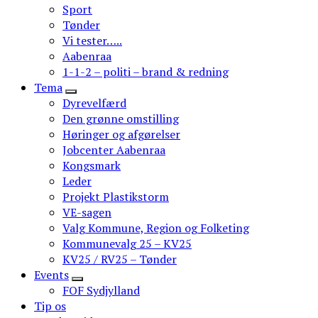
Sport
Tønder
Vi tester…..
Aabenraa
1-1-2 – politi – brand & redning
Tema
Dyrevelfærd
Den grønne omstilling
Høringer og afgørelser
Jobcenter Aabenraa
Kongsmark
Leder
Projekt Plastikstorm
VE-sagen
Valg Kommune, Region og Folketing
Kommunevalg 25 – KV25
KV25 / RV25 – Tønder
Events
FOF Sydjylland
Tip os