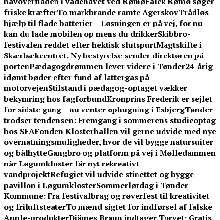
havoverfladen i vadehavet ved Rømø
Falck Rømø søger
friske kræfter
To markbrande ramte Agerskov
Trådløs
hjælp til flade batterier – Løsningen er på vej, for nu
kan du lade mobilen op mens du drikker
Skibbro-
festivalen reddet efter hektisk slutspurt
Magtskifte i
Skærbækcentret: Ny bestyrelse sender direktøren på
porten
Pædagogdrømmen lever videre i Tønder
24-årig
idømt bøder efter fund af lattergas på
motorvejen
Stilstand i pædagog-optaget vækker
bekymring hos fagforbund
Kronprins Frederik er sejlet
for sidste gang – nu venter ophugning i Esbjerg
Tønder
trodser tendensen: Fremgang i sommerens studieoptag
hos SEA
Fonden Klosterhallen vil gerne udvide med nye
overnatningsmuligheder, hvor de vil bygge natursuiter
og bålhytte
Gangbro og platform på vej i Mølledammen
når Løgumkloster får nyt rekreativt
vandprojekt
Refugiet vil udvide stinettet og bygge
pavillon i Løgumkloster
Sommerlørdag i Tønder
Kommune: Fra festivalbrag og røverfest til kreativitet
og friluftsteater
To mænd sigtet for indførsel af falske
Apple-produkter
Djämes Braun indtager Torvet: Gratis