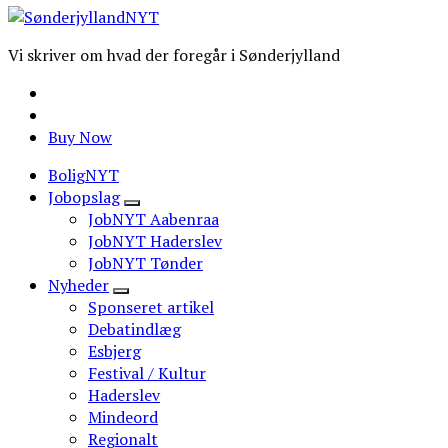
Vi skriver om hvad der foregår i Sønderjylland
Buy Now
BoligNYT
Jobopslag
JobNYT Aabenraa
JobNYT Haderslev
JobNYT Tønder
Nyheder
Sponseret artikel
Debatindlæg
Esbjerg
Festival / Kultur
Haderslev
Mindeord
Regionalt