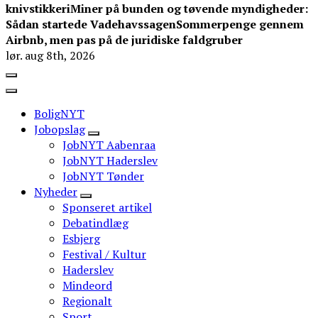
knivstikkeri
Miner på bunden og tøvende myndigheder:
Sådan startede Vadehavssagen
Sommerpenge gennem
Airbnb, men pas på de juridiske faldgruber
lør. aug 8th, 2026
BoligNYT
Jobopslag
JobNYT Aabenraa
JobNYT Haderslev
JobNYT Tønder
Nyheder
Sponseret artikel
Debatindlæg
Esbjerg
Festival / Kultur
Haderslev
Mindeord
Regionalt
Sport