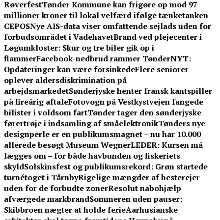
Røverfest
Tønder Kommune kan frigøre op mod 97
millioner kroner til lokal velfærd ifølge tænketanken
CEPOS
Nye AIS-data viser omfattende sejlads uden for
forbudsområdet i Vadehavet
Brand ved plejecenter i
Løgumkloster: Skur og tre biler gik op i
flammer
Facebook-nedbrud rammer TønderNYT:
Opdateringer kan være forsinkede
Flere seniorer
oplever aldersdiskrimination på
arbejdsmarkedet
Sønderjyske henter fransk kantspiller
på fireårig aftale
Fotovogn på Vestkystvejen fangede
bilister i voldsom fart
Tønder tager den sønderjyske
førertrøje i indsamling af småelektronik
Tønders nye
designperle er en publikumsmagnet – nu har 10.000
allerede besøgt Museum Wegner
LEDER: Kursen må
lægges om – for både havbunden og fiskeriets
skyld
Solskinsfest og publikumsrekord: Grøn startede
turnétoget i Tårnby
Rigelige mængder af hesterejer
uden for de forbudte zoner
Resolut nabohjælp
afværgede markbrand
Sommeren uden pauser:
Skibbroen nægter at holde ferie
Aarhusianske