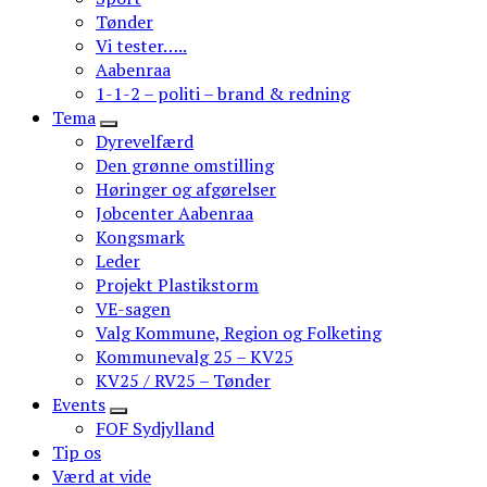
Tønder
Vi tester…..
Aabenraa
1-1-2 – politi – brand & redning
Tema
Dyrevelfærd
Den grønne omstilling
Høringer og afgørelser
Jobcenter Aabenraa
Kongsmark
Leder
Projekt Plastikstorm
VE-sagen
Valg Kommune, Region og Folketing
Kommunevalg 25 – KV25
KV25 / RV25 – Tønder
Events
FOF Sydjylland
Tip os
Værd at vide