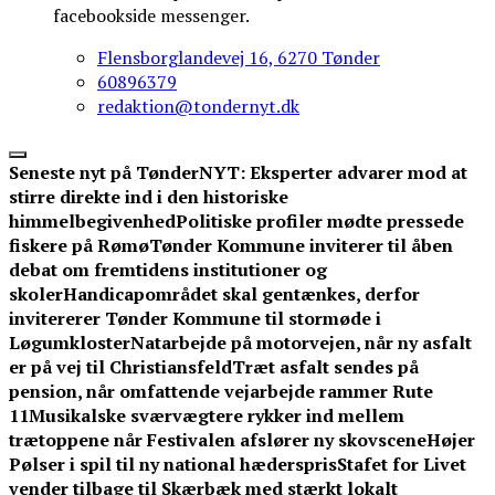
facebookside messenger.
Flensborglandevej 16, 6270 Tønder
60896379
redaktion@tondernyt.dk
Seneste nyt på TønderNYT:
Eksperter advarer mod at
stirre direkte ind i den historiske
himmelbegivenhed
Politiske profiler mødte pressede
fiskere på Rømø
Tønder Kommune inviterer til åben
debat om fremtidens institutioner og
skoler
Handicapområdet skal gentænkes, derfor
invitererer Tønder Kommune til stormøde i
Løgumkloster
Natarbejde på motorvejen, når ny asfalt
er på vej til Christiansfeld
Træt asfalt sendes på
pension, når omfattende vejarbejde rammer Rute
11
Musikalske sværvægtere rykker ind mellem
trætoppene når Festivalen afslører ny skovscene
Højer
Pølser i spil til ny national hæderspris
Stafet for Livet
vender tilbage til Skærbæk med stærkt lokalt