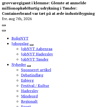
grovvaregigant i klemme: Glemte at anmelde
millionopkøb
Hurtig udrykning i Tønder:
Containerbrand var tæt på at æde industribygning
fre. aug 7th, 2026
BoligNYT
Jobopslag
JobNYT Aabenraa
JobNYT Haderslev
JobNYT Tønder
Nyheder
Sponseret artikel
Debatindlæg
Esbjerg
Festival / Kultur
Haderslev
Mindeord
Regionalt
Sport