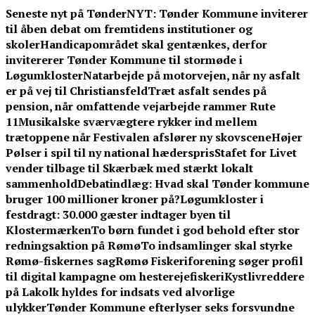
Skip
Seneste nyt på TønderNYT:
Tønder Kommune inviterer
to
til åben debat om fremtidens institutioner og
content
skoler
Handicapområdet skal gentænkes, derfor
invitererer Tønder Kommune til stormøde i
Løgumkloster
Natarbejde på motorvejen, når ny asfalt
er på vej til Christiansfeld
Træt asfalt sendes på
pension, når omfattende vejarbejde rammer Rute
11
Musikalske sværvægtere rykker ind mellem
trætoppene når Festivalen afslører ny skovscene
Højer
Pølser i spil til ny national hæderspris
Stafet for Livet
vender tilbage til Skærbæk med stærkt lokalt
sammenhold
Debatindlæg: Hvad skal Tønder kommune
bruger 100 millioner kroner på?
Løgumkloster i
festdragt: 30.000 gæster indtager byen til
Klostermærken
To børn fundet i god behold efter stor
redningsaktion på Rømø
To indsamlinger skal styrke
Rømø-fiskernes sag
Rømø Fiskeriforening søger profil
til digital kampagne om hesterejefiskeri
Kystlivreddere
på Lakolk hyldes for indsats ved alvorlige
ulykker
Tønder Kommune efterlyser seks forsvundne