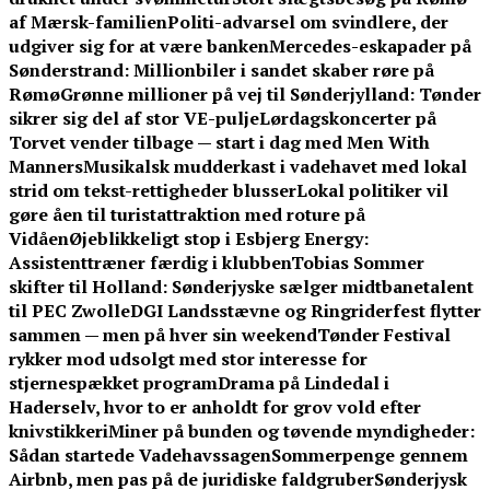
af Mærsk-familien
Politi-advarsel om svindlere, der
udgiver sig for at være banken
Mercedes-eskapader på
Sønderstrand: Millionbiler i sandet skaber røre på
Rømø
Grønne millioner på vej til Sønderjylland: Tønder
sikrer sig del af stor VE-pulje
Lørdagskoncerter på
Torvet vender tilbage — start i dag med Men With
Manners
Musikalsk mudderkast i vadehavet med lokal
strid om tekst-rettigheder blusser
Lokal politiker vil
gøre åen til turistattraktion med roture på
Vidåen
Øjeblikkeligt stop i Esbjerg Energy:
Assistenttræner færdig i klubben
Tobias Sommer
skifter til Holland: Sønderjyske sælger midtbanetalent
til PEC Zwolle
DGI Landsstævne og Ringriderfest flytter
sammen — men på hver sin weekend
Tønder Festival
rykker mod udsolgt med stor interesse for
stjernespækket program
Drama på Lindedal i
Haderselv, hvor to er anholdt for grov vold efter
knivstikkeri
Miner på bunden og tøvende myndigheder:
Sådan startede Vadehavssagen
Sommerpenge gennem
Airbnb, men pas på de juridiske faldgruber
Sønderjysk