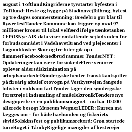
august i Toftlund
Ringriderne tyvstarter byfesten i
Toftlund: Heste og hygge på Stadionvej
Bilbrag, byfest
og tre dages sommerstemning: Bredebro gør klar til
Røverfest
Tønder Kommune kan frigøre op mod 97
millioner kroner til lokal velfærd ifølge tænketanken
CEPOS
Nye AIS-data viser omfattende sejlads uden for
forbudsområdet i Vadehavet
Brand ved plejecenter i
Løgumkloster: Skur og tre biler gik op i
flammer
Facebook-nedbrud rammer TønderNYT:
Opdateringer kan være forsinkede
Flere seniorer
oplever aldersdiskrimination på
arbejdsmarkedet
Sønderjyske henter fransk kantspiller
på fireårig aftale
Fotovogn på Vestkystvejen fangede
bilister i voldsom fart
Tønder tager den sønderjyske
førertrøje i indsamling af småelektronik
Tønders nye
designperle er en publikumsmagnet – nu har 10.000
allerede besøgt Museum Wegner
LEDER: Kursen må
lægges om – for både havbunden og fiskeriets
skyld
Solskinsfest og publikumsrekord: Grøn startede
turnétoget i Tårnby
Rigelige mængder af hesterejer