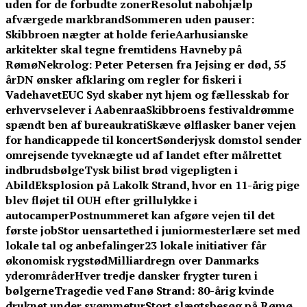
uden for de forbudte zoner
Resolut nabohjælp
afværgede markbrand
Sommeren uden pauser:
Skibbroen nægter at holde ferie
Aarhusianske
arkitekter skal tegne fremtidens Havneby på
Rømø
Nekrolog: Peter Petersen fra Jejsing er død, 55
år
DN ønsker afklaring om regler for fiskeri i
Vadehavet
EUC Syd skaber nyt hjem og fællesskab for
erhvervselever i Aabenraa
Skibbroens festivaldrømme
spændt ben af bureaukrati
Skæve ølflasker baner vejen
for handicappede til koncert
Sønderjysk domstol sender
omrejsende tyveknægte ud af landet efter målrettet
indbrudsbølge
Tysk bilist brød vigepligten i
Abild
Eksplosion på Lakolk Strand, hvor en 11-årig pige
blev fløjet til OUH efter grillulykke i
autocamper
Postnummeret kan afgøre vejen til det
første job
Stor uensartethed i juniormesterlære set med
lokale tal og anbefalinger
23 lokale initiativer får
økonomisk rygstød
Milliardregn over Danmarks
yderområder
Hver tredje dansker frygter turen i
bølgerne
Tragedie ved Fanø Strand: 80-årig kvinde
druknet under svømmetur
Stort slægtsbesøg på Rømø