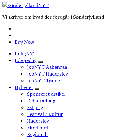
Vi skriver om hvad der foregår i Sønderjylland
Buy Now
BoligNYT
Jobopslag
JobNYT Aabenraa
JobNYT Haderslev
JobNYT Tønder
Nyheder
Sponseret artikel
Debatindlæg
Esbjerg
Festival / Kultur
Haderslev
Mindeord
Regionalt