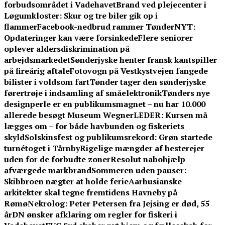
forbudsområdet i Vadehavet
Brand ved plejecenter i
Løgumkloster: Skur og tre biler gik op i
flammer
Facebook-nedbrud rammer TønderNYT:
Opdateringer kan være forsinkede
Flere seniorer
oplever aldersdiskrimination på
arbejdsmarkedet
Sønderjyske henter fransk kantspiller
på fireårig aftale
Fotovogn på Vestkystvejen fangede
bilister i voldsom fart
Tønder tager den sønderjyske
førertrøje i indsamling af småelektronik
Tønders nye
designperle er en publikumsmagnet – nu har 10.000
allerede besøgt Museum Wegner
LEDER: Kursen må
lægges om – for både havbunden og fiskeriets
skyld
Solskinsfest og publikumsrekord: Grøn startede
turnétoget i Tårnby
Rigelige mængder af hesterejer
uden for de forbudte zoner
Resolut nabohjælp
afværgede markbrand
Sommeren uden pauser:
Skibbroen nægter at holde ferie
Aarhusianske
arkitekter skal tegne fremtidens Havneby på
Rømø
Nekrolog: Peter Petersen fra Jejsing er død, 55
år
DN ønsker afklaring om regler for fiskeri i