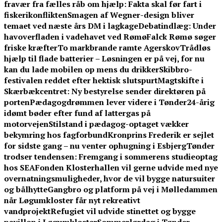
fravær fra fælles råb om hjælp: Fakta skal før fart i
fiskerikonflikten
Smagen af Wegner-design bliver
temaet ved næste års DM i lagkage
Debatindlæg: Under
havoverfladen i vadehavet ved Rømø
Falck Rømø søger
friske kræfter
To markbrande ramte Agerskov
Trådløs
hjælp til flade batterier – Løsningen er på vej, for nu
kan du lade mobilen op mens du drikker
Skibbro-
festivalen reddet efter hektisk slutspurt
Magtskifte i
Skærbækcentret: Ny bestyrelse sender direktøren på
porten
Pædagogdrømmen lever videre i Tønder
24-årig
idømt bøder efter fund af lattergas på
motorvejen
Stilstand i pædagog-optaget vækker
bekymring hos fagforbund
Kronprins Frederik er sejlet
for sidste gang – nu venter ophugning i Esbjerg
Tønder
trodser tendensen: Fremgang i sommerens studieoptag
hos SEA
Fonden Klosterhallen vil gerne udvide med nye
overnatningsmuligheder, hvor de vil bygge natursuiter
og bålhytte
Gangbro og platform på vej i Mølledammen
når Løgumkloster får nyt rekreativt
vandprojekt
Refugiet vil udvide stinettet og bygge