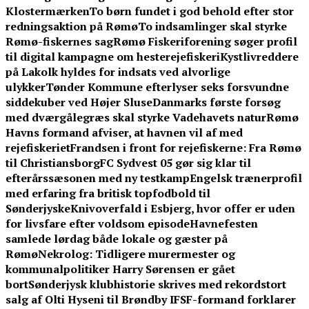
Klostermærken
To børn fundet i god behold efter stor
redningsaktion på Rømø
To indsamlinger skal styrke
Rømø-fiskernes sag
Rømø Fiskeriforening søger profil
til digital kampagne om hesterejefiskeri
Kystlivreddere
på Lakolk hyldes for indsats ved alvorlige
ulykker
Tønder Kommune efterlyser seks forsvundne
siddekuber ved Højer Sluse
Danmarks første forsøg
med dværgålegræs skal styrke Vadehavets natur
Rømø
Havns formand afviser, at havnen vil af med
rejefiskeriet
Frandsen i front for rejefiskerne: Fra Rømø
til Christiansborg
FC Sydvest 05 gør sig klar til
efterårssæsonen med ny testkamp
Engelsk trænerprofil
med erfaring fra britisk topfodbold til
Sønderjyske
Knivoverfald i Esbjerg, hvor offer er uden
for livsfare efter voldsom episode
Havnefesten
samlede lørdag både lokale og gæster på
Rømø
Nekrolog: Tidligere murermester og
kommunalpolitiker Harry Sørensen er gået
bort
Sønderjysk klubhistorie skrives med rekordstort
salg af Olti Hyseni til Brøndby IF
SF-formand forklarer