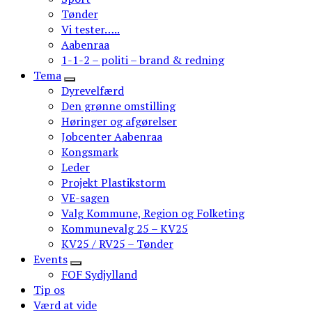
Tønder
Vi tester…..
Aabenraa
1-1-2 – politi – brand & redning
Tema
Dyrevelfærd
Den grønne omstilling
Høringer og afgørelser
Jobcenter Aabenraa
Kongsmark
Leder
Projekt Plastikstorm
VE-sagen
Valg Kommune, Region og Folketing
Kommunevalg 25 – KV25
KV25 / RV25 – Tønder
Events
FOF Sydjylland
Tip os
Værd at vide