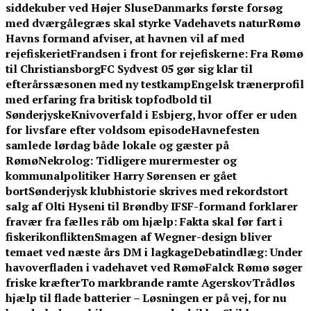
siddekuber ved Højer Sluse
Danmarks første forsøg
med dværgålegræs skal styrke Vadehavets natur
Rømø
Havns formand afviser, at havnen vil af med
rejefiskeriet
Frandsen i front for rejefiskerne: Fra Rømø
til Christiansborg
FC Sydvest 05 gør sig klar til
efterårssæsonen med ny testkamp
Engelsk trænerprofil
med erfaring fra britisk topfodbold til
Sønderjyske
Knivoverfald i Esbjerg, hvor offer er uden
for livsfare efter voldsom episode
Havnefesten
samlede lørdag både lokale og gæster på
Rømø
Nekrolog: Tidligere murermester og
kommunalpolitiker Harry Sørensen er gået
bort
Sønderjysk klubhistorie skrives med rekordstort
salg af Olti Hyseni til Brøndby IF
SF-formand forklarer
fravær fra fælles råb om hjælp: Fakta skal før fart i
fiskerikonflikten
Smagen af Wegner-design bliver
temaet ved næste års DM i lagkage
Debatindlæg: Under
havoverfladen i vadehavet ved Rømø
Falck Rømø søger
friske kræfter
To markbrande ramte Agerskov
Trådløs
hjælp til flade batterier – Løsningen er på vej, for nu