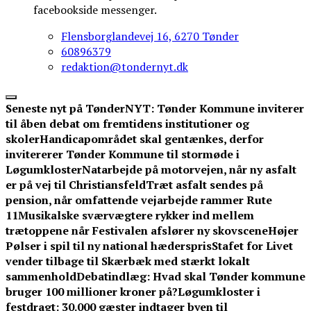
facebookside messenger.
Flensborglandevej 16, 6270 Tønder
60896379
redaktion@tondernyt.dk
Seneste nyt på TønderNYT:
Tønder Kommune inviterer
til åben debat om fremtidens institutioner og
skoler
Handicapområdet skal gentænkes, derfor
invitererer Tønder Kommune til stormøde i
Løgumkloster
Natarbejde på motorvejen, når ny asfalt
er på vej til Christiansfeld
Træt asfalt sendes på
pension, når omfattende vejarbejde rammer Rute
11
Musikalske sværvægtere rykker ind mellem
trætoppene når Festivalen afslører ny skovscene
Højer
Pølser i spil til ny national hæderspris
Stafet for Livet
vender tilbage til Skærbæk med stærkt lokalt
sammenhold
Debatindlæg: Hvad skal Tønder kommune
bruger 100 millioner kroner på?
Løgumkloster i
festdragt: 30.000 gæster indtager byen til