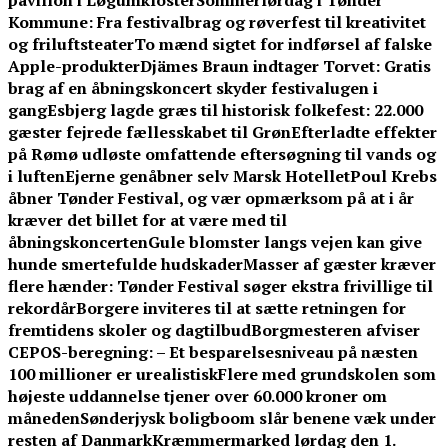
pavillon i Løgumkloster
Sommerlørdag i Tønder
Kommune: Fra festivalbrag og røverfest til kreativitet
og friluftsteater
To mænd sigtet for indførsel af falske
Apple-produkter
Djämes Braun indtager Torvet: Gratis
brag af en åbningskoncert skyder festivalugen i
gang
Esbjerg lagde græs til historisk folkefest: 22.000
gæster fejrede fællesskabet til Grøn
Efterladte effekter
på Rømø udløste omfattende eftersøgning til vands og
i luften
Ejerne genåbner selv Marsk Hotellet
Poul Krebs
åbner Tønder Festival, og vær opmærksom på at i år
kræver det billet for at være med til
åbningskoncerten
Gule blomster langs vejen kan give
hunde smertefulde hudskader
Masser af gæster kræver
flere hænder: Tønder Festival søger ekstra frivillige til
rekordår
Borgere inviteres til at sætte retningen for
fremtidens skoler og dagtilbud
Borgmesteren afviser
CEPOS-beregning: – Et besparelsesniveau på næsten
100 millioner er urealistisk
Flere med grundskolen som
højeste uddannelse tjener over 60.000 kroner om
måneden
Sønderjysk boligboom slår benene væk under
resten af Danmark
Kræmmermarked lørdag den 1.