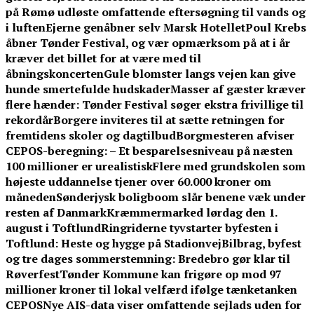
på Rømø udløste omfattende eftersøgning til vands og
i luften
Ejerne genåbner selv Marsk Hotellet
Poul Krebs
åbner Tønder Festival, og vær opmærksom på at i år
kræver det billet for at være med til
åbningskoncerten
Gule blomster langs vejen kan give
hunde smertefulde hudskader
Masser af gæster kræver
flere hænder: Tønder Festival søger ekstra frivillige til
rekordår
Borgere inviteres til at sætte retningen for
fremtidens skoler og dagtilbud
Borgmesteren afviser
CEPOS-beregning: – Et besparelsesniveau på næsten
100 millioner er urealistisk
Flere med grundskolen som
højeste uddannelse tjener over 60.000 kroner om
måneden
Sønderjysk boligboom slår benene væk under
resten af Danmark
Kræmmermarked lørdag den 1.
august i Toftlund
Ringriderne tyvstarter byfesten i
Toftlund: Heste og hygge på Stadionvej
Bilbrag, byfest
og tre dages sommerstemning: Bredebro gør klar til
Røverfest
Tønder Kommune kan frigøre op mod 97
millioner kroner til lokal velfærd ifølge tænketanken
CEPOS
Nye AIS-data viser omfattende sejlads uden for