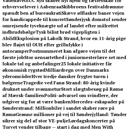
Vadehavet
EUC Syd skaber nyt hjem og fællesskab for
erhvervselever i Aabenraa
Skibbroens festivaldrømme
spændt ben af bureaukrati
Skæve ølflasker baner vejen
for handicappede til koncert
Sønderjysk domstol sender
omrejsende tyveknægte ud af landet efter målrettet
indbrudsbølge
Tysk bilist brød vigepligten i
Abild
Eksplosion på Lakolk Strand, hvor en 11-årig pige
blev fløjet til OUH efter grillulykke i
autocamper
Postnummeret kan afgøre vejen til det
første job
Stor uensartethed i juniormesterlære set med
lokale tal og anbefalinger
23 lokale initiativer får
økonomisk rygstød
Milliardregn over Danmarks
yderområder
Hver tredje dansker frygter turen i
bølgerne
Tragedie ved Fanø Strand: 80-årig kvinde
druknet under svømmetur
Stort slægtsbesøg på Rømø
af Mærsk-familien
Politi-advarsel om svindlere, der
udgiver sig for at være banken
Mercedes-eskapader på
Sønderstrand: Millionbiler i sandet skaber røre på
Rømø
Grønne millioner på vej til Sønderjylland: Tønder
sikrer sig del af stor VE-pulje
Lørdagskoncerter på
Torvet vender tilbage — start i dag med Men With