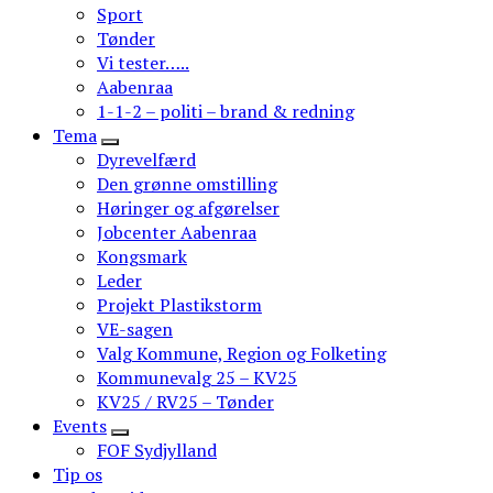
Sport
Tønder
Vi tester…..
Aabenraa
1-1-2 – politi – brand & redning
Tema
Dyrevelfærd
Den grønne omstilling
Høringer og afgørelser
Jobcenter Aabenraa
Kongsmark
Leder
Projekt Plastikstorm
VE-sagen
Valg Kommune, Region og Folketing
Kommunevalg 25 – KV25
KV25 / RV25 – Tønder
Events
FOF Sydjylland
Tip os