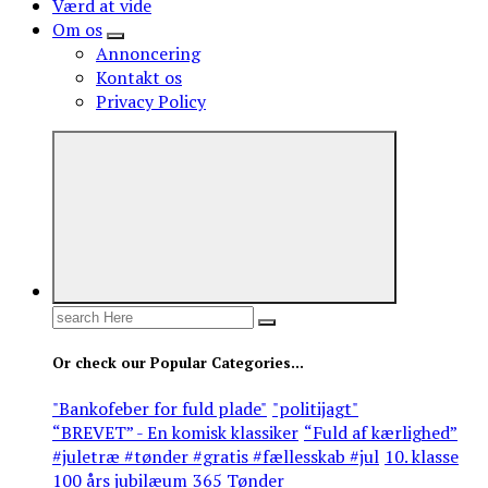
Værd at vide
Om os
Annoncering
Kontakt os
Privacy Policy
Search
for:
Or check our Popular Categories...
"Bankofeber for fuld plade"
"politijagt"
“BREVET” - En komisk klassiker
“Fuld af kærlighed”
#juletræ #tønder #gratis #fællesskab #jul
10. klasse
100 års jubilæum
365 Tønder