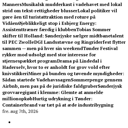
Manners
Musikalsk mudderkast i vadehavet med lokal
strid om tekst-rettigheder blusser
Lokal politiker vil
gøre åen til turistattraktion med roture på
Vidåen
Øjeblikkeligt stop i Esbjerg Energy:
Assistenttræner færdig i klubben
Tobias Sommer
skifter til Holland: Sønderjyske sælger midtbanetalent
til PEC Zwolle
DGI Landsstævne og Ringriderfest flytter
sammen — men på hver sin weekend
Tønder Festival
rykker mod udsolgt med stor interesse for
stjernespækket program
Drama på Lindedal i
Haderselv, hvor to er anholdt for grov vold efter
knivstikkeri
Miner på bunden og tøvende myndigheder:
Sådan startede Vadehavssagen
Sommerpenge gennem
Airbnb, men pas på de juridiske faldgruber
Sønderjysk
grovvaregigant i klemme: Glemte at anmelde
millionopkøb
Hurtig udrykning i Tønder:
Containerbrand var tæt på at æde industribygning
fre. aug 7th, 2026