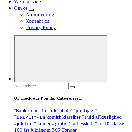
Værd at vide
Om os
Annoncering
Kontakt os
Privacy Policy
Search
for:
Or check our Popular Categories...
"Bankofeber for fuld plade"
"politijagt"
“BREVET” - En komisk klassiker
“Fuld af kærlighed”
#juletræ #tønder #gratis #fællesskab #jul
10. klasse
100 års jubilæum
365 Tønder