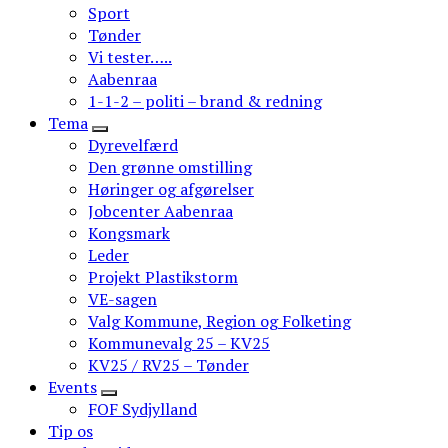
Sport
Tønder
Vi tester…..
Aabenraa
1-1-2 – politi – brand & redning
Tema
Dyrevelfærd
Den grønne omstilling
Høringer og afgørelser
Jobcenter Aabenraa
Kongsmark
Leder
Projekt Plastikstorm
VE-sagen
Valg Kommune, Region og Folketing
Kommunevalg 25 – KV25
KV25 / RV25 – Tønder
Events
FOF Sydjylland
Tip os