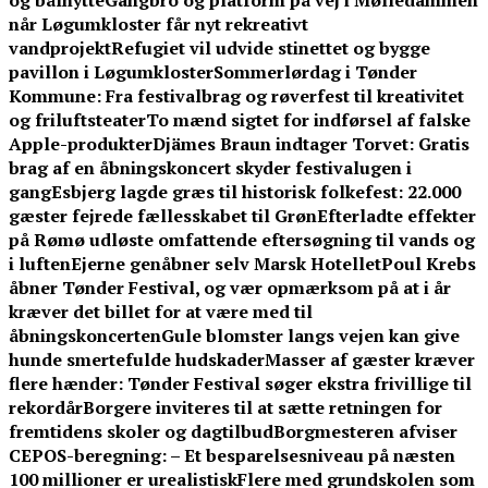
og bålhytte
Gangbro og platform på vej i Mølledammen
når Løgumkloster får nyt rekreativt
vandprojekt
Refugiet vil udvide stinettet og bygge
pavillon i Løgumkloster
Sommerlørdag i Tønder
Kommune: Fra festivalbrag og røverfest til kreativitet
og friluftsteater
To mænd sigtet for indførsel af falske
Apple-produkter
Djämes Braun indtager Torvet: Gratis
brag af en åbningskoncert skyder festivalugen i
gang
Esbjerg lagde græs til historisk folkefest: 22.000
gæster fejrede fællesskabet til Grøn
Efterladte effekter
på Rømø udløste omfattende eftersøgning til vands og
i luften
Ejerne genåbner selv Marsk Hotellet
Poul Krebs
åbner Tønder Festival, og vær opmærksom på at i år
kræver det billet for at være med til
åbningskoncerten
Gule blomster langs vejen kan give
hunde smertefulde hudskader
Masser af gæster kræver
flere hænder: Tønder Festival søger ekstra frivillige til
rekordår
Borgere inviteres til at sætte retningen for
fremtidens skoler og dagtilbud
Borgmesteren afviser
CEPOS-beregning: – Et besparelsesniveau på næsten
100 millioner er urealistisk
Flere med grundskolen som