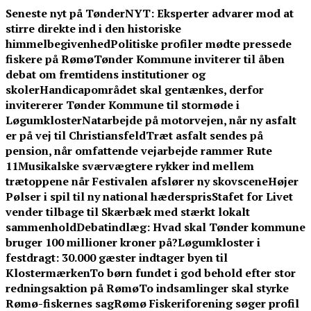
Skip
Seneste nyt på TønderNYT:
Eksperter advarer mod at
to
stirre direkte ind i den historiske
content
himmelbegivenhed
Politiske profiler mødte pressede
fiskere på Rømø
Tønder Kommune inviterer til åben
debat om fremtidens institutioner og
skoler
Handicapområdet skal gentænkes, derfor
invitererer Tønder Kommune til stormøde i
Løgumkloster
Natarbejde på motorvejen, når ny asfalt
er på vej til Christiansfeld
Træt asfalt sendes på
pension, når omfattende vejarbejde rammer Rute
11
Musikalske sværvægtere rykker ind mellem
trætoppene når Festivalen afslører ny skovscene
Højer
Pølser i spil til ny national hæderspris
Stafet for Livet
vender tilbage til Skærbæk med stærkt lokalt
sammenhold
Debatindlæg: Hvad skal Tønder kommune
bruger 100 millioner kroner på?
Løgumkloster i
festdragt: 30.000 gæster indtager byen til
Klostermærken
To børn fundet i god behold efter stor
redningsaktion på Rømø
To indsamlinger skal styrke
Rømø-fiskernes sag
Rømø Fiskeriforening søger profil