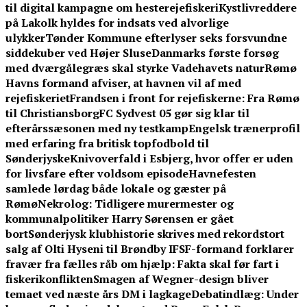
til digital kampagne om hesterejefiskeri
Kystlivreddere
på Lakolk hyldes for indsats ved alvorlige
ulykker
Tønder Kommune efterlyser seks forsvundne
siddekuber ved Højer Sluse
Danmarks første forsøg
med dværgålegræs skal styrke Vadehavets natur
Rømø
Havns formand afviser, at havnen vil af med
rejefiskeriet
Frandsen i front for rejefiskerne: Fra Rømø
til Christiansborg
FC Sydvest 05 gør sig klar til
efterårssæsonen med ny testkamp
Engelsk trænerprofil
med erfaring fra britisk topfodbold til
Sønderjyske
Knivoverfald i Esbjerg, hvor offer er uden
for livsfare efter voldsom episode
Havnefesten
samlede lørdag både lokale og gæster på
Rømø
Nekrolog: Tidligere murermester og
kommunalpolitiker Harry Sørensen er gået
bort
Sønderjysk klubhistorie skrives med rekordstort
salg af Olti Hyseni til Brøndby IF
SF-formand forklarer
fravær fra fælles råb om hjælp: Fakta skal før fart i
fiskerikonflikten
Smagen af Wegner-design bliver
temaet ved næste års DM i lagkage
Debatindlæg: Under