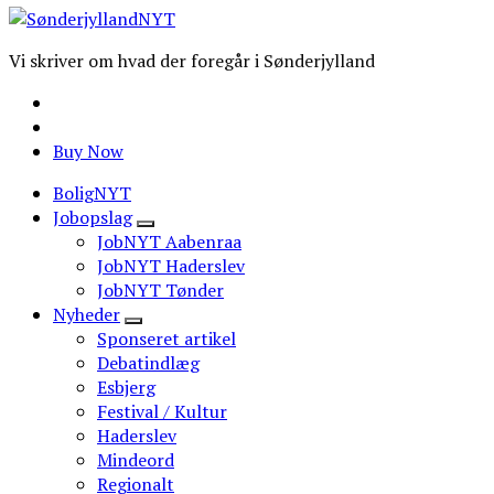
Vi skriver om hvad der foregår i Sønderjylland
Buy Now
BoligNYT
Jobopslag
JobNYT Aabenraa
JobNYT Haderslev
JobNYT Tønder
Nyheder
Sponseret artikel
Debatindlæg
Esbjerg
Festival / Kultur
Haderslev
Mindeord
Regionalt