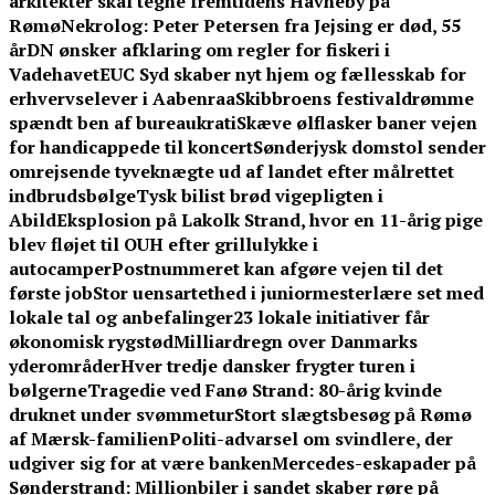
arkitekter skal tegne fremtidens Havneby på
Rømø
Nekrolog: Peter Petersen fra Jejsing er død, 55
år
DN ønsker afklaring om regler for fiskeri i
Vadehavet
EUC Syd skaber nyt hjem og fællesskab for
erhvervselever i Aabenraa
Skibbroens festivaldrømme
spændt ben af bureaukrati
Skæve ølflasker baner vejen
for handicappede til koncert
Sønderjysk domstol sender
omrejsende tyveknægte ud af landet efter målrettet
indbrudsbølge
Tysk bilist brød vigepligten i
Abild
Eksplosion på Lakolk Strand, hvor en 11-årig pige
blev fløjet til OUH efter grillulykke i
autocamper
Postnummeret kan afgøre vejen til det
første job
Stor uensartethed i juniormesterlære set med
lokale tal og anbefalinger
23 lokale initiativer får
økonomisk rygstød
Milliardregn over Danmarks
yderområder
Hver tredje dansker frygter turen i
bølgerne
Tragedie ved Fanø Strand: 80-årig kvinde
druknet under svømmetur
Stort slægtsbesøg på Rømø
af Mærsk-familien
Politi-advarsel om svindlere, der
udgiver sig for at være banken
Mercedes-eskapader på
Sønderstrand: Millionbiler i sandet skaber røre på