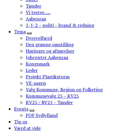
Tønder
Vi tester…..
Aabenraa
1-1-2 – politi – brand & redning
Tema
Dyrevelfærd
Den grønne omstilling
Høringer og afgørelser
Jobcenter Aabenraa
Kongsmark
Leder
Projekt Plastikstorm
VE-sagen
Valg Kommune, Region og Folketing
Kommunevalg 25 – KV25
KV25 / RV25 – Tønder
Events
FOF Sydjylland
Tip os
Værd at vide