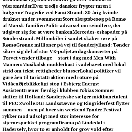
yderområder
Hver tredje dansker frygter turen i
bølgerne
Tragedie ved Fanø Strand: 80-årig kvinde
druknet under svømmetur
Stort slægtsbesøg på Rømø
af Mærsk-familien
Politi-advarsel om svindlere, der
udgiver sig for at være banken
Mercedes-eskapader på
Sønderstrand: Millionbiler i sandet skaber røre på
Rømø
Grønne millioner på vej til Sønderjylland: Tønder
sikrer sig del af stor VE-pulje
Lørdagskoncerter på
Torvet vender tilbage — start i dag med Men With
Manners
Musikalsk mudderkast i vadehavet med lokal
strid om tekst-rettigheder blusser
Lokal politiker vil
gøre åen til turistattraktion med roture på
Vidåen
Øjeblikkeligt stop i Esbjerg Energy:
Assistenttræner færdig i klubben
Tobias Sommer
skifter til Holland: Sønderjyske sælger midtbanetalent
til PEC Zwolle
DGI Landsstævne og Ringriderfest flytter
sammen — men på hver sin weekend
Tønder Festival
rykker mod udsolgt med stor interesse for
stjernespækket program
Drama på Lindedal i
Haderselv, hvor to er anholdt for grov vold efter