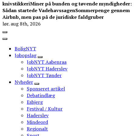
knivstikkeri
Miner på bunden og tøvende myndigheder:
Sådan startede Vadehavssagen
Sommerpenge gennem
Airbnb, men pas på de juridiske faldgruber
lør. aug 8th, 2026
BoligNYT
Jobopslag
JobNYT Aabenraa
JobNYT Haderslev
JobNYT Tønder
Nyheder
Sponseret artikel
Debatindlæg
Esbjerg
Festival / Kultur
Haderslev
Mindeord
Regionalt
Sport