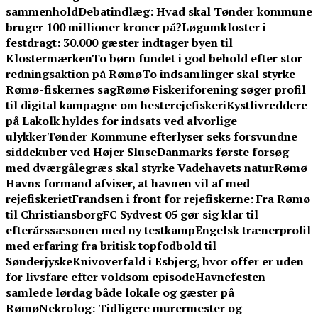
sammenhold
Debatindlæg: Hvad skal Tønder kommune
bruger 100 millioner kroner på?
Løgumkloster i
festdragt: 30.000 gæster indtager byen til
Klostermærken
To børn fundet i god behold efter stor
redningsaktion på Rømø
To indsamlinger skal styrke
Rømø-fiskernes sag
Rømø Fiskeriforening søger profil
til digital kampagne om hesterejefiskeri
Kystlivreddere
på Lakolk hyldes for indsats ved alvorlige
ulykker
Tønder Kommune efterlyser seks forsvundne
siddekuber ved Højer Sluse
Danmarks første forsøg
med dværgålegræs skal styrke Vadehavets natur
Rømø
Havns formand afviser, at havnen vil af med
rejefiskeriet
Frandsen i front for rejefiskerne: Fra Rømø
til Christiansborg
FC Sydvest 05 gør sig klar til
efterårssæsonen med ny testkamp
Engelsk trænerprofil
med erfaring fra britisk topfodbold til
Sønderjyske
Knivoverfald i Esbjerg, hvor offer er uden
for livsfare efter voldsom episode
Havnefesten
samlede lørdag både lokale og gæster på
Rømø
Nekrolog: Tidligere murermester og