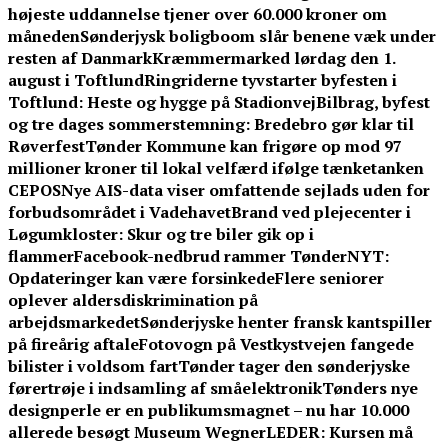
højeste uddannelse tjener over 60.000 kroner om
måneden
Sønderjysk boligboom slår benene væk under
resten af Danmark
Kræmmermarked lørdag den 1.
august i Toftlund
Ringriderne tyvstarter byfesten i
Toftlund: Heste og hygge på Stadionvej
Bilbrag, byfest
og tre dages sommerstemning: Bredebro gør klar til
Røverfest
Tønder Kommune kan frigøre op mod 97
millioner kroner til lokal velfærd ifølge tænketanken
CEPOS
Nye AIS-data viser omfattende sejlads uden for
forbudsområdet i Vadehavet
Brand ved plejecenter i
Løgumkloster: Skur og tre biler gik op i
flammer
Facebook-nedbrud rammer TønderNYT:
Opdateringer kan være forsinkede
Flere seniorer
oplever aldersdiskrimination på
arbejdsmarkedet
Sønderjyske henter fransk kantspiller
på fireårig aftale
Fotovogn på Vestkystvejen fangede
bilister i voldsom fart
Tønder tager den sønderjyske
førertrøje i indsamling af småelektronik
Tønders nye
designperle er en publikumsmagnet – nu har 10.000
allerede besøgt Museum Wegner
LEDER: Kursen må