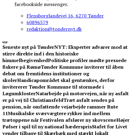
facebookside messenger.
Flensborglandevej 16, 6270 Tønder
60896379
redaktion@tondernyt.dk
Seneste nyt på TønderNYT:
Eksperter advarer mod at
stirre direkte ind i den historiske
himmelbegivenhed
Politiske profiler mødte pressede
fiskere på Rømø
Tønder Kommune inviterer til åben
debat om fremtidens institutioner og
skoler
Handicapområdet skal gentænkes, derfor
invitererer Tønder Kommune til stormøde i
Løgumkloster
Natarbejde på motorvejen, når ny asfalt
er på vej til Christiansfeld
Træt asfalt sendes på
pension, når omfattende vejarbejde rammer Rute
11
Musikalske sværvægtere rykker ind mellem
trætoppene når Festivalen afslører ny skovscene
Højer
Pølser i spil til ny national hæderspris
Stafet for Livet
vender tilbage til Skærbæk med stærkt lokalt