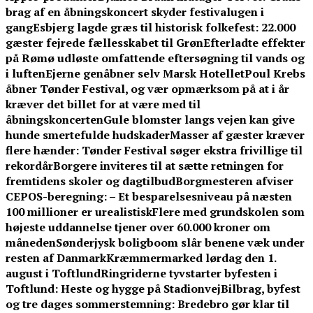
brag af en åbningskoncert skyder festivalugen i
gang
Esbjerg lagde græs til historisk folkefest: 22.000
gæster fejrede fællesskabet til Grøn
Efterladte effekter
på Rømø udløste omfattende eftersøgning til vands og
i luften
Ejerne genåbner selv Marsk Hotellet
Poul Krebs
åbner Tønder Festival, og vær opmærksom på at i år
kræver det billet for at være med til
åbningskoncerten
Gule blomster langs vejen kan give
hunde smertefulde hudskader
Masser af gæster kræver
flere hænder: Tønder Festival søger ekstra frivillige til
rekordår
Borgere inviteres til at sætte retningen for
fremtidens skoler og dagtilbud
Borgmesteren afviser
CEPOS-beregning: – Et besparelsesniveau på næsten
100 millioner er urealistisk
Flere med grundskolen som
højeste uddannelse tjener over 60.000 kroner om
måneden
Sønderjysk boligboom slår benene væk under
resten af Danmark
Kræmmermarked lørdag den 1.
august i Toftlund
Ringriderne tyvstarter byfesten i
Toftlund: Heste og hygge på Stadionvej
Bilbrag, byfest
og tre dages sommerstemning: Bredebro gør klar til