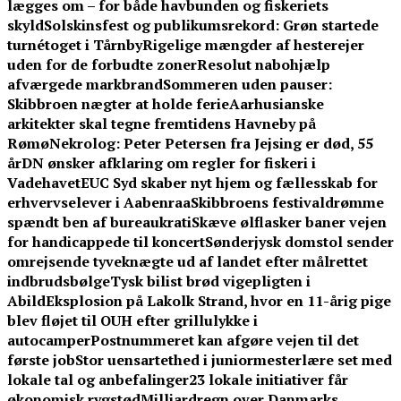
lægges om – for både havbunden og fiskeriets
skyld
Solskinsfest og publikumsrekord: Grøn startede
turnétoget i Tårnby
Rigelige mængder af hesterejer
uden for de forbudte zoner
Resolut nabohjælp
afværgede markbrand
Sommeren uden pauser:
Skibbroen nægter at holde ferie
Aarhusianske
arkitekter skal tegne fremtidens Havneby på
Rømø
Nekrolog: Peter Petersen fra Jejsing er død, 55
år
DN ønsker afklaring om regler for fiskeri i
Vadehavet
EUC Syd skaber nyt hjem og fællesskab for
erhvervselever i Aabenraa
Skibbroens festivaldrømme
spændt ben af bureaukrati
Skæve ølflasker baner vejen
for handicappede til koncert
Sønderjysk domstol sender
omrejsende tyveknægte ud af landet efter målrettet
indbrudsbølge
Tysk bilist brød vigepligten i
Abild
Eksplosion på Lakolk Strand, hvor en 11-årig pige
blev fløjet til OUH efter grillulykke i
autocamper
Postnummeret kan afgøre vejen til det
første job
Stor uensartethed i juniormesterlære set med
lokale tal og anbefalinger
23 lokale initiativer får
økonomisk rygstød
Milliardregn over Danmarks