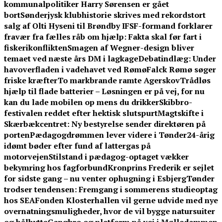
kommunalpolitiker Harry Sørensen er gået
bort
Sønderjysk klubhistorie skrives med rekordstort
salg af Olti Hyseni til Brøndby IF
SF-formand forklarer
fravær fra fælles råb om hjælp: Fakta skal før fart i
fiskerikonflikten
Smagen af Wegner-design bliver
temaet ved næste års DM i lagkage
Debatindlæg: Under
havoverfladen i vadehavet ved Rømø
Falck Rømø søger
friske kræfter
To markbrande ramte Agerskov
Trådløs
hjælp til flade batterier – Løsningen er på vej, for nu
kan du lade mobilen op mens du drikker
Skibbro-
festivalen reddet efter hektisk slutspurt
Magtskifte i
Skærbækcentret: Ny bestyrelse sender direktøren på
porten
Pædagogdrømmen lever videre i Tønder
24-årig
idømt bøder efter fund af lattergas på
motorvejen
Stilstand i pædagog-optaget vækker
bekymring hos fagforbund
Kronprins Frederik er sejlet
for sidste gang – nu venter ophugning i Esbjerg
Tønder
trodser tendensen: Fremgang i sommerens studieoptag
hos SEA
Fonden Klosterhallen vil gerne udvide med nye
overnatningsmuligheder, hvor de vil bygge natursuiter