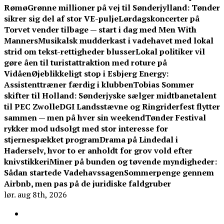
Rømø
Grønne millioner på vej til Sønderjylland: Tønder
sikrer sig del af stor VE-pulje
Lørdagskoncerter på
Torvet vender tilbage — start i dag med Men With
Manners
Musikalsk mudderkast i vadehavet med lokal
strid om tekst-rettigheder blusser
Lokal politiker vil
gøre åen til turistattraktion med roture på
Vidåen
Øjeblikkeligt stop i Esbjerg Energy:
Assistenttræner færdig i klubben
Tobias Sommer
skifter til Holland: Sønderjyske sælger midtbanetalent
til PEC Zwolle
DGI Landsstævne og Ringriderfest flytter
sammen — men på hver sin weekend
Tønder Festival
rykker mod udsolgt med stor interesse for
stjernespækket program
Drama på Lindedal i
Haderselv, hvor to er anholdt for grov vold efter
knivstikkeri
Miner på bunden og tøvende myndigheder:
Sådan startede Vadehavssagen
Sommerpenge gennem
Airbnb, men pas på de juridiske faldgruber
lør. aug 8th, 2026