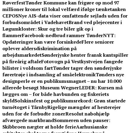
Røverfest
Tønder Kommune kan frigøre op mod 97
millioner kroner til lokal velfærd ifølge tænketanken
CEPOS
Nye AIS-data viser omfattende sejlads uden for
forbudsområdet i Vadehavet
Brand ved plejecenter i
Løgumkloster: Skur og tre biler gik op i
flammer
Facebook-nedbrud rammer TønderNYT:
Opdateringer kan være forsinkede
Flere seniorer
oplever aldersdiskrimination på
arbejdsmarkedet
Sønderjyske henter fransk kantspiller
på fireårig aftale
Fotovogn på Vestkystvejen fangede
bilister i voldsom fart
Tønder tager den sønderjyske
førertrøje i indsamling af småelektronik
Tønders nye
designperle er en publikumsmagnet – nu har 10.000
allerede besøgt Museum Wegner
LEDER: Kursen må
lægges om – for både havbunden og fiskeriets
skyld
Solskinsfest og publikumsrekord: Grøn startede
turnétoget i Tårnby
Rigelige mængder af hesterejer
uden for de forbudte zoner
Resolut nabohjælp
afværgede markbrand
Sommeren uden pauser:
Skibbroen nægter at holde ferie
Aarhusianske