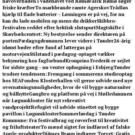
havoverfladen i vadehavet ved Rømø
Falck Rømø søger
friske kræfter
To markbrande ramte Agerskov
Trådløs
hjælp til flade batterier – Løsningen er på vej, for nu
kan du lade mobilen op mens du drikker
Skibbro-
festivalen reddet efter hektisk slutspurt
Magtskifte i
Skærbækcentret: Ny bestyrelse sender direktøren på
porten
Pædagogdrømmen lever videre i Tønder
24-årig
idømt bøder efter fund af lattergas på
motorvejen
Stilstand i pædagog-optaget vækker
bekymring hos fagforbund
Kronprins Frederik er sejlet
for sidste gang – nu venter ophugning i Esbjerg
Tønder
trodser tendensen: Fremgang i sommerens studieoptag
hos SEA
Fonden Klosterhallen vil gerne udvide med nye
overnatningsmuligheder, hvor de vil bygge natursuiter
og bålhytte
Gangbro og platform på vej i Mølledammen
når Løgumkloster får nyt rekreativt
vandprojekt
Refugiet vil udvide stinettet og bygge
pavillon i Løgumkloster
Sommerlørdag i Tønder
Kommune: Fra festivalbrag og røverfest til kreativitet
og friluftsteater
To mænd sigtet for indførsel af falske
Apple-produkter
Djämes Braun indtager Torvet: Gratis