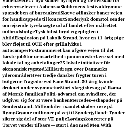
Vadehavet
EUC Syd skaber nyt hjem og fællesskab for
erhvervselever i Aabenraa
Skibbroens festivaldrømme
spændt ben af bureaukrati
Skæve ølflasker baner vejen
for handicappede til koncert
Sønderjysk domstol sender
omrejsende tyveknægte ud af landet efter målrettet
indbrudsbølge
Tysk bilist brød vigepligten i
Abild
Eksplosion på Lakolk Strand, hvor en 11-årig pige
blev fløjet til OUH efter grillulykke i
autocamper
Postnummeret kan afgøre vejen til det
første job
Stor uensartethed i juniormesterlære set med
lokale tal og anbefalinger
23 lokale initiativer får
økonomisk rygstød
Milliardregn over Danmarks
yderområder
Hver tredje dansker frygter turen i
bølgerne
Tragedie ved Fanø Strand: 80-årig kvinde
druknet under svømmetur
Stort slægtsbesøg på Rømø
af Mærsk-familien
Politi-advarsel om svindlere, der
udgiver sig for at være banken
Mercedes-eskapader på
Sønderstrand: Millionbiler i sandet skaber røre på
Rømø
Grønne millioner på vej til Sønderjylland: Tønder
sikrer sig del af stor VE-pulje
Lørdagskoncerter på
Torvet vender tilbage — start i dag med Men With