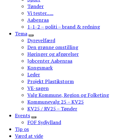
Tønder
Vi tester…..
Aabenraa
1-1-2 – politi – brand & redning
Tema
Dyrevelfærd
Den grønne omstilling
Høringer og afgørelser
Jobcenter Aabenraa
Kongsmark
Leder
Projekt Plastikstorm
VE-sagen
Valg Kommune, Region og Folketing
Kommunevalg 25 – KV25
KV25 / RV25 – Tønder
Events
FOF Sydjylland
Tip os
Værd at vide