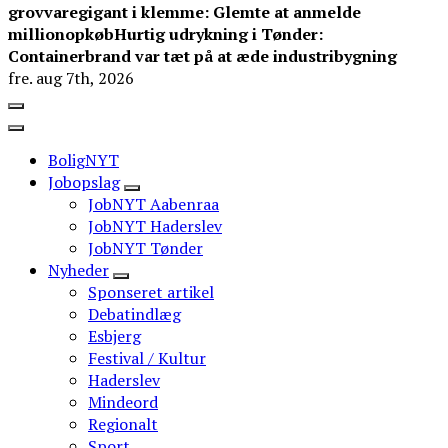
grovvaregigant i klemme: Glemte at anmelde
millionopkøb
Hurtig udrykning i Tønder:
Containerbrand var tæt på at æde industribygning
fre. aug 7th, 2026
BoligNYT
Jobopslag
JobNYT Aabenraa
JobNYT Haderslev
JobNYT Tønder
Nyheder
Sponseret artikel
Debatindlæg
Esbjerg
Festival / Kultur
Haderslev
Mindeord
Regionalt
Sport