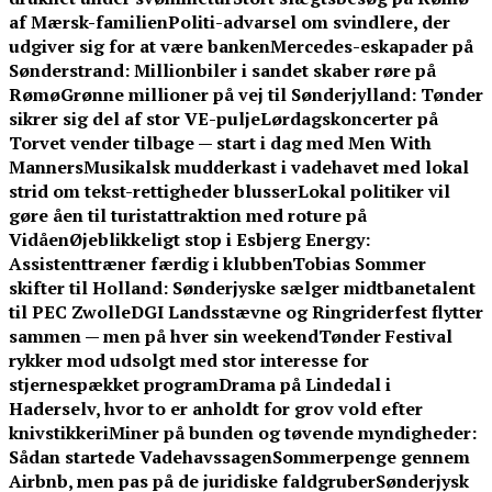
af Mærsk-familien
Politi-advarsel om svindlere, der
udgiver sig for at være banken
Mercedes-eskapader på
Sønderstrand: Millionbiler i sandet skaber røre på
Rømø
Grønne millioner på vej til Sønderjylland: Tønder
sikrer sig del af stor VE-pulje
Lørdagskoncerter på
Torvet vender tilbage — start i dag med Men With
Manners
Musikalsk mudderkast i vadehavet med lokal
strid om tekst-rettigheder blusser
Lokal politiker vil
gøre åen til turistattraktion med roture på
Vidåen
Øjeblikkeligt stop i Esbjerg Energy:
Assistenttræner færdig i klubben
Tobias Sommer
skifter til Holland: Sønderjyske sælger midtbanetalent
til PEC Zwolle
DGI Landsstævne og Ringriderfest flytter
sammen — men på hver sin weekend
Tønder Festival
rykker mod udsolgt med stor interesse for
stjernespækket program
Drama på Lindedal i
Haderselv, hvor to er anholdt for grov vold efter
knivstikkeri
Miner på bunden og tøvende myndigheder:
Sådan startede Vadehavssagen
Sommerpenge gennem
Airbnb, men pas på de juridiske faldgruber
Sønderjysk