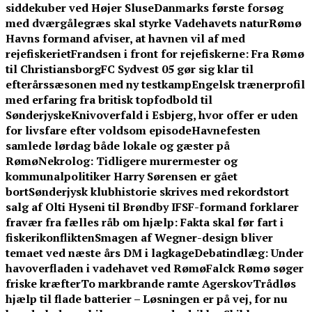
siddekuber ved Højer Sluse
Danmarks første forsøg
med dværgålegræs skal styrke Vadehavets natur
Rømø
Havns formand afviser, at havnen vil af med
rejefiskeriet
Frandsen i front for rejefiskerne: Fra Rømø
til Christiansborg
FC Sydvest 05 gør sig klar til
efterårssæsonen med ny testkamp
Engelsk trænerprofil
med erfaring fra britisk topfodbold til
Sønderjyske
Knivoverfald i Esbjerg, hvor offer er uden
for livsfare efter voldsom episode
Havnefesten
samlede lørdag både lokale og gæster på
Rømø
Nekrolog: Tidligere murermester og
kommunalpolitiker Harry Sørensen er gået
bort
Sønderjysk klubhistorie skrives med rekordstort
salg af Olti Hyseni til Brøndby IF
SF-formand forklarer
fravær fra fælles råb om hjælp: Fakta skal før fart i
fiskerikonflikten
Smagen af Wegner-design bliver
temaet ved næste års DM i lagkage
Debatindlæg: Under
havoverfladen i vadehavet ved Rømø
Falck Rømø søger
friske kræfter
To markbrande ramte Agerskov
Trådløs
hjælp til flade batterier – Løsningen er på vej, for nu