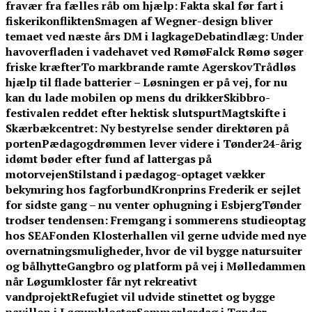
fravær fra fælles råb om hjælp: Fakta skal før fart i
fiskerikonflikten
Smagen af Wegner-design bliver
temaet ved næste års DM i lagkage
Debatindlæg: Under
havoverfladen i vadehavet ved Rømø
Falck Rømø søger
friske kræfter
To markbrande ramte Agerskov
Trådløs
hjælp til flade batterier – Løsningen er på vej, for nu
kan du lade mobilen op mens du drikker
Skibbro-
festivalen reddet efter hektisk slutspurt
Magtskifte i
Skærbækcentret: Ny bestyrelse sender direktøren på
porten
Pædagogdrømmen lever videre i Tønder
24-årig
idømt bøder efter fund af lattergas på
motorvejen
Stilstand i pædagog-optaget vækker
bekymring hos fagforbund
Kronprins Frederik er sejlet
for sidste gang – nu venter ophugning i Esbjerg
Tønder
trodser tendensen: Fremgang i sommerens studieoptag
hos SEA
Fonden Klosterhallen vil gerne udvide med nye
overnatningsmuligheder, hvor de vil bygge natursuiter
og bålhytte
Gangbro og platform på vej i Mølledammen
når Løgumkloster får nyt rekreativt
vandprojekt
Refugiet vil udvide stinettet og bygge