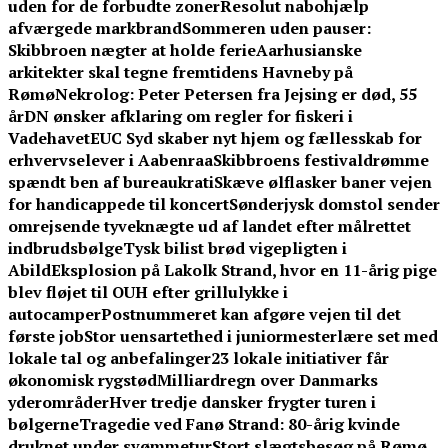
uden for de forbudte zoner
Resolut nabohjælp
afværgede markbrand
Sommeren uden pauser:
Skibbroen nægter at holde ferie
Aarhusianske
arkitekter skal tegne fremtidens Havneby på
Rømø
Nekrolog: Peter Petersen fra Jejsing er død, 55
år
DN ønsker afklaring om regler for fiskeri i
Vadehavet
EUC Syd skaber nyt hjem og fællesskab for
erhvervselever i Aabenraa
Skibbroens festivaldrømme
spændt ben af bureaukrati
Skæve ølflasker baner vejen
for handicappede til koncert
Sønderjysk domstol sender
omrejsende tyveknægte ud af landet efter målrettet
indbrudsbølge
Tysk bilist brød vigepligten i
Abild
Eksplosion på Lakolk Strand, hvor en 11-årig pige
blev fløjet til OUH efter grillulykke i
autocamper
Postnummeret kan afgøre vejen til det
første job
Stor uensartethed i juniormesterlære set med
lokale tal og anbefalinger
23 lokale initiativer får
økonomisk rygstød
Milliardregn over Danmarks
yderområder
Hver tredje dansker frygter turen i
bølgerne
Tragedie ved Fanø Strand: 80-årig kvinde
druknet under svømmetur
Stort slægtsbesøg på Rømø