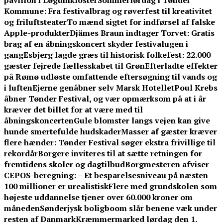
pavillon i Løgumkloster
Sommerlørdag i Tønder
Kommune: Fra festivalbrag og røverfest til kreativitet
og friluftsteater
To mænd sigtet for indførsel af falske
Apple-produkter
Djämes Braun indtager Torvet: Gratis
brag af en åbningskoncert skyder festivalugen i
gang
Esbjerg lagde græs til historisk folkefest: 22.000
gæster fejrede fællesskabet til Grøn
Efterladte effekter
på Rømø udløste omfattende eftersøgning til vands og
i luften
Ejerne genåbner selv Marsk Hotellet
Poul Krebs
åbner Tønder Festival, og vær opmærksom på at i år
kræver det billet for at være med til
åbningskoncerten
Gule blomster langs vejen kan give
hunde smertefulde hudskader
Masser af gæster kræver
flere hænder: Tønder Festival søger ekstra frivillige til
rekordår
Borgere inviteres til at sætte retningen for
fremtidens skoler og dagtilbud
Borgmesteren afviser
CEPOS-beregning: – Et besparelsesniveau på næsten
100 millioner er urealistisk
Flere med grundskolen som
højeste uddannelse tjener over 60.000 kroner om
måneden
Sønderjysk boligboom slår benene væk under
resten af Danmark
Kræmmermarked lørdag den 1.