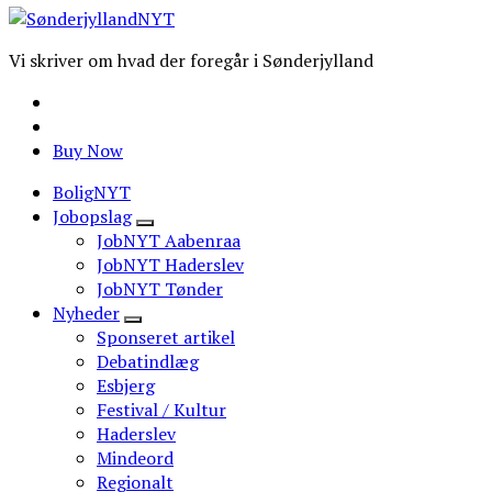
Vi skriver om hvad der foregår i Sønderjylland
Buy Now
BoligNYT
Jobopslag
JobNYT Aabenraa
JobNYT Haderslev
JobNYT Tønder
Nyheder
Sponseret artikel
Debatindlæg
Esbjerg
Festival / Kultur
Haderslev
Mindeord
Regionalt