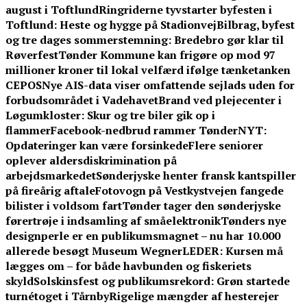
august i Toftlund
Ringriderne tyvstarter byfesten i
Toftlund: Heste og hygge på Stadionvej
Bilbrag, byfest
og tre dages sommerstemning: Bredebro gør klar til
Røverfest
Tønder Kommune kan frigøre op mod 97
millioner kroner til lokal velfærd ifølge tænketanken
CEPOS
Nye AIS-data viser omfattende sejlads uden for
forbudsområdet i Vadehavet
Brand ved plejecenter i
Løgumkloster: Skur og tre biler gik op i
flammer
Facebook-nedbrud rammer TønderNYT:
Opdateringer kan være forsinkede
Flere seniorer
oplever aldersdiskrimination på
arbejdsmarkedet
Sønderjyske henter fransk kantspiller
på fireårig aftale
Fotovogn på Vestkystvejen fangede
bilister i voldsom fart
Tønder tager den sønderjyske
førertrøje i indsamling af småelektronik
Tønders nye
designperle er en publikumsmagnet – nu har 10.000
allerede besøgt Museum Wegner
LEDER: Kursen må
lægges om – for både havbunden og fiskeriets
skyld
Solskinsfest og publikumsrekord: Grøn startede
turnétoget i Tårnby
Rigelige mængder af hesterejer