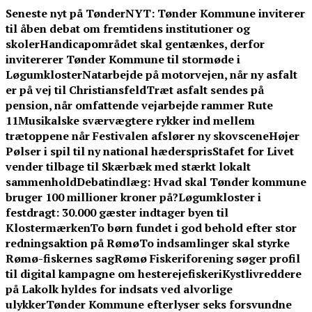
Skip
Seneste nyt på TønderNYT:
Tønder Kommune inviterer
to
til åben debat om fremtidens institutioner og
content
skoler
Handicapområdet skal gentænkes, derfor
invitererer Tønder Kommune til stormøde i
Løgumkloster
Natarbejde på motorvejen, når ny asfalt
er på vej til Christiansfeld
Træt asfalt sendes på
pension, når omfattende vejarbejde rammer Rute
11
Musikalske sværvægtere rykker ind mellem
trætoppene når Festivalen afslører ny skovscene
Højer
Pølser i spil til ny national hæderspris
Stafet for Livet
vender tilbage til Skærbæk med stærkt lokalt
sammenhold
Debatindlæg: Hvad skal Tønder kommune
bruger 100 millioner kroner på?
Løgumkloster i
festdragt: 30.000 gæster indtager byen til
Klostermærken
To børn fundet i god behold efter stor
redningsaktion på Rømø
To indsamlinger skal styrke
Rømø-fiskernes sag
Rømø Fiskeriforening søger profil
til digital kampagne om hesterejefiskeri
Kystlivreddere
på Lakolk hyldes for indsats ved alvorlige
ulykker
Tønder Kommune efterlyser seks forsvundne