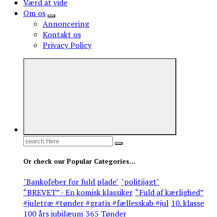
Værd at vide
Om os
Annoncering
Kontakt os
Privacy Policy
Search
for:
Or check our Popular Categories...
"Bankofeber for fuld plade"
"politijagt"
“BREVET” - En komisk klassiker
“Fuld af kærlighed”
#juletræ #tønder #gratis #fællesskab #jul
10. klasse
100 års jubilæum
365 Tønder