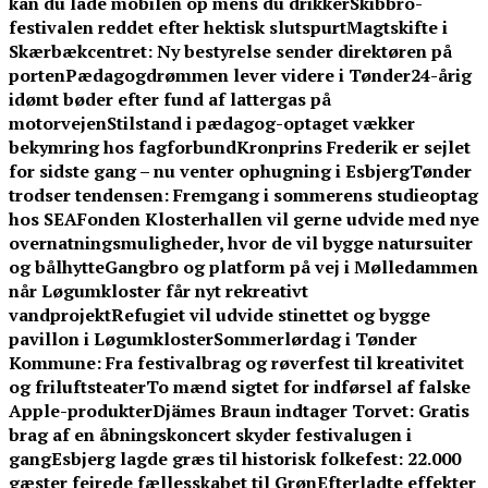
kan du lade mobilen op mens du drikker
Skibbro-
festivalen reddet efter hektisk slutspurt
Magtskifte i
Skærbækcentret: Ny bestyrelse sender direktøren på
porten
Pædagogdrømmen lever videre i Tønder
24-årig
idømt bøder efter fund af lattergas på
motorvejen
Stilstand i pædagog-optaget vækker
bekymring hos fagforbund
Kronprins Frederik er sejlet
for sidste gang – nu venter ophugning i Esbjerg
Tønder
trodser tendensen: Fremgang i sommerens studieoptag
hos SEA
Fonden Klosterhallen vil gerne udvide med nye
overnatningsmuligheder, hvor de vil bygge natursuiter
og bålhytte
Gangbro og platform på vej i Mølledammen
når Løgumkloster får nyt rekreativt
vandprojekt
Refugiet vil udvide stinettet og bygge
pavillon i Løgumkloster
Sommerlørdag i Tønder
Kommune: Fra festivalbrag og røverfest til kreativitet
og friluftsteater
To mænd sigtet for indførsel af falske
Apple-produkter
Djämes Braun indtager Torvet: Gratis
brag af en åbningskoncert skyder festivalugen i
gang
Esbjerg lagde græs til historisk folkefest: 22.000
gæster fejrede fællesskabet til Grøn
Efterladte effekter