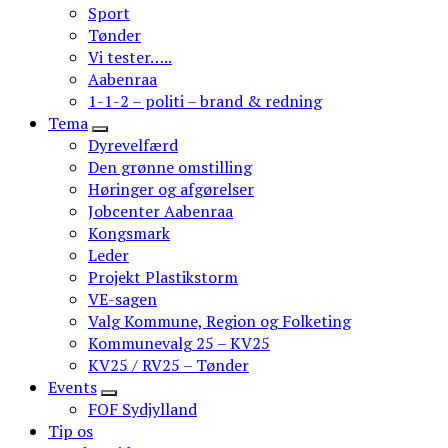
Sport
Tønder
Vi tester…..
Aabenraa
1-1-2 – politi – brand & redning
Tema
Dyrevelfærd
Den grønne omstilling
Høringer og afgørelser
Jobcenter Aabenraa
Kongsmark
Leder
Projekt Plastikstorm
VE-sagen
Valg Kommune, Region og Folketing
Kommunevalg 25 – KV25
KV25 / RV25 – Tønder
Events
FOF Sydjylland
Tip os