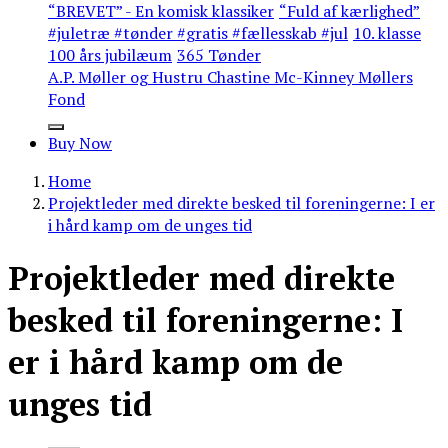
“BREVET” - En komisk klassiker
“Fuld af kærlighed”
#juletræ #tønder #gratis #fællesskab #jul
10. klasse
100 års jubilæum
365 Tønder
A.P. Møller og Hustru Chastine Mc-Kinney Møllers
Fond
Buy Now
Home
Projektleder med direkte besked til foreningerne: I er
i hård kamp om de unges tid
Projektleder med direkte
besked til foreningerne: I
er i hård kamp om de
unges tid