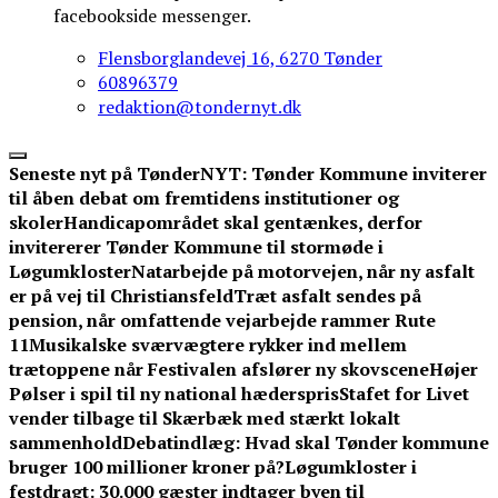
facebookside messenger.
Flensborglandevej 16, 6270 Tønder
60896379
redaktion@tondernyt.dk
Seneste nyt på TønderNYT:
Tønder Kommune inviterer
til åben debat om fremtidens institutioner og
skoler
Handicapområdet skal gentænkes, derfor
invitererer Tønder Kommune til stormøde i
Løgumkloster
Natarbejde på motorvejen, når ny asfalt
er på vej til Christiansfeld
Træt asfalt sendes på
pension, når omfattende vejarbejde rammer Rute
11
Musikalske sværvægtere rykker ind mellem
trætoppene når Festivalen afslører ny skovscene
Højer
Pølser i spil til ny national hæderspris
Stafet for Livet
vender tilbage til Skærbæk med stærkt lokalt
sammenhold
Debatindlæg: Hvad skal Tønder kommune
bruger 100 millioner kroner på?
Løgumkloster i
festdragt: 30.000 gæster indtager byen til