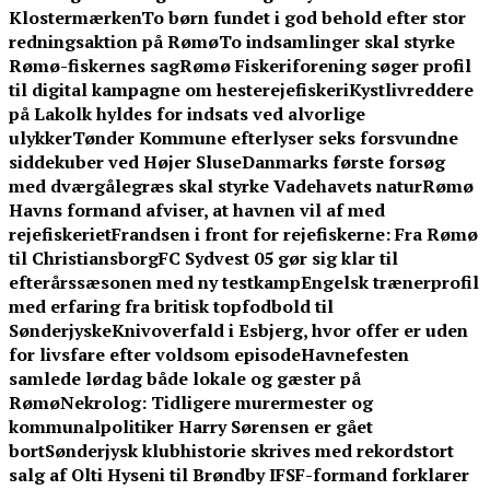
Klostermærken
To børn fundet i god behold efter stor
redningsaktion på Rømø
To indsamlinger skal styrke
Rømø-fiskernes sag
Rømø Fiskeriforening søger profil
til digital kampagne om hesterejefiskeri
Kystlivreddere
på Lakolk hyldes for indsats ved alvorlige
ulykker
Tønder Kommune efterlyser seks forsvundne
siddekuber ved Højer Sluse
Danmarks første forsøg
med dværgålegræs skal styrke Vadehavets natur
Rømø
Havns formand afviser, at havnen vil af med
rejefiskeriet
Frandsen i front for rejefiskerne: Fra Rømø
til Christiansborg
FC Sydvest 05 gør sig klar til
efterårssæsonen med ny testkamp
Engelsk trænerprofil
med erfaring fra britisk topfodbold til
Sønderjyske
Knivoverfald i Esbjerg, hvor offer er uden
for livsfare efter voldsom episode
Havnefesten
samlede lørdag både lokale og gæster på
Rømø
Nekrolog: Tidligere murermester og
kommunalpolitiker Harry Sørensen er gået
bort
Sønderjysk klubhistorie skrives med rekordstort
salg af Olti Hyseni til Brøndby IF
SF-formand forklarer