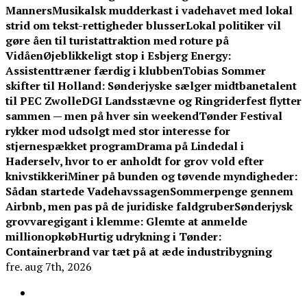
Manners
Musikalsk mudderkast i vadehavet med lokal
strid om tekst-rettigheder blusser
Lokal politiker vil
gøre åen til turistattraktion med roture på
Vidåen
Øjeblikkeligt stop i Esbjerg Energy:
Assistenttræner færdig i klubben
Tobias Sommer
skifter til Holland: Sønderjyske sælger midtbanetalent
til PEC Zwolle
DGI Landsstævne og Ringriderfest flytter
sammen — men på hver sin weekend
Tønder Festival
rykker mod udsolgt med stor interesse for
stjernespækket program
Drama på Lindedal i
Haderselv, hvor to er anholdt for grov vold efter
knivstikkeri
Miner på bunden og tøvende myndigheder:
Sådan startede Vadehavssagen
Sommerpenge gennem
Airbnb, men pas på de juridiske faldgruber
Sønderjysk
grovvaregigant i klemme: Glemte at anmelde
millionopkøb
Hurtig udrykning i Tønder:
Containerbrand var tæt på at æde industribygning
fre. aug 7th, 2026