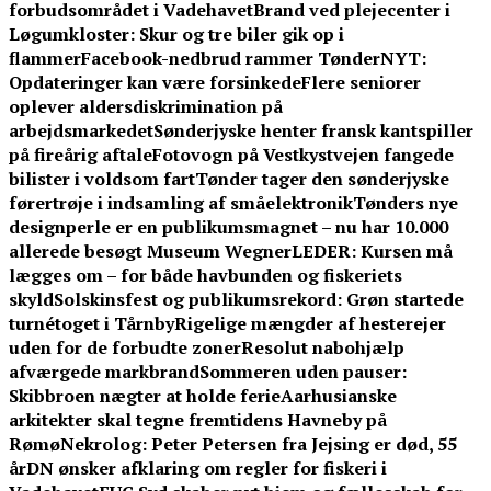
forbudsområdet i Vadehavet
Brand ved plejecenter i
Løgumkloster: Skur og tre biler gik op i
flammer
Facebook-nedbrud rammer TønderNYT:
Opdateringer kan være forsinkede
Flere seniorer
oplever aldersdiskrimination på
arbejdsmarkedet
Sønderjyske henter fransk kantspiller
på fireårig aftale
Fotovogn på Vestkystvejen fangede
bilister i voldsom fart
Tønder tager den sønderjyske
førertrøje i indsamling af småelektronik
Tønders nye
designperle er en publikumsmagnet – nu har 10.000
allerede besøgt Museum Wegner
LEDER: Kursen må
lægges om – for både havbunden og fiskeriets
skyld
Solskinsfest og publikumsrekord: Grøn startede
turnétoget i Tårnby
Rigelige mængder af hesterejer
uden for de forbudte zoner
Resolut nabohjælp
afværgede markbrand
Sommeren uden pauser:
Skibbroen nægter at holde ferie
Aarhusianske
arkitekter skal tegne fremtidens Havneby på
Rømø
Nekrolog: Peter Petersen fra Jejsing er død, 55
år
DN ønsker afklaring om regler for fiskeri i