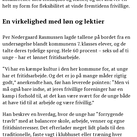
helt ny form for fleksibilitet at vinde fremtidens frivillige.
En virkelighed med løn og lektier
Per Nedergaard Rasmussen lagde tallene på bordet fra en
undersøgelse blandt kommunens 7. klasses elever, og de
talte deres tydelige sprog. Hele 60 procent – seks ud af ti
unge – har et lønnet fritidsarbejde.
“Vi har en kæmpe kultur i den her kommune for, at unge
har et fritidsarbejde. Og det er jo på mange måder rigtig
godt,” anerkendte han, før han leverede pointen: “Men vi
må også bare indse, at jeres frivillige foreninger har en
kamp i forhold til, at det kan være svært for de unge både
at have tid til at arbejde og være frivillig.”
Han beskrev en hverdag, hvor de unge har “forrygende
travlt” med at balancere skole, arbejde, venner og egne
fritidsinteresser. Det efterlader meget lidt plads til den
traditionelle, faste vagt i klubhuset eller træning hver