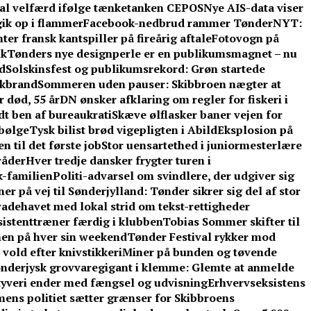
kal velfærd ifølge tænketanken CEPOS
Nye AIS-data viser
gik op i flammer
Facebook-nedbrud rammer TønderNYT:
er fransk kantspiller på fireårig aftale
Fotovogn på
ik
Tønders nye designperle er en publikumsmagnet – nu
d
Solskinsfest og publikumsrekord: Grøn startede
rkbrand
Sommeren uden pauser: Skibbroen nægter at
r død, 55 år
DN ønsker afklaring om regler for fiskeri i
t ben af bureaukrati
Skæve ølflasker baner vejen for
sbølge
Tysk bilist brød vigepligten i Abild
Eksplosion på
 til det første job
Stor uensartethed i juniormesterlære
råder
Hver tredje dansker frygter turen i
-familien
Politi-advarsel om svindlere, der udgiver sig
er på vej til Sønderjylland: Tønder sikrer sig del af stor
adehavet med lokal strid om tekst-rettigheder
ssistenttræner færdig i klubben
Tobias Sommer skifter til
men på hver sin weekend
Tønder Festival rykker mod
vold efter knivstikkeri
Miner på bunden og tøvende
nderjysk grovvaregigant i klemme: Glemte at anmelde
tyveri ender med fængsel og udvisning
Erhvervseksistens
 mens politiet sætter grænser for Skibbroens