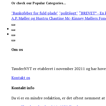
Or check our Popular Categories...
"Bankofeber for fuld plade"
"politijagt"
“BREVET” - En k
A.P. Møller og Hustru Chastine Mc-Kinney Møllers Fon
Om os
TønderNYT er etableret i november 20211 og har hoveds
Kontakt os
Kontakt info
Da vi er en mindre redaktion, er det oftest nemmest a