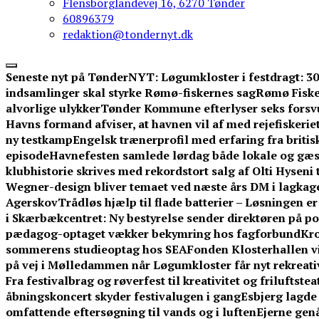
Flensborglandevej 16, 6270 Tønder
60896379
redaktion@tondernyt.dk
Seneste nyt på TønderNYT:
Løgumkloster i festdragt: 3
indsamlinger skal styrke Rømø-fiskernes sag
Rømø Fisker
alvorlige ulykker
Tønder Kommune efterlyser seks forsv
Havns formand afviser, at havnen vil af med rejefiskerie
ny testkamp
Engelsk trænerprofil med erfaring fra britis
episode
Havnefesten samlede lørdag både lokale og gæ
klubhistorie skrives med rekordstort salg af Olti Hyseni 
Wegner-design bliver temaet ved næste års DM i lagkag
Agerskov
Trådløs hjælp til flade batterier – Løsningen e
i Skærbækcentret: Ny bestyrelse sender direktøren på po
pædagog-optaget vækker bekymring hos fagforbund
Kro
sommerens studieoptag hos SEA
Fonden Klosterhallen vi
på vej i Mølledammen når Løgumkloster får nyt rekreati
Fra festivalbrag og røverfest til kreativitet og friluftstea
åbningskoncert skyder festivalugen i gang
Esbjerg lagde 
omfattende eftersøgning til vands og i luften
Ejerne gen