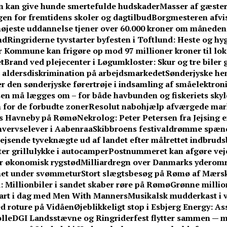
en kan give hunde smertefulde hudskader
Masser af gæster
ngen for fremtidens skoler og dagtilbud
Borgmesteren afvi
øjeste uddannelse tjener over 60.000 kroner om måneden
nd
Ringriderne tyvstarter byfesten i Toftlund: Heste og hy
 Kommune kan frigøre op mod 97 millioner kroner til lo
t
Brand ved plejecenter i Løgumkloster: Skur og tre biler 
r aldersdiskrimination på arbejdsmarkedet
Sønderjyske hent
r den sønderjyske førertrøje i indsamling af småelektron
en må lægges om – for både havbunden og fiskeriets skyl
 for de forbudte zoner
Resolut nabohjælp afværgede ma
ens Havneby på Rømø
Nekrolog: Peter Petersen fra Jejsing e
hvervselever i Aabenraa
Skibbroens festivaldrømme spænd
jsende tyveknægte ud af landet efter målrettet indbrud
fter grillulykke i autocamper
Postnummeret kan afgøre vejen
får økonomisk rygstød
Milliardregn over Danmarks yderom
knet under svømmetur
Stort slægtsbesøg på Rømø af Mærsk
 Millionbiler i sandet skaber røre på Rømø
Grønne million
tart i dag med Men With Manners
Musikalsk mudderkast i v
med roture på Vidåen
Øjeblikkeligt stop i Esbjerg Energy: A
lle
DGI Landsstævne og Ringriderfest flytter sammen — 