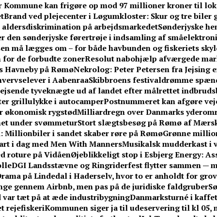
 Kommune kan frigøre op mod 97 millioner kroner til lo
t
Brand ved plejecenter i Løgumkloster: Skur og tre biler 
r aldersdiskrimination på arbejdsmarkedet
Sønderjyske hent
r den sønderjyske førertrøje i indsamling af småelektron
en må lægges om – for både havbunden og fiskeriets skyl
 for de forbudte zoner
Resolut nabohjælp afværgede ma
ens Havneby på Rømø
Nekrolog: Peter Petersen fra Jejsing e
hvervselever i Aabenraa
Skibbroens festivaldrømme spænd
jsende tyveknægte ud af landet efter målrettet indbrud
fter grillulykke i autocamper
Postnummeret kan afgøre vejen
får økonomisk rygstød
Milliardregn over Danmarks yderom
knet under svømmetur
Stort slægtsbesøg på Rømø af Mærsk
 Millionbiler i sandet skaber røre på Rømø
Grønne million
tart i dag med Men With Manners
Musikalsk mudderkast i v
med roture på Vidåen
Øjeblikkeligt stop i Esbjerg Energy: A
lle
DGI Landsstævne og Ringriderfest flytter sammen — 
rama på Lindedal i Haderselv, hvor to er anholdt for grov 
e gennem Airbnb, men pas på de juridiske faldgruber
Sø
 var tæt på at æde industribygning
Danmarksturné i kaffe
t rejefiskeri
Kommunen siger ja til udeservering til kl 05,