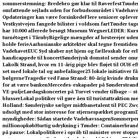
sommerstemning: Bredebro gør klar til Røverfest
Tønder
omfattende sejlads uden for forbudsområdet i Vadehave
Opdateringer kan være forsinkede
Flere seniorer opleve
Vestkystvejen fangede bilister i voldsom fart
Tønder tage
har 10.000 allerede besøgt Museum Wegner
LEDER: Kurs
turnétoget i Tårnby
Rigelige mængder af hesterejer uden
holde ferie
Aarhusianske arkitekter skal tegne fremtid
Vadehavet
EUC Syd skaber nyt hjem og fællesskab for er
handicappede til koncert
Sønderjysk domstol sender omre
Lakolk Strand, hvor en 11-årig pige blev fløjet til OUH e
set med lokale tal og anbefalinger
23 lokale initiativer 
bølgerne
Tragedie ved Fanø Strand: 80-årig kvinde dru
for at være banken
Mercedes-eskapader på Sønderstrand:
VE-pulje
Lørdagskoncerter på Torvet vender tilbage — s
blusser
Lokal politiker vil gøre åen til turistattraktion 
Holland: Sønderjyske sælger midtbanetalent til PEC Zwo
udsolgt med stor interesse for stjernespækket program
D
myndigheder: Sådan startede Vadehavssagen
Sommerpeng
millionopkøb
Hurtig udrykning i Tønder: Containerbrand
på pause: Lokalpolitikere i opråb til minister over stoppe