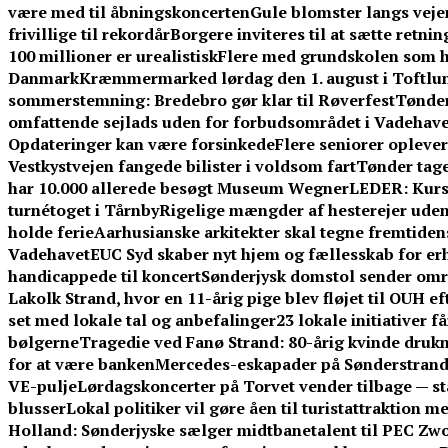
være med til åbningskoncerten
Gule blomster langs vej
frivillige til rekordår
Borgere inviteres til at sætte retni
100 millioner er urealistisk
Flere med grundskolen som h
Danmark
Kræmmermarked lørdag den 1. august i Toftlu
sommerstemning: Bredebro gør klar til Røverfest
Tønder
omfattende sejlads uden for forbudsområdet i Vadehave
Opdateringer kan være forsinkede
Flere seniorer opleve
Vestkystvejen fangede bilister i voldsom fart
Tønder tage
har 10.000 allerede besøgt Museum Wegner
LEDER: Kurs
turnétoget i Tårnby
Rigelige mængder af hesterejer uden
holde ferie
Aarhusianske arkitekter skal tegne fremtid
Vadehavet
EUC Syd skaber nyt hjem og fællesskab for er
handicappede til koncert
Sønderjysk domstol sender omre
Lakolk Strand, hvor en 11-årig pige blev fløjet til OUH e
set med lokale tal og anbefalinger
23 lokale initiativer 
bølgerne
Tragedie ved Fanø Strand: 80-årig kvinde dru
for at være banken
Mercedes-eskapader på Sønderstrand:
VE-pulje
Lørdagskoncerter på Torvet vender tilbage — s
blusser
Lokal politiker vil gøre åen til turistattraktion 
Holland: Sønderjyske sælger midtbanetalent til PEC Zwo