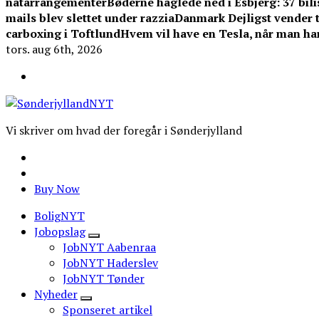
natarrangementer
Bøderne haglede ned i Esbjerg: 37 bilis
mails blev slettet under razzia
Danmark Dejligst vender ti
carboxing i Toftlund
Hvem vil have en Tesla, når man ha
tors. aug 6th, 2026
Vi skriver om hvad der foregår i Sønderjylland
Buy Now
BoligNYT
Jobopslag
JobNYT Aabenraa
JobNYT Haderslev
JobNYT Tønder
Nyheder
Sponseret artikel