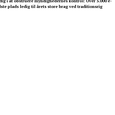
ig i at obstruere myndighedernes kontrol: Over 5.000 e-
dste plads ledig til årets store brag ved traditionsrig