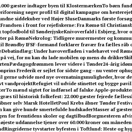
0.000 gæster indtager byen til Klostermærken
To børn fund
iforening søger profil til digital kampagne om hesterejef
undne siddekuber ved Højer Sluse
Danmarks første forsøg
t
Frandsen i front for rejefiskerne: Fra Rømø til Christians
k topfodbold til Sønderjyske
Knivoverfald i Esbjerg, hvor o
ster på Rømø
Nekrolog: Tidligere murermester og kommuna
til Brøndby IF
SF-formand forklarer fravær fra fælles råb om
e
Debatindlæg: Under havoverfladen i vadehavet ved Røm
r på vej, for nu kan du lade mobilen op mens du drikker
Ski
rten
Pædagogdrømmen lever videre i Tønder
24-årig idøm
nprins Frederik er sejlet for sidste gang – nu venter ophu
l gerne udvide med nye overnatningsmuligheder, hvor de 
vt vandprojekt
Refugiet vil udvide stinettet og bygge pavi
ter
To mænd sigtet for indførsel af falske Apple-produkte
græs til historisk folkefest: 22.000 gæster fejrede fælless
åbner selv Marsk Hotellet
Poul Krebs åbner Tønder Festiva
en kan give hunde smertefulde hudskader
Masser af gæster
ngen for fremtidens skoler og dagtilbud
Borgmesteren afvi
øjeste uddannelse tjener over 60.000 kroner om måneden
nd
Ringriderne tyvstarter byfesten i Toftlund: Heste og hy