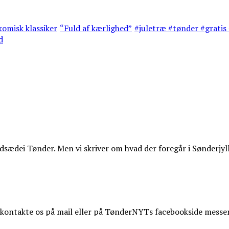
omisk klassiker
“Fuld af kærlighed”
#juletræ #tønder #gratis 
d
ædei Tønder. Men vi skriver om hvad der foregår i Sønderjyl
t kontakte os på mail eller på TønderNYTs facebookside messe