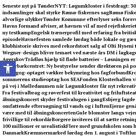
Skip
Seneste nyt på TønderNYT:
Løgumkloster i festdragt: 3
to
indsamlinger skal styrke Rømø-fiskernes sag
Rømø Fisker
content
alvorlige ulykker
Tønder Kommune efterlyser seks forsv
Havns formand afviser, at havnen vil af med rejefiskerie
ny testkamp
Engelsk trænerprofil med erfaring fra britis
episode
Havnefesten samlede lørdag både lokale og gæ
klubhistorie skrives med rekordstort salg af Olti Hyseni 
Wegner-design bliver temaet ved næste års DM i lagkag
Agerskov
Trådløs hjælp til flade batterier – Løsningen e
Open toolbar
i Skærbækcentret: Ny bestyrelse sender direktøren på po
pædagog-optaget vækker bekymring hos fagforbund
Kro
sommerens studieoptag hos SEA
Fonden Klosterhallen vi
på vej i Mølledammen når Løgumkloster får nyt rekreati
Fra festivalbrag og røverfest til kreativitet og friluftstea
åbningskoncert skyder festivalugen i gang
Esbjerg lagde 
omfattende eftersøgning til vands og i luften
Ejerne gen
være med til åbningskoncerten
Gule blomster langs vej
frivillige til rekordår
Borgere inviteres til at sætte retni
100 millioner er urealistisk
Flere med grundskolen som h
Danmark
Kræmmermarked lørdag den 1. august i Toftlu