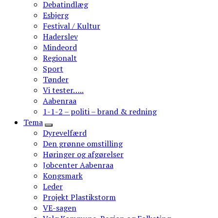
Debatindlæg
Esbjerg
Festival / Kultur
Haderslev
Mindeord
Regionalt
Sport
Tønder
Vi tester…..
Aabenraa
1-1-2 – politi – brand & redning
Tema
Dyrevelfærd
Den grønne omstilling
Høringer og afgørelser
Jobcenter Aabenraa
Kongsmark
Leder
Projekt Plastikstorm
VE-sagen