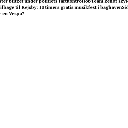
ter blitzet under politiets fartkontrol
JobTeam kendt skyld
lbage til Rejsby: 10 timers gratis musikfest i baghaven
Si
r en Vespa?