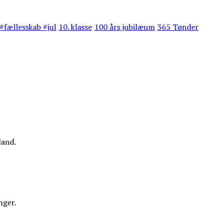
#fællesskab #jul
10. klasse
100 års jubilæum
365 Tønder
land.
nger.