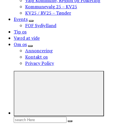
Valg Kommune, Region og Folketing
Kommunevalg 25 – KV25
KV25 / RV25 – Tønder
Events
FOF Sydjylland
Tip os
Værd at vide
Om os
Annoncering
Kontakt os
Privacy Policy
Search
for: