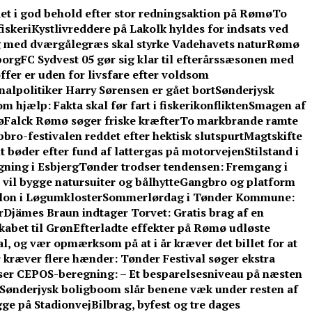
et i god behold efter stor redningsaktion på Rømø
To
iskeri
Kystlivreddere på Lakolk hyldes for indsats ved
 med dværgålegræs skal styrke Vadehavets natur
Rømø
borg
FC Sydvest 05 gør sig klar til efterårssæsonen med
ffer er uden for livsfare efter voldsom
lpolitiker Harry Sørensen er gået bort
Sønderjysk
 hjælp: Fakta skal før fart i fiskerikonflikten
Smagen af
ø
Falck Rømø søger friske kræfter
To markbrande ramte
bbro-festivalen reddet efter hektisk slutspurt
Magtskifte
t bøder efter fund af lattergas på motorvejen
Stilstand i
gning i Esbjerg
Tønder trodser tendensen: Fremgang i
vil bygge natursuiter og bålhytte
Gangbro og platform
llon i Løgumkloster
Sommerlørdag i Tønder Kommune:
r
Djämes Braun indtager Torvet: Gratis brag af en
kabet til Grøn
Efterladte effekter på Rømø udløste
l, og vær opmærksom på at i år kræver det billet for at
 kræver flere hænder: Tønder Festival søger ekstra
ser CEPOS-beregning: – Et besparelsesniveau på næsten
Sønderjysk boligboom slår benene væk under resten af
gge på Stadionvej
Bilbrag, byfest og tre dages