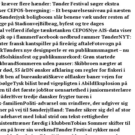
 kræver flere hænder: Tønder Festival søger ekstra
ser CEPOS-beregning: – Et besparelsesniveau på næsten
Sønderjysk boligboom slår benene væk under resten af
gge på Stadionvej
Bilbrag, byfest og tre dages
kal velfærd ifølge tænketanken CEPOS
Nye AIS-data viser
gik op i flammer
Facebook-nedbrud rammer TønderNYT:
er fransk kantspiller på fireårig aftale
Fotovogn på
ik
Tønders nye designperle er en publikumsmagnet – nu
d
Solskinsfest og publikumsrekord: Grøn startede
rkbrand
Sommeren uden pauser: Skibbroen nægter at
r død, 55 år
DN ønsker afklaring om regler for fiskeri i
t ben af bureaukrati
Skæve ølflasker baner vejen for
sbølge
Tysk bilist brød vigepligten i Abild
Eksplosion på
 til det første job
Stor uensartethed i juniormesterlære
råder
Hver tredje dansker frygter turen i
-familien
Politi-advarsel om svindlere, der udgiver sig
er på vej til Sønderjylland: Tønder sikrer sig del af stor
adehavet med lokal strid om tekst-rettigheder
ssistenttræner færdig i klubben
Tobias Sommer skifter til
men på hver sin weekend
Tønder Festival rykker mod