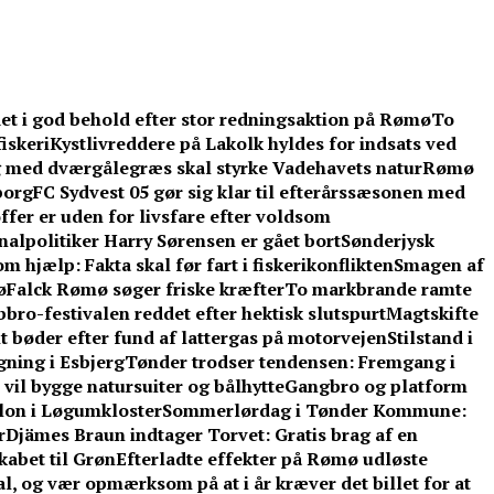
et i god behold efter stor redningsaktion på Rømø
To
iskeri
Kystlivreddere på Lakolk hyldes for indsats ved
 med dværgålegræs skal styrke Vadehavets natur
Rømø
borg
FC Sydvest 05 gør sig klar til efterårssæsonen med
ffer er uden for livsfare efter voldsom
lpolitiker Harry Sørensen er gået bort
Sønderjysk
 hjælp: Fakta skal før fart i fiskerikonflikten
Smagen af
ø
Falck Rømø søger friske kræfter
To markbrande ramte
bbro-festivalen reddet efter hektisk slutspurt
Magtskifte
t bøder efter fund af lattergas på motorvejen
Stilstand i
gning i Esbjerg
Tønder trodser tendensen: Fremgang i
vil bygge natursuiter og bålhytte
Gangbro og platform
llon i Løgumkloster
Sommerlørdag i Tønder Kommune:
r
Djämes Braun indtager Torvet: Gratis brag af en
kabet til Grøn
Efterladte effekter på Rømø udløste
l, og vær opmærksom på at i år kræver det billet for at