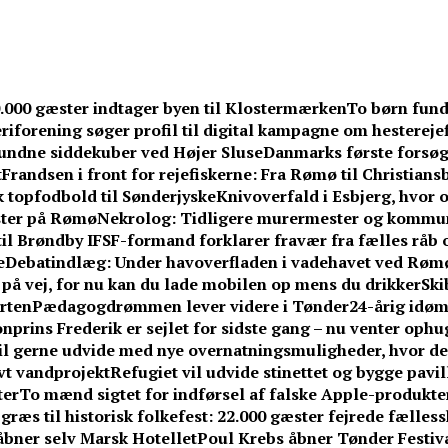
0.000 gæster indtager byen til Klostermærken
To børn fund
iforening søger profil til digital kampagne om hesterejef
undne siddekuber ved Højer Sluse
Danmarks første forsøg
t
Frandsen i front for rejefiskerne: Fra Rømø til Christians
k topfodbold til Sønderjyske
Knivoverfald i Esbjerg, hvor o
ster på Rømø
Nekrolog: Tidligere murermester og kommuna
til Brøndby IF
SF-formand forklarer fravær fra fælles råb om
e
Debatindlæg: Under havoverfladen i vadehavet ved Røm
r på vej, for nu kan du lade mobilen op mens du drikker
Ski
rten
Pædagogdrømmen lever videre i Tønder
24-årig idøm
nprins Frederik er sejlet for sidste gang – nu venter ophu
l gerne udvide med nye overnatningsmuligheder, hvor de 
vt vandprojekt
Refugiet vil udvide stinettet og bygge pavi
ter
To mænd sigtet for indførsel af falske Apple-produkte
græs til historisk folkefest: 22.000 gæster fejrede fælless
åbner selv Marsk Hotellet
Poul Krebs åbner Tønder Festiva