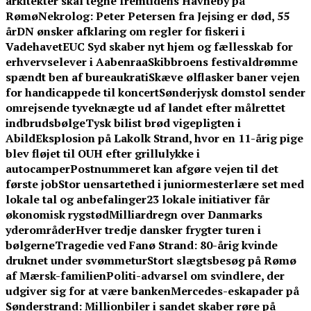
arkitekter skal tegne fremtidens Havneby på
Rømø
Nekrolog: Peter Petersen fra Jejsing er død, 55
år
DN ønsker afklaring om regler for fiskeri i
Vadehavet
EUC Syd skaber nyt hjem og fællesskab for
erhvervselever i Aabenraa
Skibbroens festivaldrømme
spændt ben af bureaukrati
Skæve ølflasker baner vejen
for handicappede til koncert
Sønderjysk domstol sender
omrejsende tyveknægte ud af landet efter målrettet
indbrudsbølge
Tysk bilist brød vigepligten i
Abild
Eksplosion på Lakolk Strand, hvor en 11-årig pige
blev fløjet til OUH efter grillulykke i
autocamper
Postnummeret kan afgøre vejen til det
første job
Stor uensartethed i juniormesterlære set med
lokale tal og anbefalinger
23 lokale initiativer får
økonomisk rygstød
Milliardregn over Danmarks
yderområder
Hver tredje dansker frygter turen i
bølgerne
Tragedie ved Fanø Strand: 80-årig kvinde
druknet under svømmetur
Stort slægtsbesøg på Rømø
af Mærsk-familien
Politi-advarsel om svindlere, der
udgiver sig for at være banken
Mercedes-eskapader på
Sønderstrand: Millionbiler i sandet skaber røre på