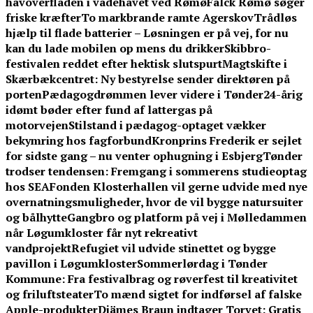
havoverfladen i vadehavet ved Rømø
Falck Rømø søger
friske kræfter
To markbrande ramte Agerskov
Trådløs
hjælp til flade batterier – Løsningen er på vej, for nu
kan du lade mobilen op mens du drikker
Skibbro-
festivalen reddet efter hektisk slutspurt
Magtskifte i
Skærbækcentret: Ny bestyrelse sender direktøren på
porten
Pædagogdrømmen lever videre i Tønder
24-årig
idømt bøder efter fund af lattergas på
motorvejen
Stilstand i pædagog-optaget vækker
bekymring hos fagforbund
Kronprins Frederik er sejlet
for sidste gang – nu venter ophugning i Esbjerg
Tønder
trodser tendensen: Fremgang i sommerens studieoptag
hos SEA
Fonden Klosterhallen vil gerne udvide med nye
overnatningsmuligheder, hvor de vil bygge natursuiter
og bålhytte
Gangbro og platform på vej i Mølledammen
når Løgumkloster får nyt rekreativt
vandprojekt
Refugiet vil udvide stinettet og bygge
pavillon i Løgumkloster
Sommerlørdag i Tønder
Kommune: Fra festivalbrag og røverfest til kreativitet
og friluftsteater
To mænd sigtet for indførsel af falske
Apple-produkter
Djämes Braun indtager Torvet: Gratis