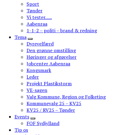
Sport
Tønder
Vi tester…..
Aabenraa
1-1-2 – politi – brand & redning
Tema
Dyrevelfærd
Den grønne omstilling
Høringer og afgørelser
Jobcenter Aabenraa
Kongsmark
Leder
Projekt Plastikstorm
VE-sagen
Valg Kommune, Region og Folketing
Kommunevalg 25 – KV25
KV25 / RV25 – Tønder
Events
FOF Sydjylland
Tip os