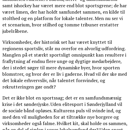
samt ishockey har været mere end blot sportsgrene; de har
været limen, der har holdt samfundet sammen, en kilde til
stolthed og en platform for lokale talenter. Men nu ser vi
et scenarium, hvor stilhed og tomme tribuner erstatter
jubelråbene.
Virksomheder, der historisk set har været knyttet til
regionens sportsliv, står nu overfor en alvorlig udfordring.
Manglen på et stærkt sportsligt omnipunkt kan resultere i
fraflytning af endnu flere unge og dygtige medarbejdere,
der i stedet søger til mere dynamiske byer, hvor sporten
blomstrer, og hvor der er liv i gaderne. Hvad vil der ske med
det lokale erhvervsliv, når talentet forsvinder, og
rekrutteringen gør ondt?
Det er ikke blot en sportssag; det er en samfundsmæssig
krise i det sønderjyske. Uden elitesport i Sønderjylland vil
de sociale bånd opløses. Kulturens puls vil svinde ind, og
med den vil muligheden for at tiltrække nye borgere og
virksomheder også falme. Hvilket kit, skal holde os sammen,
når en del af sjælen i vores lokalsamfund dør? Uden sport