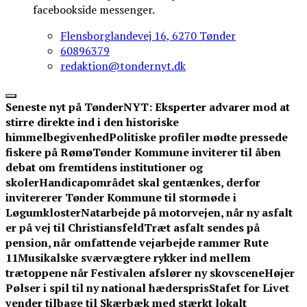
facebookside messenger.
Flensborglandevej 16, 6270 Tønder
60896379
redaktion@tondernyt.dk
Seneste nyt på TønderNYT:
Eksperter advarer mod at
stirre direkte ind i den historiske
himmelbegivenhed
Politiske profiler mødte pressede
fiskere på Rømø
Tønder Kommune inviterer til åben
debat om fremtidens institutioner og
skoler
Handicapområdet skal gentænkes, derfor
invitererer Tønder Kommune til stormøde i
Løgumkloster
Natarbejde på motorvejen, når ny asfalt
er på vej til Christiansfeld
Træt asfalt sendes på
pension, når omfattende vejarbejde rammer Rute
11
Musikalske sværvægtere rykker ind mellem
trætoppene når Festivalen afslører ny skovscene
Højer
Pølser i spil til ny national hæderspris
Stafet for Livet
vender tilbage til Skærbæk med stærkt lokalt