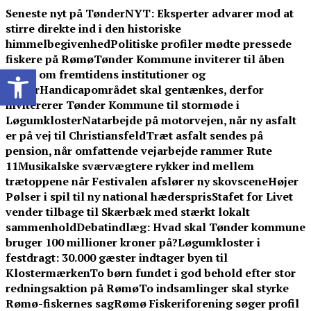
Skip
Seneste nyt på TønderNYT:
Eksperter advarer mod at
to
stirre direkte ind i den historiske
content
himmelbegivenhed
Politiske profiler mødte pressede
fiskere på Rømø
Tønder Kommune inviterer til åben
Open toolbar
debat om fremtidens institutioner og
skoler
Handicapområdet skal gentænkes, derfor
invitererer Tønder Kommune til stormøde i
Løgumkloster
Natarbejde på motorvejen, når ny asfalt
er på vej til Christiansfeld
Træt asfalt sendes på
pension, når omfattende vejarbejde rammer Rute
11
Musikalske sværvægtere rykker ind mellem
trætoppene når Festivalen afslører ny skovscene
Højer
Pølser i spil til ny national hæderspris
Stafet for Livet
vender tilbage til Skærbæk med stærkt lokalt
sammenhold
Debatindlæg: Hvad skal Tønder kommune
bruger 100 millioner kroner på?
Løgumkloster i
festdragt: 30.000 gæster indtager byen til
Klostermærken
To børn fundet i god behold efter stor
redningsaktion på Rømø
To indsamlinger skal styrke
Rømø-fiskernes sag
Rømø Fiskeriforening søger profil