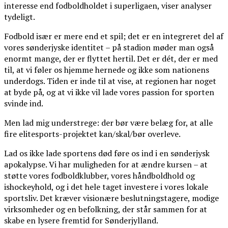
interesse end fodboldholdet i superligaen, viser analyser
tydeligt.
Fodbold især er mere end et spil; det er en integreret del af
vores sønderjyske identitet – på stadion møder man også
enormt mange, der er flyttet hertil. Det er dét, der er med
til, at vi føler os hjemme hernede og ikke som nationens
underdogs. Tiden er inde til at vise, at regionen har noget
at byde på, og at vi ikke vil lade vores passion for sporten
svinde ind.
Men lad mig understrege: der bør være belæg for, at alle
fire elitesports-projektet kan/skal/bør overleve.
Lad os ikke lade sportens død føre os ind i en sønderjysk
apokalypse. Vi har muligheden for at ændre kursen – at
støtte vores fodboldklubber, vores håndboldhold og
ishockeyhold, og i det hele taget investere i vores lokale
sportsliv. Det kræver visionære beslutningstagere, modige
virksomheder og en befolkning, der står sammen for at
skabe en lysere fremtid for Sønderjylland.