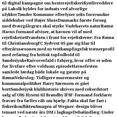
til digital kampagne om hesterejefiskeri
Kystlivreddere
på Lakolk hyldes for indsats ved alvorlige
ulykker
Tønder Kommune efterlyser seks forsvundne
siddekuber ved Højer Sluse
Danmarks første forsøg
med dværgålegræs skal styrke Vadehavets natur
Rømø
Havns formand afviser, at havnen vil af med
rejefiskeriet
Frandsen i front for rejefiskerne: Fra Rømø
til Christiansborg
FC Sydvest 05 gør sig klar til
efterårssæsonen med ny testkamp
Engelsk trænerprofil
med erfaring fra britisk topfodbold til
Sønderjyske
Knivoverfald i Esbjerg, hvor offer er uden
for livsfare efter voldsom episode
Havnefesten
samlede lørdag både lokale og gæster på
Rømø
Nekrolog: Tidligere murermester og
kommunalpolitiker Harry Sørensen er gået
bort
Sønderjysk klubhistorie skrives med rekordstort
salg af Olti Hyseni til Brøndby IF
SF-formand forklarer
fravær fra fælles råb om hjælp: Fakta skal før fart i
fiskerikonflikten
Smagen af Wegner-design bliver
temaet ved næste års DM i lagkage
Debatindlæg: Under