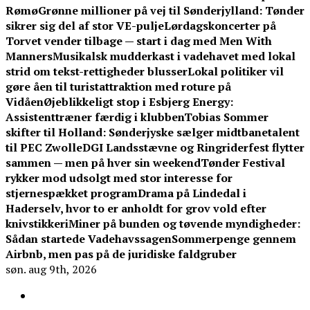
Rømø
Grønne millioner på vej til Sønderjylland: Tønder
sikrer sig del af stor VE-pulje
Lørdagskoncerter på
Torvet vender tilbage — start i dag med Men With
Manners
Musikalsk mudderkast i vadehavet med lokal
strid om tekst-rettigheder blusser
Lokal politiker vil
gøre åen til turistattraktion med roture på
Vidåen
Øjeblikkeligt stop i Esbjerg Energy:
Assistenttræner færdig i klubben
Tobias Sommer
skifter til Holland: Sønderjyske sælger midtbanetalent
til PEC Zwolle
DGI Landsstævne og Ringriderfest flytter
sammen — men på hver sin weekend
Tønder Festival
rykker mod udsolgt med stor interesse for
stjernespækket program
Drama på Lindedal i
Haderselv, hvor to er anholdt for grov vold efter
knivstikkeri
Miner på bunden og tøvende myndigheder:
Sådan startede Vadehavssagen
Sommerpenge gennem
Airbnb, men pas på de juridiske faldgruber
søn. aug 9th, 2026