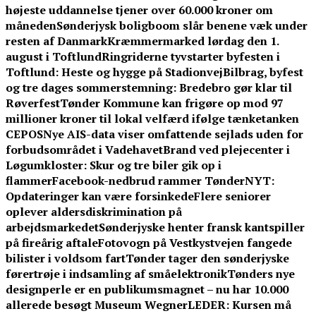
højeste uddannelse tjener over 60.000 kroner om
måneden
Sønderjysk boligboom slår benene væk under
resten af Danmark
Kræmmermarked lørdag den 1.
august i Toftlund
Ringriderne tyvstarter byfesten i
Toftlund: Heste og hygge på Stadionvej
Bilbrag, byfest
og tre dages sommerstemning: Bredebro gør klar til
Røverfest
Tønder Kommune kan frigøre op mod 97
millioner kroner til lokal velfærd ifølge tænketanken
CEPOS
Nye AIS-data viser omfattende sejlads uden for
forbudsområdet i Vadehavet
Brand ved plejecenter i
Løgumkloster: Skur og tre biler gik op i
flammer
Facebook-nedbrud rammer TønderNYT:
Opdateringer kan være forsinkede
Flere seniorer
oplever aldersdiskrimination på
arbejdsmarkedet
Sønderjyske henter fransk kantspiller
på fireårig aftale
Fotovogn på Vestkystvejen fangede
bilister i voldsom fart
Tønder tager den sønderjyske
førertrøje i indsamling af småelektronik
Tønders nye
designperle er en publikumsmagnet – nu har 10.000
allerede besøgt Museum Wegner
LEDER: Kursen må