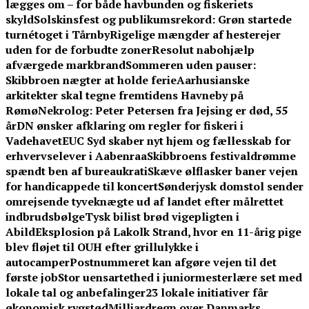
lægges om – for både havbunden og fiskeriets
skyld
Solskinsfest og publikumsrekord: Grøn startede
turnétoget i Tårnby
Rigelige mængder af hesterejer
uden for de forbudte zoner
Resolut nabohjælp
afværgede markbrand
Sommeren uden pauser:
Skibbroen nægter at holde ferie
Aarhusianske
arkitekter skal tegne fremtidens Havneby på
Rømø
Nekrolog: Peter Petersen fra Jejsing er død, 55
år
DN ønsker afklaring om regler for fiskeri i
Vadehavet
EUC Syd skaber nyt hjem og fællesskab for
erhvervselever i Aabenraa
Skibbroens festivaldrømme
spændt ben af bureaukrati
Skæve ølflasker baner vejen
for handicappede til koncert
Sønderjysk domstol sender
omrejsende tyveknægte ud af landet efter målrettet
indbrudsbølge
Tysk bilist brød vigepligten i
Abild
Eksplosion på Lakolk Strand, hvor en 11-årig pige
blev fløjet til OUH efter grillulykke i
autocamper
Postnummeret kan afgøre vejen til det
første job
Stor uensartethed i juniormesterlære set med
lokale tal og anbefalinger
23 lokale initiativer får
økonomisk rygstød
Milliardregn over Danmarks