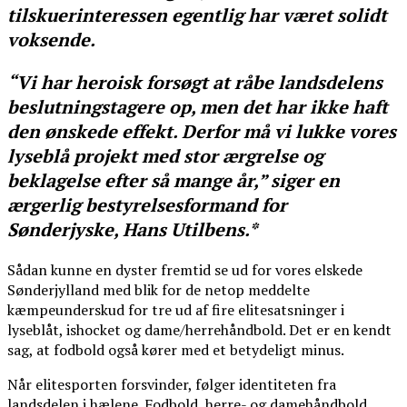
tilskuerinteressen egentlig har været solidt
voksende.
“Vi har heroisk forsøgt at råbe landsdelens
beslutningstagere op, men det har ikke haft
den ønskede effekt. Derfor må vi lukke vores
lyseblå projekt med stor ærgrelse og
beklagelse efter så mange år,” siger en
ærgerlig bestyrelsesformand for
Sønderjyske, Hans Utilbens.*
Sådan kunne en dyster fremtid se ud for vores elskede
Sønderjylland med blik for de netop meddelte
kæmpeunderskud for tre ud af fire elitesatsninger i
lyseblåt, ishocket og dame/herrehåndbold. Det er en kendt
sag, at fodbold også kører med et betydeligt minus.
Når elitesporten forsvinder, følger identiteten fra
landsdelen i hælene. Fodbold, herre- og damehåndbold