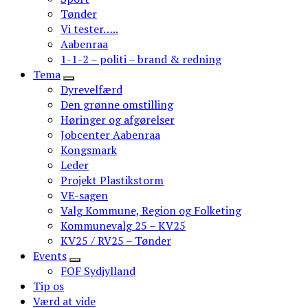
Tønder
Vi tester…..
Aabenraa
1-1-2 – politi – brand & redning
Tema
Dyrevelfærd
Den grønne omstilling
Høringer og afgørelser
Jobcenter Aabenraa
Kongsmark
Leder
Projekt Plastikstorm
VE-sagen
Valg Kommune, Region og Folketing
Kommunevalg 25 – KV25
KV25 / RV25 – Tønder
Events
FOF Sydjylland
Tip os
Værd at vide