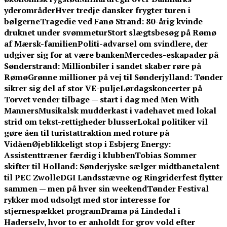
yderområder
Hver tredje dansker frygter turen i
bølgerne
Tragedie ved Fanø Strand: 80-årig kvinde
druknet under svømmetur
Stort slægtsbesøg på Rømø
af Mærsk-familien
Politi-advarsel om svindlere, der
udgiver sig for at være banken
Mercedes-eskapader på
Sønderstrand: Millionbiler i sandet skaber røre på
Rømø
Grønne millioner på vej til Sønderjylland: Tønder
sikrer sig del af stor VE-pulje
Lørdagskoncerter på
Torvet vender tilbage — start i dag med Men With
Manners
Musikalsk mudderkast i vadehavet med lokal
strid om tekst-rettigheder blusser
Lokal politiker vil
gøre åen til turistattraktion med roture på
Vidåen
Øjeblikkeligt stop i Esbjerg Energy:
Assistenttræner færdig i klubben
Tobias Sommer
skifter til Holland: Sønderjyske sælger midtbanetalent
til PEC Zwolle
DGI Landsstævne og Ringriderfest flytter
sammen — men på hver sin weekend
Tønder Festival
rykker mod udsolgt med stor interesse for
stjernespækket program
Drama på Lindedal i
Haderselv, hvor to er anholdt for grov vold efter