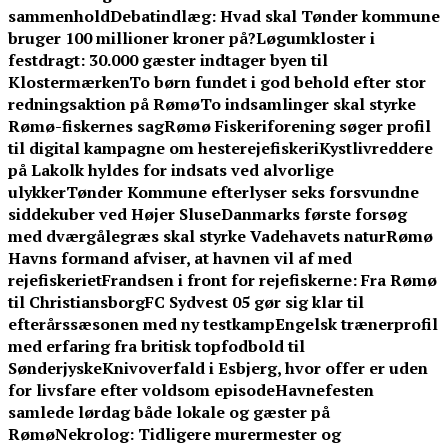
sammenhold
Debatindlæg: Hvad skal Tønder kommune
bruger 100 millioner kroner på?
Løgumkloster i
festdragt: 30.000 gæster indtager byen til
Klostermærken
To børn fundet i god behold efter stor
redningsaktion på Rømø
To indsamlinger skal styrke
Rømø-fiskernes sag
Rømø Fiskeriforening søger profil
til digital kampagne om hesterejefiskeri
Kystlivreddere
på Lakolk hyldes for indsats ved alvorlige
ulykker
Tønder Kommune efterlyser seks forsvundne
siddekuber ved Højer Sluse
Danmarks første forsøg
med dværgålegræs skal styrke Vadehavets natur
Rømø
Havns formand afviser, at havnen vil af med
rejefiskeriet
Frandsen i front for rejefiskerne: Fra Rømø
til Christiansborg
FC Sydvest 05 gør sig klar til
efterårssæsonen med ny testkamp
Engelsk trænerprofil
med erfaring fra britisk topfodbold til
Sønderjyske
Knivoverfald i Esbjerg, hvor offer er uden
for livsfare efter voldsom episode
Havnefesten
samlede lørdag både lokale og gæster på
Rømø
Nekrolog: Tidligere murermester og