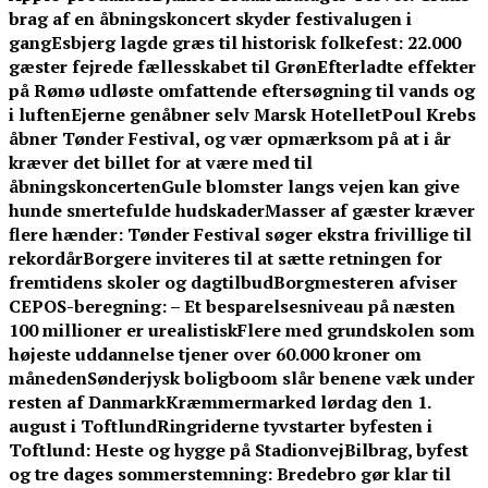
brag af en åbningskoncert skyder festivalugen i
gang
Esbjerg lagde græs til historisk folkefest: 22.000
gæster fejrede fællesskabet til Grøn
Efterladte effekter
på Rømø udløste omfattende eftersøgning til vands og
i luften
Ejerne genåbner selv Marsk Hotellet
Poul Krebs
åbner Tønder Festival, og vær opmærksom på at i år
kræver det billet for at være med til
åbningskoncerten
Gule blomster langs vejen kan give
hunde smertefulde hudskader
Masser af gæster kræver
flere hænder: Tønder Festival søger ekstra frivillige til
rekordår
Borgere inviteres til at sætte retningen for
fremtidens skoler og dagtilbud
Borgmesteren afviser
CEPOS-beregning: – Et besparelsesniveau på næsten
100 millioner er urealistisk
Flere med grundskolen som
højeste uddannelse tjener over 60.000 kroner om
måneden
Sønderjysk boligboom slår benene væk under
resten af Danmark
Kræmmermarked lørdag den 1.
august i Toftlund
Ringriderne tyvstarter byfesten i
Toftlund: Heste og hygge på Stadionvej
Bilbrag, byfest
og tre dages sommerstemning: Bredebro gør klar til