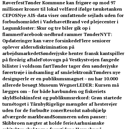
Røverfest
Tønder Kommune kan frigøre op mod 97
millioner kroner til lokal velfærd ifølge tænketanken
CEPOS
Nye AIS-data viser omfattende sejlads uden for
forbudsområdet i Vadehavet
Brand ved plejecenter i
Løgumkloster: Skur og tre biler gik op i
flammer
Facebook-nedbrud rammer TønderNYT:
Opdateringer kan være forsinkede
Flere seniorer
oplever aldersdiskrimination på
arbejdsmarkedet
Sønderjyske henter fransk kantspiller
på fireårig aftale
Fotovogn på Vestkystvejen fangede
bilister i voldsom fart
Tønder tager den sønderjyske
førertrøje i indsamling af småelektronik
Tønders nye
designperle er en publikumsmagnet – nu har 10.000
allerede besøgt Museum Wegner
LEDER: Kursen må
lægges om – for både havbunden og fiskeriets
skyld
Solskinsfest og publikumsrekord: Grøn startede
turnétoget i Tårnby
Rigelige mængder af hesterejer
uden for de forbudte zoner
Resolut nabohjælp
afværgede markbrand
Sommeren uden pauser:
Skibbroen nægter at holde ferie
Aarhusianske