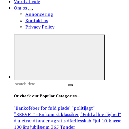
Værd at vide
Om os
Annoncering
Kontakt os
Privacy Policy
Search
for:
Or check our Popular Categories...
"Bankofeber for fuld plade"
"politijagt"
“BREVET” - En komisk klassiker
“Fuld af kærlighed”
#juletræ #tønder #gratis #fællesskab #jul
10. klasse
100 års jubilæum
365 Tønder