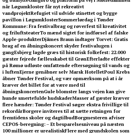
og bålhytte
Gangbro og platform på vej i Mølledammen
når Løgumkloster får nyt rekreativt
vandprojekt
Refugiet vil udvide stinettet og bygge
pavillon i Løgumkloster
Sommerlørdag i Tønder
Kommune: Fra festivalbrag og røverfest til kreativitet
og friluftsteater
To mænd sigtet for indførsel af falske
Apple-produkter
Djämes Braun indtager Torvet: Gratis
brag af en åbningskoncert skyder festivalugen i
gang
Esbjerg lagde græs til historisk folkefest: 22.000
gæster fejrede fællesskabet til Grøn
Efterladte effekter
på Rømø udløste omfattende eftersøgning til vands og
i luften
Ejerne genåbner selv Marsk Hotellet
Poul Krebs
åbner Tønder Festival, og vær opmærksom på at i år
kræver det billet for at være med til
åbningskoncerten
Gule blomster langs vejen kan give
hunde smertefulde hudskader
Masser af gæster kræver
flere hænder: Tønder Festival søger ekstra frivillige til
rekordår
Borgere inviteres til at sætte retningen for
fremtidens skoler og dagtilbud
Borgmesteren afviser
CEPOS-beregning: – Et besparelsesniveau på næsten
100 millioner er urealistisk
Flere med grundskolen som