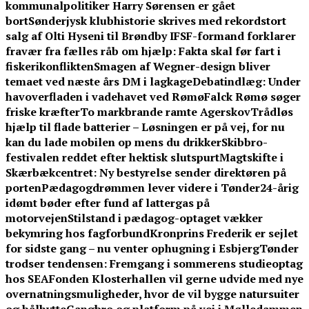
kommunalpolitiker Harry Sørensen er gået
bort
Sønderjysk klubhistorie skrives med rekordstort
salg af Olti Hyseni til Brøndby IF
SF-formand forklarer
fravær fra fælles råb om hjælp: Fakta skal før fart i
fiskerikonflikten
Smagen af Wegner-design bliver
temaet ved næste års DM i lagkage
Debatindlæg: Under
havoverfladen i vadehavet ved Rømø
Falck Rømø søger
friske kræfter
To markbrande ramte Agerskov
Trådløs
hjælp til flade batterier – Løsningen er på vej, for nu
kan du lade mobilen op mens du drikker
Skibbro-
festivalen reddet efter hektisk slutspurt
Magtskifte i
Skærbækcentret: Ny bestyrelse sender direktøren på
porten
Pædagogdrømmen lever videre i Tønder
24-årig
idømt bøder efter fund af lattergas på
motorvejen
Stilstand i pædagog-optaget vækker
bekymring hos fagforbund
Kronprins Frederik er sejlet
for sidste gang – nu venter ophugning i Esbjerg
Tønder
trodser tendensen: Fremgang i sommerens studieoptag
hos SEA
Fonden Klosterhallen vil gerne udvide med nye
overnatningsmuligheder, hvor de vil bygge natursuiter