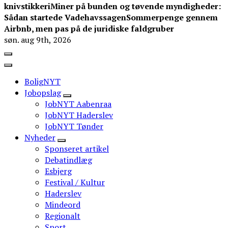
knivstikkeri
Miner på bunden og tøvende myndigheder:
Sådan startede Vadehavssagen
Sommerpenge gennem
Airbnb, men pas på de juridiske faldgruber
søn. aug 9th, 2026
BoligNYT
Jobopslag
JobNYT Aabenraa
JobNYT Haderslev
JobNYT Tønder
Nyheder
Sponseret artikel
Debatindlæg
Esbjerg
Festival / Kultur
Haderslev
Mindeord
Regionalt
Sport