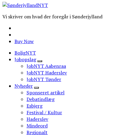
Vi skriver om hvad der foregår i Sønderjylland
Buy Now
BoligNYT
Jobopslag
JobNYT Aabenraa
JobNYT Haderslev
JobNYT Tønder
Nyheder
Sponseret artikel
Debatindlæg
Esbjerg
Festival / Kultur
Haderslev
Mindeord
Regionalt